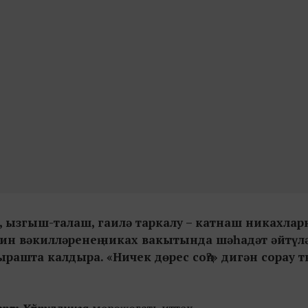
лу, ызгыш-талаш, гаилә таркалу – катнаш никахла
ин вәкилләренең никах вакытында шәһадәт әйтүлә
ырашта калдыра. «Ничек дөрес соң?» дигән сорау 