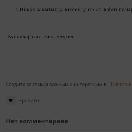
Никах вакытында кимендә ир-ат шаһит булыр
Кунаклар саны чикле түгел.
Следите за самым важным и интересным в
Telegram
Нравится
Нет комментариев