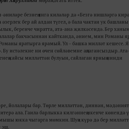
зрәт Хәйруллинга
мөрәҗәгать иттек.
ти-әниләре безнең янга киләләр дә «Безгә нишләргә кир
а әзерлек бер ай алдан түгел, ә бала чактан ук башланы
лык, беренче чиратта, ата-ана җилкәсендә. Бер ханым
балалар бакчасыннан кайтканда, әнием, мин Романы я
Романы яратырга ярамый. Ул – башка милләт кешесе. 
». Бу истәлекне ни өчен сөйләвемне аңлагансыздыр. Ата
нең кайсы милләттән булуын, сайлаган ярның нинди
.
әре, йолалары бар. Төрле милләттән, диннән, мәдәния
итерә ала. Гаилә барлыкка килгәннең икенче көнендә 
рмышы юкка чыгарга мөмкин. Шуңа күрә дә бер милләтт
 эш.