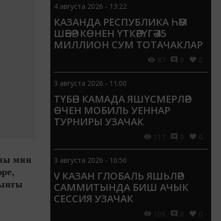
4 августа 2026 - 13:22
КАЗАНДА РЕСПУБЛИКА ҺӘМ
ШӘҺӘР КӨНЕН ҮТКӘРҮГӘ 45
МИЛЛИОН СУМ ТОТАЧАКЛАР
87
0
0
3 августа 2026 - 11:00
ТҮБӘН КАМАДА ЯШҮСМЕРЛӘР
ӨЧЕН МОБИЛЬ УЕННАР
ТУРНИРЫ УЗАЧАК
117
0
0
рны мин
3 августа 2026 - 10:56
ре,
V КАЗАН ГЛОБАЛЬ ЯШЬЛӘР
тынгы
САММИТЫНДА БИШ АЧЫК
СЕССИЯ УЗАЧАК
109
0
0