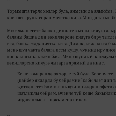
Тормышта төрле хәлләр була, анысын да аңлыйбыз. 
кавыштыруны сорап мәчеткә килә. Монда тагын бе
Мөселман егете башка диндәге кызны кияүгә алырг
баланы башка дин вәкилләренә кияүгә бирү тыелган
итә, башка мәдәнияткә китә. Димәк, киләчәктә ба
менә шул чакта балага исем кушу, чукындыру яис
көн кадагына килеп баса. Менә шундый катлаулы 
вәкилләренә кияүгә чыгарга ярамый да инде.
Кеше гомерендә өч төрле туй була. Беренчесе –
(кайбер якларда бу бәйрәмне “бәби чәе” дип т
җиткән егет һәм кызның әти-әниләренең фатих
шатлыклы бәйрәм. Өченче туй кеше бакыйлыкк
иң җаваплысы – нәкъ менә никах.