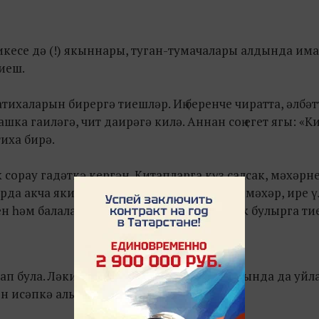
икесе дә (!) якыннары, туган-тумачалары алдында им
иеш.
ихаларын бирергә тиешләр. Иң беренче чиратта, әлбәт
шка гаиләгә, чит даирәгә килә. Аннан соң егет ягы: «К
тиха бирә.
к сорау гадәткә кергән. Китапларга күз салсак, мәхәрне
рда акча яки мал-туар сораганнар. Чөнки мәхәр, ире ү
ен һәм балаларын карап торырга җитәрлек булырга ти
рап була. Ләкин егет ягының матди хәле турында да уйл
ен исәпкә алып бирелергә тиеш.