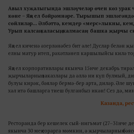
Авыл хуҗалыгында эшләүчеләр өчен көз урак 
көне – Яңа ел бәйрәмнәре. Тырышып эшләгәндә
сөйлиләр... Әлбәттә, кемдер «мерс»лыкны, ке
Урып калсаң каласың, калмасаң – башка җырчы син
Яңа ел киченә әзерләнәбез бит әле! Дуслар белән җ
елны матур итеп, рәхәтләнеп каршылыйсы килә тор
Яңа ел корпоративлары якынча 15нче декабрь тирәл
җырчыларның заказлары да әллә ни күп булмый, дилә
булуы кирәк, бәяләр бермә-бер арта, диләр. Әле ш
хәл итә башларга тиеш булганбыз икән! Сез дә, ми
Казанда, ре
Ресторанда бер кешелек сый-нигъмәт (27–31нче де
якынча 30 мең сорарга мөмкин, ә җырчыларның бәяс