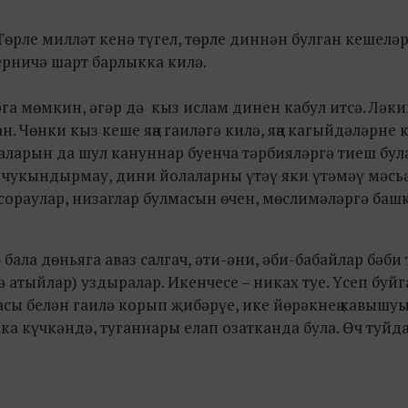
Төрле милләт кенә түгел, төрле диннән булган кешеләр
рничә шарт барлыкка килә.
а мөмкин, әгәр дә кыз ислам динен кабул итсә. Ләки
. Чөнки кыз кеше яңа гаиләгә килә, яңа кагыйдәләрне 
лаларын да шул кануннар буенча тәрбияләргә тиеш бул
ә чукындырмау, дини йолаларны үтәү яки үтәмәү мәсь
сораулар, низаглар булмасын өчен, мөслимәләргә баш
 бала дөньяга аваз салгач, әти-әни, әби-бабайлар бәби 
ә атыйлар) уздыралар. Икенчесе – никах туе. Үсеп буйг
асы белән гаилә корып җибәрүе, ике йөрәкнең кавышуы
а күчкәндә, туганнары елап озатканда була. Өч туйд