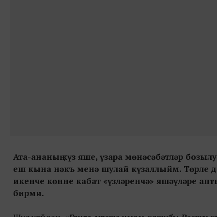
Ата-ананың күз яше, үзара мөнәсәбәтләр бозы
еш кына нәкъ менә шулай күзаллыйм. Төрле д
икенче көнне кабат «үзләренчә» яшәүләре апт
бирми.