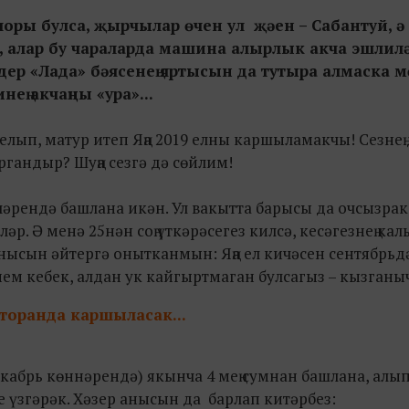
чоры булса, җырчылар өчен ул җәен – Сабантуй, 
, алар бу чараларда машина алырлык акча эшлилә
мдер «Лада» бәясенең яртысын да тутыра алмаска 
ең акчаңны «ура»...
ыелып, матур итеп Яңа 2019 елны каршыламакчы! Сезнең д
гандыр? Шуңа сезгә дә сөйлим!
әрендә башлана икән. Ул вакытта барысы да очсызрак 
р. Ә менә 25нән соң үткәрәсегез килсә, кесәгезнең ка
унысын әйтергә онытканмын: Яңа ел кичәсен сентябрьд
нем кебек, алдан ук кайгыртмаган булсагыз – кызганы
сторанда каршыласак...
кабрь көннәрендә) якынча 4 мең сумнан башлана, алы
е үзгәрәк. Хәзер анысын да барлап китәрбез: