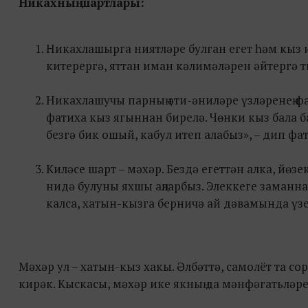
Никахның шартлары:
Никахлашырга ниятләре булган егет һәм кыз 
китерергә, яттан иман кәлимәләрен әйтергә т
Никахлашучы парның әти-әниләре үзләренең фат
фатиха кыз ягыннан бирелә. Чөнки кыз бала ба
безгә бик ошый, кабул итеп алабыз», – дип фа
Киләсе шарт – мәхәр. Бездә егеттән алка, йөзе
нидә булуны яхшы аңларбыз. Элеккеге заманна
калса, хатын-кызга берничә ай дәвамында үз
Мәхәр ул – хатын-кыз хакы. Әлбәттә, самолёт та со
кирәк. Кыскасы, мәхәр ике якның да мәнфәгатьләр