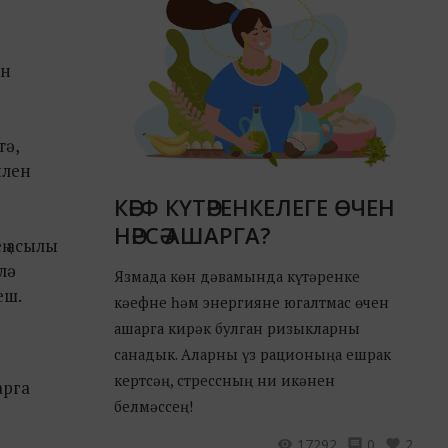
ан
тә,
илен
КӘЕФ КҮТӘРЕНКЕЛЕГЕ ӨЧЕН
НӘРСӘ АШАРГА?
ң асылы
лә
Язмада көн дәвамында күтәренке
еш.
кәефне һәм энергияне югалтмас өчен
ашарга кирәк булган ризыкларны
санадык. Аларны үз рационыңа ешрак
кертсәң, стрессның ни икәнен
арга
белмәссең!
17292
0
2