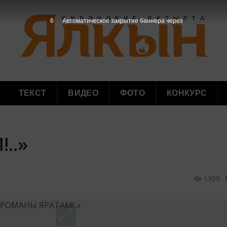
5
Автоматическое закрытие баннера через
ТЕКСТ
ВИДЕО
ФОТО
КОНКУРС
..»
1309