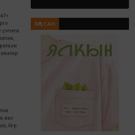
әк?»
рга
ЯҢА САН
 үзенең
ратам,
Яраткан
-аналар
ттән
үк ике
ән, бер