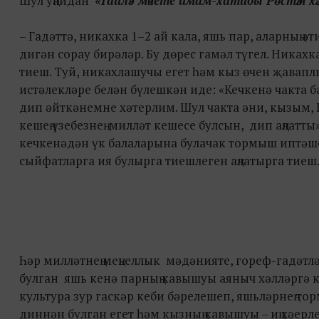
Шул уңайдан
«Гаилә» мәчете имам-хатибы Рөстәм хә
– Гадәттә, никахка 1–2 ай кала, яшь пар, аларның ә
дигән сорау бирәләр. Бу дөрес гамәл түгел. Никахк
тиеш. Туй, никахлашучы егет һәм кыз өчен җаваплы
истәлекләре белән бүлешкән иде: «Кечкенә чакта 
дип әйткәнемне хәтерлим. Шул чакта әни, кызым, 
кешең үзебезнең милләт кешесе булсын, дип аңлатты
кечкенәдән үк балаларына булачак тормыш иптәше
сыйфатларга ия булырга тиешлеген аңлатырга тиеш
Һәр милләтнең меңьеллык мәдәнияте, гореф-гадәтл
булган яшь кенә парның кавышуы аяныч хәлләргә к
культура зур гаскәр кеби бәрелешеп, яшьләрнең то
диннән булган егет һәм кызның кавышуы – иң хәерле