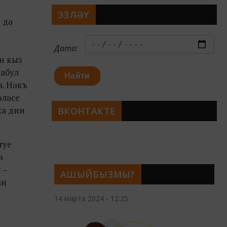
ЭЗЛӘҮ
 дә
Дата:
н кыз
кабул
Найти
а. Нәкъ
әләсе
ка дин
ВКОНТАКТЕ
туе
а
 –
АШЫЙБЫЗМЫ?
ан
14 марта 2024 - 12:25