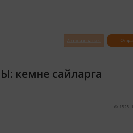
Авторизоваться
Отпра
Ы: кемне сайларга
1525