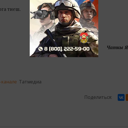
га тиеш.
Чаткы 
-канале
Татмедиа
Поделиться: