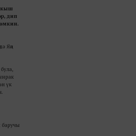
ә кыш
р, дип
мөмкин.
ә Яңа
була,
лынрак
ән үк
ч.
п баручы