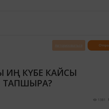
Авторизоваться
Отпра
Ы ИҢ КҮБЕ КАЙСЫ
 ТАПШЫРА?
1381