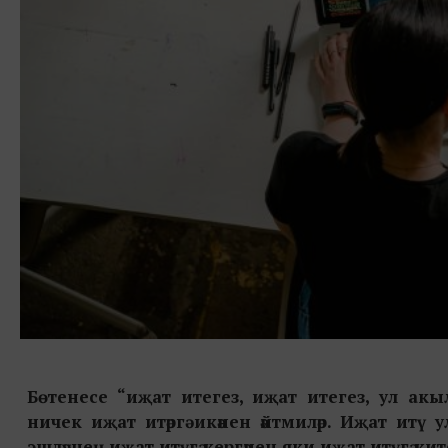
Бөтенесе “иҗат итегез, иҗат итегез, ул акы
ничек иҗат итәргә икәнен әйтмиләр. Иҗат итү ул
эшләүнең иҗат итүгә кергәнен яки иҗат итүгә ки