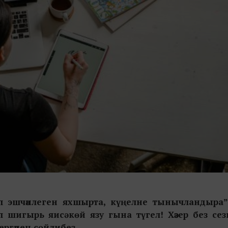
л эшчәнлеген яхшырта, күңелне тынычландыра” д
 шигырь яисә көй язу гына түгел! Хәзер без сезгә 
тергәнен сөйлибез.