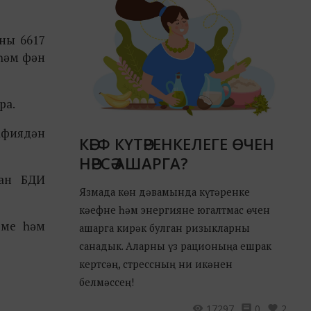
ны 6617
 һәм фән
ра.
афиядән
КӘЕФ КҮТӘРЕНКЕЛЕГЕ ӨЧЕН
НӘРСӘ АШАРГА?
дан БДИ
Язмада көн дәвамында күтәренке
кәефне һәм энергияне югалтмас өчен
еме һәм
ашарга кирәк булган ризыкларны
санадык. Аларны үз рационыңа ешрак
кертсәң, стрессның ни икәнен
белмәссең!
17297
0
2