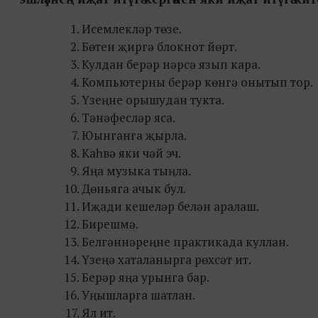
Исемлекләр төзе.
Бөтен җиргә блокнот йөрт.
Кулдан берәр нәрсә язып кара.
Компьютерны берәр көнгә онытып тор.
Үзеңне орышудан тукта.
Тәнәфесләр яса.
Юынганга җырла.
Каһвә яки чәй эч.
Яңа музыка тыңла.
Дөньяга ачык бул.
Иҗади кешеләр белән аралаш.
Бирешмә.
Белгәннәреңне практикада куллан.
Үзеңә хаталанырга рөхсәт ит.
Берәр яңа урынга бар.
Уңышларга шатлан.
Ял ит.