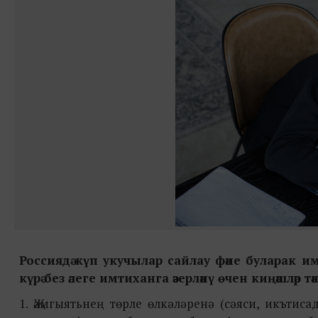
Россиядә күп укучылар сайлау фәне буларак 
күрә без әлеге имтиханга әзерләнү өчен киңәшләр т
1. Җәмгыятьнең төрле өлкәләренә (сәяси, икъти