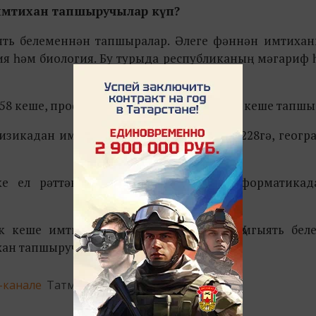
н имтихан тапшыручылар күп?
ть белеменнән тапшыралар. Әлеге фәннән имтихан
мия һәм биология. Бу турыда республиканың мәгариф
158 кеше, профильле математиканы 10 165 кеше тапшы
физикадан имтихан тапшыручылар саны 228гә, геогр
е ел рәттән кими. Аның каравы, информатика
ык кеше имтихан тапшырырга җыена. Җәмгыять бел
хан тапшыручылар саны күп.
-канале
Татмедиа