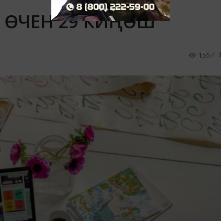
Ү ӨЧЕН 29 КИҢӘШ
1567