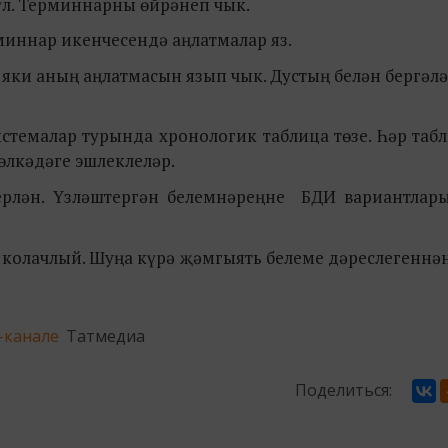
үл. Терминнарны өйрәнеп чык.
рминнар икенчесендә аңлатмалар яз.
ы яки аның аңлатмасын язып чык. Дустың белән бергә
системалар турында хронологик таблица төзе. Һәр таб
 өлкәдәге эшлеклеләр.
зерлән. Үзләштергән белемнәреңне БДИ вариантлар
ә колачлый. Шуңа күрә җәмгыять белеме дәреслегеннә
-канале
Татмедиа
Поделиться: