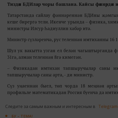
Тиздән БДИлар чоры башлана. Кайсы фәннәрдә
Татарстанда сайлау фәннәреннән БДИны җәмгыя
кеше бирергә тели. Икенче урында – физика, хи
министры Илсур Һадиуллин хәбәр итә.
Министр сүзләренчә, рус теленнән имтиханны 16 
Шул ук вакытта узган ел белән чагыштырганда 
31гә, алман теленнән 8гә кимегән.
– Физикадан имтихан тапшыручылар саны ик
тапшыручылар саны арта, - ди министр.
Сүз уңаеннан быел, төп чорда 18 меңнән арт
профильле математикадан Россия буенча да имти
Следите за самым важным и интересным в
Telegram
БУ – ТЕМА!