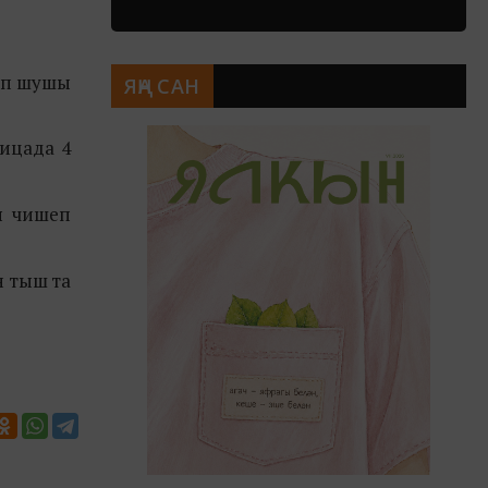
ләп шушы
ЯҢА САН
лицада 4
ы чишеп
н тыш та