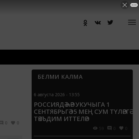
БЕЛМИ КАЛМА
6 августа 2026 - 13:55
РОССИЯДӘ ҺӘР УКУЧЫГА 1
СЕНТЯБРЬГӘ 15 МЕҢ СУМ ТҮЛӘРГӘ
ТӘКЪДИМ ИТТЕЛӘР
0
0
59
0
0