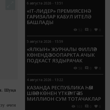
6 августа 2026 - 13:51
«IT-ЛИДЕР» ПРЕМИЯСЕНӘ
ГАРИЗАЛАР КАБУЛ ИТЕЛӘ
БАШЛАДЫ
52
0
0
5 августа 2026 - 15:59
«ЯЛКЫН» ЖУРНАЛЫ ФИЛЛӘР
КӨНЕНДӘ ЗООПАРКТА АЧЫК
ПОДКАСТ ЯЗДЫРАЧАК
58
0
0
4 августа 2026 - 13:22
КАЗАНДА РЕСПУБЛИКА ҺӘМ
н. Шуңа
ШӘҺӘР КӨНЕН ҮТКӘРҮГӘ 45
МИЛЛИОН СУМ ТОТАЧАКЛАР
зу өчен
103
0
0