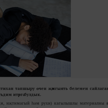
имтихан тапшыру өчен җәмгыять белемен сайлага
әкъдим итәргә булдык.
сади, иҗтимагый һәм рухи) кагылышлы материалны я