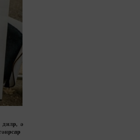
иләр, ә
нәрсәләр