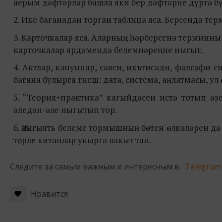
аерым дәфтәрләр башла яки бер дәфтәрне дүртә б
2. Ике баганадан торган таблица яса. Берсендә те
3. Карточкалар яса. Аларның һәрберсенә терминн
карточкалар ярдәмендә белемнәреңне ныгыт.
4. Актлар, кануннар, сәяси, икътисади, фәлсәфи 
багана булырга тиеш: дата, система, аңлатмасы, ул
5. “Теория+практика” кагыйдәсен истә тотып ә
әледән-әле ныгытып тор.
6. Җәмгыять белеме тормышның бөтен өлкәләрен д
төрле китаплар укырга вакыт тап.
Следите за самым важным и интересным в
Telegram
Нравится