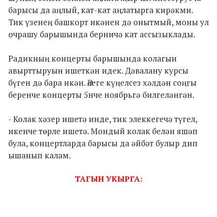
барысы да аңлый, кат-кат аңлатырга кирәкми.
Тик үзенең башкорт икәнен дә онытмый, моны ул
очрашу барышында берничә кат ассызыклады.
Радикның концерты барышында колагын
авырттыруын ишеткән идек. Дәвалану курсы
бүген дә бара икән. Әлеге күңелсез хәлдән соңгы
беренче концерты 5нче ноябрьгә билгеләнгән.
- Колак хәзер ишетә инде, тик элеккегечә түгел,
икенче төрле ишетә. Мондый колак белән яшәп
була, концертларда барысы да әйбәт булыр дип
ышанып калам.
ТАГЫН УКЫРГА: