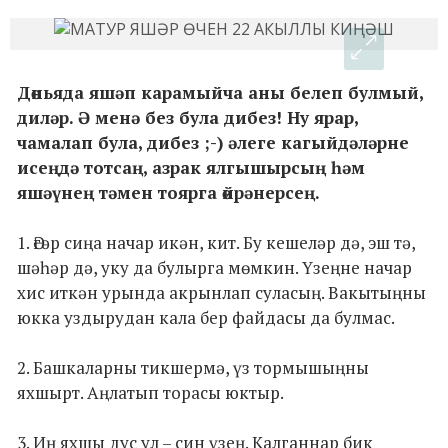
Дөньяда яшәп карамыйча аны белеп булмый,
диләр. Ә менә без була дибез! Ну ярар,
чамалап була, дибез ;-) әлеге кагыйдәләрне
исеңдә тотсаң, азрак ялгышырсың һәм
яшәүнең тәмен тоярга өйрәнерсең.
1. Әгәр сиңа начар икән, кит. Бу кешеләр дә, эш тә,
шәһәр дә, уку да булырга мөмкин. Үзеңне начар
хис иткән урында акрынлап суласың. Вакытыңны
юкка уздырудан кала бер файдасы да булмас.
2. Башкаларны тикшермә, үз тормышыңны
яхшырт. Аңлатып торасы юктыр.
3. Иң яхшы дус ул – син үзең. Калганнар бик