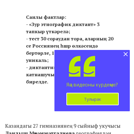
Санлы фактлар:
- «Зур этнографик диктант» 3
тапкыр үткәрелә;
- тест 30 сораудан тора, аларның 20
се Россиянең һшр өлкәсендә
бертөрле, 10сы һәр субъект өчен
уникаль;
- диктантны язар өчен
катнашучыларга 45 минут вакыт
бирелде.
Яңа видеоны күрдеңме?
Тулырак
Казандагы 27 гимназиянең 9 сыйныф укучысы
Ландыш Мөхәммәтгалиева
географиядән