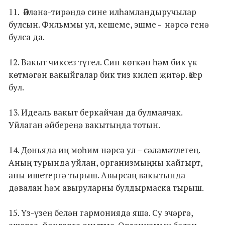
11. Әйләнә-тирәңдә сине илһамландыручылар
булсын. Фильммы ул, кешеме, эшме - нәрсә генә
булса да.
12. Вакыт чиксез түгел. Син көткән һәм бик үк
көтмәгән вакыйгалар бик тиз килеп җитәр. Әзер
бул.
13. Идеаль вакыт беркайчан да булмаячак.
Уйлаган әйбереңә вакытыңда тотын.
14. Дөньяда иң мөһим нәрсә ул – сәламәтлегең.
Аның турында уйлан, организмыңны кайгырт,
аны ишетергә тырыш. Авырсаң вакытында
дәвалан һәм авыруларны булдырмаска тырыш.
15. Үз-үзең белән гармониядә яшә. Су эчәргә,