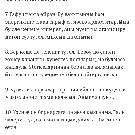
7. Гафу итәргә өйрән. Бу вакытыңны һәм
энергияңне юкка сарыф итмәскә ярдәм итәр. Әмма
бу әле кешене кичереп, аны муеныңа атландыру
дигән сүз түгел. Анысын да онытма.
8. Бер кеше дә телепат түгел. Берәү дә синең
моңсу карашың, күңелсез постларың, йә булмаса
катлаулы Storiesларыңнан берни дә аңламаячак.
Әйтәсе килгән сүзеңне тел белән әйтергә өйрән.
9. Күңелсез нәрсәләр турында уйлап син күңелле
мизгелләрне сизми каласың. Онытма шуны.
10. Үзең өчен бернәрсәгә дә акча кызганма. Гади
эклермы ул, сәламәтлегеңме, укумы – бу синең
өчен.