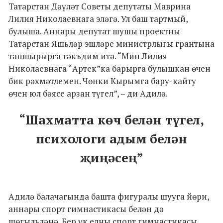
Татарстан Дәүләт Советы депутаты Маврина
Лилия Николаевнага эләгә. Ул баш тартмый,
булыша. Аннары депутат шушы проектны
Татарстан Яшьләр эшләре министрлыгы грантына
тапшырырга тәкъдим итә. “Мин Лилия
Николаевнага “Артек”ка барырга булышкан өчен
бик рәхмәтлемен. Чөнки Кырымга бару-кайту
өчен юл бәясе арзан түгел”, – ди Адилә.
“Шахматта көч белән түгел,
психологи адым белән
җиңәсең”
Адилә балачагында башта фигуралы шууга йөри,
аннары спорт гимнастикасы белән дә
шөгыльләнә. Бер үк елны спорт гимнастикасы