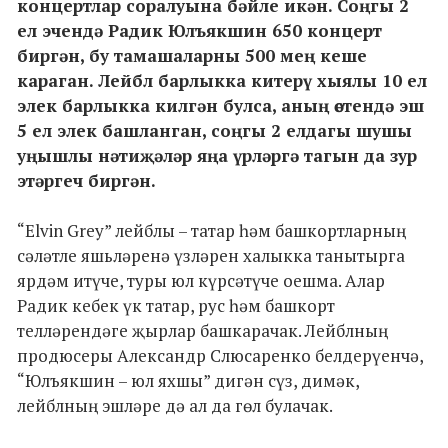
концертлар соралуына бәйле икән. Соңгы 2
ел эчендә Радик Юлъякшин 650 концерт
биргән, бу тамашаларны 500 мең кеше
караган. Лейбл барлыкка китерү хыялы 10 ел
элек барлыкка килгән булса, аның өстендә эш
5 ел элек башланган, соңгы 2 елдагы шушы
уңышлы нәтиҗәләр яңа үрләргә тагын да зур
этәргеч биргән.
“Elvin Grey” лейблы – татар һәм башкортларның
сәләтле яшьләренә үзләрен халыкка танытырга
ярдәм итүче, туры юл күрсәтүче оешма. Алар
Радик кебек үк татар, рус һәм башкорт
телләрендәге җырлар башкарачак. Лейблның
продюсеры Александр Слюсаренко белдерүенчә,
“Юлъякшин – юл яхшы” дигән сүз, димәк,
лейблның эшләре дә ал да гөл булачак.