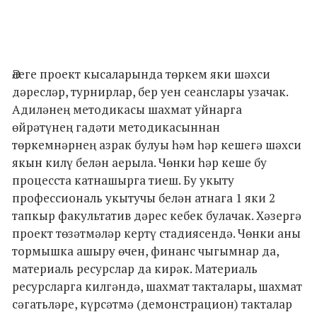
Әлеге проект кысаларында төркем яки шәхси
дәресләр, турнирлар, бер уен сеанслары узачак.
Адиләнең методикасы шахмат уйнарга
өйрәтүнең гадәти методикасыннан
төркемнәрнең азрак булуы һәм һәр кешегә шәхси
якын килү белән аерыла. Чөнки һәр кеше бу
процесста катнашырга тиеш. Бу укыту
профессиональ укытучы белән атнага 1 яки 2
тапкыр факультатив дәрес кебек булачак. Хәзергә
проект төзәтмәләр кертү стадиясендә. Чөнки аны
тормышка ашыру өчен, финанс чыгымнар да,
материаль ресурслар да кирәк. Материаль
ресурсларга килгәндә, шахмат такталары, шахмат
сәгатьләре, күрсәтмә (демонстрацион) такталар