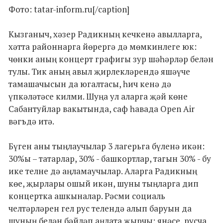
Фото: tatar-inform.ru[/caption]
Кызганыч, хәзер Радикның кечкенә авылларга,
хәтта районнарга йөрергә дә мөмкинлеге юк:
чөнки аның концерт графигы зур шәһәрләр белән
тулы. Тик аның авыл җирлекләрендә яшәүче
тамашачысын да югалтасы, һич кенә дә
үпкәләтәсе килми. Шуңа ул аларга җәй көне
Сабантуйлар вакытында, саф һавада Open Air
вәгъдә итә.
Бүген аны тыңлаучылар 3 лагерьга бүленә икән:
30%ы – татарлар, 30% - башкортлар, тагын 30% - бу
ике телне дә аңламаучылар. Аларга Радикның
көе, җырлары ошый икән, шуны тыңларга дип
концертка ашкыналар. Рәсми социаль
челтәрләрен гел рус телендә алып баруын да
шуның белән бәйләп аңлата җырчы: янәсе, русча