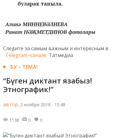
буларак таныла.
Алинә МИННЕВӘЛИЕВА
Ринат НӘҖМЕТДИНОВ фотолары
Следите за самым важным и интересным в
Telegram-канале
Татмедиа
БУ – ТЕМА!
“Бүген диктант язабыз!
Этнографик!”
автор,
2 ноября 2018 - 15:48
1138
0
0