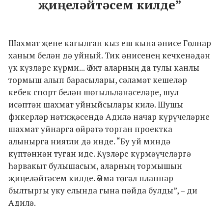
җиңеләйтәсем килде”
Шахмат җене кагылган кыз еш кына әнисе Гөлнар
ханым белән дә уйный. Тик әнисенең кечкенәдән
үк күзләре күрми... Ә бит аларның да тулы канлы
тормыш алып барасылары, сәламәт кешеләр
кебек спорт белән шөгыльләнәселәре, шул
исәптән шахмат уйныйсылары килә. Шушы
фикерләр нәтиҗәсендә Адилә начар күрүчеләрне
шахмат уйнарга өйрәтә торган проектка
алынырга ниятли дә инде. “Бу уй миндә
күптәннән туган иде. Күзләре күрмәүчеләргә
һәрвакыт булышасым, аларның тормышын
җиңеләйтәсем килде. Әмма төгәл планнар
былтыргы уку елында гына пәйда булды”, – ди
Адилә.