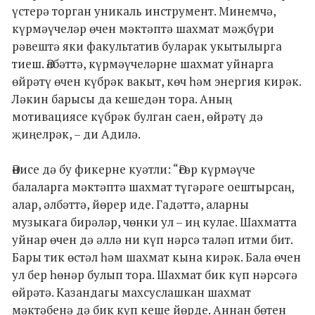
үстерә торган уникаль инструмент. Минемчә,
күрмәүчеләр өчен мәктәптә шахмат мәҗбүри
рәвештә яки факультатив буларак укытылырга
тиеш. Әлбәттә, күрмәүчеләрне шахмат уйнарга
өйрәтү өчен күбрәк вакыт, көч һәм энергия кирәк.
Ләкин барысы да кешедән тора. Аның
мотивациясе күбрәк булган саен, өйрәтү дә
җиңелрәк, – ди Адилә.
Әнисе дә бу фикерне куәтли: “Әгәр күрмәүче
балаларга мәктәптә шахмат түгәрәге оештырсаң,
алар, әлбәттә, йөрер иде. Гадәттә, аларны
музыкага бирәләр, чөнки ул – иң кулае. Шахматта
уйнар өчен дә әллә ни күп нәрсә таләп итми бит.
Бары тик өстәл һәм шахмат кына кирәк. Бала өчен
ул бер һөнәр булып тора. Шахмат бик күп нәрсәгә
өйрәтә. Казандагы махсуслашкан шахмат
мәктәбенә дә бик күп кеше йөрде. Аннан бөтен