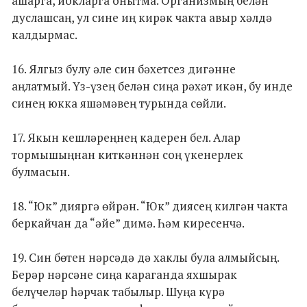
ашарга, йокларга онытма. Организмың белән
дуслашсаң, ул сине иң кирәк чакта авыр хәлдә
калдырмас.
16. Ялгыз булу әле син бәхетсез дигәнне
аңлатмый. Үз-үзең белән сиңа рәхәт икән, бу инде
синең юкка яшәмәвең турында сөйли.
17. Якын кешләреңнең кадерен бел. Алар
тормышыңнан киткәннән соң үкенерлек
булмасын.
18. “Юк” дияргә өйрән. “Юк” диясең килгән чакта
беркайчан да “әйе” димә. Һәм киресенчә.
19. Син бөтен нәрсәдә дә хаклы була алмыйсың.
Берәр нәрсәне сиңа караганда яхшырак
белүчеләр һәрчак табылыр. Шуңа күрә