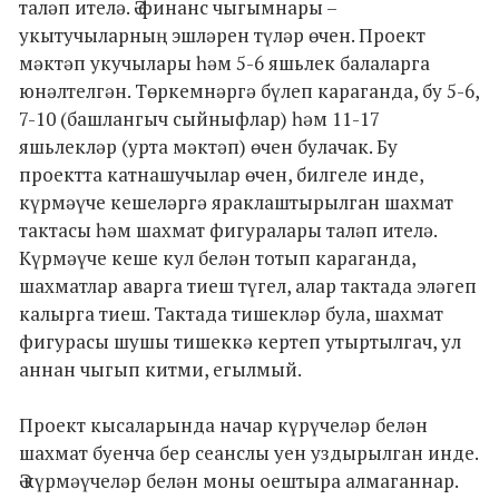
таләп ителә. Ә финанс чыгымнары –
укытучыларның эшләрен түләр өчен. Проект
мәктәп укучылары һәм 5-6 яшьлек балаларга
юнәлтелгән. Төркемнәргә бүлеп караганда, бу 5-6,
7-10 (башлангыч сыйныфлар) һәм 11-17
яшьлекләр (урта мәктәп) өчен булачак. Бу
проектта катнашучылар өчен, билгеле инде,
күрмәүче кешеләргә яраклаштырылган шахмат
тактасы һәм шахмат фигуралары таләп ителә.
Күрмәүче кеше кул белән тотып караганда,
шахматлар аварга тиеш түгел, алар тактада эләгеп
калырга тиеш. Тактада тишекләр була, шахмат
фигурасы шушы тишеккә кертеп утыртылгач, ул
аннан чыгып китми, егылмый.
Проект кысаларында начар күрүчеләр белән
шахмат буенча бер сеанслы уен уздырылган инде.
Ә күрмәүчеләр белән моны оештыра алмаганнар.