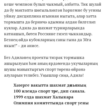
кеше чемпион булып чыкмый, әлбәттә. Тик шулай
да бу мәктәптә шөгыльләнгән һәркемне бу уенны
уйнау дисциплина ягыннан ныгыта, алар хәтта
тормышта да берничә адымны алдан билгеләп
куялар. Адилә дә шахмат турнирларында
катнашып, бөтен Россияне гизеп чыккандыр.
Безнең өйдә кубокларның саны гына да 30га
якын!” – ди әнисе.
Без Адиләнең проекты тизрәк тормышка
ашырылуын һәм аның ярдәмендә укучыларның
шушы мавыктыргыч спорт төренә өйрәнә
алуларын телибез. Уңышлар сиңа, Адилә!
Хәзерге вакытта шахмат дөньяның
100 илендә спорт төре, дип санала.
1999 елда шахмат Халыкара
Олимпия комитетында спорт уены