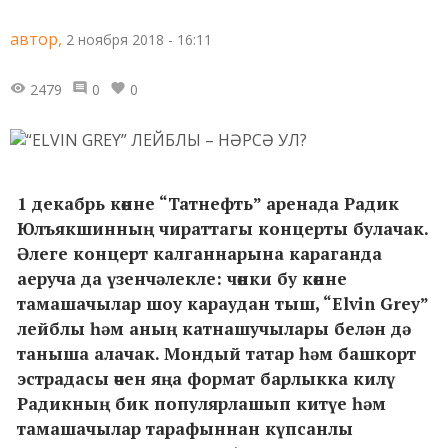
автор,
2 ноября 2018 - 16:11
2479
0
0
1 декабрь көнне “Татнефть” аренада Радик
Юлъякшинның чираттагы концерты булачак.
Әлеге концерт калганнарына караганда
аеруча да үзенчәлекле: чөнки бу көнне
тамашачылар шоу караудан тыш, “Elvin Grey”
лейблы һәм аның катнашучылары белән дә
таныша алачак. Мондый татар һәм башкорт
эстрадасы өчен яңа формат барлыкка килү
Радикның бик популярлашып китүе һәм
тамашачылар тарафыннан күпсанлы