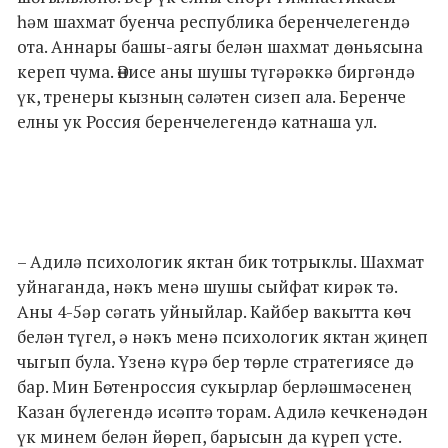
һәм шахмат буенча республика беренчелегендә
ота. Аннары башы-аягы белән шахмат дөньясына
кереп чума. Әнисе аны шушы түгәрәккә биргәндә
үк, тренеры кызның сәләтен сизеп ала. Беренче
елны ук Россия беренчелегендә катнаша ул.
– Адилә психологик яктан бик тотрыклы. Шахмат
уйнаганда, нәкъ менә шушы сыйфат кирәк тә.
Аны 4-5әр сәгать уйныйлар. Кайбер вакытта көч
белән түгел, ә нәкъ менә психологик яктан җиңеп
чыгып була. Үзенә күрә бер төрле стратегиясе дә
бар. Мин Бөтенроссия сукырлар берләшмәсенең
Казан бүлегендә исәптә торам. Адилә кечкенәдән
үк минем белән йөреп, барысын да күреп үсте.