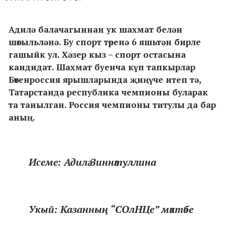
Адилә балачагыннан ук шахмат белән
шөгыльләнә. Бу спорт төренә 6 яшьтән бирле
гашыйк ул. Хәзер кыз – спорт остасына
кандидат. Шахмат буенча күп тапкырлар
Бөтенроссия ярышларында җиңүче итеп тә,
Татарстанда республика чемпионы буларак
та танылган. Россия чемпионы титулы да бар
аның.
Исеме: Адилә Зиннәтуллина
Укый: Казанның “СОлНЦе” мәктәбе