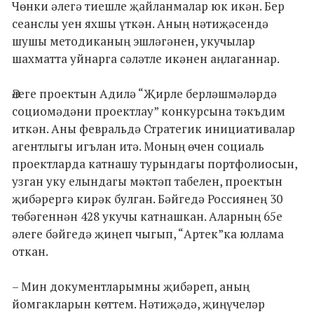
Чөнки әлегә тиешле җайланмалар юк икән. Бер
сеанслы уен яхшы үткән. Аның нәтиҗәсендә
шушы методиканың эшләгәнен, укучылар
шахматта уйнарга сәләтле икәнен аңлаганнар.
Әлеге проектын Адилә “Җирле берләшмәләрдә
социомәдәни проектлау” конкурсына тәкъдим
иткән. Аны февральдә Стратегик инициативалар
агентлыгы игълан итә. Моның өчен социаль
проектларда катнашу турындагы портфолиосын,
узган уку елындагы мәктәп табелен, проектын
җибәрергә кирәк булган. Бәйгедә Россиянең 30
төбәгеннән 428 укучы катнашкан. Аларның 65е
әлеге бәйгедә җиңеп чыгып, “Артек”ка юллама
откан.
– Мин документларымны җибәреп, аның
йомгакларын көттем. Нәтиҗәдә, җиңүчеләр