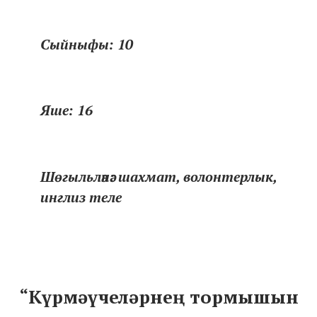
Сыйныфы: 10
Яше: 16
Шөгыльләнә: шахмат, волонтерлык,
инглиз теле
“Күрмәүчеләрнең тормышын