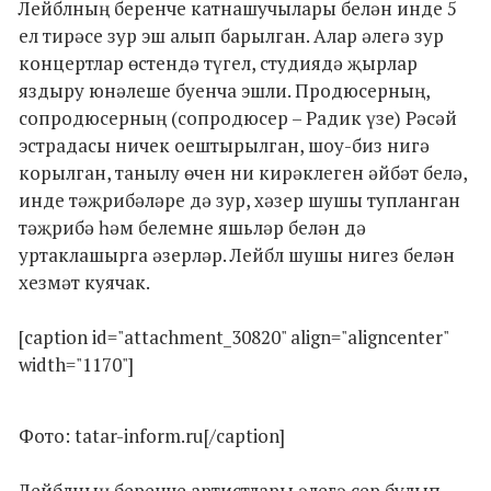
Лейблның беренче катнашучылары белән инде 5
ел тирәсе зур эш алып барылган. Алар әлегә зур
концертлар өстендә түгел, студиядә җырлар
яздыру юнәлеше буенча эшли. Продюсерның,
сопродюсерның (сопродюсер – Радик үзе) Рәсәй
эстрадасы ничек оештырылган, шоу-биз нигә
корылган, танылу өчен ни кирәклеген әйбәт белә,
инде тәҗрибәләре дә зур, хәзер шушы тупланган
тәҗрибә һәм белемне яшьләр белән дә
уртаклашырга әзерләр. Лейбл шушы нигез белән
хезмәт куячак.
[caption id="attachment_30820" align="aligncenter"
width="1170"]
Фото: tatar-inform.ru[/caption]
Лейблның беренче артистлары әлегә сер булып