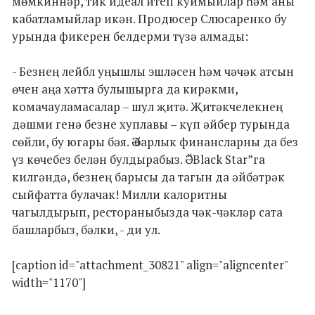
мөмкиннәр, тик идеал итеп куймыйлар һәм аны
кабатламыйлар икән. Продюсер Слюсаренко бу
урында фикерен белдерми түзә алмады:
- Безнең лейбл уңышлы эшләсен һәм чәчәк атсын
өчен аңа хәтта булышырга да кирәкми,
комачауламасалар – шул җитә. Җитәкчелекнең
дәшми генә безне хуплавы – күп әйбер турында
сөйли, бу югары бәя. Ә барлык финансларны да без
үз көчебез белән булдырабыз. Ә “Black Star”га
килгәндә, безнең барысы да тагын да әйбәтрәк
сыйфатта булачак! Милли калоритны
чагылдырып, рестораныбызда чәк-чәкләр сата
башларбыз, бәлки, - ди ул.
[caption id="attachment_30821" align="aligncenter"
width="1170"]