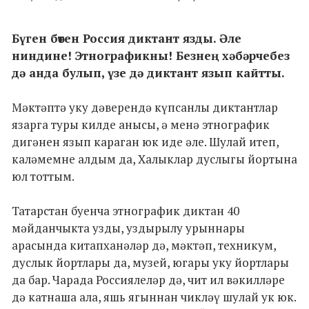
Бүген бөтен Россия диктант язды. Әле
ниндине! Этнографикны! Безнең хәбәрчебез
дә анда булып, үзе дә диктант язып кайтты.
Мәктәптә уку дәверендә күпсанлы диктантлар
язарга туры килде анысы, ә менә этнографик
дигәнен язып караган юк иде әле. Шулай итеп,
каләмемне алдым да, Халыклар дуслыгы йортына
юл тоттым.
Татарстан буенча этнографик диктан 40
мәйданчыкта узды, уздырылу урыннары
арасында китапханәләр дә, мәктәп, техникум,
дуслык йортлары да, музей, югары уку йортлары
да бар. Чарада Россиялеләр дә, чит ил вәкилләре
дә катнаша ала, яшь ягыннан чикләү шулай ук юк.