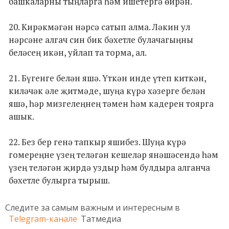
башкаларны тыңларга һәм ишетергә өйрән.
20. Кирәкмәгән нәрсә сатып алма. Ләкин ул
нәрсәне алгач син бик бәхетле булачагыңны
беләсең икән, уйлап та торма, ал.
21. Бүгенге белән яшә. Үткән инде үтеп киткән,
киләчәк әле җитмәде, шуңа күрә хәзерге белән
яшә, һәр мизгелеңнең тәмен һәм кадерен тоярга
ашык.
22. Без бер генә тапкыр яшибез. Шуңа күрә
гомереңне үзең теләгән кешеләр янәшәсендә һәм
үзең теләгән җирдә уздыр һәм булдыра алганча
бәхетле булырга тырыш.
Следите за самым важным и интересным в
Telegram-канале
Татмедиа