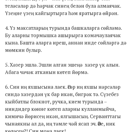
теләсәләр дә һәрчак синең белән була алмаячак.
Үзеңне үзең кайгыртырга һәм яратырга өйрән.
4. Үз максатларың турында башкаларга сөйләмә.
Бу аларны тормышка ашырырга комачаулаячак
кына. Башта аларга иреш, аннан инде сөйләргә дә
мөмкин булыр.
5. Хәзер эшлә. Эшли алган эшеңә хәзер үк алын.
Абага чәчәк атканын көтеп йөрмә.
6. Син иң яхшысына лаек. Әгәр иң яхшы нәрсәләр
синдә хәзердән үк бар икән, бигрәк тә. Сүзебез
кыйбатлы блокнот, ручка, кием турында –
ниндидер көнне көтеп аларны кулланмыйча,
кимичә йөрисең икән, ялгышасың. Серванттагы
чынаякны ал да, иң тәмле чәй ясап эч. Әйе, ник
көләсең?! Син моңа лаек!