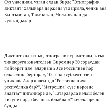
Сүз уңаеннан, узган елдан бирле “Этнографик
диктант” халыкара дәрҗәдә уздырыла, чөнки аңа
Кыргызстан, Таҗикстан, Молдовадан да
кушылдылар.
Диктант халыкның этнографик грамоталылыгын
тикшерүгә юнәлтелгән. Биремнәр 30 сораудан
гыйбәрәт иде: аларның 20 се Россиянең һәр
өлкәсендә бертөрле, 10сы һәр субъект өчен
уникаль. Алар арасында “Россиядә ничә
республика бар?”, “Матрешка” сүзе нәрсәне
аңлата?” дигәннәре дә, “Татарларда кәләш белән
кияүне нәрсә белән сыйлыйлар?” кебекләре дә
булды.