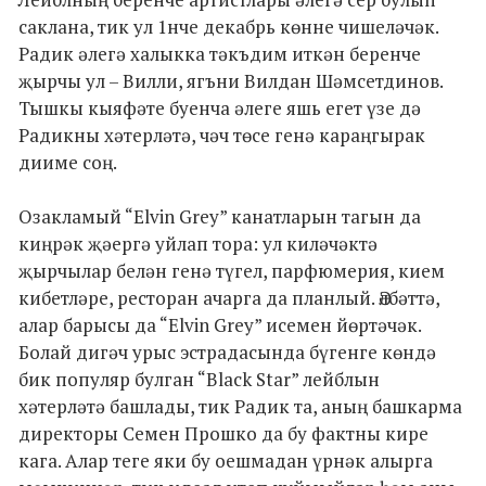
саклана, тик ул 1нче декабрь көнне чишеләчәк.
Радик әлегә халыкка тәкъдим иткән беренче
җырчы ул – Вилли, ягъни Вилдан Шәмсетдинов.
Тышкы кыяфәте буенча әлеге яшь егет үзе дә
Радикны хәтерләтә, чәч төсе генә караңгырак
дииме соң.
Озакламый “Elvin Grey” канатларын тагын да
киңрәк җәергә уйлап тора: ул киләчәктә
җырчылар белән генә түгел, парфюмерия, кием
кибетләре, ресторан ачарга да планлый. Әлбәттә,
алар барысы да “Elvin Grey” исемен йөртәчәк.
Болай дигәч урыс эстрадасында бүгенге көндә
бик популяр булган “Black Star” лейблын
хәтерләтә башлады, тик Радик та, аның башкарма
директоры Семен Прошко да бу фактны кире
кага. Алар теге яки бу оешмадан үрнәк алырга