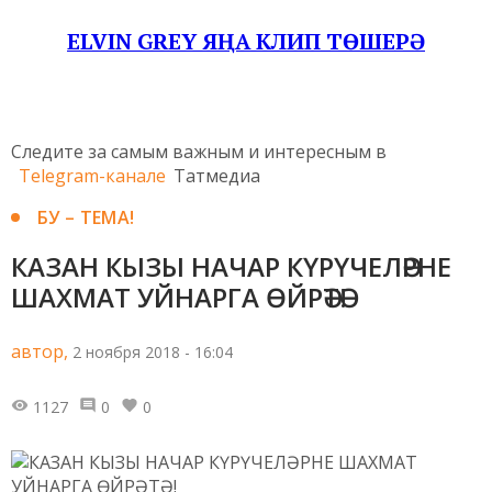
ELVIN GREY ЯҢА КЛИП ТӨШЕРӘ
Следите за самым важным и интересным в
Telegram-канале
Татмедиа
БУ – ТЕМА!
КАЗАН КЫЗЫ НАЧАР КҮРҮЧЕЛӘРНЕ
ШАХМАТ УЙНАРГА ӨЙРӘТӘ!
автор,
2 ноября 2018 - 16:04
1127
0
0