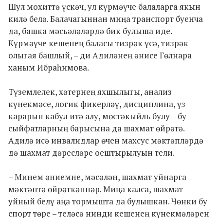
Шул мохиттә үскәч, ул күрмәүче балаларга якын
килә белә. Балачагыннан миңа транспорт буенча
да, башка мәсьәләләрдә бик булыша иде.
Күрмәүче кешенең баласы тизрәк үсә, тизрәк
олыгая башлый, – ди Адиләнең әнисе Гөлнара
ханым Ибраһимова.
Түземлелек, хәтернең яхшылыгы, анализ
күнекмәсе, логик фикерләү, дисциплина, үз
карарын кабул итә алу, мөстәкыйль булу – бу
сыйфатларның барысына да шахмат өйрәтә.
Адилә исә инвалидлар өчен махсус мәктәпләрдә
дә шахмат дәресләре оештырылуын тели.
– Минем әниемне, мәсәлән, шахмат уйнарга
мәктәптә өйрәткәннәр. Миңа калса, шахмат
уйный белү аңа тормышта да булышкан. Чөнки бу
спорт төре – теләсә нинди кешенең күнекмәләрен