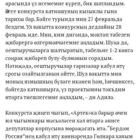
арасында үз исемемне күреп, бик шатландым.
Әлеге конкурста катнашуның кызыклы гына
тарихы бар. Бәйге турында мин 27 февральдә
белдем. Ул вакытта конкурсның дедлайны 28
февраль иде. Мин, ким дигәндә, мәктәп табелен
җибәрергә өлгермәячәгемне аңладым. Шуңа да,
оештыручыларга шалтыратып, табельне 1-2 көнгә
соңрак җибәреп булу-булмавын сорадым.
Нәтиҗәдә, оештыручылар гаризалар кабул итү
срогы озайтылганын әйтте. Шул вакытта мин
моның язмышның бүләге икәнен һәм, һичшиксез,
бәйгедә катнашырга, үз проектымны тәкъдим
итәргә тиешлегемне аңладым, – ди Адилә.
Конкурста җиңеп чыгып, «Артек»ка барыр өчен
юл чыгымнары мәсьәләсен хәл итәргә әнисе
депутатлар корпусына мөрәҗәгать итә. “Бердәм
Россия”нең кабул итү көннәрендә Гөлнара ханым