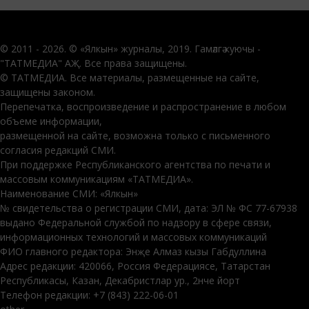
© 2011 - 2026. © «Ялкын» журналы, 2019. Гамәлгә куючы -
"ТАТМЕДИА" АҖ. Все права защищены.
© ТАТМЕДИА. Все материалы, размещенные на сайте,
защищены законом.
Перепечатка, воспроизведение и распространение в любом
объеме информации,
размещенной на сайте, возможна только с письменного
согласия редакций СМИ.
При поддержке Республиканского агентства по печати и
массовым коммуникациям «ТАТМЕДИА».
Наименование СМИ: «Ялкын»
№ свидетельства о регистрации СМИ, дата: ЭЛ № ФС 77-67938
выдано Федеральной службой по надзору в сфере связи,
информационных технологий и массовых коммуникаций
ФИО главного редактора: Энҗе Алмаз кызы Габдуллина
Адрес редакции: 420066, Россия Федерациясе, Татарстан
Республикасы, Казан, Декабристлар ур., 2нче йорт
Телефон редакции: +7 (843) 222-06-01