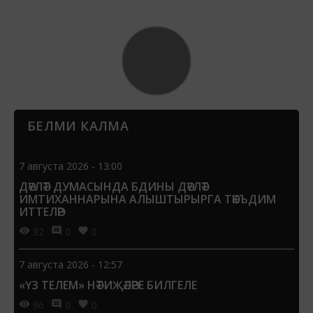
БЕЛМИ КАЛМА
7 августа 2026 - 13:00
ДӘҮЛӘТ ДУМАСЫНДА БДИНЫ ДӘҮЛӘТ
ИМТИХАННАРЫНА АЛЫШТЫРЫРГА ТӘКЪДИМ
ИТТЕЛӘР
92
0
0
7 августа 2026 - 12:57
«ҮЗ ТЕЛЕМ» НӘТИҖӘЛӘРЕ БИЛГЕЛЕ
96
0
0