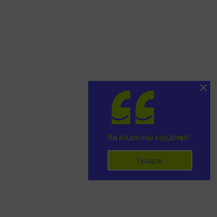
Яңа видеоны күрдеңме?
Тулырак