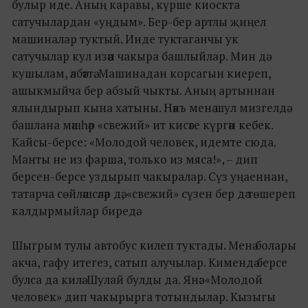
булыр иде. Аның каравы, күрше киоскта
сатучылардан «уңдым». Бер-бер артлы җиңел
машиналар туктый. Инде туктаганчы ук
сатучылар кул изәп чакыра башлыйлар. Мин дә
кушылам, әлбәттә. Машинадан корсагын киереп,
ашыкмыйча бер абзый чыкты. Аның артыннан
ялындырып кына хатыны. Нәкъ менә шул мизгелдә
башлана мәшһәр «свежий» ит кисәге күргән кебек.
Кайсы-берсе: «Молодой человек, идемте сюда.
Манты не из фарша, только из мяса!», – дип
берсен-берсе уздырып чакыралар. Сүз уңаеннан,
татарча сөйләшсәләр дә, «свежий» сүзен бер дә төшереп
калдырмыйлар биредә.
Шыгрым тулы автобус килеп туктады. Менә болары
акча, гафу итегез, сатып алучылар. Кимендә берсе
булса да килә. Шулай булды да. Янә: «Молодой
человек» дип чакырырга тотындылар. Кызыгы