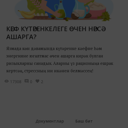
КӘЕФ КҮТӘРЕНКЕЛЕГЕ ӨЧЕН НӘРСӘ
АШАРГА?
Язмада көн дәвамында күтәренке кәефне һәм
энергияне югалтмас өчен ашарга кирәк булган
ризыкларны санадык. Аларны үз рационыңа ешрак
кертсәң, стрессның ни икәнен белмәссең!
17308
0
2
Документлар
Баш бит