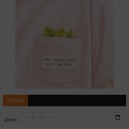
ЭЗЛӘҮ
Дата: