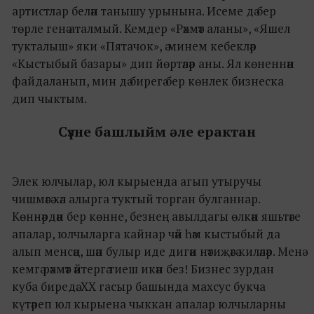
артистлар белән танышу урынына. Исеме дә бер
төрле генә аталмый. Кемдер «Рәхмәт аланы», «Яшел
тукталыш» яки «Пятачок», ә минем кебекләр
«Кыстыбый базары» дип йөртәләр аны. Ял көненнән
файдаланып, мин дә бирегә бер көнлек бизнеска
дип чыктым.
Сүзне башлыйм әле ерактан
Элек юлчылар, юл кырыенда агып утыручы
чишмәгә хәл алырга туктый торган булганнар.
Көннәрдән бер көнне, безнең авылдагы өлкән яшьтәге
апалар, юлчыларга кайнар чәй һәм кыстыбый да
алып менсәң, шәп булыр иде дигән нәтиҗәгә киләләр. Менә
кемгә рәхмәт әйтергә тиеш икән без! Бизнес зурдан
куба биредә. XX гасыр башында махсус букча
күтәреп юл кырыена чыккан апалар юлчыларны