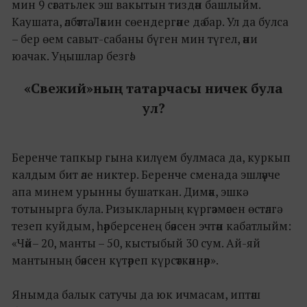
мин 9 сәгатьлек эш вакытын тиздән башлыйм.
Каушата, әлбәттә. Ләкин сөендергәне дә бар. Ул да булса
– бер өем савыт-сабаны бүген мин түгел, әни
юачак. Уңышлар безгә!
«Свежий»ның татарчасы ничек була
ул?
Беренче тапкыр гына килүем булмаса да, куркып
калдым бит әле никтер. Беренче сменада эшләүче
апа минем урынны бушаткан. Димәк, эшкә
тотынырга була. Ризыкларның күргәзмәсен өстәлгә
тезеп куйдым, һәрберсенең бәясен эчтән кабатлыйм:
«Чәй– 20, манты – 50, кыстыбый 30 сум. Ай-яй
мантының бәясен күтәреп күрсәткәннәр».
Янымда балык сатучы да юк ичмасам, иптәш