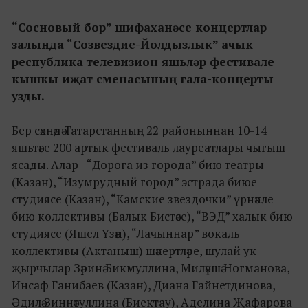
“Сосновый бор” шифаханәсе концертлар
залында “Созвездие-Йолдызлык” ачык
республика телевизион яшьләр фестивале
кышкы иҗат сменасының гала-концерты
узды.
Бер сәхнәдә Татарстанның 22 районыннан 10-14
яшьтәге 200 артык фестиваль лауреатлары чыгыш
ясады. Алар - “Дорога из города” бию театры
(Казан), “Изумрудный город” эстрада биюе
студиясе (Казан), “Камские звездочки” үрнәкле
бию коллективы (Балык Бистәсе), “ВЭД” халык бию
студиясе (Яшел Үзән), “Лачыннар” вокаль
коллективы (Актаныш) шәкертләре, шулай ук
җырчылар Зәринә Бикмуллина, Миләүшә Ногманова,
Инсаф Ганибаев (Казан), Диана Гайнетдинова,
Әдилә Зиннәтуллина (Биектау), Аделина Җафарова