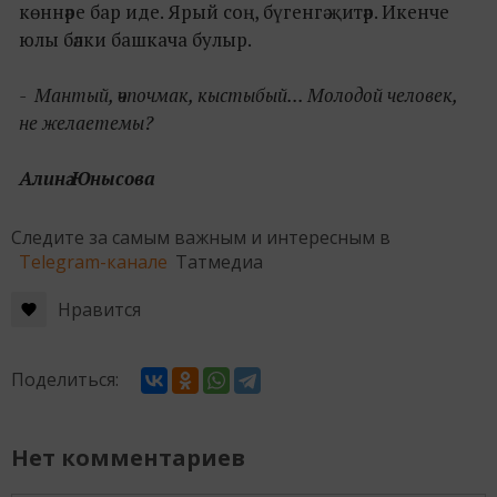
көннәре бар иде. Ярый соң, бүгенгә җитәр. Икенче
юлы бәлки башкача булыр.
- Мантый, өчпочмак, кыстыбый... Молодой человек,
не желаетемы?
Алинә Юнысова
Следите за самым важным и интересным в
Telegram-канале
Татмедиа
Нравится
Поделиться:
Нет комментариев