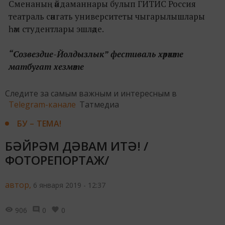
Сменаның әйдаманнары булып ГИТИС Россия
театраль сәнгать университеты чыгарылышлары
һәм студентлары эшләде.
“Созвездие-Йолдызлык” фестиваль хәрәкәте
матбугат хезмәте
Следите за самым важным и интересным в
Telegram-канале
Татмедиа
БУ – ТЕМА!
БӘЙРӘМ ДӘВАМ ИТӘ! /
ФОТОРЕПОРТАЖ/
автор,
6 января 2019 - 12:37
906
0
0