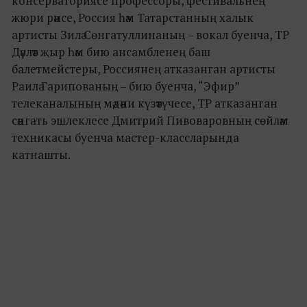
консерваториясе профессоры, фестивальнең
жюри рәисе, Россия һәм Татарстанның халык
артисты Зилә Сөнгатуллинаның ­­­­­– вокал буенча, ТР
Дәүләт җыр һәм бию ансамбленең баш
балетмейстеры, Россиянең атказанган артисты
Раилә Гарипованың – бию буенча, “Эфир”
телеканалының мәдәни күзәтүчесе, ТР атказанган
сәнгать эшлеклесе Дмитрий Пивоваровның сөйләм
техникасы буенча мастер-классларында
катнашты.