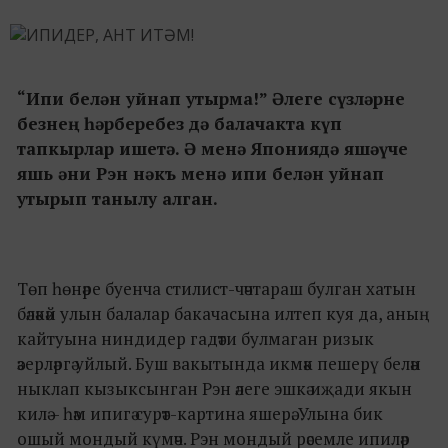
“Ипи белән уйнап утырма!” Әлеге сүзләрне
безнең һәрберебез дә балачакта күп
тапкырлар ишетә. Ә менә Япониядә яшәүче
яшь әни Рэн нәкъ менә ипи белән уйнап
утырып танылу алган.
Төп һөнәре буенча стилист-чәчтараш булган хатын
бәләкәй улын балалар бакачасына илтеп куя да, аның
кайтуына ниндидер гадәти булмаган ризык
әзерләргә уйлый. Буш вакытында икмәк пешерү белән
ныклап кызыксынган Рэн әлеге эшкә иҗади якын
килә – һәм ипигә сурәт-картина яшерә. Улына бик
ошый мондый күмәч. Рэн мондый рәсемле ипиләр