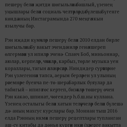
пешерү белән җитди шөгыльләнә башлый, үзенең
уңышлары белән социаль челтәрләрдә бүлешә. Бүгенге
көндә аның Инстаграмында 270 меңгә якын
язылучы бар.
Рэн иҗади күмәчләр пешерү белән 2010 елдан бирле
шөгыльләнә. Бу вакыт эчендә ниләр генә яшереп
өлгермәгән ул ипиләр эченә – Спанч Боб, миньоннар,
аюлар, керпеләр, чәчәкләр, карбыз, төрле музыка уен
кораллары, тагын әллә нәрсәләр. Ниндидер сурәтләрне
Рэн үзлегеннән тапса, аерым берләрен ул улының
рәсемнәре буенча пе-тө-шерә. Барлык буяулар да
табигый – ипигә төс кертеп, бизәкләр төшерү өчен
Рэн какао, шпинат, чөгендер һ.б.ш.ны куллана.
Үзенең осталыгы белән хатын теләүчеләр белән бүлешә
дә – аның махсус курслары бар. Моннан тыш 2016
елда Рэнның икмәк пешерү рецептлары тупланган
аш-су китабы да дөнья күргән икән (хәзерге вакытта