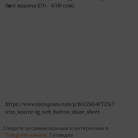
бәясе якынча $70 – 4700 сум).
https://www.instagram.com/p/Br2Zkh4FTZS/?
utm_source=ig_web_button_share_sheet
Следите за самым важным и интересным в
Telegram-канале
Татмедиа