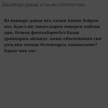
Ял көннәре дәвам итә, халык һаман бәйрәм
итә. Күңел ачу мизгелләрен төшереп кайтам
дип, безнең фотохәбәрчебез Казан
урамнарын әйләнде. Аның объективына син
үзең яки таныш-белешләрең эләкмәгәнме?
Карап чык әле: