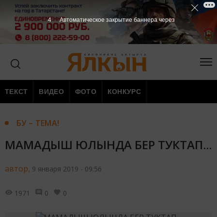
3
Автоматическое закрытие баннера через
ТЕКСТ
ВИДЕО
ФОТО
КОНКУРС
БУ – ТЕМА!
МАМАДЫШ ЮЛЫНДА БЕР ТУКТАП...
автор,
9 января 2019 - 09:56
1971
0
0