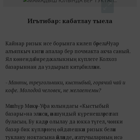
Игътибар: кабатлау тыела
Кайнар ризык исе борынга килеп бәрелә. Чуар
алъяпкыч кигән апалар бер почмакта акча саный.
Ял көнендә биредә халыкның күплеге Колхоз
базарыннан да уздырып китә, билләхи.
- Манты, треугольники, кыстыбый, горячий чай и
кофе. Молодой человек, не желаетемы?
Мәшһүр Мәскәү-Уфа юлындагы «Кыстыбый
базары»на эләксәң, әнә шундый күренешләргә тап
буласың. Бу кадәр олылау да юкка түгел, чөнки
базар бик күпләрнең өйдә пешкән ризык белән
туклану ноктасына әйләнде, ә сатучыларның исә