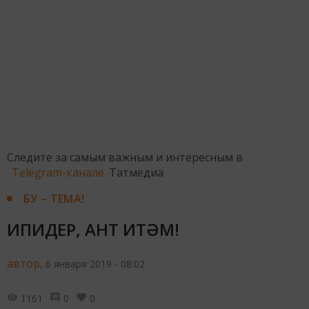
Следите за самым важным и интересным в
Telegram-канале
Татмедиа
БУ – ТЕМА!
ИПИДЕР, АНТ ИТӘМ!
автор,
6 января 2019 - 08:02
1161
0
0