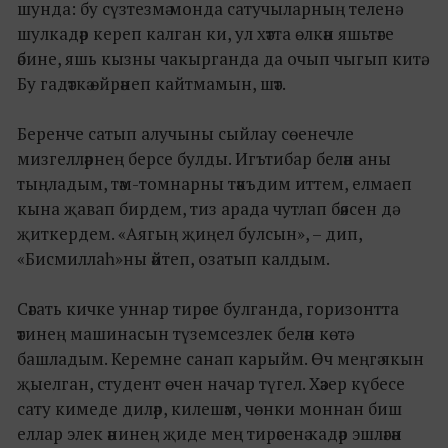
шунда: бу сүзтезмә монда сатучыларның теленә
шулкадәр кереп калган ки, ул хәтта өлкән яшьтәге
әбине, яшь кызны чакырганда да очып чыгып китә.
Бу гадәткә өйрәнеп кайтмамын, шәт.
Беренче сатып алучыны сыйлау сөенечле
мизгелләрнең берсе булды. Игътибар белән аны
тыңладым, тәм-томнарны тәкъдим иттем, елмаеп
кына җавап бирдем, тиз арада чутлап бәясен дә
җиткердем. «Аягың җиңел булсын», – дип,
«Бисмиллаһ»ны әйтеп, озатып калдым.
Сәгать кичке уннар тирәсе булганда, горизонтта
әтинең машинасын түземсезлек белән көтә
башладым. Керемне санап карыйм. Өч меңгә якын
җыелган, студент өчен начар түгел. Хәзер күбесе
сату кимеде диләр, килешәм, чөнки моннан биш
еллар элек әнинең җиде мең тирәсенә кадәр эшләгән