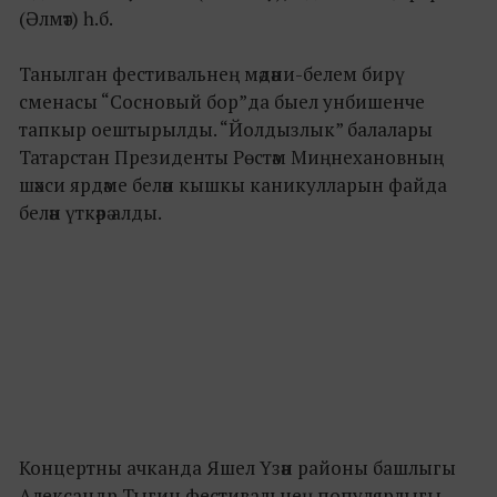
(Әлмәт) һ.б.
Танылган фестивальнең мәдәни-белем бирү
сменасы “Сосновый бор”да быел унбишенче
тапкыр оештырылды. “Йолдызлык” балалары
Татарстан Президенты Рөстәм Миңнехановның
шәхси ярдәме белән кышкы каникулларын файда
белән үткәрә алды.
Концертны ачканда Яшел Үзән районы башлыгы
Александр Тыгин фестивальнең популярлыгы,