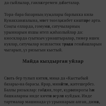
да сыйлылар, гаилә керемен дә баеталар.
Тора-бара базарның хуҗалары барлыкка килә.
Кунакханә салына, мәчет төзелә, кибет киштәләре арта.
Соңгы елларда, гомумән, сатучыларның
урыннарын яхшы итеп җиһазлыйлар да:
киоскларда суыткыч урнаштыралар, тимер ишек
куялар, сатучылар исә пластик тәрәзәдән генә башларын
чыгарып, үз ризыгын кыстый.
Майда кыздырган уйлар
Сәгать бер тулып киткәч, миңа да «Кыстыбый
базары»на барасы. Ярар, минәйтәм, җитешербез.
Баллы ризыклар: гөбәдия, торт, күрәгә пирогы һәм
башкаларны инде кичтән әзерләп куйдык. Инде
тартмалар машинада үз урыннарын алган, димәк,