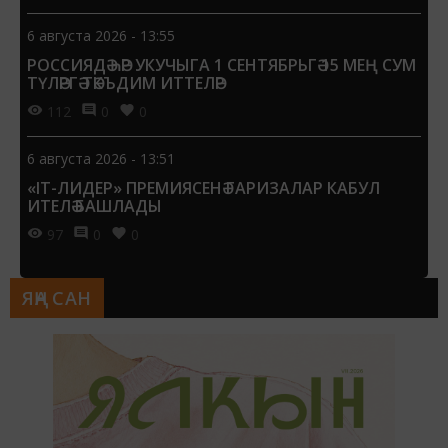
6 августа 2026 - 13:55
РОССИЯДӘ ҺӘР УКУЧЫГА 1 СЕНТЯБРЬГӘ 15 МЕҢ СУМ
ТҮЛӘРГӘ ТӘКЪДИМ ИТТЕЛӘР
112
0
0
6 августа 2026 - 13:51
«IT-ЛИДЕР» ПРЕМИЯСЕНӘ ГАРИЗАЛАР КАБУЛ
ИТЕЛӘ БАШЛАДЫ
97
0
0
ЯҢА САН