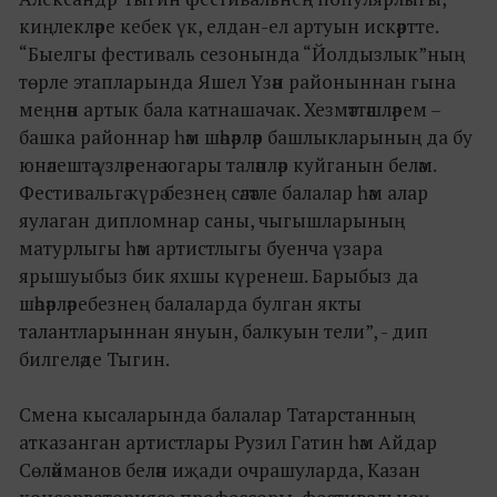
киңлекләре кебек үк, елдан-ел артуын искәртте.
“Быелгы фестиваль сезонында “Йолдызлык”ның
төрле этапларында Яшел Үзән районыннан гына
меңнән артык бала катнашачак. Хезмәттәшләрем –
башка районнар һәм шәһәрләр башлыкларының да бу
юнәлештә үзләренә югары таләпләр куйганын беләм.
Фестивальгә күрә безнең сәләтле балалар һәм алар
яулаган дипломнар саны, чыгышларының
матурлыгы һәм артистлыгы буенча үзара
ярышуыбыз бик яхшы күренеш. Барыбыз да
шәһәрләребезнең балаларда булган якты
талантларыннан януын, балкуын тели”, - дип
билгеләде Тыгин.
Смена кысаларында балалар Татарстанның
атказанган артистлары Рузил Гатин һәм Айдар
Сөләйманов белән иҗади очрашуларда, Казан