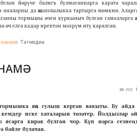
белән йөрүче балигъ булмаганнарга карата чарал
а-аналарны да җаваплылыкка тартырга мөмкин. Аларг
аганны тормышы өчен куркыныч булган гамәлләргә җ
 өч елга кадәр иректән мәхрүм итү каралган.
-канале
Татмедиа
НАМӘ
300
тормышка яңа сулыш кергән вакыты. Бу айда
, кемдер иске хаталарын төзәтер. Йолдызлар әй
сарга кирәк булган чор. Күп нәрсә сезнең 
ә бәйле булачак.