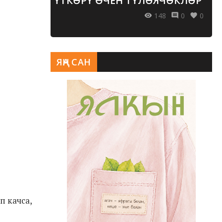
ҮТКӘРҮ ӨЧЕН ТҮЛӘЯЧӘКЛӘР
148
0
0
ЯҢА САН
п качса,