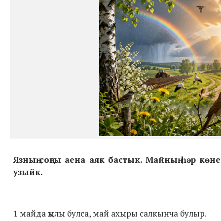
Язның соңгы аена аяк бастык. Майның һәр 
узыйк.
1 майда җылы булса, май ахыры салкынча булыр.