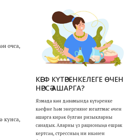
ән очса,
КӘЕФ КҮТӘРЕНКЕЛЕГЕ ӨЧЕН
НӘРСӘ АШАРГА?
Язмада көн дәвамында күтәренке
кәефне һәм энергияне югалтмас өчен
ашарга кирәк булган ризыкларны
ә кунса,
санадык. Аларны үз рационыңа ешрак
кертсәң, стрессның ни икәнен