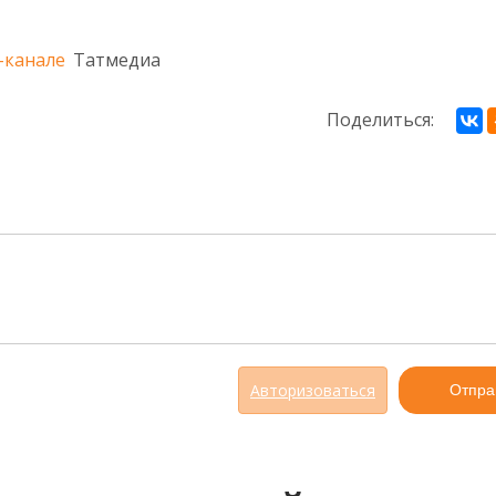
-канале
Татмедиа
Поделиться:
Авторизоваться
Отпра