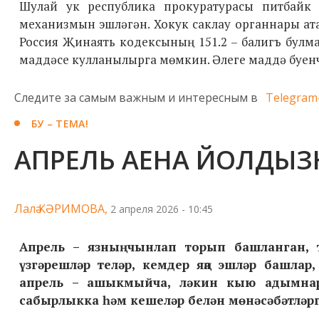
Шулай ук республика прокуратурасы питбайк 
механизмын эшләгән. Хокук саклау органнары ат
Россия Җинаять кодексының 151.2 – балигъ булм
маддәсе кулланылырга мөмкин. Әлеге маддә буенча
Следите за самым важным и интересным в
Telegram
БУ – ТЕМА!
АПРЕЛЬ АЕНА ЙОЛДЫЗ
Лалә КӘРИМОВА,
2 апреля 2026 - 10:45
Апрель – язның чынлап торып башланган, 
үзгәрешләр теләр, кемдер яңа эшләр башлар
апрель – ашыкмыйча, ләкин кыю адымнар я
сабырлыкка һәм кешеләр белән мөнәсәбәтләрг