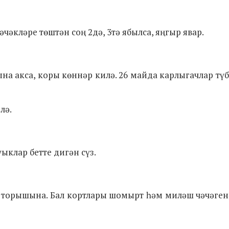
әчәкләре төштән соң 2дә, 3тә ябылса, яңгыр явар.
на акса, коры көннәр килә. 26 майда карлыгачлар түб
лә.
ыклар бетте дигән сүз.
ва торышына. Бал кортлары шомырт һәм миләш чәчәген