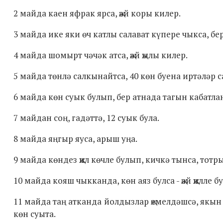
2 майда каен яфрак ярса, җәй коры килер.
3 майда ике яки өч катлы салават күпере чыкса, б
4 майда шомырт чәчәк атса, җәй җылы килер.
5 майда төнлә салкынайтса, 40 көн буена иртәләр 
6 майда көн суык булып, бер атнада тагын кабатланс
7 майдан соң, гадәттә, 12 суык була.
8 майда яңгыр яуса, арыш уңа.
9 майда көндез җил көчле булып, кичкә тынса, тот
10 майда кояш чыкканда, көн аяз булса - җәй җилле б
11 майда таң атканда йолдызлар җемелдәшсә, якын 
көн суыта.