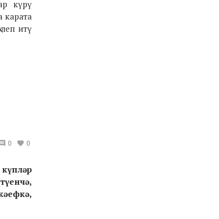
ар күрү
а карата
әлеп итү
0
0
 күпләр
түенчә,
кәефкә,