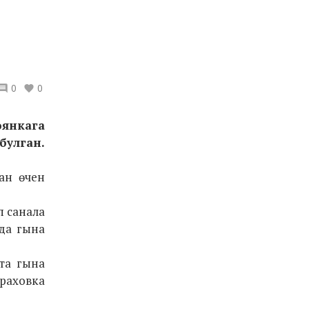
0
0
оянкага
булган.
ан өчен
п санала
да гына
та гына
траховка