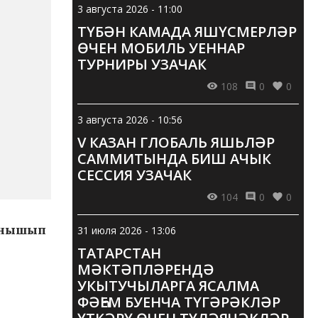
3 августа 2026 - 11:00
ТҮБӘН КАМАДА ЯШҮСМЕРЛӘР
ӨЧЕН МОБИЛЬ УЕННАР
ТУРНИРЫ УЗАЧАК
108
0
0
3 августа 2026 - 10:56
V КАЗАН ГЛОБАЛЬ ЯШЬЛӘР
САММИТЫНДА БИШ АЧЫК
СЕССИЯ УЗАЧАК
104
0
0
танышып
31 июля 2026 - 13:06
ТАТАРСТАН
МӘКТӘПЛӘРЕНДӘ
УКЫТУЧЫЛАРГА ЯСАЛМА
ФӘҺЕМ БУЕНЧА ТҮГӘРӘКЛӘР