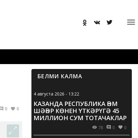
БЕЛМИ КАЛМА
4 августа 2026 - 13:22
КАЗАНДА РЕСПУБЛИКА ҺӘМ
0
0
ШӘҺӘР КӨНЕН ҮТКӘРҮГӘ 45
МИЛЛИОН СУМ ТОТАЧАКЛАР
78
0
0