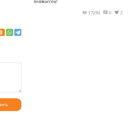
белмәссең!
17290
0
2
вить