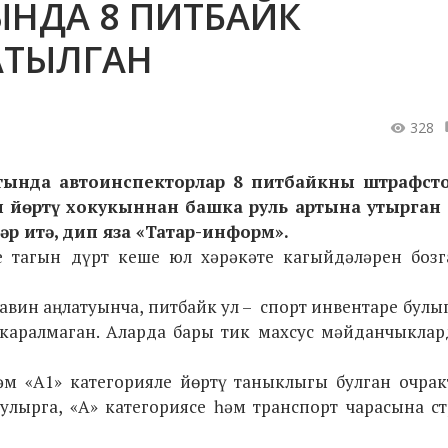
ЫНДА 8 ПИТБАЙК
АТЫЛГАН
328
тында автоинспекторлар 8 питбайкны штрафст
н йөртү хокукыннан башка руль артына утырган 
әр итә
, дип яза «Татар-информ».
е тагын дүрт кеше юл хәрәкәте кагыйдәләрен бозг
вин аңлатуынча, питбайк ул – спорт инвентаре булы
каралмаган. Аларда бары тик махсус мәйданчыклар
әм «А1» категорияле йөртү таныклыгы булган очрак
улырга, «А» категориясе һәм транспорт чарасына с