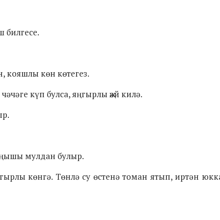
ш билгесе.
н, кояшлы көн көтегез.
әчәге күп булса, яңгырлы җәй килә.
ыр.
 уңышы мулдан булыр.
ңгырлы көнгә. Төнлә су өстенә томан ятып, иртән юкк