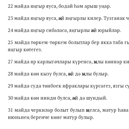
22 майда яңгыр яуса, бодай һәм арыш уңар.
23 майда яңгыр яуса, җәй яңгырлы килер. Тузганак ч
24 майда яңгыр сибәләсә, яңгырлы җәй юрыйлар.
25 майда төркем-төркем болытлар бер якка таба гы
яңгыр көтегез.
27 майда яр карлыгачлары күренсә, җылы көннәр ки
28 майда көн кызу булса, җәй дә җылы булыр.
29 майда суда төнбоек яфраклары күрсәгез, язгы су
30 майда көн нинди булса, җәй дә шундый.
31 майда черкиләр болыт булып җыелса, матур һа
июньнең беренче көне матур булыр.