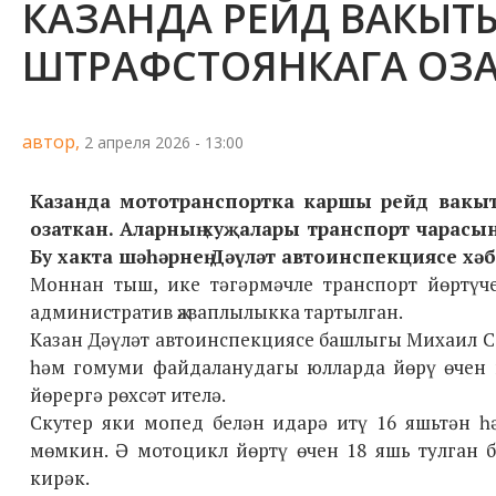
КАЗАНДА РЕЙД ВАКЫТ
ШТРАФСТОЯНКАГА ОЗ
автор,
2 апреля 2026 - 13:00
Казанда мототранспортка каршы рейд вакы
озаткан. Аларның хуҗалары транспорт чарасы
Бу хакта шәһәрнең Дәүләт автоинспекциясе хәб
Моннан тыш, ике тәгәрмәчле транспорт йөртүч
административ җаваплылыкка тартылган.
Казан Дәүләт автоинспекциясе башлыгы Михаил Са
һәм гомуми файдаланудагы юлларда йөрү өчен 
йөрергә рөхсәт ителә.
Скутер яки мопед белән идарә итү 16 яшьтән һ
мөмкин. Ә мотоцикл йөртү өчен 18 яшь тулган б
кирәк.