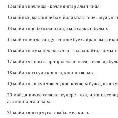
12 майда көчле җил - көчле яңгыр алып килә.
13 майның җылы киче һәм йолдызлы төне - мул уңы
14 майда көн бозыла икән, кыш салкын булыр.
15 май төнендә сандугач төне буе сайрап чыга икә
16 майда шомырт чәчәк атса - салкынайта, шомырт ч
17 майда чыпчыклар төркемләп очса, көчле җил бул
18 майда каз суда коенса, көннәр җылыта.
19 майда чык күп төшеп, көн кояшлы булса, кыяр
20 майда кичке салават күпере - аяз, иртәнгесе я
аяз көннәргә ишарә.
21 майда яңгыр яуса, гөмбәле ел килә.