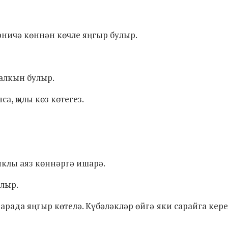
ерничә көннән көчле яңгыр булыр.
салкын булыр.
а, җылы көз көтегез.
рыклы аяз көннәргә ишарә.
улыр.
арада яңгыр көтелә. Күбәләкләр өйгә яки сарайга кере