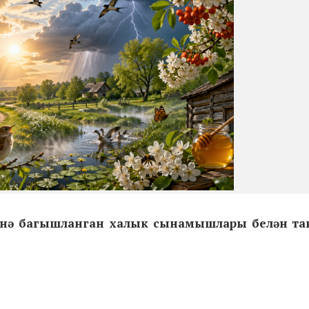
көненә багышланган халык сынамышлары белән 