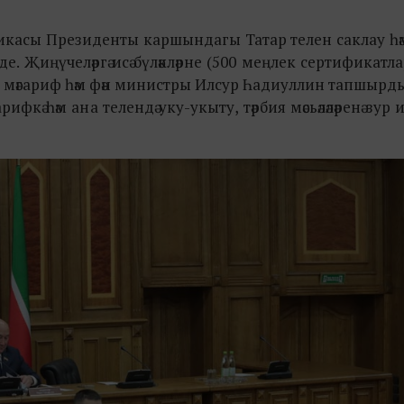
убликасы Президенты каршындагы Татар телен саклау һә
де. Җиңүчеләргә исә бүләкләрне (500 меңлек сертификатл
 ТР мәгариф һәм фән министры Илсур Һадиуллин тапшырд
кә һәм ана телендә уку-укыту, тәрбия мәсьәләләренә зур 