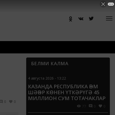
БЕЛМИ КАЛМА
4 августа 2026 - 13:22
КАЗАНДА РЕСПУБЛИКА ҺӘМ
ШӘҺӘР КӨНЕН ҮТКӘРҮГӘ 45
МИЛЛИОН СУМ ТОТАЧАКЛАР
0
0
77
0
0