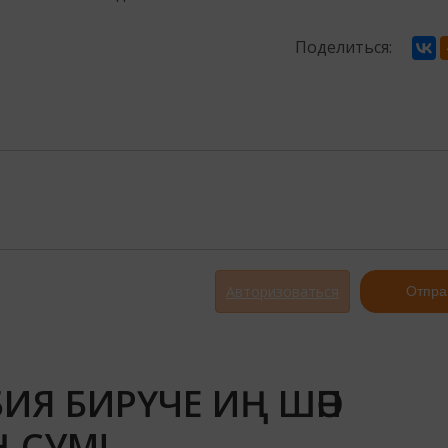
Поделиться:
Авторизоваться
Отпра
БИЯ БИРҮЧЕ ИҢ ШӘП
Ң СУМ!