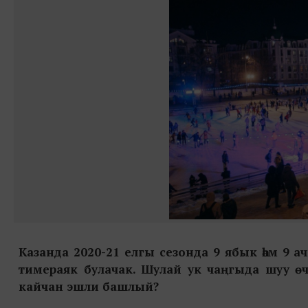
Казанда 2020-21 елгы сезонда 9 ябык һәм 9 
тимераяк булачак. Шулай ук чаңгыда шуу өч
кайчан эшли башлый?