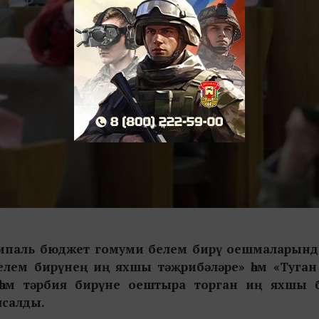
ципаль бюджет гомуми белем бирү оешмаларынд
белем бирүнең иң яхшы тәҗрибәләре» һәм «Туган 
 һәм тәрбия бирүне оештыра торган иң яхшы 
ясалды.