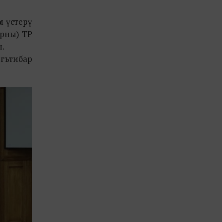
м үстерү
арны) ТР
ы.
игътибар