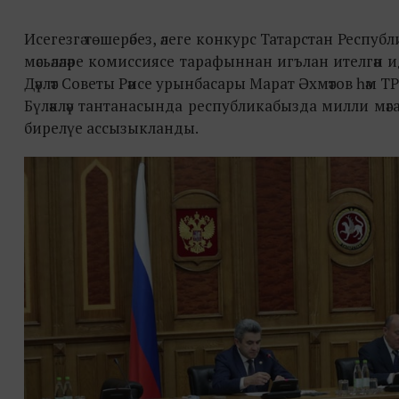
Исегезгә төшерәбез, әлеге конкурс Татарстан Респ
мәсьәләләре комиссиясе тарафыннан игълан ителгән и
Дәүләт Советы Рәисе урынбасары Марат Әхмәтов һәм
Бүләкләү тантанасында республикабызда милли мәгариф
бирелүе ассызыкланды.