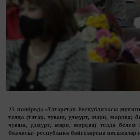
25 ноябрьдә «Татарстан Республикасы муни
телдә (татар, чуваш, удмурт, мари, мордва) 
чуваш, удмурт, мари, мордва) телдә белем
бакчасы» республика бәйгеләренә нәтиҗәләр 