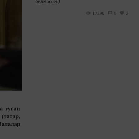
белмәссең!
17290
0
2
а туган
(татар,
балалар