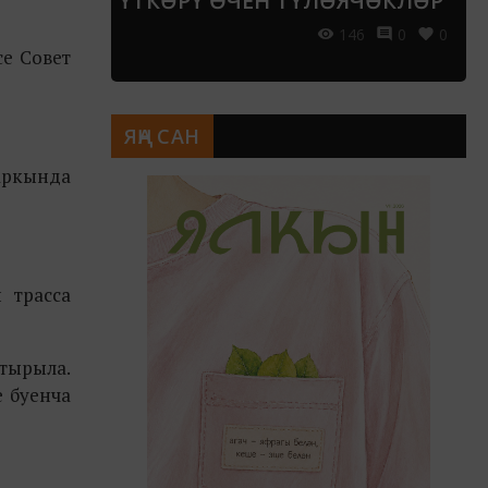
ҮТКӘРҮ ӨЧЕН ТҮЛӘЯЧӘКЛӘР
146
0
0
се Совет
ЯҢА САН
паркында
 трасса
штырыла.
е буенча