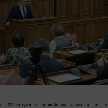
 2021 ел туган телләр һәм бердәмлек елы дип игълан