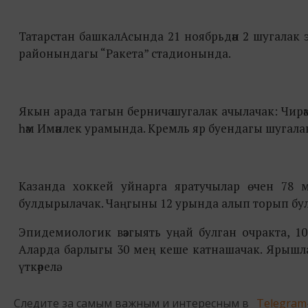
Татарстан башкалАсында 21 ноябрьдән 2 шугалак
районындагы “Ракета” стадионында.
Якын арада тагын берничә шугалак ачылачак: Чирәм
һәм Имәнлек урамында. Кремль яр буендагы шугалак
Казанда хоккей уйнарга яратучылар өчен 78 мә
булдырылачак. Чаңгыны 12 урында алып торып була
Эпидемиологик вәзгыять уңай булган очракта, 1
Аларда барлыгы 30 мең кеше катнашачак. Ярышлар
үткәрелә.
Следите за самым важным и интересным в
Telegram