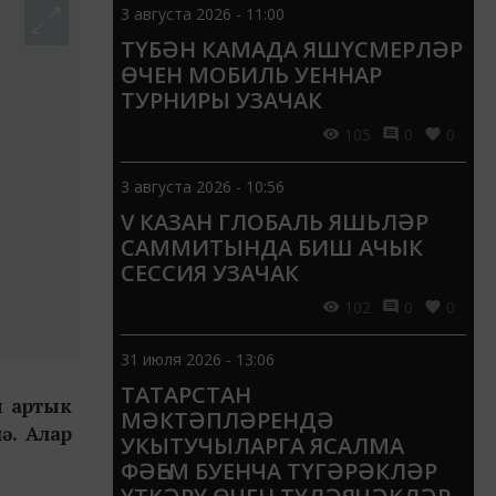
3 августа 2026 - 11:00
ТҮБӘН КАМАДА ЯШҮСМЕРЛӘР
ӨЧЕН МОБИЛЬ УЕННАР
ТУРНИРЫ УЗАЧАК
105
0
0
3 августа 2026 - 10:56
V КАЗАН ГЛОБАЛЬ ЯШЬЛӘР
САММИТЫНДА БИШ АЧЫК
СЕССИЯ УЗАЧАК
102
0
0
31 июля 2026 - 13:06
ТАТАРСТАН
н артык
МӘКТӘПЛӘРЕНДӘ
ә. Алар
УКЫТУЧЫЛАРГА ЯСАЛМА
ФӘҺЕМ БУЕНЧА ТҮГӘРӘКЛӘР