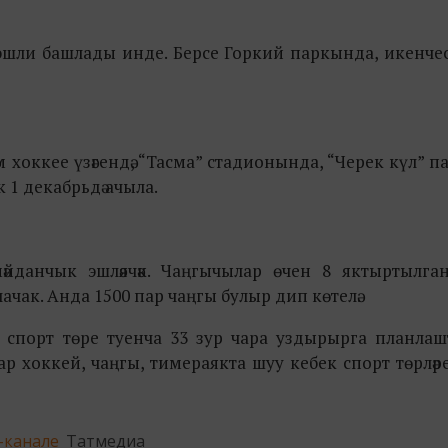
 эшли башлады инде. Берсе Горкий паркында, икенче
 хоккее үзәгендә, “Тасма” стадионында, “Черек күл” 
 1 декабрьдә ачыла.
йданчык эшләячәк. Чаңгычылар өчен 8 яктыртылган
чак. Анда 1500 пар чаңгы булыр дип көтелә.
0 спорт төре туенча 33 зур чара уздырырга планла
 хоккей, чаңгы, тимераякта шуу кебек спорт төрләр
-канале
Татмедиа