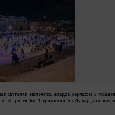
ачык шугалак эшләяәчк. Аларда барлыгы 3 меңнә
ен 8 трасса һәм 3 трамплин да булыр дип көтел