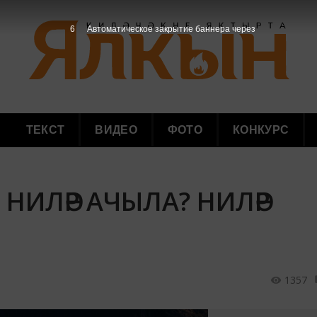
4
Автоматическое закрытие баннера через
ТЕКСТ
ВИДЕО
ФОТО
КОНКУРС
 НИЛӘР АЧЫЛА? НИЛӘР
1357