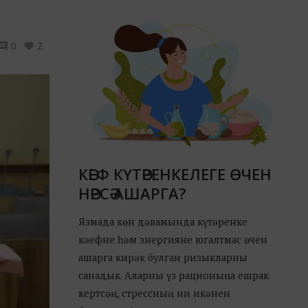
0
2
КӘЕФ КҮТӘРЕНКЕЛЕГЕ ӨЧЕН
НӘРСӘ АШАРГА?
Язмада көн дәвамында күтәренке
кәефне һәм энергияне югалтмас өчен
ашарга кирәк булган ризыкларны
санадык. Аларны үз рационыңа ешрак
кертсәң, стрессның ни икәнен