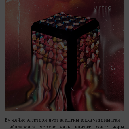
Бу җәйне электрон дуэт вакытны юкка уздрымаган –
әбиләренең чормасыннан винтаж совет чоры