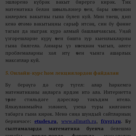
эшләренә күбрәк вакыт бирергә кирәк. Тик
математика белән шөгыльләнер өчен, бары көчеңнән
килерлек вакытны гына бүлеп куй. Мин тиеш, дип
кенә өстәмә вакытыңны сарыф итсәң, син бу фәнне
тагын да ныграк күрә алмый башлаячаксың. Уңай
үзгәрешләрне күрү өчен башта зур кыенлыкларны
гына билгелә. Аннары үз көчеңнән чыгып, әлеге
проблемаларны хәл итү өчен чынга ашарлык
максатлар куй.
5.
Онлайн-курс һәм лекцияләрдән файдалан
Бу берәүгә дә сер түгел: алар һәркемгә
математиканы аңларга ярдәм итә ала. Интернетта
төрле стильдәге дәресләр тәкъдим ителә.
Ялкауланмыйча эзләнеп, үзеңә туры килгәнен
табарга гына кирәк. Менә сиңа шундый сайтларның
берничәсе
:
etudes.ru
,
www.allmath.ru
,
f(xyz).ru
. Бу
сылтамаларда математика буенча
белешмә
китабы
, төрле-төрле формула,
мәсьәләләр