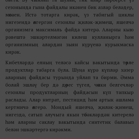
сезонында гына файдалы икәнен бик азлар беләдер,
мөгаен. Истә тотарга кирәк, үз табигый циклы
нигезендә өлгергән сезонлы җиләк-җимеш, яшелчә
организмга максималь файда китерә. Аларны кыю
рәвештә эшкәртелмәгән килеш кулланырга һәм
организмның алардан зыян күрүенә курыкмаска
кирәк.
Кибетләрдә елның теләсә кайсы вакытында төрле
продуктлар табарга була. Шуңа күрә күпләр хәзер
аларның файдасы турында уйлап та бирми. Әмма
болай эшләү бер дә дөрес түгел, чөнки белгечләр
сезонлы продуктларның файдасын күп тапкыр
раслады. Алар нитрат, пестицид һәм артык ашлама
кертмичә өлгерә. Мондый яшелчә, җиләк-җимеш,
нигездә, сатып алучыга якын төбәкләрдән китерелә
һәм аларны саклау вакытында синтетик балавыз
белән эшкәртергә кирәкми.