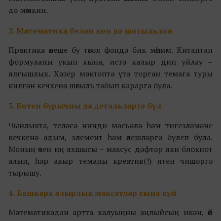
дә мөмкин.
2. Математика белән көн дә шөгыльлән
Практика өлеше бу төгәл фәндә бик мөһим. Китаптан
формуланы укып кына, истә калыр дип уйлау –
ялгышлык. Хәзер мәктәптә үтә торган темага туры
килгән кечкенә шөгыль табып карарга була.
3. Бөтен бурычны да детальләргә бүл
Чынлыкта, теләсә нинди
мәсьәлә
һәм
тигезләмәне
кечкенә адым, элемент һәм өлешләргә бүлеп була.
Моның өчен иң яхшысы – махсус дәфтәр яки блокнот
алып, һәр авыр теманы креатив(!) итеп чишәргә
тырышу.
4.
Башкара алырлык максатлар гына куй
Математикадан артта калуыңны аңлыйсың икән, өй