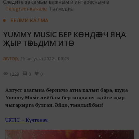
Следите за самым важным и интересным в
Telegram-канале
Татмедиа
БЕЛМИ КАЛМА
YUMMY MUSIC БЕР КӨНДӘ ӨЧ ЯҢА
ҖЫР ТӘКЪДИМ ИТӘ!
автор,
15 августа 2022 - 09:43
1229
0
0
Август азагына берничә атна калып бара, шуңа
Yummy Music лейблы бер көндә өч җәйге җыр
чыгарырга булган. Әйдә, тыңлыйбыз!
URTIC — Күчтәнәч