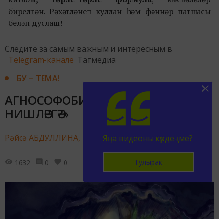
бирелгән.
Рәхәтләнеп куллан һәм фәннәр патшасы
белән дуслаш!
Следите за самым важным и интересным в
Telegram-канале
Татмедиа
БУ – ТЕМА!
АГНОСОФОБИЯ яки «ӘНИ, МИҢА
НИШЛӘРГӘ?»
Рәйсә АБДУЛЛИНА,
Яңа видеоны күрдеңме?
13 августа 2022 - 13:27
Тулырак
1632
0
0