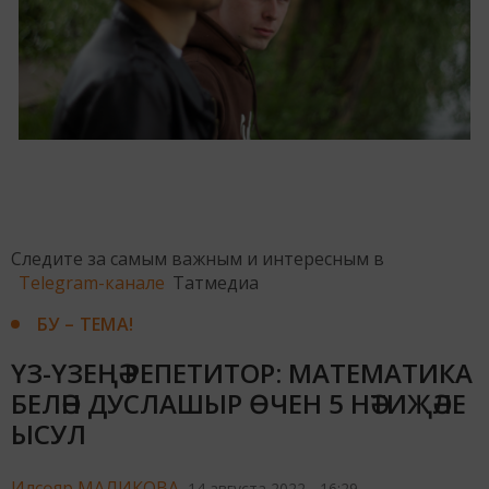
Следите за самым важным и интересным в
Telegram-канале
Татмедиа
БУ – ТЕМА!
ҮЗ-ҮЗЕҢӘ РЕПЕТИТОР: МАТЕМАТИКА
БЕЛӘН ДУСЛАШЫР ӨЧЕН 5 НӘТИҖӘЛЕ
ЫСУЛ
Илсөяр МАЛИКОВА,
14 августа 2022 - 16:29