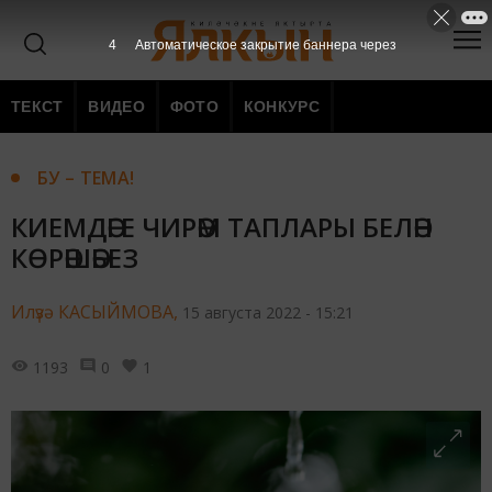
1
Автоматическое закрытие баннера через
ТЕКСТ
ВИДЕО
ФОТО
КОНКУРС
БУ – ТЕМА!
КИЕМДӘГЕ ЧИРӘМ ТАПЛАРЫ БЕЛӘН
КӨРӘШӘБЕЗ
Илүзә КАСЫЙМОВА,
15 августа 2022 - 15:21
1193
0
1