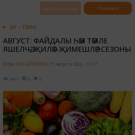
Авторизоваться
Отправить
БУ – ТЕМА!
АВГУСТ: ФАЙДАЛЫ ҺӘМ ТӘМЛЕ
ЯШЕЛЧӘ, ҖИЛӘК-ҖИМЕШЛӘР СЕЗОНЫ
Илүзә КАСЫЙМОВА,
15 августа 2022 - 15:17
1411
0
0