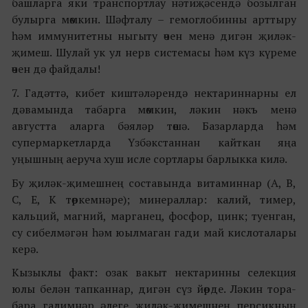
башларга яки транспортлау нәтиҗәсендә бозылган
булырга мөмкин. Шәфталу – гемоглобинны арттыру
һәм иммунитетны ныгыту өчен менә дигән җиләк-
җимеш. Шулай ук ул нерв системасы һәм күз күреме
өчен дә файдалы!
7. Гадәттә, кибет киштәләрендә нектариннарны ел
дәвамында табарга мөмкин, ләкин нәкъ менә
августта аларга бәяләр төшә. Базарларда һәм
супермаркетларда Үзбәкстаннан кайткан яңа
уңышның аеруча хуш исле сортлары барлыкка килә.
Бу җиләк-җимешнең составында витаминнар (A, B,
C, E, K төркемнәре); минераллар: калий, тимер,
кальций, магний, марганец, фосфор, цинк; туенган,
су сибелмәгән һәм юылмаган гади май кислоталары
керә.
Кызыклы факт: озак вакыт нектаринны селекция
юлы белән тапканнар, дигән сүз йөрде. Ләкин тора-
бара галимнәр әлеге җиләк-җимешнең персикның