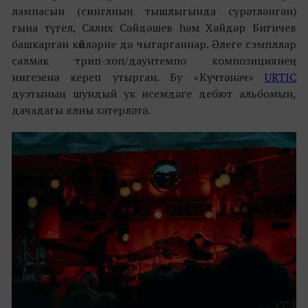
лампасын (синглның тышлыгында сурәтләнгән)
гына түгел, Салих Сәйдәшев һәм Хәйдәр Бигичев
башкарган көйләрне дә чыгарганнар. Әлеге сэмпллар
салмак трип-хоп/даунтемпо композициянең
нигезенә кереп утырган. Бу «Күчтәнәч»
URTIC
дуэтының шундый ук исемдәге дебют альбомын,
дачадагы ялны хәтерләтә.