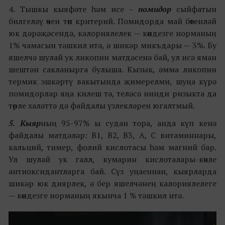
4. Тышкы кыяфәте һәм исе –
помидор
сыйфатын
билгеләү өчен төп критерий. Помидорда май бөтенләй
юк дәрәҗәсендә, калориялелек — көндезге норманың
1% чамасын тәшкил итә, ә шикәр микъдары — 3%. Бу
яшелчә шулай ук ликопин матдәсенә бай, ул исә яман
шештән сакланырга булыша. Кызык, әмма ликопин
термик эшкәртү вакытында җимерелми, шуңа күрә
помидорлар яңа килеш тә, теләсә нинди ризыкта да
төрле халәттә дә файдалы үзлекләрен югалтмый.
5. Кыяр
ның 95-97% ы судан тора, анда күп кенә
файдалы матдәләр: В1, В2, В3, А, С витаминнары,
кальций, тимер, фолий кислотасы һәм магний бар.
Ул шулай ук галл, кумарин кислоталары-көчле
антиоксидантларга бай. Сүз уңаеннан, кыярларда
шикәр юк диярлек, ә бер яшелчәнең калориялелеге
— көндезге норманың якынча 1 % тәшкил итә.