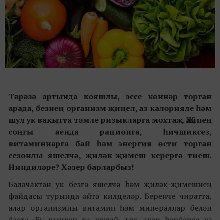
Тәрәзә артында кояшлы, эссе көннәр торган
арада, безнең организм җиңел, аз калорияле һәм
шул ук вакытта тәмле ризыкларга мохтаҗ. Җәйнең
соңгы аенда рационга, һичшиксез,
витаминнарга бай һәм энергия өсти торган
сезонлы яшелчә, җиләк-җимеш керергә тиеш.
Ниндиләре? Хәзер барларбыз!
Балачактан ук безгә яшелчә һәм җиләк-җимешнең
файдасы турында әйтә килделәр. Беренче чиратта,
алар организмны витамин һәм минераллар белән
баета. Бу чынлап та шулай, тик алар һәрберсе үз