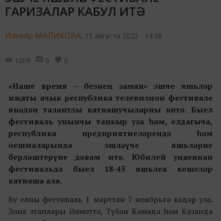
ГАРИЗАЛАР КАБУЛ ИТӘ
Илсөяр МАЛИКОВА,
15 августа 2022 - 14:38
1209
0
0
«
Наше время – безнең заман
»
эшче яш
ь
ләр
иҗаты ачык республика телевизион фестивале
янәдән талантлы катнашучыларны көтә. Быел
фестиваль унынчы тапкыр уза һәм, елдагыча,
республика предприятиеләрендә һәм
оешмаларында эшләүче яшьләрне
берләштерүне дәвам итә. Юбилей уңаеннан
фестивальдә быел 18-45 яшьлек кешеләр
катнаша ала.
Бу елны фестиваль 1 марттан 7 ноябрьгә кадәр уза.
Зона этаплары Әлмәттә, Түбән Камада һәм Казанда