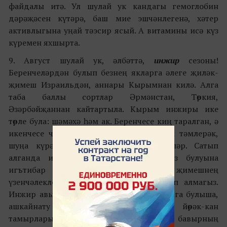
файдалы итә. Ул шулай ук кандагы гемоглобин
дәрәҗәсен күтәрә, баш мие эшчәнлегенә, хәтер
активлыгына уңай тәэсир ясый. А витамины исә күз
күремен яхшырта.
9. Август шулай ук, әлбәттә,
инжир
сезоны!
Беренчеләрдән булып безнең якларга әлеге җиләк-
җимеш Израильдән, аннары Кырымнан килә. Алга
таба баллы сортлар Әрмәнстан, Төркия,
Әзәрбәйҗаннан кайтартыла. Кырым инжиры ике
төрле була: шәмәхә һәм ак. Беренчесе киң таралган, ә
икенчесе чынлыкта күпкә татлырак һәм тәмлерәк,
шуңа күрә аны сайларга киңәш итәләр. Сатып
алганда инжирның коры һәм ярасыз булуына
игътибар итегез. Җәрәһәтләнгән җимешнең
үзенчәлекле тозлырак исе була – сатып алмагыз.
Инжир авырулардан соң тиз аякка басарга булыша,
ашкайнату процессын яхшырта, йөрәк-кан
тамырлары системасының эшен көйли, бавырның