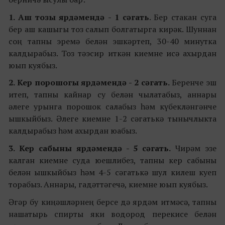
1. Аш тозы ярдәмендә
- 1 сәгать
. Бер стакан суга
бер аш кашыгы тоз салып болгатырга кирәк. Шуннан
соң тапны эремә белән эшкәртеп, 30-40 минутка
калдырабыз. Тоз тәэсир иткән киемне исә ахырдан
юып куябыз.
2. Кер порошогы ярдәмендә - 2 сәгать.
Беренче эш
итеп, тапны кайнар су белән чылатабыз, аннары
әлеге урынга порошок салабыз һәм күбекләнгәнче
ышкыйбыз. Әлеге киемне 1-2 сәгатькә тынычлыкта
калдырабыз һәм ахырдан юабыз.
3. Кер сабыны ярдәмендә - 5 сәгать.
Чирәм эзе
калган киемне суда юешлибез, тапны кер сабыны
белән ышкыйбыз һәм 4-5 сәгатькә шул килеш куеп
торабыз. Аннары, гадәттәгечә, киемне юып куябыз.
Әгәр бу киңәшләрнең берсе дә ярдәм итмәсә, тапны
нашатырь спирты яки водород перекисе белән