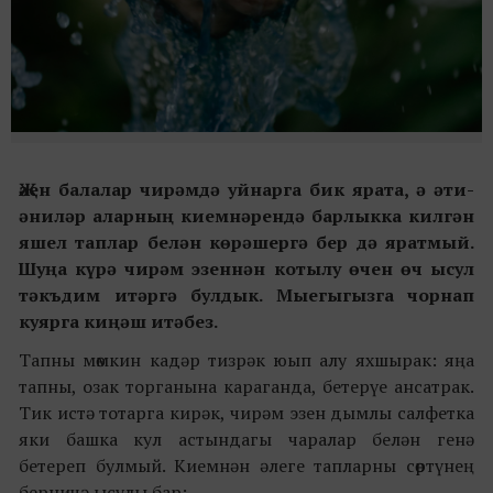
Җәен балалар чирәмдә уйнарга бик ярата, ә әти-
әниләр аларның киемнәрендә барлыкка килгән
яшел таплар белән көрәшергә бер дә яратмый.
Шуңа күрә чирәм эзеннән
котылу өчен өч ысул
тәкъдим итәргә булдык. Мыегыгызга чорнап
куярга киңәш итәбез.
Тапны мөмкин кадәр тизрәк юып алу яхшырак: яңа
тапны, озак торганына караганда, бетерүе ансатрак.
Тик истә тотарга кирәк, чирәм эзен дымлы салфетка
яки башка кул астындагы чаралар белән генә
бетереп булмый. Киемнән әлеге тапларны сөртүнең
берничә ысулы бар: