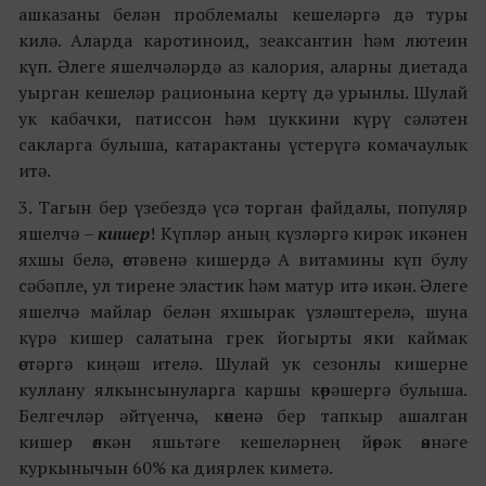
ашказаны белән проблемалы кешеләргә дә туры
килә. Аларда каротиноид, зеаксантин һәм лютеин
күп. Әлеге яшелчәләрдә аз калория, аларны диетада
уырган кешеләр рационына кертү дә урынлы. Шулай
ук кабачки, патиссон һәм цуккини күрү сәләтен
сакларга булыша, катарактаны үстерүгә комачаулык
итә.
3. Тагын бер үзебездә үсә торган файдалы, популяр
яшелчә –
кишер
! Күпләр аның күзләргә кирәк икәнен
яхшы белә, өстәвенә кишердә А витамины күп булу
сәбәпле, ул тирене эластик һәм матур итә икән. Әлеге
яшелчә майлар белән яхшырак үзләштерелә, шуңа
күрә кишер салатына грек йогырты яки каймак
өстәргә киңәш ителә. Шулай ук сезонлы кишерне
куллану ялкынсынуларга каршы көрәшергә булыша.
Белгечләр әйтүенчә, көненә бер тапкыр ашалган
кишер өлкән яшьтәге кешеләрнең йөрәк өянәге
куркынычын 60% ка диярлек киметә.