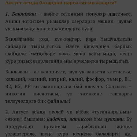
Август аенда базардан нәрсә сатып алырга?
1. Баклажан
– җәйге сезонның популяр яшелчәсе.
Аннан искиткеч ризыклар әзерләргә мөмкин, шулай
ук, кышка да консервацияләргә була.
Баклажанны юка, куе-зәңгәр, кара тышчалысын
сайларга тырышыгыз. Әлеге яшелчәнең барлык
файдалы матдәләре нәкъ менә кабыгында, шуңа
күрә ризык әзерләгәндә аны әрчемәскә тырышыгыз.
Баклажан – аз калорияле, шул ук вакытта клетчатка,
кальций, магний, натрий, калий, фосфор, тимер, В1,
В2, В5, РР витаминнарына бай яшелчә. Соңгысы –
никотин кислотасы, ул тәмәкене ташларга
теләүчеләргә бик файдалы!
2. Август аенда шулай ук кабак «туганнарының»
сезоны башлана:
кабачки, патиссон
һәм
цуккини
. Бу
продуктлар организм тарафыннан җиңел
үзләштерелә, шуңа күрә кечкенә балаларга да,