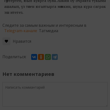
сөртертеп, юып куярга була. Ләкин бу очракта тукыма
ашалып, үз төсен югалтырга мөмкин, шуңа күрә саграк
эш итегез.
Следите за самым важным и интересным в
Telegram-канале
Татмедиа
Нравится
Поделиться:
Нет комментариев