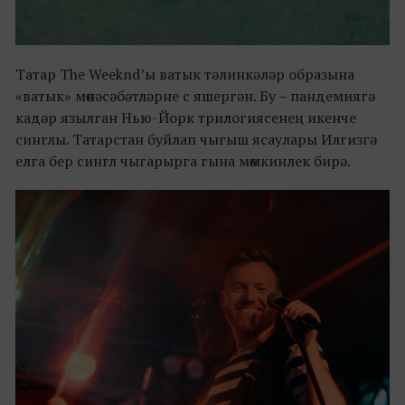
Татар The Weeknd’ы ватык тәлинкәләр образына
«ватык» мөнәсәбәтләрне с яшергән. Бу – пандемиягә
кадәр язылган Нью-Йорк трилогиясенең икенче
синглы. Татарстан буйлап чыгыш ясаулары Илгизгә
елга бер сингл чыгарырга гына мөмкинлек бирә.