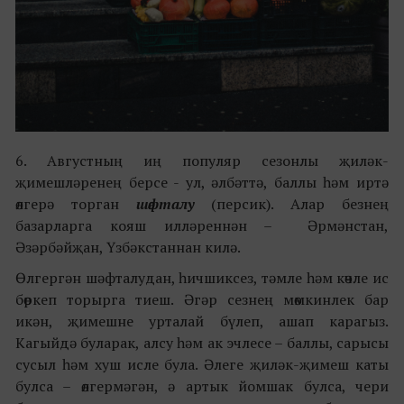
6. Августның иң популяр сезонлы җиләк-
җимешләренең берсе - ул, әлбәттә, баллы һәм иртә
өлгерә торган
шәфталу
(персик). Алар безнең
базарларга кояш илләреннән – Әрмәнстан,
Әзәрбәйҗан, Үзбәкстаннан килә.
Өлгергән шәфталудан, һичшиксез, тәмле һәм көчле ис
бөркеп торырга тиеш. Әгәр сезнең мөмкинлек бар
икән, җимешне урталай бүлеп, ашап карагыз.
Кагыйдә буларак, алсу һәм ак эчлесе – баллы, сарысы
сусыл һәм хуш исле була. Әлеге җиләк-җимеш каты
булса – өлгермәгән, ә артык йомшак булса, чери