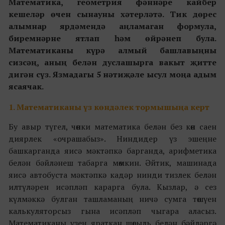
Математика, геометрия фәннәре кайбер
кешеләр өчен сынауны хәтерләтә. Тик дөрес
алымнар ярдәмендә аңламаган формула,
биремнәрне ятлап һәм өйрәнеп була.
Математиканы
күрә алмый
башлавыңны
сизсәң, аның белән дуслашырга вакыт җитте
дигән сүз. Язмадагы 5 нәтиҗәле ысул моңа адым
ясаячак.
1. Математиканы үз көндәлек тормышыңа керт
Бу авыр түгел, чөнки математика белән без көн саен
диярлек «очрашабыз». Ниндидер үз эшеңне
башкарганда яисә мәктәпкә барганда, арифметика
белән бәйләнеш табарга мөмкин. Әйтик, машинада
яисә автобуста мәктәпкә кадәр нинди тизлек белән
илтүләрен исәпләп карарга була. Кызлар, ә сез
күлмәккә булган ташламаның ничә сумга төшүен
калькуляторсыз гына исәпләп чыгара аласыз.
Математиканы үзең яраткан шөгыль белән бәйләргә