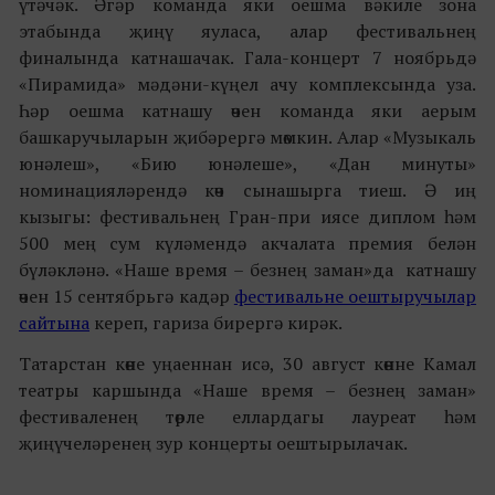
үтәчәк. Әгәр команда яки оешма вәкиле зона
этабында җиңү яуласа, алар фестивальнең
финалында катнашачак. Гала-концерт 7 ноябрьдә
«Пирамида» мәдәни-күңел ачу комплексында уза.
Һәр оешма катнашу өчен команда яки аерым
башкаручыларын җибәрергә мөмкин. Алар «Музыкаль
юнәлеш», «Бию юнәлеше», «Дан минуты»
номинацияләрендә көч сынашырга тиеш. Ә иң
кызыгы: фестивальнең Гран-при иясе диплом һәм
500 мең сум күләмендә акчалата премия белән
бүләкләнә. «Наше время – безнең заман»да
катнашу
өчен 15 сентябрьгә кадәр
фестивальне оештыручылар
сайтына
кереп, гариза бирергә кирәк.
Татарстан көне уңаеннан исә, 30 август көнне Камал
театры каршында «Наше время – безнең заман»
фестиваленең төрле еллардагы лауреат һәм
җиңүчеләренең зур концерты оештырылачак.