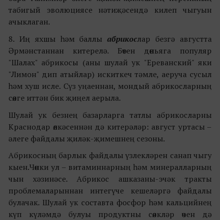
табигый эволюциясе нәтиҗәсендә килеп чыгуын
ачыклаган.
8. Иң яхшы һәм баллы
абрикос
лар безгә августта
Әрмәнстаннан китерелә. Бөтен дөньяга популяр
"Шалах" абрикосы (аны шулай ук "Ереванский" яки
"Лимон" дип атыйлар) искиткеч тәмле, аеруча сусыл
һәм хуш исле. Сүз уңаеннан, мондый абрикосларның
сөяге иттән бик җиңел аерыла.
Шулай ук безнең базарларга татлы абрикосларны
Краснодар өлкәсеннән дә китерәләр: август уртасы –
әлеге файдалы җиләк-җимешнең сезоны.
Абрикосның барлык файдалы үзлекләрен санап чыгу
кыен.Чөнки ул – витаминнарның һәм минералларның
чын хәзинәсе. Абрикос ашказаны-эчәк тракты
проблемаларыннан интегүче кешеләргә файдалы
булачак. Шулай ук составта фосфор һәм кальцийнең
күп күләмдә булуы продуктны сөякләр өчен дә