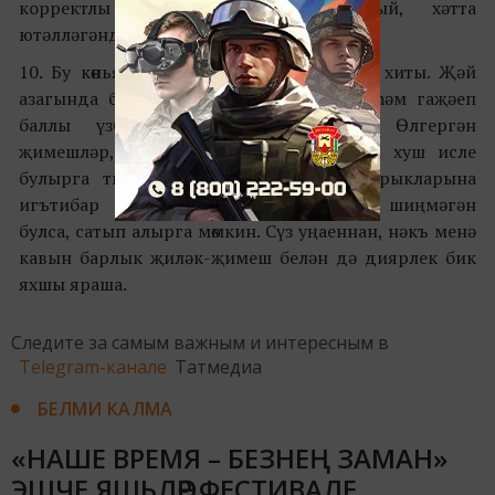
корректлы эшләвенә йогынты ясый, хәтта
ютәлләгәндә дә ярдәмгә килә...
10. Бу көньяк чибәрләре – августның төп хиты. Җәй
азагында базарга бик сусыл, хуш исле һәм гаҗәеп
баллы үзбәк
кавын
нары китерелә. Өлгергән
җимешләр, һичшиксез көчле, баллы һәм хуш исле
булырга тиеш. Шулай ук аларның койрыкларына
игътибар итәргә кирәк: коры, ләкин шиңмәгән
булса, сатып алырга мөмкин. Сүз уңаеннан, нәкъ менә
кавын барлык җиләк-җимеш белән дә диярлек бик
яхшы яраша.
Следите за самым важным и интересным в
Telegram-канале
Татмедиа
БЕЛМИ КАЛМА
«НАШЕ ВРЕМЯ – БЕЗНЕҢ ЗАМАН»
ЭШЧЕ ЯШЬЛӘР ФЕСТИВАЛЕ