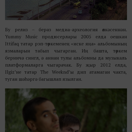
Бу релиз – бераз медиа-археология өлкәсеннән.
Yummy Music продюсерлары 2005 елда оешкан
Ittifaq татар рэп-төркеменең «иске яңа» альбомының
язмаларын табып чыгарган. Иң башта, төркем
берничә сингл, ә аннан тулы альбомны да музыкаль
платформаларга чыгарачак. Бу җыр 2012 елда,
Ilgiz’не татар The Weeknd’ы дип атамаган чакта,
туган шәһәргә багышлап язылган.