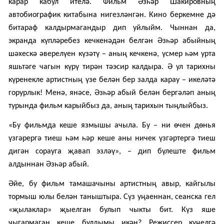
карар кабул ителә. Фильм Әзһәр Шакировның
автобиографик китабына нигезләнгән. Кино беркемне дә
битараф калдырмагандыр дип уйлыйм. Чыннан да,
экранда күпләребез кечкенәдән белгән Әзһәр абыйның
шәхескә әверелүен күзәтү – аның кечкенә, үсмер һәм урта
яшьтәге чагын күрү тирән тәэсир калдыра. Ә ул тарихны
күренекле артистның үзе белән бер залда карау – икеләтә
горурлык! Менә, янәсе, Әзһәр абый белән бергәләп аның
турында фильм карыйбыз да, аның тарихын тыңлыйбыз.
«
Бу фильмда кеше язмышы ачыла. Бу – ни өчен дөнья
үзгәрергә тиеш һәм һәр кеше аны ничек үзгәртергә тиеш
дигән сорауга җавап эзләү», – дип бүлеште фильм
алдыннан Әзһәр абый.
Әйе, бу фильм тамашачыны артистның авыр, кайгылы
тормыш юлы белән таныштыра. Сүз уңаеннан, сеанска гел
«җылаклар» җыелган булып чыкты бит. Күз яше
чыгармаган кеше булдымы икән? Режиссер күңелгә