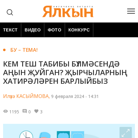
ТЕКСТ
ВИДЕО
ФОТО
КОНКУРС
БУ – ТЕМА!
КЕМ ТЕШ ТАБИБЫ БҮЛМӘСЕНДӘ
АҢЫН ҖУЙГАН? ҖЫРЧЫЛАРНЫҢ
ХАТИРӘЛӘРЕН БАРЛЫЙБЫЗ
Илүзә КАСЫЙМОВА,
9 февраля 2024 - 14:31
1195
0
3