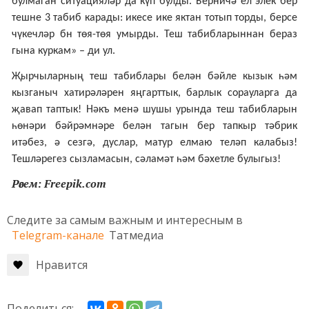
булмаган ситуацияләр да күп булды. Берничә ел элек бер
тешне 3 табиб карады: икесе ике яктан тотып торды, берсе
чүкечләр бн төя-төя умырды. Теш табибларыннан бераз
гына куркам» – ди ул.
Җырчыларның теш табиблары белән бәйле кызык һәм
кызганыч хатирәләрен яңгарттык, барлык сорауларга да
җавап таптык! Нәкъ менә шушы урында теш табибларын
һөнәри бәйрәмнәре белән тагын бер тапкыр тәбрик
итәбез, ә сезгә, дуслар, матур елмаю теләп калабыз!
Тешләрегез сызламасын, сәламәт һәм бәхетле булыгыз!
Рәсем: Freepik.com
Следите за самым важным и интересным в
Telegram-канале
Татмедиа
Нравится
Поделиться: