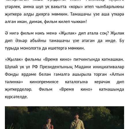
үтәрлек, әмма шул ук вакытта «коры» итеп чынбарлыкны
җиткерә алды дияргә мөмкин. Тамашачы үзе аша үткәрә
алган икән, димәк, фильм килеп чыккан!
Ә нигә
фильм нәкъ менә
«
Җылак
»
дип атала соң? Җылак
дип Әзһәр абыйны тамашачы үзе атаган да инде. Бу
турыда монологта да ишетергә мөмкин.
«
Җылак
»
фил
ьмы
«
Время кино
»
питчингында катнашкан.
Шулай ук ул РФ Президентының Мәдәни инициативалар
Фонды ярдәме белән гамәлгә ашырыла торган
«
Алтын
тәлинкә
»
кинопремиясе каталогына керәчәк
дип
җиткерделәр
.
Фил
ьм
«
Время кино
»
катнашында
күрсәтелде
.