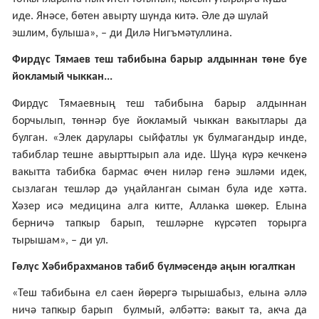
иде. Янәсе, бөтен авырту шунда китә. Әле дә шулай
эшлим, булыша», – ди Дилә Нигъмәтуллина.
Фирдүс Тямаев теш табибына барыр алдыннан төне буе
йокламый чыккан...
Фирдүс Тямаевның теш табибына барыр алдыннан
борчылып, төннәр буе йокламый чыккан вакытлары да
булган. «Элек дарулары сыйфатлы ук булмагандыр инде,
табиблар тешне авырттырып ала иде. Шуңа күрә кечкенә
вакытта табибка бармас өчен ниләр генә эшләми идек,
сызлаган тешләр дә уңайланган сыман була иде хәтта.
Хәзер исә медицина алга китте, Аллаһка шөкер. Елына
берничә тапкыр барып, тешләрне күрсәтеп торырга
тырышам», – ди ул.
Гөлүс Хәбибрахманов табиб бүлмәсендә аңын югалткан
«Теш табибына ел саен йөрергә тырышабыз, елына әллә
ничә тапкыр барып булмый, әлбәттә: вакыт та, акча да