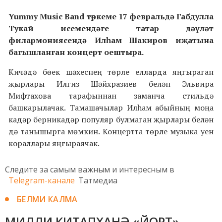
Yummy Music Band төркеме 17 февральдә Габдулла
Тукай исемендәге татар дәүләт
филармониясендә Илһам Шакиров иҗатына
багышланган концерт оештыра.
Кичәдә бөек шәхеснең төрле елларда яңгыраган
җырлары Илгиз Шәйхразиев белән Эльвира
Мифтахова тарафыннан заманча стильдә
башкарылачак. Тамашачылар Илһам абыйның моңа
кадәр берникадәр популяр булмаган җырлары белән
дә танышырга мөмкин. Концертта төрле музыка уен
кораллары яңгыраячак.
Следите за самым важным и интересным в
Telegram-канале
Татмедиа
БЕЛМИ КАЛМА
МИЛЛИ КИТАПХАНӘ «ЙОРТ»