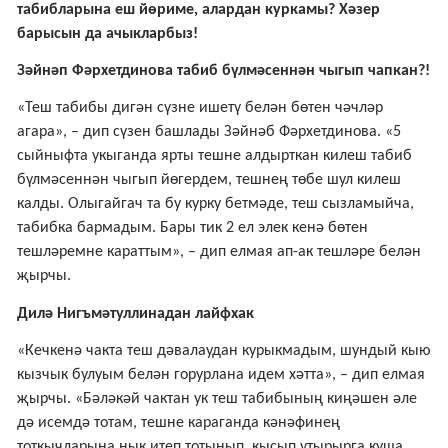
табибларына еш йөриме, алардан куркамы? Хәзер
барысын да ачыкларбыз!
Зәйнәп Фәрхетдинова табиб бүлмәсеннән чыгып чапкан?!
«Теш табибы дигән сүзне ишетү белән бөтен чәчләр
агара», – дип сүзен башлады Зәйнәб Фәрхетдинова. «5
сыйныфта укыганда ярты тешне алдырткан килеш табиб
бүлмәсеннән чыгып йөгердем, тешнең төбе шул килеш
калды. Олыгайгач та бу курку бетмәде, теш сызламыйча,
табибка бармадым. Бары тик 2 ел элек кенә бөтен
тешләремне караттым», – дип елмая ап-ак тешләре белән
җырчы.
Дилә Нигъмәтуллинадан лайфхак
«Кечкенә чакта теш дәвалаудан курыкмадым, шундый кыю
кызчык булуым белән горурлана идем хәтта», – дип елмая
җырчы. «Бәләкәй чактан ук теш табибының киңәшен әле
дә исемдә тотам, тешне караганда кәнәфинең
тоткычларына нык итеп тотынып, кысып утырырга куша