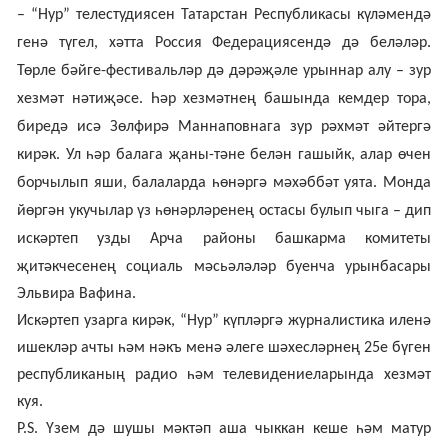
– “Нур” телестудиясен Татарстан Республикасы күләмендә
генә түгел, хәтта Россия Федерациясендә дә беләләр.
Төрле бәйге-фестивальләр дә дәрәҗәле урыннар алу – зур
хезмәт нәтиҗәсе. Һәр хезмәтнең башында кемдер тора
,
биредә исә
Зөлфирә Маннаповнага
зур рәхмәт әйтергә
кирәк
. Ул һәр балага җаны-тәне белән гашыйк, алар өчен
борчылып яши, балаларда һөнәргә мәхәббәт уята. Монда
йөргән укучылар үз һөнәрләренең остасы булып чыга – дип
искәртеп узды
Арча районы башкарма комитеты
җитәкчесенең социаль мәсьәләл
ә
р буенча урынбасары
Эльвира Вафина
.
Искәртеп узарга кирәк, “
Нур
” күпләргә журналистика иленә
ишекләр ачты һәм нәкъ менә әлеге шәхесләрнең
25
е бүген
республик
аның
радио һәм телевидениелар
ында
хезмәт
куя.
P.S.
Үзем дә шушы мәктәп аша чыккан кеше һәм матур