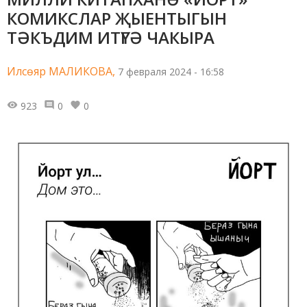
КОМИКСЛАР ҖЫЕНТЫГЫН
ТӘКЪДИМ ИТҮГӘ ЧАКЫРА
Илсөяр МАЛИКОВА,
7 февраля 2024 - 16:58
923
0
0