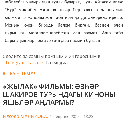
юбилейга чакырылган кунак буларак, шуны әйтәсем килә:
“Нур” мәктәбен узган кешеләр бер вакытта да югалып
калмый, ә үз юлларын таба һәм үз дигәннәренә ирешә.
Моның өчен биредә белем биргән, безнең өчен
тырышкан мөгаллимнәребезгә мең рәхмәт! Алга таба
бары уңышлар һәм зур җиңүләр насыйп булсын!
Следите за самым важным и интересным в
Telegram-канале
Татмедиа
БУ – ТЕМА!
«ҖЫЛАК» ФИЛЬМЫ: ӘЗҺӘР
ШАКИРОВ ТУРЫНДАГЫ КИНОНЫ
ЯШЬЛӘР АҢЛАРМЫ?
Илсөяр МАЛИКОВА,
4 февраля 2024 - 13:23