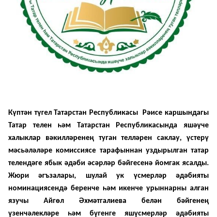
Күптән түгел Татарстан Республикасы Рәисе каршындагы
Татар телен һәм Татарстан Республикасында яшәүче
халыклар вәкилләренең туган телләрен саклау, үстерү
мәсьәләләре комиссиясе тарафыннан уздырылган татар
телендәге ябык әдәби әсәрләр бәйгесенә йомгак ясалды.
Жюри әгъзалары, шулай ук үсмерләр әдәбияты
номинациясендә беренче һәм икенче урыннарны алган
язучы Айгөл Әхмәтгалиева белән бәйгенең
үзенчәлекләре һәм бүгенге яшүсмерләр әдәбияты