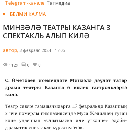
Telegram-канале
Татмедиа
БЕЛМИ КАЛМА
МИНЗӘЛӘ ТЕАТРЫ КАЗАНГА 3
СПЕКТАКЛЬ АЛЫП КИЛӘ
автор,
3 февраля 2024 - 17:05
1129
0
0
С. Өметбаев исемендәге Минзәлә дәүләт татар
драма театры Казанга өч көнлек гастрольләргә
килә.
Театр сөюче тамашачыларга 15 февральдә Казанның
2 нче номерлы гимназиясендә Муса Җәлилнең туган
көне уңаеннан «Онытмаска иде үткәнне» әдәби-
драматик спектакле күрсәтеләчәк.