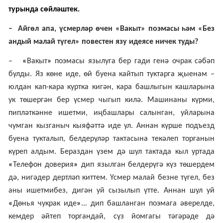
турында сөйләштек.
– Айгөл апа, үсмерләр өчен «Вакыт» поэмасы һәм «Без
андый малай түгел» повестен язу идеясе ничек туды?
–
«
Вакыт
»
поэмасы язылуга бер гади генә очрак сәбәп
булды. Яз көне иде, өй буена кайтып туктарга җыенам –
юлдан кап-кара куртка кигән, кара башлыгын кашларына
ук төшергән бер үсмер чыгып килә. Машинаны күрми,
пипләткәнне ишетми, иңбашлары салынган, уйларына
чумган кызганыч кыяфәттә иде ул. Аннан күрше подъезд
буена тукталып, белдерүләр тактасына текәлеп торганын
күреп алдым. Бераздан үзем дә шул тактада кыл уртада
«
Телефон доверия
»
дип язылган белдерүгә күз төшердем
дә, нигәдер дертләп киттем. Үсмер малай безне түгел, без
аны ишетмибез, дигән уй сызылып үтте. Аннан шул уй
«
Дөнья чукрак иде
»
... дип башланган поэмага әверелде,
кемдер әйтеп торгандай, сүз йомгагы тәгәрәде дә