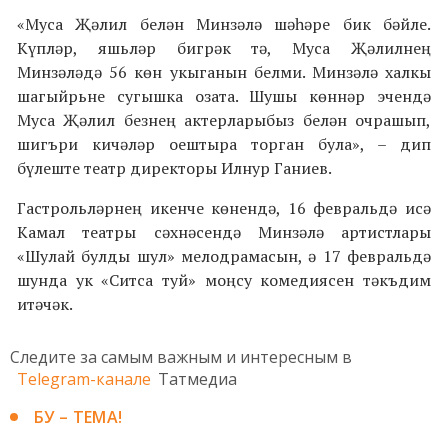
«Муса Җәлил белән Минзәлә шәһәре бик бәйле.
Күпләр, яшьләр бигрәк тә, Муса Җәлилнең
Минзәләдә 56 көн укыганын белми. Минзәлә халкы
шагыйрьне сугышка озата. Шушы көннәр эчендә
Муса Җәлил безнең актерларыбыз белән очрашып,
шигъри кичәләр оештыра торган була», – дип
бүлеште театр директоры Илнур Ганиев.
Гастрольләрнең икенче көнендә, 16 февральдә исә
Камал театры сәхнәсендә Минзәлә артистлары
«Шулай булды шул» мелодрамасын, ә 17 февральдә
шунда ук «Ситса туй» моңсу комедиясен тәкъдим
итәчәк.
Следите за самым важным и интересным в
Telegram-канале
Татмедиа
БУ – ТЕМА!