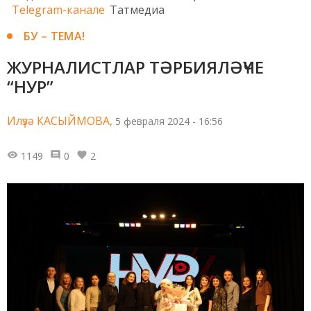
Telegram-канале
Татмедиа
БУ – ТЕМА!
ЖУРНАЛИСТЛАР ТӘРБИЯЛӘҮЧЕ
“НУР”
Илүзә КАСЫЙМОВА,
5 февраля 2024 - 16:56
1149
0
2