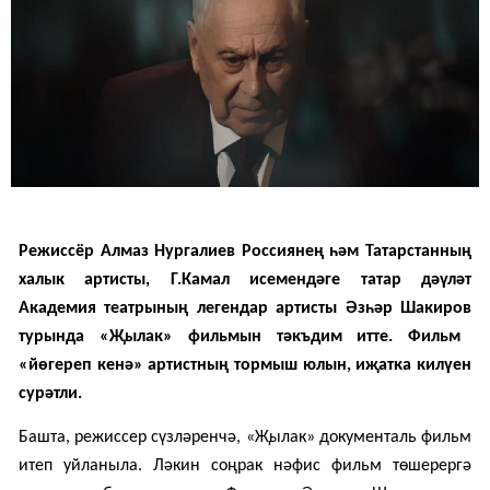
Режиссёр Алмаз Нургалиев
Россиянең һәм Татарстанның
халык артисты, Г.Камал исемендәге татар дәүләт
Академия театрының легендар артисты
Әзһәр Шакиров
турында «Җылак» фильмын тәкъдим итте. Фильм
«йөгереп кенә» артистның тормыш юлын, иҗатка килүен
сурәтли.
Башта, режиссер сүзләренчә, «Җылак» документаль фильм
итеп уйланыла.
Ләкин соңрак нәфис фильм төшерергә