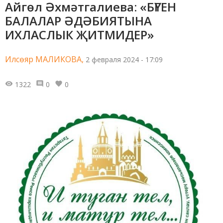
Айгөл Әхмәтгалиева: «БҮГЕН
БАЛАЛАР ӘДӘБИЯТЫНА
ИХЛАСЛЫК ҖИТМИДЕР»
Илсөяр МАЛИКОВА,
2 февраля 2024 - 17:09
1322
0
0