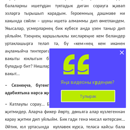
балаларны ишетүдән туктадык дигән сорауга җавап
эзләргә тырышып карадым. Героемның дәшмәве ни
хакында сөйли – шуны ишетә алмаммы дип өметләндем.
Укысалар, үсмерләрнең бик күбесе анда үзен таныр дип
уйлыйм. Үзеңнең каршылыклы хисләреңне кем беләндер
уртаклашырга теләп тә, бу «кем»нең кем икәнен
аңламыйча тинтерәгән, аңлагач исә аның сине тыңларга
вакыты юклыгын белеп, канат салынган чаклар еш
буладыр бит? Нишләргә соң? Шушы сорауга җавап эзләргә
вакыт...
Яңа видеоны күрдеңме?
– Сезнеңчә, бүгенге көндә балалар һәм үсмерләр
әдәбиятына нәрсә җитми?
Тулырак
–
Катлаулы сорау... Бүген балалар әдәбиятына ихласлык
җитмидер. Аларча фикер йөртү, дөньяга алар күзлегеннән
карау җитми дип уйлыйм. Бик гади генә мисал китерсәм...
Әйтик, юл уртасында күлләвек күрсә, теләсә кайсы бала