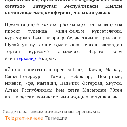
сәгатьтә Татарстан Республикасы Милли
китапханәсенең конференц-залында узачак.
Презентациядә комикс рәссамнары катнашындагы
проект турында мини-фильм күрсәтеләчәк,
кураторлар һәм авторлар белән таныштырылачак.
Шулай ук бу көнне җыентыкка кергән эшләрдән
торган күргәзмә ачылачак. Чарага керү
өчен
теркәлергә
кирәк.
«Йорт» проектының оpen-callында Казан, Мәскәү,
Санкт-Петербург, Төмән, Чебоксар, Полярный,
Ижевск, Уфа, Мытищи, Нальчик, Әстерхан, Якутск,
Алтай Республикасы һәм хәтта Мисырдан 70тән
артык рәссам-комиксистның иҗади эше тупланган.
Следите за самым важным и интересным в
Telegram-канале
Татмедиа