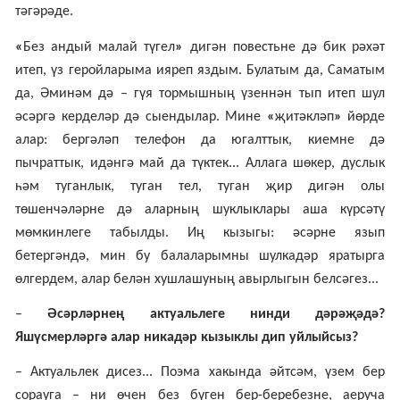
тәгәрәде.
«
Без андый малай түгел
»
дигән повестьне дә бик рәхәт
итеп, үз геройларыма ияреп яздым. Булатым да, Саматым
да, Әминәм дә – гүя тормышның үзеннән тып итеп шул
әсәргә керделәр дә сыендылар. Мине
«
җитәкләп
»
йөрде
алар: бергәләп телефон да югалттык, киемне дә
пычраттык, идәнгә май да түктек... Аллага шөкер, дуслык
һәм туганлык, туган тел, туган җир дигән олы
төшенчәләрне дә аларның шуклыклары аша күрсәтү
мөмкинлеге табылды. Иң кызыгы: әсәрне язып
бетергәндә, мин бу балаларымны шулкадәр яратырга
өлгердем, алар белән хушлашуның авырлыгын белсәгез...
–
Әсәрләрнең актуальлеге нинди дәрәҗәдә?
Яшүсмерләргә алар никадәр кызыклы дип уйлыйсыз?
– Актуальлек дисез... Поэма хакында әйтсәм, үзем бер
сорауга – ни өчен без бүген бер-беребезне, аеруча