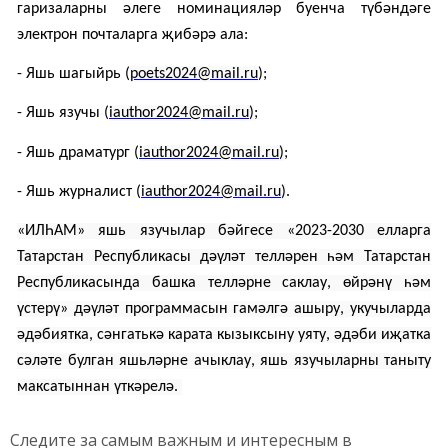
гаризаларны әлеге номинацияләр буенча түбәндәге
электрон почталарга җибәрә ала:
- Яшь шагыйрь (
poets2024@mail.ru
);
- Яшь язучы (
iauthor2024@mail.ru
)
;
- Яшь драматург (
iauthor2024@mail.ru
)
;
- Яшь журналист (
iauthor2024@mail.ru
)
.
«ИЛҺАМ» яшь язучылар бәйгесе «2023-2030 елларга
Татарстан Республикасы дәүләт телләрен һәм Татарстан
Республикасында башка телләрне саклау, өйрәнү һәм
үстерү» дәүләт программасын гамәлгә ашыру, укучыларда
әдәбиятка, сәнгатькә карата кызыксыну уяту, әдәби иҗатка
сәләте булган яшьләрне ачыклау, яшь язучыларны таныту
максатыннан үткәрелә.
Следите за самым важным и интересным в