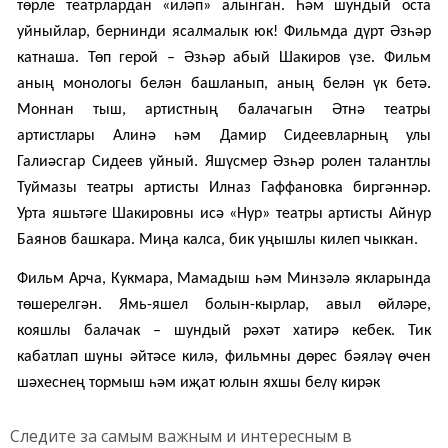
төрле театрлардан «иләп» алынган. Һәм шундый оста
уйныйлар, бернинди ясалмалык юк! Фильмда дүрт Әзһәр
катнаша. Төп герой – Әзһәр абый Шакиров үзе. Фильм
аның монологы белән башланып, аның белән үк бетә.
Моннан тыш, артистның балачагын
Әтнә театры
артистлары Алинә һәм Дамир Сидеевларның улы
Галиәсгар Сидеев уйный. Яшүсмер Әзһәр ролен талантлы
Туймазы театры артисты Илназ Гаффановка биргәннәр.
Урта яшьтәге Шакировны исә «Нур» театры артисты Айнур
Баянов башкара. Миңа калса, бик уңышлы килеп чыккан.
Фильм Арча, Кукмара, Мамадыш һәм Минзәлә якларында
төшерелгән. Ямь-яшел болын-кырлар, авыл өйләре,
кояшлы балачак – шундый рәхәт хатирә кебек. Тик
кабатлап шуны әйтәсе килә, фильмны дөрес бәяләү өчен
шәхеснең тормыш һәм иҗат юлын яхшы белү кирәк
Следите за самым важным и интересным в