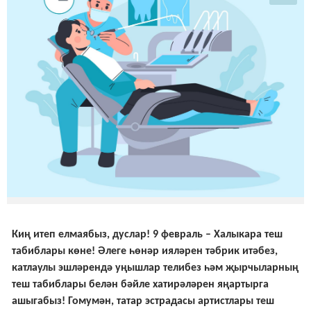
Киң итеп елмаябыз, дуслар!
9 февраль
–
Халыкара теш
табиблары көне
! Әлеге һөнәр ияләрен тәбрик итәбез,
катлаулы эшләрендә уңышлар телибез һәм җырчыларның
теш табиблары белән бәйле хатирәләрен яңартырга
ашыгабыз! Гомумән, татар эстрадасы артистлары теш