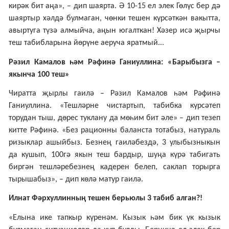
кирәк бит аңа», – дип шаярта. Ә 10-15 ел элек Гөлүс бер дә
шаяртыр хәлдә булмаган, чөнки тешен күрсәткән вакытта,
авыртуга түзә алмыйча, аңын югалткан! Хәзер исә җырчы
теш табибларына йөрүне аеруча яратмый...
Рәзил Камалов һәм Рәфинә Ганиуллина: «Барыбызга –
якынча 100 теш»
Чиратта җырлы гаилә – Рәзил Камалов һәм Рәфинә
Ганиуллина. «Тешләрне чистартып, табибка күрсәтеп
торудан тыш, дөрес туклану да мөһим бит әле» – дип тезеп
китте Рәфинә. «Без рационны баланста тотабыз, натураль
ризыклар ашыйбыз. Безнең гаиләбездә, 3 улыбызныкын
да кушып, 100гә якын теш бардыр, шуңа күрә табигать
биргән тешләребезнең кадерен белеп, саклап торырга
тырышабыз», – дип көлә матур гаилә.
Илнат Фәрхуллинның тешен берьюлы 3 табиб алган?!
«Елына ике тапкыр күренәм. Кызык һәм бик үк кызык