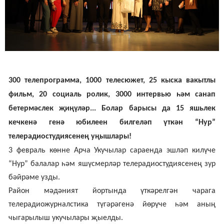
300 телепрограмма, 1000 телесюжет, 25 кыска вакытлы
фильм, 20 социаль ролик, 3000 интервью
һәм санап
бетермәслек җиңүләр... Болар барысы да 15 яшьлек
кечкенә генә юбилеен билгеләп үткән “Нур”
телерадиостудиясенең уңышлары!
3 февраль көнне Арча Укучылар сараенда эшләп килүче
“Нур” балалар һәм яшүсмерләр теле
радио
студиясенең
зур
бәйрәме узды
.
Район мәдәният йортында үткәрелгән
чарага
телерадиожурналстика түгәрәгенә йөрүче һәм аның
чыгарылыш укучылары җыел
ды.