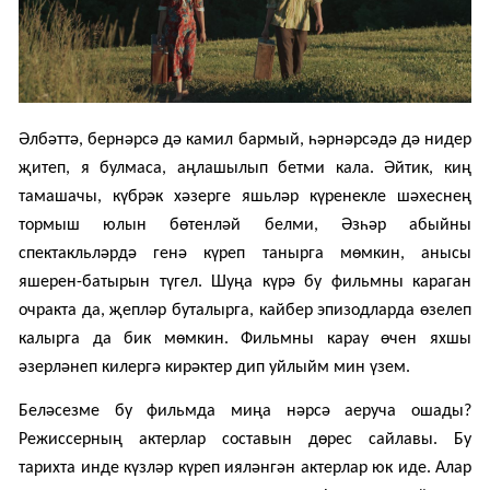
Әлбәттә, бернәрсә дә камил бармый, һәрнәрсәдә дә нидер
җитеп, я булмаса, аңлашылып бетми кала. Әйтик, киң
тамашачы, күбрәк хәзерге яшьләр күренекле шәхеснең
тормыш юлын бөтенләй белми, Әзһәр абыйны
спектакльләрдә генә күреп танырга мөмкин, анысы
яшерен-батырын түгел. Шуңа күрә бу фильмны караган
очракта да, җепләр буталырга, кайбер эпизодларда өзелеп
калырга да бик мөмкин. Фильмны карау өчен яхшы
әзерләнеп килергә кирәктер дип уйлыйм мин үзем.
Беләсезме бу фильмда миңа нәрсә аеруча ошады?
Ре
жиссер
ның актерлар составын дөрес сайлавы. Бу
тарихта инде күзләр күреп ияләнгән актерлар юк иде. Алар