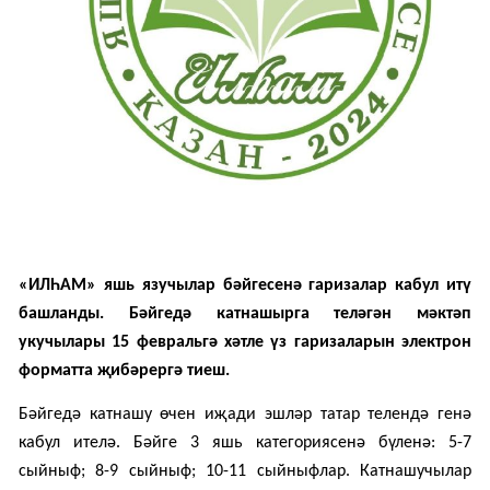
«ИЛҺАМ» яшь язучылар бәйгесенә гаризалар кабул итү
башланды
. Бәйгедә катнашырга теләгән мәктәп
укучылары
15 февраль
гә хәтле үз гаризаларын электрон
форматта җибәрергә тиеш.
Бәйгедә катнашу өчен иҗади эшләр татар телендә генә
кабул ителә. Бәйге 3 яшь категориясенә бүленә: 5-7
сыйныф; 8-9 сыйныф; 10-11 сыйныфлар. Катнашучылар