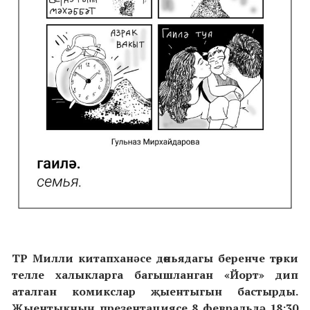
ТР Милли китапханәсе дөньядагы беренче төрки
телле халыкларга багышланган «Йорт» дип
аталган комикслар җыентыгын бастырды.
Җыентыкның презентациясе 8 февральдә 18:30