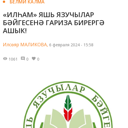
БЕЛМИ КАЛМА
«ИЛҺАМ» ЯШЬ ЯЗУЧЫЛАР
БӘЙГЕСЕНӘ ГАРИЗА БИРЕРГӘ
АШЫК!
Илсөяр МАЛИКОВА,
6 февраля 2024 - 15:58
1061
0
0