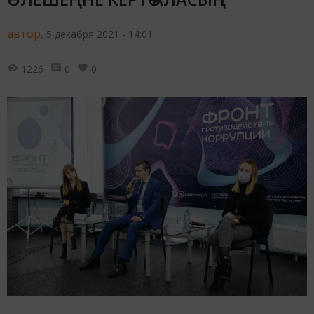
автор,
5 декабря 2021 - 14:01
1226
0
0