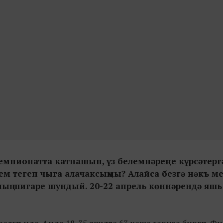
Чемпионатта катнашып, үз белемнәреңне күрсәтерг
ием тегеп чыга алачаксыңмы? Алайса безгә нәкъ м
ының шигаре шундый. 20-22 апрель көннәрендә яшь