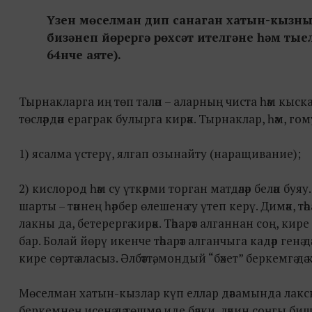
Үзен мөселман дип санаган хатын-кызны
бизәнеп йөрергә рөхсәт ителгәне һәм тыел
64нче аяте).
Тырнакларга иң төп таләп – аларның чиста һәм кыск
төсләрдән ераграк булырга кирәк. Тырнаклар, һәм, го
1) ясалма үстерү, ялгап озынайту (наращивание);
2) кислород һәм су үткәрми торган матдәләр белән буяу.
шарты – тәннең һәрбер өлешенә су үтеп керү. Димәк, т
лакны да, бетерергә кирәк. Тәһарәт алганнан соң, ки
бар. Болай йөрү икенче тәһарәт алганчыга кадәр генә 
кире сөртә аласыз. Әлбәттә, мондый “бәхет” беркемгә дә 
Мөселман хатын-кызлар күп еллар дәвамында лакс
беркемнең исенә дә төшмәс иде бәлки, ләкин соңгы би