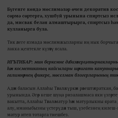
Бүгенге көндә мөслимәләр өчен декоратив кос
сөрмә сөртергә, хушбуй урынына спиртсыз ис
да, мисвак белән алмаштырырга, спиртсыз һ
кулланырга була.
Тик әлеге язмада мөслимә кызларны иң нык борчыган 
лакка җентекле күзәтү ясала.
ИГЪТИБАР: мин беркемне дә бизәнергә, тырнакларн
һәм косметиканың кайсылары шәригать кануннарын
галимнәрнең фикере, мөселман блогерларының тикш
Адәм баласын Аллаһы Тәгалә күркәм рәвештә яраткан, ба
урынында. Әгәр кеше шуңа ризалашмаса яки үзгәртерг
вакытта, Аллаһы Тәгалә матур һәм матурлыкны ярата ди
алу, иманыбызны үстерүдән тыш, үзебезнең килеш-к
матур итеп тотарга тиешбез.