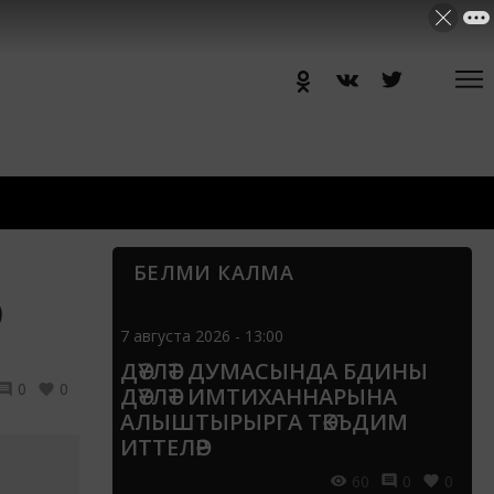
БЕЛМИ КАЛМА
Ә
7 августа 2026 - 13:00
ДӘҮЛӘТ ДУМАСЫНДА БДИНЫ
0
0
ДӘҮЛӘТ ИМТИХАННАРЫНА
АЛЫШТЫРЫРГА ТӘКЪДИМ
ИТТЕЛӘР
60
0
0