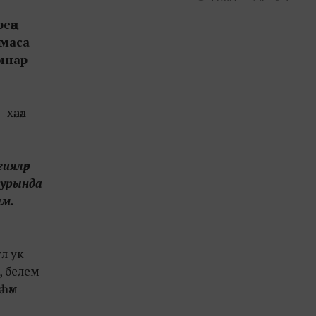
еңә
лмаса
мнар
хәләл
ияләр
турында
ам.
ул ук
, белем
һәм