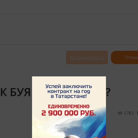
Авторизоваться
Отпра
К БУЯРГА ЯРЫЙМЫ?
2783