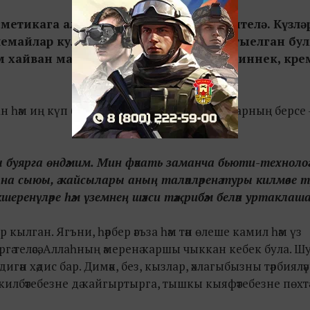
метикага альтернатива күп тәкъдим ителә. Күзләр
лемайлар кулланырга, теш пасталары тыелган бу
әм хайван майлары кушмыйча ясалган иннек, кре
һәм иң күп бәхәсләр тудырган бьюти-темаларның берсе – 
ы буярга өндәмим. Мин фәкать заманча бьюти-технолог
а сыюы, ә кайсылары аның таләпләренә туры килмәве 
еренүләре һәм үземнең шәхси тәҗрибәм белән уртаклаш
р кылган. Ягъни, һәрбер әгъза һәм тән өлеше камил һәм үз
ә теләсә, Аллаһның әмеренә каршы чыккан кебек була. Ш
гән хәдис бар. Димәк, без, кызлар, әхлагыбызны тәрбияләү
илбәтебезне дә кайгыртырга, тышкы кыяфәтебезне пөхтә 