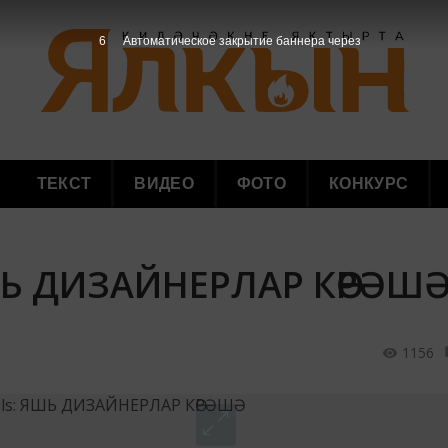
5
Автоматическое закрытие баннера через
ТЕКСТ
ВИДЕО
ФОТО
КОНКУРС
 ЯШЬ ДИЗАЙНЕРЛАР КӨРӘШ
1156