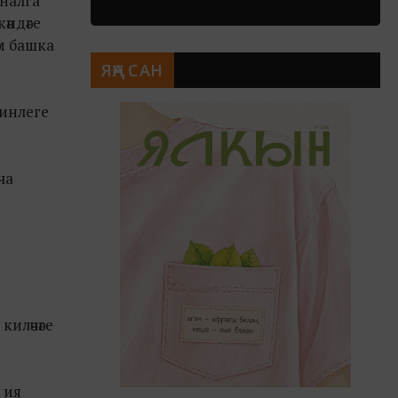
иналга
әндәге
әм башка
ЯҢА САН
кинлеге
ча
иләчәге
 ия