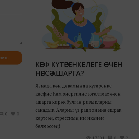
вить
КӘЕФ КҮТӘРЕНКЕЛЕГЕ ӨЧЕН
НӘРСӘ АШАРГА?
Язмада көн дәвамында күтәренке
кәефне һәм энергияне югалтмас өчен
ашарга кирәк булган ризыкларны
санадык. Аларны үз рационыңа ешрак
0
0
кертсәң, стрессның ни икәнен
белмәссең!
17301
0
2