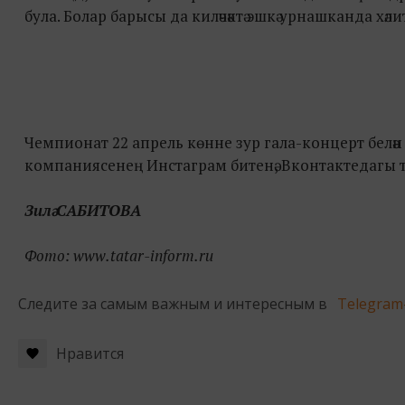
була. Болар барысы да киләчәктә эшкә урнашканда хәл
Чемпионат 22 апрель көнне зур гала-концерт белән тә
компаниясенең Инстаграм битенә, Вконтактедагы төр
Зилә САБИТОВА
Фото: www.tatar-inform.ru
Следите за самым важным и интересным в
Telegram
Нравится