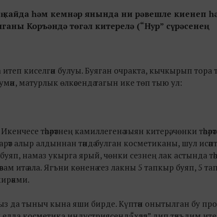
ң кайда һәм кемнәр янында ни рәвешле киенеп һ
ганы Коръәндә төгәл китерелә (“Нур” сүрәсенең
а итеп киселгән булуы. Буяган очракта, кычкырып тора 
мумән, матурлык өлкәсендә тагын ике төп тыю ул:
 Икенчесе тәһәрәтнең камиллегенә зыян китерә, чөнки тәһәрә
әһарәт алыр алдыннан тәндә булган косметиканы, шул исәпт
ре буяп, намаз укырга ярый, чөнки сезнең лак астында тәһ
дәвам итә ала. Ягъни көненә сез лакны 5 тапкыр буяп, 5 т
кирәкми.
ыз да тыныч кына яши бирде. Күптән онытылган бу пр
ш елда косметика индустриясендә “хәләл” дип тәкъдим ител