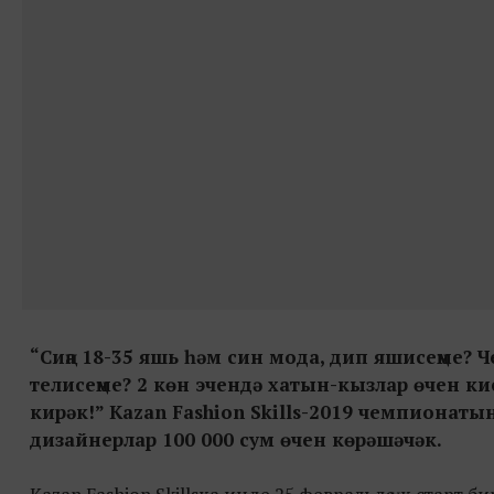
“Сиңа 18-35 яшь һәм син мода, дип яшисеңме? 
телисеңме? 2 көн эчендә хатын-кызлар өчен к
кирәк!” Kazan Fashion Skills-2019 чемпионат
дизайнерлар 100 000 сум өчен көрәшәчәк.