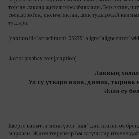
торган лаклар җитештерелә башлады. Бер яктан, ч
сөендерә. Тик, икенче яктан, шик тудырмый калмый
тудыра.
[caption id="attachment_35275" align="aligncenter" wi
Фото: pixabay.com[/caption]
Лакның хәләл
Ул су үткәрә икән, димәк, тырнак
Әллә су б
Хәзерге вакытта миңа үзен “хәләл” дип атаган өч бре
маркасы. Җитештерүчеләр һәм сатучылар әйтүенчә дә, 