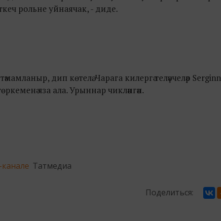
иткеч рольне уйнаячак, - диде.
мамланыр, дип көтелә. Чарага килергә теләүчеләр Serginn
кеменә яза ала. Урыннар чикләнгән.
-канале
Татмедиа
Поделиться: