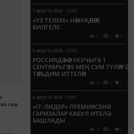
7 августа 2026 - 12:57
«ҮЗ ТЕЛЕМ» НӘТИҖӘЛӘРЕ
БИЛГЕЛЕ
67
0
0
6 августа 2026 - 13:55
РОССИЯДӘ ҺӘР УКУЧЫГА 1
СЕНТЯБРЬГӘ 15 МЕҢ СУМ ТҮЛӘРГӘ
ТӘКЪДИМ ИТТЕЛӘР
79
0
0
ә
6 августа 2026 - 13:51
енә син
«IT-ЛИДЕР» ПРЕМИЯСЕНӘ
ГАРИЗАЛАР КАБУЛ ИТЕЛӘ
БАШЛАДЫ
70
0
0