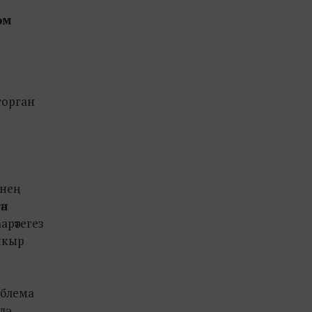
әм
торган
тнең
ән
арәтегез
апкыр
облема
ә