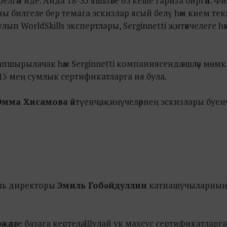
релгән иде. Анда 18-35 яшьтәге 63 кеше гариза биргән. Ф
 билгеле бер темага эскизлар ясый белү һәм кием текк
улып WorldSkills экспертлары, Serginnetti җитәкчелеге һ
пшырылачак һәм Serginnetti компаниясендә эшләү мөм
ы 15 мең сумлык сертификатларга ия була.
Эмма Хисамова
әйтүенчә, җиңүчеләрнең эскизлары буен
аль директоры
Эмиль Гобәйдуллин
катнашучыларның к
рәҗәдәге базага кертелә. Шулай ук махсус сертификатларга