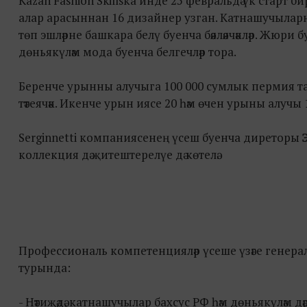
Kazan Fashion Skillsка инде 25 февральдә үк старт би
алар арасыннан 16 дизайнер узган. Катнашучыларны
төп эшләрне башкара белү буенча бәяләячәкләр. Жюри б
дөньякүләм мода буенча белгечләр тора.
Беренче урынны алучыга 100 000 сумлык пермия та
тәтеячәк. Икенче урын иясе 20 һәм өчен урыны алуч
Serginnetti компаниясенең үсеш буенча диреторы
коллекция дә җитештерелүе дә көтелә.
Профессиональ компетенцияләр үсеше үзәге генер
турында:
- Нәтиҗәдә, катнашучылар бахсус РФ һәм дөньякүләм дә