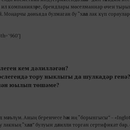
ит ил компанияләре, брендлары мөселманнар өчен тыр
. Моңарчы дөньяда булмаган бу “хәләл лак күп сораулар
dth="960"]
леген кем дәлилләгән?
 өслегендә тору ныклыгы да шулкадәр генә
елән юылып төшәме?
нд мәгълүм. Аның беренчесе һәм иң “борынгысы” – «Inglo
бу лакның “хәләл” булуын дәлилли торган сертификат бар