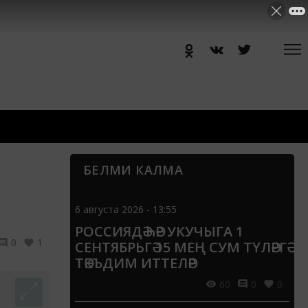
БЕЛМИ КАЛМА
6 августа 2026 - 13:55
РОССИЯДӘ ҺӘР УКУЧЫГА 1
0
1
СЕНТЯБРЬГӘ 15 МЕҢ СУМ ТҮЛӘРГӘ
ТӘКЪДИМ ИТТЕЛӘР
60
0
0