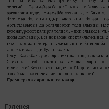
Төп рольне башкарачак артист Булат Гатауллин бу
остазыбыз Тәслимә Хәләф белән «Озын-озак балачак» 
әсәргә карата күңелемдә мәхәббәт уяткан иде. Бәлки
бетермәгән булганмындыр. Хәзер инде бу әсәрне б
Артистларыбыз да рольләргә бик теләп алынды. Илсу
күзенә күренеп калырга теләдем, – дип елмайды ул. 
дисәм дә буладыр. Без әле һаман спектакльгә нинди д
текстны ятлап бетергән буласың, инде бөтенләй баш
санамый да», – ди Булат, көлеп.
Илсур Казакбаев үзе дә һәр спектакльгә иң азакка к
Спектакль исә 12 яшьтән өлкән тамашачылар өчен ис
телисезме? Без сезгә моның өчен
Г.Кариев исеменд
озак балачак» спектаклен карарга киңәш итәбез.
Прем
ь
ерада очрашканга кадәр!
Галерея