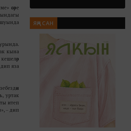
е» әсәре
асындагы
рашуында
ЯҢА САН
турында.
чак кына
 кешеләр
– дип яза
зебездән
ь, уртак
кты итеп
з», – дип