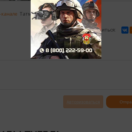
-канале
Татмедиа
Поделиться:
Авторизоваться
Отпра