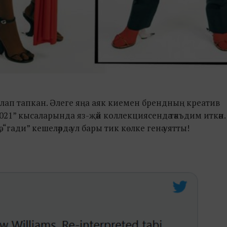
лап тапкан. Әлеге яңа аяк киемен брендның креатив
1” кысаларында яз-җәй коллекциясендә тәкъдим иткән.
“гади” кешеләрдә ул бары тик көлке генә уятты!