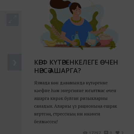
КӘЕФ КҮТӘРЕНКЕЛЕГЕ ӨЧЕН
❯
НӘРСӘ АШАРГА?
Язмада көн дәвамында күтәренке
кәефне һәм энергияне югалтмас өчен
ашарга кирәк булган ризыкларны
санадык. Аларны үз рационыңа ешрак
кертсәң, стрессның ни икәнен
белмәссең!
17297
0
2