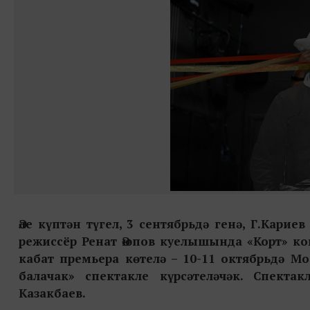
Әле күптән түгел, 3 сентябрьдә генә, Г.Карие
режиссёр Ренат Әюпов куелышында «Корт» к
кабат премьера көтелә – 10-11 октябрьдә М
балачак» спектакле күрсәтеләчәк.
Спектак
Казакбаев.