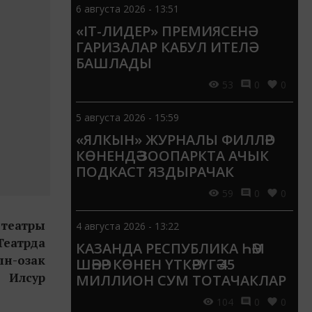
6 августа 2026 - 13:51
«IT-ЛИДЕР» ПРЕМИЯСЕНӘ
ГАРИЗАЛАР КАБУЛ ИТЕЛӘ
БАШЛАДЫ
53
0
0
5 августа 2026 - 15:59
«ЯЛКЫН» ЖУРНАЛЫ ФИЛЛӘР
КӨНЕНДӘ ЗООПАРКТА АЧЫК
ПОДКАСТ ЯЗДЫРАЧАК
59
0
0
театры
4 августа 2026 - 13:22
Театрда
КАЗАНДА РЕСПУБЛИКА ҺӘМ
ын-озак
ШӘҺӘР КӨНЕН ҮТКӘРҮГӘ 45
 Илсур
МИЛЛИОН СУМ ТОТАЧАКЛАР
104
0
0