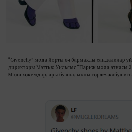
“Givenchy” мода йорты өч бармаклы сандалилар уй
директоры Мэттью Уильямс “Париж мода атнасы 202
Мода хөкемдарлары бу яңалыкны төрлечә кабул итсә, 