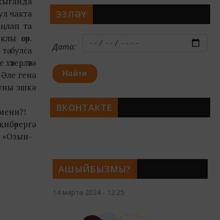
укыганда
ул чакта
ЭЗЛӘҮ
аңлап та
лы әсәр.
Дата:
тә булса
әтерләтә
 Әле генә
Найти
уны эшкә
ВКОНТАКТЕ
рмени?!
ибәрергә
, «Озын-
АШЫЙБЫЗМЫ?
14 марта 2024 - 12:25