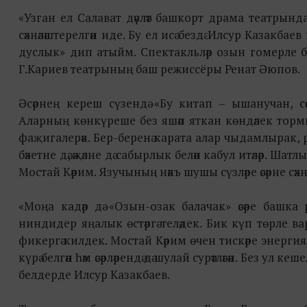
«Узган ел
Салават дәүләт башкорт драма театрынд
сәхнәләштерелгән иде. Бу ел исә бездә
Илсур Казакбаев 
дуслык» дип атыйм. Спектакльләр озын гомерле 
Г.Кариев театрының баш
режиссёры Ренат Әюпов
Әсәрнең кереш сүзендә «Бу китап – ышанучан, с
Аларның көнкүреше без яшәп яткан көндәлек тор
фаҗигалерәк. Бер-беренә карата алар чыдамлырак, рә
бәхетне дә, әҗәлне дә сабырлык белән кабул итәләр. Ш
Мостай Кәрим. Язучының нәкъ шушы сүзләре әсәрне сәхн
«Моңа кадәр дә «Озын-озак балачак» әсәре башка
ниндидер яңалык өстәргә теләдек. Бик күп төрле в
фикергә килдек. Мостай Кәрим өчен тискәре энергия
күрә белгән һәм әсәрләрендә дә шулай сурәтләгән. Без у
белдерде Илсур Казакбаев.