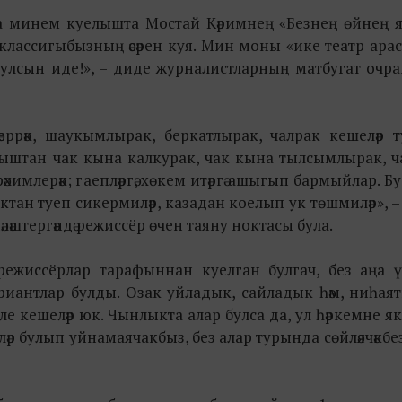
а минем куелышта Мостай Кәримнең «Безнең өйнең ям
классигыбызның әсәрен куя. Мин моны «ике театр ар
булсын иде!», – диде журналистларның матбугат оч
.
әеррәк, шаукымлырак, беркатлырак, чалрак кешеләр 
мыштан чак кына калкурак, чак кына тылсымлырак, 
химлерәк; гаепләргә, хөкем итәргә ашыгып бармыйлар. Бу
атлыктан туеп сикермиләр, казадан коелып ук төшмиләр», 
әләштергәндә режиссёр өчен таяну ноктасы була.
 режиссёрлар тарафыннан куелган булгач, без аңа ү
ариантлар булды. Озак уйладык, сайладык һәм, ниһаят
ле кешеләр юк. Чынлыкта алар булса да, ул һәркемне я
л кешеләр булып уйнамаячакбыз, без алар турында сөйләячәкбе