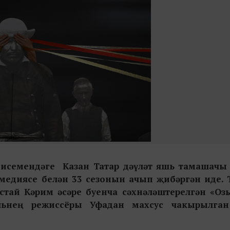
в исемендәге
Казан Татар дәүләт
яш
ь
тамашачы 
омедиясе
белән 33 сезонын ачып җибәргән иде. 
остай Кәрим әсәре буенча сәхнәләштерелгән «Оз
л
ь
нең
режиссёр
ы Уфадан махсус чакырылган