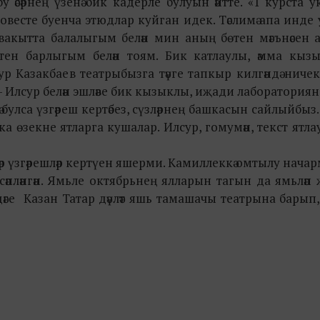
 әсәрнең үзенә бик кадерле булуын әйтте. «1 курста 
повесте буенча этюдлар куйган идек. Тәслимә апа инде 
 ул вакытта балалыгым белән мин аның бөтен мәгънәсен 
өтен барлыгым белән тоям. Бик катлаулы, әмма кызык
р Казакбаев театрыбызга тәүге тапкыр килгәндә ничек 
– Илсур белән эшләве бик кызыклы, иҗади лабораторияне х
ә булса үзгәреш кертәбез, сүзләрнең башкасын сайлыйбыз.
ка өзекне ятларга кушалар. Илсур, гомумән, текст ятла
адәр үзгәрешләр кертүен яшерми. Камиллеккә омтылу нача
әпләнгән. Ямьле октябрьнең ялларын тагын да ямьләп җ
әге
Казан Татар дәүләт
яшь тамашачы театры
на барып