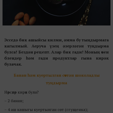
Эсседә бик ашыйсы килми, әмма бу тыңдырмага
кагылмый. Аеруча үзең әзерләгән туңдырма
булса! Бездән рецепт. Алар бик гади! Моның өчен
блендер һәм гади продуктлар гына кирәк
булачак.
Банан һәм куертылган сөттән шоколадлы
туңдырма
Нәрсәләр кирәк була?
– 2 банан;
– 4 аш кашыгы куертылган сөт (
сгущенка);