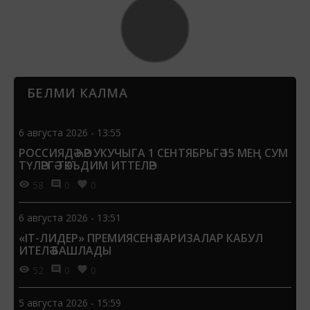
БЕЛМИ КАЛМА
6 августа 2026 - 13:55
РОССИЯДӘ ҺӘР УКУЧЫГА 1 СЕНТЯБРЬГӘ 15 МЕҢ СУМ
ТҮЛӘРГӘ ТӘКЪДИМ ИТТЕЛӘР
58
0
0
6 августа 2026 - 13:51
«IT-ЛИДЕР» ПРЕМИЯСЕНӘ ГАРИЗАЛАР КАБУЛ
ИТЕЛӘ БАШЛАДЫ
52
0
0
5 августа 2026 - 15:59