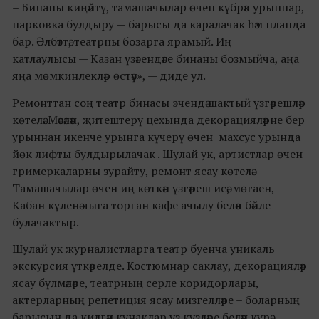
– Бинаны киңәйтү, тамашачылар өчен күбрәк урыннар,
парковка булдыру — барысы да каралачак һәм планда
бар. Әлбәттә, театрны бозарга ярамый. Иң
катлаулысы — Казан үзәгендәге бинаны бозмыйча, аңа
яңа мөмкинлекләр өстәү», — диде ул.
Ремонттан соң театр бинасы эчендә шактый үзгәрешләр
көтелә. Мәсәлән, җитештерү цехында декорацияләрне бер
урыннан икенче урынга күчерү өчен махсус урында
йөк лифты булдырылачак . Шулай ук, артистлар өчен
гримеркаларны зурайту, ремонт ясау көтелә.
Тамашачылар өчен иң көткән үзгәреш исә, мөгаен,
Кабан күленә чыга торган кафе ачылу белән бәйле
булачактыр.
Шулай ук журналистларга театр буенча уникаль
экскурсия үткәрелде. Костюмнар саклау, декорацияләр
ясау бүлмәләре, театрның серле коридорлары,
актерларның репетиция ясау мизгелләре – боларның
барысын да килгән кунаклар үз күзләре белән күрә