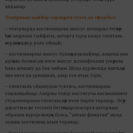
алдылар.
Театрның кайбер серләрен сезгә дә сөйлибез:
– театрларда костюмнарны махсус цехларда тегәләр
һәм аларның сыйфаты, актерга туры килүе спекталь
әзерләгәндә зур роль уйный;
– костюмнарны махсус бүлмәдә саклыйлар, аларны көя
күбәләге бозмасын өчен махсус дезинфекция үткәрелә.
Һава алмашу да бик мөһим. Шуңа күрә монда ишекләр
ике якта да урнашкан, алар гел ачык тора;
– спектакль уйналудан туктаса, костюмнарны
ташламыйлар. Аларны театр институты яисә көллияте
студентларына спектальләр өчен биреп торалар. Әгәр
дә костюм әле тегелеп бетмәсә, ә режисерга актерның
образын күрергә кирәк булса, “алтын фондтан” шуңа
охшаш костюмны алып торалар;
– Камал театрының гомуми биеклеге 9 катка тиң һәм