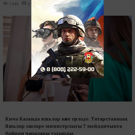
1449
0
0
Кичә Казанда яшьләр көне гөрләде. Татарстанның
Яшьләр эшләре министрлыгы 7 мәйданчыкта
бәйрәм чаралары уздырды.