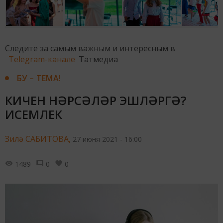
Следите за самым важным и интересным в
Telegram-канале
Татмедиа
БУ – ТЕМА!
КИЧЕН НӘРСӘЛӘР ЭШЛӘРГӘ?
ИСЕМЛЕК
Зилә САБИТОВА,
27 июня 2021 - 16:00
1489
0
0