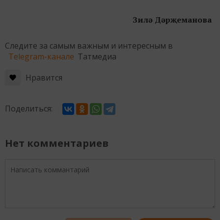
Зилә Дәрҗеманова
Следите за самым важным и интересным в
Telegram-канале
Татмедиа
Нравится
Поделиться:
Нет комментариев