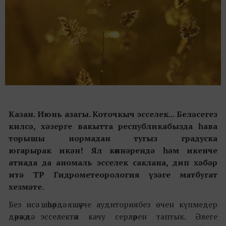
Казан.
Июнь азагы. Коточкыч эсселек... Беләсегез
килсә, хәзерге вакытта республикабызда һава
торышы нормадан тугыз градуска
югарырак икән! Ял көннәрендә һәм икенче
атнада да аномаль эсселек саклана, дип хәбәр
итә ТР Гидрометеорология үзәге матбугат
хезмәте.
Без исә шәһәрдә яшәүче аудиториябез өчен күпмедер
дәрәҗәдә эсселектән качу серләрен таптык. Әлеге