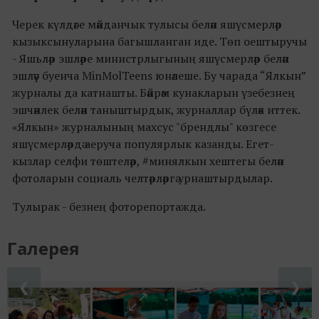
Черек күлдәге мәйданчык тулысы белән яшүсмерләр
кызыксынуларына багышланган иде. Төп оештыручы
- Яшьләр эшләре министрлыгының яшүсмерләр белән
эшләү буенча MinMolTeens юнәлеше. Бу чарада “Ялкын”
журналы да катнашты. Бәйрәм кунакларын үзебезнең
эшчәнлек белән таныштырдык, журналлар бүләк иттек.
«Ялкын» журналының махсус "брендлы" көзгесе
яшүсмерләрдә аеруча популярлык казанды. Егет-
кызлар селфи төштеләр, #минялкын хештегы белән
фотоларын социаль челтәрләргә урнаштырдылар.
Тулырак - безнең фоторепортажда.
Галерея
❮
❯