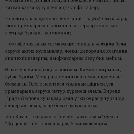
каттан катка күчү өчен анда лифт та бар;
– спектакль алдыннан репетиция гадәттә 3 сәгать бара,
ләкин премьералар алдыннан актерлар көн озын
театрда булырга мөмкиннәр;
– бутафория цехы хезмәткәрләре социаль челтәрләр белән
аеруча актив кулланалар, чөнки декорация ясаганда
яңа техникаларны, лайфхакларны белү бик мөһим.
Ә экскурсиянең соңгы ноктасы Камал театрының
түбәсе булды. Моңарчы монда беркемнең дә менгәне
булмаган. Әлеге искиткеч урыннан шәһәрнең үзәк
урамнарына аеруча матур күренеш ачыла. Биредә
Ирада Әюпова кунаклар белән үткән очрашу турында
фикер алышып, алар белән саубуллашты.
Көн Камал театрының “визит карточкасы” булган
“Зәңгәр шәл” спектаклен карау белән тәмәмланды.