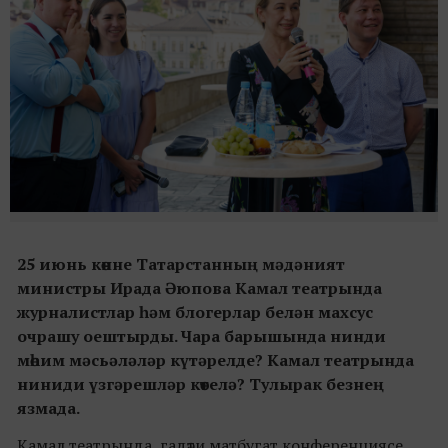
25 июнь көнне Татарстанның мәдәният
министры Ирада Әюпова Камал театрында
журналистлар һәм блогерлар белән махсус
очрашу оештырды. Чара барышында нинди
мөһим мәсьәләләр күтәрелде? Камал театрында
ниниди үзгәрешләр көтелә? Тулырак безнең
язмада.
Камал театрында гадәти матбугат конференциясе