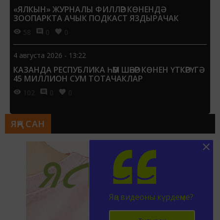
«ЯЛКЫН» ЖУРНАЛЫ ФИЛЛӘР КӨНЕНДӘ
ЗООПАРКТА АЧЫК ПОДКАСТ ЯЗДЫРАЧАК
58
0
0
4 августа 2026 - 13:22
КАЗАНДА РЕСПУБЛИКА ҺӘМ ШӘҺӘР КӨНЕН ҮТКӘРҮГӘ
45 МИЛЛИОН СУМ ТОТАЧАКЛАР
102
0
0
ЯҢА САН
Яңа видеоны күрдеңме?