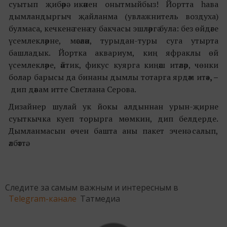
суытып җибәрә икәнен онытмыйбыз! Йортта һава
дымландыргыч җайланма (увлажнитель воздуха)
булмаса, кечкенә генә су бакчасы эшләргә була: без өйдәге
үсемлекләрне, мәсәлән, турыдан-туры суга утырта
башладык. Йортка аквариум, киң яфраклы өй
үсемлекләре, әйтик, фикус куярга киңәш итәләр, чөнки
болар барысы да бинаны дымлы тотарга ярдәм итә
», –
дип дәвам итте Светлана Серова.
Дизайнер шулай ук йокы алдыннан урын-җирне
суыткычка куеп торырга мөмкин, дип белдерде.
Дымланмасын өчен башта аны пакет эченә салып,
әлбәттә.
Следите за самым важным и интересным в
Telegram-канале
Татмедиа