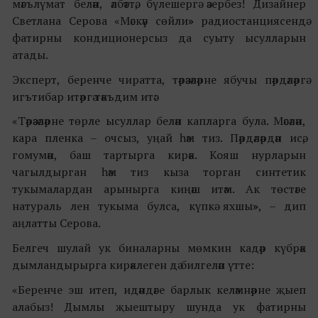
мәгълүмат белән, әлбәттә, бүлешергә әзербез! Дизайнер
Светлана Серова «Мәскәү сөйли
»
радиостанциясендә
фатирны кондиционерсыз да суыту ысулларын
атады.
Эксперт, беренче чиратта, тәрәзәләрне ябучы пәрдәләргә
игътибар итәргә тәкъдим итә:
«Тәрәзәләрне төрле ысуллар белән капларга була. Мәсәлән,
кара пленка – очсыз, уңай һәм тиз. Пәрдәләрдән исә,
гомумән, баш тартырга кирәк. Кояш нурларын
чагылдырган һәм тиз кыза торган синтетик
тукымалардан арынырга киңәш итәм. Ак төстәге
натураль лен тукыма булса, күпкә яхшы
»
, – дип
аңлатты Серова.
Белгеч шулай ук биналарны мөмкин кадәр күбрәк
дымландырырга кирәклеген дә билгеләп үтте:
«Беренче эш итеп, идәндәге барлык келәмнәрне җыеп
алабыз! Дымлы җыештыру шунда ук фатирны