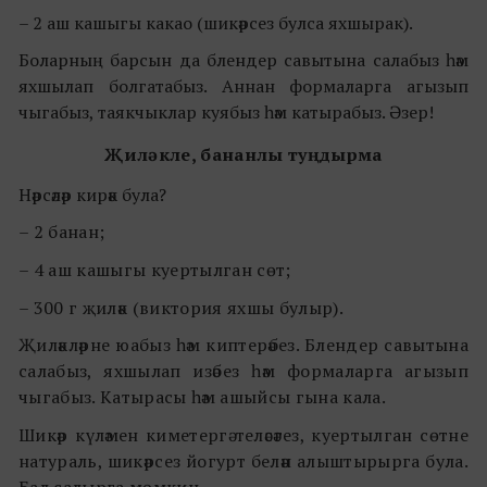
– 2 аш кашыгы какао (шикәрсез булса яхшырак).
Боларның барсын да блендер савытына салабыз һәм
яхшылап болгатабыз. Аннан формаларга агызып
чыгабыз, таякчыклар куябыз һәм катырабыз. Әзер!
Җиләкле, бананлы туңдырма
Нәрсәләр кирәк була?
– 2 банан;
– 4 аш кашыгы куертылган сөт;
– 300 г җиләк (виктория яхшы булыр).
Җиләкләрне юабыз һәм киптерәбез. Блендер савытына
салабыз, яхшылап изәбез һәм формаларга агызып
чыгабыз. Катырасы һәм ашыйсы гына кала.
Шикәр күләмен киметергә теләсәгез, куертылган сөтне
натураль, шикәрсез йогурт белән алыштырырга була.
Бал салырга мөмкин.