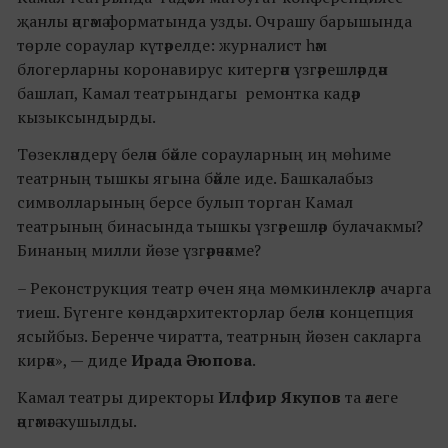
җанлы әңгәмә форматында узды. Очрашу барышында
төрле сораулар күтәрелде: журналист һәм
блогерларны коронавирус китергән үзгәрешләрдән
башлап, Камал театрындагы ремонтка кадәр
кызыксындырды.
Төзекләндерү белән бәйле сорауларның иң мөһиме
театрның тышкы ягына бәйле иде. Башкалабыз
символларының берсе булып торган Камал
театрының бинасында тышкы үзгәрешләр булачакмы?
Бинаның милли йөзе үзгәрәчәкме?
– Реконструкция театр өчен яңа мөмкинлекләр ачарга
тиеш. Бүгенге көндә архитекторлар белән концепция
ясыйбыз. Беренче чиратта, театрның йөзен сакларга
кирәк», — диде
Ирада Әюпова
.
Камал театры директоры
Илфир Якупов
та әлеге
әңгәмәгә кушылды.