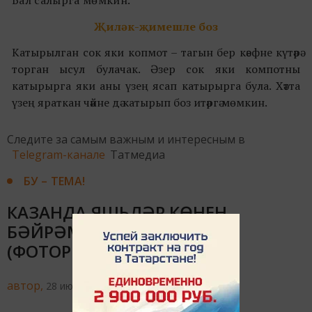
Җиләк-җимешле боз
Катырылган сок яки копмот – тагын бер кәефне күтәрә
торган ысул булачак. Әзер сок яки компотны
катырырга яки аны үзең ясап катырырга була. Хәтта
үзең яраткан чәйне дә катырып боз итәргә мөмкин.
Следите за самым важным и интересным в
Telegram-канале
Татмедиа
БУ – ТЕМА!
КАЗАНДА ЯШЬЛӘР КӨНЕН
БӘЙРӘМ ИТТЕЛӘР
(ФОТОРЕПОРТАЖ)
автор,
28 июня 2021 - 09:43