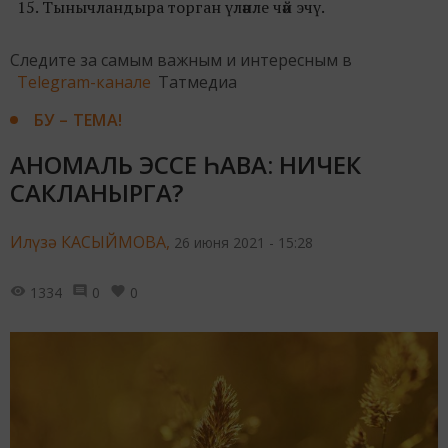
15. Тынычландыра торган үләнле чәй эчү.
Следите за самым важным и интересным в
Telegram-канале
Татмедиа
БУ – ТЕМА!
АНОМАЛЬ ЭССЕ ҺАВА: НИЧЕК
САКЛАНЫРГА?
Илүзә КАСЫЙМОВА,
26 июня 2021 - 15:28
1334
0
0