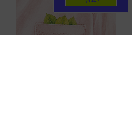
Тулырак
ЭЗЛӘҮ
Дата:
Найти