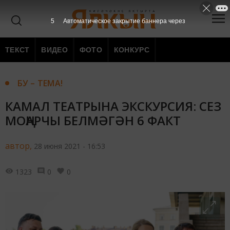
4
Автоматическое закрытие баннера через
ТЕКСТ
ВИДЕО
ФОТО
КОНКУРС
БУ – ТЕМА!
КАМАЛ ТЕАТРЫНА ЭКСКУРСИЯ: СЕЗ
МОҢАРЧЫ БЕЛМӘГӘН 6 ФАКТ
автор,
28 июня 2021 - 16:53
1323
0
0