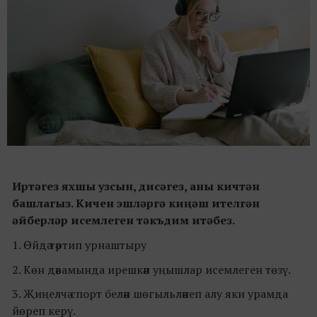
Иртәгез яхшы узсын, дисәгез, аны кичтән
башлагыз. Кичен эшләргә киңәш ителгән
әйберләр исемлеген тәкъдим итәбез.
1. Өйдә тәртип урнаштыру
2. Көн дәвамында ирешкән уңышлар исемлеген төзү.
3. Җиңелчә спорт белән шөгыльләнеп алу яки урамда
йөреп керү.