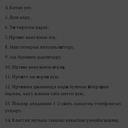
4. Китап уку.
5. Душ керү.
6. Тән тиресен карау.
7. Иртәгәге көнгә план язу.
8. Максатларны визуальләштерү.
9. Аш бүлмәсен җыештыру.
10. Иртәгәге көнгә кием әзерләү.
11. Иртәнге аш әзерләп кую.
12. Иртәгә көн дәвамында кирәк булачак әйберләрне
барлап, чыгу юлына таба илтеп кую.
13. Йоклар алдыннан 1-2 сәгать вакытны телефонсыз
уздыру.
14. Классик музыка тыңлап вакытны үзеңә багышлау.