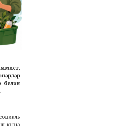
аммист,
өнәрләр
р белән
.
социаль
 еш кына