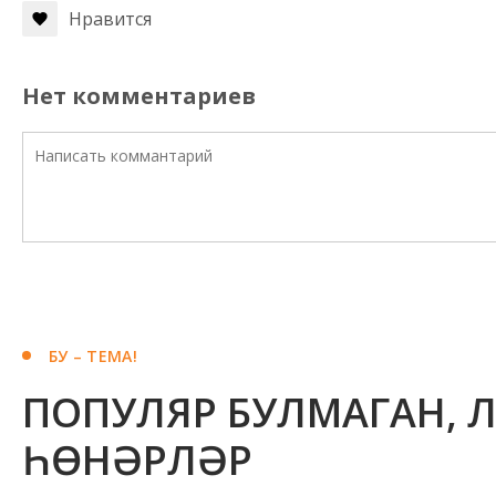
Нравится
Нет комментариев
БУ – ТЕМА!
ПОПУЛЯР БУЛМАГАН, 
ҺӨНӘРЛӘР