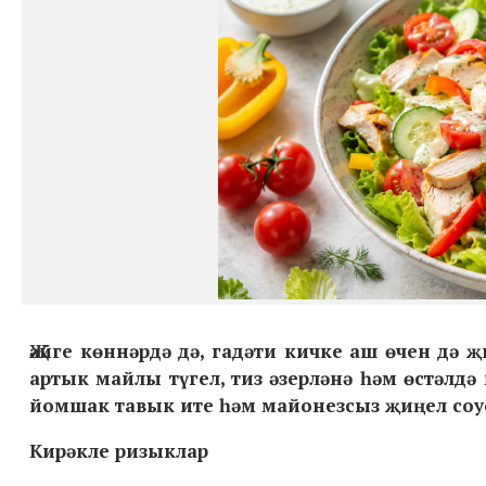
Җәйге көннәрдә дә, гадәти кичке аш өчен дә 
артык майлы түгел, тиз әзерләнә һәм өстәлдә 
йомшак тавык ите һәм майонезсыз җиңел соу
Кирәкле ризыклар