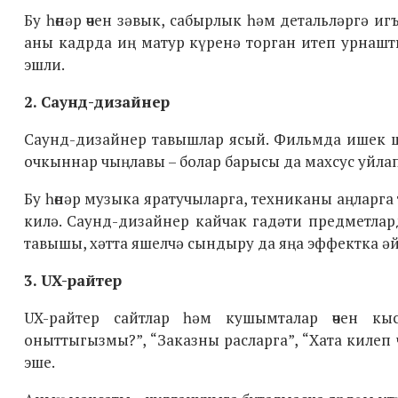
Бу һөнәр өчен зәвык, сабырлык һәм детальләргә 
аны кадрда иң матур күренә торган итеп урнашты
эшли.
2. Саунд-дизайнер
Саунд-дизайнер тавышлар ясый. Фильмда ишек 
очкыннар чыңлавы – болар барысы да махсус уйлап
Бу һөнәр музыка яратучыларга, техниканы аңларг
килә. Саунд-дизайнер кайчак гадәти предметлар
тавышы, хәтта яшелчә сындыру да яңа эффектка әй
3. UX-райтер
UX-райтер сайтлар һәм кушымталар өчен кыск
оныттыгызмы?”, “Заказны расларга”, “Хата килеп 
эше.