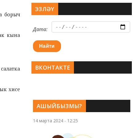
ЭЗЛӘҮ
ра борыч
Дата:
ак кына
Найти
ВКОНТАКТЕ
 салатка
лык хисе
АШЫЙБЫЗМЫ?
14 марта 2024 - 12:25