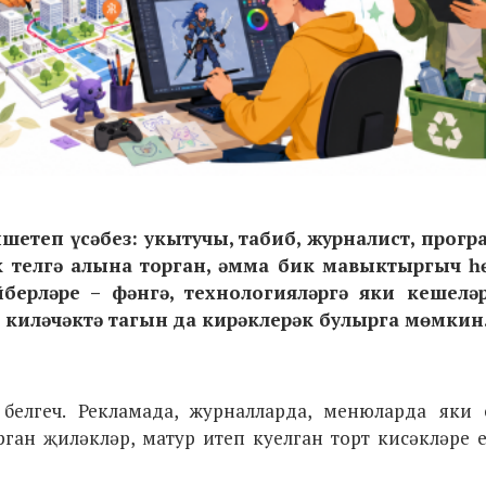
шетеп үсәбез: укытучы, табиб, журналист, прогр
әк телгә алына торган, әмма бик мавыктыргыч һ
берләре – фәнгә, технологияләргә яки кешелә
е киләчәктә тагын да кирәклерәк булырга мөмкин
белгеч. Рекламада, журналларда, менюларда яки 
орган җиләкләр, матур итеп куелган торт кисәкләре