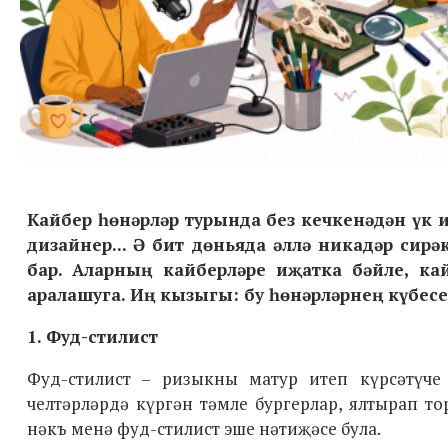
Кайбер һөнәрләр турында без кечкенәдән үк и
дизайнер... Ә бит дөньяда әллә никадәр сир
бар. Аларның кайберләре иҗатка бәйле, кай
аралашуга. Иң кызыгы: бу һөнәрләрнең күбес
1. Фуд-стилист
Фуд-стилист – ризыкны матур итеп күрсәтүче 
челтәрләрдә күргән тәмле бургерлар, ялтырап т
нәкъ менә фуд-стилист эше нәтиҗәсе була.