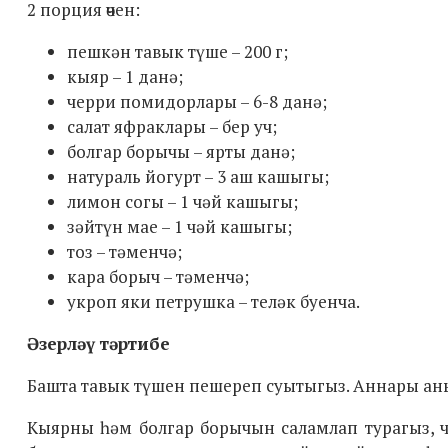
2 порция өчен:
пешкән тавык түше – 200 г;
кыяр – 1 данә;
черри помидорлары – 6-8 данә;
салат яфраклары – бер уч;
болгар борычы – ярты данә;
натураль йогурт – 3 аш кашыгы;
лимон согы – 1 чәй кашыгы;
зәйтүн мае – 1 чәй кашыгы;
тоз – тәменчә;
кара борыч – тәменчә;
укроп яки петрушка – теләк буенча.
Әзерләү тәртибе
Башта тавык түшен пешереп суытыгыз. Аннары аны
Кыярны һәм болгар борычын саламлап турагыз, ч