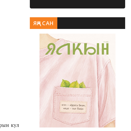
ЯҢА САН
рын кул