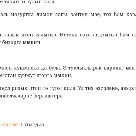
м табигый булып кала.
раль йогуртка лимон согы, зәйтүн мае, тоз һәм ка
м тавык итен салыгыз. Өстенә соус агызыгыз һәм с
 бизәргә мөмкин.
маен кушмаска да була. Ә туклыклырак вариант өчен
лган кунжут өстәргә мөмкин.
иңел ризык итеп тә туры килә. Ул тиз әзерләнә, авыр
яшелчәләрне берләштерә.
-канале
Татмедиа