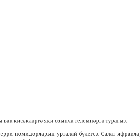
 вак кисәкләргә яки озынча телемнәргә турагыз.
ерри помидорларын урталай бүлегез. Салат яфракла