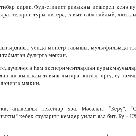
игътибар кирәк. Фуд-стилист ризыкны пешереп кенә к
ра: төсләрне туры китерә, савыт-саба сайлый, яктыл
шыгырдавы, уенда монстр тавышы, мультфильмда т
 табылган булырга мөмкин.
а теләүчеләргә һәм экспериментлардан курыкмаучыла
дан да кызыклы тавыш чыгара: кәгазь ерту, су тамч
ләнергә мөмкин.
а, аңлаешлы текстлар яза. Мәсәлән: “Керү”, “С
чыкты” кебек язуларны кемдер уйлап яза бит. Бу – U