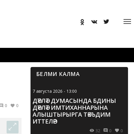
БЕЛМИ КАЛМА
7 августа 2026 - 13:00
ДӘҮЛӘТ ДУМАСЫНДА БДИНЫ
0
0
ДӘҮЛӘТ ИМТИХАННАРЫНА
АЛЫШТЫРЫРГА ТӘКЪДИМ
ИТТЕЛӘР
32
0
0