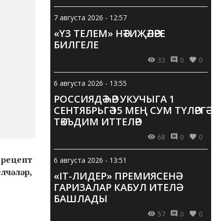
7 августа 2026 - 12:57
«ҮЗ ТЕЛЕМ» НӘТИҖӘЛӘРЕ
БИЛГЕЛЕ
33
0
0
6 августа 2026 - 13:55
РОССИЯДӘ ҺӘР УКУЧЫГА 1
СЕНТЯБРЬГӘ 15 МЕҢ СУМ ТҮЛӘРГӘ
ТӘКЪДИМ ИТТЕЛӘР
68
0
0
 рецепт
6 августа 2026 - 13:51
лчәләр,
«IT-ЛИДЕР» ПРЕМИЯСЕНӘ
ГАРИЗАЛАР КАБУЛ ИТЕЛӘ
БАШЛАДЫ
57
0
0