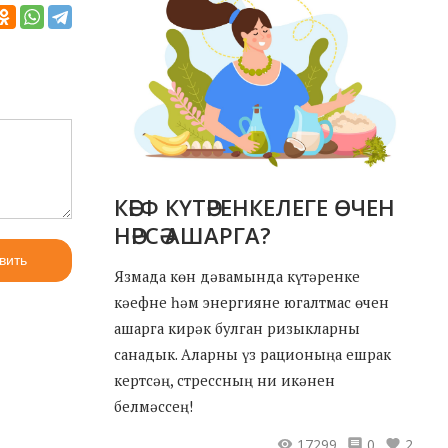
КӘЕФ КҮТӘРЕНКЕЛЕГЕ ӨЧЕН
НӘРСӘ АШАРГА?
вить
Язмада көн дәвамында күтәренке
кәефне һәм энергияне югалтмас өчен
ашарга кирәк булган ризыкларны
санадык. Аларны үз рационыңа ешрак
кертсәң, стрессның ни икәнен
белмәссең!
17299
0
2