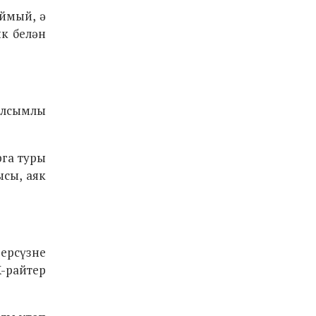
уймый, ә
ык белән
ылсымлы
рга туры
ысы, аяк
ерсүзне
X-райтер