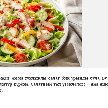
җиңел, әмма туклыклы салат бик урынлы була. Бу
матур күренә. Салатның төп үзенчәлеге –
яңа яше
с.