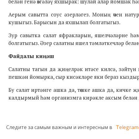
белән генә өзгәләү яхшырак: шулай алар йомшак һә
Аерым савытта соус әзерләгез. Моның өчен нату
кушыгыз. Барысын да яхшылап болгатыгыз.
Зур савытка салат яфракларын, яшелчәләрне һә
болгатыгыз. Әзер салатны яшел тәмләткечләр белән
Файдалы киңәш
Салатны тагын да җиңелрәк итәсе килсә, зәйтүн 
пешкән йомырка, сыр кисәкләре яки бераз кыздыры
Бу салат иртәнге ашка да, төшке ашка да, кичке җ
калдырмый һәм организмга кирәкле аксым белән 
Следите за самым важным и интересным в
Telegram