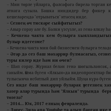
– Мин төрле уйларга, фәлсәфәгә бирелә торган к
атнага сузыла. Башка ниндидер бер фикер к
кешеләреңдә "отрываться" итәсең инде.
– Сезнең өч тискәре сыйфатыгыз?
– Авыр сорау әле бу. Бәлки үзсүзле, әз генә ялкау
– Кечкенә чакта кем булырга хыялландыгыз,
булыр идегезме?
– Кечкенә чакта мин бай бизнесмен булырга теләд
– Әгәр дә сез баш мөхәррир булмасагыз, сезн
туры килер иде
һәм
ни өчен?
– Шәп сорау. Журнал белән генә шөгыльләнсәк,
саныйм. Әмма бүген «Ялкын»да видеопроектлар би
тулысынча исбатлый дип уйлыйм. Шуңа күрә бүге
Сез инде баш мөхәррир буларак үзегезнең хә
хәзер алар турында һәм "Ялкын" турында бер
төзелә?
– 2014... Юк, 2017 елның февралендә.
– Дөрес. Зилә апа Youtube
та
алып барган
ике 