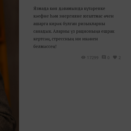
Язмада көн дәвамында күтәренке
кәефне һәм энергияне югалтмас өчен
ашарга кирәк булган ризыкларны
санадык. Аларны үз рационыңа ешрак
кертсәң, стрессның ни икәнен
белмәссең!
17299
0
2