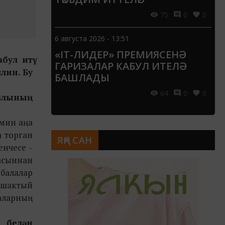
75
0
0
6 августа 2026 - 13:51
«IT-ЛИДЕР» ПРЕМИЯСЕНӘ
абул
итү
ГАРИЗАЛАР КАБУЛ ИТЕЛӘ
лин. Бу
БАШЛАДЫ
64
0
0
налының
 мин аңа
 торган
ЯҢА САН
нчесе -
асыннан
 балалар
: шактый
аларның
 белән