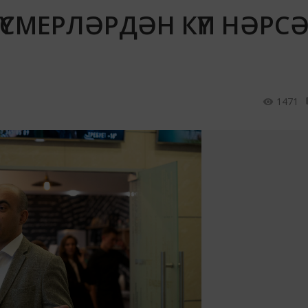
ҮСМЕРЛӘРДӘН КҮП НӘРС
1471