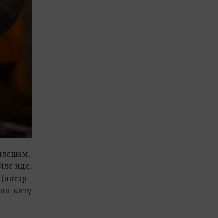
килешәм.
йле иде.
(автор -
ән китү