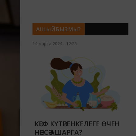
АШЫЙБЫЗМЫ?
14 марта 2024 - 12:25
КӘЕФ КҮТӘРЕНКЕЛЕГЕ ӨЧЕН
НӘРСӘ АШАРГА?