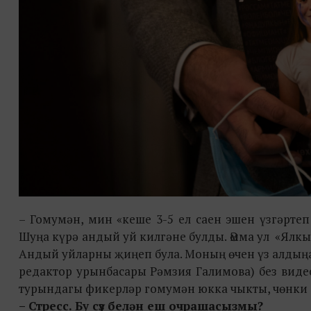
– Гомумән, мин «кеше 3-5 ел саен эшен үзгәрте
Шуңа күрә андый уй килгәне булды. Әмма ул «Ялкын
Андый уйларны җиңеп була. Моның өчен үз алдыңа я
редактор урынбасары Рәмзия Галимова) без виде
турындагы фикерләр гомумән юкка чыкты, чөнки 
– Стресс. Бу сүз белән еш очрашасызмы?