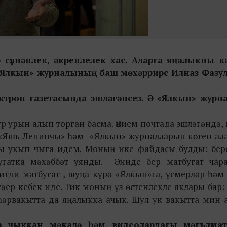
сүлпәнлек, әкренлелек хас. Алар
га
яңалыкны к
и «Ялкын» журналының баш мөхәррире Илназ Фазул
лектрон газетасында эшләгәнсез. Ә «Ялкын» жур
 урын алып торган басма. Әнием почтада эшләгәндә,
 «Яшь Ленинчы» һәм «Ялкын» журналларын көтеп ала
ы укып чыга идем. Моның ике файдасы булды: бере
угатка мәхәббәт уянды. Ә инде бер матбугат чар
җитди матбугат , шуңа күрә «Ялкын»га, үсмерләр һәм
сәер кебек иде. Тик моның үз өстенлекле яклары бар
әрвакытта да яңалыкка ачык. Шул ук вакытта мин 
 чыккан мәкалә һәм видеолардагы мәгълүмат