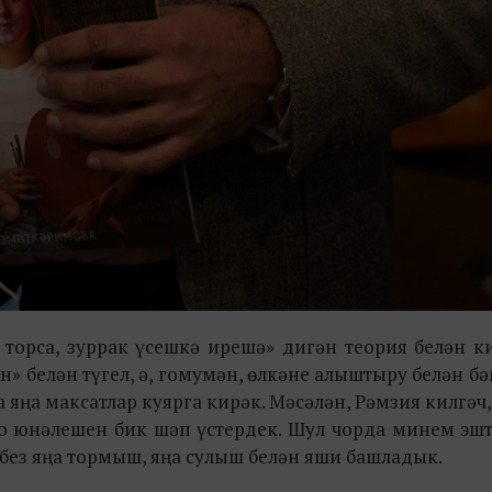
п торса, зуррак үсешкә ирешә» дигән теория белән 
» белән түгел, ә, гомумән, өлкәне алыштыру белән бә
ңа максатлар куярга кирәк. Мәсәлән, Рәмзия килгәч, 
о юнәлешен бик шәп үстердек. Шул чорда минем эшт
без яңа тормыш, яңа сулыш белән яши башладык.