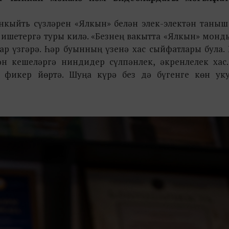
әнкыйть сүзләрен «Ялкын» белән элек-электән таныш
 ишетергә туры килә. «Безнең вакытта «Ялкын» монд
ар үзгәрә. Һәр буынның үзенә хас сыйфатлары була.
ән кешеләргә ниндидер сүлпәнлек, әкренлелек хас.
з фикер йөртә. Шуңа күрә без дә бүгенге көн ук