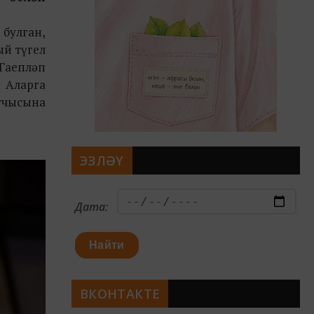
 булган,
ый түгел
 Гаепләп
 Аларга
учысына
ЭЗЛӘҮ
Дата:
Найти
ВКОНТАКТЕ