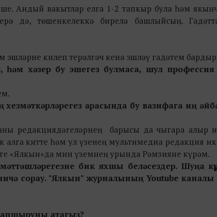
еше. Андый вакытлар елга 1-2 тапкыр була һәм якын
ерә дә, төшенкелеккә бирелә башлыйсың. Гадәтт
 һәм эшләрне килеп терәлгәч кенә эшләү гадәтем бардыр
 һәм хәзер бу эшегез булмаса, шул профессия
ем.
ең хезмәткәрләрегез арасында бу вазифага иң әйб
 аны редакциядәгеләрнең барысы да чыгара алыр и
к алга китте һәм ул үзенең мультимедиа редакция и
нге «Ялкын»да мин үземнең урында Рәмзияне күрәм.
змәттәшләрегезне бик яхшы беләсездер. Шуңа күр
ничә сорау. "Ялкын" журналының Youtube каналы
тапшыруны
ата
гыз?