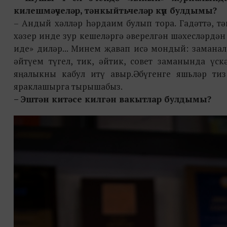
килешмәүчеләр, тәнкыйтьчеләр күп булдымы?
– Андый хәлләр һәрдаим булып тора. Гадәттә, т
хәзер инде зур кешеләргә әверелгән шәхесләрдән
иде» диләр... Минем җавап исә мондый: заманал
әйтүем түгел, тик, әйтик, совет заманында үск
яңалыкны кабул итү авыр.Ә бүгенге яшьләр ти
яраклашырга тырышабыз.
– Эштән китәсе килгән вакытлар булдымы?