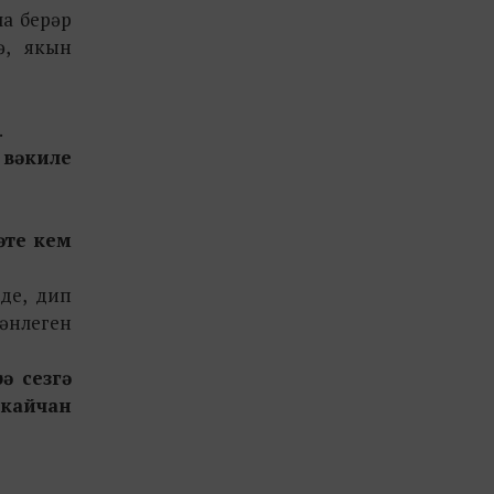
ча берәр
ә, якын
.
 вәкиле
әте кем
де, дип
кәнлеген
ә сезгә
 кайчан