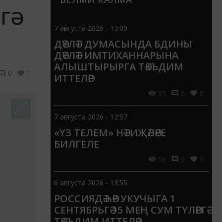
ӘГӘ
7 августа 2026 - 13:00
ДӘҮЛӘТ ДУМАСЫНДА БДИНЫ
ДӘҮЛӘТ ИМТИХАННАРЫНА
АЛЫШТЫРЫРГА ТӘКЪДИМ
0
1
ИТТЕЛӘР
55
0
0
7 августа 2026 - 12:57
«ҮЗ ТЕЛЕМ» НӘТИҖӘЛӘРЕ
БИЛГЕЛЕ
58
0
0
6 августа 2026 - 13:55
РОССИЯДӘ ҺӘР УКУЧЫГА 1
СЕНТЯБРЬГӘ 15 МЕҢ СУМ ТҮЛӘРГӘ
ТӘКЪДИМ ИТТЕЛӘР