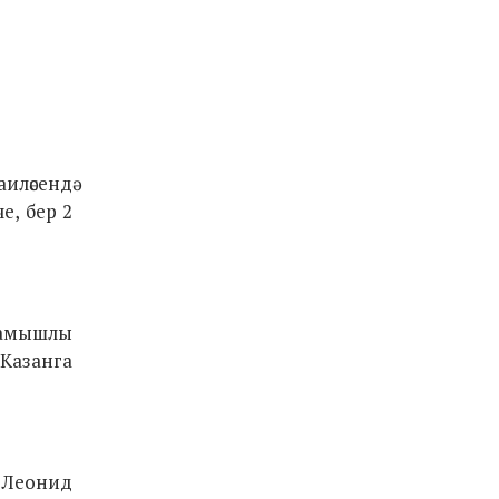
иләсендә
е, бер 2
 Камышлы
 Казанга
 Леонид