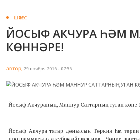
ШӘХЕС
ЙОСЫФ АКЧУРА ҺӘМ МА
КӨННӘРЕ!
автор,
29 ноября 2016 - 07:55
Йосыф Акчураның, Маннур Саттарның туган көне 
Йосыф Акчура татар дөньясын Төркия һәм төрки д
программасында күбрәк өйрәнсәк икән... Чөнки шакт