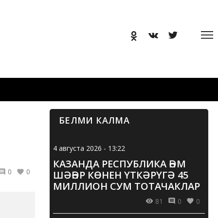
БЕЛМИ КАЛМА
4 августа 2026 - 13:22
КАЗАНДА РЕСПУБЛИКА ҺӘМ
0
0
ШӘҺӘР КӨНЕН ҮТКӘРҮГӘ 45
МИЛЛИОН СУМ ТОТАЧАКЛАР
81
0
0