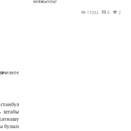
белмәссең!
17292
0
2
әтчелеге
 Истанбул
ль штабы
 катнашу
чы булып