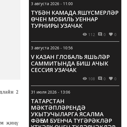
3 августа 2026 - 11:00
ТҮБӘН КАМАДА ЯШҮСМЕРЛӘР
ӨЧЕН МОБИЛЬ УЕННАР
ТУРНИРЫ УЗАЧАК
112
0
0
3 августа 2026 - 10:56
V КАЗАН ГЛОБАЛЬ ЯШЬЛӘР
САММИТЫНДА БИШ АЧЫК
СЕССИЯ УЗАЧАК
108
0
0
едлайн 2
31 июля 2026 - 13:06
ТАТАРСТАН
МӘКТӘПЛӘРЕНДӘ
УКЫТУЧЫЛАРГА ЯСАЛМА
ФӘҺЕМ БУЕНЧА ТҮГӘРӘКЛӘР
сум җиңү