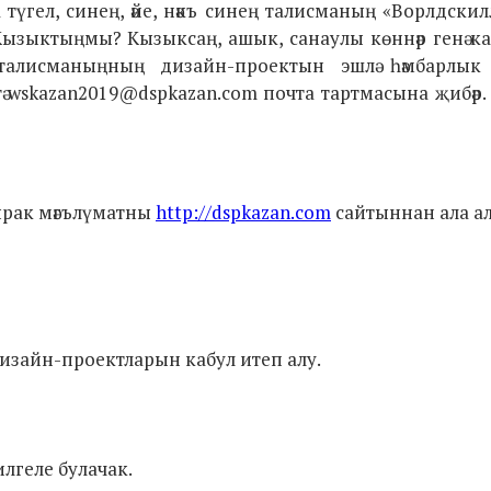
гел, синең, әйе, нәкъ синең талисманың «Ворлдскил
 Кызыктыңмы? Кызыксаң, ашык, санаулы көннәр генә ка
з талисманыңның дизайн-проектын эшлә һәмбарлык 
ә wskazan2019@dspkazan.com почта тартмасына җибәр
лырак мәгълүматны
http://dspkazan.com
сайтыннан ала а
дизайн-проектларын кабул итеп алу.
илгеле булачак.