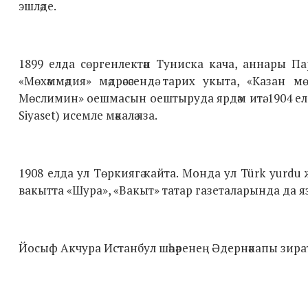
эшләде.
1899 елда сөргенлектән Туниска кача, аннары Пар
«Мөхәммәдия» мәдрәсәсендә тарих укыта, «Казан
Мөслимин» оешмасын оештыруда ярдәм итә. 1904 елда 
Siyaset) исемле мәкалә яза.
1908 елда ул Төркиягә кайта. Монда ул Türk yurdu
вакытта «Шура», «Вакыт» татар газеталарында да яз
Йосыф Акчура Истанбул шәһәренең Әдернәкапы зира