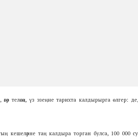
гәр теләсәң, үз эзеңне тарихта калдырырга өлгер: д
җатың кешеләрне таң калдыра торган булса, 100 000 