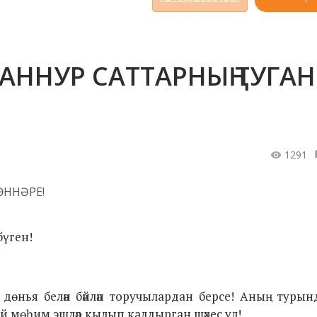
ННУР САТТАРНЫҢ ТУГАН
1291
бүген!
өнья белән бәйләп торучылардан берсе! Аның турынд
ый мөһим эшләр кылып калдырган шәхес ул!