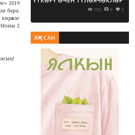
ҮТКӘРҮ ӨЧЕН ТҮЛӘЯЧӘКЛӘР
лс» 2019
150
0
0
ла бара.
кирәкле
. Моны 2
ЯҢА САН
ласың!