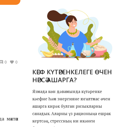
0
0
КӘЕФ КҮТӘРЕНКЕЛЕГЕ ӨЧЕН
НӘРСӘ АШАРГА?
Язмада көн дәвамында күтәренке
кәефне һәм энергияне югалтмас өчен
ашарга кирәк булган ризыкларны
санадык. Аларны үз рационыңа ешрак
а мәктәп
кертсәң, стрессның ни икәнен