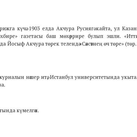
ижга күчә. 1903 елда Акчура Русиягә кайта, ул Каза
 мөхбире» газетасы баш мөхәррире булып эшли. «Итт
Йосыф Акчура төрек телендә «Сәясәтнең өч төре» (төр. 
 журналын нәшер итә, Истанбул университетында укыта
а.
тында күмелгән.