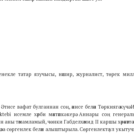
екле татар язучысы, нәшир, журналист, төрек милл
. Әтисе вафат булганнан соң, әнисе белән Төркиягә күчә.
ektebi исемле хәрби мәктәпкә керә. Аннары соң генера
 аны тәмамламый, чөнки Габделхәмид II каршы хәрәкәттә
җәза сөргенлек белән алыштырыла. Сөргенлектә ул укыту