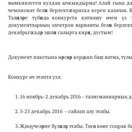
мөмкинлеген кулдан ычкындырма! Алай гына да тү
чемпионат белән берлектә тарихка кереп калачак.
Таләпләре түбәндә: конкурста катнашу өчен ү
документларның электрон варианты белән берлект
декабрьгә кадәр эшләп салырга кирәк, дустым!
Документ пакетына нәрсәләр керә дип баш ватма, ту
Конкурс өч этапта уза:
16 ноябрь-2 декабрь 2016 – талисманнарның 
3-23 декабрь 2016 – сайлап алу этабы.
Җиңүчеләрне бүләкләү этабы. Төгәл көне соңрак б