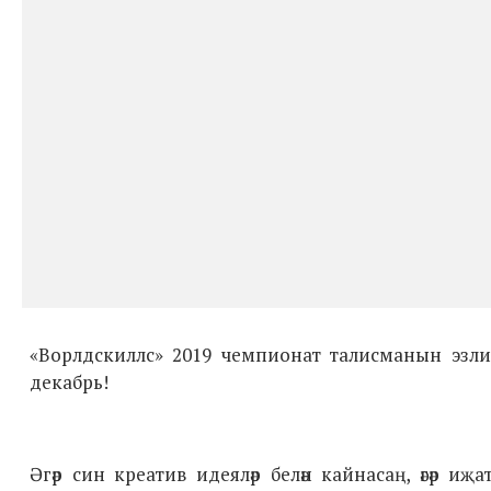
«Ворлдскиллс» 2019 чемпионат талисманын эзли, ә
декабрь!
Әгәр син креатив идеяләр белән кайнасаң, әгәр и