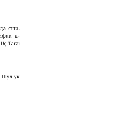
нда яши.
ифак әл-
Üç Tarzı
. Шул ук