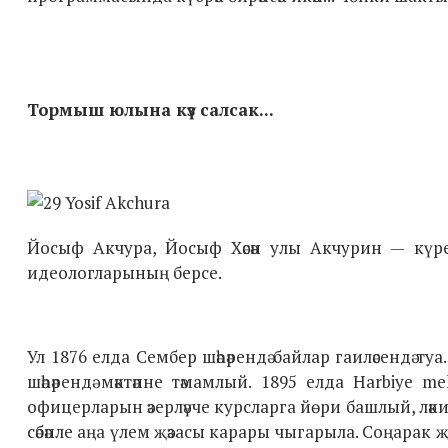
Тормыш юлына күз салсак...
Йосыф Акчура, Йосыф Хәсән улы Акчурин — күрен
идеологларының берсе.
Ул 1876 елда Сембер шәһәрендә байлар гаиләсендә туа
шәһәрендә мәктәпне тәмамлый. 1895 елда Harbiye m
офицерларын әзерләүче курсларга йөри башлый, ләкин
сәбәпле аңа үлем җәзасы карары чыгарыла. Соңарак 