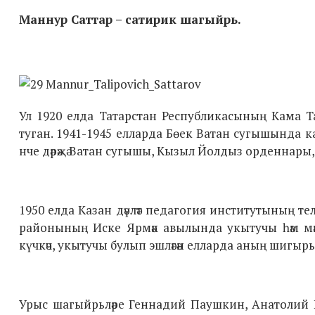
Маннур Саттар – сатирик шагыйрь.
Ул 1920 елда Татарстан Республикасының Кама Т
туган. 1941-1945 елларда Бөек Ватан сугышында ка
нче дәрәҗә Ватан сугышы, Кызыл Йолдыз орденнары, «Б
1950 елда Казан дәүләт педагогия институтының те
районының Иске Ярмәк авылында укытучы һәм мәкт
күчкәч, укытучы булып эшләгән елларда аның шигыр
Урыс шагыйрьләре Геннадий Паушкин, Анатолий 