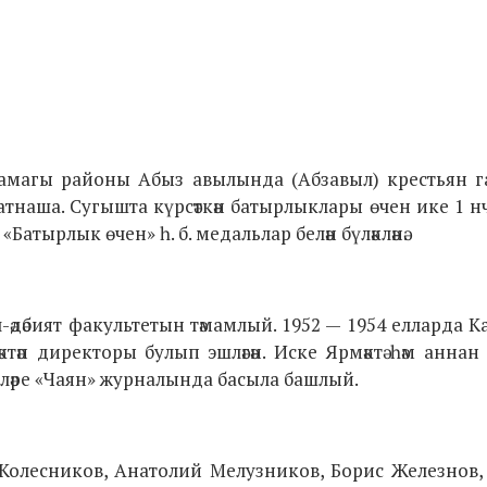
амагы районы Абыз авылында (Абзавыл) крестьян га
тнаша. Сугышта күрсәткән батырлыклары өчен ике 1 нч
атырлык өчен» һ. б. медальлар белән бүләкләнә.
л-әдәбият факультетын тәмамлый. 1952 — 1954 елларда
әп директоры булып эшләгән. Иске Ярмәктә һәм аннан
ьләре «Чаян» журналында басыла башлый.
Колесников, Анатолий Мелузников, Борис Железнов,