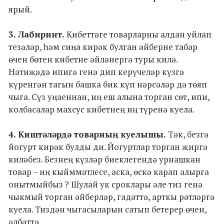
ярый.
3. Лабиринт.
Кибеттәге товарларны алдан уйлап
тезәләр, һәм сиңа кирәк булган әйберне табар
өчен бөтен кибетне әйләнергә туры килә.
Нәтиҗәдә ипигә генә дип керүчеләр күзгә
күренгән тагын башка бик күп нәрсәләр дә төяп
чыга. Сүз уңаеннан, иң еш алына торган сөт, ипи,
колбасалар махсус кибетнең иң түренә куела.
4. Киштәләрдә товарның куелышы.
Тәк, безгә
йогурт кирәк булды ди. Йогуртлар торган җиргә
киләбез. Безнең күзләр биеклегендә урнашкан
товар – иң кыйммәтлесе, аска, өскә карап алырга
онытмыйбыз ? Шулай ук сроклары әле тиз генә
чыкмый торган әйберләр, гадәттә, арткы рәтләргә
куела. Тиздән чыгасыларын сатып бетерер өчен,
әлбәттә.