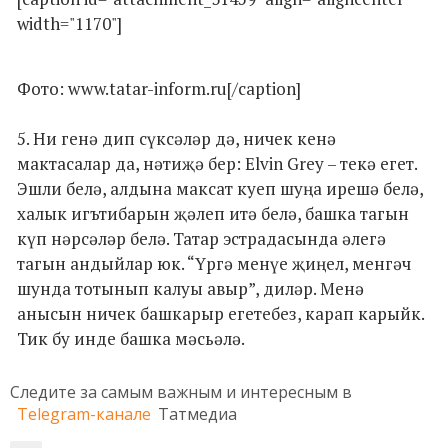
width="1170"]
Фото: www.tatar-inform.ru[/caption]
5. Ни генә дип сүксәләр дә, ничек кенә
мактасалар да, нәтиҗә бер: Elvin Grey – текә егет.
Эшли белә, алдына максат куеп шуңа ирешә белә,
халык игътибарын җәлеп итә белә, башка тагын
күп нәрсәләр белә. Татар эстрадасында әлегә
тагын андыйлар юк. “Үргә менүе җиңел, менгәч
шунда тотынып калуы авыр”, диләр. Менә
анысын ничек башкарыр егетебез, карап карыйк.
Тик бу инде башка мәсьәлә.
Следите за самым важным и интересным в
Telegram-канале
Татмедиа