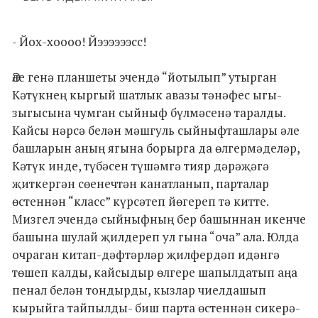
- Йох-хоооо! Йээээээсс!
Әле генә планшеты эчендә “йотылып” утырган
Кәтүкнең кыргый шатлык авазы тәнәфес ыгы-
зыгысына чумган сыйныф бүлмәсенә таралды.
Кайсы нәрсә белән мәшгуль сыйныфташлары әле
башларын аның ягына борырга да өлгермәделәр,
Кәтүк инде, түбәсен түшәмгә тияр дәрәҗәгә
җиткергән сөенечтән канатланып, парталар
өстеннән “класс” күрсәтеп йөгереп тә китте.
Мизгел эчендә сыйныфның бер башыннан икенче
башына шулай җилдереп ул гына “оча” ала. Юлда
очраган китап-дәфтәрләр җилфердәп идәнгә
төшеп калды, кайсыдыр өлгере шапылдатып аңа
пенал белән тондырды, кызлар чиелдашып
кырыйга тайпылды- биш парта өстеннән сикерә-