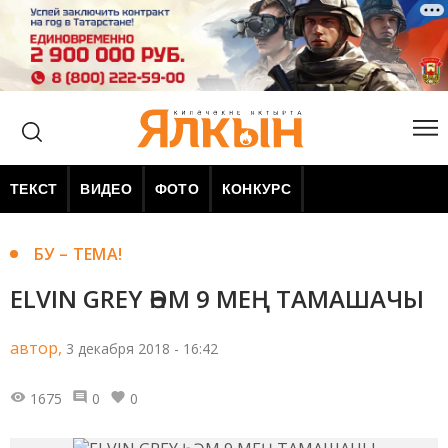
ТЕКСТ
ВИДЕО
ФОТО
КОНКУРС
БУ – ТЕМА!
ELVIN GREY ҺӘМ 9 МЕҢ ТАМАШАЧЫ
автор,
3 декабря 2018 - 16:42
1675
0
0