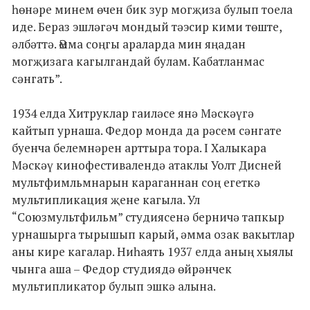
һөнәре минем өчен бик зур могҗиза булып тоела
иде. Бераз эшләгәч мондый тәэсир кими төште,
әлбәттә. Әмма соңгы араларда мин яңадан
могҗизага кагылгандай булам. Кабатланмас
сәнгать”.
1934 елда Хитруклар гаиләсе янә Мәскәүгә
кайтып урнаша. Федор монда да рәсем сәнгате
буенча белемнәрен арттыра тора. I Халыкара
Мәскәү кинофестивалендә атаклы Уолт Дисней
мультфимльмнарын караганнан соң егеткә
мультипликация җене кагыла. Ул
“Союзмультфильм” студиясенә берничә тапкыр
урнашырга тырышып карый, әмма озак вакытлар
аны кире кагалар. Ниһаять 1937 елда аның хыялы
чынга аша – Федор студиядә өйрәнчек
мультипликатор булып эшкә алына.