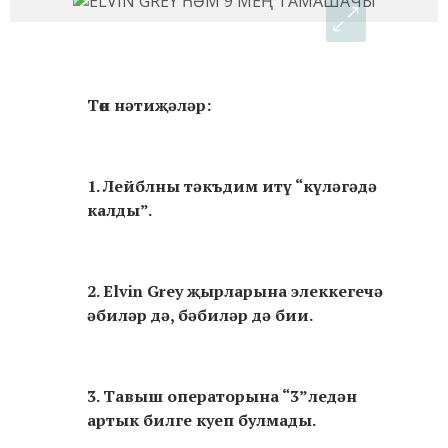
Төп нәтиҗәләр:
1. Лейблны тәкъдим итү “күләгәдә
калды”.
2. Elvin Grey җырларына элеккегечә
әбиләр дә, бәбиләр дә бии.
3. Тавыш операторына “3”ледән
артык билге куеп булмады.