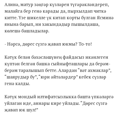
Алинә, матур зәңгәр күзләрен түгәрәкләндереп,
малайга бер генә карады да, пырхылдап читкә
китте. Үзе шикелле үк китап корты булган Ясминә
янына барып, ни хакындадыр пышылдаша,
көлешә башладылар.
- Нәрсә, дөрес сүзгә җавап юкмы? То-то!
Кәтүк белән бәхәсләшүнең файдасыз икәнлеген
күптән белгән башка сыйныфташлары да берәм-
берәм таралышып бетте. Алардан “вәт ахмаклар”,
“шаярудыр бу”, “юри әйтәләрдер” кебек сүзләр
генә калды.
Кәтүк мондый илтифатсызлыкка башта үпкәләргә
уйлаган иде, аннары кире уйлады. “Дөрес сүзгә
җавап юк шул!”