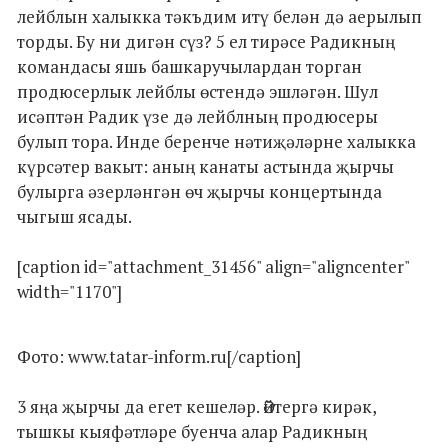
лейблын халыкка тәкъдим итү белән дә аерылып
торды. Бу ни дигән сүз? 5 ел тирәсе Радикның
командасы яшь башкаручылардан торган
продюсерлык лейблы өстендә эшләгән. Шул
исәптән Радик үзе дә лейблның продюсеры
булып тора. Инде беренче нәтиҗәләрне халыкка
күрсәтер вакыт: аның канаты астында җырчы
булырга әзерләнгән өч җырчы концертында
чыгыш ясады.
[caption id="attachment_31456" align="aligncenter"
width="1170"]
Фото: www.tatar-inform.ru[/caption]
3 яңа җырчы да егет кешеләр. Әйтергә кирәк,
тышкы кыяфәтләре буенча алар Радикның