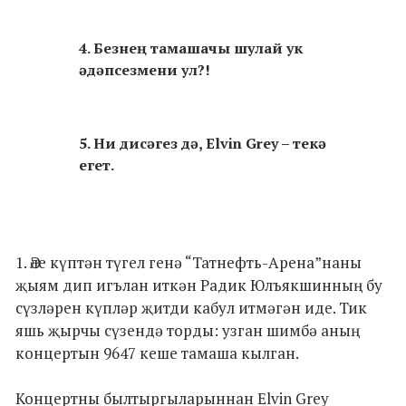
4. Безнең тамашачы шулай ук
әдәпсезмени ул?!
5. Ни дисәгез дә, Elvin Grey – текә
егет.
1. Әле күптән түгел генә “Татнефть-Арена”наны
җыям дип игълан иткән Радик Юлъякшинның бу
сүзләрен күпләр җитди кабул итмәгән иде. Тик
яшь җырчы сүзендә торды: узган шимбә аның
концертын 9647 кеше тамаша кылган.
Концертны былтыргыларыннан Elvin Grey