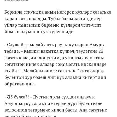
Берничә секундка аның йөгерек күзләре сәгатькә
карап катып калды. Тубал башына ниндидер
уйлар тынгылык бирмәве күзләрен челт-челт
йомып алуыннан ук күренә иде.
- Слушай... - малай аптыраулы күзләрен Амурга
төбәде. – Кышкы вакытка күчкәч, тәүлегенә 23
сәгать кала, ди, допустим, ә ул артык вакытны
сәгатьтән ничек алалар соң? Сәгать кискәннәре
юк бит. - Малайны әнисе сәгатьне “кисәкләргә
бүленгән зур бәлеш дип күз алдына китер” дип
өйрәткән иде.
- Ә 25 булса?! – Дустын ярты сүздән аңлаучы
Амурның күз алдына егерме дүрт бүлентекле
велосипед тәгәрмәче килеп басты. Аңа сәгатьне
шулай өйрәткәннәр иде.