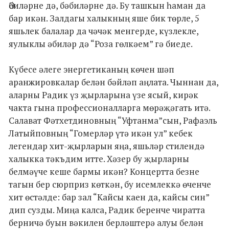
Әбиләрне дә, бәбиләрне дә. Бу ташкын һаман да
бар икән. Залдагы халыкның яше бик төрле, 5
яшьлек балалар да чәчәк менгерде, күзлекле,
яулыклы әбиләр дә “Роза гөлкәем” гә биеде.
Күбесе әлеге энергетиканың көчен шәп
аранжировкалар белән бәйләп аңлата. Чыннан да,
аларны Радик үз җырларына үзе ясый, кирәк
чакта гына профессионалларга мөрәҗәгать итә.
Салават Фәтхетдиновның “Уфтанма”сын, Рафаэль
Латыйповның “Гомерләр үтә икән ул” кебек
легендар хит-җырларын яңа, яшьләр стилендә
халыкка тәкъдим итте. Хәзер бу җырларны
белмәүче кеше бармы икән? Концертта безне
тагын бер сюрприз көткән, бу исемлеккә өченче
хит өстәлде: бар зал “Кайсы каен да, кайсы син”
дип сузды. Миңа калса, Радик беренче чиратта
берничә буын вәкилен берләштерә алуы белән