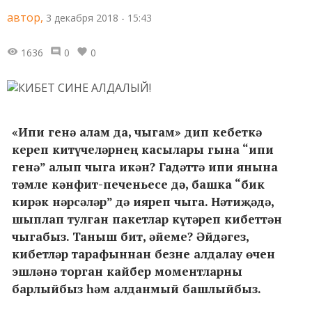
автор,
3 декабря 2018 - 15:43
1636
0
0
«Ипи генә алам да, чыгам» дип кебеткә
кереп китүчеләрнең касылары гына “ипи
генә” алып чыга икән? Гадәттә ипи янына
тәмле кәнфит-печеньесе дә, башка “бик
кирәк нәрсәләр” дә ияреп чыга. Нәтиҗәдә,
шыплап тулган пакетлар күтәреп кибеттән
чыгабыз. Таныш бит, әйеме? Әйдәгез,
кибетләр тарафыннан безне алдалау өчен
эшләнә торган кайбер моментларны
барлыйбыз һәм алданмый башлыйбыз.