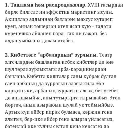
1. Ташлама һәм распродажалар.
XVIII гасырдан
бирле билгеле иң эффектив маркетинг ысулы.
Акцияләр алдыннан бәяләрне махсус күтәреп
куеп, аннан төшергән итеп ясап кую – гадәти
күренешкә әйләнеп бара. Тик ни гаҗәп, без
алдануыбызны дәвам итәбез.
2. Кибеттәге “арбаларның” зурлыгы.
Театр
элгечләрдән башланган кебек кибетләр дә әнә
шул төрле зурлыктагы арба-кәрҗиннәрдән
башлана. Кибеттә киштәләр саны күбрәк булган
саен арбаның да зуррагын аласы килә. Әгәр
кәрҗин яки, арбаның зуррагын алсак, без үзебез
дә аңышмыйча, аны тутырырга тырышабыз. Этеп
йөргәч, аның авыраюын шулай ук тоймыйбыз.
Артык күп әйбер кирәк булмаса, кәрҗин генә
алыгыз, бер-ике әйбер генә алырга уйласагыз,
бөтенләй ике кулны селтәп кенә керсәгез дә