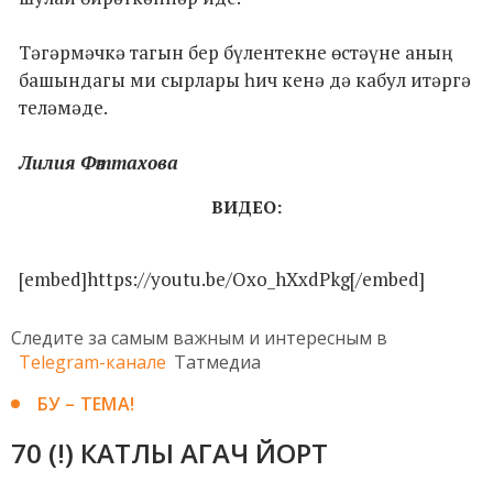
Тәгәрмәчкә тагын бер бүлентекне өстәүне аның
башындагы ми сырлары һич кенә дә кабул итәргә
теләмәде.
Лилия Фәттахова
ВИДЕО:
[embed]https://youtu.be/Oxo_hXxdPkg[/embed]
Следите за самым важным и интересным в
Telegram-канале
Татмедиа
БУ – ТЕМА!
70 (!) КАТЛЫ АГАЧ ЙОРТ