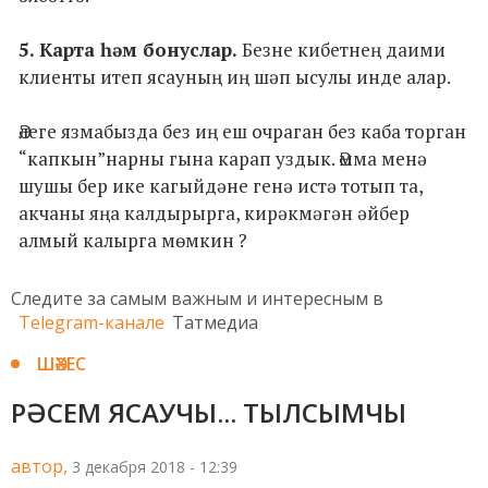
5. Карта һәм бонуслар.
Безне кибетнең даими
клиенты итеп ясауның иң шәп ысулы инде алар.
Әлеге язмабызда без иң еш очраган без каба торган
“капкын”нарны гына карап уздык. Әмма менә
шушы бер ике кагыйдәне генә истә тотып та,
акчаны яңа калдырырга, кирәкмәгән әйбер
алмый калырга мөмкин ?
Следите за самым важным и интересным в
Telegram-канале
Татмедиа
ШӘХЕС
РӘСЕМ ЯСАУЧЫ... ТЫЛСЫМЧЫ
автор,
3 декабря 2018 - 12:39