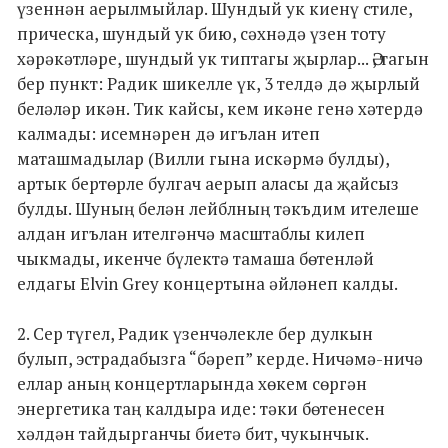
үзеннән аерылмыйлар. Шундый ук киенү стиле,
прическа, шундый ук бию, сәхнәдә үзен тоту
хәрәкәтләре, шундый ук типтагы җырлар... Ә, тагын
бер пункт: Радик шикелле үк, 3 телдә дә җырлый
беләләр икән. Тик кайсы, кем икәне генә хәтердә
калмады: исемнәрен дә игълан итеп
маташмадылар (Вилли гына искәрмә булды),
артык бертөрле булгач аерып аласы да җайсыз
булды. Шуның белән лейблның тәкъдим ителеше
алдан игълан ителгәнчә масштаблы килеп
чыкмады, икенче бүлектә тамаша бөтенләй
елдагы Elvin Grey концертына әйләнеп калды.
2. Сер түгел, Радик үзенчәлекле бер дулкын
булып, эстрадабызга “бәреп” керде. Ничәмә-ничә
еллар аның концертларында хөкем сөргән
энергетика таң калдыра иде: тәки бөтенесен
хәлдән тайдырганчы биетә бит, чукынчык.