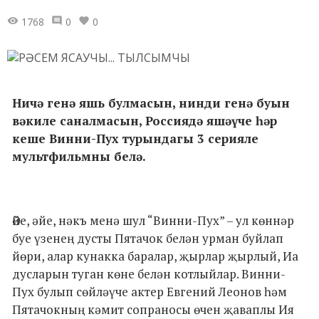
1768
0
0
Ничә генә яшь булмасын, нинди генә буын
вәкиле саналмасын, Россиядә яшәүче һәр
кеше Винни-Пух турындагы 3 серияле
мультфильмны белә.
Әйе, әйе, нәкъ менә шул “Винни-Пух” – ул көннәр
буе үзенең дусты Пятачок белән урман буйлап
йөри, алар кунакка баралар, җырлар җырлый, Иа
дусларын туган көне белән котлыйлар. Винни-
Пух булып сөйләүче актер Евгений Леонов һәм
Пятачокның кәмит сопраносы өчен җаваплы Ия