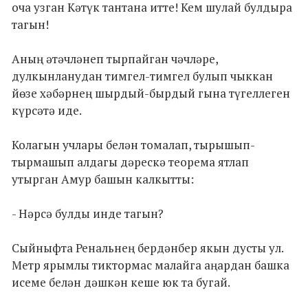
оча узган Кәтүк тантана итте! Кем шулай булдыра
тагын!
Аның әтәчләнеп тырпайган чәчләре,
дулкынланудан тимгел-тимгел булып чыккан
йөзе хәбәрнең шырдый-бырдый гына түгеллеген
күрсәтә иде.
Колагын учлары белән томалап, тырышып-
тырмашып алдагы дәрескә теорема ятлап
утырган Амур башын калкытты:
- Нәрсә булды инде тагын?
Сыйныфта Ренальнең бердәнбер якын дусты ул.
Метр ярымлы тиктормас малайга аңардан башка
исеме белән дәшкән кеше юк та бугай.