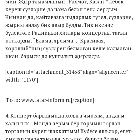
мин. Җыр тәмамланып “Рәхмәт, Казан!” кебек
кереш сүзләрне дә чама белән генә аердым.
Чыннан да, кайтавазга чыдарлык түгел, сүзләрне,
җырны аңлау бик авыр булды. Тик икенче
бүлектәге Радикның хитлары концертны тагын
коткарды: “Елама, ярсыма”, “Красивая,
хороший”ның сүзләрен белмәгән кеше калмаган
икән, барысы да кушылып җырлады.
[caption id="attachment_31458" align="aligncenter"
width="1170"]
Фото: www.tatar-inform.ru[/caption]
4. Концерт барышында холлга чыксам, андагы
халыыык... Монда аерым бер тормыш гөрләп
торганын күреп шаккаттым! Күбесе яшьләр, егет-
кызлар үзара таныша, хот-дог, бургер белән