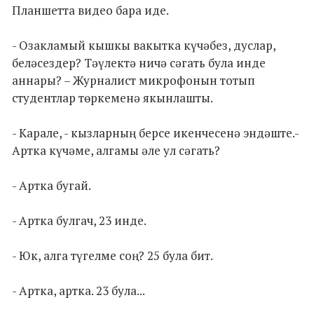
Планшетта видео бара иде.
- Озакламый кышкы вакытка күчәбез, дуслар,
беләсездер? Тәүлектә ничә сәгать була инде
аннары? – Журналист микрофонын тотып
студентлар төркеменә якынлашты.
- Карале, - кызларның берсе икенчесенә эндәште.-
Артка күчәме, алгамы әле ул сәгать?
- Артка бугай.
- Артка булгач, 23 инде.
- Юк, алга түгелме соң? 25 була бит.
- Артка, артка. 23 була...