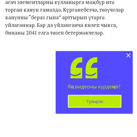
агач элементларны кулланырга мәҗбүр итә
торган канун гамәлдә. Күргәнебезчә, төзүчеләр
канунны “бераз гына” арттырып үтәргә
уйлаганнар. Бар да уйланганча килеп чыкса,
бинаны 2041 елга төзеп бетермәкчеләр.
Яңа видеоны күрдеңме?
Тулырак