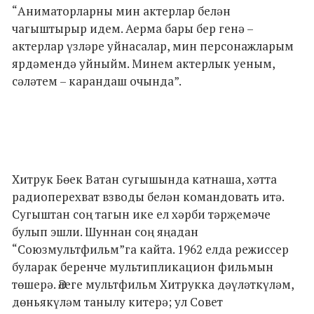
“Аниматорларны мин актерлар белән
чагыштырыр идем. Аерма бары бер генә –
актерлар үзләре уйнасалар, мин персонажларым
ярдәмендә уйныйм. Минем актерлык уеным,
сәләтем – карандаш очында”.
Хитрук Бөек Ватан сугышында катнаша, хәтта
радиоперехват взводы белән командовать итә.
Сугыштан соң тагын ике ел хәрби тәрҗемәче
булып эшли. Шуннан соң яңадан
“Союзмультфильм”га кайта. 1962 елда режиссер
буларак беренче мультипликацион фильмын
төшерә. Әлеге мультфильм Хитрукка дәүләткүләм,
дөньякүләм танылу китерә; ул Совет