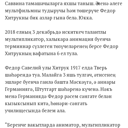
Саввина тамашачыларга яхшы таныш. Ә менә әлеге
мультфильмны тудыручы һәм төшерүче Федор
Хитрукны бик азлар гына белә. Юкка.
2018 елның 3 декабрьдә искиткеч талантлы
мультипликатор, халыкара анимация буенча
терминнар сүзлеген төзүчеләренең берсе Федор
Хитрукның вафатына 6 ел тула.
Федор Савелий улы Хитрук 1917 елда Тверь
шәһәрендә туа. Малайга 3 яшь тулгач, әтисенең
эшләре буенча гаилә башта Мәскәүгә, ә аннары
Германиягә, Штутгарт шәһәренә күченә. Нәкъ
менә Германиядә Федор рәсем сәнгате белән
кызыксынып китә, һөнәри-сәнгать
училищесында белем ала.
“Беренче вакытларда аниматор, мультипликатор