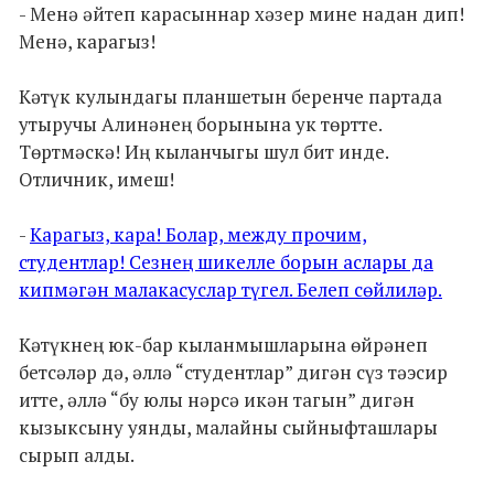
- Менә әйтеп карасыннар хәзер мине надан дип!
Менә, карагыз!
Кәтүк кулындагы планшетын беренче партада
утыручы Алинәнең борынына ук төртте.
Төртмәскә! Иң кыланчыгы шул бит инде.
Отличник, имеш!
-
Карагыз, кара! Болар, между прочим,
студентлар! Сезнең шикелле борын аслары да
кипмәгән малакасуслар түгел. Белеп сөйлиләр.
Кәтүкнең юк-бар кыланмышларына өйрәнеп
бетсәләр дә, әллә “студентлар” дигән сүз тәэсир
итте, әллә “бу юлы нәрсә икән тагын” дигән
кызыксыну уянды, малайны сыйныфташлары
сырып алды.