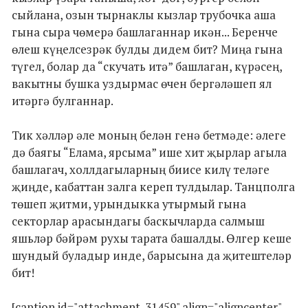
сыйлана, озын тырнаклы кызлар трубочка аша
гына сыра чөмерә башлаганнар икән... Беренче
өлеш күңелсезрәк булды дидем бит? Миңа гына
түгел, болар да “скучать итә” башлаган, күрәсең,
вакытны бушка уздырмас өчен бергәләшеп ял
итәргә булганнар.
Тик хәлләр әле моның белән генә бетмәде: әлеге
дә баягы “Елама, ярсыма” ише хит җырлар агыла
башлагач, холлдагыларның биисе килү теләге
җиңде, кабаттан залга кереп тулдылар. Танцполга
төшеп җитми, урындыкка утырмый гына
секторлар арасындагы баскычларда салмыш
яшьләр бәйрәм рухы тарата башалды. Өлгер кеше
шундый буладыр инде, барысына да җитештеләр
бит!
[caption id="attachment_31459" align="aligncenter"