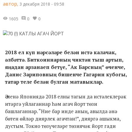
автор,
3 декабря 2018 - 09:58
1605
0
0
2018 ел күп нәрсәләре белән истә калачак,
әлбәттә. Биткоиннарның чиктән тыш артып,
яңадан арзанаеп бетүе, “Ак Барсның” өченче,
Данис Зариповның бишенче Гагарин кубогы,
татар теле белән булган матавыклар.
Ә менә Япониядә 2018 елны тагын да истәлеклерәк
итәргә уйлаганнар һәм агач йорт төзи
башлаганнар. “Ние бар инде аның, авылда әнә
бөтен өйләр диярлек агачтан!”, дияргә ашыкма,
дустым. Токио төзүчеләре төзиячәк йорт гади