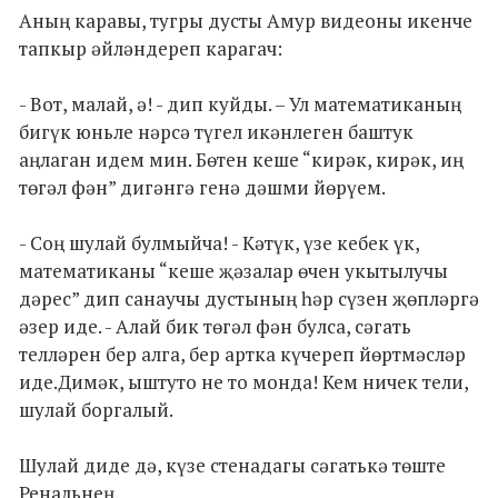
Аның каравы, тугры дусты Амур видеоны икенче
тапкыр әйләндереп карагач:
- Вот, малай, ә! - дип куйды. – Ул математиканың
бигүк юньле нәрсә түгел икәнлеген баштук
аңлаган идем мин. Бөтен кеше “кирәк, кирәк, иң
төгәл фән” дигәнгә генә дәшми йөрүем.
- Соң шулай булмыйча! - Кәтүк, үзе кебек үк,
математиканы “кеше җәзалар өчен укытылучы
дәрес” дип санаучы дустының һәр сүзен җөпләргә
әзер иде. - Алай бик төгәл фән булса, сәгать
телләрен бер алга, бер артка күчереп йөртмәсләр
иде.Димәк, ыштуто не то монда! Кем ничек тели,
шулай боргалый.
Шулай диде дә, күзе стенадагы сәгатькә төште
Ренальнең.