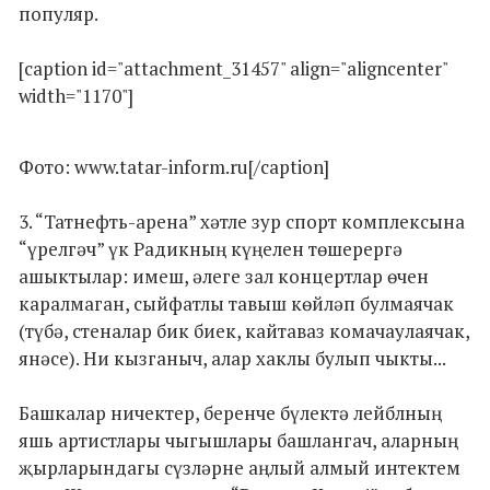
популяр.
[caption id="attachment_31457" align="aligncenter"
width="1170"]
Фото: www.tatar-inform.ru[/caption]
3. “Татнефть-арена” хәтле зур спорт комплексына
“үрелгәч” үк Радикның күңелен төшерергә
ашыктылар: имеш, әлеге зал концертлар өчен
каралмаган, сыйфатлы тавыш көйләп булмаячак
(түбә, стеналар бик биек, кайтаваз комачаулаячак,
янәсе). Ни кызганыч, алар хаклы булып чыкты...
Башкалар ничектер, беренче бүлектә лейблның
яшь артистлары чыгышлары башлангач, аларның
җырларындагы сүзләрне аңлый алмый интектем