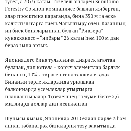
түгел, ә 70 (!) катлы. Төзелеш эшләрен Sumitomo
Forestry Co япон компаниясе башлап җибәргән,
алар проектына караганда, бина 350 м га өскә
калкып чыгарга тиеш. Чагыштыру өчен, Казанның
иң биек биналарыннан булган “Ривьера”
кунакханәсе – “нибары” 26 катлы һәм 100 м дан
бераз гына артык.
Япониядәге бина тулысынча диярлек агачтан
булачак, дип көтелә – корыч элементлар барлык
бинаның 10%ы тирәсен генә тәкшил итәчәк.
Бинаның төрле якларында урнашкан
балконнарда үсемлекләр утыртырга
планлаштыралар. Төзелешнең гомуми бәясе 5,6
миллиард доллар дип исәпләнгән.
Шунысы кызык, Япониядә 2010 елдан бирле 3 һәм
аннан тәбәнәгрәк биналарны төзү вакытында