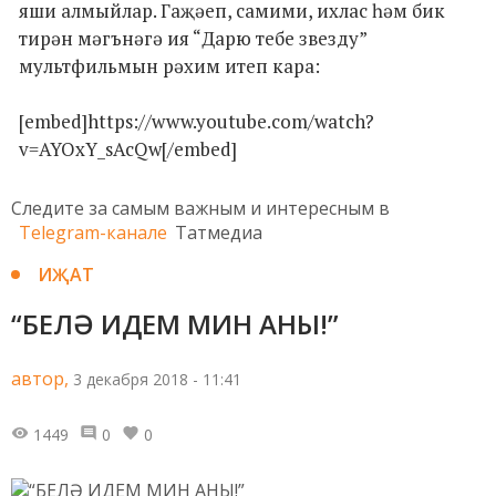
яши алмыйлар. Гаҗәеп, самими, ихлас һәм бик
тирән мәгънәгә ия “Дарю тебе звезду”
мультфильмын рәхим итеп кара:
[embed]https://www.youtube.com/watch?
v=AYOxY_sAcQw[/embed]
Следите за самым важным и интересным в
Telegram-канале
Татмедиа
ИҖАТ
“БЕЛӘ ИДЕМ МИН АНЫ!”
автор,
3 декабря 2018 - 11:41
1449
0
0