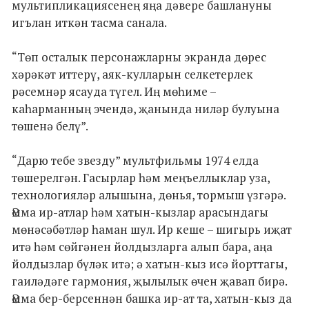
мультипликациясенең яңа дәвере башлануны
игълан иткән тасма санала.
“Төп осталык персонажларны экранда дөрес
хәрәкәт иттерү, аяк-кулларын селкетерлек
рәсемнәр ясауда түгел. Иң мөһиме –
каһарманның эчендә, җанында ниләр булуына
төшенә белү”.
“Дарю тебе звезду” мультфильмы 1974 елда
төшерелгән. Гасырлар һәм меңъеллыклар уза,
технологияләр алышына, дөнья, тормыш үзгәрә.
Әмма ир-атлар һәм хатын-кызлар арасындагы
мөнәсәбәтләр һаман шул. Ир кеше – шигырь иҗат
итә һәм сөйгәнен йолдызларга алып бара, аңа
йолдызлар бүләк итә; ә хатын-кыз исә йорттагы,
гаиләдәге гармония, җылылык өчен җавап бирә.
Әмма бер-берсеннән башка ир-ат та, хатын-кыз да