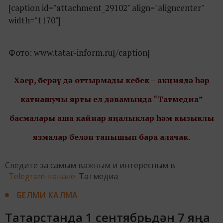
[caption id="attachment_29102" align="aligncenter"
width="1170"]
Фото: www.tatar-inform.ru[/caption]
Хәер, берәү дә оттырмады кебек – акциядә һәр
катнашучы ярты ел дәвамында “Татмедиа”
басмалары аша кайнар яңалыклар һәм кызыклы
язмалар белән танышып бара алачак.
Следите за самым важным и интересным в
Telegram-канале
Татмедиа
БЕЛМИ КАЛМА
Татарстанда 1 сентябрьдән 7 яңа