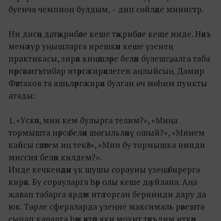
буенча чемпион булдым, – дип сөйләде министр.
Ни дисәң дә, тәҗрибәле кеше тәҗрибәле кеше инде. Нәкъ
менә зур уңышларга ирешкән кеше үзенең
практикасы, зирәк киңәшләре белән бүлешсә, алга таба
нәрсәгә игътибар итәргә кирәклеген аңлыйсың. Дамир
Фәттахов та яшьләргә кирәк булган өч мөһим пункты
атады:
1. «Үскәч, мин кем булырга телим?», «Миңа
тормышта нәрсә белән шөгыльләнү ошый?», «Минем
кайсы сәләтем иң текә?», «Мин бу тормышка нинди
миссия белән килдем?».
Инде кечкенәдән үк шушы сорауны үзеңә бирергә
кирәк. Бу сорауларга һәр олы кеше дә уйлана. Аңа
җавап табарга ярдәм итә торган бернинди дару да
юк. Төрле сфераларда үзеңне максималь рәвештә
сынап карарга һәм әктәп яки мохит тәкъдим иткән