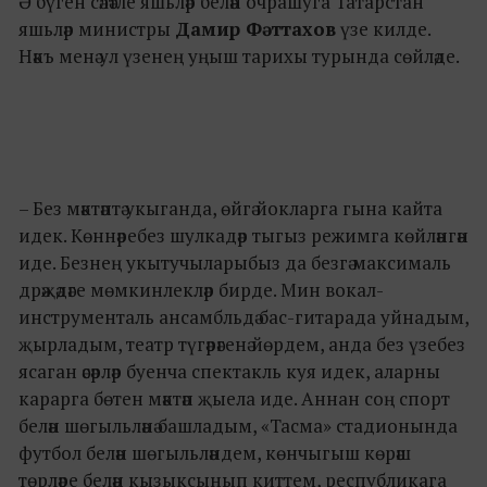
Ә бүген сәләтле яшьләр белән очрашуга Татарстан
яшьләр министры
Дамир Фәттахов
үзе килде.
Нәкъ менә ул үзенең уңыш тарихы турында сөйләде.
– Без мәктәптә укыганда, өйгә йокларга гына кайта
идек. Көннәребез шулкадәр тыгыз режимга көйләнгән
иде. Безнең укытучыларыбыз да безгә максималь
дрәҗәдәге мөмкинлекләр бирде. Мин вокал-
инструменталь ансамбльдә бас-гитарада уйнадым,
җырладым, театр түгәрәгенә йөрдем, анда без үзебез
ясаган әсәрләр буенча спектакль куя идек, аларны
карарга бөтен мәктәп җыела иде. Аннан соң спорт
белән шөгыльләнә башладым, «Тасма» стадионында
футбол белән шөгыльләндем, көнчыгыш көрәш
төрләре белән кызыксынып киттем, республикага