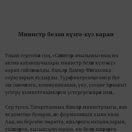
Министр белән күзгә-күз карап
Уңыш сереннән соң, «Сәләтлеләр ачылышы»ның иң
актив катаншучылары министр белән күзгә-күз
карап сөйләшә алды. Яшьләр Дамир Фәттаховка
сорауларын яудырды. Түрә фикеренчә, гомер буе
эш сөючәнлек, коммуникация, уку, үзеңне һәрвакыт
үстерү компетенцияләрен үстерергә кирәк икән.
Сер түгел, Татарстанның Яшьләр министрлыгы, яңа
ведомство буларак, әле формалашып кына килә.
Аңа, иң беренче чиратта, яшьләрнең ихтыяҗларын,
таләпләрен, кызыксынуларын, ни белән яшәүләрен