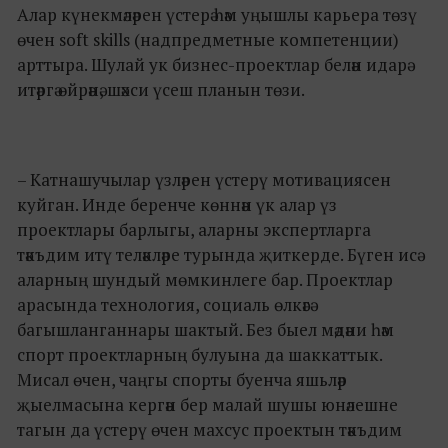
Алар күнекмәләрен үстерә һәм уңышлы карьера төзү
өчен soft skills (надпредметные компетенции)
арттыра. Шулай ук бизнес-проектлар белән идарә
итәргә өйрәнә, шәхси үсеш планын төзи.
– Катнашучылар үзләрен үстерү мотивациясен
куйган. Инде беренче көннән үк алар үз
проектлары барлыгы, аларны экспертларга
тәкъдим итү теләкләре турында җиткерде. Бүген исә
аларның шундый мөмкинлеге бар. Проектлар
арасында технология, социаль өлкәгә
багышланганнары шактый. Без быел мәдәни һәм
спорт проектларның булуына да шаккаттык.
Мисал өчен, чаңгы спорты буенча яшьләр
җыелмасына кергән бер малай шушы юнәлешне
тагын да үстерү өчен махсус проектын тәкъдим