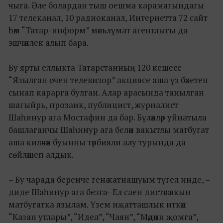
чыга. Әле болардан тыш оешма карамагындагы
17 телеканал, 10 радиоканал, Интернетта 72 сайт
һәм “Татар-информ” мәгълүмат агентлыгы да
эшчәнлек алып бара.
Бу ярты еллыкта Татарстанның 120 кешесе
“Язылган өчен телевизор” акциясе аша үз бәхетен
сынап карарга булган. Алар арасында танылган
шагыйрь, прозаик, публицист, журналист
Шаһинур ага Мостафин да бар. Бүләкләр уйнатыла
башлаганчы Шаһинур ага белән вакытлы матбугат
аша киләчәк буынны тәрбияли алу турында да
сөйләшеп алдык.
– Бу чарада беренче генә катнашуым түгел инде, –
диде Шаһинур ага безгә. – Ел саен дистәгә якын
матбугатка язылам. Үзем иҗатташлык иткән
“Казан утлары”, “Идел”, “Чаян”, “Мәдәни җомга”,