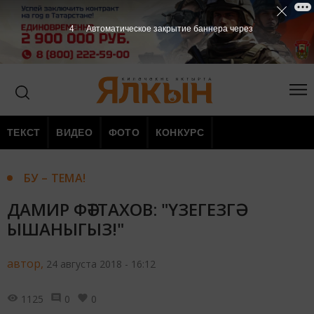
3
Автоматическое закрытие баннера через
ТЕКСТ
ВИДЕО
ФОТО
КОНКУРС
БУ – ТЕМА!
ДАМИР ФӘТТАХОВ: "ҮЗЕГЕЗГӘ
ЫШАНЫГЫЗ!"
автор,
24 августа 2018 - 16:12
1125
0
0