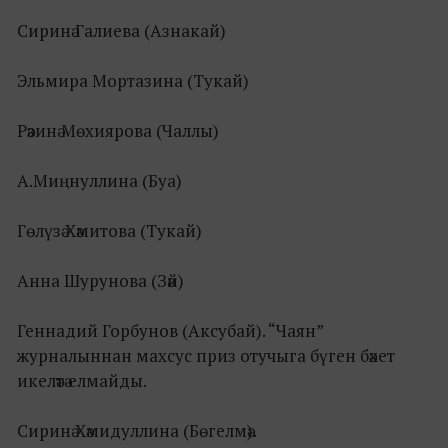
Сиринә Галиева (Азнакай)
Эльмира Мортазина (Тукай)
Рәзинә Мөхиярова (Чаллы)
А.Миңнуллина (Буа)
Гөлүзә Хәмитова (Тукай)
Анна Шурунова (Зәй)
Геннадий Горбунов (Аксубай). “Чаян”
журналыннан махсус приз отучыга бүген бәхет
икеләтә елмайды.
Сиринә Хәмидуллина (Бөгелмә).