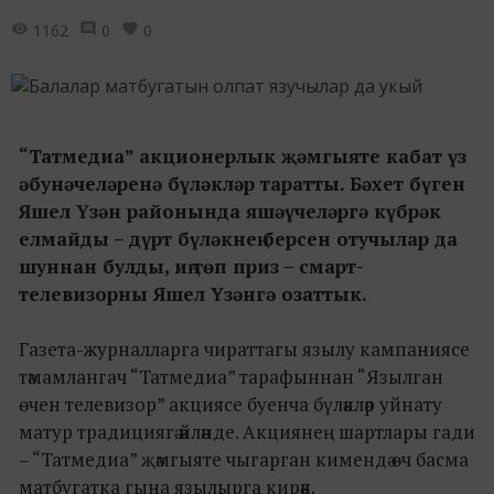
1162
0
0
“Татмедиа” акционерлык җәмгыяте кабат үз
әбунәчеләренә бүләкләр таратты. Бәхет бүген
Яшел Үзән районында яшәүчеләргә күбрәк
елмайды – дүрт бүләкнең берсен отучылар да
шуннан булды, иң төп приз – смарт-
телевизорны Яшел Үзәнгә озаттык.
Газета-журналларга чираттагы язылу кампаниясе
тәмамлангач “Татмедиа” тарафыннан “Язылган
өчен телевизор” акциясе буенча бүләкләр уйнату
матур традициягә әйләнде. Акциянең шартлары гади
– “Татмедиа” җәмгыяте чыгарган кимендә өч басма
матбугатка гына язылырга кирәк.