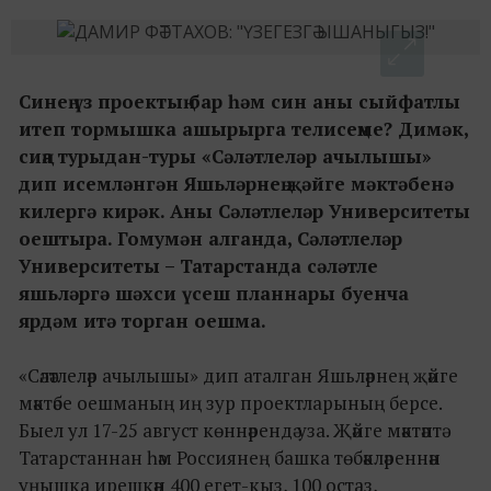
Синең үз проектың бар һәм син аны сыйфатлы
итеп тормышка ашырырга телисеңме? Димәк,
сиңа турыдан-туры «Сәләтлеләр ачылышы»
дип исемләнгән Яшьләрнең җәйге мәктәбенә
килергә кирәк. Аны Сәләтлеләр Университеты
оештыра. Гомумән алганда, Сәләтлеләр
Университеты – Татарстанда сәләтле
яшьләргә шәхси үсеш планнары буенча
ярдәм итә торган оешма.
«Сәләтлеләр ачылышы» дип аталган Яшьләрнең җәйге
мәктәбе оешманың иң зур проектларының берсе.
Быел ул 17-25 август көннәрендә уза. Җәйге мәктәптә
Татарстаннан һәм Россиянең башка төбәкләреннән
уңышка ирешкән 400 егет-кыз, 100 остаз,