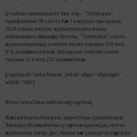
Ә сайлау мөмкинлеге бик зур – “Татмедиа”
тарафыннан 98 газета һәм 14 журнал чыгарыла.
2018 елның икенче яртыеллыгына язылу
кампаниясе нәтиҗәләре буенча, “Татмедиа” газета-
журналларының гомуми басма тиражы 250 мең
978 данә тәшкил иткән. Шулардан гомуми язылу
тиражы 214 мең 233 данәгә җиткән.
[caption id="attachment_29100" align="alignright"
width="500"]
Фото: www.tatar-inform.ru[/caption]
Җәмгыятьнең генераль директоры урынбасары
Эльвира Исмәгыйлева сүзләренә караганда, газета-
журналлар татар, рус, чуваш һәм удмурт телләрендә