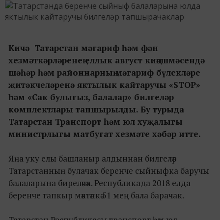
Кичә Татарстан мәгариф һәм фән
хезмәткәрләренең еллык август киңәшмәсендә
шәһәр һәм районнарның мәгариф бүлекләре
җитәкчеләренә яктылык кайтаручы «STOP»
һәм «Сак булыгыз, балалар» билгеләр
комплектлары тапшырылды. Бу турыда
Татарстан Транспорт һәм юл хуҗалыгы
министрлыгы матбугат хезмәте хәбәр итте.
Яңа уку елы башланыр алдыннан билгеләр
Татарстанның булачак беренче сыйныфка баручы
балаларына биреләчәк. Республикада 2018 елда
беренче тапкыр мәктәпкә 51 мең бала барачак.
Татарстан Республикасы транспорт һәм юл