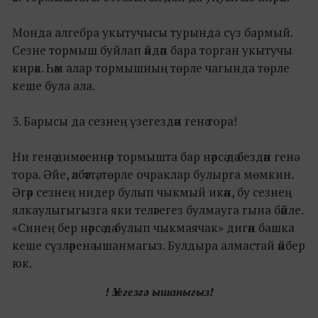
Монда алгебра укытучысы турында сүз бармый.
Сезне тормыш буйлап әйдәп бара торган укытучы
кирәк. Һәм алар тормышның төрле чагында төрле
кеше була ала.
3. Барысы да сезнең үзегездән генә тора!
Ни генә димәсеннәр тормышта бар нәрсә дә бездән генә
тора. Әйе, әлбәттә, төрле очраклар булырга мөмкин.
Әгәр сезнең нидер булып чыкмый икән, бу сезнең
ялкаулыгыгызга яки теләгегез булмауга гына бәйле.
«Синең бер нәрсә дә булып чыкмаячак» дигән башка
кеше сүзләренә ышанмагыз. Булдыра алмастай әйбер
юк.
! Үзегезгә ышаныгыз!