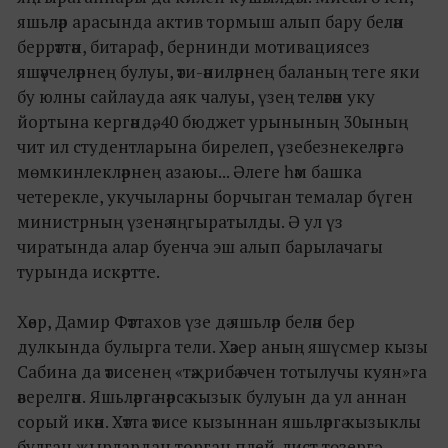
яшьләр арасында актив тормыш алып бару белән
беррәттән, битараф, бернинди мотивациясез
яшәүчеләрнең булуы, әти-әниләрнең баланың теге яки
бу юлны сайлауда аяк чалуы, үзең теләгән уку
йортына кергәндә, 40 бюджет урынының 30ының
чит ил студентларына бирелеп, үзебезнекеләргә
мөмкинлекләрнең азаюы... Әлеге һәм башка
четерекле, укучыларны борчыган темалар бүген
министрның үзенә яңгыратылды. Ә ул үз
чиратында алар буенча эш алып барылачагы
турында искәртте.
Хәер, Дамир Фәттахов үзе дә яшьләр белән бер
дулкында булырга тели. Хәзер аның яшүсмер кызы
Сабина да әтисенең «тәҗрибә өчен тотылучы куян»га
әверелгән. Яшьләргә нәрсә кызык булуын да ул аннан
сорый икән. Хәтта әтисе кызыннан яшьләргә кызыклы
булган җырлардан торган плей-лист төзергә