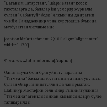
“Ватаным Татарстан”, “Шәһри Казан” кебек
газеталарга да, балалар һәм үсмерләр журналы
булган “Сабантуй” белән “Ялкын”ны да яратып
укыйм. Гаиләдә өлкәннәр үрнәк күрсәтсә, яшь буын да
матбугаттан читләшмәс иде.
[caption id="attachment_29101" align="aligncenter"
width="1170"]
Фото: www.tatar-inform.ru[/caption]
Олпат язучы белән бүләк уйнату чарасына
“Татмедиа” басма матбугатының даими укучысы
булган Әнвәр Гыйниятуллин да чакырылган.
Шаһинур Мостафин белән Әнвәр Гыйниятуллинга
“Татмедиа” агентлыгыннан кызыксындыру бүләге
тапшырылды.