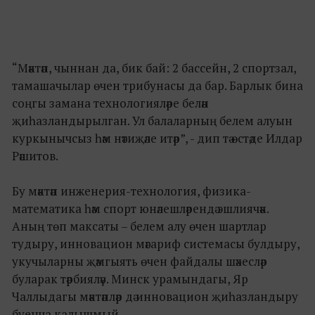
“Мәктәп, чыннан да, бик бай: 2 бассейн, 2 спортзал,
тамашачылар өчен трибунасы да бар. Барлык бина
соңгы замана технологияләре белән
җиһазландырылган. Ул балаларның белем алуын
куркынычсыз һәм нәтиҗәле итәр”, - дип тә өстәде Илдар
Рәшитов.
Бу мәктәп инженерия-технология, физика-
математика һәм спорт юнәлешләрендә эшлиячәк.
Аның төп максаты – белем алу өчен шартлар
тудыру, инновацион мәгариф системасы булдыру,
укучыларны җәмгыять өчен файдалы шәхесләр
буларак тәрбияләү. Минск урамындагы, Яр
Чаллыдагы мәктәпләр дә инновацион җиһазландыру
буенча калышмый.