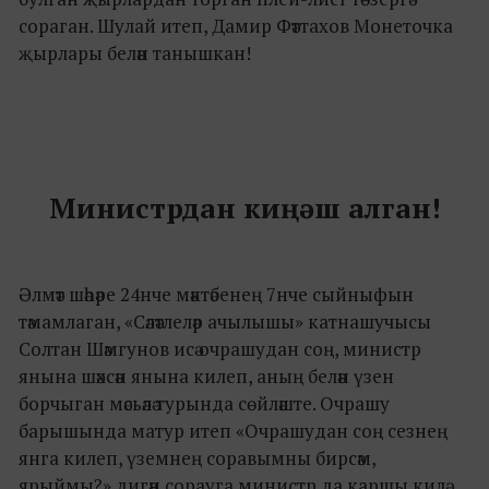
сораган. Шулай итеп, Дамир Фәттахов Монеточка
җырлары белән танышкан!
Министрдан киңәш алган!
Әлмәт шәһәре 24нче мәктәбенең 7нче сыйныфын
тәмамлаган, «Сәләтлеләр ачылышы» катнашучысы
Солтан Шәмгунов исә очрашудан соң, министр
янына шәхсән янына килеп, аның белән үзен
борчыган мәсьәлә турында сөйләште. Очрашу
барышында матур итеп «Очрашудан соң сезнең
янга килеп, үземнең соравымны бирсәм,
ярыймы?» дигән сорауга министр да каршы килә