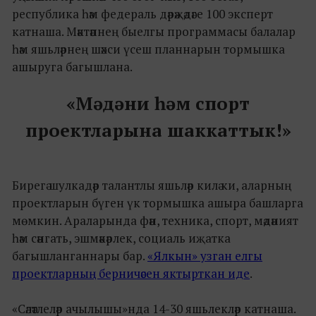
республика һәм федераль дәрәҗәдәге 100 эксперт
катнаша. Мәктәпнең быелгы программасы балалар
һәм яшьләрнең шәхси үсеш планнарын тормышка
ашыруга багышлана.
«Мәдәни һәм спорт
проектларына шаккаттык!»
Бирегә шулкадәр талантлы яшьләр килә ки, аларның
проектларын бүген үк тормышка ашыра башларга
мөмкин. Араларында фән, техника, спорт, мәдәният
һәм сәнгать, эшмәкәрлек, социаль иҗатка
багышланганнары бар.
«Ялкын» узган елгы
проектларның берничәсен яктырткан иде
.
«Сәләтлеләр ачылышы»нда 14-30 яшьлекләр катнаша.