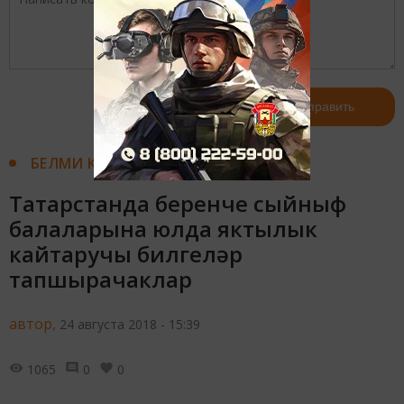
Авторизоваться
Отправить
БЕЛМИ КАЛМА
Татарстанда беренче сыйныф
балаларына юлда яктылык
кайтаручы билгеләр
тапшырачаклар
автор,
24 августа 2018 - 15:39
1065
0
0