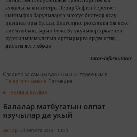
хуҗалыгы министры Ленар Сафин беренче
сыйныфка баручыларга махсус билгеләр ясау
инициаторы булды. Билгеләрне рюкзакка һәм өске
киемгә ябыштырып була. Бу укучылар хәрәкәтенең
куркынычсызлыгын арттырырга ярдәм итәчәк,
диелгән әлеге хәбәрдә.
tatar-inform.tatar
Следите за самым важным и интересным в
Telegram-канале
Татмедиа
БЕЛМИ КАЛМА
Балалар матбугатын олпат
язучылар да укый
автор,
24 августа 2018 - 13:34