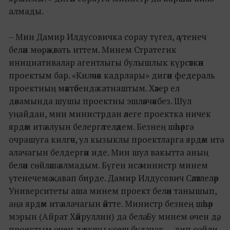
алмады.
– Мин Дамир Илдусовичка сорау түгел, ә үтенеч
белән мөрәҗәгать иттем. Минем Стратегик
инициативалар агентлыгы булышлык күрсәткән
проектым бар. «Киләчәк кадрлары» дигән федераль
проектның мәктәбендә катнаштым. Хәзер ел
дәвамында шушы проектны эшләячәкбез. Шул
уңайдан, мин министрдан әлеге проектка ничек
ярдәм итә алуын белергә теләдем. Безнең шәһәргә
очрашуга килгәч, ул кызыклы проектларга ярдәм итә
алачагын белдергән иде. Мин шул вакытта аның
белән сөйләшә алмадым. Бүген исә министр минем
үтенечемә җавап бирде. Дамир Илдусович Сәләтлеләр
Университеты аша минем проект белән танышып,
аңа ярдәм итә алачагын әйтте. Министр безнең шәһәр
мэрын (Айрат Хәйруллин) да белә. Бу минем өчен дә,
проектым өчен дә яхшы үсеш булачак, – дип сөйли