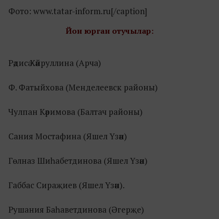
Фото: www.tatar-inform.ru[/caption]
Йон юрган отучылар:
Рәдисә Хәйруллина (Арча)
Ф. Фатыйхова (Менделеевск районы)
Чулпан Кәримова (Балтач районы)
Сания Мостафина (Яшел Үзән)
Гөлназ Шиһабетдинова (Яшел Үзән)
Габбас Сираҗиев (Яшел Үзән).
Рушания Баһаветдинова (Әгерҗе)