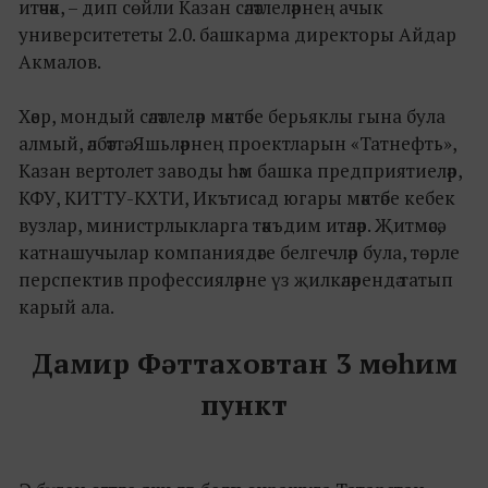
итәчәк, – дип сөйли Казан сәләтлеләрнең ачык
университететы 2.0. башкарма директоры Айдар
Акмалов.
Хәер, мондый сәләтлеләр мәктәбе берьяклы гына була
алмый, әлбәттә. Яшьләрнең проектларын «Татнефть»,
Казан вертолет заводы һәм башка предприятиеләр,
КФУ, КИТТУ-КХТИ, Икътисад югары мәктәбе кебек
вузлар, министрлыкларга тәкъдим итәләр. Җитмәсә,
катнашучылар компаниядәге белгечләр була, төрле
перспектив профессияләрне үз җилкәләрендә татып
карый ала.
Дамир Фәттаховтан 3 мөһим
пункт