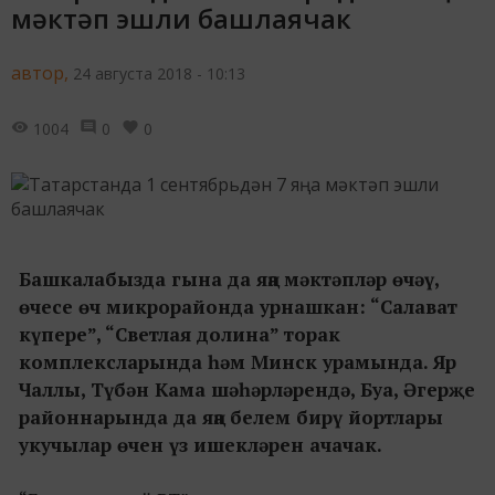
мәктәп эшли башлаячак
автор,
24 августа 2018 - 10:13
1004
0
0
Башкалабызда гына да яңа мәктәпләр өчәү,
өчесе өч микрорайонда урнашкан: “Салават
күпере”, “Светлая долина” торак
комплексларында һәм Минск урамында. Яр
Чаллы, Түбән Кама шәһәрләрендә, Буа, Әгерҗе
районнарында да яңа белем бирү йортлары
укучылар өчен үз ишекләрен ачачак.