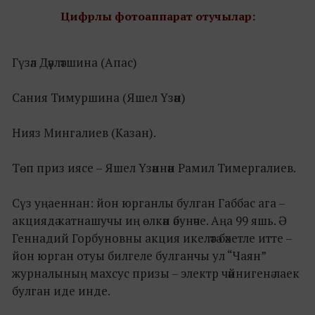
Цифрлы фотоаппарат отучылар:
Гүзәл Дәүләтшина (Апас)
Сания Тимуршина (Яшел Үзән)
Нияз Мингалиев (Казан).
Төп приз иясе – Яшел Үзәннән Рамил Тимергалиев.
Сүз уңаеннан: йон юрганлы булган Габбас ага –
акциядә катнашучы иң өлкән әбунәче. Аңа 99 яшь. Ә
Геннадий Горбуновны акция икеләтә бәхетле итте –
йон юрган отуы билгеле булганчы ул “Чаян”
журналының махсус призы – электр чәйнигенә лаек
булган иде инде.