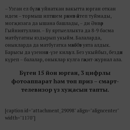
– Узган ел бүләк уйнаткан вакытта юрган откан
идем – тормыш иптәшем рәхмәт әйтеп туймады,
могҗизага да ышана башлады, – ди Әнвәр
Гыйниятуллин. – Бу яртыеллыкта да 8-9 басма
матбугатны яздырып укыйм. Балаларда,
оныкларда да матбугатка мәхәббәт уята алдык.
Барысы да үзеннән-үзе килә ул. Без укыйбыз, бездән
күреп – балалар, оныклар кулга гәҗит-журнал ала.
Бүген 15 йон юрган, 3 цифрлы
фотоаппарат һәм төп приз – смарт-
телевизор үз хуҗасын тапты.
[caption id="attachment_29098" align="aligncenter"
width="1170"]