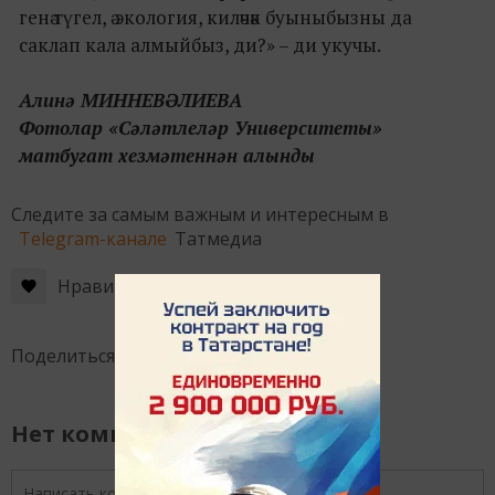
генә түгел, ә экология, киләчәк буыныбызны да
саклап кала алмыйбыз, ди?» – ди укучы.
Алинә МИННЕВӘЛИЕВА
Фотолар «Сәләтлеләр Университеты»
матбугат хезмәтеннән алынды
Следите за самым важным и интересным в
Telegram-канале
Татмедиа
Нравится
Поделиться:
Нет комментариев