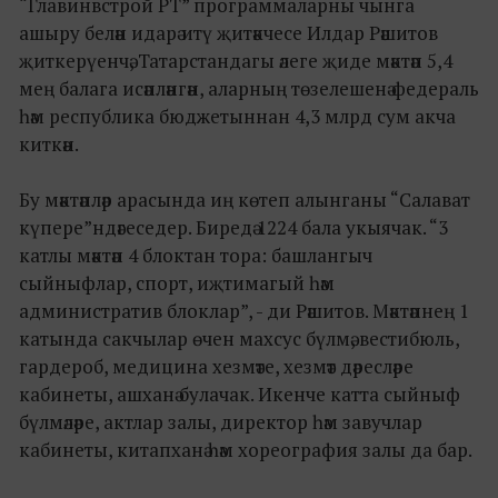
“Главинвстрой РТ” программаларны чынга
ашыру белән идарә итү җитәкчесе Илдар Рәшитов
җиткерүенчә, Татарстандагы әлеге җиде мәктәп 5,4
мең балага исәпләнгән, аларның төзелешенә федераль
һәм республика бюджетыннан 4,3 млрд сум акча
киткән.
Бу мәктәпләр арасында иң көтеп алынганы “Салават
күпере”ндәгеседер. Биредә 1224 бала укыячак. “3
катлы мәктәп 4 блоктан тора: башлангыч
сыйныфлар, спорт, иҗтимагый һәм
административ блоклар”, - ди Рәшитов. Мәктәпнең 1
катында сакчылар өчен махсус бүлмә, вестибюль,
гардероб, медицина хезмәте, хезмәт дәресләре
кабинеты, ашханә булачак. Икенче катта сыйныф
бүлмәләре, актлар залы, директор һәм завучлар
кабинеты, китапханә һәм хореография залы да бар.