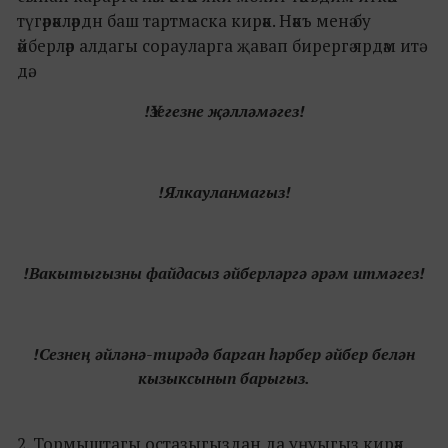
түгәрәкләрдн баш тартмаска кирәк. Нәкъ менә бу
әйберләр алдагы сорауларга җавап бирергә ярдәм итә
дә.
!Үзегезне җәлләмәгез!
!Ялкауланмагыз!
!Вакытыгызны файдасыз әйберләргә әрәм итмәгез!
!Сезнең әйләнә-тирәдә барган һәрбер әйбер белән
кызыксынып барыгыз.
2. Тормыштагы остазыгыздан да уңуыгыз кирәк.