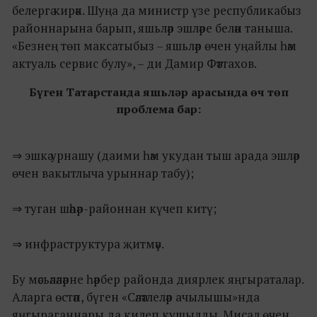
белергә кирәк. Шуңа да министр үзе республикабыз
районнарына барып, яшьләр эшләре белән таныша.
«Безнең төп максатыбыз – яшьләр өчен уңайлы һәм
актуаль сервис булу», – ди Дамир Фәттахов.
Бүген Татарстанда яшьләр арасында өч төп
проблема бар:
⇒ эшкә урнашу (даими һәм укудан тыш арада эшләр
өчен вакытлыча урыннар табу);
⇒ туган шәһәр-районнан күчеп китү;
⇒ инфраструктура җитмәү.
Бу мәсьәләләрне һәрбер районда диярлек яңгыраталар.
Аларга өстәп, бүген «Сәләтлеләр ачылышы»нда
яңгыраганнары да килеп кушылды. Мисал өчен,