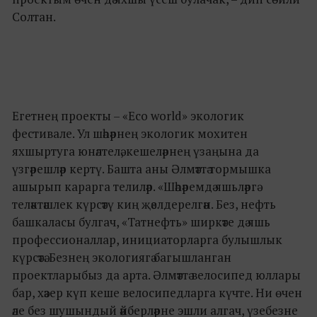
Солтан.
Егетнең проекты – «Eco world» экологик
фестивале. Ул шәһәрнең экологик мохитен
яхшыртуга юнәлтелә, кешеләрнең үзаңына да
үзгәрешләр кертү. Башта аны Әлмәттә тормышка
ашырып карарга телиләр. «Шәһәремдә яшьләргә
теләктәшлек күрсәтү киң җәелдерелгән. Без, нефть
башкаласы булгач, «Татнефть» ширкәте дә яшь
профессионаллар, инициаторларга булышлык
күрсәтә. Безнең экологиягә багышланган
проектларыбыз да арта. Әлмәттә велосипед юллары
бар, хәзер күп кеше велосипедларга күчте. Ни өчен
әле без шушындый әйберләрне эшли алгач, үзебезне