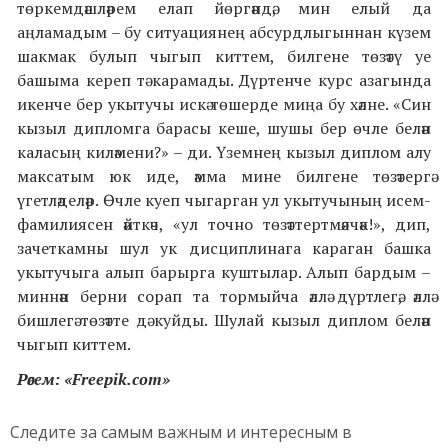
төркемдәшләрем елап йөргәндә, мин елый да
аңламадым – бу ситуациянең абсурдлыгыннан күзем
шакмак булып чыгып киттем, билгене төзәтү уе
башыма кереп тә карамады. Дүртенче курс азагында
икенче бер укытучы искә төшерде миңа бу хәлне. «Син
кызыл дипломга барасы кеше, шушы бер өчле белән
каласың киләмени?» – ди. Үземнең кызыл диплом алу
максатым юк иде, әмма мине билгене төзәтергә
үгетләделәр. Өчле куеп чыгарган ул укытучының исем-
фамилиясен әйткәч, «ул точно төзәттертмәячәк!», дип,
зачеткамны шул ук дисциплинага караган башка
укытучыга алып барырга куштылар. Алып бардым –
миннән берни сорап та тормыйча әллә дүртлегә, әллә
бишлегә төзәтте дә куйды. Шулай кызыл диплом белән
чыгып киттем.
Рәсем: «
Freepik.com
»
Следите за самым важным и интересным в