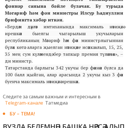
фәннәр санына бәйле булачак. Бу турыда
Мәгариф һәм фән министры Илсур Һадиуллин
брифингта хәбәр иткән.
«Бердәм дәүләт имтиханында максималь нәтиҗәгә
ирешкән быелгы чыгарылыш укучыларын
республиканың Мәгариф һәм фән министрлыгыннан
бүләк көтә: аларга җыелган нәтиҗәне исәпкә алып, 15, 25,
35 мең сум күләмендә бер тапкыр премия түләнәчәк», –
ди министр.
Татарстанда барлыгы 342 укучы бер фәннән булса да
100 балл җыйган, алар арасында 2 укучы кыз 3 фән
буенча максималь нәтиҗәгә ирешкән.
Следите за самым важным и интересным в
Telegram-канале
Татмедиа
БУ – ТЕМА!
ВУЗДА БЕЛЕМНӘН БАШКА НӘРСӘ АЛЫП