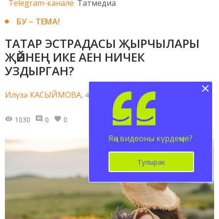
Telegram-канале
Татмедиа
БУ – ТЕМА!
ТАТАР ЭСТРАДАСЫ ҖЫРЧЫЛАРЫ
ҖӘЙНЕҢ ИКЕ АЕН НИЧЕК
УЗДЫРГАН?
Илүзә КАСЫЙМОВА,
4 августа 2024 - 15:14
1030
0
0
Яңа видеоны күрдеңме?
Тулырак