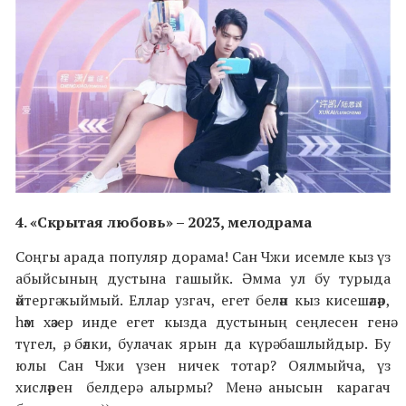
4.
«Скрытая любовь»
– 2023,
мелодрама
Соңгы арада популяр дорама! Сан Чжи исемле кыз үз
абыйсының дустына гашыйк. Әмма ул бу турыда
әйтергә кыймый. Еллар узгач, егет белән кыз кисешәләр,
һәм хәзер инде егет кызда дустының сеңлесен генә
түгел, ә, бәлки, булачак ярын да күрә башлыйдыр. Бу
юлы Сан Чжи үзен ничек тотар? Оялмыйча, үз
хисләрен белдерә алырмы? Менә анысын карагач