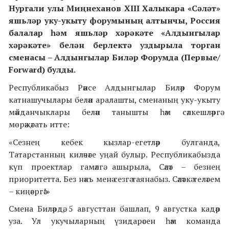
Нургали улы Миңнеханов
XIII Халыкара «Cәләт»
яшьләр уку-укыту форумының алтынчы,
Россия
балалар һәм яшьләр хәрәкәте «Алдынгылар
хәрәкәте» белән берлектә уздырыла торган
сменасы –
Алдынгылар Биләр Форумда (Первые/
Forward) булды.
Республикабыз Рәисе Алдынгылар Биләр Форум
катнашучылары белән аралашты, сменаның уку-укыту
мәйданчыклары белән танышты һәм сәлкешләргә
мөрәҗәгать итте:
«Сезнең кебек кызлар-егетләр булганда,
Татарстанның киләчәге уңай булыр. Республикабызда
күп проектлар гамәлгә ашырыла, Сәләт – безнең
приоритетта. Без нәкъ менә сезгә таянабыз. Сәләткә теләгем
– киңәергә!»
Смена Биләрдә, 5 августтан башлап, 9 августка кадәр
уза.
Ул укучыларның үзидарәсен һәм команда