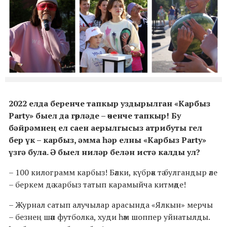
2022 елда беренче тапкыр уздырылган «Карбыз
Party» быел да гөрләде – өченче тапкыр! Бу
бәйрәмнең ел саен аерылгысыз атрибуты гел
бер үк – карбыз, әмма һәр елны «Карбыз Party»
үзгә була. Ә быел ниләр белән истә калды ул?
– 100 килограмм карбыз! Бәлки, күбрәк тә булгандыр әле
– беркем дә карбыз татып карамыйча китмәде!
– Журнал сатып алучылар арасында «Ялкын» мерчы
– безнең шәп футболка, худи һәм шоппер уйнатылды.