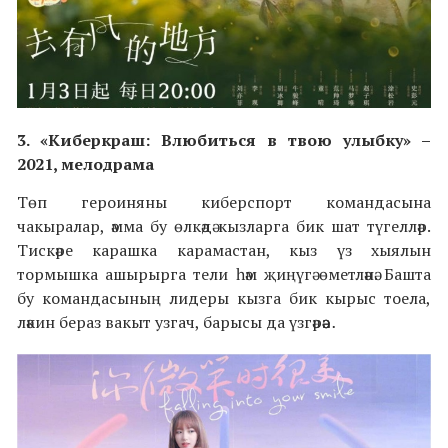
3.
«
Киберкраш: Влюбиться в твою улыбку
»
–
2021,
мелодрама
Төп героиняны киберспорт командасына
чакыралар, әмма бу өлкәдә кызларга бик шат түгелләр.
Тискәре карашка карамастан, кыз үз хыялын
тормышка ашырырга тели һәм җиңүгә өметләнә. Башта
бу командасының лидеры кызга бик кырыс тоела,
ләкин бераз вакыт узгач, барысы да үзгәрәәә…