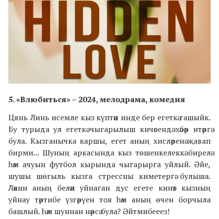
5.
«
Влюбиться
» – 2024,
мелодрама, комедия
Цянь Линь исемле кыз күптән инде бер егеткә гашыйк.
Бу турыда ул егеткә чыгарылыш кичәсендә хәбәр итәргә
була. Кызганычка каршы, егет аның хисләренә җавап
бирми... Шуның аркасында кыз төшенкелеккә бирелә
һәм ачуын футбол кырында чыгарырга уйлый. Әйе,
шушы шөгыль кызга стрессны киметергә булыша.
Ләкин аның белән уйнаган дус егете кинәт кызның
уйнау тәртибе үзгәрүен тоя һәм аның өчен борчыла
башлый. Һәм шуннан нәрсә була? Әйтмибееез!