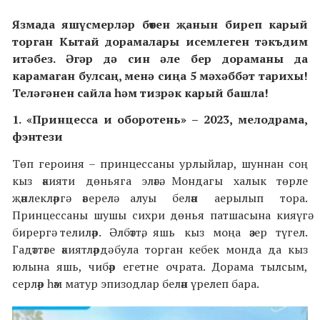
Язмада яшүсмерләр бөтен җанын биреп карый
торган Кытай дорамалары исемлеген тәкъдим
итәбез. Әгәр дә син әле бер дораманы да
карамаган булсаң, менә сиңа 5 мәхәббәт тарихы!
Теләгәнен сайла һәм тизрәк карый башла!
1. «Принцесса и оборотень» – 2023,
мелодрама,
фэнтези
Төп героиня – принцессаны урлыйлар, шуннан соң
кыз әкияти дөньяга эләгә. Мондагы халык төрле
җәнлекләргә әверелә алуы белән аерылып тора.
Принцессаны шушы сихри дөнья патшасына кияүгә
бирергә телиләр. Әлбәттә, яшь кыз моңа әзер түгел.
Гадәттәге әкиятләрдә була торган кебек монда да кыз
юлына яшь, чибәр егетне очрата. Дорама тылсым,
серләр һәм матур эпизодлар белән үрелеп бара.