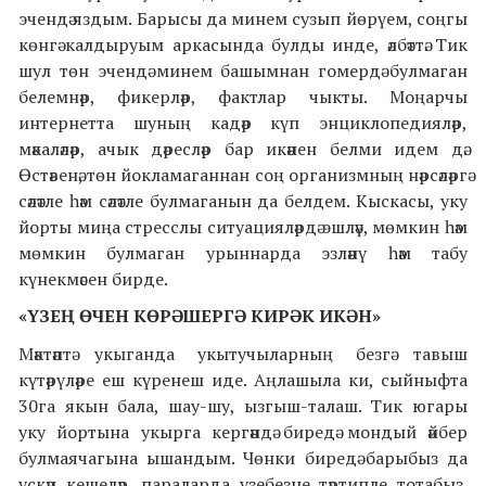
эчендә яздым. Барысы да минем сузып йөрүем, соңгы
көнгә калдыруым аркасында булды инде, әлбәттә. Тик
шул төн эчендә минем башымнан гомердә булмаган
белемнәр, фикерләр, фактлар чыкты. Моңарчы
интернетта шуның кадәр күп энциклопедияләр,
мәкаләләр, ачык дәресләр бар икәнен белми идем дә.
Өстәвенә, төн йокламаганнан соң организмның нәрсәләргә
сәләтле һәм сәләтле булмаганын да белдем. Кыскасы, уку
йорты миңа стресслы ситуацияләрдә эшләү, мөмкин һәм
мөмкин булмаган урыннарда эзләнү һәм табу
күнекмәсен бирде.
«ҮЗЕҢ ӨЧЕН КӨРӘШЕРГӘ КИРӘК ИКӘН»
Мәктәптә укыганда укытучыларның безгә тавыш
күтәрүләре еш күренеш иде. Аңлашыла ки, сыйныфта
30га якын бала, шау-шу, ызгыш-талаш. Тик югары
уку йортына укырга кергәндә биредә мондый әйбер
булмаячагына ышандым. Чөнки биредә барыбыз да
үскән кешеләр, параларда үзебезне тәртипле тотабыз.