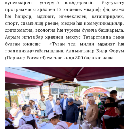
күнекмәләрен үстерүгә юнәлдерелгән. Уку-укыту
программасы хәрәкәтнең 12 юнәлеше: мәгариф, фән, хезмәт
һәм һөнәрләр, мәдәният, игелеклелек, ватанпәрвәрлек,
спорт, сәламәт яшәү рәвеше, медиа һәм коммуникацияләр,
дипломатия, экология һәм туризм буенча башкарыла.
Аерым игътибар хәрәкәтнең махсус Татарстанда гына
булган юнәлеше – «Туган тел, милли мәдәният һәм
традицияләр»гә багышлана.
Алдынгылар Биләр Форум
(Первые/ Forward) сменасында
800 бала катнаша.