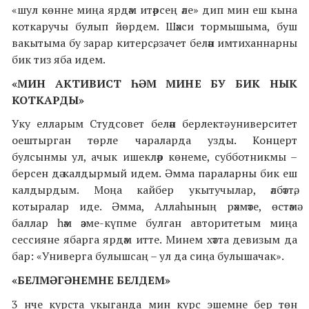
«шул көнне миңа ярдәм итәрсең әле» дип мин еш кына
коткаручы булып йөрдем. Шәхси тормышыма, буш
вакытыма бу зарар китерсә, зачет белән имтиханнарны
бик тиз яба идем.
«МИН АКТИВИСТ ҺӘМ МИНЕ БУ БИК НЫК
КОТКАРДЫ»
Уку елларым Студсовет белән берлектә университет
оештырган төрле чараларда узды. Концерт
булсынмы ул, ачык ишекләр көнеме, субботникмы –
берсен дә калдырмый идем. Әмма параларны бик еш
калдырдым. Моңа кайбер укытучылар, әлбәттә,
котыралар иде. Әмма, Аллаһының рәхмәте, өстәмә
баллар һәм әзме-күпме булган авторитетым миңа
сессияне ябарга ярдәм итте. Минем хәтта девизым да
бар: «Универга булышсаң – ул да сиңа булышачак».
«БЕЛМӘГӘНЕМНЕ БЕЛДЕМ»
3 нче курста укыганда мин курс эшемне бер төн