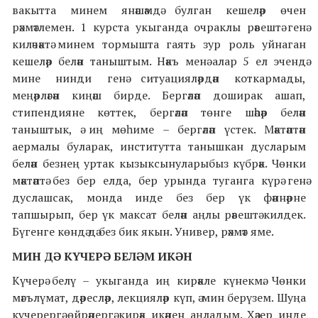
вакытта минем янәшәмдә булган кешеләр өчен
рәхмәтлемен. 1 курста укыганда очраклы рәвештә генә
киләчәктә минем тормышта гаять зур роль уйнаган
кешеләр белән таныштым. Нәкъ менә алар 5 ел эчендә
мине нинди генә ситуацияләрдән коткармады,
меңәрләгән киңәш бирде. Бергәләп доширак ашап,
стипендияне көттек, бергәләп төнге шәһәр белән
таныштык, ә иң мөһиме – бергәләп үстек. Мәктәптән
аермалы буларак, институтта танышкан дусларым
белән безнең уртак кызыксынуларыбыз күбрәк. Чөнки
мәктәптә без бер елда, бер урында туганга күрә генә
дуслашсак, монда инде без бер үк фәннәрне
тапшырып, бер үк максат белән аңлы рәвештә килдек.
Бүгенге көндә дә без бик якын. Универ, рәхмәт яме.
МИН ДӘ КҮЧЕРӘ БЕЛӘМ ИКӘН
Күчерә белү – укыганда иң кирәкле күнекмә. Чөнки
мәгълүмат, дәресләр, лекцияләр күп, ә мин берүзем. Шуңа
күчерергә өйрәнергә кирәк икәнен аңладым. Хәзер инде