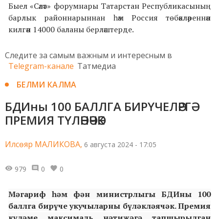
Быел «Сәләт» форумнары Татарстан Республикасының
барлык районнарыннан һәм Россия төбәкләреннән
килгән 14000 баланы берләштерде.
Следите за самым важным и интересным в
Telegram-канале
Татмедиа
БЕЛМИ КАЛМА
БДИны 100 БАЛЛГА БИРҮЧЕЛӘРГӘ
ПРЕМИЯ ТҮЛӘНӘЧӘК
Илсөяр МАЛИКОВА,
6 августа 2024 - 17:05
979
0
0
Мәгариф һәм фән министрлыгы БДИны 100
баллга бирүче укучыларны бүләкләячәк. Премия
күләме максималь нәтиҗәгә тапшырылган