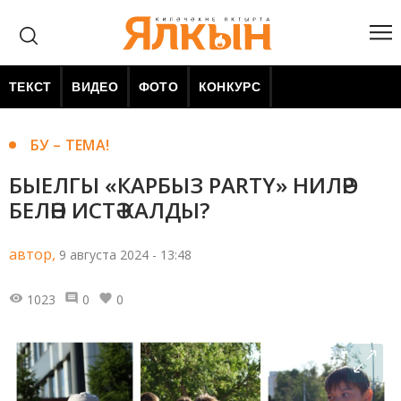
ТЕКСТ
ВИДЕО
ФОТО
КОНКУРС
БУ – ТЕМА!
БЫЕЛГЫ «КАРБЫЗ PARTY» НИЛӘР
БЕЛӘН ИСТӘ КАЛДЫ?
автор,
9 августа 2024 - 13:48
1023
0
0