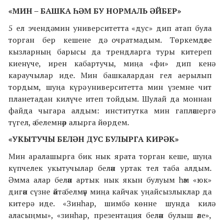
«МИН
–
БАШКА ҺӘМ БУ НОРМАЛЬ ӘЙБЕР»
5 ел эчендә мин университетта «дус» дип атап була
торган бер кешене дә очратмадым. Төркемдәге
кызларның барысы да трендларга туры китереп
киенүче, ирен кабартучы, миңа «фи» дип кенә
караучылар иде. Мин башкалардан гел аерылып
тордым, шуңа күрә университетта мин үземне чит
планетадан килүче итеп тойдым. Шулай да моннан
файда чыгара алдым: институтка мин гапләшергә
түгел, ә белемнәр алырга йөрдем.
«УКЫТУЧЫ БЕЛӘН ДУС БУЛЫРГА КИРӘК»
Мин аралашырга бик нык ярата торган кеше, шуңа
күпчелек укытучылар белән уртак тел таба алдым.
Әмма алар белән артык нык якын булуым һәм «юк»
дигән сүзне әйтә белмәү миңа кайчак уңайсызлыклар да
китерә иде. «Зинһар, шимбә көнне шунда килә
аласыңмы», «зинһар, презентация белән булыш әле»,