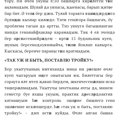
тору. Ни өчен укуны 8:30 башларга кирәклеген тәки
аңламадым. Шулай да уянасы, җыенасы, барып җитәсе
бар бит. Ә теләк бер дә юк. Тулай торакта яшәгәндә ярдәмгә
бүлмәдәш кызлар килә иде. Үзем генә тора башлагач, бу
проблема тагын да артты. Тиз уянуга багышланган
нинди генә лайфхаклар карамадым. Тик 4 ел эчендә
бер нәрсәгә генә өйрәндем – иртән 15 будильник куеп,
шуның берсенә дә уянмыйча, тәмләп йоклап калырга.
Кыскасы, беренче параны тәки яратмадым.
«ТАК УЖ И БЫТЬ, ПОСТАВЛЮ ТРОЙКУ!»
Бер укытучының имтиханда миңа ни рәвешле өчле
куеп чыгаруын мәңге онытасым юк. Билеттагы бер
сорауга ялт итеп җавап бирдем, ә икенчесенә әллә ни искә
төшерә алмадым. Укытучы зачетканы ачты да, минем
семестр буе яхшы укуым, практик дәресләрдә актив
катнашуым һәм контроль эшләрне бишлегә генә
эшләвемне искә төшерде. Һәм «так уж и быть, поставлю
тройку!» – дип өстәп куйды. Өчле алган башка