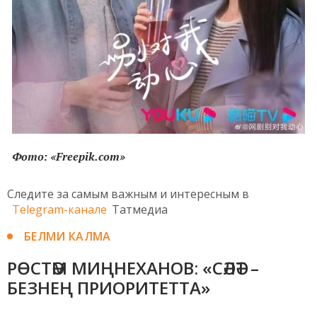
Фото: «Freepik.com»
Следите за самым важным и интересным в
Telegram-канале
Татмедиа
БЕЛМИ КАЛМА
РӨСТӘМ МИҢНЕХАНОВ: «СӘЛӘТ –
БЕЗНЕҢ ПРИОРИТЕТТА»