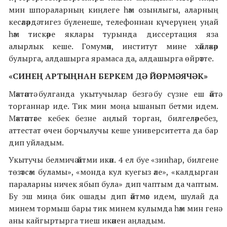
мин шпораларның киңлеге һәм озынлыгы, аларның
кесәләрдә тигез бүленеше, телефоннан күчерүнең уңай
һәм тискәре яклары турында диссертация яза
алырлык кеше. Гомумән, институт мине хәйләкәр
булырга, алдашырга ярамаса да, алдашырга өйрәтте.
«СИНЕҢ АРТЫҢНАН БЕРКЕМ ДӘ ЙӨРМӘЯЧӘК»
Мәктәптә булганда укытучылар безгә бу сүзне еш әйтә
торганнар иде. Тик мин моңа ышанып бетми идем.
Мәктәптәге кебек безне аңлый торган, билгеләребез,
аттестат өчен борчылучы кеше университетта да бар
дип уйладым.
Укытучы белмичә әйтми икән. 4 ел буе «зинһар, билгене
төзәтсәм буламы», «монда кул куегыз әле», «калдырган
параларны ничек ябып була» дип чаптым да чаптым.
Бу эш миңа бик ошады дип әйтмәс идем, шулай да
минем тормыш бары тик минем кулымда һәм мин генә
аны кайгыртырга тиеш икәнен аңладым.