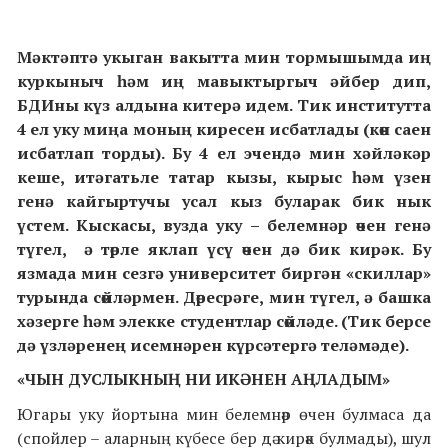
Мәктәптә укыган вакытта мин тормышымда иң
куркыныч һәм иң мавыктыргыч әйбер дип,
БДИны күз алдына китерә идем. Тик институтта
4 ел уку миңа моның киресен исбатлады (көн саен
исбатлап торды). Бу 4 ел эчендә мин хәйләкәр
кеше, ит
ә
гатьле татар кызы, кырыс һәм үзен
генә кайгыртучы усал кыз буларак бик нык
үстем. Кыскасы, вузда уку – белемнәр өчен генә
түгел, ә төрле якла
п
үсү өчен дә бик кирәк. Бу
язмада мин сезгә университет биргән «скиллар»
турында сөйләрмен. Дөресрәге, мин түгел
,
ә башка
хәзерге һәм элекке студентлар сөйләде. (Тик берсе
дә үзләренең исемнәрен күрсәтергә теләмәде).
«ЧЫН ДУСЛЫКНЫҢ НИ ИКӘНЕН АҢЛАДЫМ»
Югары уку йортына мин белемнәр өчен булмаса да
(спойлер – аларның күбесе бер дә кирәк булмады), шул