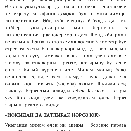
Өстәвенә укытучылар да балалар белән генә эшләүче
кешеләр түгел, ә фәнни дәрәҗәләре булган мөгаллимнәр,
интеллигенция. Әйе, күбесенчә шулай булды да. Тик
кайбер укытучыларны мин берничек тә
интеллигенция рәтенә кертмәс идем. Шундыйлардан
берсе мине һәм башка төркемдәшләремне 3 семестр буе
стресста тотты. Башкалар каршында да, аерым алып
калып та сүгү, имтихан вакытында үзен адекват
тотмау, зачеткаларны ыргыту, котырыну бу кеше
өчен табигый күренеш иде. Минем моның белән
берничек тә килешәсем килмәде, шуңа деканатка
барып, аңа шикаять (жалоба) яздым. Шуннан соң
гына ул бераз тынычланды кебек. Кыскасы, югары
уку йортында үзем һәм хокукларым өчен бераз
тырышырга туры килде.
«ЙОКЫДАН ДА ТАТЛЫРАК НӘРСӘ ЮК»
Укыганда минем өчен иң авыры – беренче парага