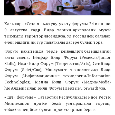
Халыкара «Сәләт» яшьләр уку-укыту форумы 24 июньнән
9 августка кадәр Биләр тарихи-археологик музей
тыюлыгы территориясендә уза. Ул Россиянең балалар
өчен эшләнгән иң зур палаткалы лагере булып тора.
Форум вакытында төрле юнәлешләргә багышланган
алты смена: Һөнәрләр Биләр Форум (Ремесла/Junior
Skills), Иҗат Биләр Форум (Творчество/Arts), Сәләт Биләр
Форум (Selet/Сәләт), Мәгълүмати технологияләр Биләр
Форум (Информационные технологии/Information
Technologies), Медиа Биләр Форум (Медиа/Media)
һәм
Алдынгылар Биләр Форум (Первые/Forward) уза.
«Сәләт» форумы – Татарстан Республикасы Рәисе Рөстәм
Миңнеханов ярдәме белән уздырылыла торган,
төбәгебезнең йөзе булган проектларның берсе.