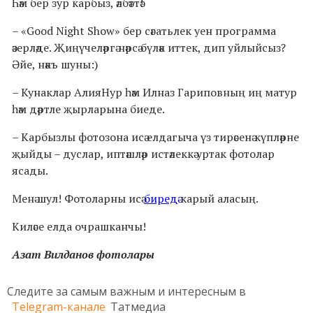
Һәм бер зур карбыз, әлбәттә!
– «Good Night Show» бер сәгатьлек уен программа
әзерләде. Җиңүчеләргә нәрсә бүләк иттек, дип уйлыйсыз?
Әйе, нәкъ шуны:)
– Кунаклар АлияНур һәм Илназ Гариповның иң матур
һәм дәртле җырларына биеде.
– Карбызлы фотозона исә елдагыча үз тирәсенә күпләрне
җыйды – дуслар, иптәшләр истәлеккә уртак фотолар
ясады.
Менә шул! Фотоларны исә
биредә
карый аласың.
Киләсе елда очрашканчы!
Азат Вилданов фотолары
Следите за самым важным и интересным в
Telegram-канале
Татмедиа