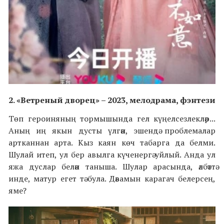
2.
«
Ветреный дворец
»
– 2023,
мелодрама, фэнтези
Төп героиняның тормышында гел күңелсезлекләр...
Аның иң якын дусты үлгән, эшендә проблемалар
артканнан арта. Кыз каян көч табарга да белми.
Шулай итеп, ул бер авылга күченергә уйлый. Анда ул
яжа дуслар белән таныша. Шулар арасында, әлбәттә
инде, матур егет тә була.
Дәвамын карагач белерсең,
яме?