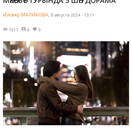
МӘХӘББӘТ ТУРЫНДА 5 ШӘП ДОРАМА
Илсөяр МАЛИКОВА,
8 августа 2024 - 13:11
1011
0
0