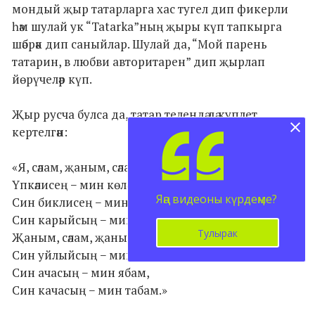
мондый җыр татарларга хас тугел дип фикерли
һәм шулай ук “Tatarka”ның җыры күп тапкырга
шәбрәк дип саныйлар. Шулай да, “Мой парень
татарин, в любви авторитарен” дип җырлап
йөрүчеләр күп.
Җыр русча булса да, татар телендә дә куплет
кертелгән:
«Я, сәлам, җаным, сәлам,
Үпкәлисең − мин көләм,
Яңа видеоны күрдеңме?
Син биклисең − мин бәрәм,
Син карыйсың − мин күрәм,
Тулырак
Җаным, сәлам, җаным, сәлам,
Син уйлыйсың − мин беләм,
Син ачасың − мин ябам,
Син качасың − мин табам.»