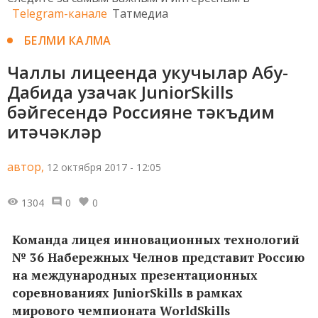
Telegram-канале
Татмедиа
БЕЛМИ КАЛМА
Чаллы лицеенда укучылар Абу-
Дабида узачак JuniorSkills
бәйгесендә Россияне тәкъдим
итәчәкләр
автор,
12 октября 2017 - 12:05
1304
0
0
Команда лицея инновационных технологий
№ 36 Набережных Челнов представит Россию
на международных презентационных
соревнованиях JuniorSkills в рамках
мирового чемпионата WorldSkills