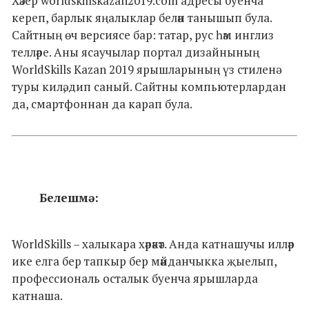
Хәзер worldskillskazan2019.com адресы буенча
кереп, барлык яңалыклар белән танышып була.
Сайтның өч версиясе бар: татар, рус һәм инглиз
телләре. Аны ясаучылар портал дизайнының
WorldSkills Kazan 2019 ярышларының үз стиленә
туры килә, дип саный. Сайтны компьютерлардан
да, смартфоннан да карап була.
Белешмә:
WorldSkills – халыкара хәрәкәт. Анда катнашучы илләр
ике елга бер тапкыр бер мәйданчыкка җыелып,
профессиональ осталык буенча ярышларда
катнаша.