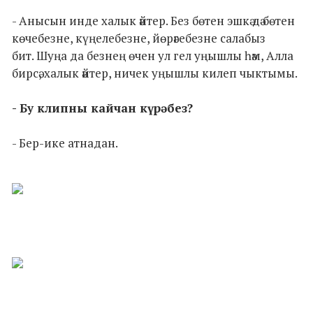
- Анысын инде халык әйтер. Без бөтен эшкә дә бөтен
көчебезне, күңелебезне, йөрәгебезне салабыз
бит. Шуңа да безнең өчен ул гел уңышлы һәм, Алла
бирсә, халык әйтер, ничек уңышлы килеп чыктымы.
- Бу клипны кайчан күрәбез?
- Бер-ике атнадан.