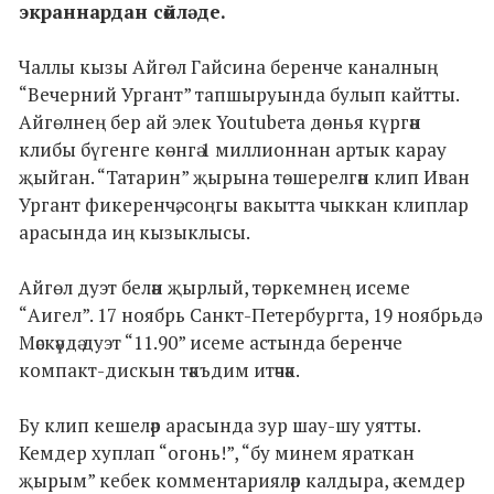
экраннардан сөйләде.
Чаллы кызы Айгөл Гайсина беренче каналның
“Вечерний Ургант” тапшыруында булып кайтты.
Айгөлнең бер ай элек Youtubeта дөнья күргән
клибы бүгенге көнгә 1 миллионнан артык карау
җыйган. “Татарин” җырына төшерелгән клип Иван
Ургант фикеренчә, соңгы вакытта чыккан клиплар
арасында иң кызыклысы.
Айгөл дуэт белән җырлый, төркемнең исеме
“Аигел”. 17 ноябрь Санкт-Петербургта, 19 ноябрьдә
Мәскәүдә дуэт “11.90” исеме астында беренче
компакт-дискын тәкъдим итәчәк.
Бу клип кешеләр арасында зур шау-шу уятты.
Кемдер хуплап “огонь!”, “бу минем яраткан
җырым” кебек комментарияләр калдыра, ә кемдер