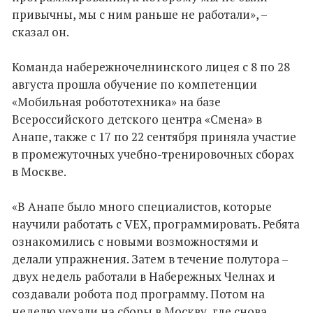
привычны, мы с ним раньше не работали», –
сказал он.
Команда набережночелнинского лицея с 8 по 28
августа прошла обучение по компетенции
«Мобильная робототехника» на базе
Всероссийского детского центра «Смена» в
Анапе, также с 17 по 22 сентября приняла участие
в промежуточных учебно-тренировочных сборах
в Москве.
«В Анапе было много специалистов, которые
научили работать с VEX, программировать. Ребята
ознакомились с новыми возможностями и
делали упражнения. Затем в течение полутора –
двух недель работали в Набережных Челнах и
создавали робота под программу. Потом на
неделю уехали на сборы в Москву, где снова