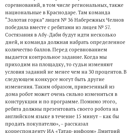
соревнований, в том числе региональных, также
национальные в Краснодаре. Там команда
“Золотая горка” лицея № 36 Набережных Челнов
победила вместе с ребятами из лицея № 57.
Состязания в Абу-Даби будут идти несколько
дней, и команда должная набрать определенное
количество баллов. Перед соревнованием
выдается контрольное задание. Когда мы
приходим на площадку, то судьи изменяют
условия заданий не менее чем на 30 процентов. В
следующем конкурсе могут быть другие
изменения. Таким образом, привезенный из
дома робот может очень сильно измениться в
конструкции и по программе. Помимо этого,
ребята должны презентовать своего робота на
английском языке в течение 15 минут – как бы
продать покупателю», – рассказал
корреспонденту ИА «Татар-информ» Дмитрий