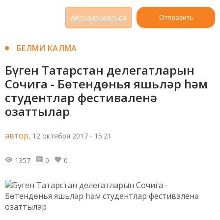
Авторизоваться
Отправить
БЕЛМИ КАЛМА
Бүген Татарстан делегатларын
Сочига - Бөтендөнья яшьләр һәм
студентлар фестиваленә
озаттылар
автор,
12 октября 2017 - 15:21
1357
0
0