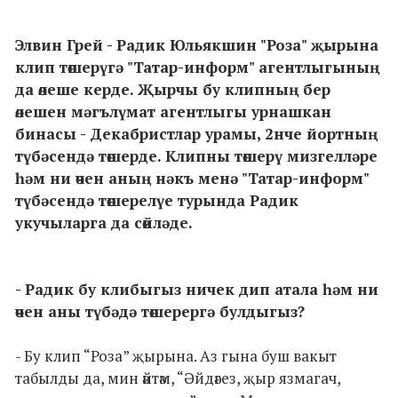
Элвин Грей - Радик Юльякшин "Роза" җырына
клип төшерүгә "Татар-информ" агентлыгының
да өлеше керде. Җырчы бу клипның бер
өлешен мәгълүмат агентлыгы урнашкан
бинасы - Декабристлар урамы, 2нче йортның
түбәсендә төшерде. Клипны төшерү мизгелләре
һәм ни өчен аның нәкъ менә "Татар-информ"
түбәсендә төшерелүе турында Радик
укучыларга да сөйләде.
- Радик бу клибыгыз ничек дип атала һәм ни
өчен аны түбәдә төшерергә булдыгыз?
- Бу клип “Роза” җырына. Аз гына буш вакыт
табылды да, мин әйтәм, “Әйдәгез, җыр язмагач,