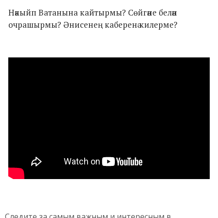
Нәкыйп Ватанына кайтырмы? Сөйгәне белән
очрашырмы? Әнисенең каберенә килерме?
Следите за самым важным и интересным в