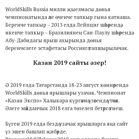
WorldSkills Russia милли җыелмасы дөнья
чемпионатында әле өченче тапкыр гына катнаша.
Беренче тапкыр – 2013 елда Лейпциг шәһәрендә,
икенче тапкыр – Бразилиянең Сан-Паулу шәһәрендә.
Абу-Дабидагы ярыш ахырында дөнья
беренчелеге эстафетасы Россиягә тапшырылачак.
Казан 2019 сайты әзер!
Ә 2019 елда Татарстанда 18-23 август көннәрендә
WorldSkills дөнья ярышлары узачак. Чемпионат
«Казан Экспо» Халыкара күргәзмә үзәгендә үтәчәк.
Әлеге мәйданчык 2018 елга төзелеп бетәргә тиеш.
Бүген 2019 елда бездә узачак ярышларга яңа сайт
үз эшен башлап җибәрде.