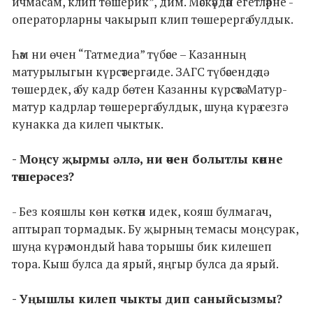
ичмасам, клип төшерик”, дим. Мәскәүдән егетләрне -
операторларны чакырып клип төшерергә булдык.
Һәм ни өчен “Татмедиа” түбәсе – Казанның
матурылыгын күрсәтергә иде. ЗАГС түбәсендә дә
төшердек, ә бу кадр бөтен Казанны күрсәтә. Матур-
матур кадрлар төшерергә булдык, шуңа күрә сезгә
кунакка да килеп чыктык.
- Моңсу җырмы әллә, ни өчен болытлы көнне
төшерәсез?
- Без кояшлы көн көткән идек, кояш булмагач,
аптырап тормадык. Бу җырның темасы моңсурак,
шуңа күрә мондый һава торышы бик килешеп
тора. Кыш булса да ярый, яңгыр булса да ярый.
- Уңышлы килеп чыкты дип саныйсызмы?