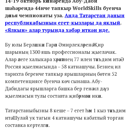
14-19 октябрь көннәрендә Абу-Даби
шәһәрендә 44нче тапкыр WorldSkills буенча
дөнья чемпионаты уза.
Анда Татарстан данын
республикабызның егет-кызлары да яклый
.
«Ялкын» алар турында хәбәр иткән иде.
Бу юлы Берләшкән Гарәп Әмирлекләренә Җир
шарының 1300 яшь профессионалы җыелачак.
Алар әлеге халыкара хәрәкәтнең 77 илен тәкъдим итә. Ә
Россия җыелмасында – 58 катнашучы. Безнең ил
тарихта беренче тапкыр ярышларның бөтен 52
компетенциясе буенча көч сынаша. Абу-
Дабидагы ярышларга башка бер генә ил дә үз
җыелмасын тулы составта җибәрмәгән икән.
Татарстаныбызны 8 кеше – 7 егет һәм 1 кыз тәкъдим
итә. Шулай ук тагын 4 катнашучы кабатлый торган
составка кертелгән.