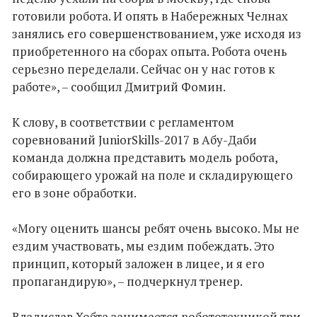
готовили робота. И опять в Набережных Челнах
занялись его совершенствованием, уже исходя из
приобретенного на сборах опыта. Робота очень
серьезно переделали. Сейчас он у нас готов к
работе», – сообщил Дмитрий Фомин.
К слову, в соответствии с регламентом
соревнований JuniorSkills-2017 в Абу-Даби
команда должна представить модель робота,
собирающего урожай на поле и складирующего
его в зоне обработки.
«Могу оценить шансы ребят очень высоко. Мы не
ездим участвовать, мы ездим побеждать. Это
принцип, который заложен в лицее, и я его
пропагандирую», – подчеркнул тренер.
Владислав Хобта занимается робототехникой три