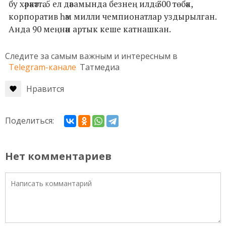
бу хәрәкәттә. 5 ел дәвамында безнең илдә 300 төбәк,
корпоратив һәм милли чемпионатлар уздырылган.
Анда 90 меңнән артык кеше катнашкан.
Следите за самым важным и интересным в
Telegram-канале
Татмедиа
Нравится
Поделиться:
Нет комментариев