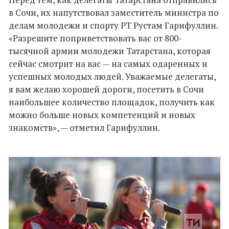
в Сочи, их напутствовал заместитель министра по
делам молодежи и спорту РТ Рустам Гарифуллин.
«Разрешите поприветствовать вас от 800-
тысячной армии молодежи Татарстана, которая
сейчас смотрит на вас — на самых одаренных и
успешных молодых людей. Уважаемые делегаты,
я вам желаю хорошей дороги, посетить в Сочи
наибольшее количество площадок, получить как
можно больше новых компетенций и новых
знакомств», — отметил Гарифуллин.