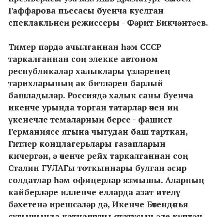
Гаффарова пьесасы буенча куелган
спеклакльнең режиссеры - Фәрит Бикчәнтәев.
Тимер пәрдә ачылганнан һәм СССР
таркалганнан соң элекке автоном
республикалар халыклары үзләренең
тарихларының ак битләрен барлый
башладылар. Россиядә халык саны буенча
икенче урында торган татарлар өчен иң
үкенечле темаларның берсе - фашист
Германиясе ягына чыгудан баш тарткан,
Гитлер концлагерьлары газапларын
кичергән, ә өченче рейх таркалганнан соң
Сталин ГУЛАГы тоткыннары булган әсир
солдатлар һәм офицерлар язмышы. Аларның
кайберләре илленче елларда азат ителү
бәхетенә ирешсәләр дә, Икенче Бөтендөнья
сугышында катнашучы статусын әле күптән