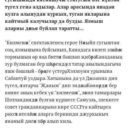
түгел генә алдылар. Алар арасында янәдән
кулга алынудан куркып, туган якларына
кайтмый калучылар да булды. Язмыш
аларны дөнья буйлап таратты...
"Килмешәк" спектакленең герое Нәкыйп сугыштан
соң, язмышына буйсынып, Канадага килеп эләгә һәм
тормышын өр яңа биттән башлап җибәрә. Канаданың
зур булмаган бер шәһәрендә ул татар авылындагыча
яши башлый - бәрәңге үстерә, Хэллоуин урынына
Сабантуй уздыра. Хатынына да ул Джоанна дип
түгел, ә татарча "Җаным" дип эндәшә. Көннәрдән бер
көнне аның кебек үк "килмешәк", ләкин тамырлары
Шотландиядән булган күршесе Самуэль, элеккеге
совет гражданнарына кире СССРга кайтырга
рөхсәт ителә һәм аларга бернинди дә куркыныч
янамый дигән хәбәр алып килә...