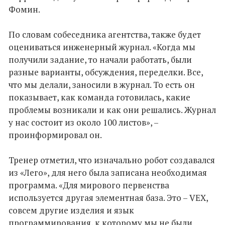
Фомин.
По словам собеседника агентства, также будет
оцениваться инженерный журнал. «Когда мы
получили задание, то начали работать, были
разные варианты, обсуждения, переделки. Все,
что мы делали, заносили в журнал. То есть он
показывает, как команда готовилась, какие
проблемы возникали и как они решались. Журнал
у нас состоит из около 100 листов», –
проинформировал он.
Тренер отметил, что изначально робот создавался
из «Лего», для него была записана необходимая
программа. «Для мирового первенства
используется другая элементная база. Это – VEX,
совсем другие изделия и язык
программирования, к которому мы не были