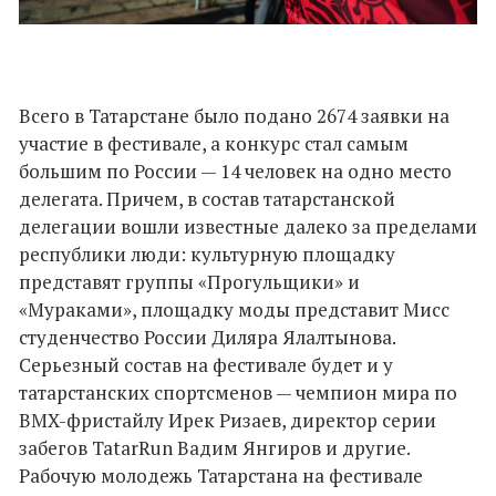
Всего в Татарстане было подано 2674 заявки на
участие в фестивале, а конкурс стал самым
большим по России — 14 человек на одно место
делегата. Причем, в состав татарстанской
делегации вошли известные далеко за пределами
республики люди: культурную площадку
представят группы «Прогульщики» и
«Мураками», площадку моды представит Мисс
студенчество России Диляра Ялалтынова.
Серьезный состав на фестивале будет и у
татарстанских спортсменов — чемпион мира по
BMX-фристайлу Ирек Ризаев, директор серии
забегов TatarRun Вадим Янгиров и другие.
Рабочую молодежь Татарстана на фестивале