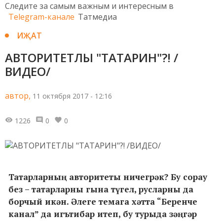
Следите за самым важным и интересным в
Telegram-канале
Татмедиа
ИҖАТ
АВТОРИТЕТЛЫ "ТАТАРИН"?! /
ВИДЕО/
автор,
11 октября 2017 - 12:16
1226
0
0
Татарларның авторитеты ничегрәк? Бу сорау
без – татарларны гына түгел, русларны да
борчый икән. Әлеге темага хәтта “Беренче
канал” да игътибар итеп, бу турыда зәңгәр