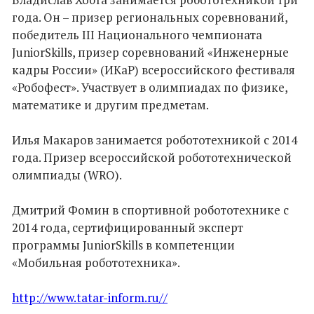
года. Он – призер региональных соревнований,
победитель III Национального чемпионата
JuniorSkills, призер соревнований «Инженерные
кадры России» (ИКаР) всероссийского фестиваля
«Робофест». Участвует в олимпиадах по физике,
математике и другим предметам.
Илья Макаров занимается робототехникой с 2014
года. Призер всероссийской робототехнической
олимпиады (WRO).
Дмитрий Фомин в спортивной робототехнике с
2014 года, сертифицированный эксперт
программы JuniorSkills в компетенции
«Мобильная робототехника».
http://www.tatar-inform.ru//