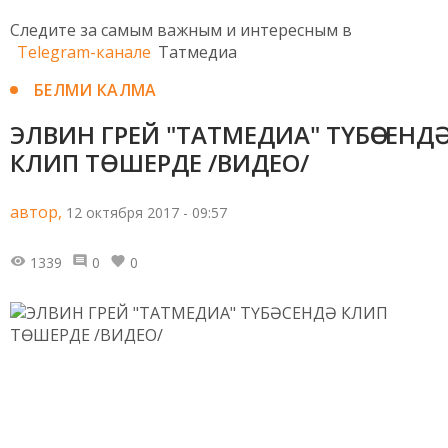
Следите за самым важным и интересным в
Telegram-канале
Татмедиа
БЕЛМИ КАЛМА
ЭЛВИН ГРЕЙ "ТАТМЕДИА" ТҮБӘСЕНДӘ
КЛИП ТӨШЕРДЕ /ВИДЕО/
автор,
12 октября 2017 - 09:57
1339
0
0