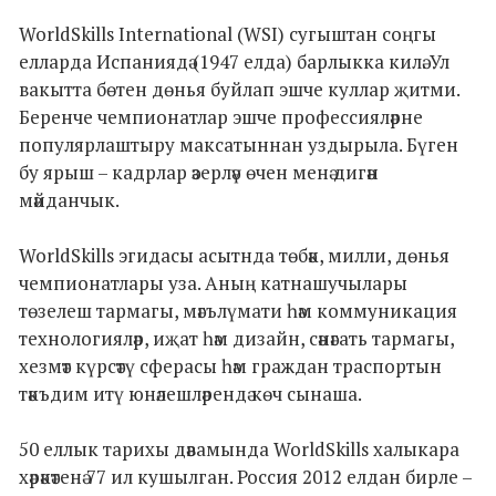
WorldSkills International (WSI) сугыштан соңгы
елларда Испаниядә (1947 елда) барлыкка килә. Ул
вакытта бөтен дөнья буйлап эшче куллар җитми.
Беренче чемпионатлар эшче профессияләрне
популярлаштыру максатыннан уздырыла. Бүген
бу ярыш – кадрлар әзерләү өчен менә дигән
мәйданчык.
WorldSkills эгидасы асытнда төбәк, милли, дөнья
чемпионатлары уза. Аның катнашучылары
төзелеш тармагы, мәгълүмати һәм коммуникация
технологияләр, иҗат һәм дизайн, сәнәгать тармагы,
хезмәт күрсәтү сферасы һәм граждан траспортын
тәкъдим итү юнәлешләрендә көч сынаша.
50 еллык тарихы дәвамында WorldSkills халыкара
хәрәкәтенә 77 ил кушылган. Россия 2012 елдан бирле –