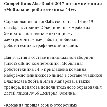
Competitions Abu-Dhabi-2017 по компетенции
«Мобильная робототехника 14+».
Соревнования JuniorSkills состоятся с 14 по 19
октября в столице Объединенных Арабских
Эмиратов по трем компетенциям:
электромонтажные работы, мобильная
робототехника, графический дизайн.
Для участия в составе национальной сборной
JuniorSkills по компетенции «Мобильная
робототехника 14+» приглашена команда
набережночелнинского лицея в составе учащихся
Владислава Хобта и Ильи Макарова, а также
тренера, педагога дополнительного образования
детей лицея № 36 Дмитрия Фомина.
«Команда прошла серию отборочных