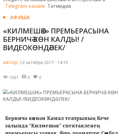
Telegram-канале
Татмедиа
АФИША
«КИЛМЕШӘК» ПРЕМЬЕРАСЫНА
БЕРНИЧӘ КӨН КАЛДЫ! /
ВИДЕОКӨНДӘЛЕК/
автор,
12 октября 2017 - 14:19
1501
0
0
Берничә көннән Камал театрының Кече
залында "Килмешәк" спектакленең
премьерасы узачак. Яшь драматург Сөмбел