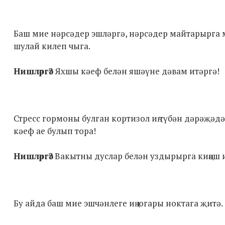
Баш мие нәрсәдер эшләргә, нәрсәдер майтарырга 
шулай килеп чыга.
Нишләргә?
Яхшы кәеф белән яшәүне дәвам итәргә!
Стресс гормоны булган кортизол иң түбән дәрәҗәдә,
кәеф ае булып тора!
Нишләргә?
Вакытны дуслар белән уздырырга киңәш и
Бу айда баш мие эшчәнлеге иң югары ноктага җитә.