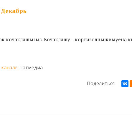
Декабрь
к кочаклашыгыз. Кочаклашу – кортизолның кимүенә к
-канале
Татмедиа
Поделиться: