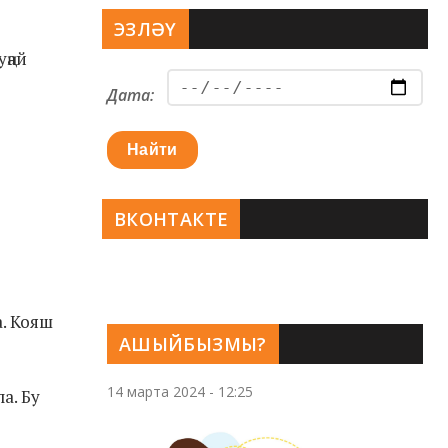
ЭЗЛӘҮ
уңай
Дата:
Найти
ВКОНТАКТЕ
а. Кояш
АШЫЙБЫЗМЫ?
14 марта 2024 - 12:25
а. Бу