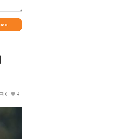
вить
Ы
0
4