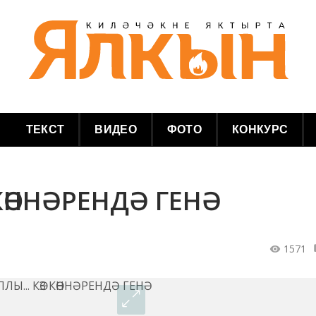
ТЕКСТ
ВИДЕО
ФОТО
КОНКУРС
 КӨННӘРЕНДӘ ГЕНӘ
1571