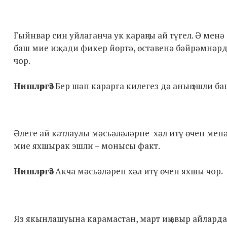
Гыйнвар син уйлаганча ук караңгы ай түгел. Ә менә
баш мие иҗади фикер йөртә, өстәвенә бәйрәмнәрдән
чор.
Нишләргә?
Бер шәп карарга килегез дә аның эшли ба
Әлеге ай катлаулы мәсьәләләрне хәл итү өчен мен
мие яхшырак эшли – монысы факт.
Нишләргә?
Акча мәсьәләрен хәл итү өчен яхшы чор.
Яз якынлашуына карамастан, март иң авыр айлард