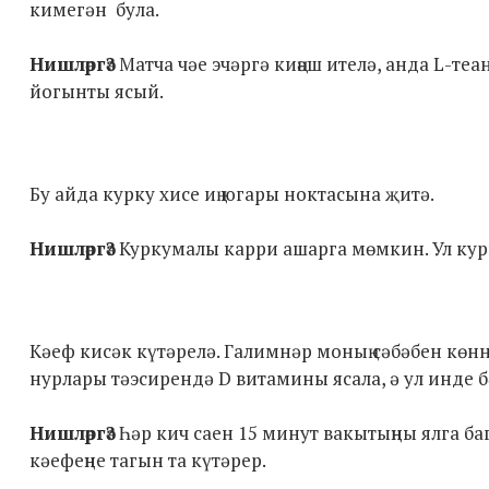
кимегән була.
Нишләргә?
Матча чәе эчәргә киңәш ителә, анда L-те
йогынты ясый.
Бу айда курку хисе иң югары ноктасына җитә.
Нишләргә?
Куркумалы карри ашарга мөмкин. Ул кур
Кәеф кисәк күтәрелә. Галимнәр моның сәбәбен көнн
нурлары тәэсирендә D витамины ясала, ә ул инде 
Нишләргә?
Һәр кич саен 15 минут вакытыңны ялга б
кәефеңне тагын та күтәрер.