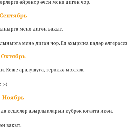
өнәрләргә өйрәнер өчен менә дигән чор.
Сентябрь
алынырга менә дигән вакыт.
лынырга менә дигән чор. Ел ахырына кадәр өлгерәсез
Октябрь
и. Кеше аралушуга, терәккә мохтаҗ.
;-)
Ноябрь
йда кешеләр авырлыкларын күбрәк югалта икән.
ән вакыт.