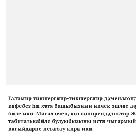
Галимнәр тикшергәннәр-тикшергәннәр дә, менә монд
кәефебез һәм хәтта башыбызның ничек эшләве 
бәйле икән. Мисал өчен, көз көннәрендә, доктор
табигатькә бәйле булуыбызыны истән чыгармый
кагыйдәләрне истә тоту кирәк икән.