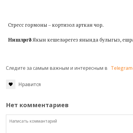
Стресс гормоны – кортизол арткан чор.
Нишләргә?
Якын кешеләрегез янында булыгыз, ешра
Следите за самым важным и интересным в
Telegram
Нравится
Нет комментариев