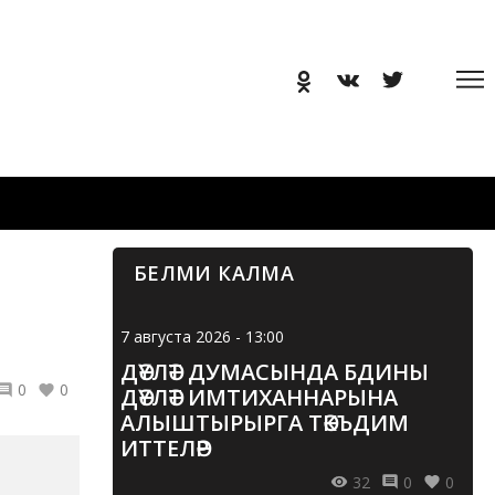
БЕЛМИ КАЛМА
7 августа 2026 - 13:00
ДӘҮЛӘТ ДУМАСЫНДА БДИНЫ
0
0
ДӘҮЛӘТ ИМТИХАННАРЫНА
АЛЫШТЫРЫРГА ТӘКЪДИМ
ИТТЕЛӘР
32
0
0