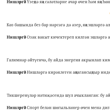
Нишләргә?
Үзеңдә яңа сәләтләрне ачар өчен һәм яңа һ
Көз башында без бар нәрсәгә дә әзер, яңа эшләргә 
Нишләргә?
Озак вакыт кичектереп килгән эшләргә а
Галимнәр әйтүенчә, бу айда энергия акрынлап ким
Нишләргә?
Нишләргә кирәклеген аңлагансыңдыр инде 
Тикшеренүләр нәтиҗәсендә шул ачыкланган: бу а
Нишләргә?
Спорт белән шөгыльләнер өчен менә диг