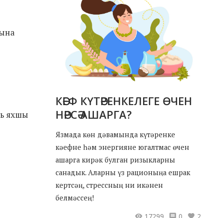
бына
КӘЕФ КҮТӘРЕНКЕЛЕГЕ ӨЧЕН
НӘРСӘ АШАРГА?
ль яхшы
Язмада көн дәвамында күтәренке
кәефне һәм энергияне югалтмас өчен
ашарга кирәк булган ризыкларны
санадык. Аларны үз рационыңа ешрак
кертсәң, стрессның ни икәнен
белмәссең!
17299
0
2