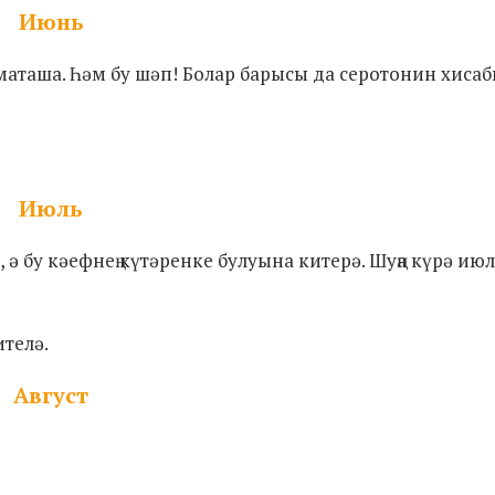
Июнь
маташа. Һәм бу шәп! Болар барысы да серотонин хиса
Июль
 ә бу кәефнең күтәренке булуына китерә. Шуңа күрә ию
телә.
Август