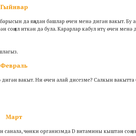
Гыйнвар
 барысын да яңадан башлар өчен менә дигән вакыт. Бу 
 соң ял иткән дә була. Карарлар кабул итү өчен менә 
шлагыз.
Февраль
ә дигән вакыт. Ни өчен алай дисезме? Салкын вакытта
Март
ан санала, чөнки организмда D витамины кыштан соң 