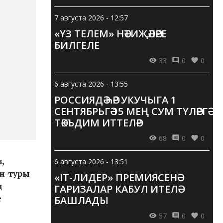
7 августа 2026 - 12:57
«ҮЗ ТЕЛЕМ» НӘТИҖӘЛӘРЕ
БИЛГЕЛЕ
33
0
0
6 августа 2026 - 13:55
РОССИЯДӘ ҺӘР УКУЧЫГА 1
СЕНТЯБРЬГӘ 15 МЕҢ СУМ ТҮЛӘРГӘ
ТӘКЪДИМ ИТТЕЛӘР
68
0
0
,
6 августа 2026 - 13:51
ан-туры
«IT-ЛИДЕР» ПРЕМИЯСЕНӘ
ң
ГАРИЗАЛАР КАБУЛ ИТЕЛӘ
е
БАШЛАДЫ
57
0
0