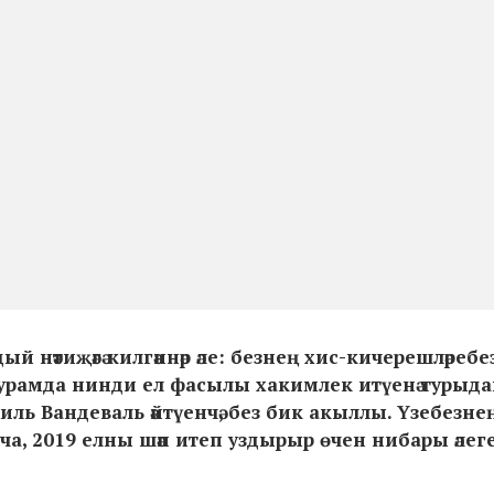
ый нәтиҗәгә килгәннәр әле: безнең хис-кичерешләребез
дә урамда нинди ел фасылы хакимлек итүенә турыд
 Жиль Вандеваль әйтүенчә, без бик акыллы. Үзебезне
ча, 2019 елны шәп итеп уздырыр өчен нибары әлег