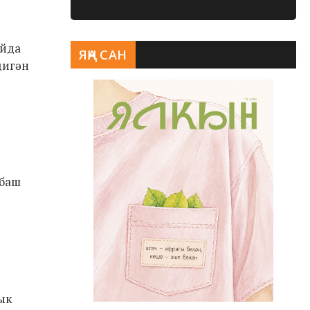
айда
ЯҢА САН
дигән
 баш
нык