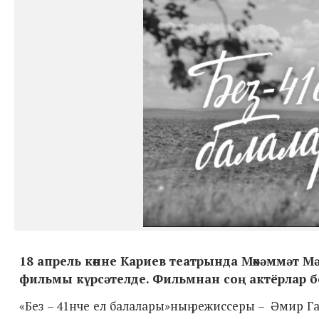
18 апрель көнне Кариев театрында
Мөхәммәт Мә
фильмы күрсәтелде. Фильмнан соң актёрлар б
«Без – 41нче ел балалары»ның
режиссеры – Әмир Га