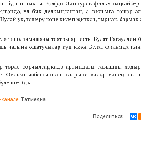
ан булып чыкты. Зөлфәт Зиннуров фильмның кайбер 
килгәндә, ул бик дулкынланган, ә фильмга төшәр а
Шулай ук, төшерү көне килеп җиткәч, тырнак, бармак
үләт яшь тамашачы театры артисты Булат Гатауллин 
шь чагына ошатучылар күп икән. Булат фильмда гын
р төрле борчылсаң, кадр артындагы тавышны яздыр
се. Фильмның башыннан ахырына кадәр синең тавыш 
үлеште Булат.
-канале
Татмедиа
Поделиться: