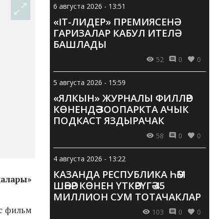
6 августа 2026 - 13:51
«IT-ЛИДЕР» ПРЕМИЯСЕНӘ
ГАРИЗАЛАР КАБУЛ ИТЕЛӘ
БАШЛАДЫ
52
0
0
5 августа 2026 - 15:59
«ЯЛКЫН» ЖУРНАЛЫ ФИЛЛӘР
КӨНЕНДӘ ЗООПАРКТА АЧЫК
ПОДКАСТ ЯЗДЫРАЧАК
58
0
0
4 августа 2026 - 13:22
КАЗАНДА РЕСПУБЛИКА ҺӘМ
лалары»
ШӘҺӘР КӨНЕН ҮТКӘРҮГӘ 45
МИЛЛИОН СУМ ТОТАЧАКЛАР
ис фильм
103
0
0