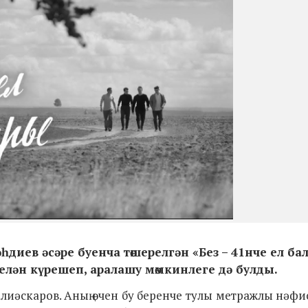
һдиев әсәре буенча төшерелгән «Без – 41нче ел ба
елән күрешеп, аралашу мөмкинлеге дә булды.
лиәскаров. Аның өчен бу беренче тулы метражлы нәф