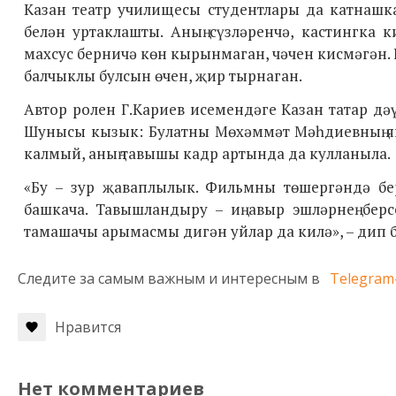
Казан театр училищесы студентлары да катнашк
белән уртаклашты. Аның сүзләренчә, кастингка 
махсус берничә көн кырынмаган, чәчен кисмәгән. 
балчыклы булсын өчен, җир тырнаган.
Автор ролен Г.Кариев исемендәге Казан татар дә
Шунысы кызык: Булатны
Мөхәммәт Мәһдиевның я
калмый, аның тавышы кадр артында да кулланыла.
«Бу – зур җаваплылык. Фильмны төшергәндә бе
башкача. Тавышландыру – иң авыр эшләрнең бер
тамашачы арымасмы дигән уйлар да килә», – дип б
Следите за самым важным и интересным в
Telegram
Нравится
Нет комментариев