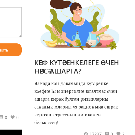
вить
КӘЕФ КҮТӘРЕНКЕЛЕГЕ ӨЧЕН
НӘРСӘ АШАРГА?
Язмада көн дәвамында күтәренке
кәефне һәм энергияне югалтмас өчен
ашарга кирәк булган ризыкларны
санадык. Аларны үз рационыңа ешрак
кертсәң, стрессның ни икәнен
0
0
белмәссең!
17297
0
2