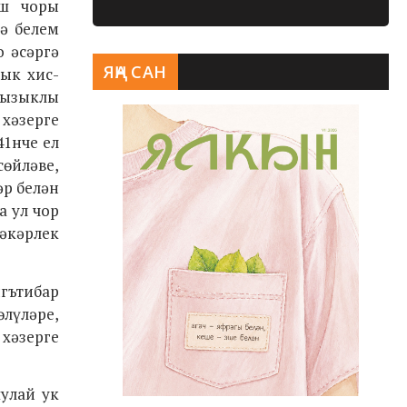
ш чоры
ә белем
о әсәргә
ЯҢА САН
ык хис-
ызыклы
 хәзерге
41нче ел
сөйләве,
әр белән
а ул чор
ләкәрлек
гътибар
өлүләре,
хәзерге
шулай ук