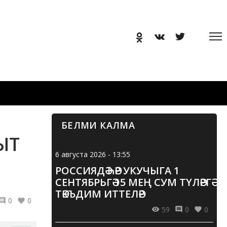
БЕЛМИ КАЛМА
ЫТ
6 августа 2026 - 13:55
РОССИЯДӘ ҺӘР УКУЧЫГА 1
СЕНТЯБРЬГӘ 15 МЕҢ СУМ ТҮЛӘРГӘ
ТӘКЪДИМ ИТТЕЛӘР
0
0
59
0
0