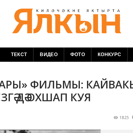
ТЕКСТ
ВИДЕО
ФОТО
КОНКУРС
АЛАРЫ» ФИЛЬМЫ: КАЙВАК
ЗГӘ ДӘ ОХШАП КУЯ
1825