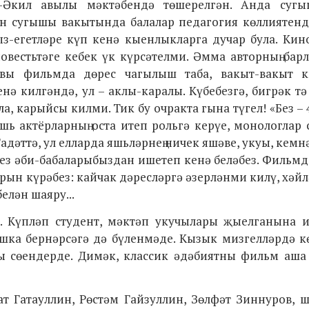
-Әкил авылы мәктәбендә төшерелгән.
Анда сугы
ан сугышы вакытында балалар педагогия көллиятенд
ыз-егетләре күп кенә кыенлыкларга дучар була. Кин
овестьтәге кебек үк күрсәтелми.
Әмма авторның барл
авы
фильмда дөрес чагылыш таба, вакыт-вакыт
к
нә килгәндә, ул – аклы-каралы. Күбебезгә, бигрәк тә
ела, карыйсы килми. Тик бу очракта гына түгел!
«Без – 
ь актёрларның оста итеп рольгә керүе, монологлар 
 Гадәттә, ул елларда яшьләрнең ничек яшәве, укуы, кемн
ез әби-бабаларыбыздан ишетеп кенә беләбез. Фильмд
арын күрәбез: кайчак дәресләргә әзерләнми килү, хәй
елән шаяру...
. Күпләп студент, мәктәп укучылары җыелганына и
башка бернәрсәгә дә бүленмәде. Кызык мизгелләрдә к
ы сөендерде.
Димәк, классик әдәбиятны фильм аша 
ат Гатауллин, Рөстәм Гайзуллин, Зөлфәт Зиннуров, 