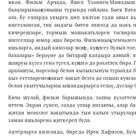
икән. Фильм
Арчада, Яшел Үзәннең Мамадыш
балаларының язмышы турында сөйләнә. Бөек Ват
ала. Бу елларда укырга дип килгән гади авыл к
нигезләнгән, тик андагы бөтен эпизод да нәкъ п
кичерешләре,
тормыш мәшәкатьләрен тасвирл
мизгелләр юмор аша бирелә
.
Фильмның үзенчәлеге
яшьләргә, андый кинолар моңсу, күңелсез булып то
балалары» берәүне дә битараф калдыра алмый: яш
шаяруы күзгә генә түгел, күңелгә дә рәхәтлек бирә.
аралашуы, нәрсәләр белән кызыксынуы турында б
кыз-егетләренең вакыт-вакыт безгә дә охшап куюл
белән укытучыларны ышандырырга теләү, дуслар б
Кичә шулай, фил
ь
м барышында, залны күзәттем
иттем. Экран сүнеп, залда утлар янганчы, алар 
җитди монолог вакытында тын калып утырулар
заман яшьләренә җиткереп була.
Актёрларга килгәндә, биредә
Ирек Хафизов, Бул