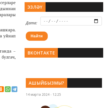
серләре
ЭЗЛӘҮ
лдыннан
 аралары
Дата:
башкара.
а уйнап
Найти
ганда –
ВКОНТАКТЕ
булгач,
АШЫЙБЫЗМЫ?
14 марта 2024 - 12:25