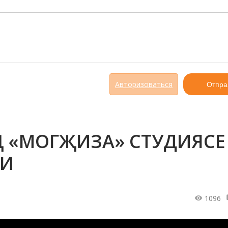
Авторизоваться
Отпра
 «МОГҖИЗА» СТУДИЯСЕ
ЛИ
1096