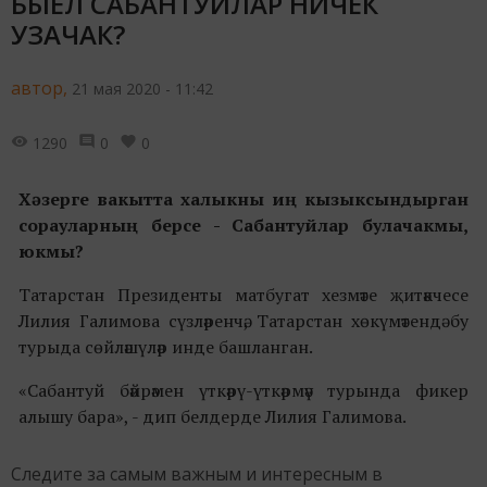
БЫЕЛ САБАНТУЙЛАР НИЧЕК
УЗАЧАК?
автор,
21 мая 2020 - 11:42
1290
0
0
Хәзерге вакытта халыкны иң кызыксындырган
сорауларның берсе - Сабантуйлар булачакмы,
юкмы?
Татарстан Президенты матбугат хезмәте җитәкчесе
Лилия Галимова сүзләренчә, Татарстан хөкүмәтендә бу
турыда сөйләшүләр инде башланган.
«Сабантуй бәйрәмен үткәрү-үткәрмәү турында фикер
алышу бара», - дип белдерде Лилия Галимова.
Следите за самым важным и интересным в