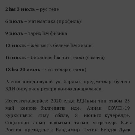
2 һәм 3 июль
– рус теле
6 июль
– математика (профиль)
9 июль
– тарих һәм физика
13 июль
– җәмгыять белеме һәм химия
16 июль
– биология һәм чит телләр (язмача)
18 һәм 20 июль
– чит телләр (телдән)
Расписаниедә шулай ук барлык предметлар буенча
БДИ бирү өчен резерв көннәр дә каралачак.
Исегезгә төшерәбез: 2020 елда БДИның төп этабы 25
май көненә билгеләнгән иде. Аннан COVID-19
куркынычы янау сәбәпле, 8 июньгә күчерелде.
Соңыннан аның вакытын тагын үзгәрттеләр. Кичә
Россия президенты Владимир Путин Бердәм Дәүләт