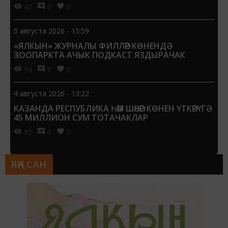
47
0
0
5 августа 2026 - 15:59
«ЯЛКЫН» ЖУРНАЛЫ ФИЛЛӘР КӨНЕНДӘ
ЗООПАРКТА АЧЫК ПОДКАСТ ЯЗДЫРАЧАК
54
0
0
4 августа 2026 - 13:22
КАЗАНДА РЕСПУБЛИКА ҺӘМ ШӘҺӘР КӨНЕН ҮТКӘРҮГӘ
45 МИЛЛИОН СУМ ТОТАЧАКЛАР
95
0
0
ЯҢА САН