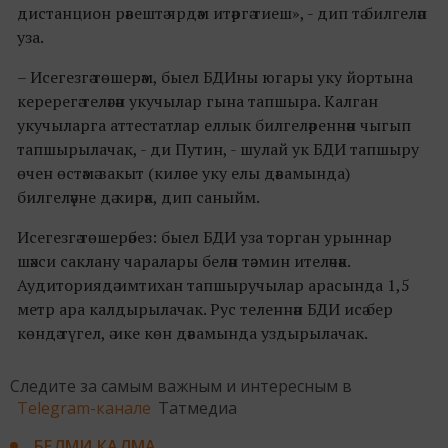
дистанцион рәвештә ярдәм итәргә тиеш», - дип тә билгеләп
уза.
– Исегезгә төшерәм, быел БДИны югары уку йортына
керерегә теләгән укучылар гына тапшыра. Калган
укучыларга аттестатлар еллык билгеләреннән чыгып
тапшырылачак, - ди Путин, - шулай ук БДИ тапшыру
өчен өстәмә вакыт (киләсе уку елы дәвамында)
билгеләүне дә кирәк, дип саныйм.
Исегезгә төшерәбез: быел БДИ уза торган урыннар
шәхси саклану чаралары белән тәэмин ителәчәк.
Аудиториядә имтихан тапшыручылар арасында 1,5
метр ара калдырылачак. Рус теленнән БДИ исә бер
көндә түгел, ә ике көн дәвамында уздырылачак.
Следите за самым важным и интересным в
Telegram-канале
Татмедиа
БЕЛМИ КАЛМА