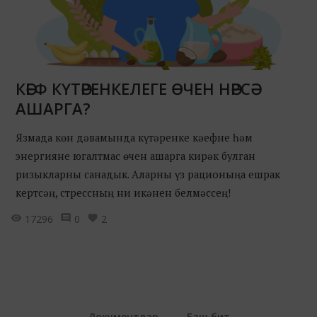
КӘЕФ КҮТӘРЕНКЕЛЕГЕ ӨЧЕН НӘРСӘ
АШАРГА?
Язмада көн дәвамында күтәренке кәефне һәм
энергияне югалтмас өчен ашарга кирәк булган
ризыкларны санадык. Аларны үз рационыңа ешрак
кертсәң, стрессның ни икәнен белмәссең!
17296
0
2
Документлар
Баш бит