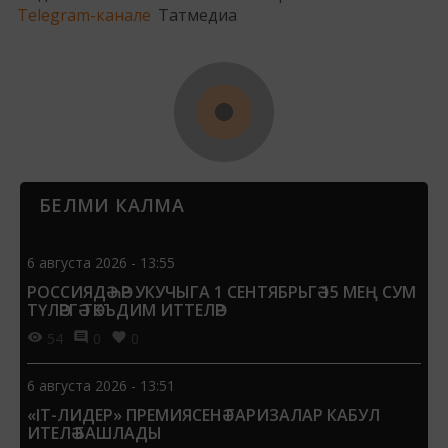
Telegram-канале
Татмедиа
БЕЛМИ КАЛМА
6 августа 2026 - 13:55
РОССИЯДӘ ҺӘР УКУЧЫГА 1 СЕНТЯБРЬГӘ 15 МЕҢ СУМ
ТҮЛӘРГӘ ТӘКЪДИМ ИТТЕЛӘР
54
0
0
6 августа 2026 - 13:51
«IT-ЛИДЕР» ПРЕМИЯСЕНӘ ГАРИЗАЛАР КАБУЛ
ИТЕЛӘ БАШЛАДЫ