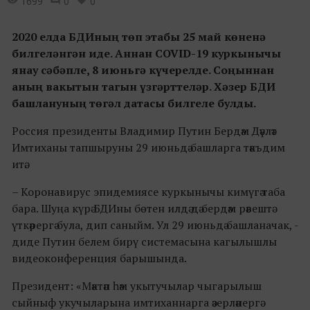
1699
0
0
2020 елда БДИның төп этабы 25 май көненә
билгеләнгән иде. Аннан COVID-19 куркынычы
янау сәбәпле, 8 июньгә күчерелде. Соңыннан
аның вакытын тагын үзгәрттеләр. Хәзер БДИ
башлануның төгәл датасы билгеле булды.
Россия президенты Владимир Путин Бердәм Дәүләт
Имтиханы тапшыруны 29 июньдә башларга тәкъдим
итә.
– Коронавирус эпидемиясе куркынычы кимүгә таба
бара. Шуңа күрә БДИны бөтен илдә дә бердәм рәвештә
үткәрергә була, дип саныйм. Ул 29 июньдә башланачак, -
диде Путин белем бирү системасына кагылышлы
видеоконференция барышында.
Президент: «Мәктәп һәм укытучылар чыгарылыш
сыйныф укучыларына имтиханнарга әзерләнергә