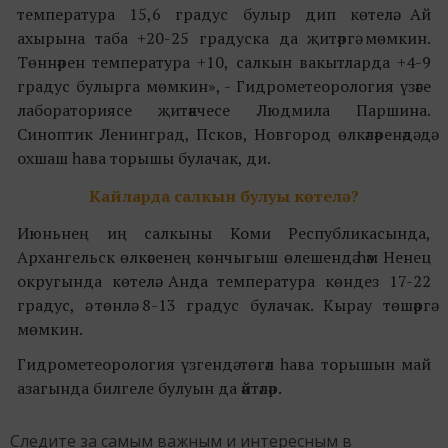
температура
15,6 градус
булыр дип көтелә. Ай
ахырына таба
+20-25 градус
ка да җитәргә мөмкин.
Төннәрен температура
+10
, салкын вакытларда
+4-9
градус булырга мөмкин»
, -
Гидромет
еорология үзәге
лабораториясе җитәкчесе
Людмила Паршина
.
Синоптик
Ленинград
,
Псков
, Новгород өлкәләренәдә дә
охшаш һава торышы булачак, ди.
Кайларда салкын булуы көтелә?
Июньнең иң салкыны Коми Республикасында,
Архангельск
өлкәсенең көнчыгыш өлешендә һәм Ненец
округында көтелә. Анда температура көндез
17-22
градус
, ә төнлә 8-13 градус булачак. Кырау төшәргә
мөмкин.
Гидрометеорология үзгендә төгәл һава торышын май
азагында билгеле булуын да әйтәләр.
Следите за самым важным и интересным в