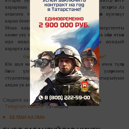
Югары уку йорты, әгәр хәлләр яхшырып китсә, әлеге
карарның үзгәрү ихтималы булуын да искәртә. Аз
кешелек төркемнәрнең мөгаллимнәр белән күзгә-күз
карап белем алу ихтималы да бар.
Моңа кадәр Англиянең Манчестер университеты
киләсе уку елының онлайн узачагы турында хәбәр иткән
иде инде. Шулай итеп, Кембридж да шундый
карарга килгән.
Онлайн булгач, уку бәясе кимиме?
Юк шул менә. Уку онлайн булса да, аның өчен түләү
бәясе үзгәрмәячәк. Уку йортларына үзләренең
студентларын белем алуның ничек оештырылуын
алдан ук кисәтеп куярга кушылган.
Следите за самым важным и интересным в
Telegram-канале
Татмедиа
БЕЛМИ КАЛМА