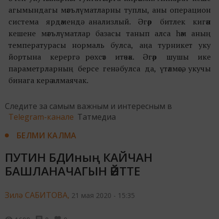
агымындагы мәгълүматларны туплы, аны операцион
система ярдәмендә анализлый. Әгәр битлек кигән
кешене мәгълүматлар базасы танып алса һәм аның
температурасы нормаль булса, аңа турникет уку
йортына керергә рөхсәт итәчәк. Әгәр шушы ике
параметрларның берсе генә булса да, үтәлмәсә, укучы
бинага керә алмаячак.
Следите за самым важным и интересным в
Telegram-канале
Татмедиа
БЕЛМИ КАЛМА
ПУТИН БДИның КАЙЧАН
БАШЛАНАЧАГЫН ӘЙТТЕ
Зилә САБИТОВА,
21 мая 2020 - 15:35