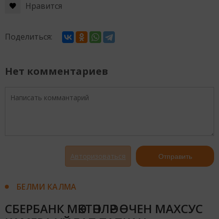
Нравится
Поделиться:
Нет комментариев
Авторизоваться
Отправить
БЕЛМИ КАЛМА
СБЕРБАНК МӘКТӘПЛӘР ӨЧЕН МАХСУС