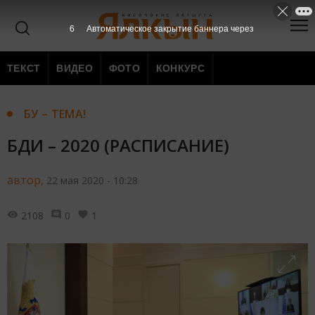
5
Автоматическое закрытие баннера через
ТЕКСТ
ВИДЕО
ФОТО
КОНКУРС
БУ – ТЕМА!
БДИ – 2020 (РАСПИСАНИЕ)
автор,
22 мая 2020 - 10:28
2108
0
1