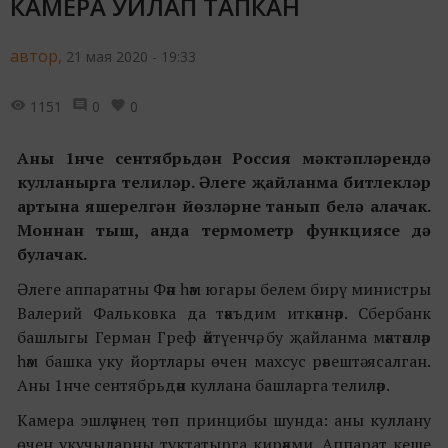
КАМЕРА УЙЛАП ТАПКАН
автор,
21 мая 2020 - 19:33
1151
0
0
Аны 1нче сентя
брь
дән Россия мәктәпләрендә
кулланырга телиләр. Әлеге җайланма битлекләр
артына яшерелгән йөзләрне танып белә алачак.
Моннан тыш, анда термометр функциясе дә
булачак.
Әлеге аппаратны Фән һәм югары белем бирү министры
Валерий Фальковка да тәкъдим иткәннәр. Сбербанк
башлыгы Герман Греф әйтүенчә, бу җайланма мәктәпләр
һәм башка уку йортлары өчен махсус рәвештә ясалган.
Аны 1нче сентябрьдән куллана башларга телиләр.
Камера эшләүнең төп принцибы шунда: аны куллану
өчен укучыларны туктатырга кирәкми. Аппарат кеше