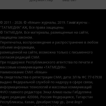
© 2011 - 2026. © «Ялкын» журналы, 2019. Гамәлгә куючы -
"ТАТМЕДИА" АҖ. Все права защищены.
© ТАТМЕДИА. Все материалы, размещенные на сайте,
защищены законом.
Перепечатка, воспроизведение и распространение в любом
объеме информации,
размещенной на сайте, возможна только с письменного
согласия редакций СМИ.
При поддержке Республиканского агентства по печати и
массовым коммуникациям «ТАТМЕДИА».
Наименование СМИ: «Ялкын»
№ свидетельства о регистрации СМИ, дата: ЭЛ № ФС 77-67938
выдано Федеральной службой по надзору в сфере связи,
информационных технологий и массовых коммуникаций
ФИО главного редактора: Энҗе Алмаз кызы Габдуллина
Адрес редакции: 420066, Россия Федерациясе, Татарстан
Республикасы, Казан, Декабристлар ур., 2нче йорт