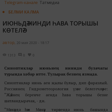
Telegram-канале
Татмедиа
БЕЛМИ КАЛМА
ИЮНЬДӘ НИНДИ ҺАВА ТОРЫШЫ
КӨТЕЛӘ?
автор,
20 мая 2020 - 18:17
1313
0
0
Синоптиклар июньнең ниниди булачагы
турында хәбәр итте. Тулырак безнең язмада.
Синоптиклар июнь аен җылы булыр, дип фаразлый.
Россиянең Гидрометеорология үзәге белегечләре:
“Җәйнең беренче аенда һава торышы безне
шатландырачак, - ди.
“Мәскәүдә һәм Мәскәү тирәсендә июнь башында