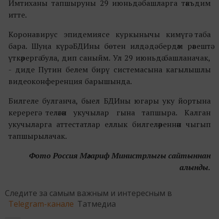
Имтиханы тапшыруны 29 июньдә башларга тәкъдим
итте.
Коронавирус эпидемиясе куркынычы кимүгә таба
бара. Шуңа күрә БДИны бөтен илдә дә бердәм рәвештә
үткәрергә була, дип саныйм. Ул 29 июньдә башланачак,
- диде Путин белем бирү системасына кагылышлы
видеоконференция барышында.
Билгеле булганча, быел БДИны югары уку йортына
керерегә теләгән укучылар гына тапшыра. Калган
укучыларга аттестатлар еллык билгеләреннән чыгып
тапшырылачак.
Фото Россия Мәгариф Министрлыгы сайтыннан
алынды.
Следите за самым важным и интересным в
Telegram-канале
Татмедиа