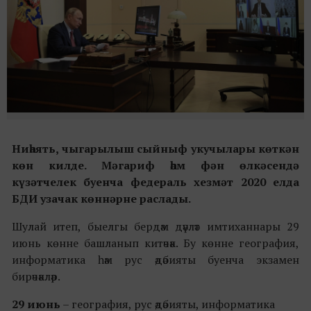
Ниһаять, чыгарылыш сыйныф укучылары көткән
көн килде. Мәгариф һәм фән өлкәсендә
күзәтчелек буенча федераль хезмәт 2020 елда
БДИ узачак көннәрне раслады.
Шулай итеп, быелгы бердәм дәүләт имтиханнары 29
июнь көнне башланып китәчәк. Бу көнне география,
информатика һәм рус әдәбияты буенча экзамен
бирәчәкләр.
29 июнь
– география, рус әдәбияты, информатика