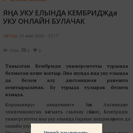
ЯҢА УКУ ЕЛЫНДА КЕМБРИДЖда
УКУ ОНЛАЙН БУЛАЧАК
автор,
21 мая 2020 - 12:17
1094
0
0
Танылган
Кембридж
университеты турында
белмәгән кеше юктыр. Әнә шунда яңа уку елында
да белем алу дистанцион рәвештә
оештырылачак. Бу турыда тулырак безнең
язмада.
Коронавирус пандемиясе һәм Англиядәге
эпидемиологик вәзгыять саклану сәбәпле, Кембридж
университеты яңа уку елында барлык лекцияләрнең дә
онлайн узуы турында хәбәр итә.