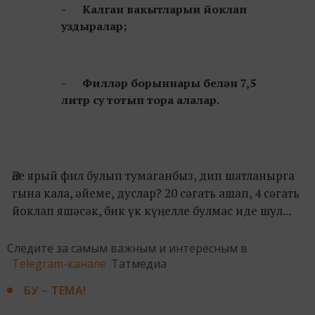
- Калган вакытларын йоклап
уздыралар;
- Филләр борыннары белән 7,5
литр су тотып тора алалар.
Әле ярый фил булып тумаганбыз, дип шатланырга
гына кала, әйеме, дуслар? 20 сәгать ашап, 4 сәгать
йоклап яшәсәк, бик үк күңелле булмас иде шул...
Следите за самым важным и интересным в
Telegram-канале
Татмедиа
БУ – ТЕМА!