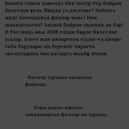
Көзнең соңгы көнендә бик матур бер бәйрәм
билгеләп үтелә. Нинди ул дисеңме? Әлбәттә
инде Бөтендөнья филләр көне! Ник
шаккаттыгыз? Андый бәйрәм чыннан да бар!
Ә Россиядә аны 2008 елдан бирле билгеләп
узалар. Әлеге җан ияләренең елдан-ел кимүгә
таба барулары иң беренче чиратта
экологларны чаң кагырга мәҗбүр иткән.
Филләр турында кызыклы
фактлар:
- Коры җирдә яшәүче
хайваннардан филләр иң зурысы;