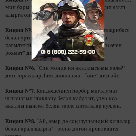
мин бары тик сезгә төшендерәм генә” дип язып
алырга онытма.
Киңәш №5.
Көндәшең үзенең тормыш тәҗрибәсе
белән уртаклашса, “бу сөйләшү темасына
кагылмый, әлбәттә, әмма уртаклашканың өчен
рәхмәт” дип җавап кайтар.
Киңәш №6.
“Син монда иң акыллысымы әллә?”
дип сорасалар, һич шикләнмә – “әйе” дип әйт.
Киңәш №7.
Көндәшеңнең һәрбер мәгълүмат
чыганагын шикләнү белән кабул ит, үзең исә
акыллы кыяфәт белән төрле цитаталар куллан.
Киңәш №8.
“Ай, авыр да соң шушындый кешеләр
белән аралашырга” – менә дигән провокация