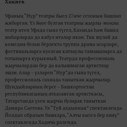
Хаҗиев
.
Уфаның “Нур” театры быел 27нче сезонын башлап
җибәргән. Үз йөзе булган театрны җырлы-моңлы
театр итеп Уфада гына түгел, Казанда һәм башка
шәһәрләрдә дә кабул итәләр икән. Тик шулай да
комедия белән берлектә труппа драма әсәрләре,
фестивальләргә куелган катлаулы тамашаларга да
тотынырга курыкмый. Театрда профессиональ
җырчылардан бер дә калышмаган артистлар
эшли. Алар – үзләрен “Нур”да гына түгел,
профессиональ сәхнәдә таныткан җырчылар.
Шундыйларның берсе – Башкортостан
республикасының атказанган артисткасы,
Татарстанда үзен җырчы буларак таныткан
Дамирә Сәетова. Ул “Туй алдыннан” спектаклендә
Йолдыз образын башкара, “Алты кызга бер кияү”
спектаклендә Хәдичә ролендә.