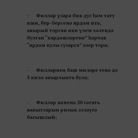
- Филләр үзара бик дус һәм тату
яши, бер-берсенә ярдәм итә,
авырый торган яки үлем хәлендә
булган “кардәшләренә” һәрчак
“ярдәм кулы сузарга” әзер тора;
- Филләрнең баш миләре генә дә
5 кило авырлыкта була;
- Филләр көненә 20 сәгать
вакытларын ризык эзләүгә
багышлый;