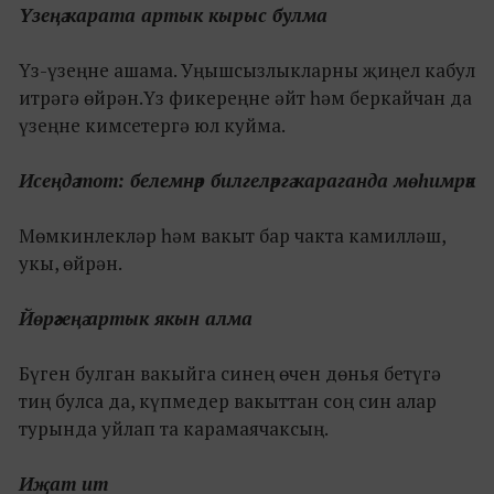
Үзеңә карата артык кырыс булма
Үз-үзеңне ашама. Уңышсызлыкларны җиңел кабул
итрәгә өйрән.Үз фикереңне әйт һәм беркайчан да
үзеңне кимсетергә юл куйма.
Исеңдә тот: белемнәр билгеләргә караганда мөһимрәк
Мөмкинлекләр һәм вакыт бар чакта камилләш,
укы, өйрән.
Йөрәгеңә артык якын алма
Бүген булган вакыйга синең өчен дөнья бетүгә
тиң булса да, күпмедер вакыттан соң син алар
турында уйлап та карамаячаксың.
Иҗат ит