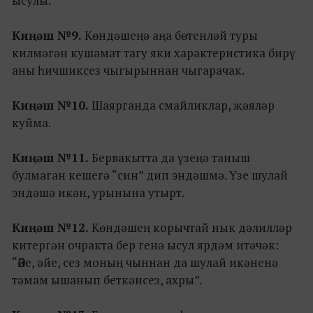
ысулы.
Киңәш №9.
Көндәшеңә аңа бөтенләй туры
килмәгән кушамат тагу яки характеристика бирү
аны һичшиксез чыгырыннан чыгарачак.
Киңәш №10.
Шаярганда смайликлар, җәяләр
куйма.
Киңәш №11.
Бервакытта да үзеңә таныш
булмаган кешегә “син” дип эндәшмә. Үзе шулай
эндәшә икән, урынына утырт.
Киңәш №12.
Көндәшең корычтай нык дәлилләр
китергән очракта бер генә ысул ярдәм итәчәк:
“Әйе, әйе, сез моның чыннан да шулай икәненә
тәмам ышанып беткәнсез, ахры”.