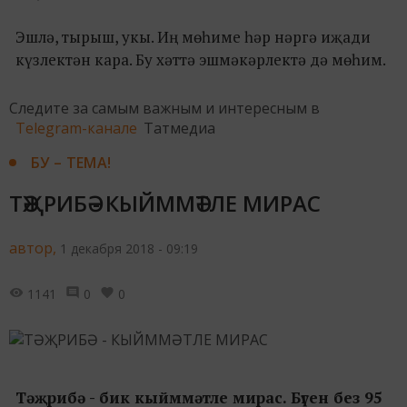
Эшлә, тырыш, укы. Иң мөһиме һәр нәргә иҗади
күзлектән кара. Бу хәттә эшмәкәрлектә дә мөһим.
Следите за самым важным и интересным в
Telegram-канале
Татмедиа
БУ – ТЕМА!
ТӘҖРИБӘ - КЫЙММӘТЛЕ МИРАС
автор,
1 декабря 2018 - 09:19
1141
0
0
Тәҗрибә - бик кыйммәтле мирас. Бүген без 95