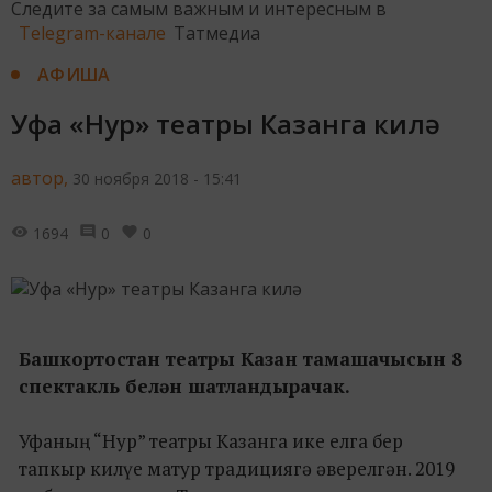
Следите за самым важным и интересным в
Telegram-канале
Татмедиа
АФИША
Уфа «Нур» театры Казанга килә
автор,
30 ноября 2018 - 15:41
1694
0
0
Башкортостан театры Казан тамашачысын 8
спектакль белән шатландырачак.
Уфаның “Нур” театры Казанга ике елга бер
тапкыр килүе матур традициягә әверелгән. 2019