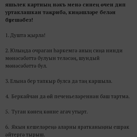
яшьлек картның нәкъ менә синең өчен дип
уртаклашкан тәҗрибә, киңәшләре белән
бүлешәбез!
1. Душта җырла!
2. Юлыңда очраган һәркемгә аның сиңа нинди
мөнәсәбәттә булуын теләсәң, шундый
мөнәсәбәттә бул.
3. Елына бер тапкыр булса да таң каршыла.
4. Беркайчан да өй печеньеләреннән баш тартма.
5. Туган көнең көнне агач утырт.
6. Якын кешеләреңә аларны яратканыңны ешрак
әйтергә тырыш.