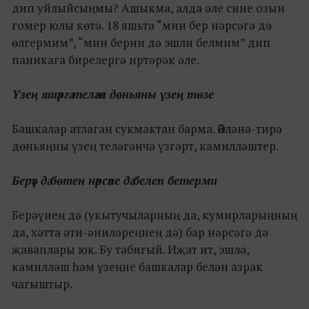
дип уйлыйсыңмы? Ашыкма, алда әле сине озын
гомер юлы көтә. 18 яшьтә “мин бер нәрсәгә дә
өлгермим”, “мин берни дә эшли белмим” дип
паникага бирелергә иртәрәк әле.
Үзең яшәргә теләгән дөньяны үзең төзе
Башкалар атлаган сукмактан барма. Әйләнә-тирә
дөньяңны үзең теләгәнчә үзгәрт, камилләштер.
Берәү дә бөтен нәрсәне дә белеп бетерми
Берәүнең дә (укытучыларның да, кумирларыңның
да, хәтта әти-әниләреңнең дә) бар нәрсәгә дә
җаваплары юк. Бу табигый. Иҗат ит, эшлә,
камилләш һәм үзеңне башкалар белән азрак
чагыштыр.