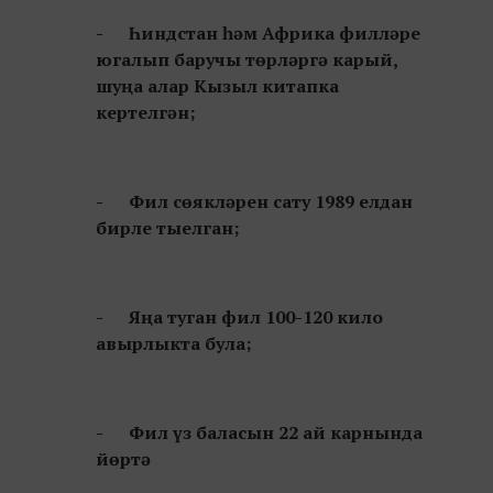
- Һиндстан һәм Африка филләре
югалып баручы төрләргә карый,
шуңа алар Кызыл китапка
кертелгән;
- Фил сөякләрен сату 1989 елдан
бирле тыелган;
- Яңа туган фил 100-120 кило
авырлыкта була;
- Фил үз баласын 22 ай карнында
йөртә