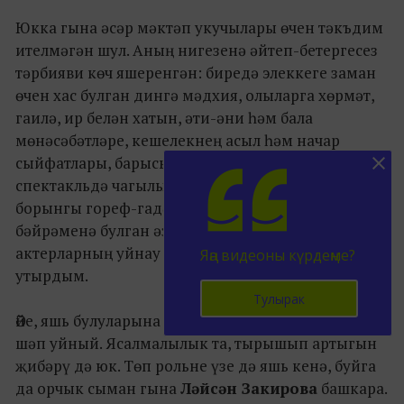
Юкка гына әсәр мәктәп укучылары өчен тәкъдим
ителмәгән шул. Аның нигезенә әйтеп-бетергесез
тәрбияви көч яшеренгән: биредә элеккеге заман
өчен хас булган дингә мәдхия, олыларга хөрмәт,
гаилә, ир белән хатын, әти-әни һәм бала
мөнәсәбәтләре, кешелекнең асыл һәм начар
сыйфатлары, барысы да бар. Шәхсән мин үзем
спектакльдә чагылыш тапкан халкыбызның
борынгы гореф-гадәтләренә, дингә, Гает
бәйрәменә булган әзерлек, хөрмәткә һәм, әлбәттә,
актерларның уйнау осталыкларына сокланып
Яңа видеоны күрдеңме?
утырдым.
Тулырак
Әйе, яшь булуларына карамастан, Кариевлылар
шәп уйный. Ясалмалылык та, тырышып артыгын
җибәрү дә юк. Төп рольне үзе дә яшь кенә, буйга
да орчык сыман гына
Ләйсән Закирова
башкара.