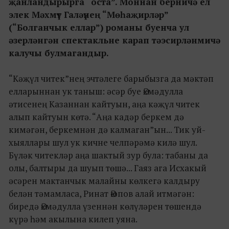
җанландырырга “оста”. Моннан берничә ел
элек Мәхмүт Галәүнең “Мөһаҗирләр”
(“Болганчык еллар”) романы буенча ул
әзерләнгән спектакльне карап тәэсирләнмичә
калучы булмагандыр.
“Кәҗүл читек”нең эчтәлеге барыбызга да мәктәп
елларыннан ук таныш: әсәр буе Әхмәдулла
әтисенең Казаннан кайтуын, аңа кәҗүл читек
алып кайтуын көтә. “Аңа кадәр беркем дә
кимәгән, беркемнән дә калмаган”ын... Тик уй-
хыяллары шул ук кичне челпәрәмә килә шул.
Бүләк читекләр аңа шактый зур була: табаны да
олы, балтыры да шуып төшә... Гаяз ага Исхакый
әсәрен мактанчык малайны көлкегә калдыру
белән тәмамласа, Ринат Әюпов алай итмәгән:
биредә Әхмәдулла үзеннән көлүләрен төшендә
күрә һәм акылына килеп уяна.