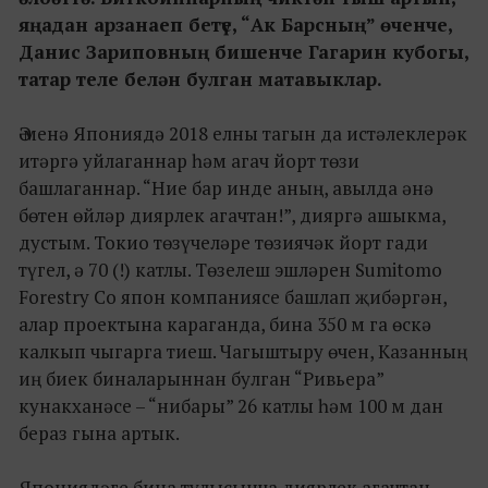
яңадан арзанаеп бетүе, “Ак Барсның” өченче,
Данис Зариповның бишенче Гагарин кубогы,
татар теле белән булган матавыклар.
Ә менә Япониядә 2018 елны тагын да истәлеклерәк
итәргә уйлаганнар һәм агач йорт төзи
башлаганнар. “Ние бар инде аның, авылда әнә
бөтен өйләр диярлек агачтан!”, дияргә ашыкма,
дустым. Токио төзүчеләре төзиячәк йорт гади
түгел, ә 70 (!) катлы. Төзелеш эшләрен Sumitomo
Forestry Co япон компаниясе башлап җибәргән,
алар проектына караганда, бина 350 м га өскә
калкып чыгарга тиеш. Чагыштыру өчен, Казанның
иң биек биналарыннан булган “Ривьера”
кунакханәсе – “нибары” 26 катлы һәм 100 м дан
бераз гына артык.
Япониядәге бина тулысынча диярлек агачтан