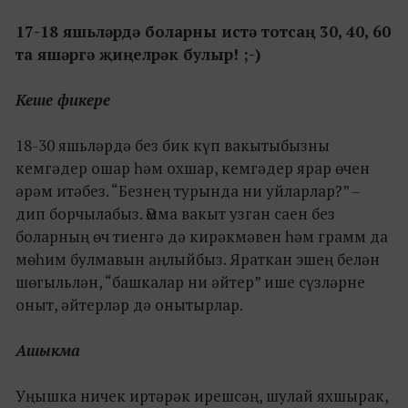
17-18 яшьләрдә боларны истә тотсаң 30, 40, 60
та яшәргә җиңелрәк булыр! ;-)
Кеше фикере
18-30 яшьләрдә без бик күп вакытыбызны
кемгәдер ошар һәм охшар, кемгәдер ярар өчен
әрәм итәбез. “Безнең турында ни уйларлар?” –
дип борчылабыз. Әмма вакыт узган саен без
боларның өч тиенгә дә кирәкмәвен һәм грамм да
мөһим булмавын аңлыйбыз. Яраткан эшең белән
шөгыльлән, “башкалар ни әйтер” ише сүзләрне
оныт, әйтерләр дә онытырлар.
Ашыкма
Уңышка ничек иртәрәк ирешсәң, шулай яхшырак,