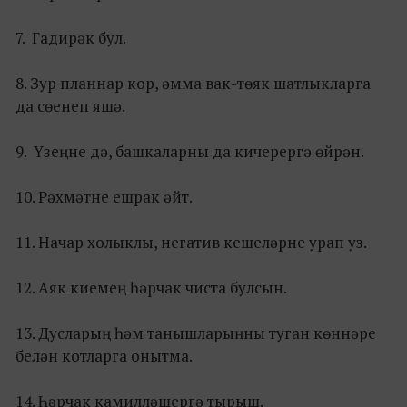
7. Гадирәк бул.
8. Зур планнар кор, әмма вак-төяк шатлыкларга
да сөенеп яшә.
9. Үзеңне дә, башкаларны да кичерергә өйрән.
10. Рәхмәтне ешрак әйт.
11. Начар холыклы, негатив кешеләрне урап уз.
12. Аяк киемең һәрчак чиста булсын.
13. Дусларың һәм танышларыңны туган көннәре
белән котларга онытма.
14. Һәрчак камилләшергә тырыш.