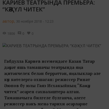
КАРИЕВ ТЕАТРЫНДА ПРЕМЬЕРА:
“КӘҖҮЛ ЧИТЕК”
автор,
30 ноября 2018 - 12:23
1806
0
0
Габдулла Кариев исемендәге Казан Татар
дәүләт яшь тамашачы театрында яңа
җитәкчелек белән беррәттән, яңалыклар әле
күп көтелергә охшаган: режиссер Ринат
Әюпов бу юлы Гаяз Исхакыйның “Кәҗүл
читек” әсәрен сәхнәләштерә алган.
Тамашачыга билгеле булганча, әлеге
режиссер нәкъ менә тарихи әсәрләрне