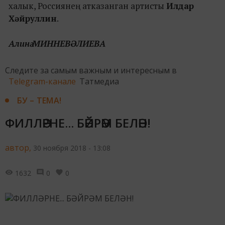
халык, Россиянең атказанган артисты
Илдар
Хәйруллин
.
Алинә МИННЕВӘЛИЕВА
Следите за самым важным и интересным в
Telegram-канале
Татмедиа
БУ – ТЕМА!
ФИЛЛӘРНЕ... БӘЙРӘМ БЕЛӘН!
автор,
30 ноября 2018 - 13:08
1632
0
0