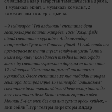
ел башында алар Татарстан тамашачысына драма,
1 музыкаль әкият, 5 музыкаль комедия, 2
комедия алып килергә җыена.
– 9 гыйнварда “Туй алдыннан” спектакле белән
гастрольләрне башлап җибәрәбез. 10сы “Хаҗи әфәнде
өйләнә” спектаклен күрсәтәбез. Анда легендар
актрисабыз Сәрия апа Сираева уйный. 11 гыйнварда исә
премьерасы әле күптән түгел генә булып узган “Алты
кызга бер кияү” комедиясен тәкъдим итәбез. Уфада
халык бу спектакльгә рәхәтләнеп йөри, ләззәт алып китә.
12 гыйнварда “Отышлы тормыш” тамашасын
куячакбыз. Әлеге спектакль әле яңа табадан төшәргә
генә тора. Гастрольләрне 13 гыйнварда “Башмагым”
спектакле белән тәмамлыйбыз. 90нчы еллар башында
әлеге спектакль белән Казан халкын гөрләткән идек.
Моннан 3-4 ел элек без аңа яңа сулыш өрдек куйдык,
–
дип сөйли “Нур” театры директоры
Илдар