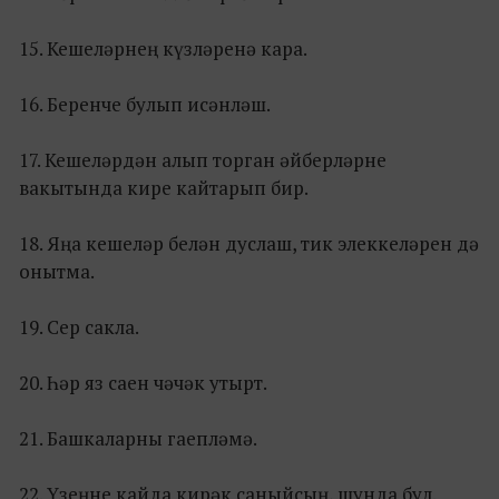
15. Кешеләрнең күзләренә кара.
16. Беренче булып исәнләш.
17. Кешеләрдән алып торган әйберләрне
вакытында кире кайтарып бир.
18. Яңа кешеләр белән дуслаш, тик элеккеләрен дә
онытма.
19. Сер сакла.
20. Һәр яз саен чәчәк утырт.
21. Башкаларны гаепләмә.
22. Үзеңне кайда кирәк саныйсың, шунда бул.