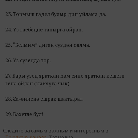
23. Тормыш гадел булыр дип уйлама да.
24. Үз гаебеңне танырга өйрән.
25. “Белмим” дигән сүздән оялма.
26. Үз сүзеңдә тор.
27. Бары үзең яраткан һәм сине яраткан кешегә
генә өйлән (киияүгә чык).
28. Әти-әниеңә ешрак шалтырат.
29. Бәхетле бул!
Следите за самым важным и интересным в
Telegram-канале
Татмедиа