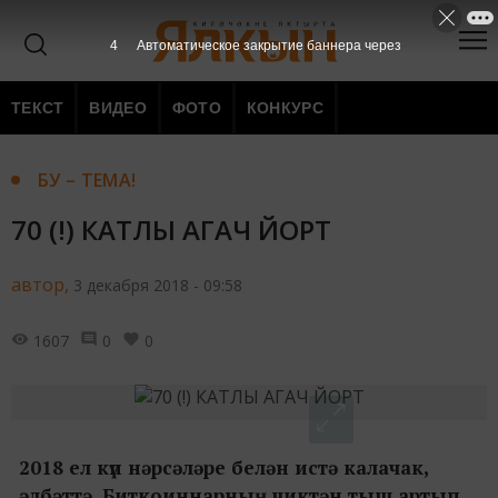
3
Автоматическое закрытие баннера через
ТЕКСТ
ВИДЕО
ФОТО
КОНКУРС
БУ – ТЕМА!
70 (!) КАТЛЫ АГАЧ ЙОРТ
автор,
3 декабря 2018 - 09:58
1607
0
0
2018 ел күп нәрсәләре белән истә калачак,
әлбәттә. Биткоиннарның чиктән тыш артып,