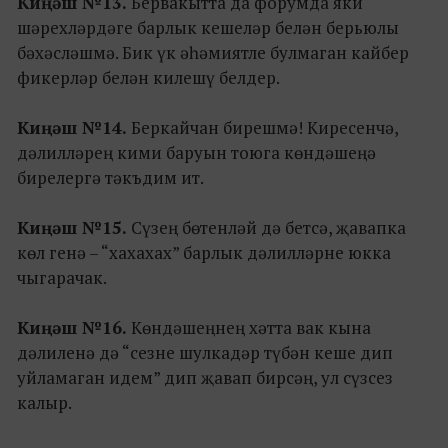
Киңәш №13.
Бервакытта да форумда яки
шәрехләрдәге барлык кешеләр белән берьюлы
бәхәсләшмә. Бик үк әһәмиятле булмаган кайбер
фикерләр белән килешү белдер.
Киңәш №14.
Беркайчан бирешмә! Киресенчә,
дәлилләрең кими баруын тоюга көндәшеңә
бирелергә тәкъдим ит.
Киңәш №15.
Сүзең бөтенләй дә бетсә, җавапка
көл генә – “хахахах” барлык дәлилләрне юкка
чыгарачак.
Киңәш №16.
Көндәшеңнең хәтта вак кына
дәлиленә дә “сезне шулкадәр түбән кеше дип
уйламаган идем” дип җавап бирсәң, ул сүзсез
калыр.