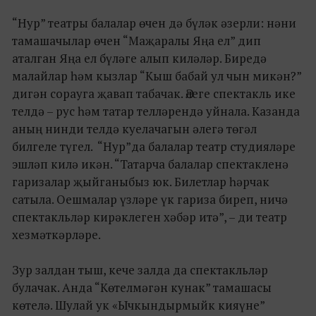
“Нур” театры балалар өчен дә бүләк әзерли: нәни
тамашачылар өчен “Маҗаралы Яңа ел” дип
аталган Яңа ел бүләге алып киләләр. Биредә
малайлар һәм кызлар “Кыш бабай ул чын микән?”
дигән сорауга җавап табачак. Әлеге спектакль ике
телдә – рус һәм татар телләрендә уйнала. Казанда
аның нинди телдә куелачагын әлегә төгәл
билгеле түгел. “Нур”да балалар театр студияләре
эшләп килә икән. “Татарча балалар спектакленә
гаризалар җыйганыбыз юк. Билетлар һәрчак
сатыла. Оешмалар үзләре үк гариза биреп, ничә
спектакльләр кирәклеген хәбәр итә”, – ди театр
хезмәткәрләре.
Зур залдан тыш, кече залда да спектакльләр
булачак. Анда “Көтелмәгән кунак” тамашасы
көтелә. Шулай ук «Ычкындырмыйк кияүне”