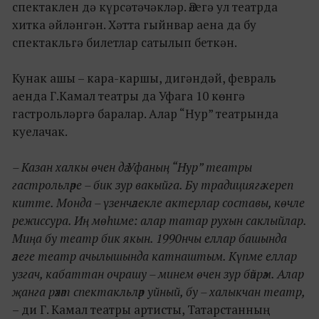
спектаклен дә күрсәтәчәкләр. Әлегә ул театрда
хитка әйләнгән. Хәтта гыйнвар аена да бу
спектакльгә билетлар сатылып беткән.
Кунак ашы – кара-каршы, дигәндәй, февраль
аенда Г.Камал театры да Уфага 10 көнгә
гастрольләргә баралар. Алар “Нур” театрында
куелачак.
– Казан халкы өчен дә Уфаның “Нур” театры
гастрольләре – бик зур вакыйга. Бу традициягә кереп
китте. Монда – үзенчәлекле актерлар составы, көчле
режиссура. Иң мөһиме: алар татар рухын саклыйлар.
Миңа бу театр бик якын. 1990нчы еллар башында
әлеге театр ачылышында катнаштым. Күпме еллар
узгач, кабаттан очрашу – минем өчен зур бәйрәм. Алар
җанга рәхәт спектакльләр уйный, бу – халыкчан театр,
– ди Г. Камал театры артисты, Татарстанның