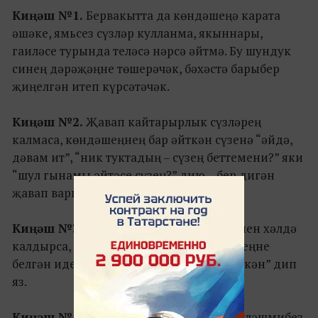
Киңәш №1.
Бервакытта да көндәшеңә карата
әшәке, ямьсез сүзләр кулланма, якыннары,
гаиләсе турында теләсә нәрсә әйтмә. Бу шундук
синең дәрәҗәңне төшерәчәк, бәхәстә барыбер
җиңелгән итеп күрсәтәчәк.
Киңәш №2.
Җавап кайтарырлык сүзләрең
калмаса, көндәшеңнең бар әйткән сүзенә “әйдә,
дәвам ит”, “ник туктадың – сүзең беттемени?” яки
“шул гынамы әйтәсе сүзең?” дию – бер дигән
җавап вариантлары.
Киңәш №3.
Әгәр җавап сине тупикта, кыен хәлдә
калдырса, “мин синең шулай дип әйтәсеңне
белгән идем – син берни аңламыйсың икән” дип
яз.
Киңәш №4.
Вакыт-вакыт “без бит бәхәсләшмибез,