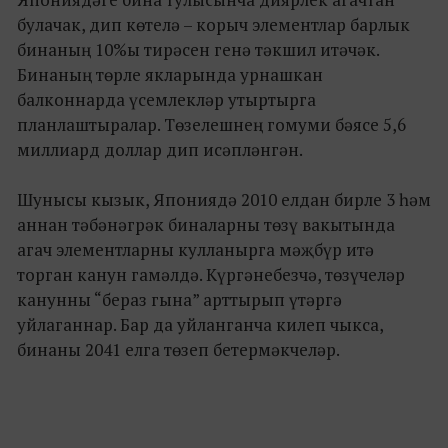
булачак, дип көтелә – корыч элементлар барлык
бинаның 10%ы тирәсен генә тәкшил итәчәк.
Бинаның төрле якларында урнашкан
балконнарда үсемлекләр утыртырга
планлаштыралар. Төзелешнең гомуми бәясе 5,6
миллиард доллар дип исәпләнгән.
Шунысы кызык, Япониядә 2010 елдан бирле 3 һәм
аннан тәбәнәгрәк биналарны төзү вакытында
агач элементларны кулланырга мәҗбүр итә
торган канун гамәлдә. Күргәнебезчә, төзүчеләр
канунны “бераз гына” арттырып үтәргә
уйлаганнар. Бар да уйланганча килеп чыкса,
бинаны 2041 елга төзеп бетермәкчеләр.