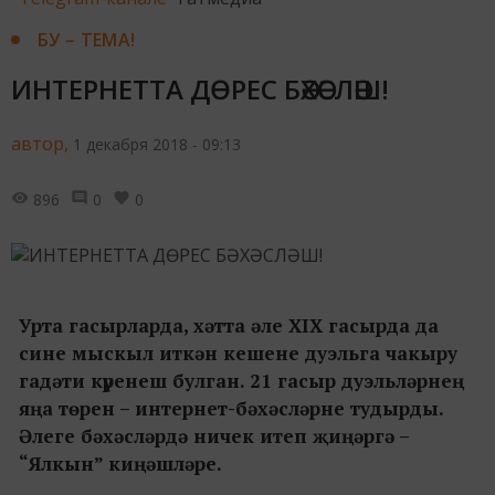
БУ – ТЕМА!
ИНТЕРНЕТТА ДӨРЕС БӘХӘСЛӘШ!
автор,
1 декабря 2018 - 09:13
896
0
0
Урта гасырларда, хәтта әле XIX гасырда да
сине мыскыл иткән кешене дуэльга чакыру
гадәти күренеш булган. 21 гасыр дуэльләрнең
яңа төрен – интернет-бәхәсләрне тудырды.
Әлеге бәхәсләрдә ничек итеп җиңәргә –
“Ялкын” киңәшләре.