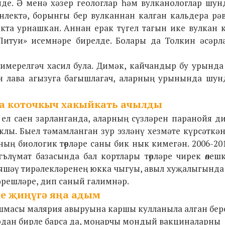
иде. Ә менә хәзер геологлар һәм вулканологлар шу
әнлектә, борынгы бер вулканнан калган кальдера р
кта урнашкан. Аннан ерак түгел тагын ике вулкан 
Литуи» исемнәре бирелде. Болары да Толкин әсәрл
имерелгәч хасил була. Димәк, кайчандыр бу урында
әрен лава агызуга багышлагач, аларның урынында шу
а коточкыч хакыйкать ачылды
ел саен зарланганда, аларның сүзләрен паранойя д
аклы. Быел тәмамланган зур эзләнү хезмәте күрсәткән
ының биологик төрләре саны бик нык кимегән. 2006-20
гълүмат базасында бал кортлары төрләре чирек өлеш
ый яшәү тирәлекләренең юкка чыгуы, авыл хуҗалыгынд
әрешләре, дип саный галимнәр.
е җиңүгә яңа адым
оешмасы малярия авыруына каршы кулланыла алган бер
лардан бирле барса да, моңарчы мондый вакциналарны