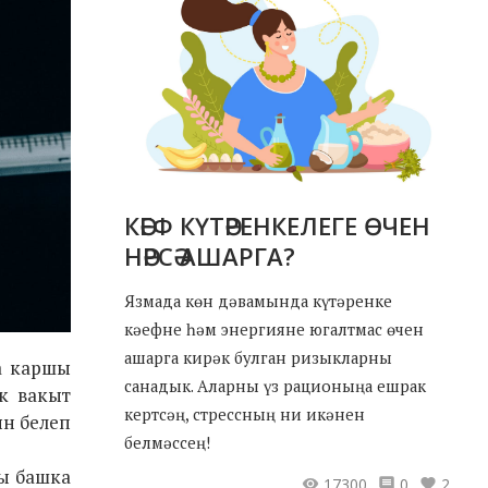
КӘЕФ КҮТӘРЕНКЕЛЕГЕ ӨЧЕН
НӘРСӘ АШАРГА?
Язмада көн дәвамында күтәренке
кәефне һәм энергияне югалтмас өчен
ашарга кирәк булган ризыкларны
ка каршы
санадык. Аларны үз рационыңа ешрак
к вакыт
кертсәң, стрессның ни икәнен
ын белеп
белмәссең!
ры башка
17300
0
2