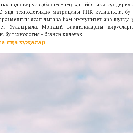
циналарда вирус сәбәпчесенең зәгыйфь яки сүндерелг
 Ә яңа технологиядә матрицалы РНК кулланыла, бу 
фрагментын ясап чыгара һәм иммунитет аңа шунда у
тет булдырыла. Мондый вакциналарны вируслар
, бу технология – безнең киләчәк.
а яңа хуҗалар