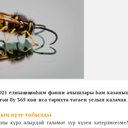
 2021 елның иң мөһим фәнни ачышлары һәм казан
ргән бу 365 көн исә тарихта тәгаен уелып калачак
ың күзе табылды
ьяны күрә алырдай галәмәт зур күзен хәтерлисезме