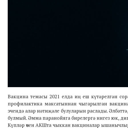
Вакцина темасы 2021 елда иң еш күтәрелгән сор
профилактика максатыннан чыгарылган вакцина
эчендә алар нәтиҗәле булуларын раслады. Әлбәттә
булмый. Әмма паранойяга бирелергә нигез юк, ди
Күпләр өчен АКШта чыккан вакциналар ышанычлыр