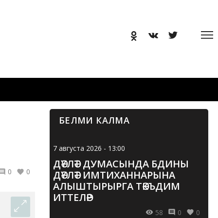
БЕЛМИ КАЛМА
7 августа 2026 - 13:00
ДӘҮЛӘТ ДУМАСЫНДА БДИНЫ
0
0
ДӘҮЛӘТ ИМТИХАННАРЫНА
АЛЫШТЫРЫРГА ТӘКЪДИМ
ИТТЕЛӘР
58
0
0