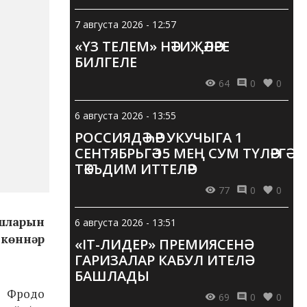
7 августа 2026 - 12:57
«ҮЗ ТЕЛЕМ» НӘТИҖӘЛӘРЕ
БИЛГЕЛЕ
64
0
0
6 августа 2026 - 13:55
РОССИЯДӘ ҺӘР УКУЧЫГА 1
СЕНТЯБРЬГӘ 15 МЕҢ СУМ ТҮЛӘРГӘ
ТӘКЪДИМ ИТТЕЛӘР
77
0
0
ышларын
6 августа 2026 - 13:51
 көннәр
«IT-ЛИДЕР» ПРЕМИЯСЕНӘ
ГАРИЗАЛАР КАБУЛ ИТЕЛӘ
БАШЛАДЫ
? Фродо
69
0
0