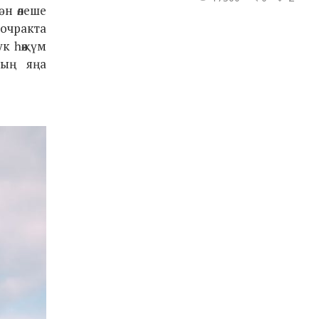
ән өлеше
очракта
к һөҗүм
ның яңа