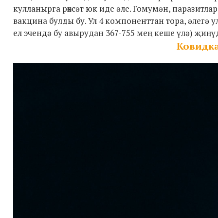
кулланырга рөхсәт юк иде әле. Гомумән, паразитл
вакцина булды бу. Ул 4 компоненттан тора, әлегә
ел эчендә бу авырудан 367-755 мең кеше үлә) җиңүд
Ковидк