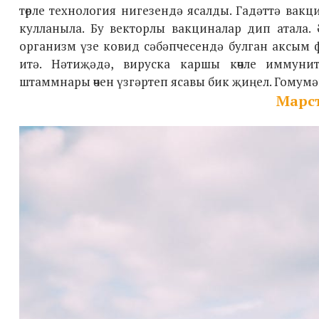
төрле технология нигезендә ясалды. Гадәттә вак
кулланыла. Бу векторлы вакциналар дип атала.
организм үзе ковид сәбәпчесендә булган аксым 
итә. Нәтиҗәдә, вируска каршы көчле иммуни
штаммнары өчен үзгәртеп ясавы бик җиңел. Гомумән
Марст