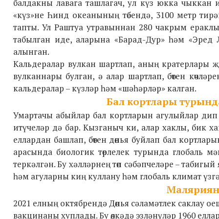
балдакны лавага ташлагач, ул күз юкка чыккан 
«күз»не Һинд океанының төбендә, 3100 метр тир
тапты. Ул Раштуа утравыннан 280 чакрым ераклы
табылган иде, аларына «Барад-Дур» һәм «Эред 
алынган.
Кальдералар вулкан шартлап, аның кратерлары җ
вулканнары булган, ә алар шартлап, бөтен көчл
кальдералар – күзләр һәм «шәһәрләр» калган.
Бал кортлары турынд
Умартачы абыйлар бал кортларын агулыйлар дип 
итүчеләр дә бар. Кызганыч ки, алар хаклы, бик х
еллардан башлап, бөтен дөнья буйлап бал кортлар
арасында биологик төрлелек турында глобаль мә
теркәлгән. Бу хәлләрнең төп сәбәпчеләре – табиг
һәм агуларны киң куллану һәм глобаль климат үзг
Маляриян
2021 елның октябрендә Дөнья сәламәтлек саклау 
вакцинаны хуплады. Бу өлкәдә эзләнүләр 1960 ел