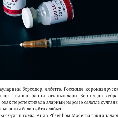
ауларның берседер, әлбәттә. Россиядә коронавирус
лар – илнең фәнни казанышлары. Бер елдан күбрә
, озак перспективада аларның нәрсәгә сәләтле булган
п ышаныч белән әйтә алабыз.
ак булып тоела. Анда Pfizer һәм Moderna вакцинала