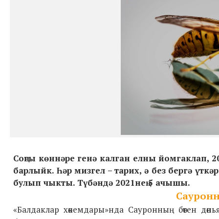
Соңгы көннәре генә калган елны йомгаклап,
барлыйк. Һәр мизгел – тарих, ә без бергә үткә
булып чыкты. Түбәндә 2021нең 5 ачышы.
Сауронн
«Балдаклар хөкемдары»нда Сауронның бөтен дөн