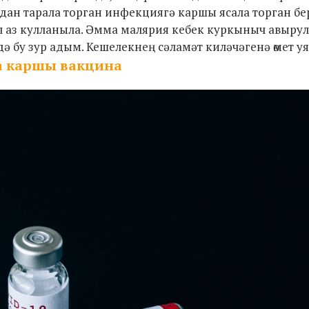
ардан тарала торган инфекциягә каршы ясала торган б
 ул аз кулланыла. Әмма малярия кебек куркыныч авыру
ә бу зур адым. Кешелекнең сәламәт киләчәгенә өмет уя
а каршы вакцина