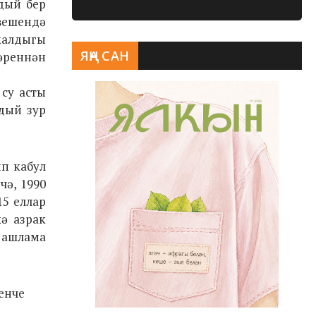
ндый бер
әвешендә
калдыгы
ЯҢА САН
әреннән
 су асты
ндый зур
ип кабул
чә, 1990
15 еллар
кә азрак
а ашлама
енче