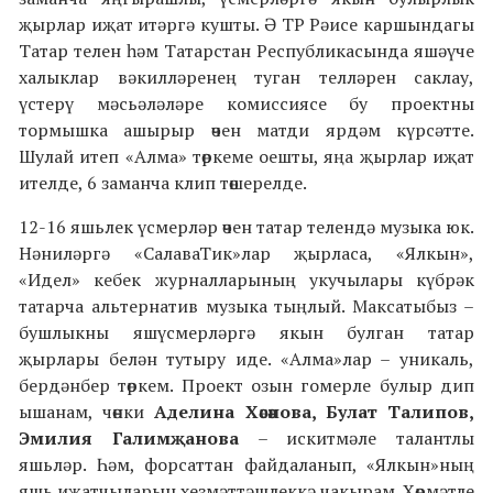
җырлар иҗат итәргә кушты. Ә ТР Рәисе каршындагы
Татар телен һәм Татарстан Республикасында яшәүче
халыклар вәкилләренең туган телләрен саклау,
үстерү мәсьәләләре комиссиясе бу проектны
тормышка ашырыр өчен матди ярдәм күрсәтте.
Шулай итеп «Алма» төркеме оешты, яңа җырлар иҗат
ителде, 6 заманча клип төшерелде.
12-16 яшьлек үсмерләр өчен татар телендә музыка юк.
Нәниләргә «СалаваТик»лар җырласа, «Ялкын»,
«Идел» кебек журналларының укучылары күбрәк
татарча альтернатив музыка тыңлый. Максатыбыз –
бушлыкны яшүсмерләргә якын булган татар
җырлары белән тутыру иде. «Алма»лар – уникаль,
бердәнбер төркем. Проект озын гомерле булыр дип
ышанам, чөнки
Аделина Хәсәнова, Булат Талипов,
Эмилия Галимҗанова
– искитмәле талантлы
яшьләр. Һәм, форсаттан файдаланып, «Ялкын»ның
яшь иҗатчыларын хезмәттәшлеккә чакырам. Хөрмәтле