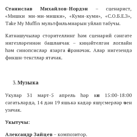
Станислав
Михайлов
-
Нордэн
– сценарист,
«Мишки ми-ми-мишки», «Куми-куми», «С.О.Б.Е.З»,
Take My Muffin мультфильмнарын уйлап табучы.
Катнашучылар сторителлинг һәм сценарий сәнгате
нигезләреннән башлаячак – киңәйтелгән логлайн
һәм синопсислар язарга өйрәнәчәк. Алар нигезендә
фикшн-текстлар ятачак.
Музыка
Укулар 31 март-5 апрель һәр көн 15:00-18:00
сәгатьләрдә, 14 дән 19 яшькә кадәр яшүсмерләр өчен
узачак.
Укытучы
:
Александр
Зайцев
– композитор.