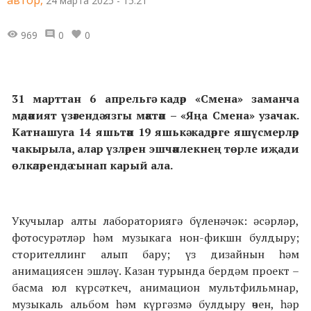
автор,
24 марта 2025 - 15:21
969
0
0
31 марттан 6 апрельгә кадәр «Смена» заманча
мәдәният үзәгендә язгы мәктәп – «Яңа Смена» узачак.
Катнашуга 14 яшьтән 19 яшькә кадәрге яшүсмерләр
чакырыла, алар үзләрен эшчәнлекнең төрле иҗади
өлкәләрендә сынап карый ала.
Укучылар алты лабораториягә бүленәчәк: әсәрләр,
фотосурәтләр һәм музыкага нон-фикшн булдыру;
сторителлинг алып бару; үз дизайнын һәм
анимациясен эшләү. Казан турында бердәм проект –
басма юл күрсәткеч, анимацион мультфильмнар,
музыкаль альбом һәм күргәзмә булдыру өчен, һәр