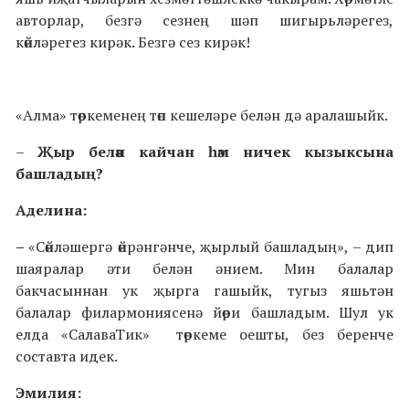
авторлар, безгә сезнең шәп шигырьләрегез,
көйләрегез кирәк. Безгә сез кирәк!
«Алма» төркеменең төп кешеләре белән дә аралашыйк.
–
Җыр белән кайчан һәм ничек кызыксына
башладың?
Аделина:
–
«Сөйләшергә өйрәнгәнче, җырлый башладың», – дип
шаяралар әти белән әнием. Мин балалар
бакчасыннан ук җырга гашыйк, тугыз яшьтән
балалар филармониясенә йөри башладым. Шул ук
елда «СалаваТик» төркеме оешты, без беренче
составта идек.
Эмилия: