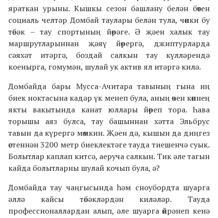
яраткан урыны. Кышкы сезон башлану белән бөтен
социаль челтәр Домбай таулары белән тула, чөнки бу
төбәк – тау спортының йөрәге. Ә җәен халык тау
маршрутларыннан җәяү йөрергә, джиптурларда
сәяхәт итәргә, боздай салкын тау күлләрендә
коенырга, гомумән, шулай ук актив ял итәргә килә.
Домбайда бары Мусса-Ачитара тавының гына иң
биек ноктасына кадәр үк менеп була, аның өчен көннең
якты вакытында канат юллары йөреп тора.
Һава
торышы аяз булса, тау башыннан хәтта Эльбрус
тавын да күрергә мөмкин. Җәен дә, кышын да диңгез
өстеннән 3200 метр биеклектәге тауда тиешенчә суык.
Болытлар каплап китсә, аеруча салкын. Тик әле тагын
кайда болытларны шулай кочып була, ә?
Домбайда тау чаңгысында һәм сноубордта шуарга
әллә кайсы төбәкләрдән киләләр. Тауда
профессионаллардан алып, әле шуарга өйрәнеп кенә