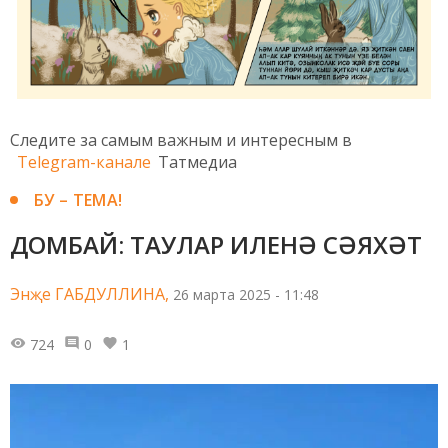
Следите за самым важным и интересным в
Telegram-канале
Татмедиа
БУ – ТЕМА!
ДОМБАЙ: ТАУЛАР ИЛЕНӘ СӘЯХӘТ
Энҗе ГАБДУЛЛИНА,
26 марта 2025 - 11:48
724
0
1