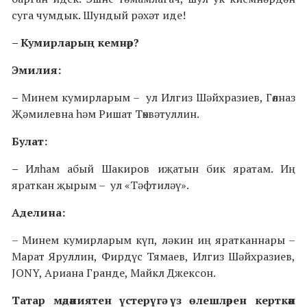
суга чумдык. Шундый рәхәт иде!
– Кумирларың кемнәр?
Эмилия:
–
Минем кумирларым – ул Илгиз Шәйхразиев, Гөлназ
Җәмилевна һәм Ришат Төхвәтуллин.
Булат:
–
Илһам абый Шакиров иҗатын бик яратам. Иң
яраткан җырым – ул «Тәфтиләү».
Аделина:
– Минем кумирларым күп, ләкин иң яратканнары –
Марат Яруллин, Фирдүс Тямаев, Илгиз Шәйхразиев,
JONY, Ариана Гранде, Майкл Джексон.
Татар мәдәниятен үстерүгә үз өлешләрен керткән