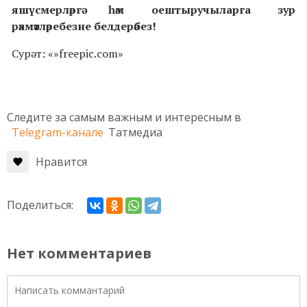
яшүсмерләргә һәм оештыручыларга зур
рәхмәтләребезне белдерәбез!
Сурәт: «»freepic.com»
Следите за самым важным и интересным в
Telegram-канале
Татмедиа
Нравится
Поделиться:
Нет комментариев