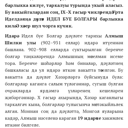
барлыкка килүе, таркалуы турында укый аласыз.
Бу вакыйгалардан соң,
IX
–X гасыр чикләрендә Урта
Иделдә
яңа дәүләт
ИДЕЛ БУЕ
БОЛГАР
Ы
барлыкка
килә.
Ә хәзер шул чорга күчик.
Идарә.
Идел буе Болгар дәүләте тарихы
Алмыш
Шилки улы
(902–931 еллар) идарә итүеннән
башлана. 902–908 елларда суктырылган беренче
болгар тәңкәләрендә Алмышның мөселман исеме
тора. Беренче шәһәрләр һәм биналар, дәүләтнең
башкаласы да ул идарә иткән вакытта төзелгән. Бу
вакытта да дәүләт Хәзәрләргә буйсынуда була:
болгарлар каганга салым түләгәннәр, сугыш булган
очракларда ярдәмгә үзләренең кешеләрен
җибәргәннәр. X гасыр ахырында, Хәзәр каганлыгы
таркалгач кына, болгарлар тулысынча мөстәкыйльлек
алган. Моннан соң да дәүләттә, Монгол яуларына
кадәр, Алмыш нәселенә караган
19 идарәче
хакимлек
иткәне билгеле.