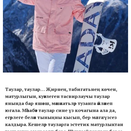
Таулар, таулар… Җирнең, табигатьнең көчен,
матурлыгын, куәтлеген тасвирлаучы таулар
янында бар яшәеш, мәшәкатьләр тузанга әйләнеп
югала. Мәһабәт таулар сине үз кочагына ала да,
егәрлеге белән тыныңны кысып, бер мәлгә сүзсез
калдыра. Кешеләр тауларга эстетик матурлыктан