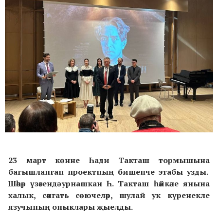
23 март көнне Һади Такташ тормышына
багышланган проектның бишенче этабы узды.
Шәһәр үзәгендә урнашкан Һ.
Такташ һәйкәле янына
халык, сәнгать сөючеләр, шулай ук күренекле
язучының оныклары җыелды.