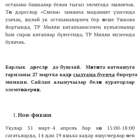
остаханә башкалар белән тыгыз элемтәдә эшләячәк.
Төп дәресләр «Смена» заманча мәдәният үзәгендә
узачак, шулай ук остаханәләрнең бер өлеше Ушкова
йортында, ТР Милли китапханәсенең кулъязмалар
һәм сирәк китаплар бүлегендә, ТР Милли музеенда
булачак.
Барлык дәресләр дә бушлай. Мәктәптә катнашуга
гаризаны 27 мартка кадәр
сылтама буенча
бирергә
мөмкин. Сайлап алынучылар белән кураторлар
элемтәгә керәчәк.
Нон-фикшн
Укулар 31 март-4 апрель һәр көн 15:00-18:00
сәгатьләрдә, 14 дән 19 яшькә кадәр яшүсмерләр өчен