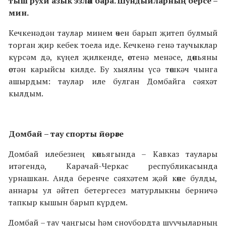
тыш рухи азык эзләп бара. Шундыйларның берсе –
мин.
Кечкенәдән таулар минем өчен барып җитеп булмый
торган җир кебек тоела иде. Кечкенә генә таучыклар
күрсәм дә, күңел җилкенде, өстенә менәсе, дөньяны
өстән карыйсы килде. Бу хыялны үсә төшкәч чынга
ашырдым: таулар иле булган Домбайга сәяхәт
кылдым.
Домбай
–
тау спорты йөрәге
Домбай илебезнең көньягында – Кавказ таулары
итәгендә, Карачай-Черкас республикасында
урнашкан. Анда беренче сәяхәтем җәй көне булды,
аннары ул әйтеп бетергесез матурлыкны берничә
тапкыр кышын барып күрдем.
Домбай
– тау чаңгысы һәм сноубордта шуучыларның