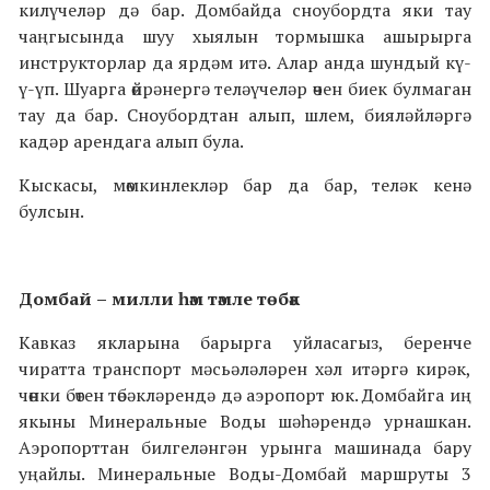
килүчеләр дә бар. Домбайда сноубордта яки тау
чаңгысында шуу хыялын тормышка ашырырга
инструкторлар да ярдәм итә. Алар анда шундый кү-
ү-үп. Шуарга өйрәнергә теләүчеләр өчен биек булмаган
тау да бар. Сноубордтан алып, шлем, бияләйләргә
кадәр арендага алып була.
Кыскасы, мөмкинлекләр бар да бар, теләк кенә
булсын.
Домбай
–
милли һәм тәмле төбәк
Кавказ якларына барырга уйласагыз, беренче
чиратта транспорт мәсьәләләрен хәл итәргә кирәк,
чөнки бөтен төбәкләрендә дә аэропорт юк. Домбайга иң
якыны Минеральные Воды шәһәрендә урнашкан.
Аэропорттан билгеләнгән урынга машинада бару
уңайлы. Минеральные Воды-Домбай маршруты 3