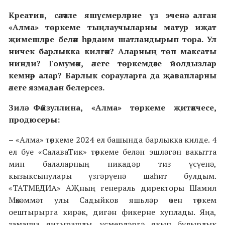
Креатив, сәләтле яшүсмерләрне үз эченә алган
«Алма» төркеме тыңлаучыларны матур иҗат
җимешләре белән һәрдаим шатландырып тора. Ул
ничек барлыкка килгән? Аларның төп максаты
нинди? Гомумән, әлеге төркемдәге йолдызлар
кемнәр алар? Барлык сорауларга да җавапларны
әлеге язмадан белерсез.
Зилә Фәйзуллина, «Алма» төркеме җитәкчесе,
продюсеры:
–
«Алма» төркеме 2024 ел башында барлыкка килде. 4
ел буе «СалаваТик» төркеме белән эшләгән вакытта
мин балаларның никадәр тиз үсүенә,
кызыксынулары үзгәрүенә шаһит булдым.
«ТАТМЕДИА» АҖның генераль директоры Шамил
Мөхәммәт улы Садыйков яшьләр өчен төркем
оештырырга кирәк, дигән фикерне хуплады. Яңа,
заманча яңгырашлы, үсмерләргә якын булырлык