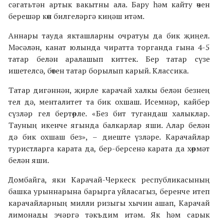
сәгатьтән артык вакытны ала. Бару һәм кайту өчен
берешәр көн билгеләргә киңәш итәм.
Аннары тауда якташларны очратуы да бик җиңел.
Мәсәлән, канат юлында чиратта торганда гына 4-5
татар белән аралашып киттек. Бер татар сүзе
ишетелсә, бөтен татар борылып карый. Классика.
Татар дигәннән, җирле карачай халкы белән безнең
тел дә, менталитет та бик охшаш. Исемнәр, кайбер
сүзләр гел бертөрле.
«
Без бит тугандаш халыклар.
Тауның икенче ягында балкарлар яши. Алар белән
дә бик охшаш без
»
,
–
диеште үзләре. Карачайлар
туристларга карата да, бер-берсенә карата да хөрмәт
белән яши.
Домбайга, яки Карачай-Черкеск республикасының
башка урыннарына барырга уйласагыз, беренче итеп
карачайларның милли ризыгы хычин ашап, Карачай
лимонады эчәргә тәкъдим итәм. Як һәм сарык