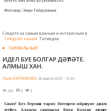
итегез. Һич кенә дә үкенмәссез.
Фотолар: Энҗе Габдуллина
Следите за самым важным и интересным в
Telegram-канале
Татмедиа
ТАРИХЛЫ БИТ
ИДЕЛ БУЕ БОЛГАР ДӘҮЛӘТЕ.
АЛМЫШ ХАН.
Лалә КӘРИМОВА,
26 марта 2025 - 10:35
295
0
0
Сәлам! Без бергәләп тарих битләрен өйрәнүне дәвам
итәбез. Алдагы саннарда Бөек Болгар дәүләте