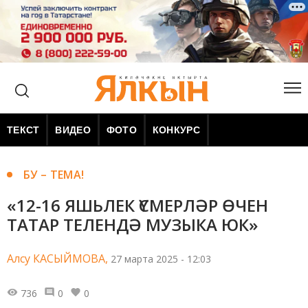
ТЕКСТ
ВИДЕО
ФОТО
КОНКУРС
БУ – ТЕМА!
«12-16 ЯШЬЛЕК ҮСМЕРЛӘР ӨЧЕН
ТАТАР ТЕЛЕНДӘ МУЗЫКА ЮК»
Алсу КАСЫЙМОВА,
27 марта 2025 - 12:03
736
0
0