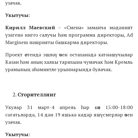
узачак.
Укытучы
:
Кирилл
Маевский
– «Смена» заманча мәдәният
үзәгенә нигез салучы һәм программа директоры, Ad
Marginem нәшрияты башкарма директоры.
Проект өстендә эшләү өчен остаханәдә катнашучылар
Казан һәм аның халкы тарихына чумачак һәм Кремль
урамының әһәмиятле урыннарында булачак.
Сторителлинг
Укулар 31 март-4 апрель һәр көн 15:00-18:00
сәгатьләрдә, 14 дән 19 яшькә кадәр яшүсмерләр өчен
узачак.
Укытучы
: