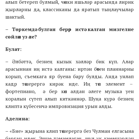
алып бетереп булмый, чөнки яшьләр арасында лирик
җырларны да, классиканы да яратып тыңлаучылар
шактый.
– Төркемдә булган берәр истә калган мизгелне
сөйләп уз әле?
Булат:
–
Әлбәттә, безнең кызык хәлләр бик күп. Алар
арасыннан иң истә калганы: иртән бөтен планнарны
корып, съемкага яр буена бару булды. Анда унлап
кадр төшерергә кирәк иде. Иң төп элемент –
фортепиано, ә бер көн алдан әлеге музыка уен
коралын сүтеп алып киткәннәр. Шуңа күрә безнең
клипта күбесенчә импровизация урын алды.
Аделина:
–
«Бие» җырына клип төшерергә без Чулман елгасына
барган идек. Эшне тәмамлагач, шул ук киемнәрдән