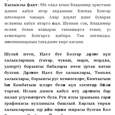
Кызыклы факт:
986 елда кенәз Владимир христиан
динен кабул итәр алдыннан Киевка Болгар
илчеләрен чакыра. Алар дәүләт дине буларак
исламны кабул итәргә өнди. Шуннан соң, Владимир
ислам белән яхшырак танышырга теләп, үз
кешеләрен Болгарга җибәрә. Тик нәтиҗәдә,
мөселманнарның тәкъдиме кире кагыла.
Шулай итеп, Идел буе Болгар дәүләте күп
халыкларның (татар, чуваш, мари, мордва,
удмурт) борынгы бабалары өчен уртак ватан
булган. Дәүләтне Идел буе халыклары, Төньяк
халыклары, борынгы рус кенәзлекләре, Көнчыгыш
һәм Көнбатыш илләре белән
күп
элемтәләр бәйләп
торган.
Ислам динен кабул итү дәүләтнең бар
яклап үсүенә этәргеч була. Рун язуы урынына гарәп
графикасы кулланыла башлый. Барлык төрки
халыкларның зур әдәби-мәдәни мирасы булган Кол