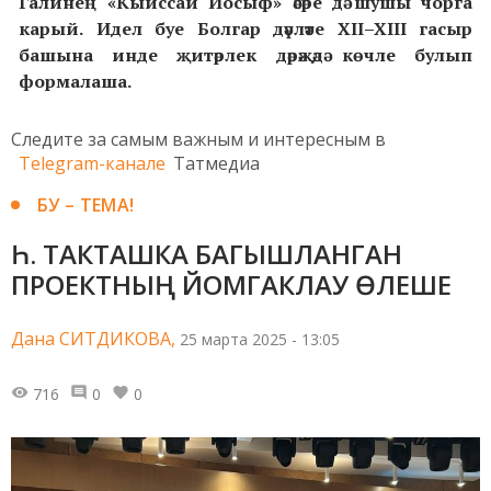
Галинең «Кыйссаи Йосыф» әсәре дә шушы чорга
карый.
Идел буе Болгар дәүләте XII–XIII гасыр
башы
на инде җитәрлек дәрәҗәдә көчле
булып
формалаша.
Следите за самым важным и интересным в
Telegram-канале
Татмедиа
БУ – ТЕМА!
Һ. ТАКТАШКА БАГЫШЛАНГАН
ПРОЕКТНЫҢ ЙОМГАКЛАУ ӨЛЕШЕ
Дана СИТДИКОВА,
25 марта 2025 - 13:05
716
0
0