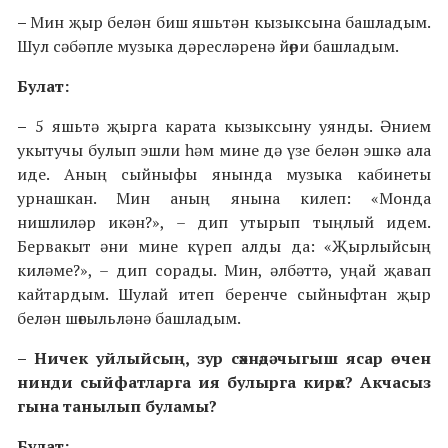
–
Мин җыр белән биш яшьтән кызыксына башладым.
Шул сәбәпле музыка дәресләренә йөри башладым.
Булат:
–
5 яшьтә җырга карата кызыксыну уянды. Әнием
укытучы булып эшли һәм мине дә үзе белән эшкә ала
иде. Аның сыйныфы янында музыка кабинеты
урнашкан. Мин аның янына килеп: «Монда
нишлиләр икән?», – дип утырып тыңлый идем.
Бервакыт әни мине күреп алды да: «Җырлыйсың
киләме?», – дип сорады. Мин, әлбәттә, уңай җавап
кайтардым. Шулай итеп беренче сыйныфтан җыр
белән шөгыльләнә башладым.
– Ничек уйлыйсың, зур сәхнәдә чыгыш ясар өчен
нинди сыйфатларга ия булырга кирәк? Акчасыз
гына танылып буламы?
Булат: