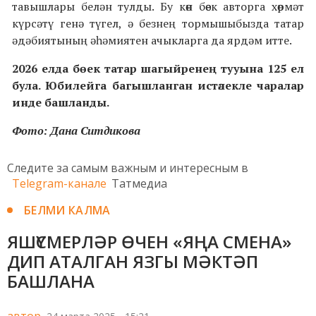
тавышлары белән тулды. Бу көн бөек авторга хөрмәт
күрсәтү генә түгел, ә безнең тормышыбызда татар
әдәбиятының әһәмиятен ачыкларга да ярдәм итте.
2026 елда бөек татар шагыйренең тууына 125 ел
була. Юбилейга багышланган истәлекле чаралар
инде башланды.
Фото: Дана Ситдикова
Следите за самым важным и интересным в
Telegram-канале
Татмедиа
БЕЛМИ КАЛМА
ЯШҮСМЕРЛӘР ӨЧЕН «ЯҢА СМЕНА»
ДИП АТАЛГАН ЯЗГЫ МӘКТӘП
БАШЛАНА