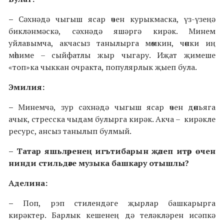
–
Сәхнәдә чыгыш ясар өчен курыкмаска, үз-үзеңә
бикләнмәскә, сәхнәдә яшәргә кирәк. Минем
уйлавымча, акчасыз танылырга мөмкин, чөнки иң
мөһиме – сыйфатлы жыр чыгару. Иҗат җимеше
«топ»ка чыккан очракта, популярлык җыеп була.
Эмилия:
–
Минемчә, зур сәхнәдә чыгыш ясар өчен дөньяга
ачык, стресска чыдам булырга кирәк. Акча – кирәкле
ресурс, ансыз танылып булмый.
– Татар яшьләренең игътибарын җәлеп итәр өчен
нинди стильдәге музыка башкару отышлы?
Аделина:
–
Поп, рэп стилендәге җырлар башкарырга
кирәктер. Барлык кешенең дә теләкләрен исәпкә