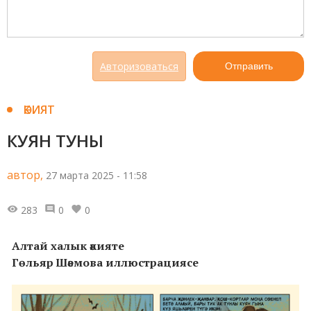
Авторизоваться
Отправить
ӘКИЯТ
КУЯН ТУНЫ
автор,
27 марта 2025 - 11:58
283
0
0
Алтай халык әкияте
Гөльяр Шәемова иллюстрациясе