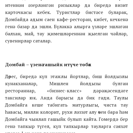
итеннән
әзерләнгән
ризыклар да биредә визит
карточкасы кебек. Туристлар бистәсе буларак,
Домбайда адым саен кафе-ресторан, кибет, кечкенә
генә базар да эшли. Бүләккә алырга үзләре эшләгән
балхан, май, тау җимешләреннән җыелган чәйләр,
сувенирлар саталар.
Домбай
–
үзенә гашыйк итүче төбәк
Дөрес, биредә күп этажлы йортлар, биш йолдызлы
кунакханәләр, Мишлен йолдызы булган
рестораннар, «бизнес-класс» дәрәҗәсендәге
таксилар юк. Анда барысы да бик гади. Таулы
Домбайга кеше табигать матурлыгы, чиста тау
һавасы, милли колорит, рухи ләззәт алу өчен бара һәм
Домбайга чынлап гашыйк булып кайта. Гомердә бер
генә тапкыр түгел, күп тапкырлар тауларга сәяхәт