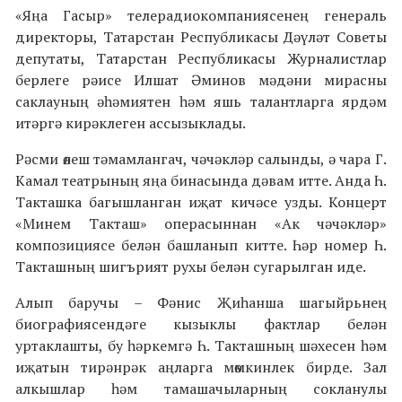
«Яңа Гасыр» телерадиокомпаниясенең генераль
директоры, Татарстан Республикасы Дәүләт Советы
депутаты, Татарстан Республикасы Журналистлар
берлеге рәисе Илшат Әминов мәдәни мирасны
саклауның әһәмиятен һәм яшь талантларга ярдәм
итәргә кирәклеген ассызыклады.
Рәсми өлеш тәмамлангач, чәчәкләр салынды, ә чара Г.
Камал театрының яңа бинасында дәвам итте. Анда Һ.
Такташка багышланган иҗат кичәсе узды. Концерт
«Минем Такташ» операсыннан «Ак чәчәкләр»
композициясе белән башланып китте. Һәр номер Һ.
Такташның шигърият рухы белән сугарылган иде.
Алып баручы – Фәнис Җиһанша шагыйрьнең
биографиясендәге кызыклы фактлар белән
уртаклашты, бу һәркемгә Һ. Такташның шәхесен һәм
иҗатын тирәнрәк аңларга мөмкинлек бирде. Зал
алкышлар һәм тамашачыларның сокланулы