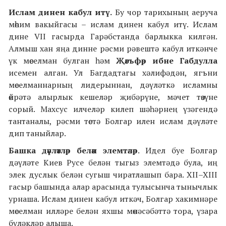
Ислам динен кабул итү
.
Бу чор тарихының аеруча
мөһим вакыйгасы – ислам динен кабул итү. Ислам
дине VII гасырда Гарәбстанда барлыкка килгән.
Алмыш хан яңа динне рәсми рәвештә кабул иткәнче
үк мөселман булган һәм
Җәгъфәр ибне Габдулла
исемен алган. Ул Багдадтагы хәлифәдән, ягъни
мөселманнарның лидерыннан, дәүләткә исламны
өйрәтә алырлык кешеләр җибәрүне, мәчет төзүне
сорый. Махсус илчеләр килеп шәһәрнең үзәгендә
тантаналы, рәсми төстә Болгар илен ислам дәүләте
дип таныйлар.
Башка дәүләтләр белән элемтәләр
. Идел буе Болгар
дәүләте Киев Русе белән тыгыз элемтәдә була, иң
элек дуслык белән сугыш чиратлашып бара. XII–XIII
гасыр башында алар арасында тулысынча тынычлык
урнаша. Ислам динен кабул иткәч, Болгар хакимнәре
мөселман илләре белән яхшы мөнәсәбәттә тора, үзара
бүләкләр алыша.