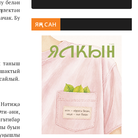
ну белән
үзлектән
ачак. Бу
ЯҢА САН
ән таныш
н шактый
 сайлый.
. Нәтиҗә
Әти-әни,
игътибар
Олы буын
 уңышлы