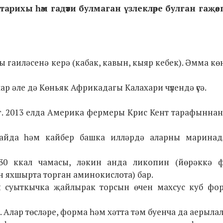
 тарихы һәм гадәти булмаган үзлекләре булган гаҗәе
 гаиләсенә керә (кабак, кавын, кыяр кебек). Әмма кө
 әле дә Көньяк Африкадагы Калахари чүлендә үсә.
г. 2013 елда Америка фермеры Крис Кент тарафыннан
тайда һәм кайбер башка илләрдә аларны маринад
 30 ккал чамасы, ләкин анда ликопин (йөрәккә 
 яхшырта торган аминокислота) бар.
ны суыткычка җайлырак торсын өчен махсус куб фо
 Алар төсләре, форма һәм хәтта тәм буенча да аерылал