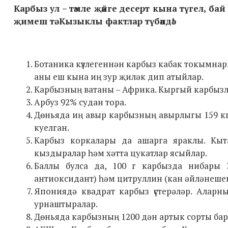
Карбыз ул – тәмле җәйге десерт кына түгел, бай
җимеш тә. Кызыклы фактлар түбәндә!
Ботаника күзлегеннән карбыз кабак токымнары
аны еш кына иң зур җиләк дип атыйлар.
Карбызның ватаны – Африка. Кыргый карбызлар
Арбуз 92% судан тора.
Дөньяда иң авыр карбызның авырлыгы 159 к
куелган.
Карбыз коркалары да ашарга яраклы. Кы
кыздыралар һәм хәтта цукатлар ясыйлар.
Баллы булса да, 100 г карбызда нибары
антиоксидант) һәм цитруллин (кан әйләнешен
Япониядә квадрат карбыз үстерәләр. Алар
урнаштыралар.
Дөньяда карбызның 1200 дән артык сорты бар.