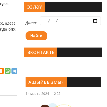
үгел.
ЭЗЛӘҮ
Дата:
н, әлеге
ү дә бик
Найти
ВКОНТАКТЕ
АШЫЙБЫЗМЫ?
14 марта 2024 - 12:25