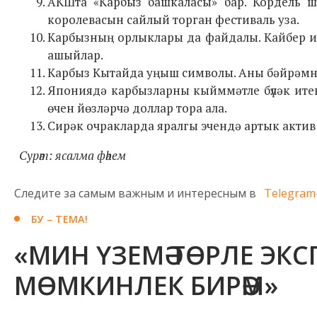
АКШта «Карбыз башкаласы» бар. Кордель ш
королевасын сайлый торган фестиваль уза.
Карбызның орлыклары да файдалы. Кайбер и
ашыйлар.
Карбыз Кытайда уңыш символы. Аны бәйрәмнәр
Япониядә карбызларны кыйммәтле бүләк итеп 
өчен йөзләрчә доллар тора ала.
Сирәк очракларда яралгы эчендә артык актив 
Сурәт: ясалма фәһем
Следите за самым важным и интересным в
Telegram
БУ – ТЕМА!
«МИН ҮЗЕМӘ ТӨРЛЕ ЭК
МӨМКИНЛЕК БИРӘМ»