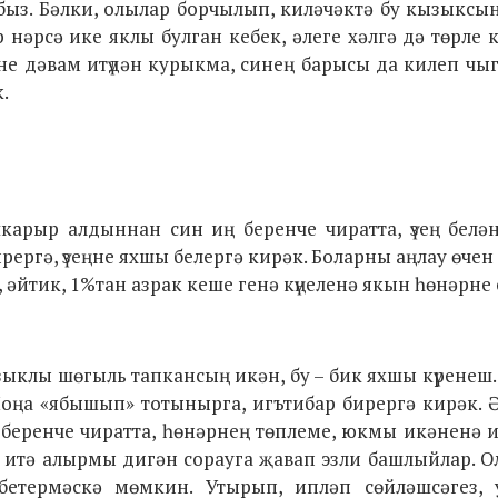
йбыз. Бәлки, олылар борчылып, киләчәктә бу кызыксы
 нәрсә ике яклы булган кебек, әлеге хәлгә дә төрле к
не дәвам итүдән курыкма, синең барысы да килеп чыг
.
шкарыр алдыннан син иң беренче чиратта, үзең бел
рергә, үзеңне яхшы белергә кирәк. Боларны аңлау өче
, әйтик, 1%тан азрак кеше генә күңеленә якын һөнәрне
ызыклы шөгыль тапкансың икән, бу – бик яхшы күренеш
 Моңа «ябышып» тотынырга, игътибар бирергә кирәк. 
ң беренче чиратта, һөнәрнең төплеме, юкмы икәненә 
мин итә алырмы дигән сорауга җавап эзли башлыйлар. 
 бетермәскә мөмкин. Утырып, ипләп сөйләшсәгез,