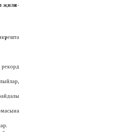
п җиләк-
нкүрештә
 рекорд
лыйлар,
файдалы
рмасына
ар.