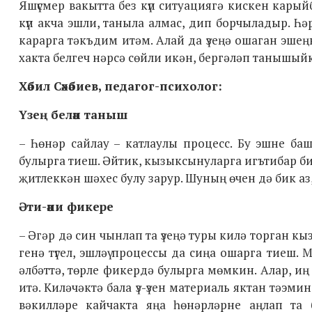
Яшүсмер вакытта без күп ситуациягә кискен кары
күп акча эшли, таныла алмас, дип борчыладыр. Һәр
карарга тәкъдим итәм. Алай да үзеңә ошаган эшең
хакта белгеч нәрсә сөйли икән, бергәләп танышыйк
Хәбил Сәхәбиев, педагог-психолог:
Үзең белән таныш
– Һөнәр сайлау – катлаулы процесс. Бу эшне ба
булырга тиеш. Әйтик, кызыксынуларга игътибар би
җитлеккән шәхес булу зарур. Шуның өчен дә бик аз
Әти-әни фикере
– Әгәр дә син чынлап та үзеңә туры килә торган к
генә түгел, эшләү процессы да сиңа ошарга тиеш.
әлбәттә, төрле фикердә булырга мөмкин. Алар, и
итә. Киләчәктә бала үз-үзен материаль яктан тәэ
вәкилләре кайчакта яңа һөнәрләрне аңлап та