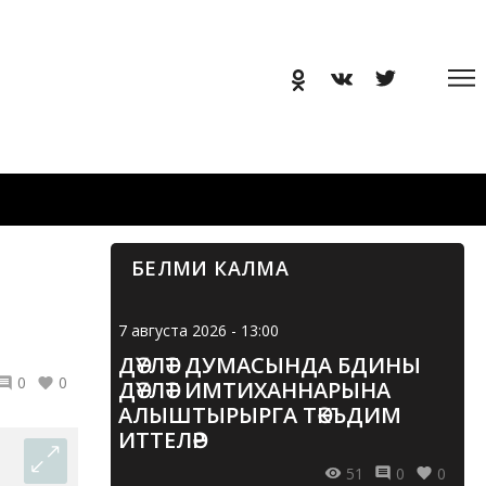
БЕЛМИ КАЛМА
7 августа 2026 - 13:00
ДӘҮЛӘТ ДУМАСЫНДА БДИНЫ
0
0
ДӘҮЛӘТ ИМТИХАННАРЫНА
АЛЫШТЫРЫРГА ТӘКЪДИМ
ИТТЕЛӘР
51
0
0