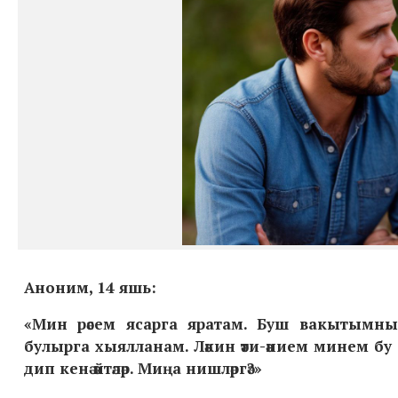
Аноним, 14 яшь
:
«Мин рәсем ясарга яратам. Буш вакытымны 
булырга хыялланам. Ләкин әти-әнием минем б
дип кенә әйтәләр. Миңа нишләргә?»