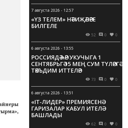
7 августа 2026 - 12:57
«ҮЗ ТЕЛЕМ» НӘТИҖӘЛӘРЕ
БИЛГЕЛЕ
52
0
0
6 августа 2026 - 13:55
РОССИЯДӘ ҺӘР УКУЧЫГА 1
СЕНТЯБРЬГӘ 15 МЕҢ СУМ ТҮЛӘРГӘ
ТӘКЪДИМ ИТТЕЛӘР
73
0
0
6 августа 2026 - 13:51
«IT-ЛИДЕР» ПРЕМИЯСЕНӘ
зайнеры
ГАРИЗАЛАР КАБУЛ ИТЕЛӘ
тырма»,
БАШЛАДЫ
62
0
0