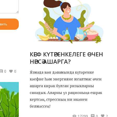
вить
КӘЕФ КҮТӘРЕНКЕЛЕГЕ ӨЧЕН
НӘРСӘ АШАРГА?
0
0
Язмада көн дәвамында күтәренке
кәефне һәм энергияне югалтмас өчен
ашарга кирәк булган ризыкларны
санадык. Аларны үз рационыңа ешрак
кертсәң, стрессның ни икәнен
белмәссең!
17299
0
2