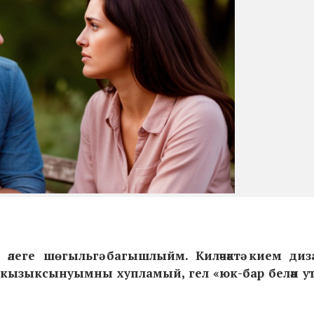
әлеге шөгыльгә багышлыйм. Киләчәктә кием ди
у кызыксынуымны хупламый, гел «юк-бар белән у