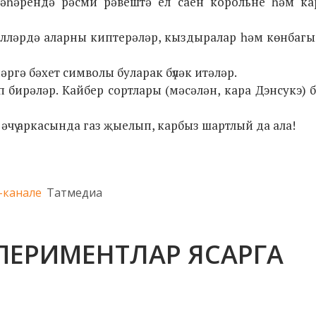
әһәрендә рәсми рәвештә ел саен корольне һәм ка
лләрдә аларны киптерәләр, кыздыралар һәм көнбагы
гә бәхет символы буларак бүләк итәләр.
бирәләр. Кайбер сортлары (мәсәлән, кара Дэнсукэ) 
әчү аркасында газ җыелып, карбыз шартлый да ала!
-канале
Татмедиа
СПЕРИМЕНТЛАР ЯСАРГА