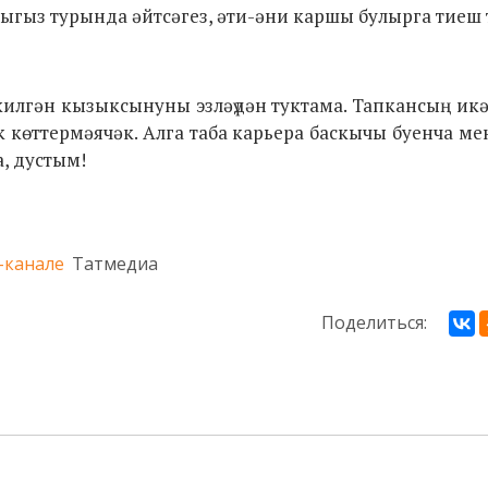
уыгыз турында әйтсәгез, әти-әни каршы булырга тиеш т
килгән кызыксынуны эзләүдән туктама. Тапкансың икә
 көттермәячәк. Алга таба карьера баскычы буенча мен
а, дустым!
-канале
Татмедиа
Поделиться: