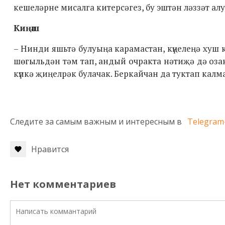
кешеләрне мисалга китерсәгез, бу эштән ләззәт ал
Киңәш
– Нинди яшьтә булуыңа карамастан, күңелеңә хуш 
шөгыльдән тәм тап, андый очракта нәтиҗә дә озак
күпкә җиңелрәк булачак. Беркайчан да туктап калм
Следите за самым важным и интересным в
Telegram
Нравится
Нет комментариев