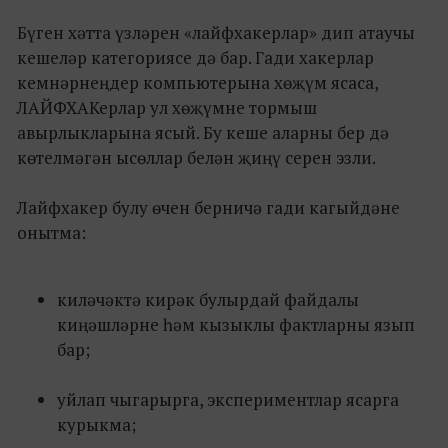
Бүген хәтта үзләрен «лайфхакерлар» дип атаучы
кешеләр категориясе дә бар. Гади хакерлар
кемнәрнеңдер компьютерына хөҗүм ясаса,
ЛАЙФХАКерлар ул хөҗүмне тормыш
авырлыкларына ясый. Бу кеше аларны бер дә
көтелмәгән ысөллар белән җиңү серен эзли.
Лайфхакер булу өчен берничә гади кагыйдәне
онытма:
киләчәктә кирәк булырдай файдалы
киңәшләрне һәм кызыклы фактларны язып
бар;
уйлап чыгарырга, экспериментлар ясарга
курыкма;