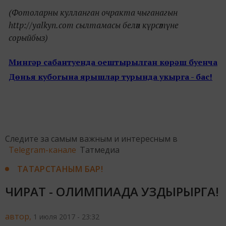
(Фотоларны кулланган очракта чыганагын
http://yalkyn.com сылтамасы белән күрсәтүне
сорыйбыз)
Мингәр сабантуенда оештырылган көрәш буенча
Дөнья кубогына ярышлар турында укырга - бас!
Следите за самым важным и интересным в
Telegram-канале
Татмедиа
ТАТАРСТАНЫМ БАР!
ЧИРАТ - ОЛИМПИАДА УЗДЫРЫРГА!
автор,
1 июля 2017 - 23:32