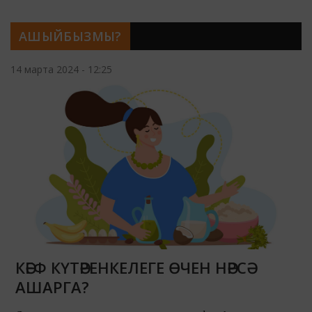
АШЫЙБЫЗМЫ?
14 марта 2024 - 12:25
КӘЕФ КҮТӘРЕНКЕЛЕГЕ ӨЧЕН НӘРСӘ
АШАРГА?