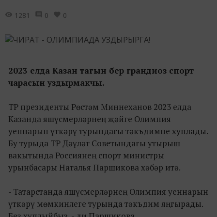
1281
0
0
2023 елда Казан тагын бер грандиоз спорт
чарасын уздырмакчы.
ТР президенты Рөстәм Миннеханов 2023 елда
Казанда яшүсмерләрнең җәйге Олимпия
уеннарын үткәрү турындагы тәкъдимне хуплады.
Бу турыда ТР Дәүләт Советындагы утырыш
вакытында Россиянең спорт министры
урынбасары Наталья Паршикова хәбәр итә.
- Татарстанда яшүсмерләрнең Олимпия уеннарын
үткәрү мөмкинлеге турында тәкъдим яңгырады.
Без хуплыйбыз, - ди Паршикова.