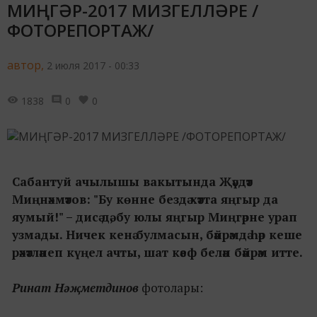
МИҢГӘР-2017 МИЗГЕЛЛӘРЕ /
ФОТОРЕПОРТАЖ/
автор,
2 июля 2017 - 00:33
1838
0
0
Сабантуй ачылышы вакытында Җәүдәт
Миңнәхмәтов: "Бу көнне бездә хәтта яңгыр да
яумый!" – дисә дә, бу юлы яңгыр Миңгәрне урап
узмады. Ничек кенә булмасын, бәйрәмдә һәр кеше
рәхәтләнеп күңел ачты, шат кәеф белән бәйрәм итте.
Ринат Нәҗметдинов
фотолары: