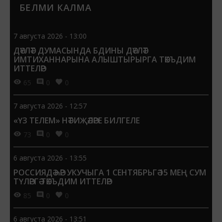
БЕЛМИ КАЛМА
7 августа 2026 - 13:00
ДӘҮЛӘТ ДУМАСЫНДА БДИНЫ ДӘҮЛӘТ
ИМТИХАННАРЫНА АЛЫШТЫРЫРГА ТӘКЪДИМ
ИТТЕЛӘР
65
0
0
7 августа 2026 - 12:57
«ҮЗ ТЕЛЕМ» НӘТИҖӘЛӘРЕ БИЛГЕЛЕ
73
0
0
6 августа 2026 - 13:55
РОССИЯДӘ ҺӘР УКУЧЫГА 1 СЕНТЯБРЬГӘ 15 МЕҢ СУМ
ТҮЛӘРГӘ ТӘКЪДИМ ИТТЕЛӘР
85
0
0
6 августа 2026 - 13:51