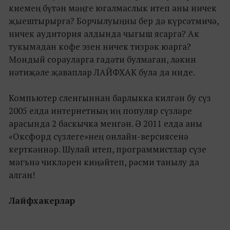
киемең бүтән мәңге югалмаслык итеп аны ничек
җыештырырга? Борчылуыңны бер дә күрсәтмичә,
ничек аудитория алдында чыгыш ясарга? Ак
тукымадан кофе эзен ничек тизрәк юарга?
Мондый сорауларга гадәти булмаган, ләкин
нәтиҗәле җаваплар ЛАЙФХАК була да инде.
Компьютер сленгыннан барлыкка килгән бу сүз
2005 елда интернетның иң популяр сүзләре
арасында 2 баскычка менгән. Ә 2011 елда аны
«Оксфорд сүзлеге»нең онлайн-версиясенә
керткәннәр. Шулай итеп, программистлар сүзе
мәгънә чикләрен киңәйтеп, рәсми танылу да
алган!
Лайфхакерлар