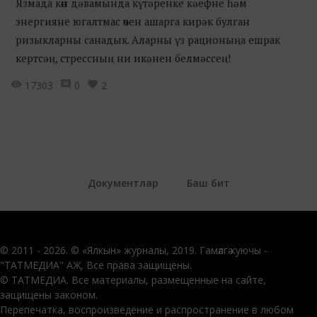
Язмада көн дәвамында күтәренке кәефне һәм
энергияне югалтмас өчен ашарга кирәк булган
ризыкларны санадык. Аларны үз рационыңа ешрак
кертсәң, стрессның ни икәнен белмәссең!
17303
0
2
Документлар
Баш бит
© 2011 - 2026. © «Ялкын» журналы, 2019. Гамәлгә куючы -
"ТАТМЕДИА" АҖ. Все права защищены.
© ТАТМЕДИА. Все материалы, размещенные на сайте,
защищены законом.
Перепечатка, воспроизведение и распространение в любом