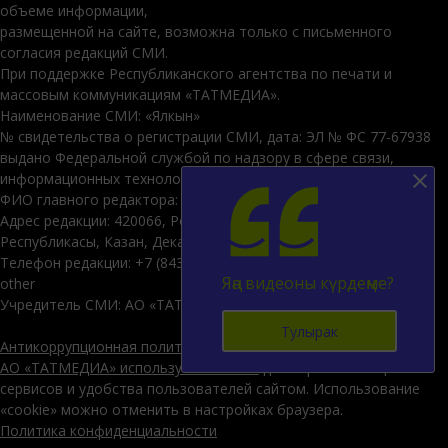
объеме информации,
размещенной на сайте, возможна только с письменного
согласия редакций СМИ.
При поддержке Республиканского агентства по печати и
массовым коммуникациям «ТАТМЕДИА».
Наименование СМИ: «Ялкын»
№ свидетельства о регистрации СМИ, дата: ЭЛ № ФС 77-67938
выдано Федеральной службой по надзору в сфере связи,
информационных технологий и массовых коммуникаций
ФИО главного редактора: Энҗе Алмаз кызы Габдуллина
Адрес редакции: 420066, Россия Федерациясе, Татарстан
Республикасы, Казан, Декабристлар ур., 2нче йорт
Телефон редакции: +7 (843) 222-06-01
Яңа видеоны күрдеңме?
other
Учредитель СМИ: АО «ТАТМЕДИА»
Тулырак
Антикоррупционная политика
АО «ТАТМЕДИА» использует «cookie»
для персонализации
сервисов и удобства пользователей сайтом. Использование
«cookie» можно отменить в настройках браузера.
Политика конфиденциальности