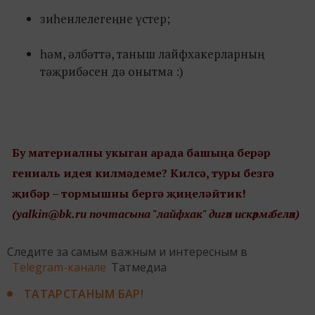
зиһенлелегеңне үстер;
һәм, әлбәттә, таныш лайфхакерларның
тәҗрибәсен дә онытма :)
Бу материалны укыган арада башыңа берәр
гениаль идея килмәдеме? Килсә, туры безгә
җибәр – тормышны бергә җиңеләйтик!
(yalkin@bk.ru почтасына "лайфхак" дигән искәрмә белән)
Следите за самым важным и интересным в
Telegram-канале
Татмедиа
ТАТАРСТАНЫМ БАР!