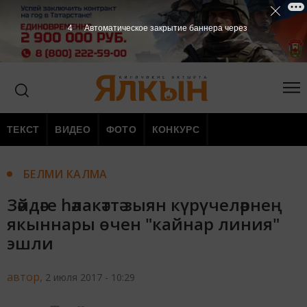
3
Автоматическое закрытие баннера через
ТЕКСТ
ВИДЕО
ФОТО
КОНКУРС
БЕЛМИ КАЛМА
Зәйдәге һәлакәттә зыян күрүчеләрнең
якыннары өчен "кайнар линия"
эшли
автор,
2 июля 2017 - 10:29