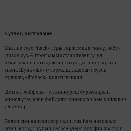
Сүзнең билгеләмәсе
Инглиз сүзе «hack» туры тәрҗемәдә «кисү, чабу»
дигән сүз. Ә программистлар телендә ул
«мәсьәләне нәтиҗәле хәл итү» дигәнне аңлата
икән. Шуңа «life» («тормыш, яшәеш») сүзен
кушкач, «lifehack» килеп чыккан.
Димәк, лайфхак – ул көнкүреш бурычларын
җиңел үтәү өчен файдалы киңәшләр һәм хәйләкәр
алымнар.
Бәлки син нәрсәнедер гади, тиз һәм нәтиҗәле
итеп эшләү ысулын беләсеңдер? Шкафта яраткан