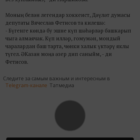
Моның белән легендар хоккеист, Дәүләт думасы
депутаты Вячеслав Фетисов та килешә:
- Бүгенге көндә бу эшне күп шәһәрләр башкарып
чыга алмаячак. Күп илләр, гомумән, мондый
чаралардан баш тарта, чөнки халык үктәрү яклы
түгел. ӘКазан моңа әзер дип саныйм, - ди
Фетисов.
Следите за самым важным и интересным в
Telegram-канале
Татмедиа