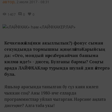
автор,
2 июля 2017 - 08:31
1407
0
0
Кечкенә хәйлә (яки акыллылык?) фокус сыман
секундында тормышны җиңеләйтә. Карыйсың
да: «Ого, мондый нәрсә беркайчан башыма
килмәс иде!» - дисең. Булганы бармы? Соңгы
арада ЛАЙФХАКлар турында шулай дип әйтергә
була.
Яшьләр арасында танылган бу сүз каян килеп
чыккан соң? Аны 1980-нче елларда
программистлар уйлап чыгарган. Нәрсәне аңлата
дисеңме? Алга таба укы!