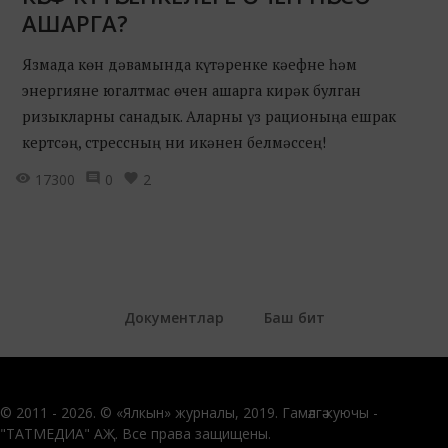
АШАРГА?
Язмада көн дәвамында күтәренке кәефне һәм
энергияне югалтмас өчен ашарга кирәк булган
ризыкларны санадык. Аларны үз рационыңа ешрак
кертсәң, стрессның ни икәнен белмәссең!
17300
0
2
Документлар
Баш бит
© 2011 - 2026. © «Ялкын» журналы, 2019. Гамәлгә куючы -
"ТАТМЕДИА" АҖ. Все права защищены.