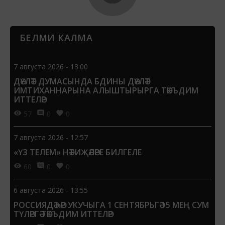
БЕЛМИ КАЛМА
7 августа 2026 - 13:00
ДӘҮЛӘТ ДУМАСЫНДА БДИНЫ ДӘҮЛӘТ
ИМТИХАННАРЫНА АЛЫШТЫРЫРГА ТӘКЪДИМ
ИТТЕЛӘР
57
0
0
7 августа 2026 - 12:57
«ҮЗ ТЕЛЕМ» НӘТИҖӘЛӘРЕ БИЛГЕЛЕ
60
0
0
6 августа 2026 - 13:55
РОССИЯДӘ ҺӘР УКУЧЫГА 1 СЕНТЯБРЬГӘ 15 МЕҢ СУМ
ТҮЛӘРГӘ ТӘКЪДИМ ИТТЕЛӘР