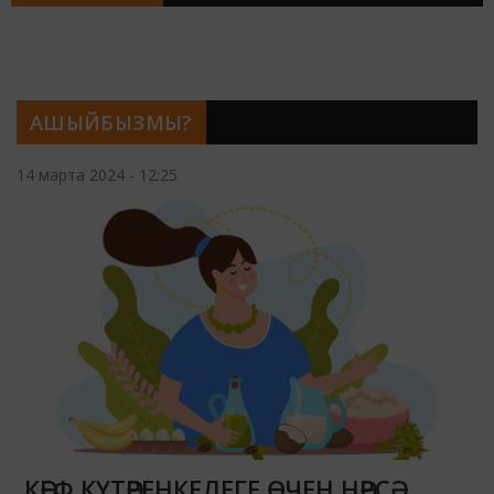
АШЫЙБЫЗМЫ?
14 марта 2024 - 12:25
КӘЕФ КҮТӘРЕНКЕЛЕГЕ ӨЧЕН НӘРСӘ