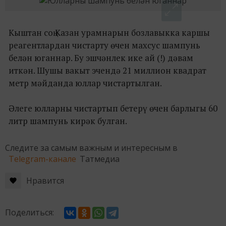
Кыштан соң Казан урамнарын бозлавыкка каршы
реагентлардан чистарту өчен махсус шампунь
белән юганнар. Бу эшчәнлек ике ай (!) дәвам
иткән. Шушы вакыт эчендә 21 миллион квадрат
метр мәйданда юллар чистартылган.
Әлеге юлларны чистартып бетерү өчен барлыгы 60
литр шампунь кирәк булган.
Следите за самым важным и интересным в
Telegram-канале
Татмедиа
Нравится
Поделиться: