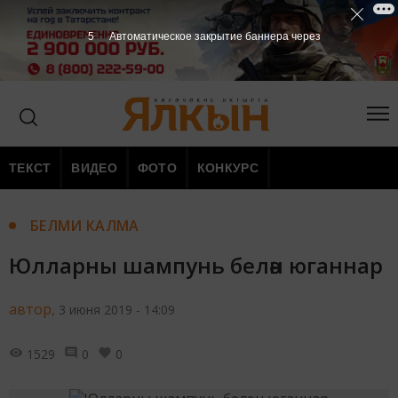
4
Автоматическое закрытие баннера через
ТЕКСТ
ВИДЕО
ФОТО
КОНКУРС
БЕЛМИ КАЛМА
Юлларны шампунь белән юганнар
автор,
3 июня 2019 - 14:09
1529
0
0