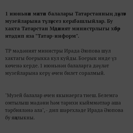
1 июньнән мәктәп балалары Татарстанның дәүләт
музейларына түләүсез керә башлыйлар. Бу
хакта Татарстан Мәдәният министрлыгы хәбәр
итә, дип яза "Татар-информ".
ТР мәдәният министры Ирада Әюпова шул
хактагы боерыкка кул куйды. Боерык инде үз
көченә керде. 1 июньнән балаларга дәүләт
музейларына керү өчен билет соралмый.
"Музей балалар өчен якынаерга тиеш. Белемгә
омтылыш мәдәни һәм тарихи кыйммәтләр аша
тәрбияләнә ала", - дип шәрехләде Ирада Әюпова
бу яңалыкны.