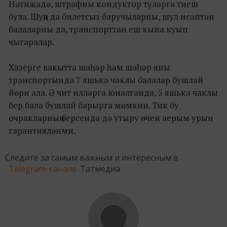
Нәтиҗәдә, штрафны кондуктор түләргә тиеш
була. Шуңа да билетсыз баручыларны, шул исәптән
балаларны да, транспорттан еш кына куып
чыгаралар.
Хәзерге вакытта шәһәр һәм шәһәр яны
транспортында 7 яшькә чаклы балалар бушлай
йөри ала. Ә чит илләргә юнәлгәндә, 5 яшькә чаклы
бер бала бушлай барырга мөмкин. Тик бу
очракларның берсендә дә утыру өчен аерым урын
гарантияләнми.
Следите за самым важным и интересным в
Telegram-канале
Татмедиа