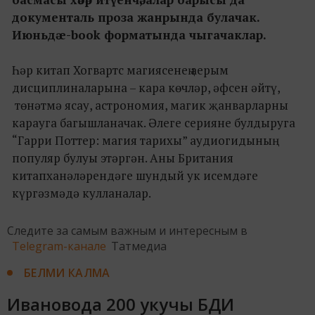
документа
ль
проза
жанрында
булачак.
Июньдә e-book форматында чыгачаклар.
Һәр китап Хогвартс магиясенең аерым
дисциплиналарына – кара көчләр, әфсен әйтү,
төнәтмә ясау, астрономия, магик җанварларны
карауга багышланачак. Әлеге серияне булдыруга
“Гарри Поттер: магия тарихы” аудиогидының
популяр булуы этәргән. Аны Британия
китапханәләрендәге шундый ук исемдәге
күргәзмәдә кулланалар.
Следите за самым важным и интересным в
Telegram-канале
Татмедиа
БЕЛМИ КАЛМА
Ивановода 200 укучы БДИ