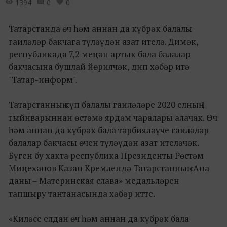
1394
0
0
Татарстанда өч һәм аннан да күбрәк балалы
гаиләләр бакчага түләүдән азат ителә. Димәк,
республикада 7,2 меңнән артык бала балалар
бакчасына бушлай йөриячәк, дип хәбәр итә
"Татар-информ".
Татарстанның күп балалы гаиләләре 2020 елның 1
гыйнварыннан өстәмә ярдәм чаралары алачак. Өч
һәм аннан да күбрәк бала тәрбияләүче гаиләләр
балалар бакчасы өчен түләүдән азат ителәчәк.
Бүген бу хакта республика Президенты Рөстәм
Миңнеханов Казан Кремлендә Татарстанның «Ана
даны – Материнская слава» медальләрен
тапшыру тантанасында хәбәр итте.
«Киләсе елдан өч һәм аннан да күбрәк бала