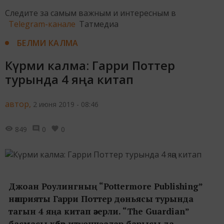
Следите за самым важным и интересным в
Telegram-канале
Татмедиа
БЕЛМИ КАЛМА
Күрми калма: Гарри Поттер
турында 4 яңа китап
автор,
2 июня 2019 - 08:46
849
0
0
Джоан Роулингның “Pottermore Publishing”
нәшрияты Гарри Поттер дөньясы турында
тагын 4 яңа китап әзерли. “
The Guardian
”
басмасы хәбәр итүенчә, алар барысы да