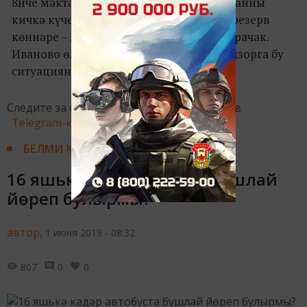
8нче мәктәпнең 150 укучысы өчен имтиханны
кичкә күчергәннәр. Ә калганнары аны резерв
көннәре – 24 июнь яки 1 июльдә тапшырачак.
Иваново өлкәсе губернаторы Рособрнадзорга бу
ситуациянең сәбәбен ачыкларга кушкан.
Следите за самым важным и интересным в
Telegram-канале
Татмедиа
БЕЛМИ КАЛМА
16 яшькә кадәр автобуста бушлай
йөреп булырмы?
автор,
1 июня 2019 - 08:32
807
0
0