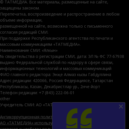
© ТАТМЕДИА. Все материалы, размещенные на сайте,
защищены законом.
Перепечатка, воспроизведение и распространение в любом
объеме информации,
размещенной на сайте, возможна только с письменного
согласия редакций СМИ.
При поддержке Республиканского агентства по печати и
массовым коммуникациям «ТАТМЕДИА».
Наименование СМИ: «Ялкын»
№ свидетельства о регистрации СМИ, дата: ЭЛ № ФС 77-67938
выдано Федеральной службой по надзору в сфере связи,
информационных технологий и массовых коммуникаций
ФИО главного редактора: Энҗе Алмаз кызы Габдуллина
Адрес редакции: 420066, Россия Федерациясе, Татарстан
Республикасы, Казан, Декабристлар ур., 2нче йорт
Телефон редакции: +7 (843) 222-06-01
other
Учредитель СМИ: АО «ТАТМЕДИА»
Антикоррупционная политика
АО «ТАТМЕДИА» использует «cookie»
для персонализации
сервисов и удобства пользователей сайтом. Использование