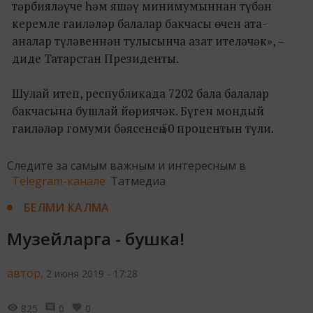
тәрбияләүче һәм яшәү минимумыннан түбән
керемле гаиләләр балалар бакчасы өчен ата-
аналар түләвеннән тулысынча азат ителәчәк», –
диде Татарстан Президенты.
Шулай итеп, республикада 7202 бала балалар
бакчасына бушлай йөриячәк. Бүген мондый
гаиләләр гомуми бәясенең 50 процентын түли.
Следите за самым важным и интересным в
Telegram-канале
Татмедиа
БЕЛМИ КАЛМА
Музейларга - бушка!
автор,
2 июня 2019 - 17:28
825
0
0