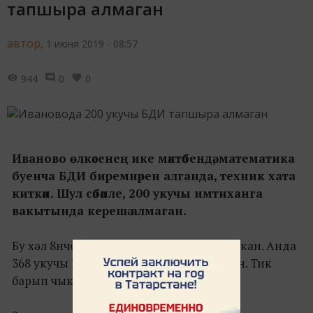
тапшыра алмаган
автор,
1 июня 2019 - 08:57
944
0
0
Иваново өлкәсенең ике мәктәбендә, математика
буенча БДИ биремнәрен алганда, техник хата
киткән. Шул сәбәпле, 200 укучы имтиханга
вакытында керешә алмаган.
Бу хәл 8нче һәм 22нче мәктәпләрдә чыккан. Анда
368 укучы БДИ тапшырырга тиеш булган. Тик
барып чыкмаган.