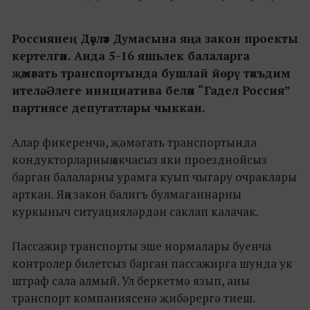
Россиянең Дәүләт Думасына яңа закон проекты
кертелгән. Анда 5-16 яшьлек балаларга
җәмәгать транспортында бушлай йөрү тәкъдим
ителә. Әлеге инициатива белән “Гадел Россия”
партиясе депутатлары чыккан.
Алар фикеренчә, җәмәгать транспортында
кондукторларның акчасыз яки проезднойсыз
барган балаларны урамга куып чыгару очраклары
арткан. Яңа закон балигъ булмаганнарны
куркыныч ситуацияләрдән саклап калачак.
Пассажир транспорты эше нормалары буенча
контролер билетсыз барган пассажирга шунда ук
штраф сала алмый. Ул беркетмә язып, аны
транспорт компаниясенә җибәрергә тиеш.