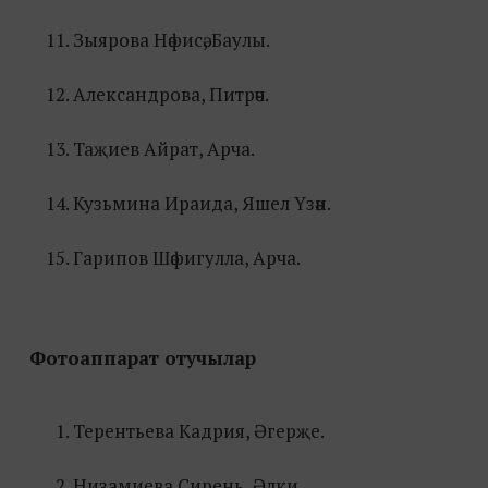
Зыярова Нәфисә, Баулы.
Александрова, Питрәч.
Таҗиев Айрат, Арча.
Кузьмина Ираида, Яшел Үзән.
Гарипов Шәфигулла, Арча.
Фотоаппарат отучылар
Терентьева Кадрия, Әгерҗе.
Низамиева Сирень, Әлки.