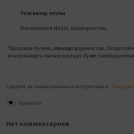
Телевизор отучы
Фазлетдинов Илдус, Башкортостан.
Традиция буенча, нәтиҗәләргә карамастан, Татарста
язылучыларга кызыксындыру бүләге тапшырылачак
Следите за самым важным и интересным в
Telegram
Нравится
Нет комментариев