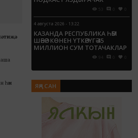
53
0
0
4 августа 2026 - 13:22
КАЗАНДА РЕСПУБЛИКА ҺӘМ
нәтиҗә
ШӘҺӘР КӨНЕН ҮТКӘРҮГӘ 45
МИЛЛИОН СУМ ТОТАЧАКЛАР
94
0
0
наша
н һәм
ЯҢА САН