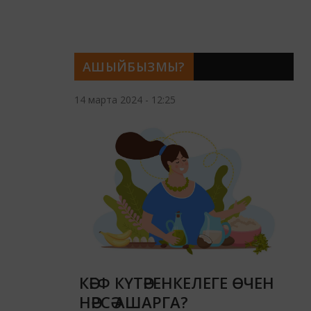
АШЫЙБЫЗМЫ?
14 марта 2024 - 12:25
КӘЕФ КҮТӘРЕНКЕЛЕГЕ ӨЧЕН
НӘРСӘ АШАРГА?