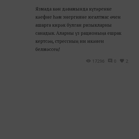
Язмада көн дәвамында күтәренке
кәефне һәм энергияне югалтмас өчен
ашарга кирәк булган ризыкларны
санадык. Аларны үз рационыңа ешрак
кертсәң, стрессның ни икәнен
белмәссең!
17296
0
2