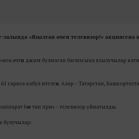
г-залында «Язылган өчен телевизор!» акциясенә 
нең өчтән дә ким булмаган басмасына язылучылар кат
 гариза кабул ителгән. Алар – Татарстан, Башкортоста
аппарат һәм төп приз – телевизор уйнатылды.
ия булучылар: