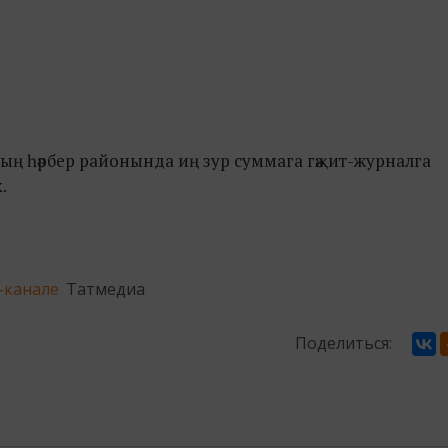
нның һәрбер районында иң зур суммага гәҗит-журналга
.
-канале
Татмедиа
Поделиться: