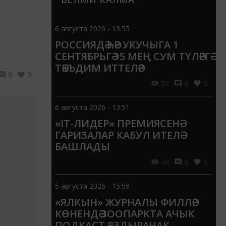
6 августа 2026 - 13:55
РОССИЯДӘ ҺӘР УКУЧЫГА 1
СЕНТЯБРЬГӘ 15 МЕҢ СУМ ТҮЛӘРГӘ
ТӘКЪДИМ ИТТЕЛӘР
0
0
52
0
0
6 августа 2026 - 13:51
«IT-ЛИДЕР» ПРЕМИЯСЕНӘ
ГАРИЗАЛАР КАБУЛ ИТЕЛӘ
БАШЛАДЫ
44
0
0
5 августа 2026 - 15:59
«ЯЛКЫН» ЖУРНАЛЫ ФИЛЛӘР
КӨНЕНДӘ ЗООПАРКТА АЧЫК
ПОДКАСТ ЯЗДЫРАЧАК