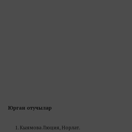
Юрган отучылар
Кыямова Люция, Норлат.