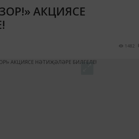
ЗОР!» АКЦИЯСЕ
!
1482