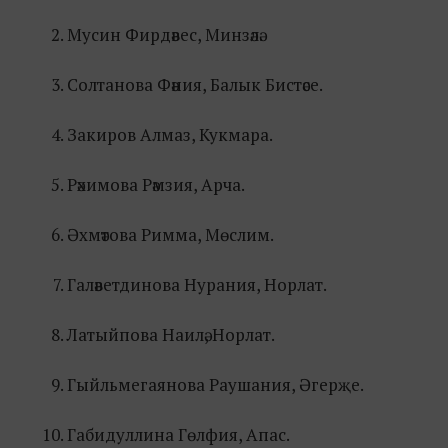
Мусин Фирдәвес, Минзәлә.
Солтанова Фәния, Балык Бистәсе.
Закиров Алмаз, Кукмара.
Рәхимова Рәмзия, Арча.
Әхмәтова Римма, Мөслим.
Галәветдинова Нурания, Норлат.
Латыйпова Наилә, Норлат.
Гыйльмегаянова Раушания, Әгерҗе.
Габидуллина Гөлфия, Апас.