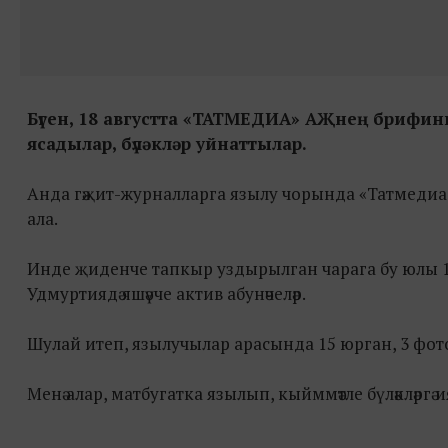
Бүген, 18 августта «ТАТМЕДИА» АҖнең брифин
ясадылар, бүләкләр уйнаттылар.
Анда гәҗит-журналларга язылу чорында «Татмедиа»
ала.
Инде җиденче тапкыр уздырылган чарага бу юлы 161
Удмуртиядә яшәүче актив абунәчеләр.
Шулай итеп, язылучылар арасында 15 юрган, 3 фото
Менә алар, матбугатка язылып, кыйммәтле бүләкләргә 