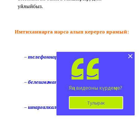
уйлыйбыз.
Имтиханнарга нәрсә алып керергә ярамый:
– телефоннар;
– белешмә материаллар;
Яңа видеоны күрдеңме?
Тулырак
– шпаргалкалар.