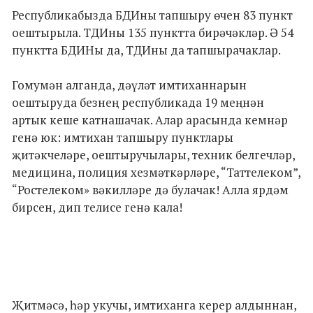
Республикабызда БДИны тапшыру өчен 83 пункт
оештырыла. ТДИны 135 пунктта бирәчәкләр. Ә 54
пунктта БДИНы да, ТДИны да тапшырачаклар.
Гомумән алганда, дәүләт имтиханнарын
оештыруда безнең республикада 19 меңнән
артык кеше катнашачак. Алар арасында кемнәр
генә юк: имтихан тапшыру пунктлары
җитәкчеләре, оештыручылары, техник белгечләр,
медицина, полиция хезмәткәрләре, “Таттелеком”,
“Ростелеком» вәкилләре дә булачак! Алла ярдәм
бирсен, дип телисе генә кала!
Җитмәсә, һәр укучы, имтиханга керер алдыннан,