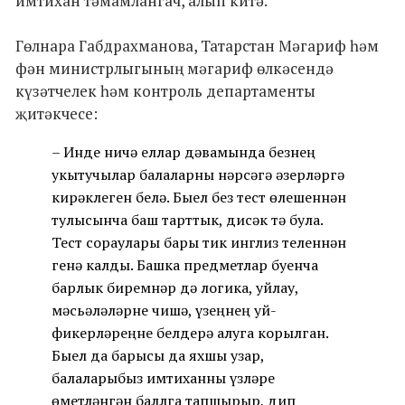
имтихан тәмамлангач, алып китә.
Гөлнара Габдрахманова, Татарстан Мәгариф һәм
фән министрлыгының мәгариф өлкәсендә
күзәтчелек һәм контроль департаменты
җитәкчесе:
– Инде ничә еллар дәвамында безнең
укытучылар балаларны нәрсәгә әзерләргә
кирәклеген белә. Быел без тест өлешеннән
тулысынча баш тарттык, дисәк тә була.
Тест сораулары бары тик инглиз теленнән
генә калды. Башка предметлар буенча
барлык биремнәр дә логика, уйлау,
мәсьәләләрне чишә, үзеңнең уй-
фикерләреңне белдерә алуга корылган.
Быел да барысы да яхшы узар,
балаларыбыз имтиханны үзләре
өметләнгән баллга тапшырыр, дип