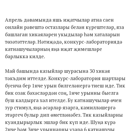
Апрель дәвамында яшь иҗатчылар атна саен
онлайн рәвештә остазлары белән күрештеләр, яза
башлаган хикәяләрен укыдылар һәм хаталарын
төзәтәттеләр. Нәтиҗәдә, конкурс-лабораториядә
катнашучыларның яңа иҗат җимешләре
барлыкка килде.
Май башында казыйлар шурасына 30 хикәя
тәкъдим иттелде. Конкурс-лаборатория шартлары
буенча бер 1нче урын билгеләнергә тиеш иде. Тик
бик озак бәхәсләрдән соң, 1нче урынны быелга
буш калдырга хәл ителде. Бу катнашучылар өчен
зур стимул, яңа әсәрләр язарга, камилләшергә
этәргеч булыр дип өметләнәбез. Тик казыйларны
куандырырлык эшләр бик күп иде. Шуңа күрә
2нче һәм 3нче урыннарны үзара 6 катнашучы