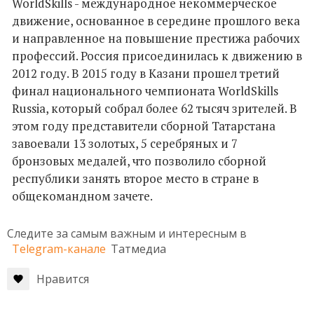
WorldSkills - международное некоммерческое
движение, основанное в середине прошлого века
и направленное на повышение престижа рабочих
профессий. Россия присоединилась к движению в
2012 году. В 2015 году в Казани прошел третий
финал национального чемпионата WorldSkills
Russia, который собрал более 62 тысяч зрителей. В
этом году представители сборной Татарстана
завоевали 13 золотых, 5 серебряных и 7
бронзовых медалей, что позволило сборной
республики занять второе место в стране в
общекомандном зачете.
Следите за самым важным и интересным в
Telegram-канале
Татмедиа
Нравится