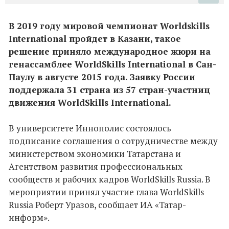
В 2019 году мировой чемпионат Worldskills
International пройдет в Казани, такое
решение приняло международное жюри на
генассамблее WorldSkills International в Сан-
Паулу в августе 2015 года. Заявку России
поддержала 31 страна из 57 стран-участниц
движения WorldSkills International.
В университете Иннополис состоялось
подписание соглашения о сотрудничестве между
министерством экономики Татарстана и
Агентством развития профессиональных
сообществ и рабочих кадров WorldSkills Russia. В
мероприятии принял участие глава WorldSkills
Russia Роберт Уразов, сообщает ИА «Татар-
информ».