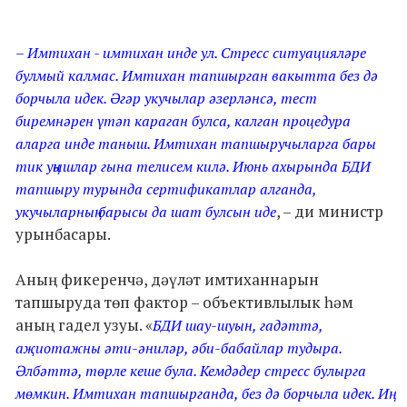
– Имтихан - имтихан инде ул. Стресс ситуацияләре
булмый калмас. Имтихан тапшырган вакытта без дә
борчыла идек. Әгәр укучылар әзерләнсә, тест
биремнәрен үтәп караган булса, калган процедура
аларга инде таныш. Имтихан тапшыручыларга бары
тик уңышлар гына телисем килә. Июнь ахырында БДИ
тапшыру турында сертификатлар алганда,
, – ди министр
укучыларның барысы да шат булсын иде
урынбасары.
Аның фикеренчә, дәүләт имтиханнарын
тапшыруда төп фактор – объективлылык һәм
аның гадел узуы. «
БДИ шау-шуын, гадәттә,
аҗиотажны әти-әниләр, әби-бабайлар тудыра.
Әлбәттә, төрле кеше була. Кемдәдер стресс булырга
мөмкин. Имтихан тапшырганда, без дә борчыла идек. Иң