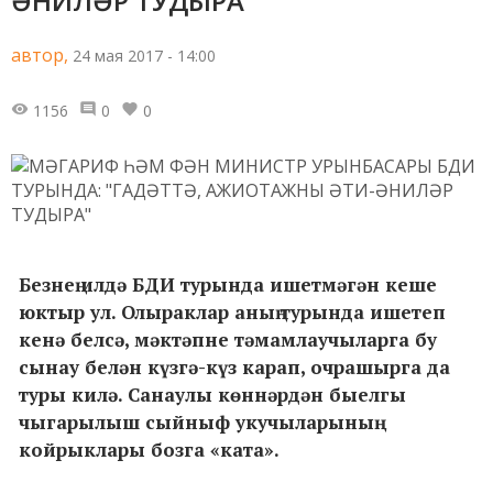
ӘНИЛӘР ТУДЫРА"
автор,
24 мая 2017 - 14:00
1156
0
0
Безнең илдә БДИ турында ишетмәгән кеше
юктыр ул. Олыраклар аның турында ишетеп
кенә белсә, мәктәпне тәмамлаучыларга бу
сынау белән күзгә-күз карап, очрашырга да
туры килә. Санаулы көннәрдән быелгы
чыгарылыш сыйныф укучыларының
койрыклары бозга «ката».