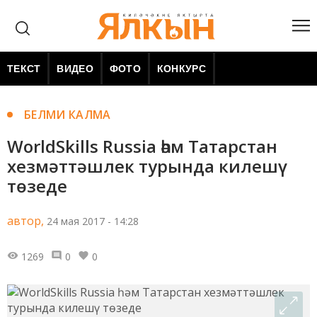
ТЕКСТ
ВИДЕО
ФОТО
КОНКУРС
БЕЛМИ КАЛМА
WorldSkills Russia һәм Татарстан
хезмәттәшлек турында килешү
төзеде
автор,
24 мая 2017 - 14:28
1269
0
0