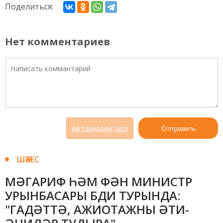
Поделиться:
Нет комментариев
Авторизоваться
Отправить
ШӘХЕС
МӘГАРИФ ҺӘМ ФӘН МИНИСТР
УРЫНБАСАРЫ БДИ ТУРЫНДА:
"ГАДӘТТӘ, АЖИОТАЖНЫ ӘТИ-