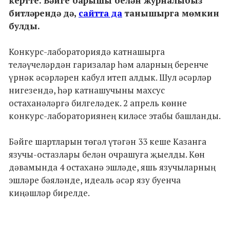
кертте. Бәйге барышы белән журналыбыз
битләрендә дә,
сайтта да
танышырга мөмкин
булды.
Конкурс-лабораториядә катнашырга
теләүчеләрдән гаризалар һәм аларның беренче
үрнәк әсәрләрен кабул итеп алдык. Шул әсәрләр
нигезендә, һәр катнашучыны махсус
остаханәләргә билгеләдек. 2 апрель көнне
конкурс-лабораториянең киләсе этабы башланды.
Бәйге шартларын төгәл үтәгән 33 кеше Казанга
язучы-остазлары белән очрашуга җыелды. Көн
дәвамында 4 остаханә эшләде, яшь язучыларның
эшләре бәяләнде, идеаль әсәр язу буенча
киңәшләр бирелде.