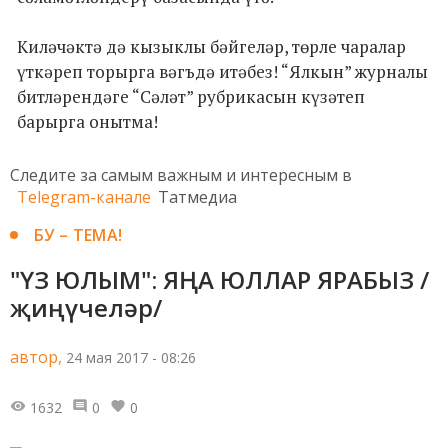
Киләчәктә дә кызыклы бәйгеләр, төрле чаралар
үткәреп торырга вәгъдә итәбез! “Ялкын” журналы
битләрендәге “Сәләт” рубрикасын күзәтеп
барырга онытма!
Следите за самым важным и интересным в
Telegram-канале
Татмедиа
БУ – ТЕМА!
"ҮЗ ЮЛЫМ": ЯҢА ЮЛЛАР ЯРАБЫЗ /
җиңүчеләр/
автор,
24 мая 2017 - 08:26
1632
0
0