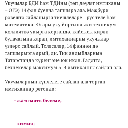
Укучылар БДИ һәм ТДИны (төп дәүләт имтиханы
– ОГЭ) 14 фән буенча тапшыра ала. Мәҗбүри
рәвештә сайланырга тиешлеләре – рус теле һәм
математика. Югары уку йортына яки техникум-
көллияткә укырга кергәндә, кайсысы кирәк
булачагына карап, имтиханнарны укучылар
үзләре сайлый. Теләсәләр, 14 фәннән дә
тапшырырга ярый, ди. Тик андыйларның
Татарстанда күренгәне юк икән. Гадәттә,
безнекеләр максимум 3–4 имтиханны сайлап ала.
Укучыларның күпчелеге сайлап ала торган
имтиханнар рәтендә:
– жәмгыять белеме;
– химия;