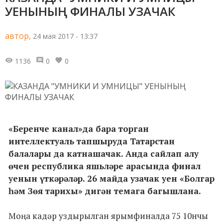
УЕНЫНЫҢ ФИНАЛЫ УЗАЧАК
автор,
24 мая 2017 - 13:37
1136
0
0
«Беренче канал»да бара торган
интеллектуаль тапшыруда Татарстан
балалары да катнашачак. Анда сайлап алу
өчен республика яшьләре арасында финал
уенын үткәрәләр. 26 майда узачак уен «Болгар
һәм Зөя тарихы» дигән темага багышлана.
Моңа кадәр уздырылган ярымфиналда 75 10нчы