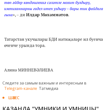
төп әйбер көндәшлеккә сәләтле мохит булдыру,
имтиханнарны гадел итеп уздыру – бары тик файдага
», – ди
Илдар Мөхәммәтов
.
гына
Татарстан укучылары БДИ нәтиҗәләре ил буенча
өченче урында тора.
Алинә МИННЕВӘЛИЕВА
Следите за самым важным и интересным в
Telegram-канале
Татмедиа
ШӘХЕС
КАЗАНДА "УМНИКИ И УМНИЦЫ"