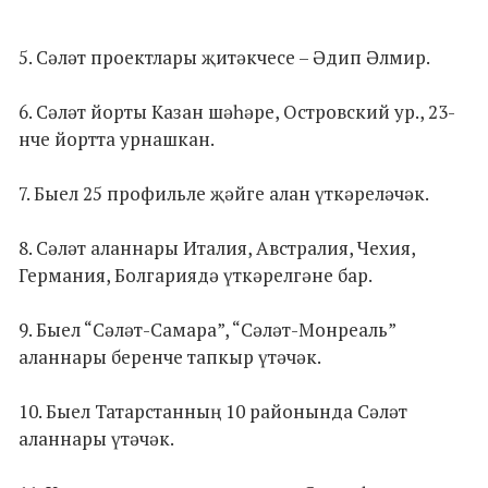
5. Сәләт проектлары җитәкчесе – Әдип Әлмир.
6. Сәләт йорты Казан шәһәре, Островский ур., 23-
нче йортта урнашкан.
7. Быел 25 профильле җәйге алан үткәреләчәк.
8. Сәләт аланнары Италия, Австралия, Чехия,
Германия, Болгариядә үткәрелгәне бар.
9. Быел “Сәләт-Самара”, “Сәләт-Монреаль”
аланнары беренче тапкыр үтәчәк.
10. Быел Татарстанның 10 районында Сәләт
аланнары үтәчәк.