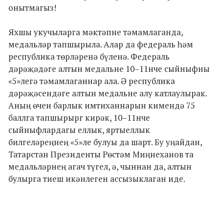
онытмагыз!
Яхшы укучыларга мәктәпне тәмамлаганда,
медальләр тапшырыла. Алар да федераль һәм
республика төрләренә бүленә. Федераль
дәрәҗәдәге алтын медальне 10–11нче сыйныфны
«5»легә тәмамлаганнар ала. Ә республика
дәрәҗәсендәге алтын медальне алу катлаулырак.
Аның өчен барлык имтиханнарын кимендә 75
баллга тапшырырг кирәк, 10–11нче
сыйныфлардагы еллык, яртыеллык
билгеләреңнең «5»ле булуы да шарт. Бу уңайдан,
Татарстан Президенты Рөстәм Миңнеханов та
медальләрнең агач түгел, ә, чыннан да, алтын
булырга тиеш икәнлеген ассызыклаган иде.