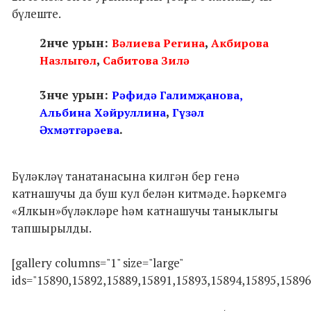
бүлеште.
2нче урын:
,
Вәлиева Регина
Акбирова
,
Назлыгөл
Сабитова Зилә
3нче урын:
Рәфидә Галимҗанова,
,
Альбина
Хәйруллина
Гүзәл
.
Әхмәтгәрәева
Бүләкләү танатанасына килгән бер генә
катнашучы да буш кул белән китмәде. Һәркемгә
«Ялкын»бүләкләре һәм катнашучы таныклыгы
тапшырылды.
[gallery columns="1" size="large"
ids="15890,15892,15889,15891,15893,15894,15895,15896