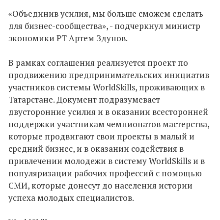
«Объединив усилия, мы больше сможем сделать
для бизнес-сообщества», - подчеркнул министр
экономики РТ Артем Здунов.
В рамках соглашения реализуется проект по
продвижению предпринимательских инициатив
участников системы WorldSkills, проживающих в
Татарстане. Документ подразумевает
двусторонние усилия и в оказании всесторонней
поддержки участникам чемпионатов мастерства,
которые продвигают свои проекты в малый и
средний бизнес, и в оказании содействия в
привлечении молодежи в систему WorldSkills и в
популяризации рабочих профессий с помощью
СМИ, которые донесут до населения истории
успеха молодых специалистов.