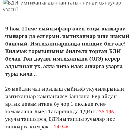
9 һәм 11нче сыйныфлар өчен соңгы кыңгырау
чыңларга да өлгерми, имтиханнар ише шакый
башлый. Имтиханнарның да ниндие бит әле!
Киләчәк тормышыңны билгели торган БДИ
белән Төп дәүләт имтиханына (ОГЭ) керер
алдыннан ук, әллә ничә иләк ашарга узарга
туры килә…
26 майдан чыгырылыш сыйныф укучыларының
имтиханнар кампаниясе башлана. Бер айдан
артык дәвам иткән бу чор 1 июльдә генә
тәмамлана. Быел Татарстанда ТДИны
35 196
укучы тапшырса, БДИны тапшыручылар ике
тапкырга кимрәк –
.
14 946