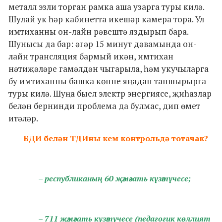
металл эзли торган рамка аша узарга туры килә.
Шулай ук һәр кабинетта икешәр камера тора. Ул
имтиханны он-лайн рәвештә яздырып бара.
Шунысы да бар: әгәр 15 минут дәвамында он-
лайн трансляция бармый икән, имтихан
нәтиҗәләре гамәлдән чыгарыла, һәм укучыларга
бу имтиханны башка көнне яңадан тапшырырга
туры килә. Шуңа быел электр энергиясе, җиһазлар
белән бернинди проблема да булмас, дип өмет
итәләр.
БДИ белән ТДИны кем контрольдә тотачак?
– республиканың 60 җәмәгать күзәтүчесе;
– 711 җәмәгать күзәтүчесе (педагогик көллият