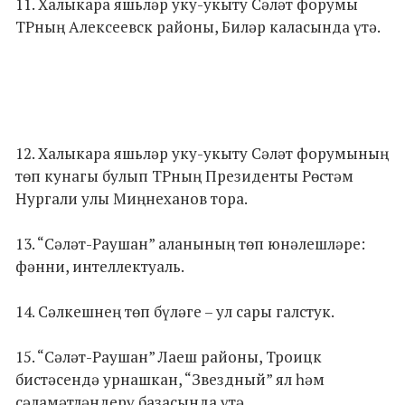
11. Халыкара яшьләр уку-укыту Сәләт форумы
ТРның Алексеевск районы, Биләр каласында үтә.
12. Халыкара яшьләр уку-укыту Сәләт форумының
төп кунагы булып ТРның Президенты Рөстәм
Нургали улы Миңнеханов тора.
13. “Сәләт-Раушан” аланының төп юнәлешләре:
фәнни, интеллектуаль.
14. Сәлкешнең төп бүләге – ул сары галстук.
15. “Сәләт-Раушан” Лаеш районы, Троицк
бистәсендә урнашкан, “Звездный” ял һәм
сәламәтләндерү базасында үтә.