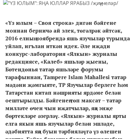
«Үз юлым – Своя строка» дигән бәйгене
моннан берничә ай элек, төгәлрәк әйтсәк,
2016 елның ноябрендә яшь язучылар турында
уйлап, игълан иткән идек. Әле иҗади
конкурс-лаборатория «Ялкын» журналы
редакциясе, «Калеб» яшьләр җыены,
Бөтендөнья татар яшьләре форумы
тарафыннан, Tampere Islam Mahallesi татар
мәдәни җәмгыяте, ТР Язучылар берлеге һәм
Татарстан китап нәшрияты ярдәме белән
оештырылды. Бәйгенең төп максат – татар
милләте өчен чын иҗатчылар, яңа энҗе
бөртекләре әзерләү. «Ялкын» журналы ярты
елга якын яшь язучылар белән эшләде,
әдәбиятта яңа буын тәрбияләүгә үз өлешен