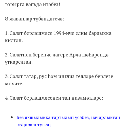
торырга вәгъдә итәбез!
Ә җаваплар түбәндәгечә:
1. Сәләт берләшмәсе 1994-нче елны барлыкка
килгән.
2. Сәләтнең беренче лагере Арча шәһәрендә
үткәрелгән.
3. Сәләт татар, рус һәм инглиз телләре берлеге
мохите.
4. Сәләт берләшмәсенең төп низамәтләре:
Без яхшылыкка тартылып үсәбез, начарлыктан
этәрелеп түгел;