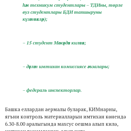
һәм техникум студентлары – ТДИны, төрле
вуз студентлары БДИ тапшыруны
күзәтәчәкләр);
– 15 студент Мәскәүдән киләчәк;
– дәүләт имтихан комиссиясе әгъзалары;
– федераль инспекторлар.
Башка еллардан аермалы буларак, КИМнарны,
ягъни контроль материалларын имтихан көнендә
6.30-8.00 аралыгында махсус оешма алып килә,