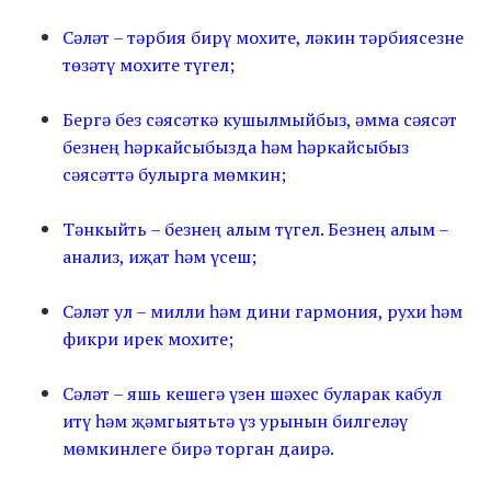
Сәләт – тәрбия бирү мохите, ләкин тәрбиясезне
төзәтү мохите түгел;
Бергә без сәясәткә кушылмыйбыз, әмма сәясәт
безнең һәркайсыбызда һәм һәркайсыбыз
сәясәттә булырга мөмкин;
Тәнкыйть – безнең алым түгел. Безнең алым –
анализ, иҗат һәм үсеш;
Сәләт ул – милли һәм дини гармония, рухи һәм
фикри ирек мохите;
Сәләт – яшь кешегә үзен шәхес буларак кабул
итү һәм җәмгыятьтә үз урынын билгеләү
мөмкинлеге бирә торган даирә.