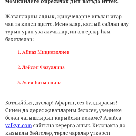
мөмкинлеге биреләчәк дип вәгъдә иттек.
Җавапларны алдык, җиңүчеләрне игълан итәр
чак та килеп җитте. Менә алар, катгый сайлап алу
турын урап уза алучылар, иң өлгерләр һәм
бәхетлеләр:
1. Айназ Миңневәлиев
2. Ләйсән Фазуллина
3. Асия Батыршина
Котлыйбыз, дуслар! Афәрин, сез булдырасыз!
Синең дә дөрес җавапларны беләсең, үзеңнеке
белән чагыштырып карыйсың киләме? Алайса
yalkyn.com
сайтына керергә ашык. Киләчәктә дә
кызыклы бәйгеләр, төрле чаралар үткәреп