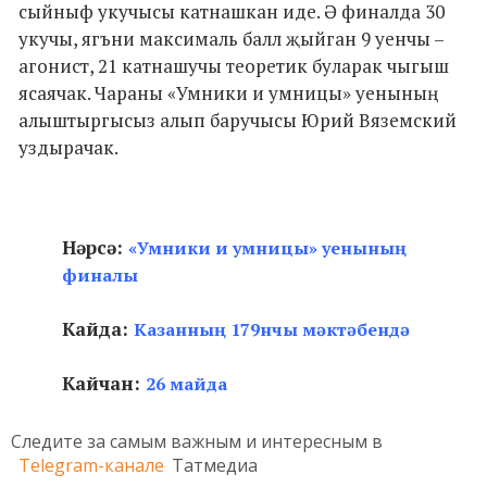
сыйныф укучысы катнашкан иде. Ә финалда 30
укучы, ягъни максималь балл җыйган 9 уенчы –
агонист, 21 катнашучы теоретик буларак чыгыш
ясаячак. Чараны «Умники и умницы» уенының
алыштыргысыз алып баручысы Юрий Вяземский
уздырачак.
Нәрсә:
«Умники и умницы» уенының
финалы
Кайда:
Казанның 179нчы мәктәбендә
Кайчан:
26 майда
Следите за самым важным и интересным в
Telegram-канале
Татмедиа