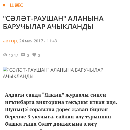
ШӘХЕС
"СӘЛӘТ-РАУШАН" АЛАНЫНА
БАРУЧЫЛАР АЧЫКЛАНДЫ
автор,
24 мая 2017 - 11:43
1247
0
0
Алдагы санда “Ялкын” журналы синең
игътибарга викторина тәкъдим иткән иде.
Шуның 15 соравына дөрес җавап биргән
беренче 3 укучыга, сайлап алу турыннан
башка гына Сәләт дөньясына эләгү