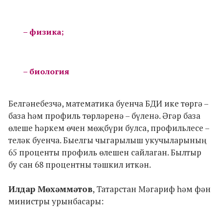
– физика;
– биология
Белгәнебезчә, математика буенча БДИ ике төргә –
база һәм профиль төрләренә – бүленә. Әгәр база
өлеше һәркем өчен мөҗбүри булса, профильлесе –
теләк буенча. Быелгы чыгарылыш укучыларының
65 проценты профиль өлешен сайлаган. Былтыр
бу сан 68 процентны тәшкил иткән.
Илдар Мөхәммәтов
, Татарстан Мәгариф һәм фән
министры урынбасары: