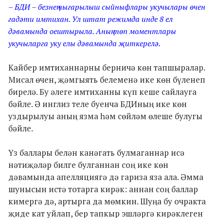
– БДИ – безнең чыгарылыш сыйныфлары укучылары өчен
гадәти имтихан. Ул штат режимда инде 8 ел
дәвамында оештырыла. Аның төп моментлары
укучыларга уку елы дәвамында җиткерелә.
Кайбер имтиханнарны берничә көн тапшыралар.
Мисал өчен, җәмгыять белеменә ике көн бүленеп
бирелә. Бу әлеге имтиханны күп кеше сайлауга
бәйле. Ә инглиз теле буенча БДИның ике көн
уздырылуы аның язма һәм сөйләм өлеше булугы
бәйле.
Үз баллары белән канәгать булмаганнар исә
нәтиҗәләр билге булганнан соң ике көн
дәвамында апелляциягә дә гариза яза ала. Әмма
шунысын истә тотарга кирәк: аннан соң баллар
кимергә дә, артырга да мөмкин. Шуңа бу очракта
җиде кат уйлап, бер тапкыр эшләргә кирәклеген