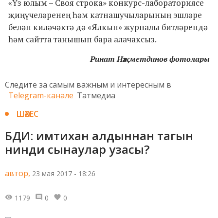
«Үз юлым – Своя строка» конкурс-лабораториясе
җиңүчеләренең һәм катнашучыларының эшләре
белән киләчәктә дә «Ялкын» журналы битләрендә
һәм сайтта танышып бара алачаксыз.
Ринат Нәҗметдинов фотолары
Следите за самым важным и интересным в
Telegram-канале
Татмедиа
ШӘХЕС
БДИ: имтихан алдыннан тагын
нинди сынаулар узасы?
автор,
23 мая 2017 - 18:26
1179
0
0