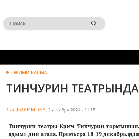
БЕЛМИ КАЛМА
ТИНЧУРИН ТЕАТРЫНДА
Лалә КӘРИМОВА,
2 декабря 2024 - 11:15
Тинчурин театры Кәрим Тинчурин тормышына 
адым» дип атала. Премьера 18-19 декабрьләрдә к