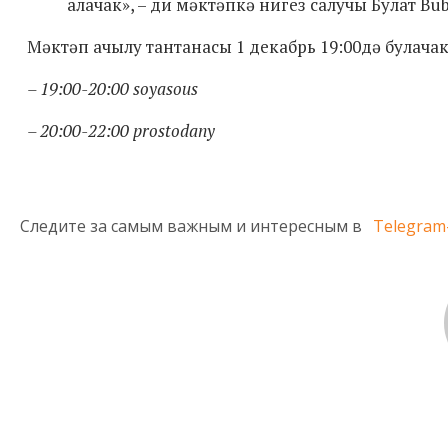
алачак», – ди мәктәпкә нигез салучы Булат Bu
Мәктәп ачылу тантанасы 1 декабрь 19:00дә булачак
– 19:00-20:00 soyasous
– 20:00-22:00 prostodany
Следите за самым важным и интересным в
Telegram