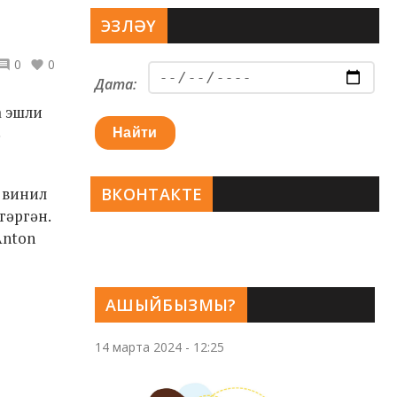
ЭЗЛӘҮ
0
0
Дата:
а эшли
ә
Найти
ә винил
ВКОНТАКТЕ
гәргән.
Anton
АШЫЙБЫЗМЫ?
14 марта 2024 - 12:25