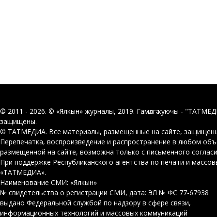
© 2011 - 2026. © «Ялкын» журналы, 2019. Гамәлгә куючы - "ТАТМЕ
защищены.
© ТАТМЕДИА. Все материалы, размещенные на сайте, защищены
Перепечатка, воспроизведение и распространение в любом об
размещенной на сайте, возможна только с письменного соглас
При поддержке Республиканского агентства по печати и массо
«ТАТМЕДИА».
Наименование СМИ: «Ялкын»
№ свидетельства о регистрации СМИ, дата: ЭЛ № ФС 77-67938
выдано Федеральной службой по надзору в сфере связи,
информационных технологий и массовых коммуникаций