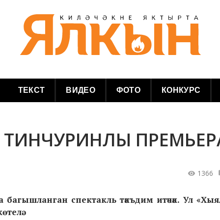
ТЕКСТ
ВИДЕО
ФОТО
КОНКУРС
 ТИНЧУРИНЛЫ ПРЕМЬЕР
1366
багышланган спектакль тәкъдим итәчәк. Ул «Хыя
өтелә.