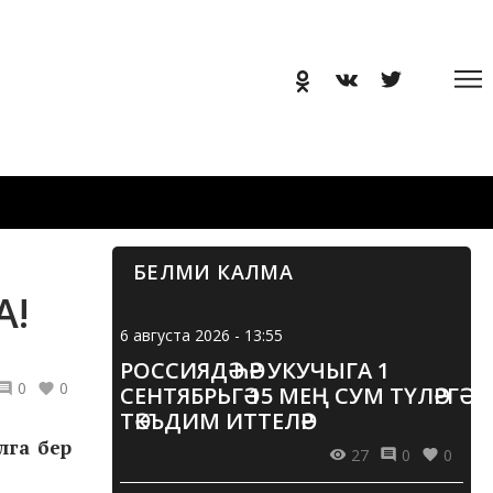
БЕЛМИ КАЛМА
А!
6 августа 2026 - 13:55
РОССИЯДӘ ҺӘР УКУЧЫГА 1
0
0
СЕНТЯБРЬГӘ 15 МЕҢ СУМ ТҮЛӘРГӘ
ТӘКЪДИМ ИТТЕЛӘР
лга бер
27
0
0