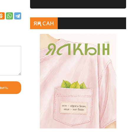
ЯҢА САН
вить