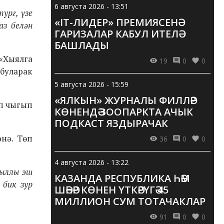
6 августа 2026 - 13:51
ург, үзе
«IT-ЛИДЕР» ПРЕМИЯСЕНӘ
аз белән
ГАРИЗАЛАР КАБУЛ ИТЕЛӘ
БАШЛАДЫ
 «Хыялга
19
0
0
 буларак
5 августа 2026 - 15:59
«ЯЛКЫН» ЖУРНАЛЫ ФИЛЛӘР
ып чыгып
КӨНЕНДӘ ЗООПАРКТА АЧЫК
ПОДКАСТ ЯЗДЫРАЧАК
нә. Төп
36
0
0
4 августа 2026 - 13:22
кыллы эш
КАЗАНДА РЕСПУБЛИКА ҺӘМ
 бик зур
ШӘҺӘР КӨНЕН ҮТКӘРҮГӘ 45
МИЛЛИОН СУМ ТОТАЧАКЛАР
91
0
0