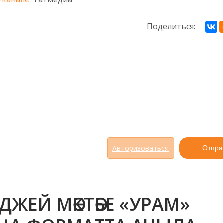
Поделиться:
Авторизоваться
Отпра
ДЖЕЙ МӘКТӘБЕ «УРАМ»