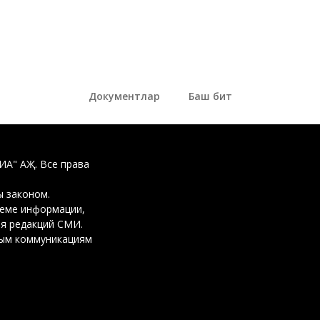
Документлар
Баш бит
ДИА" АҖ. Все права
 законом.
ъеме информации,
ия редакций СМИ.
вым коммуникациям