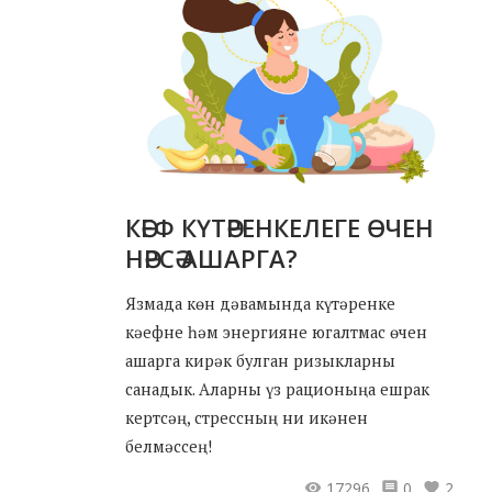
КӘЕФ КҮТӘРЕНКЕЛЕГЕ ӨЧЕН
НӘРСӘ АШАРГА?
Язмада көн дәвамында күтәренке
кәефне һәм энергияне югалтмас өчен
ашарга кирәк булган ризыкларны
санадык. Аларны үз рационыңа ешрак
кертсәң, стрессның ни икәнен
белмәссең!
17296
0
2