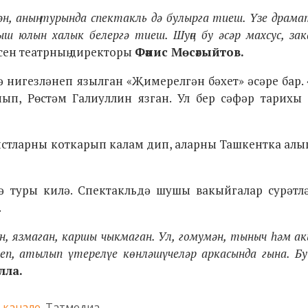
н, аның турында спектакль дә булырга тиеш. Үзе драмат
ш юлын халык белергә тиеш. Шуңа бу әсәр махсус, зак
сен театрның директоры
Фәнис Мөсәгыйтов.
ә нигезләнеп язылган «Җимерелгән бәхет» әсәре бар.
нып, Рөстәм Галиуллин язган. Ул бер сәфәр тарихы
тистларны коткарып калам дип, аларны Ташкентка ал
ә туры килә. Спектакльдә шушы вакыйгалар сурәтлә
.
н, язмаган, каршы чыкмаган. Ул, гомумән, тыныч һәм а
неп, атылып үтерелүе көнләшүчеләр аркасында гына. Бу
лла.
-канале
Татмедиа