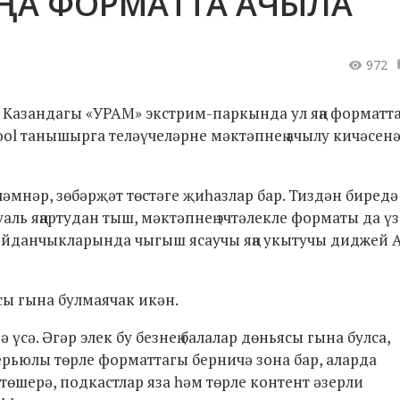
ҢА ФОРМАТТА АЧЫЛА
972
ә. Казандагы «УРАМ» экстрим-паркында ул яңа форматт
hool танышырга теләүчеләрне мәктәпнең ачылу кичәсен
ләмнәр, зөбәрҗәт төстәге җиһазлар бар. Тиздән биред
аль яңартудан тыш, мәктәпнең эчтәлекле форматы да үз
мәйданчыкларында чыгыш ясаучы яңа укытучы диджей 
сы гына булмаячак икән.
үсә. Әгәр элек бу безнең балалар дөньясы гына булса,
ерьюлы төрле форматтагы берничә зона бар, аларда
өшерә, подкастлар яза һәм төрле контент әзерли