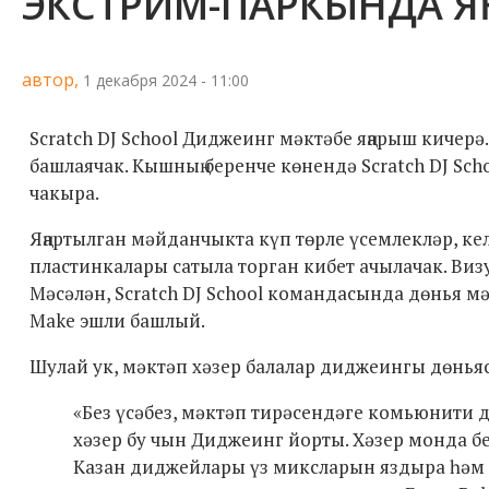
ЭКСТРИМ-ПАРКЫНДА Я
автор,
1 декабря 2024 - 11:00
Scratch DJ School Диджеинг мәктәбе яңарыш кичер
башлаячак. Кышның беренче көнендә Scratch DJ Sc
чакыра.
Яңартылган мәйданчыкта күп төрле үсемлекләр, ке
пластинкалары сатыла торган кибет ачылачак. Визу
Мәсәлән, Scratch DJ School командасында дөнья 
Make эшли башлый.
Шулай ук, мәктәп хәзер балалар диджеингы дөнья
«Без үсәбез, мәктәп тирәсендәге комьюнити дә 
хәзер бу чын Диджеинг йорты. Хәзер монда б
Казан диджейлары үз миксларын яздыра һәм т