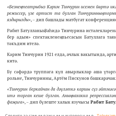
«Безнең театрыбыз Кәрим Тинчурин исемен йөртә икә
режиссер, үзе артист та булган Тинчуринның тормы
яздырылды»
, – дип башлады матбугат конференция
Рабит Батулланың Заһидә Тинчурина истәлекләрен
бер адым» спектакленең пьесасын Батуллага тая
тәкъдим ителә.
Кәрим Тинчурин 1921 елда, ачлык вакытында, ар
китә.
Бу сәфәрдә труппага күп авырлыклар аша үтәрг
рольне, Тинчуринны, Артём Пискунов башкарачак
«Тинчурин беркайчан да дәүләткә каршы сүз әйтмәгә
итә торган кеше булган. Аның нахакка репрессиялә
фаҗига»
, – дип бүлеште халык язучысы
Рабит Бату
Следите за самым важным и интересным в
Telegram