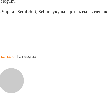
bblegum.
. Чарада Scratch DJ School укучылары чыгыш ясаячак.
-канале
Татмедиа