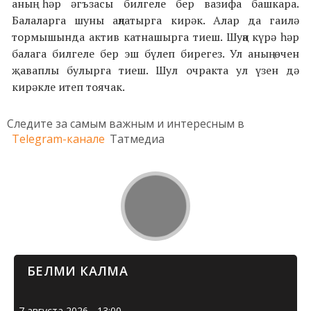
аның һәр әгъзасы билгеле бер вазифа башкара.
Балаларга шуны аңлатырга кирәк. Алар да гаилә
тормышында актив катнашырга тиеш. Шуңа күрә һәр
балага билгеле бер эш бүлеп бирегез. Ул аның өчен
җаваплы булырга тиеш. Шул очракта ул үзен дә
кирәкле итеп тоячак.
Следите за самым важным и интересным в
Telegram-канале
Татмедиа
БЕЛМИ КАЛМА
7 августа 2026 - 13:00