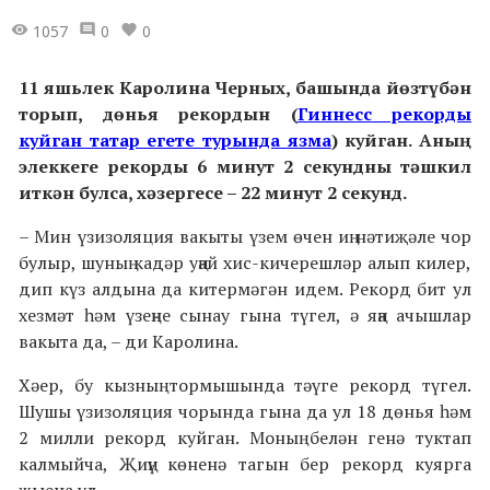
1057
0
0
11 яшьлек Каролина Черных, башында йөзтүбән
торып, дөнья рекордын (
Гиннесс рекорды
куйган татар егете турында язма
) куйган. Аның
элеккеге рекорды 6 минут 2 секундны тәшкил
иткән булса, хәзергесе – 22 минут 2 секунд.
– Мин үзизоляция вакыты үзем өчен иң нәтиҗәле чор
булыр, шуның кадәр уңай хис-кичерешләр алып килер,
дип күз алдына да китермәгән идем. Рекорд бит ул
хезмәт һәм үзеңне сынау гына түгел, ә яңа ачышлар
вакыта да, – ди Каролина.
Хәер, бу кызның тормышында тәүге рекорд түгел.
Шушы үзизоляция чорында гына да ул 18 дөнья һәм
2 милли рекорд куйган. Моның белән генә туктап
калмыйча, Җиңү көненә тагын бер рекорд куярга
җыена ул.