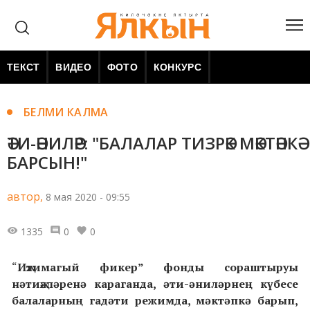
ТЕКСТ
ВИДЕО
ФОТО
КОНКУРС
БЕЛМИ КАЛМА
ӘТИ-ӘНИЛӘР: "БАЛАЛАР ТИЗРӘК МӘКТӘПКӘ
БАРСЫН!"
автор,
8 мая 2020 - 09:55
1335
0
0
“
Иҗтимагый фикер” фонды сораштыруы
нәтиҗәләренә караганда, әти-әниләрнең күбесе
балаларның гадәти режимда, мәктәпкә барып,