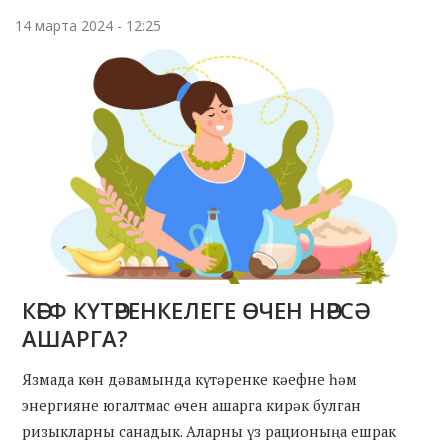
14 марта 2024 - 12:25
КӘЕФ КҮТӘРЕНКЕЛЕГЕ ӨЧЕН НӘРСӘ
АШАРГА?
Язмада көн дәвамында күтәренке кәефне һәм
энергияне югалтмас өчен ашарга кирәк булган
ризыкларны санадык. Аларны үз рационыңа ешрак