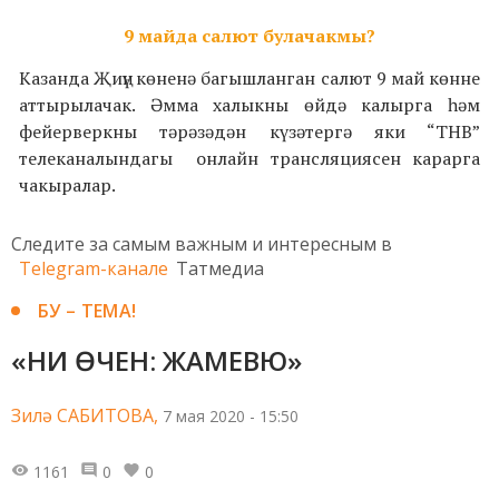
9 майда салют булачакмы?
Казанда Җиңү көненә багышланган салют 9 май көнне
аттырылачак. Әмма халыкны өйдә калырга һәм
фейерверкны тәрәзәдән күзәтергә яки “ТНВ”
телеканалындагы онлайн трансляциясен карарга
чакыралар.
Следите за самым важным и интересным в
Telegram-канале
Татмедиа
БУ – ТЕМА!
«НИ ӨЧЕН: ЖАМЕВЮ»
Зилә САБИТОВА,
7 мая 2020 - 15:50
1161
0
0