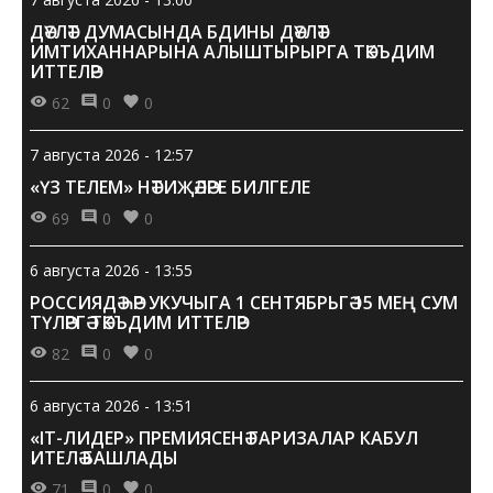
ДӘҮЛӘТ ДУМАСЫНДА БДИНЫ ДӘҮЛӘТ
ИМТИХАННАРЫНА АЛЫШТЫРЫРГА ТӘКЪДИМ
ИТТЕЛӘР
62
0
0
7 августа 2026 - 12:57
«ҮЗ ТЕЛЕМ» НӘТИҖӘЛӘРЕ БИЛГЕЛЕ
69
0
0
6 августа 2026 - 13:55
РОССИЯДӘ ҺӘР УКУЧЫГА 1 СЕНТЯБРЬГӘ 15 МЕҢ СУМ
ТҮЛӘРГӘ ТӘКЪДИМ ИТТЕЛӘР
82
0
0
6 августа 2026 - 13:51
«IT-ЛИДЕР» ПРЕМИЯСЕНӘ ГАРИЗАЛАР КАБУЛ
ИТЕЛӘ БАШЛАДЫ
71
0
0