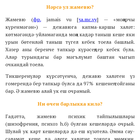
Нәрсә ул жамевю?
Жамевю
(
фр.
jamais vu
[
ʒ
a
.
m
ɛ
.
v
y
] — «моңарчы
күренмәгән») — дежавюга капма-каршы халәт:
көтмәгәндә-уйламаганда моңа кадәр таныш кеше яки
урын бөтенләй таныш түгел кебек тоела башлый.
Хәзер аны беренче тапкыр күрәсеңдер кебек була.
Алар турындагы бар мәгълүмат баштан чыгып
очкандай тоела.
Тикшеренүләр күрсәтүенчә, дежавю халәтен үз
гомерендә бер тапкыр булса да 97% кешенең тойганы
бар. Ә жамевю алай ук еш очрамый.
Ни өчен барлыкка килә?
Гадәттә, жамевю психик тайпылышлары
(шизофрения, психоз һ.б) булган кешеләрдә очрый.
Шулай ук карт кешеләрдә дә еш күзәтелә. Әмма сау-
сәламәт кеше дә әлеге халәтне тоярга мөмкин.