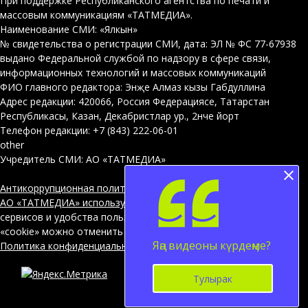
При поддержке Республиканского агентства по печати и
массовым коммуникациям «ТАТМЕДИА».
Наименование СМИ: «Ялкын»
№ свидетельства о регистрации СМИ, дата: ЭЛ № ФС 77-67938
выдано Федеральной службой по надзору в сфере связи,
информационных технологий и массовых коммуникаций
ФИО главного редактора: Энҗе Алмаз кызы Габдуллина
Адрес редакции: 420066, Россия Федерациясе, Татарстан
Республикасы, Казан, Декабристлар ур., 2нче йорт
Телефон редакции: +7 (843) 222-06-01
other
Учредитель СМИ: АО «ТАТМЕДИА»
Антикоррупционная политика
АО «ТАТМЕДИА» использует «cookie»
для персонализации
сервисов и удобства пользователей сайтом. Использование
«cookie» можно отменить в настройках браузера.
Яңа видеоны күрдеңме?
Политика конфиденциальности
12+
Тулырак