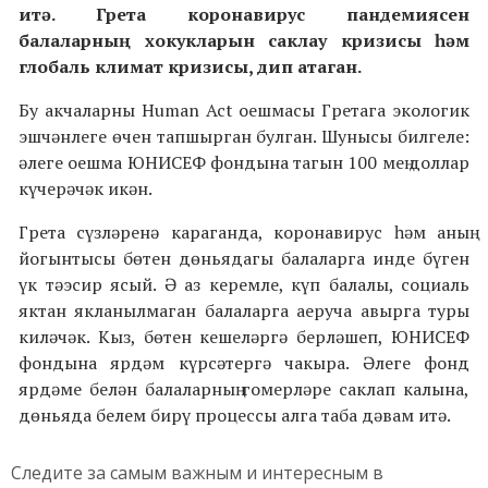
итә. Грета коронавирус пандемиясен
балаларның хокукларын саклау кризисы һәм
глобаль климат кризисы, дип атаган.
Бу акчаларны Human Act оешмасы Гретага экологик
эшчәнлеге өчен тапшырган булган. Шунысы билгеле:
әлеге оешма ЮНИСЕФ фондына тагын 100 мең доллар
күчерәчәк икән.
Грета сүзләренә караганда, коронавирус һәм аның
йогынтысы бөтен дөньядагы балаларга инде бүген
үк тәэсир ясый. Ә аз керемле, күп балалы, социаль
яктан якланылмаган балаларга аеруча авырга туры
киләчәк. Кыз, бөтен кешеләргә берләшеп, ЮНИСЕФ
фондына ярдәм күрсәтергә чакыра. Әлеге фонд
ярдәме белән балаларның гомерләре саклап калына,
дөньяда белем бирү процессы алга таба дәвам итә.
Следите за самым важным и интересным в