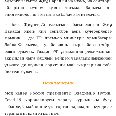
Хәзерге вакытта Җиңү Парадын йә июнь, йә сентябрь
айларына күчерү күздә тотыла. Барысы да
эпидемиологик вәзгыятькә бәйле хәл ителәчәк.
– Бөек Җиңүнең 75 еллыгына багышланган Җиңү
Парады июнь яки сентябрь аена күчерерлергә
мөмкин, - ди ТР премьер-министры урынбасары
Ләйлә Фазлыева, - ул йә июнь ахыры, йә сентябрь
башы булачак. Тиздән РФ үзизоляция режимыннан
акрынлап чыга башлый. Бәйрәм чараларының кайчан
үтәчәге дә шуннан соң, ягъни май ахырларына таба
билгеле булачак.
Искә төшерик
Моңа кадәр Россия президенты
Владимир Путин,
Covid-19 коронавирусы таралу куркынычы булу
сәбәпле, 9 май көнне үтә торган чараларның күчереле
турында игълан иткән иде.