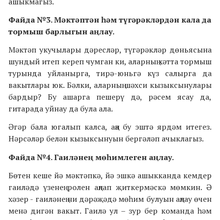
ашыкмагыз.
Файда №3. Мәктәптән һәм түгәрәкләрдән кала да
тормыш барлыгын аңлау.
Мәктәп укучылары дәресләр, түгәрәкләр дөньясына
шундый итеп кереп чумган ки, аларның хәтта тормыш
турында уйланырга, тирә-юньгә күз салырга да
вакытлары юк. Бәлки, аларның шәхси кызыксынулары
бардыр? Бу ашарга пешерү дә, рәсем ясау да,
гитарада уйнау да була ала.
Әгәр бала югалып калса, аңа бу эштә ярдәм итегез.
Нәрсәләр белән кызыксынуын бергәләп ачыклагыз.
Файда №4. Гаиләнең мөһимлеген аңлау.
Бөтен кеше йә мәктәпкә, йә эшкә ашыкканда кемдер
гаиләдә үзенең ролен аңлап җиткермәскә мөмкин. Ә
хәзер - гаиләнең ни дәрәҗәдә мөһим булуын аңлау өчен
менә дигән вакыт. Гаилә ул – зур бер команда һәм