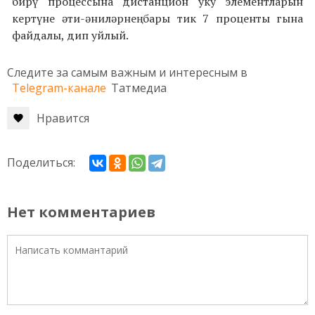
бирү процессына дистанцион уку элементларын
кертүне әти-әниләрнең бары тик 7 проценты гына
файдалы, дип уйлый.
Следите за самым важным и интересным в
Telegram-канале
Татмедиа
Нравится
Поделиться:
Нет комментариев