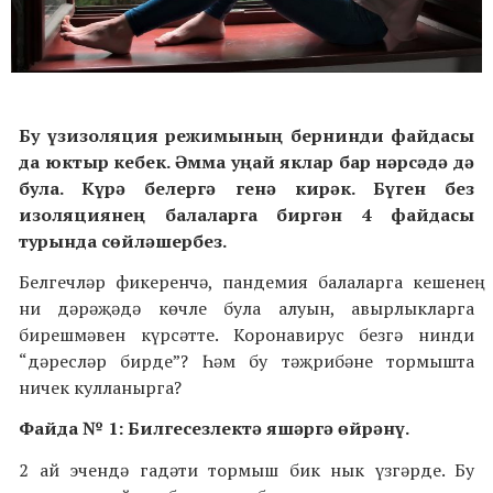
Бу үзизоляция режимының бернинди файдасы
да юктыр кебек. Әмма уңай яклар бар нәрсәдә дә
була. Күрә белергә генә кирәк. Бүген без
изоляциянең балаларга биргән 4 файдасы
турында сөйләшербез.
Белгечләр фикеренчә, пандемия балаларга кешенең
ни дәрәҗәдә көчле була алуын, авырлыкларга
бирешмәвен күрсәтте. Коронавирус безгә нинди
“дәресләр бирде”? Һәм бу тәҗрибәне тормышта
ничек кулланырга?
Файда № 1: Билгесезлектә яшәргә өйрәнү.
2 ай эчендә гадәти тормыш бик нык үзгәрде. Бу