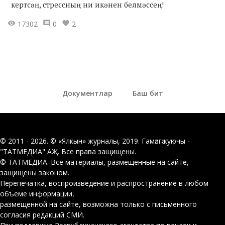
кертсәң, стрессның ни икәнен белмәссең!
17302
0
2
Документлар
Баш бит
© 2011 - 2026. © «Ялкын» журналы, 2019. Гамәлгә куючы -
"ТАТМЕДИА" АҖ. Все права защищены.
© ТАТМЕДИА. Все материалы, размещенные на сайте,
защищены законом.
Перепечатка, воспроизведение и распространение в любом
объеме информации,
размещенной на сайте, возможна только с письменного
согласия редакций СМИ.