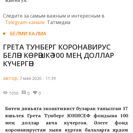
Следите за самым важным и интересным в
Telegram-канале
Татмедиа
БЕЛМИ КАЛМА
ГРЕТА ТУНБЕРГ КОРОНАВИРУС
БЕЛӘН КӨРӘШКӘ 100 МЕҢ ДОЛЛАР
КҮЧЕРГӘН
автор,
7 мая 2020 - 11:39
1050
0
0
Бөтен дөньяга экоактивист буларак танылган 17
яшьлек Грета Тунберг ЮНИСЕФ фондына 100
мең доллар акча күчергән. Әлеге фонд
коронавирустан зыян күргән балаларга ярдәм