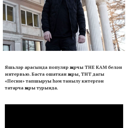
Яшьләр арасында популяр җырчы THE KAM белән
интервью. Баста ошаткан җыры, ТНТ дагы
«Песни» тапшыруы һәм танылу китергән
татарча җыры турында.