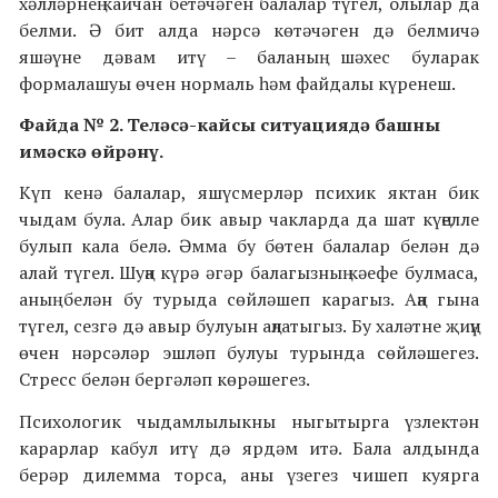
хәлләрнең кайчан бетәчәген балалар түгел, олылар да
белми. Ә бит алда нәрсә көтәчәген дә белмичә
яшәүне дәвам итү – баланың шәхес буларак
формалашуы өчен нормаль һәм файдалы күренеш.
Файда № 2. Теләсә-кайсы ситуациядә башны
имәскә өйрәнү.
Күп кенә балалар, яшүсмерләр психик яктан бик
чыдам була. Алар бик авыр чакларда да шат күңелле
булып кала белә. Әмма бу бөтен балалар белән дә
алай түгел. Шуңа күрә әгәр балагызның кәефе булмаса,
аның белән бу турыда сөйләшеп карагыз. Аңа гына
түгел, сезгә дә авыр булуын аңлатыгыз. Бу халәтне җиңү
өчен нәрсәләр эшләп булуы турында сөйләшегез.
Стресс белән бергәләп көрәшегез.
Психологик чыдамлылыкны ныгытырга үзлектән
карарлар кабул итү дә ярдәм итә. Бала алдында
берәр дилемма торса, аны үзегез чишеп куярга