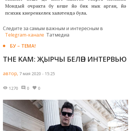
Мондый очракта бу кеше йә бик нык арган, йә
психик киеренкелек халәтендә була.
Следите за самым важным и интересным в
Telegram-канале
Татмедиа
БУ – ТЕМА!
THE KAM: ҖЫРЧЫ БЕЛӘН ИНТЕРВЬЮ
автор,
7 мая 2020 - 15:25
1270
0
0