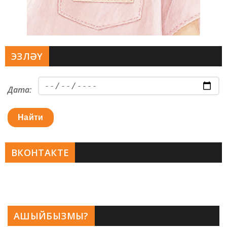
ЭЗЛӘҮ
Дата:
Найти
ВКОНТАКТЕ
АШЫЙБЫЗМЫ?