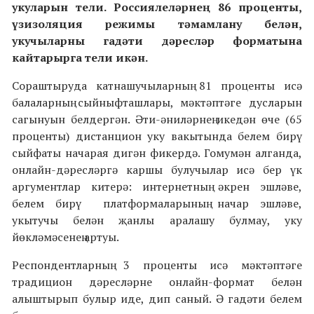
укуларын тели. Россиялеләрнең 86 проценты,
үзизоляция режимы тәмамлану белән,
укучыларны гадәти дәресләр форматына
кайтарырга тели икән.
Сораштыруда катнашучыларның 81 проценты исә
балаларның сыйныфташлары, мәктәптәге дусларын
сагынуын белдергән. Әти-әниләрнең икедән өче (65
проценты) дистанцион уку вакытында белем бирү
сыйфаты начарая дигән фикердә. Гомумән алганда,
онлайн-дәресләргә каршы булучылар исә бер үк
аргументлар китерә: интернетның әкрен эшләве,
белем бирү платформаларының начар эшләве,
укытучы белән җанлы аралашу булмау, уку
йөкләмәсенең артуы.
Респондентларның 3 проценты исә мәктәптәге
традицион дәресләрне онлайн-формат белән
алыштырып булыр иде, дип саный. Ә гадәти белем