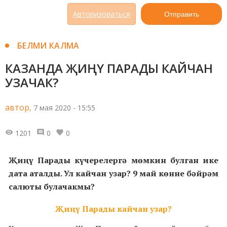
Авторизоваться
Отправить
БЕЛМИ КАЛМА
КАЗАНДА ҖИҢҮ ПАРАДЫ КАЙЧАН
УЗАЧАК?
автор,
7 мая 2020 - 15:55
1201
0
0
Җиңү Парады күчерелергә мөмкин булган ике
дата аталды. Ул кайчан узар? 9 май көнне бәйрәм
салюты булачакмы?
Җиңү Парады кайчан узар?