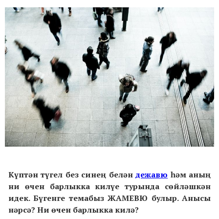
Күптән түгел без синең белән
дежавю
һәм аның
ни өчен барлыкка килүе турында сөйләшкән
идек. Бүгенге темабыз ЖАМЕВЮ булыр. Анысы
нәрсә? Ни өчен барлыкка килә?