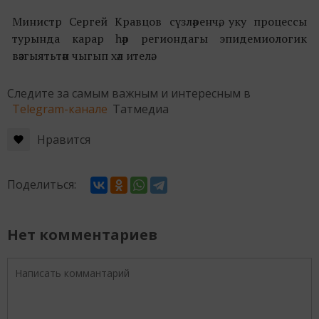
Министр Сергей Кравцов сүзләренчә, уку процессы
турында карар һәр региондагы эпидемиологик
вәзгыятьтән чыгып хәл ителә.
Следите за самым важным и интересным в
Telegram-канале
Татмедиа
Нравится
Поделиться:
Нет комментариев