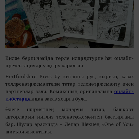
Киләсе берничә айда төрле илләрдә турне һәм онлайн-
презентацияләр уздыру каралган.
Hertfordshire Press бу китапны рус, кыргыз, казах
телләренә тәрҗемә итә һәм татар теленә тәрҗемә итү өчен
партнёрлар эзли. Комиксның оригиналына
онлайн-
кибетләрдә
алдан заказ ясарга була.
Әлеге нәшриятнең моңарчы татар, башкорт
авторларын инглиз теленә тәрҗемә итеп бастырганы
бар. Шулар арасында – Ленар Шәехнең «One of You»
шигъри җыентыгы.