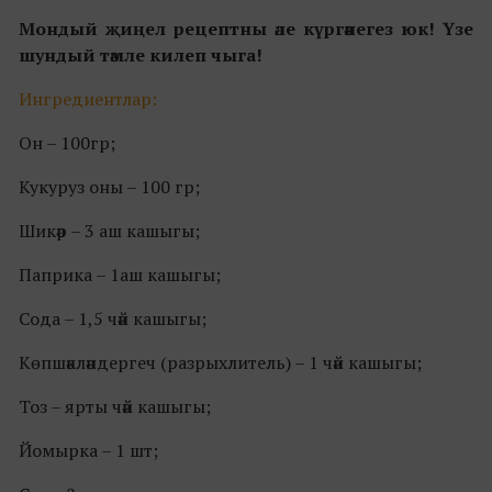
Мондый җиңел рецептны әле күргәнегез юк! Үзе
шундый тәмле килеп чыга!
Ингредиeнтлар:
Он – 100гр;
Кукуруз оны – 100 гр;
Шикәр – 3 аш кашыгы;
Паприка – 1аш кашыгы;
Сода – 1,5 чәй кашыгы;
Көпшәкләндергеч (разрыхлитель) – 1 чәй кашыгы;
Тоз – ярты чәй кашыгы;
Йомырка – 1 шт;