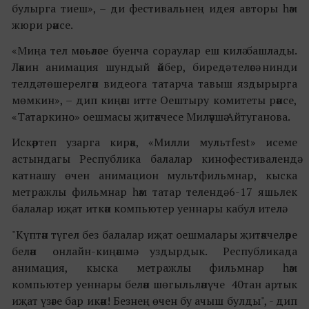
булырга тиеш», – ди фестивальнең идея авторы һәм
жюри рәисе.
«Миңа тел мәсьәләсе буенча сораулар еш килә башлады.
Ләкин анимация шундый әйбер, биредә теләсә нинди
телдә төшерелгән видеога татарча тавыш яздырырга
мөмкин», – дип киңәш итте Оештыру комитеты рәисе,
«Татаркино» оешмасы җитәкчесе Миләүшә Айтуганова.
Искәртеп узарга кирәк, «Милли мультfest» исеме
астындагы Республика балалар кинофестивалендә
катнашу өчен анимацион мультфильмнар, кыска
метражлы фильмнар һәм татар телендә 6-17 яшьлек
балалар иҗат иткән компьютер уеннары кабул ителә.
"Күптән түгел без балалар иҗат оешмалары җитәкчеләре
белән онлайн-киңәшмә уздырдык. Республикада
анимация, кыска метражлы фильмнар һәм
компьютер уеннары белән шөгыльләнүче 40тан артык
иҗат үзәге бар икән! Безнең өчен бу ачыш булды", - дип