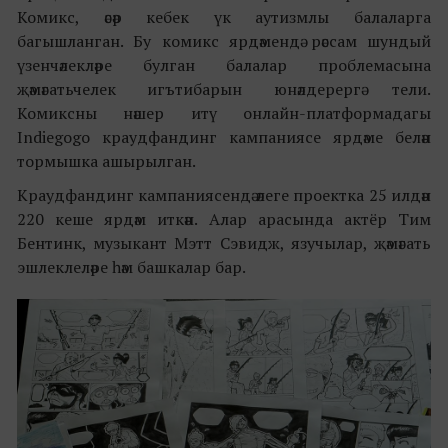
Комикс, әсәр кебек үк аутизмлы балаларга
багышланган. Бу комикс ярдәмендә рәссам шундый
үзенчәлекләре булган балалар проблемасына
җәмәгатьчелек игътибарын юнәлдерергә тели.
Комиксны нәшер итү онлайн-платформадагы
Indiegogo краудфандинг кампаниясе ярдәме белән
тормышка ашырылган.
Краудфандинг кампаниясендә әлеге проектка 25 илдән
220 кеше ярдәм иткән. Алар арасында актёр Тим
Бентинк, музыкант Мэтт Сэвидж, язучылар, җәмәгать
эшлеклеләре һәм башкалар бар.