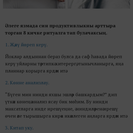
Әлеге язмада син продуктивлыкны арттыра
торган 8 кичке ритуалга тап булачаксың.
1. Җәяү йөреп керү.
Йоклар алдыннан бераз булса да саф һавада йөреп
керү уйларны тәртипкә китерергә, тынычланырга, яңа
планнар корырга ярдәм итә.
2. Көнне анализлау.
“Бүген мин нинди яхшы эшләр башкардым?” дип
үткән көнеңә анализ ясау бик мөһим. Бу нинди
максатларга инде ирешүеңне, ә ниндиләренә ирешү
өчен әле тырышырга кирәк икәнлеген аңларга ярдәм итә.
3. Китап уку.