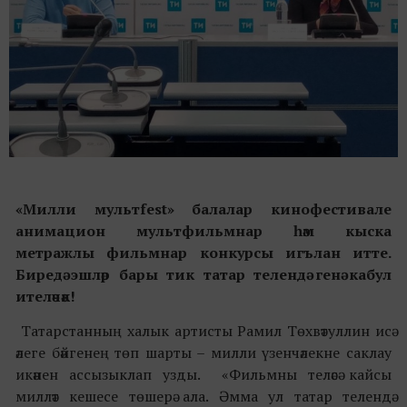
«Милли мультfest» балалар кинофестивале
анимацион мультфильмнар һәм кыска
метражлы фильмнар конкурсы игълан итте.
Биредә
эшләр бары тик
татар телендә генә кабул
ит
еләчәк!
Татарстанның халык артисты Рамил Төхвәтуллин исә
әлеге бәйгенең төп шарты – милли үзенчәлекне саклау
икәнен ассызыклап узды. «Фильмны теләсә кайсы
милләт кешесе төшерә ала. Әмма ул татар телендә