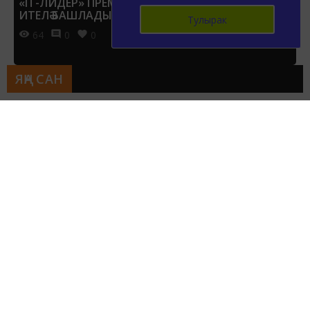
«IT-ЛИДЕР» ПРЕМИЯСЕНӘ ГАРИЗАЛАР КАБУЛ
ИТЕЛӘ БАШЛАДЫ
Тулырак
64
0
0
ЯҢА САН