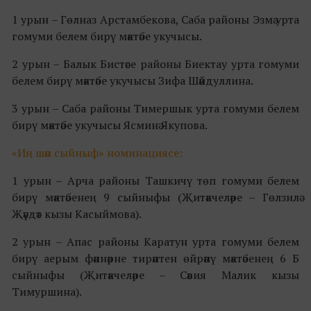
1 урын – Гөлназ Арстамбекова, Саба районы Эзмә урта
гомуми белем бирү мәктәбе укучысы.
2 урын – Балык Бистәсе районы Биектау урта гомуми
белем бирү мәктәбе укучысы Зифа Шәйдуллина.
3 урын – Саба районы Тимершык урта гомуми белем
бирү мәктәбе укучысы Ясминә Якупова.
«Иң шәп сыйныф» номинациясе:
1 урын – Арча районы Ташкичү төп гомуми белем
бирү мәктәбенең 9 сыйныфы (Җитәкчеләре – Гөлзилә
Җәүдәт кызы Касыймова).
2 урын – Апас районы Каратун урта гомуми белем
бирү аерым фәннәрне тирәнтен өйрәнү мәктәбенең 6 Б
сыйныфы (Җитәкчеләре – Сәвия Малик кызы
Тимуршина).