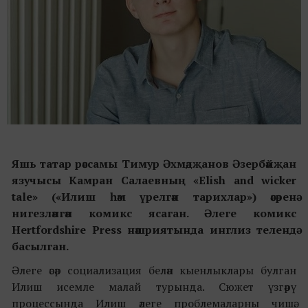
Яшь
татар рәссамы Тимур Әхмәдҗанов Әзербәйҗан
язучысы Камран Салаевның «
Elish and wicker
tale
»
(«
Илиш һәм үрелгән тарихлар
»
) әсәренә
нигезләнгән комикс ясаган. Әлеге комикс
Hertfordshire Press нәшриятында инглиз телендә
басылган.
Әлеге әсәр социализация белән кыенлыклары булган
Илиш исемле малай турында. Сюжет үзгәрү
процессында Илиш әлеге проблемаларны чишә.