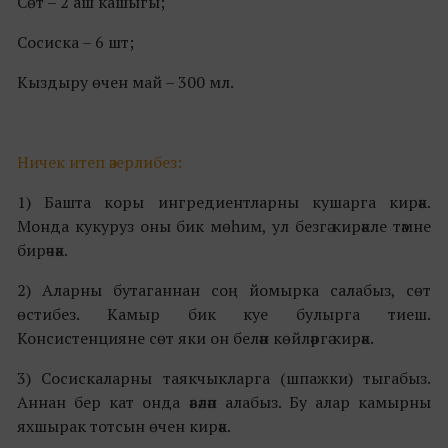
Сөт – 2 аш кашыгы;
Сосиска – 6 шт;
Кыздыру өчен май – 300 мл.
Ничек итеп әзерлибез:
1) Башта коры ингpедиентларны кушарга кирәк.
Монда кукуруз оны бик мөһим, ул безгә кирәкле тәмне
бирәчәк.
2) Аларны бутаганнан соң йомырка салабыз, сөт
өстибез. Камыр бик куе булырга тиеш.
Консистенцияне сөт яки он белән көйләргә кирәк.
3) Сосискаларны таякчыкларга (шпaжки) тыгабыз.
Аннан бер кат онда әвәләп алабыз. Бу алар камырны
яхшырак тотсын өчен кирәк.