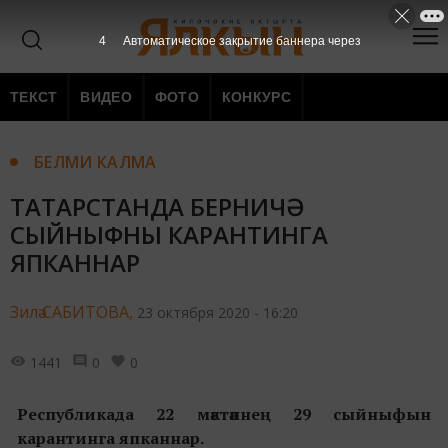
3
Автоматическое закрытие баннера через
ТЕКСТ
ВИДЕО
ФОТО
КОНКУРС
БЕЛМИ КАЛМА
ТАТАРСТАНДА БЕРНИЧӘ
СЫЙНЫФНЫ КАРАНТИНГА
ЯПКАННАР
Зилә САБИТОВА,
23 октября 2020 - 16:20
1441
0
0
Республикада 22 мәктәпнең 29 сыйныфын
карантинга япканнар.