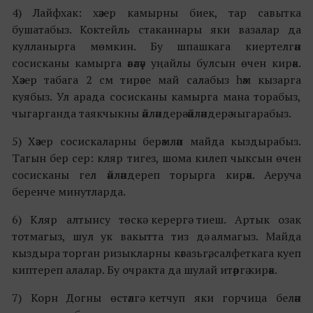
4) Лайфхак: хәзер камырны биек, тар савытка
бушатабыз. Коктейль стаканнары яки вазалар да
кулланырга мөмкин. Бу шпашкага киертелгән
сосисканы камырга әвәләү уңайлы булсын өчен кирәк.
Хәзер табага 2 см тирәсе май салабыз һәм кызарга
куябыз. Ул арада сосисканы камырга мана торабыз,
чыгарганда таякчыкны әйләндерә-әйләндерә чыгарабыз.
5) Хәзер сосискаларны берәмләп майда кыздырабыз.
Тагын бер сер: кляр тигез, шома килеп чыксын өчен
сосисканы гел әйләндереп торырга кирәк. Аеруча
беренче минутларда.
6) Кляр алтынсу төскә керергә тиеш. Артык озак
тотмагыз, шул ук вакытта тиз дә алмагыз. Майда
кыздыра торган ризыкларны кәгазьгә, салфеткага куеп
киптереп алалар. Бу очракта да шулай итәргә кирәк.
7) Корн Догны өстәлгә кетчуп яки горчица белән