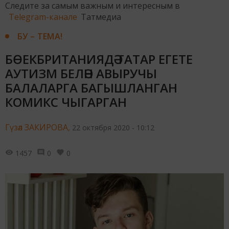
Следите за самым важным и интересным в
Telegram-канале
Татмедиа
БУ – ТЕМА!
БӨЕКБРИТАНИЯДӘ ТАТАР ЕГЕТЕ
АУТИЗМ БЕЛӘН АВЫРУЧЫ
БАЛАЛАРГА БАГЫШЛАНГАН
КОМИКС ЧЫГАРГАН
Гүзәл ЗАКИРОВА,
22 октября 2020 - 10:12
1457
0
0