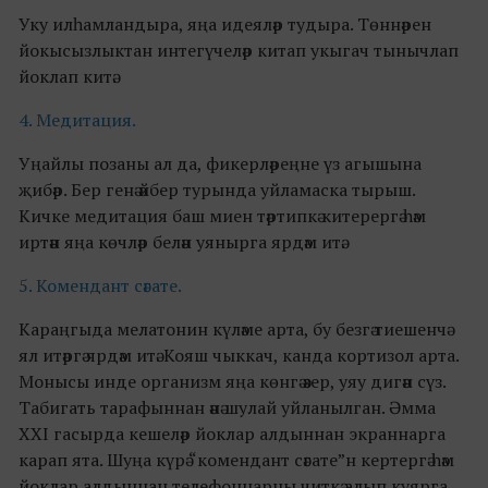
Уку илһамландыра, яңа идеяләр тудыра. Төннәрен
йокысызлыктан интегүчеләр китап укыгач тынычлап
йоклап китә.
4. Медитация.
Уңайлы позаны ал да, фикерләреңне үз агышына
җибәр. Бер генә әйбер турында уйламаска тырыш.
Кичке медитация баш миен тәртипкә китерергә һәм
иртән яңа көчләр белән уянырга ярдәм итә.
5. Комендант сәгате.
Караңгыда мелатонин күләме арта, бу безгә тиешенчә
ял итәргә ярдәм итә. Кояш чыккач, канда кортизол арта.
Монысы инде организм яңа көнгә әзер, уяу дигән сүз.
Табигать тарафыннан әнә шулай уйланылган. Әмма
XXI гасырда кешеләр йоклар алдыннан экраннарга
карап ята. Шуңа күрә “комендант сәгате”н кертергә һәм
йоклар алдыннан телефоннарны читкә алып куярга