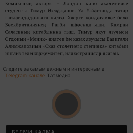
Комиксның авторы – Лондон кино академиясе
студенты Тимур Әхмәдҗанов. Ул Үзбәкстанда татар
гаиләсендә дөньяга килгән. Хәзерге көндә гаиләсе белән
Бөекбританиянең Рагби шәһәрендә яши. Камран
Салаевның китабыннна тыш, Тимур якут язучысы
Огдоның «Меник» әкиятен һәм казах язучысы Баянгали
Алимҗановның «Сказ столетнего степняка» китабын
инглиз теленә тәрҗемә итеп, иллюстрацияләр ясаган.
Следите за самым важным и интересным в
Telegram-канале
Татмедиа
БЕЛМИ КАЛМА