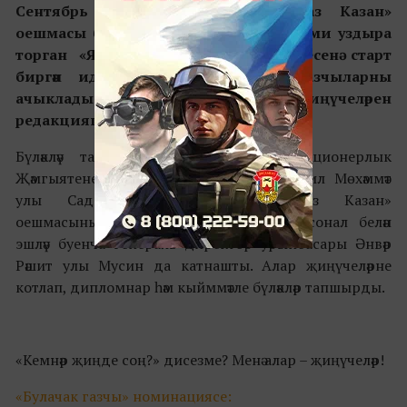
Сентябрь аенда «Газпром трансгаз Казан»
оешмасы белән «Ялкын» журналы даими уздыра
торган «Яшәү чыганагы – газ» бәйгесенә старт
биргән идек. Ниһаять, булачак газчыларны
ачыкладык һәм кичә бәйгебезнең җиңүчеләрен
редакциягә дәштек.
Бүләкләү тантанасында «Татмедиа» Акционерлык
Җәмгыятенең генераль директоры Шамил Мөхәммәт
улы Садыйков, «Газпром трансгаз Казан»
оешмасының куркынычсызлык һәм персонал белән
эшләү буенча генераль директор урынбасары Әнвәр
Рәшит улы Мусин да катнашты. Алар җиңүчеләрне
котлап, дипломнар һәм кыйммәтле бүләкләр тапшырды.
«Кемнәр җиңде соң?» дисезме? Менә алар – җиңүчеләр!
«Булачак газчы» номинациясе: