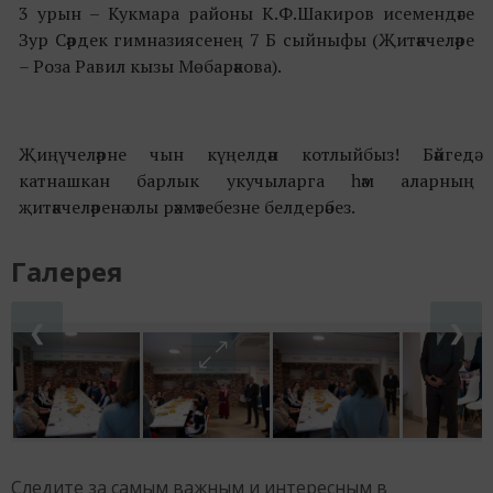
3 урын – Кукмара районы К.Ф.Шакиров исемендәге
Зур Сәрдек гимназиясенең 7 Б сыйныфы (Җитәкчеләре
– Роза Равил кызы Мөбарәкова).
Җиңүчеләрне чын күңелдән котлыйбыз! Бәйгедә
катнашкан барлык укучыларга һәм аларның
җитәкчеләренә олы рәхмәтебезне белдерәбез.
Галерея
❮
❯
Следите за самым важным и интересным в