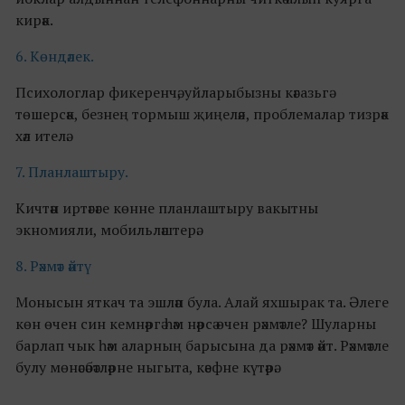
кирәк.
6. Көндәлек.
Психологлар фикеренчә, уйларыбызны кәгазьгә
төшерсәк, безнең тормыш җиңеләя, проблемалар тизрәк
хәл ителә.
7. Планлаштыру.
Кичтән иртәгәге көнне планлаштыру вакытны
экномияли, мобильләштерә.
8. Рәхмәт әйтү
Монысын яткач та эшләп була. Алай яхшырак та. Әлеге
көн өчен син кемнәргә һәм нәрсә өчен рәхмәтле? Шуларны
барлап чык һәм аларның барысына да рәхмәт әйт. Рәхмәтле
булу мөнәсәбәтләрне ныгыта, кәефне күтәрә.