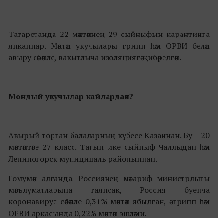
Татарстанда 22 мәктәпнең 29 сыйныфын карантинга
япканнар. Мәктәп укучылары грипп һәм ОРВИ белән
авыру сәбәпле, вакытлыча изоляциягә җибәрелгән.
Мондый укучылар кайлардан?
Авырый торган балаларның күбесе Казаннан. Бу – 20
мәктәптәге 27 класс. Тагын ике сыйныф Чаллыдан һәм
Лениногорск муниципаль районыннан.
Гомумән алганда, Россиянең мәгариф министрлыгы
мәгълүматларына таянсак, Россия буенча
коронавирус сәбәпле 0,31% мәктәп ябылган, ә грипп һәм
ОРВИ аркасында 0,22% мәктәп эшләми.