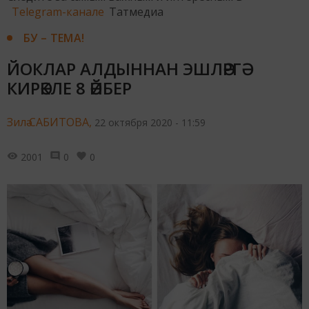
Telegram-канале
Татмедиа
БУ – ТЕМА!
ЙОКЛАР АЛДЫННАН ЭШЛӘРГӘ
КИРӘКЛЕ 8 ӘЙБЕР
Зилә САБИТОВА,
22 октября 2020 - 11:59
2001
0
0