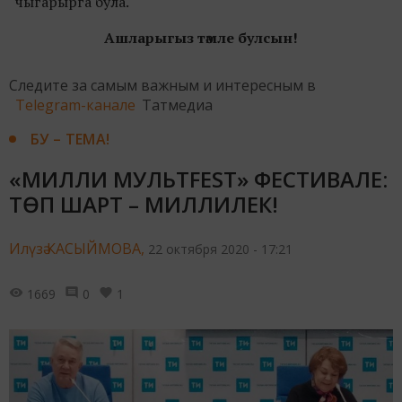
чыгарырга була.
Ашларыгыз тәмле булсын!
Следите за самым важным и интересным в
Telegram-канале
Татмедиа
БУ – ТЕМА!
«МИЛЛИ МУЛЬТFEST» ФЕСТИВАЛЕ:
ТӨП ШАРТ – МИЛЛИЛЕК!
Илүзә КАСЫЙМОВА,
22 октября 2020 - 17:21
1669
0
1