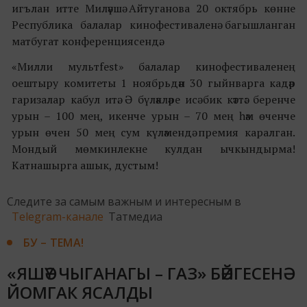
игълан итте Миләүшә Айтуганова 20 октябрь көнне
Республика балалар кинофестиваленә багышланган
матбугат конференциясендә.
«Милли мультfest» балалар кинофестиваленең
оештыру комитеты 1 ноябрьдән 30 гыйнварга кадәр
гаризалар кабул итә. Ә бүләкләре исә бик кәттә: беренче
урын – 100 мең, икенче урын – 70 мең һәм өченче
урын өчен 50 мең сум күләмендә премия каралган.
Мондый мөмкинлекне кулдан ычкындырма!
Катнашырга ашык, дустым!
Следите за самым важным и интересным в
Telegram-канале
Татмедиа
БУ – ТЕМА!
«ЯШӘҮ ЧЫГАНАГЫ – ГАЗ» БӘЙГЕСЕНӘ
ЙОМГАК ЯСАЛДЫ