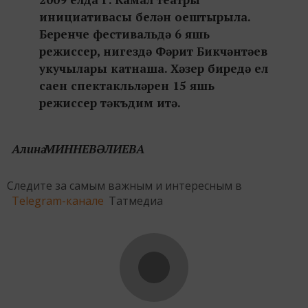
инициативасы белән оештырыла.
Беренче фестивальдә 6 яшь
режиссер, нигездә Фәрит Бикчәнтәев
укучылары катнаша. Хәзер биредә ел
саен спектакльләрен 15 яшь
режиссер тәкъдим итә.
Алинә МИННЕВӘЛИЕВА
Следите за самым важным и интересным в
Telegram-канале
Татмедиа