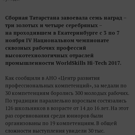
Сборная Татарстана завоевала семь наград –
три золотых и четыре серебряных –
на проходившем в Екатеринбурге с 3 по 7
ноября IV Национальном чемпионате
сквозных рабочих профессий
высокотехнологичных отраслей
промышленности WorldSkills Hi-Tech 2017.
Как сообщили в АНО «Центр развития
профессиональных компетенций», за медали по
30 компетенциям боролись 300 молодых рабочих.
По традиции параллельно взрослым состязались
126 школьников в возрасте от 14 до 16 лет. На этот
раз соревнования среди юниоров были
организованы по 19 компетенциям. В общей
сложности выступления увидели 30 тыс.