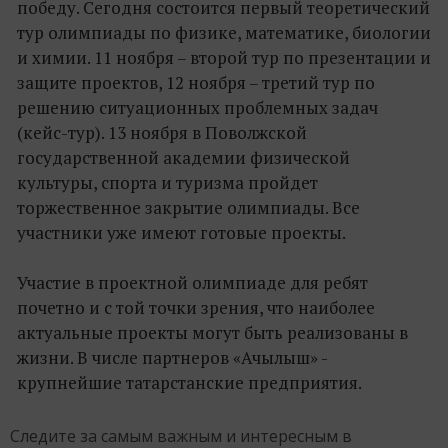
победу. Сегодня состоится первый теоретический
тур олимпиады по физике, математике, биологии
и химии. 11 ноября – второй тур по презентации и
защите проектов, 12 ноября – третий тур по
решению ситуационных проблемных задач
(кейс-тур). 13 ноября в Поволжской
государственной академии физической
культуры, спорта и туризма пройдет
торжественное закрытие олимпиады. Все
участники уже имеют готовые проекты.
Участие в проектной олимпиаде для ребят
почетно и с той точки зрения, что наиболее
актуальные проекты могут быть реализованы в
жизни. В числе партнеров «Ачылыш» -
крупнейшие татарстанские предприятия.
Следите за самым важным и интересным в