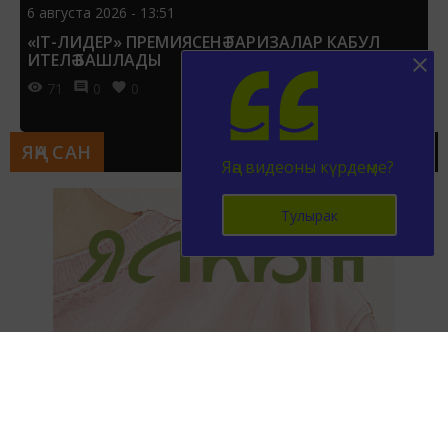
6 августа 2026 - 13:51
«IT-ЛИДЕР» ПРЕМИЯСЕНӘ ГАРИЗАЛАР КАБУЛ
ИТЕЛӘ БАШЛАДЫ
71
0
0
ЯҢА САН
Яңа видеоны күрдеңме?
Тулырак