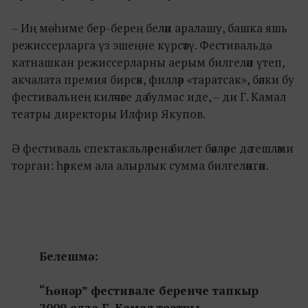
– Иң мөһиме бер-берең белән аралашу, башка яшь
режиссерларга үз эшеңне күрсәтү. Фестивальдә
катнашкан режиссерларны аерым билгеләп үтеп,
акчалата премия бирсәк, филләр «таратсак», бәлки бу
фестивальнең киләчәге дә булмас иде, – ди Г. Камал
театры директоры Илфир Якупов.
Ә фестиваль спектакльләренә билет бәяләре дә тешләми
торган: һәркем ала алырлык сумма билгеләнгән.
Белешмә:
“Һөнәр” фестивале беренче тапкыр
2009 елда Г. Камал театры