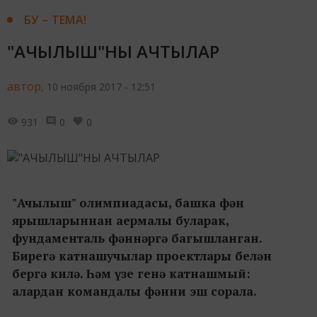
БУ – ТЕМА!
"АЧЫЛЫШ"НЫ АЧТЫЛАР
автор,
10 ноября 2017 - 12:51
931
0
0
"Ачылыш" олимпиадасы, башка фән
ярышларыннан аермалы буларак,
фундаменталь фәннәргә багышланган.
Бирегә катнашучылар проектлары белән
бергә килә. Һәм үзе генә катнашмый:
алардан командалы фәнни эш сорала.