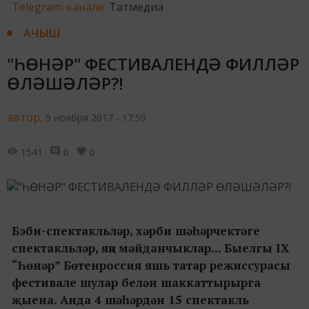
Telegram-канале
Татмедиа
АЧЫШ
"ҺӨНӘР" ФЕСТИВАЛЕНДӘ ФИЛЛӘР
ӨЛӘШӘЛӘР?!
автор,
9 ноября 2017 - 17:59
1541
0
0
Бэби-спектакльләр, хәрби шәһәрчектәге
спектакльләр, яңа мәйданчыклар... Быелгы IX
“Һөнәр” Бөтенроссия яшь татар режиссурасы
фестивале шулар белән шаккаттырырга
җыена. Анда 4 шәһәрдән 15 спектакль