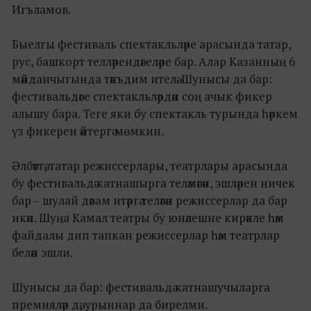
Игъламов.
Быелгы фестиваль спектакльләре арасында татар,
рус, башкорт телләрендәгеләре бар. Алар Казанның 6
мәйданчыгында тәкъдим ителә. Шунысы да бар:
фестивальдәге спектакльләрдән соң ачык фикер
алышу бара. Теге яки бу спектакль турында һәркем
үз фикерен әйтергә мөмкин.
Әлбәттә, татар режиссерлары, театрлары арасында
бу фестивальдә катнашырга теләмәгән, эшләрен ничек
бар – шулай дәвам итәргә теләгән режиссерлар да бар
икән. Шуңа Камал театры бу юнәлешне кирәкле һәм
файдалы дип тапкан режиссерлар һәм театрлар
белән эшли.
Шунысы да бар: фестивальдә катнашучыларга
премияләр дә, урыннар да бирелми.