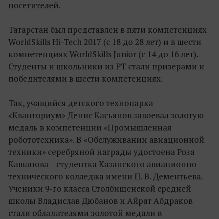
посетителей.
Татарстан был представлен в пяти компетенциях
WorldSkills Hi-Tech 2017 (с 18 до 28 лет) и в шести
компетенциях WorldSkills Junior (с 14 до 16 лет).
Студенты и школьники из РТ стали призерами и
победителями в шести компетенциях.
Так, учащийся детского технопарка
«Кванториум» Денис Касьянов завоевал золотую
медаль в компетенции «Промышленная
робототехника». В «Обслуживании авиационной
техники» серебряной награды удостоена Роза
Кашапова – студентка Казанского авиационно-
технического колледжа имени П. В. Дементьева.
Ученики 9-го класса Столбищенской средней
школы Владислав Дюбанов и Айрат Абдраков
стали обладателями золотой медали в