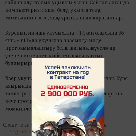
сайлап алу этабын уңышлы узган. Сайлап алганда,
компьютерны яхшы белү, укырга теләү,
мотивацион эссе, яшәү урынына да караганнар.
Курсның иң яшь укучысына – 17, ә иң олысына 36
яшь. «inIT»да укучылар арасында инде
программалаштыру белән шөгыльләнүчеләр дә,
үзенең интернет-кибетен, шәхси сайтын
булдырырга теләүчеләр дә бар.
Хәзер укучылар 4 ай дәвамында белем алачак. Курс
ахырында һәр катнашучыга сертификат
тапшырыла. Аларның IT-парк резидентларына
кече программист буларак эшкә урнашу
мөмкинлеге бар.
Следите за самым важным и интересным в
Telegram-канале
Татмедиа