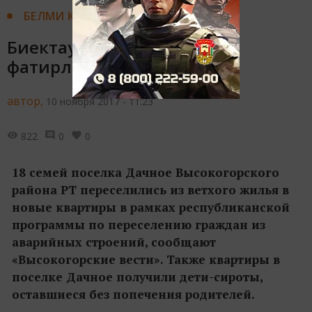
БЕЛМИ КАЛМА
Биектауның 18 гаиләсе яңа
фатирлы булды
автор,
10 ноября 2017 - 11:23
822
0
0
18 семей поселка Дачное Высокогорского
района РТ переселились из ветхого жилья в
новые квартиры в рамках республиканской
программы по переселению граждан из
аварийных строений, сообщают
«Высокогорские вести». Также квартиры в
поселке Дачное получили дети-сироты,
оставшиеся без попечения родителей.