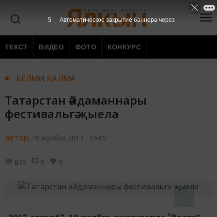
4
Автоматическое закрытие баннера через
ТЕКСТ
ВИДЕО
ФОТО
КОНКУРС
БЕЛМИ КАЛМА
Татарстан әйдаманнары
фестивальгә җыела
автор,
10 ноября 2017 - 15:05
870
0
0