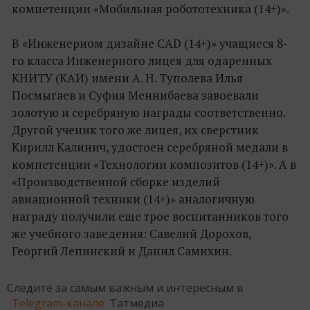
компетенции «Мобильная робототехника (14+)».
В «Инженерном дизайне CAD (14+)» учащиеся 8-
го класса Инженерного лицея для одаренных
КНИТУ (КАИ) имени А. Н. Туполева Илья
Посмыгаев и Суфия Меннибаева завоевали
золотую и серебряную награды соответственно.
Другой ученик того же лицея, их сверстник
Кирилл Калинич, удостоен серебряной медали в
компетенции «Технологии композитов (14+)». А в
«Производственной сборке изделий
авиационной техники (14+)» аналогичную
награду получили еще трое воспитанников того
же учебного заведения: Савелий Дорохов,
Георгий Лепинский и Данил Самихин.
Следите за самым важным и интересным в
Telegram-канале
Татмедиа