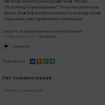
һәм спорт министрлыгы ярдәме белән "Россия
Студентлар Отрядларының” Татарстан региональ
бүлеге белән берлектә, Республика студентлар хезмәт
отрядлары үзәге тарафыннан оештырыла.
Следите за самым важным и интересным в
Telegram-канале
Татмедиа
Нравится
Поделиться:
Нет комментариев