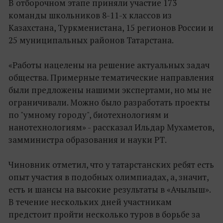
В отборочном этапе приняли участие 173
команды школьников 8-11-х классов из
Казахстана, Туркменистана, 15 регионов России и
25 муниципальных районов Татарстана.
«Работы нацелены на решение актуальных задач
общества. Примерные тематические направления
были предложены нашими экспертами, но мы не
ограничивали. Можно было разработать проекты
по "умному городу", биотехнологиям и
нанотехнологиям» - рассказал Ильдар Мухаметов,
замминистра образования и науки РТ.
Чиновник отметил, что у татарстанских ребят есть
опыт участия в подобных олимпиадах, а, значит,
есть и шансы на высокие результаты в «Ачылыш».
В течение нескольких дней участникам
предстоит пройти несколько туров в борьбе за