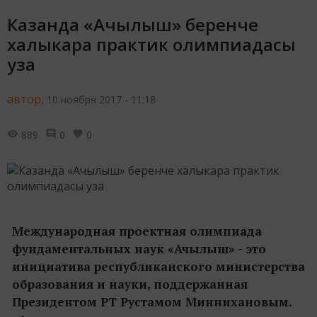
Казанда «Ачылыш» беренче
халыкара практик олимпиадасы
уза
автор,
10 ноября 2017 - 11:18
889
0
0
Международная проектная олимпиада
фундаментальных наук «Ачылыш» - это
инициатива республиканского министерства
образования и науки, поддержанная
Президентом РТ Рустамом Миннихановым.