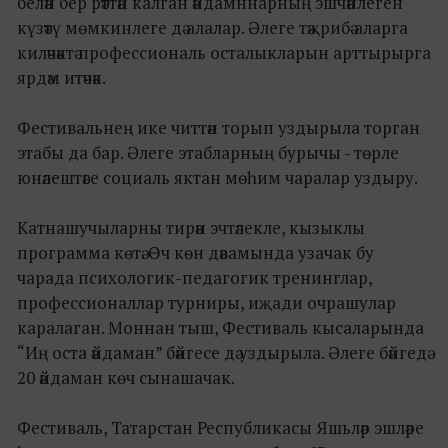
белән бер рәттән калган әйдамннарның эшчәнлеген
күзәтү мөмкинлеге дә алалар. Әлеге тәҗрибә аларга
киләчәктә профессиональ осталыкларын арттырырга
ярдәм итәчәк.
Фестивальнең ике читтән торып уздырыла торган
этабы да бар. Әлеге этабларның бурычы - төрле
юнәлештәге социаль яктан мөһим чаралар уздыру.
Катнашучыларны тирән эчтәлекле, кызыклы
программа көтә. Өч көн дәвамында узачак бу
чарада психологик-педагогик тренинглар,
профессионаллар турниры, иҗади очрашулар
каралаган. Моннан тыш, Фестиваль кысаларында
“Иң оста әйдаман” бәйгесе дә уздырыла. Әлеге бәйгедә
20 әйдаман көч сынашачак.
Фестиваль, Татарстан Республикасы Яшьләр эшләре