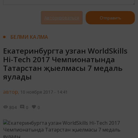
Авторизоваться
Отправить
БЕЛМИ КАЛМА
Екатеринбургта узган WorldSkills
Hi-Tech 2017 Чемпионатында
Татарстан җыелмасы 7 медаль
яулады
автор,
10 ноября 2017 - 14:41
804
0
0