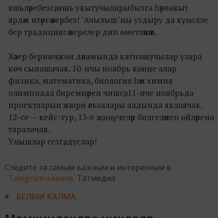
яшьләребезгә, яшь укытучыларыбызга һәрвакыт
ярдәм итәргә әзербез! "Ачылыш"ны уздыру да күңелле
бер традициягә әверелер дип өметләнәм.
Хәзер берничә көн дәвамында катнашучылар үзара
көч сынашачак. 10-нчы ноябрь көнне алар
физика, математика, биология һәм химия
олимпиада биремнәрен чишсә, 11-нче ноябрьдә
проектларын жюри әгъзалары алдында яклаячак.
12-се — кейс-тур, 13-е җиңүчеләр билгеләнеп өйләренә
таралачак.
Уңышлар сезгә, дуслар!
Следите за самым важным и интересным в
Telegram-канале
Татмедиа
БЕЛМИ КАЛМА