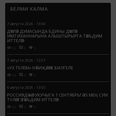
БЕЛМИ КАЛМА
7 августа 2026 - 13:00
ДӘҮЛӘТ ДУМАСЫНДА БДИНЫ ДӘҮЛӘТ
ИМТИХАННАРЫНА АЛЫШТЫРЫРГА ТӘКЪДИМ
ИТТЕЛӘР
62
0
0
7 августа 2026 - 12:57
«ҮЗ ТЕЛЕМ» НӘТИҖӘЛӘРЕ БИЛГЕЛЕ
69
0
0
6 августа 2026 - 13:55
РОССИЯДӘ ҺӘР УКУЧЫГА 1 СЕНТЯБРЬГӘ 15 МЕҢ СУМ
ТҮЛӘРГӘ ТӘКЪДИМ ИТТЕЛӘР
82
0
0