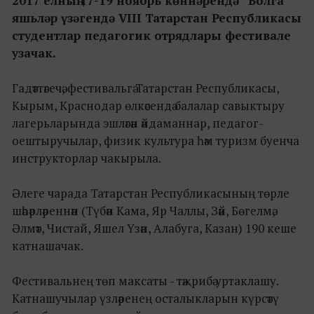
2017 елның 17-19 ноябрь көннәрендә “Волга”
яшьләр үзәгендә VIII Татарстан Республикасы
студентлар педагогик отрядлары фестивале
узачак.
Гадәттәгечә, фестивальгә Татарстан Республикасы,
Кырым, Краснодар өлкәсендә балалар савыктыру
лагерьларында эшләгән әйдаманнар, педагог-
оештыручылар, физик культура һәм туризм буенча
инструкторлар чакырыла.
Әлеге чарада Татарстан Республикасының төрле
шәһәрләреннән (Түбән Кама, Яр Чаллы, Зәй, Бөгелмә,
Әлмәт, Чистай, Яшел Үзән, Алабуга, Казан) 190 кеше
катнашачак.
Фестивальнең төп максаты - тәҗрибә уртаклашу.
Катнашучылар үзләренең осталыкларын күрсәтү