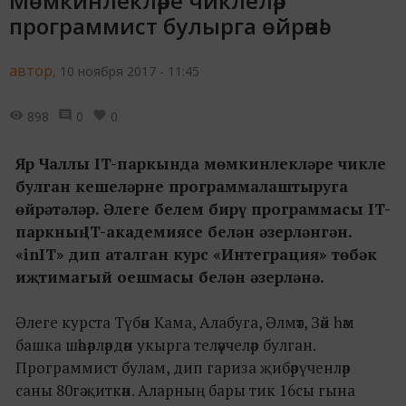
Мөмкинлекләре чиклеләр
программист булырга өйрәнә!
автор,
10 ноября 2017 - 11:45
898
0
0
Яр Чаллы IT-паркында мөмкинлекләре чикле
булган кешеләрне программалаштыруга
өйрәтәләр. Әлеге белем бирү программасы IT-
паркның IT-академиясе белән әзерләнгән.
«inIT» дип аталган курс «Интеграция» төбәк
иҗтимагый оешмасы белән әзерләнә.
Әлеге курста Түбән Кама, Алабуга, Әлмәт, Зәй һәм
башка шәһәрләрдән укырга теләүчеләр булган.
Программист булам, дип гариза җибәрүченләр
саны 80гә җиткән. Аларның бары тик 16сы гына