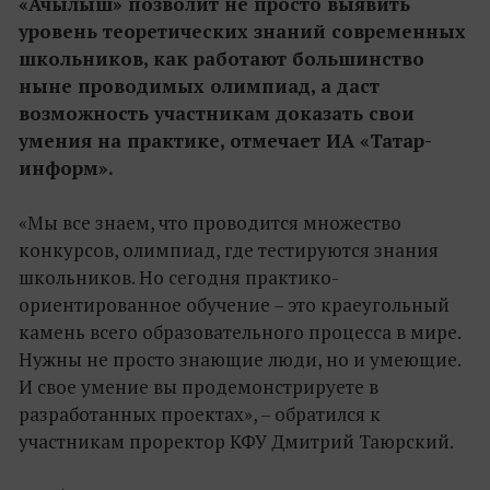
«Ачылыш» позволит не просто выявить
уровень теоретических знаний современных
школьников, как работают большинство
ныне проводимых олимпиад, а даст
возможность участникам доказать свои
умения на практике, отмечает ИА «Татар-
информ».
«Мы все знаем, что проводится множество
конкурсов, олимпиад, где тестируются знания
школьников. Но сегодня практико-
ориентированное обучение – это краеугольный
камень всего образовательного процесса в мире.
Нужны не просто знающие люди, но и умеющие.
И свое умение вы продемонстрируете в
разработанных проектах», – обратился к
участникам проректор КФУ Дмитрий Таюрский.