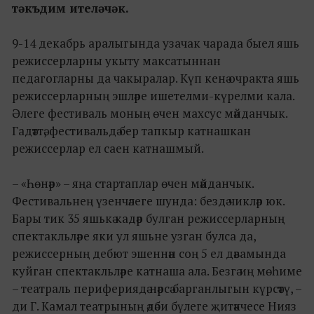
тәкъдим ителәчәк.
9-14 декабрь аралыгында узачак чарада быел яшь
режиссерларны укыту максатыннан
педагогларны да чакыралар. Күп кенә очракта яшь
режиссерларның эшләре ишетелми-күрелми кала.
Әлеге фестиваль моның өчен махсус мәйданчык.
Гадәттә, фестивальдә бер тапкыр катнашкан
режиссерлар ел саен катнашмый.
– «Һөнәр» – яңа стартаплар өчен мәйданчык.
Фестивальнең үзенчәлеге шунда: бездә чикләр юк.
Бары тик 35 яшькә кадәр булган режиссерларның
спектакльләре яки ул яшьне узган булса да,
режиссерның дебют эшеннән соң 5 ел дәвамында
куйган спектакльләре катнаша ала. Безгә иң мөһиме
– театраль перифериядә нәрсә барганлыгын күрсәтү, –
ди Г. Камал театрының әдәби бүлеге җитәкчесе Нияз