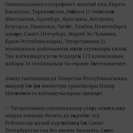
Олимпиаданың географиясе шактый киң. Бирегә
Казахстан, Төрекмәнстан, Рәсәйнең 15 төбәгеннән
(Ингушетия, Оренбург, Ярославль, Кострома,
Белгород, Ульяновск, Чиләбе, Тамбов, Новосибирск
өлкәләре, Санкт-Петербург, Марий Эл, Чувашия,
Крым Республикалары), Татарстанның 25
муниципаль районыннан мәктәп укучылары килгән.
Тик катнашырга теләк белдергән 173 команданың
нибары 34 генә "Ачылыш"та очрашу бәхетенә иреште.
Ачылу тантанасында Татарстан Республикасының
мәгариф һәм фән министры урынбасары Илдар
Мөхәммәтов та катнашучыларны сәламләде.
— Татарстанның олимпиадалар үткәрү өлкәсендә дә,
аларда катнашу буенча да тәҗрибәсе зур.
Рейтинглар шулай күрсәтә: Мәскәү һәм Санкт-
Петербургтан соң без өченче баскычта. Сәләтле