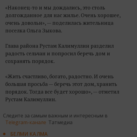
«Наконец-то и мы дождались, это столь
долгожданное для нас жилье. Очень хорошее,
очень довольн», — поделилась жительница
поселка Ольга Зыкова.
Глава района Рустам Калимуллин разделил
радость сельчан и попросил беречь дом и
сохранять порядок.
«Жить счастливо, богато, радостно. И очень
большая просьба — беречь этот дом, хранить
порядок. Тогда все будет хорошо», — отметил
Рустам Калимуллин.
Следите за самым важным и интересным в
Telegram-канале
Татмедиа
БЕЛМИ КАЛМА