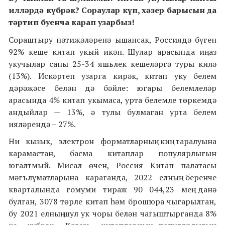
илләрдә күбрәк? Сораулар күп, хәзер барысын да
тәртип буенча карап узарбыз!
Сораштыру нәтиҗәләренә ышансак, Россиядә бүген
92% кеше китап укый икән. Шулар арасында иң аз
укучылар саны 25-34 яшьлек кешеләргә туры килә
(13%). Искәртеп узарга кирәк, китап уку белем
дәрәҗәсе белән дә бәйле: югары белемлеләр
арасында 4% китап укымаса, урта белемле төркемдә
андыйлар — 13%, ә тулы булмаган урта белем
ияләрендә – 27%.
Ни кызык, электрон форматларның киң таралуына
карамастан, басма китаплар популярлыгын
югалтмый. Мисал өчен, Россия Китап палатасы
мәгълүматларына караганда, 2022 елның беренче
кварталында гомуми тираж 90 044,23 мең данә
булган, 3078 төрле китап һәм брошюра чыгарылган,
бу 2021 елның шул ук чоры белән чагыштырганда 8%