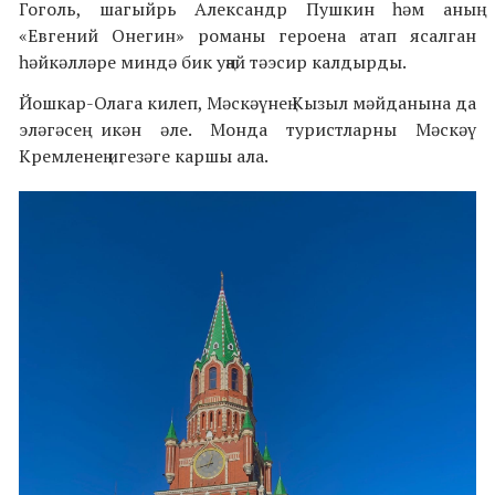
Гоголь, шагыйрь Александр Пушкин һәм аның
«Евгений Онегин» романы героена атап ясалган
һәйкәлләре миндә бик уңай тәэсир калдырды.
Йошкар-Олага килеп, Мәскәүнең Кызыл мәйданына да
эләгәсең икән әле. Монда туристларны Мәскәү
Кремленең игезәге каршы ала.