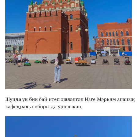
Шунда ук бик бай итеп эшләнгән Изге
Мәрьям ананың
кафедраль соборы да урнашкан.