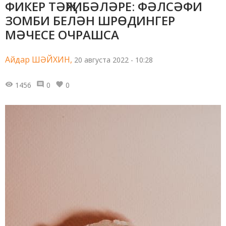
ФИКЕР ТӘҖРИБӘЛӘРЕ: ФӘЛСӘФИ
ЗОМБИ БЕЛӘН ШРӨДИНГЕР
МӘЧЕСЕ ОЧРАШСА
Айдар ШӘЙХИН,
20 августа 2022 - 10:28
1456
0
0