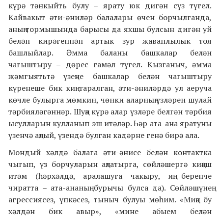
күрә тәнкыйть булу – ярату юк дигән сүз түгел.
Кайвакыт әти-әниләр балалары өчен борчылганда,
аның тормышында барысы да яхшы булсын дигән уй
белән кирәгеннән артык зур җаваплылык тоя
башлыйлар. Әмма баланы башкалар белән
чагыштыру – дөрес гамәл түгел. Кызганыч, әмма
җәмгыятьтә үзеңне башкалар белән чагыштыру
күренеше бик киң таралган, әти-әниләрдә ул аеруча
көчле булырга мөмкин, чөнки аларның үзләрен шулай
тәрбияләгәннәр. Шуңа күрә алар үзләре белгән тәрбия
ысулларын кулланып эш итәләр. Һәр ата-ана яратуны
үзенчә аңлый, үзендә булган кадәрне генә бирә ала.
Мондый хәлдә балага әти-әнисе белән контактка
чыгып, үз борчуларын аңлатырга, сөйләшергә киңәш
итәм (һәрхәлдә, аралашуга чакыру, иң беренче
чиратта – ата-ананың бурычы булса да). Сөйләшүнең
агрессиясез, үпкәсез, тыныч булуы мөһим. «Миңа бу
хәлдән бик авыр», «мине абыем белән