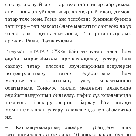
саклау, яклау. Әгәр татар телендә шигырьләр укыла,
спектакльләр уйнала, җырлар яңгырый икән, димәк,
татар теле исән. Газиз ана телебезне буыннан буынга
тапшыру – төп максат! Әлеге максатны бәйгебез дә үз
эченә ала», – дип ассызыклады Татарстанның халык
артисты Рамил Төхватуллин.
Гомумән, «ТАТАР СҮЗЕ» бәйгесе татар телен һәм
әдәби мирасыбызны пропагандалау, үстерү һәм
саклау; татар классик язучыларының әсәрләрен
популярлаштыру, татар әдәбиятына һәм
мәдәниятенә кызыксыну уяту максатыннан
оештырыла. Конкурс милли мәдәният өлкәсендә
әдәбиятның урынын билгеләү, нәфис сүз юнәлешендә
талантлы башкаручыларны барлау һәм иҗади
мөмкинлекләрен үстерү юнәлешендә зур әһәмияткә
ия.
– Катнашучыларның эшләре түбәндәге яшь
категорияләрендә бәяләнә: 10 яшькә кадәр булган