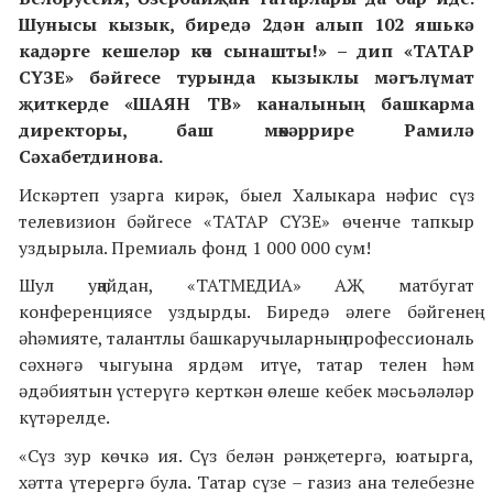
Шунысы кызык, биредә 2дән алып 102 яшькә
кадәрге кешеләр көч сынашты!» – дип «ТАТАР
СҮЗЕ» бәйгесе турында кызыклы мәгълүмат
җиткерде «ШАЯН ТВ» каналының башкарма
директоры, баш мөхәррире Рамилә
Сәхабетдинова.
Искәртеп узарга кирәк, быел Халыкара нәфис сүз
телевизион бәйгесе «ТАТАР СҮЗЕ» өченче тапкыр
уздырыла. Премиаль фонд 1 000 000 сум!
Шул уңайдан, «ТАТМЕДИА» АҖ матбугат
конференциясе уздырды. Биредә әлеге бәйгенең
әһәмияте, талантлы башкаручыларның профессиональ
сәхнәгә чыгуына ярдәм итүе, татар телен һәм
әдәбиятын үстерүгә керткән өлеше кебек мәсьәләләр
күтәрелде.
«Сүз зур көчкә ия. Сүз белән рәнҗетергә, юатырга,
хәтта үтерергә була. Татар сүзе – газиз ана телебезне