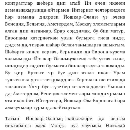
контрастлар шәһәре дип атый. Ни өчен икәнен
язманың ахырында әйтермен. Интернет челтәрендәге
һәр язмада диярлек Йошкар-Оланы үз эченә
Венеция, Бельгия, Амстердам, Мәскәү элементларын
алган дип язганнар. Ярар соң, димәк, бу бик матур,
Европаны хәтерләткән урын булырга тиеш инде,
дидем дә, тизрәк шәһәр белән танышырга ашыктым.
Шәһәргә килеп кергәч, бернинди дә Европа күземә
чалынмады. Йошкар-Оланың үзәгенә таба узгач кына,
ниндидер гадәти булмаган биналар күзгә ташланды.
Бу җир Брюгге яр буе дип атала икән. Урам
тулысынча урта гасырлардагы Европага хас стильдә
эшләнгән. Ул яр буе – үзе бер кечкенә дәүләт. Чыннан
да, Амстердам, Венеция элементлары монда ярылып
ята икән бит. Әйтерсең лә, Йошкар-Ола Европага бара
алмаучылар турында кайгырткан.
Тагын Йошкар-Оланың һәйкәлләре дә аерым
игътибарга лаек. Монда рус язучысы Николай