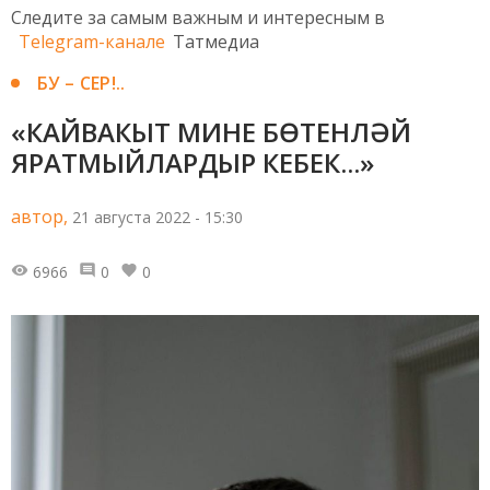
Следите за самым важным и интересным в
Telegram-канале
Татмедиа
БУ – СЕР!..
«КАЙВАКЫТ МИНЕ БӨТЕНЛӘЙ
ЯРАТМЫЙЛАРДЫР КЕБЕК...»
автор,
21 августа 2022 - 15:30
6966
0
0