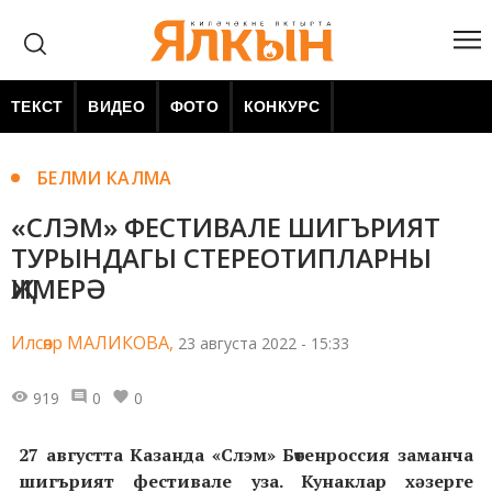
ТЕКСТ
ВИДЕО
ФОТО
КОНКУРС
БЕЛМИ КАЛМА
«СЛЭМ» ФЕСТИВАЛЕ ШИГЪРИЯТ
ТУРЫНДАГЫ СТЕРЕОТИПЛАРНЫ
ҖИМЕРӘ
Илсөяр МАЛИКОВА,
23 августа 2022 - 15:33
919
0
0
27 августта Казанда «Слэм» Бөтенроссия заманча
шигърият фестивале уза. Кунаклар хәзерге