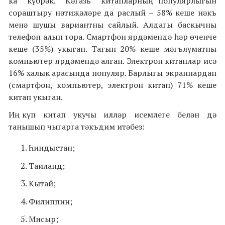
ка күбрәк. Кәгазь китапларның популярлыгын
сораштыру нәтиҗәләре да раслый – 58% кеше нәкъ
менә шушы вариантны сайлый. Алдагы баскычны
телефон алып тора. Смартфон ярдәмендә һәр өченче
кеше (35%) укыган. Тагын 20% кеше мәгълүматны
компьютер ярдәмендә алган. Электрон китаплар исә
16% халык арасында популяр. Барлыгы экраннардан
(смартфон, компьютер, электрон китап) 71% кеше
китап укыган.
Иң күп китап укучы илләр исемлеге белән дә
танышып чыгарга тәкъдим итәбез:
Һиндыстан;
Таиланд;
Кытай;
Филиппин;
Мисыр;