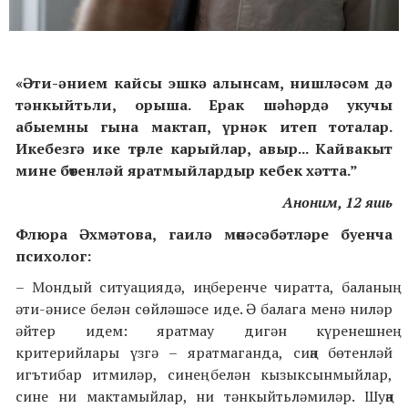
«Әти-әнием кайсы эшкә алынсам, нишләсәм дә
тәнкыйтьли, орыша. Ерак шәһәрдә укучы
абыемны гына мактап, үрнәк итеп тоталар.
Икебезгә ике төрле карыйлар, авыр... Кайвакыт
мине бөтенләй яратмыйлардыр кебек хәтта.”
Аноним, 12 яшь
Флюра Әхмәтова, гаилә мөнәсәбәтләре буенча
психолог:
– Мондый ситуациядә, иң беренче чиратта, баланың
әти-әнисе белән сөйләшәсе иде. Ә балага менә ниләр
әйтер идем: яратмау дигән күренешнең
критерийлары үзгә – яратмаганда, сиңа бөтенләй
игътибар итмиләр, синең белән кызыксынмыйлар,
сине ни мактамыйлар, ни тәнкыйтьләмиләр. Шуңа