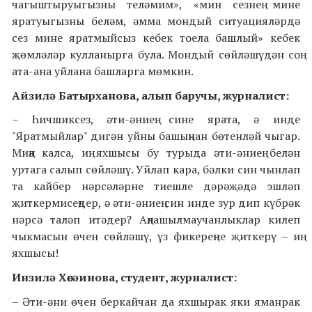
чагыштыруыгызны теләмим», «мин сезнең мине
яратуыгызны беләм, әмма мондый ситуацияләрдә
сез мине яратмыйсыз кебек тоела башлый» кебек
җөмләләр кулланырга була. Мондый сөйләшүдән соң
ата-ана уйлана башларга мөмкин.
Айзилә Батырханова, алып баручы, журналист:
– Һичшиксез, әти-әниең сине ярата, ә инде
"Яратмыйлар" дигән уйны башыңнан бөтенләй чыгар.
Миңа калса, иң яхшысы бу турыда әти-әниең белән
уртага салып сөйләшү. Уйлап кара, бәлки син чынлап
та кайбер нәрсәләрне тиешле дәрәҗәдә эшләп
җиткермисеңдер, ә әти-әниең син инде зур дип күбрәк
нәрсә таләп итәдер? Аңлашылмаучанлыклар килеп
чыкмасын өчен сөйләшү, үз фикереңне җиткерү – иң
яхшысы!
Инзилә Хөсәинова, студент, журналист:
– Әти-әни өчен беркайчан да яхшырак яки яманрак