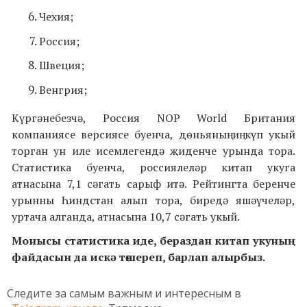
Чехия;
Россия;
Швеция;
Венгрия;
Күргәнебезчә, Россия NOP World Британия
компаниясе версиясе буенча, дөньяның иң күп укый
торган ун иле исемлегендә җиденче урында тора.
Статистика буенча, россиялеләр китап укуга
атнасына 7,1 сәгать сарыф итә. Рейтингта беренче
урынны Һиндстан алып тора, биредә яшәүчеләр,
уртача алганда, атнасына 10,7 сәгать укый.
Монысы статистика иде, бераздан китап укуның
файдасын да искә төшереп, барлап алырбыз.
Следите за самым важным и интересным в