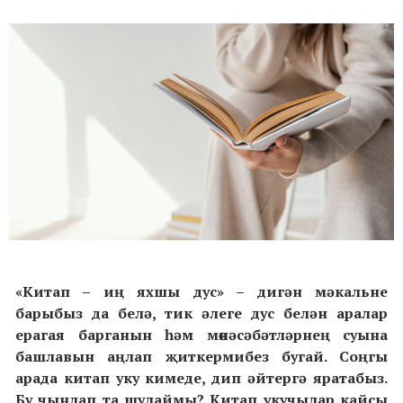
«Китап – иң яхшы дус» – дигән мәкальне
барыбыз да белә, тик әлеге дус белән аралар
ерагая барганын һәм мөнәсәбәтләрнең суына
башлавын аңлап җиткермибез бугай. Соңгы
арада китап уку кимеде, дип әйтергә яратабыз.
Бу чынлап та шулаймы? Китап укучылар кайсы