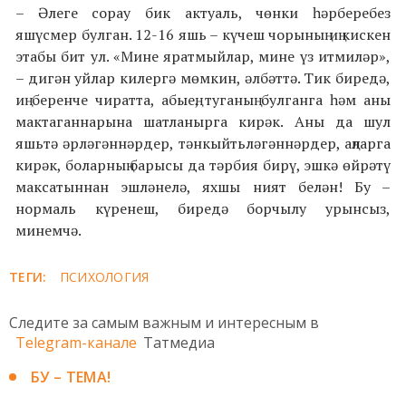
– Әлеге сорау бик актуаль, чөнки һәрберебез
яшүсмер булган. 12-16 яшь – күчеш чорының иң кискен
этабы бит ул. «Мине яратмыйлар, мине үз итмиләр»,
– дигән уйлар килергә мөмкин, әлбәттә. Тик биредә,
иң беренче чиратта, абыең, туганың булганга һәм аны
мактаганнарына шатланырга кирәк. Аны да шул
яшьтә әрләгәннәрдер, тәнкыйтьләгәннәрдер, аңларга
кирәк, боларның барысы да тәрбия бирү, эшкә өйрәтү
максатыннан эшләнелә, яхшы ният белән! Бу –
нормаль күренеш, биредә борчылу урынсыз,
минемчә.
ТЕГИ:
ПСИХОЛОГИЯ
Следите за самым важным и интересным в
Telegram-канале
Татмедиа
БУ – ТЕМА!