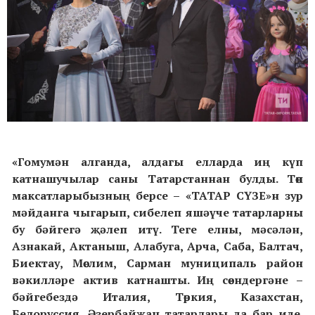
«Гомумән алганда, алдагы елларда иң күп
катнашучылар саны Татарстаннан булды. Төп
максатларыбызның берсе – «ТАТАР СҮЗЕ»н зур
мәйданга чыгарып, сибелеп яшәүче татарларны
бу бәйгегә җәлеп итү. Теге елны, мәсәлән,
Азнакай, Актаныш, Алабуга, Арча, Саба, Балтач,
Биектау, Мөслим, Сарман муниципаль район
вәкилләре актив катнашты. Иң сөендергәне –
бәйгебездә Италия, Төркия, Казахстан,
Белоруссия, Әзербайҗан татарлары да бар иде.