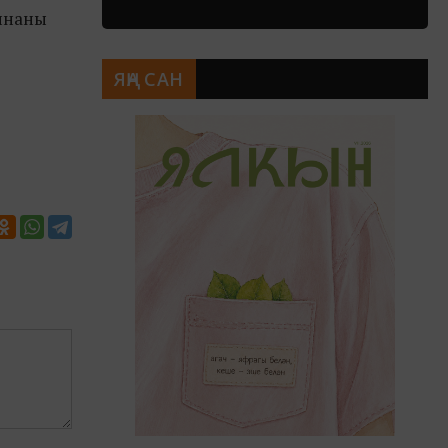
оннаны
ЯҢА САН