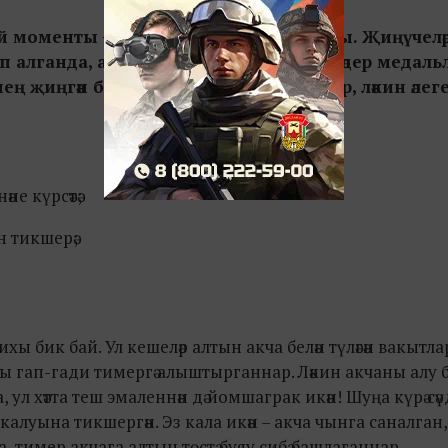
оменты – ул, әлбәттә, бүләкләү тантанасы. Җиңүчелә
 алганда, алар, традиция буенча, нигәдер медальл
җиңгән бүләген тешләгәнен әйтергә авыр, ләкин әлег
е күрсәтә;
н тикшерә;
арихы бик бай. Ул кешеләр алтын акча белән түләгән вакытл
ны гап-гади тимергә алыштырганнар. Ләкин акчаны алу б
л хәтта теш эмаленнән дә йомшаграк икән! Шуңа күрә сәүд
калуына тикшергән. Эз кала икән – акча чынга саналган,
 тимер акчага алтын төстә буяу сибә башлаганнар.