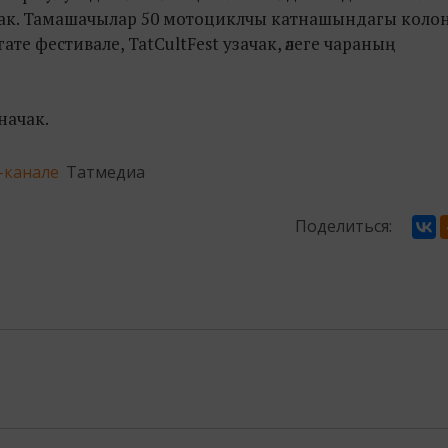
зачак. Тамашачылар 50 мотоциклчы катнашындагы кол
нгате фестивале, TatCultFest узачак, әлеге чараның
аначак.
-канале
Татмедиа
Поделиться: