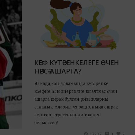
КӘЕФ КҮТӘРЕНКЕЛЕГЕ ӨЧЕН
НӘРСӘ АШАРГА?
Язмада көн дәвамында күтәренке
кәефне һәм энергияне югалтмас өчен
ашарга кирәк булган ризыкларны
санадык. Аларны үз рационыңа ешрак
кертсәң, стрессның ни икәнен
белмәссең!
17297
0
2