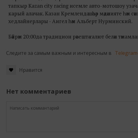
тапкыр Kazan city racing исемле авто-мотошоу у
карый алачак. Казан Кремлендә шәһәр мәдәнияте һәм сә
хедлайнерлары - Аигел һәм Альберт Нурминский.
Бәйрәм 20:00да традицион рәвештә салют белән тәмамл
Следите за самым важным и интересным в
Telegram
Нравится
Нет комментариев