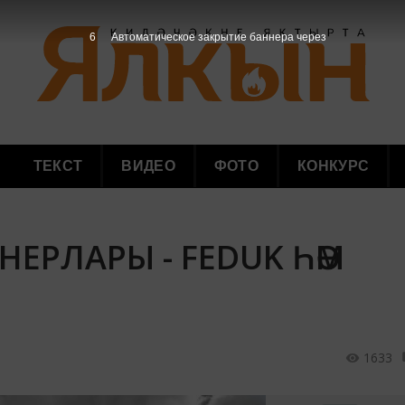
5
Автоматическое закрытие баннера через
ТЕКСТ
ВИДЕО
ФОТО
КОНКУРС
НЕРЛАРЫ - FEDUK ҺӘМ
1633