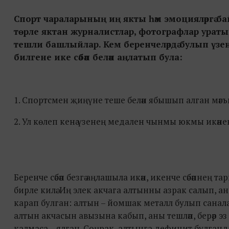
Спорт чараларының иң якты һәм эмоцияләргә бай м
төрле яктан журналистлар, фотографлар уратып
тешли башлыйлар. Кем беренчеләрдә булып үзенең 
билгене ике сәбәп белән аңлатып була:
1. Спортсмен җиңүне теше белән ябышып алган мәгънән
2. Ул көлеп кенә үзенең медален чынмы юкмы икәне
Беренче сәбәп безгә аңлашыла икән, икенче сәбәпнең т
бирле килә. Иң элек акчага алтынны азрак салып, а
карап булган: алтын – йомшак металл булып санала, у
алтын акчасын авызына кабып, аны тешләп, берәр эз 
калмаса – ялган. Соңрак, алтынга дефицит булганда,