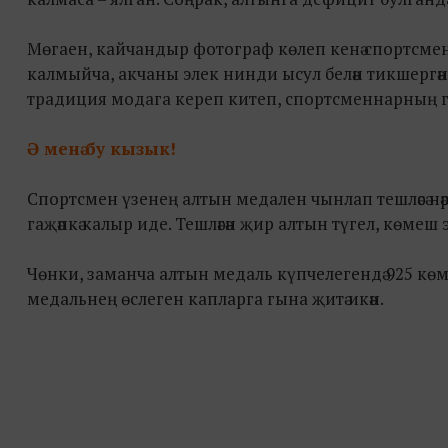
Мөгаен, кайчандыр фотограф көлеп кенә спортсме
калмыйча, акчаны элек нинди ысул белән тикшергә
традиция модага кереп китеп, спортсменнарның гадә
Ә менә бу кызык!
Спортсмен үзенең алтын медален чынлап тешләсә нәрсә
гаҗәпкә калыр иде. Тешләгән җир алтын түгел, көмеш
Чөнки, заманча алтын медаль күпчелегендә 925 көме
медальнең өслеген капларга гына җитә икән.