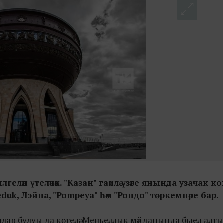
еләп үтеләчәк. "Казан" гаилә үзәге янында узачак к
, Лэйна, "Pompeya" һәм "Рондо" төркемнәре бар.
алар булуы да көтелә. Меңьеллык мәйданында быел алт