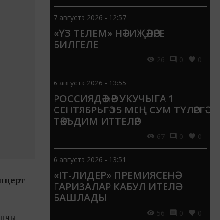
7 августа 2026 - 12:57
«ҮЗ ТЕЛЕМ» НӘТИҖӘЛӘРЕ
БИЛГЕЛЕ
26
0
0
6 августа 2026 - 13:55
РОССИЯДӘ ҺӘР УКУЧЫГА 1
СЕНТЯБРЬГӘ 15 МЕҢ СУМ ТҮЛӘРГӘ
ТӘКЪДИМ ИТТЕЛӘР
67
0
0
6 августа 2026 - 13:51
«IT-ЛИДЕР» ПРЕМИЯСЕНӘ
онцерт
ГАРИЗАЛАР КАБУЛ ИТЕЛӘ
БАШЛАДЫ
56
0
0
ынчы