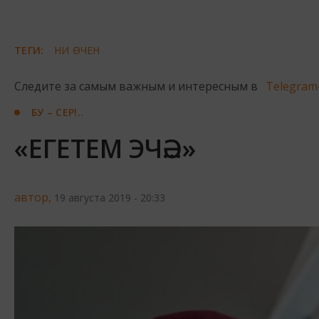
ТЕГИ:
НИ ӨЧЕН
Следите за самым важным и интересным в
Telegram
БУ – СЕР!..
«ЕГЕТЕМ ЭЧӘ...»
автор,
19 августа 2019 - 20:33