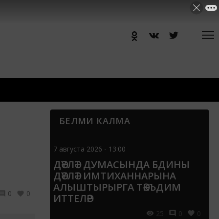
БЕЛМИ КАЛМА
7 августа 2026 - 13:00
ДӘҮЛӘТ ДУМАСЫНДА БДИНЫ
ДӘҮЛӘТ ИМТИХАННАРЫНА
АЛЫШТЫРЫРГА ТӘКЪДИМ
0
0
ИТТЕЛӘР
25
0
0