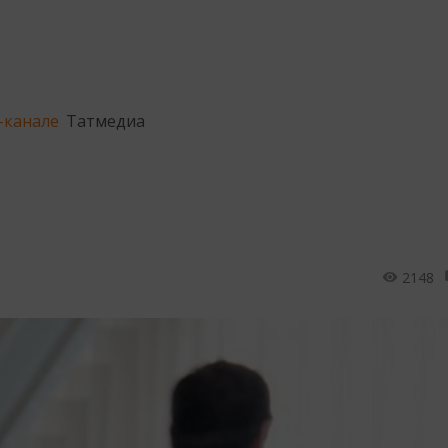
-канале
Татмедиа
2148