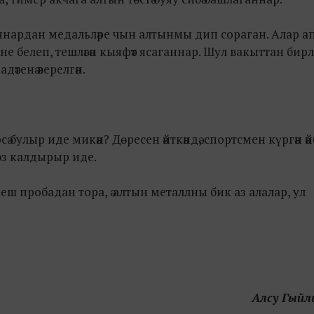
ннардан медальләре чын алтынмы дип сораган. Алар а
нне белеп,
тешләгән кыяфәт ясаганнар. Шул вакыттан бирле
тенә әверелгән.
 булыр иде микән? Дөресен әйткәндә, спортсмен күргән әй
 эз калдырыр иде.
ш пробадан тора, ә алтын металлны бик аз алалар, ул
Алсу Гыйл