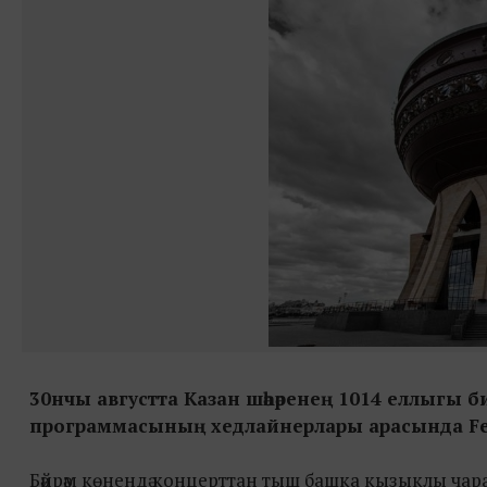
30нчы августта Казан шәһәренең 1014 еллыгы билг
программасының хедлайнерлары арасында Feduk
Бәйрәм көнендә концерттан тыш башка кызыклы чар