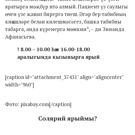
яратырга мәҗбүр итә алмый. Пациент үз саулыгы
өчен үзе җавап бирергә тиеш. Әгәр бер табибның
киңәшләре белән килешмәсәгез, башка табибны
табарга, анда күренергә мөмкин”, – ди Зинаида
Афанасьева.
! 8.00 – 10.00 һәм 16.00-18.00
аралыгында кызынырга ярый
[caption id="attachment_37431" align="aligncenter"
width="960"]
Фото: pixabay.com[/caption]
Солярий ярыймы?