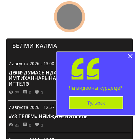
БЕЛМИ КАЛМА
7 августа 2026 - 13:00
ДӘҮЛӘТ ДУМАСЫНДА БДИНЫ ДӘҮЛӘТ
ИМТИХАННАРЫНА АЛЫШТЫРЫРГА ТӘКЪДИМ
ИТТЕЛӘР
Яңа видеоны күрдеңме?
75
0
0
Тулырак
7 августа 2026 - 12:57
«ҮЗ ТЕЛЕМ» НӘТИҖӘЛӘРЕ БИЛГЕЛЕ
83
0
0