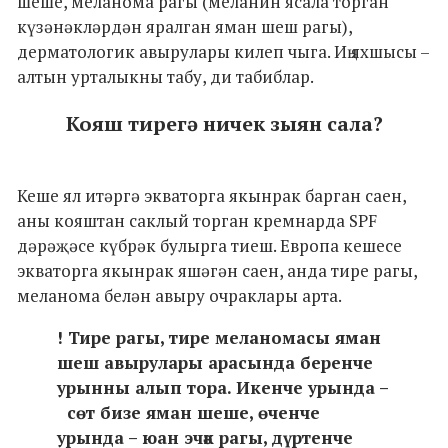
шеше, меланома рагы (меланин ясала торган
күзәнәкләрдән яралган яман шеш рагы),
дерматологик авырулары килеп чыга. Иң яхшысы –
алтын урталыкны табу, ди табиблар.
Кояш тирегә ничек зыян сала?
Кеше ял итәргә экваторга якынрак барган саен,
аны кояштан саклый торган кремнарда SPF
дәрәҗәсе күбрәк булырга тиеш. Европа кешесе
экваторга якынрак яшәгән саен, анда тире рагы,
меланома белән авыру очраклары арта.
! Тире рагы, тире меланомасы яман
шеш авырулары арасында беренче
урынны алып тора. Икенче урында –
сөт бизе яман шеше, өченче
урында – юан эчәк рагы, дүртенче