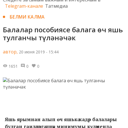
Telegram-канале
Татмедиа
БЕЛМИ КАЛМА
Балалар пособиясе балага өч яшь
тулганчы түләнәчәк
автор,
20 июня 2019 - 15:44
1651
0
0
Яшь ярымнан алып өч яшькә кадәр балалары
булган гаиләләргә яшәү минимумы күләмендә