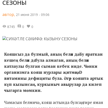
СЕЗОНЫ
автор,
21 июня 2019 - 09:06
8745
0
0
Кояшсыз да булмый, аның белән дә. Бу яраткан
кешең белән дә була алмаган, аның белән
катлаулы булган сыман кебек инде.
Чөнки
организмга кояш нурлары җитмәсә, D
витамины дефициты була. Әгәр кояшта артык
күп кызынсаң, куркыныч авырулар да килеп
чыгарга мөмкин.
Чамасын белмичә, кояш астында булсаң, тире яман