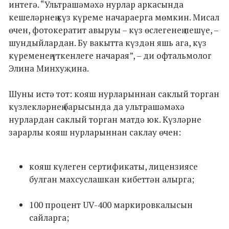
интегә. “Ультрашәмәхә нурлар аркасында
кешеләрнең күз күреме начараерга мөмкин. Мисал
өчен, фотокератит авыруы – күз өслегенең пешүе, –
шундыйлардан. Бу вакытта күздән яшь ага, күз
күременең үткенлеге начарая”, – ди офтальмолог
Элина Минхуҗина.
Шуны истә тот: кояш нурларыннан саклый торган
күзлекләрнең барысында да ультрашәмәхә
нурлардан саклый торган матдә юк. Күзләрне
зарарлы кояш нурларыннан саклау өчен:
кояш күлеген сертификаты, лицензиясе
булган махсуслашкан кибеттән алырга;
100 процент UV-400 маркировкалысын
сайларга;