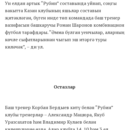
Ун елдан артык “Рубин” составында уйнап, соңгы
вакытта Казан клубының яшьләр составын
җитәкләгән, бүген инде төп командада баш тренер
вазифасын башкаручы Роман Шаронов комбинацион
футбол тарафдары. “Әмма булган уенчылар, аларның
көчле сыфатларыннан чыгып эш итәргә туры
киләчәк”, – ди ул.
Остазлар
Баш тренер Корбан Бердыев китү белән “Рубин”
клубы тренерлар – Александр Мацюра, Якуб
Уразсахатов һәм Владимир Кулаев белән
килешүләрне өзде. Алар клубта 14, 10 һәм 3 ел