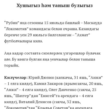
Хушыгыз һәм таныш булыгыз
“
Рубин” яңа сезонны 15 июльдә башлый – Мәскәүдә
“Локомотив” командасы белән очраша. Казандагы
беренче уен 29 июльгә билгеләнгән – “Ахмат”
футболчылары килә.
Аңа кадәр составта сизелерлек үзгәрешләр булачак
әле. Бу көнгә булган яңа уенчылар белән таныша
торыйк.
Килүчеләр:
Юрий Дюпин (капкачы, 31 яшь, “Анжи”
– 1 елга килде), Камил Закиров (ярымсакчы, 20 яшь,
“Анжи” – 4 елга килде), Олег Данченко (сакчы, 25
яшь, “Шахтер”дан “Енисей”га арендага – 4 елга
килде), Виталий Денисов (сакчы, 32 яшь,
“Локомотив”тан “Крылья Советов”ка арендага