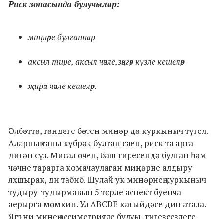
Риск зонасында булучылар:
миңнәре булганнар
аксыл тире, аксыл чәчле,зәңгәр күзле кешеләр
җирән чәчле кешеләр.
Әлбәттә, тәндәге бөтен миңнәр дә куркыныч түгел.
Аларның саны күбрәк булган саен, риск та арта
дигән сүз. Мисал өчен, баш тиресендә булган һәм
чәчне тарарга комачаулаган миңнәрне алдыру
яхшырак, ди табиб. Шулай ук миңнәрнең куркыныч
тудыру-тудырмавын 5 төрле аспект буенча
аерырга мөмкин. Ул ABCDE кагыйдәсе дип атала.
Ягъни миңнең ассиметрияле булуы, тигезсезлеге,