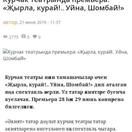
«Җырла, курай!.. Уйна, Шомбай!»
автор,
21 июня 2019 - 11:37
2773
0
0
Курчак театры нәни тамашачылар өчен
«Җырла, курай!.. Уйна, Шомбай!» дип аталган
яңа спектакль әзерли. Ул татар әкиятләре буенча
куелачак. Премьера 28 һәм 29 июнь көннәренә
билгеләнгән.
«Әкият» татар дәүләт курчак театры татар
әкиятләренә нигезләнеп яңа спектакль чыгара.