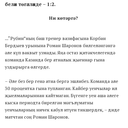
белән төгәлләнде – 1:2.
Ни көтәргә?
...“Рубин”ның баш тренер вазифасына Корбан
Бердыев урынына Роман Шаронов билгеләнгәнгә
әле күп ваквыт узмады. Яңа остаз җитәкчелегендә
команда Казанда бер атналык җыеннар гына
уздырырга өлгерде.
–
Әле без бер генә атна бергә эшлибез. Команда әле
30 процентка гына тупланган. Кайбер уенчылар ил
җыелмаларыннан кайтмаган. Бүгенге уен аша әлеге
кыска периодта бирелгән мәгълүматны
уенчыларның ничек кабул итүен тикшердек, – диде
матчтан соң Роман Шаронов.