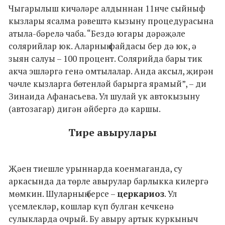
Чыгарылыш кичәләре алдыннан 11нче сыйныф
кызлары ясалма рәвештә кызыну процедурасына
атыла-бәрелә чаба. “Бездә югары дәрәҗәле
солярийлар юк. Аларның файдасы бер дә юк, ә
зыян салуы – 100 процент. Солярийда бары тик
акча эшләргә генә омтылалар. Анда аксыл, җирән
чәчле кызларга бөтенләй барырга ярамый”, – ди
Зинаида Афанасьева. Ул шулай ук автокызыну
(автозагар) дигән әйбергә дә каршы.
Тире авырулары
Җәен тиешле урыннарда коенмаганда, су
аркасында да төрле авырулар барлыкка килергә
мөмкин. Шуларның берсе –
церкариоз
. Ул
үсемлекләр, кошлар күп булган кечкенә
сулыкларда очрый. Бу авыру артык куркыныч