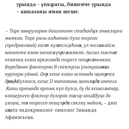
урында – үпкә рагы, бишенче урында
– ашказаны яман шеше.
–
Тире авыруларын башлангыч стадиядә үк ачыкларга
мөмкин. Тире рагы алдыннан була торган
(предраковый) халәт күзәтелсә, димәк, ул теләсә кайсы
вакытта яман шешкә күчәргә мөмкин. Аксыл төстәге
кешенең кояш аркасында тиресе пешәргә мөмкин.
Биредә төп факторны В спектрлы ультрашәмәхә
нурлары уйный. Әгәр кеше кояш астында җитәрлек
дәрәҗәдә булмаса, кеше D витамины җитмәүдән интегә.
Кояш артында артык күп булса, бу да кешегә начар,
канцероген фактор буларак тәэсир итә. Шуңа да
үзеңне, тән тиресен пешүләрдән саклау мөһим,
– дип
аңлата эндокринолог-онколог Зинаида
Афанасьева.