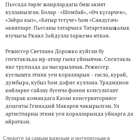
Пьесада төрле жанрлардагы биш әкият
кулланылган. Болар - «Шомбай», «Өч күгәрчен»,
«Зөһрә кыз», «Батыр тегүче» һәм «Сандугач»
әкиятләре. Пьесаны татарчага Татарстаның халык
язучысы Ркаил Зәйдулла тәрҗемә иткән.
Режиссер Светлана Дорожко куйган бу
спектакльдә ир-атлар гына уйныячак. Спектакль
ике труппада да чыгарылачак. Режиссер
куелышта этник уен коралларын – гөслә, курай,
думбыра, кубыз һәм дәфне куллана. Традицион
көйләрне сайлау буенча фәнни консультант
буларак командага Казан консерваториясе
доценты Геннадий Макаров чакырылган. Ул
артистларны этник уен коралларында уйнарга да
өйрәткән.
Следите за самым важным и интересным в