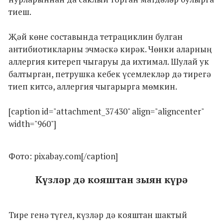
тиеш.
Җәй көне составында тетрациклин булган
антибиотикларны эчмәскә кирәк. Чөнки аларның
аллергия китереп чыгаруы да ихтимал. Шулай ук
балтырган, петрушка кебек үсемлекләр дә тирегә
тиеп китсә, аллергия чыгарырга мөмкин.
[caption id="attachment_37430" align="aligncenter"
width="960"]
Фото: pixabay.com[/caption]
Күзләр дә кояштан зыян күрә
Тире генә түгел, күзләр дә кояштан шактый