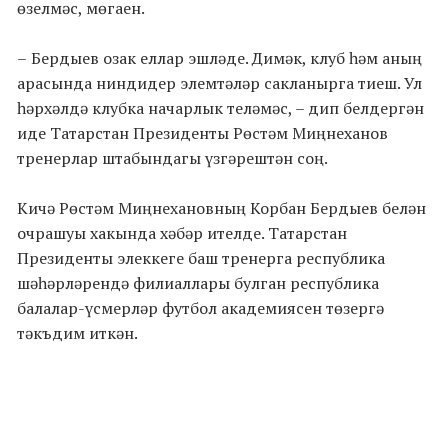
өзелмәс, мөгаен.
–
Бердыев озак еллар эшләде. Димәк, клуб һәм аның
арасында ниндидер элемтәләр сакланырга тиеш. Ул
һәрхәлдә клубка начарлык теләмәс, – дип белдергән
иде Татарстан Президенты Рөстәм Миңнеханов
тренерлар штабындагы үзгәрештән соң.
Кичә Рөстәм Миңнехановның Корбан Бердыев белән
очрашуы хакында хәбәр ителде. Татарстан
Президенты элеккеге баш тренерга республика
шәһәрләрендә филиаллары булган республика
балалар-үсмерләр футбол академиясен төзергә
тәкъдим иткән.