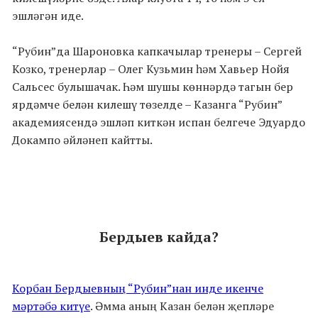
эшләгән иде.
“
Рубин”да Шароновка капкачылар тренеры – Сергей
Козко, тренерлар – Олег Кузьмин һәм Хавьер Нойя
Сальсес булышачак. Һәм шушы көннәрдә тагын бер
ярдәмче белән килешү төзелде – Казанга “Рубин”
академиясендә эшләп киткән испан белгече Эдуардо
Докампо әйләнеп кайтты.
Бердыев кайда?
Корбан Бердыевның “Рубин”нан инде икенче
мәртәбә китүе
. Әмма аның Казан белән җепләре