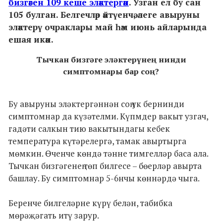
бизгәген 109 кеше эләктергән
. Узган ел бу сан
105 булган. Белгечләр әйтүенчә, әлеге авыруны
эләктерү очраклары май һәм июнь айларында
ешая икән.
Тычкан бизгәге эләктерүнең нинди
симптомнары бар соң?
Бу авыруны эләктергәннән соң ук бернинди
симптомнар да күзәтелми. Күпмдер вакыт узгач,
гадәти салкын тию вакытындагы кебек
температура күтәрелергә, тамак авыртырга
мөмкин. Өченче көндә тәнне тимгелләр баса ала.
Тычкан бизгәгенең төп билгесе – бөерләр авырта
башлау. Бу симптомнар 5-6нчы көннәрдә чыга.
Беренче билгеләрне күрү белән, табибка
мөрәҗәгать итү зарур.