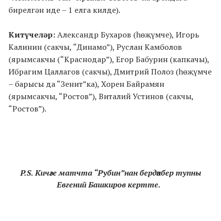
бирелгән иде – 1 елга килде).
Китүчеләр:
Александр Бухаров (һөҗүмче), Игорь
Калинин (сакчы, “Динамо”), Руслан Камболов
(ярымсакчы (“Краснодар”), Егор Бабурин (капкачы),
Ибрагим Цаллагов (сакчы), Дмитрий Полоз (һөҗүмче
– барысы да “Зенит”ка), Хорен Байрамян
(ярымсакчы, “Ростов”), Виталий Устинов (сакчы,
“Ростов”).
P
.
S
. Кичәге матчта “Рубин”нан бердәнбер тупны
Евгений Башкиров кертте.