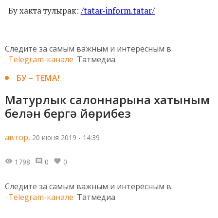
Бу хакта тулырак:
/tatar-inform.tatar/
Следите за самым важным и интересным в
Telegram-канале
Татмедиа
БУ – ТЕМА!
Матурлык салоннарына хатыным
белән бергә йөрибез
автор,
20 июня 2019 - 14:39
1798
0
0
Следите за самым важным и интересным в
Telegram-канале
Татмедиа