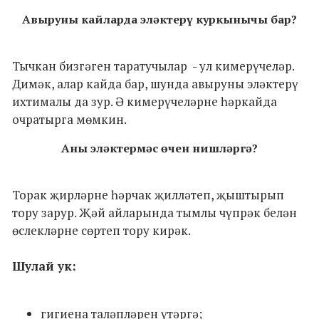
Авыруны кайларда эләктерү куркынычы бар?
Тычкан бизгәген таратучылар - ул кимерүчеләр.
Димәк, алар кайда бар, шунда авыруны эләктерү
ихтималы да зур. Ә кимерүчеләрне һәркайда
очратырга мөмкин.
Аны эләктермәс өчен нишләргә?
Торак җирләрне һәрчак җилләтеп, җыштырып
тору зарур. Җәй айларында тымлы чүпрәк белән
өслекләрне сөртеп тору кирәк.
Шулай ук:
гигиена таләпләрен үтәргә;