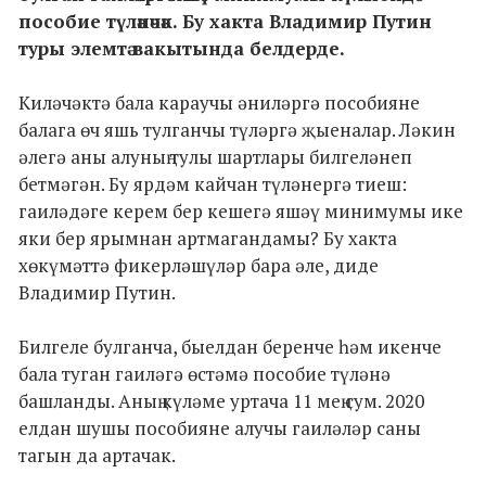
пособие түләнәчәк. Бу хакта Владимир Путин
туры элемтә вакытында белдерде.
Киләчәктә бала караучы әниләргә пособияне
балага өч яшь тулганчы түләргә җыеналар. Ләкин
әлегә аны алуның тулы шартлары билгеләнеп
бетмәгән. Бу ярдәм кайчан түләнергә тиеш:
гаиләдәге керем бер кешегә яшәү минимумы ике
яки бер ярымнан артмагандамы? Бу хакта
хөкүмәттә фикерләшүләр бара әле, диде
Владимир Путин.
Билгеле булганча, быелдан беренче һәм икенче
бала туган гаиләгә өстәмә пособие түләнә
башланды. Аның күләме уртача 11 мең сум. 2020
елдан шушы пособияне алучы гаиләләр саны
тагын да артачак.