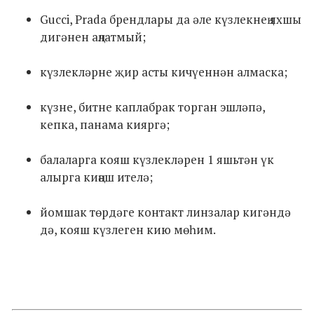
Gucci, Prada брендлары да әле күзлекнең яхшы
дигәнен аңлатмый;
күзлекләрне җир асты кичүеннән алмаска;
күзне, битне каплабрак торган эшләпә,
кепка, панама кияргә;
балаларга кояш күзлекләрен 1 яшьтән үк
алырга киңәш ителә;
йомшак төрдәге контакт линзалар кигәндә
дә, кояш күзлеген кию мөһим.