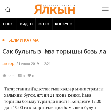
ТЕКСТ
ВИДЕО
ФОТО
КОНКУРС
БЕЛМИ КАЛМА
Сак булыгыз! Һава торышы бозыла
автор,
21 июня 2019 - 12:21
3639
0
0
Татарстанның Гадәттән тыш хәлләр министрлыгы
халыкны бүген, ягъни 21 июнь көнне, һава
торышы бозылу турында кисәтә. Көндезге 12.00
дән 19.00 гә кадәр көчле җил һәм яшен булуы