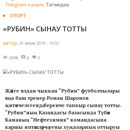
Telegram-канале
Татмедиа
СПОРТ
«РУБИН» СЫНАУ ТОТТЫ
автор,
21 июня 2019 - 10:51
2698
0
0
Җәйге ялдан чыккан “Рубин” футболчылары
яңа баш тренер Роман Шаронов
җитәкчелегендә беренче тапкыр сынау тотты.
“Рубин”ның Казандагы базасында Түбән
Каманың “Нефтехимик” командасына
каршы иптәшләрчә уены хуҗаларның оттыруы