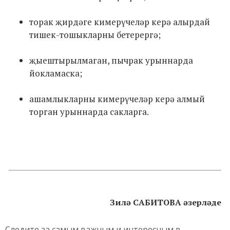
торак җирдәге кимерүчеләр керә алырдай
тишек-тошыкларны бетерергә;
җыештырылмаган, пычрак урыннарда
йокламаска;
ашамлыкларны кимерүчеләр керә алмый
торган урыннарда сакларга.
Зилә САБИТОВА әзерләде
Следите за самым важным и интересным в