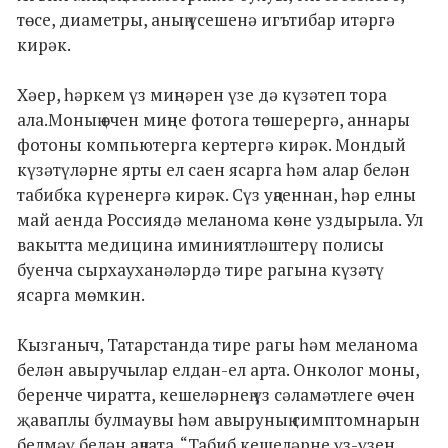
төсе, диаметры, аның үсешенә игътибар итәргә
кирәк.
Хәер, һәркем үз миңнәрен үзе дә күзәтеп тора
ала.Моның өчен миңне фотога төшерергә, аннары
фотоны компьютерга кертергә кирәк. Мондый
күзәтүләрне ярты ел саен ясарга һәм алар белән
табибка күренергә кирәк. Сүз уңаеннан, һәр елны
май аенда Россиядә меланома көне уздырыла. Ул
вакытта медицина иминиятләштерү полисы
буенча сырхауханәләрдә тире рагына күзәтү
ясарга мөмкин.
Кызганыч, Татарстанда тире рагы һәм меланома
белән авыручылар елдан-ел арта. Онколог моны,
беренче чиратта, кешеләрнең үз сәламәтлеге өчен
җаваплы булмаувы һәм авыруның симптомнарын
белмәү белән аңлата. “Табиб кешеләрне үз-үзен