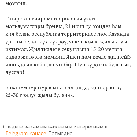
мөмкин.
Татарстан гидрометеорология үзәге
мәгълүматлары буенча, 21 июньдә көндез һәм
кич белән республика территориясе һәм Казанда
урыны белән күк күкрәү, яшен, көчле җил чыгуы
ихтимал. Җил тизлеге секундына 15-20 метрга
кадәр җитәргә мөмкин. Яшен һәм көчле җилнең 23
июньдә дә кабатлануы бар. Шуңа күрә сак булыгыз,
дуслар!
Һава температурасына килгәндә, көннәр кызу -
25-30 градус җылы булачак.
Следите за самым важным и интересным в
Telegram-канале
Татмедиа