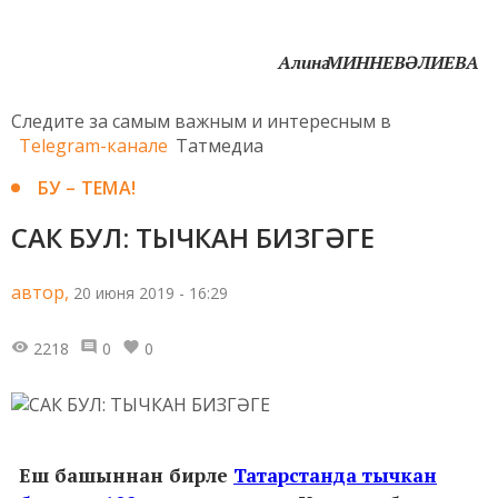
Алинә МИННЕВӘЛИЕВА
Следите за самым важным и интересным в
Telegram-канале
Татмедиа
БУ – ТЕМА!
САК БУЛ: ТЫЧКАН БИЗГӘГЕ
автор,
20 июня 2019 - 16:29
2218
0
0
Еш башыннан бирле
Татарстанда тычкан