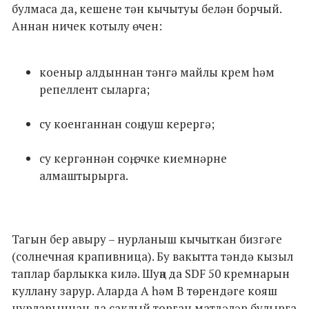
булмаса да, кешене тән кычытуы белән борчый.
Аннан ничек котылу өчен:
коеныр алдыннан тәнгә майлы крем һәм
репеллент сыларга;
су коенганнан соң душ керергә;
су кергәннән соң, эчке киемнәрне
алмаштырырга.
Тагын бер авыру – нурланыш кычыткан бизгәге
(солнечная крапивница). Бу вакытта тәндә кызыл
таплар барлыкка килә. Шуңа да SDF 50 кремнарын
куллану зарур. Аларда А һәм В төрендәге кояш
нурларыннан да саклый торган матдәләр булырга