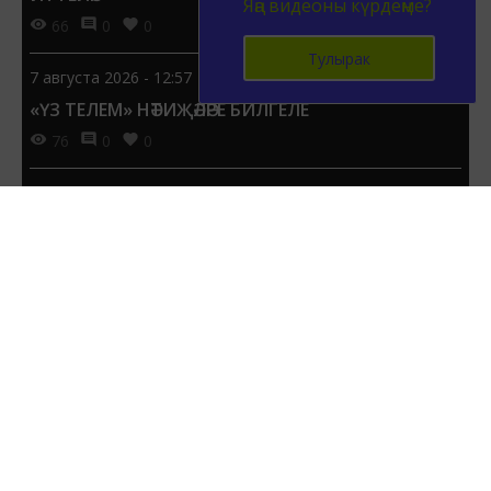
Яңа видеоны күрдеңме?
66
0
0
Тулырак
7 августа 2026 - 12:57
«ҮЗ ТЕЛЕМ» НӘТИҖӘЛӘРЕ БИЛГЕЛЕ
76
0
0
6 августа 2026 - 13:55
РОССИЯДӘ ҺӘР УКУЧЫГА 1 СЕНТЯБРЬГӘ 15 МЕҢ СУМ
ТҮЛӘРГӘ ТӘКЪДИМ ИТТЕЛӘР
87
0
0
6 августа 2026 - 13:51
«IT-ЛИДЕР» ПРЕМИЯСЕНӘ ГАРИЗАЛАР КАБУЛ
ИТЕЛӘ БАШЛАДЫ
77
0
0
ЯҢА САН