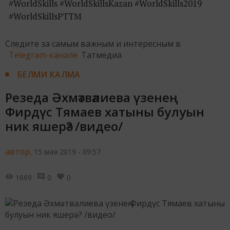
#WorldSkills #WorldSkillsKazan #WorldSkills2019
#WorldSkillsРТТМ
Следите за самым важным и интересным в
Telegram-канале
Татмедиа
БЕЛМИ КАЛМА
Резеда Әхмәтвәлиева үзенең
Фирдүс Тямаев хатыны булуын
ник яшерә? /видео/
автор,
15 мая 2019 - 09:57
1669
0
0