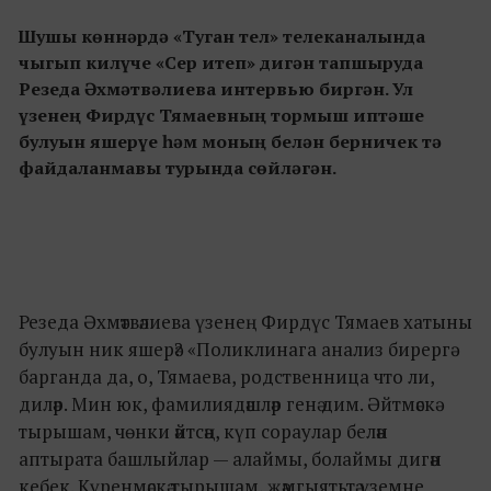
Шушы көннәрдә «Туган тел» телеканалында
чыгып килүче «Сер итеп» дигән тапшыруда
Резеда Әхмәтвәлиева интервью биргән. Ул
үзенең Фирдүс Тямаевның тормыш иптәше
булуын яшерүе һәм моның белән берничек тә
файдаланмавы турында сөйләгән.
Резеда Әхмәтвәлиева үзенең Фирдүс Тямаев хатыны
булуын ник яшерә? «Поликлинага анализ бирергә
барганда да, о, Тямаева, родственница что ли,
диләр. Мин юк, фамилиядәшләр генә дим. Әйтмәскә
тырышам, чөнки әйтсәң, күп сораулар белән
аптырата башлыйлар — алаймы, болаймы дигән
кебек. Күренмәскә тырышам, җәмгыятьтә үземне