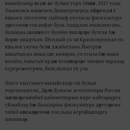
вакыйгалар әледән-әле булып тора. Мәсәлән, 2017 елда
Ульяновск өлкәсенең Димитровград шәһәрендә 14
яшьлек сигезенче сыйныф укучысы физкультура
дәресеннән соң вафат була. Ахырдан ачыклангача,
баланың сәламәтлеге буенча чикләүләре булган һәм
йөрәге авырткан. Шундый ук хәл Красноярскида ун
яшьлек укучы белән дә кабатлана. Йөгергән
вакытында аның хәле начарая, ул егыла һәм аңын
югалта. Ашыгыч ярдәм хезмәткәрләре тиешле чаралар
күрергә өлгерми, бала шунда ук үлә...
Әлеге кызганыч вакыйгалар еш булып
торганлыктан, Дәүләт Думасы депутатлары Россия
мәктәпләренә табиб кабинетларын кире кайтарырга
уйлыйлар һәм балаларны физкультура дәресләренә
табиб нәтиҗәләреннән соң гына кертә башларга
ниятлиләр.