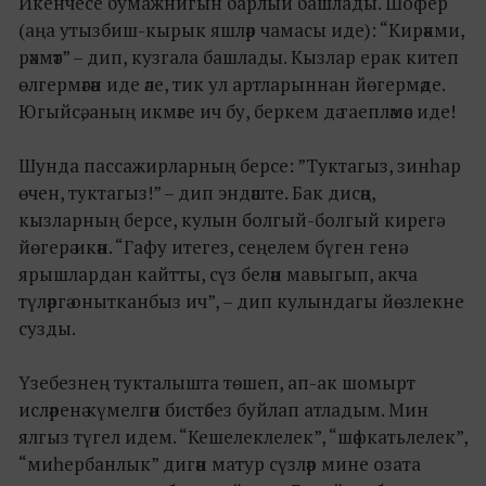
Икенчесе бумажнигын барлый башлады. Шофер
(аңа утызбиш-кырык яшләр чамасы иде): “Кирәкми,
рәхмәт” – дип, кузгала башлады. Кызлар ерак китеп
өлгермәгән иде әле, тик ул артларыннан йөгермәде.
Югыйсә, аның икмәге ич бу, беркем дә гаепләмәс иде!
Шунда пассажирларның берсе: ”Туктагыз, зинһар
өчен, туктагыз!” – дип эндәште. Бак дисәң,
кызларның берсе, кулын болгый-болгый кирегә
йөгерә икән. “Гафу итегез, сеңелем бүген генә
ярышлардан кайтты, сүз белән мавыгып, акча
түләргә онытканбыз ич”, – дип кулындагы йөзлекне
сузды.
Үзебезнең тукталышта төшеп, ап-ак шомырт
исләренә күмелгән бистәбез буйлап атладым. Мин
ялгыз түгел идем. “Кешелеклелек”, “шәфкатьлелек”,
“миһербанлык” дигән матур сүзләр мине озата