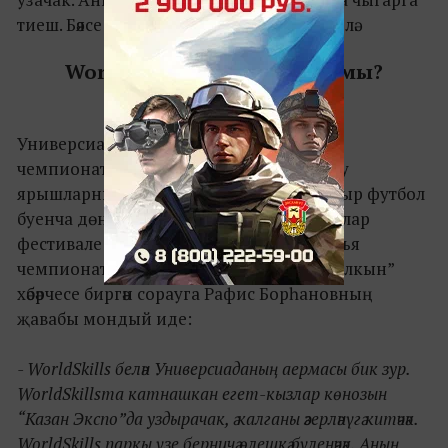
тиеш. Бәясе 300-1500 сум булыр, дип көтелә.
WorldSkills паркы булачакмы?
Универсиада, Су спорты буенча дөнья
чемпионаты, Конфедерация кубогы – бу
ярышларның үз паркы була иде. Ә былтыр футбол
буенча дөнья чемпионатында Җанатарлар
фестивале гөрләп узды. Ә WorldSkills дөнья
чемпионатының үз паркы булырмы? “Ялкын”
хәбәрчесе биргән сорауга Рафис Борһановның
җавабы мондый иде:
- WorldSkills белән Универсиаданың аермасы бик зур.
WorldSkillsта катнашкан егет-кызлар көнозын
“Казан Экспо”да уздырачак, ә калганы әзерләнүгә китәчәк.
WorldSkills паркы үзе берничә өлешкә бүленәчәк. Аның