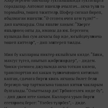
Алар беренче бакчалар тукталышында туктатырга
сорадылар. Автомат ишекләр ачылгач... акча түләп тә
тормыйча, төшеп тә киттеләр. Шофер сигнал биреп,
ябылмаган ишектән: “Ә сезнең өчен кем түли?” –
дип кычкырды. Олы яшьтәге ханым: “Хәзерге
яшьләрнең ояты да, иманы да юк. Берсенең
кулында йөз сум акчасы бар иде, югыйсә, түләмичә
төшеп киттеләр”, – дип эләктереп тә алды.
Мин бу кызларны никтер яклыйсым килде. “Бәлки,
махсус түгел, онытып җибәргәннәрдер”, – дидем.
Чөнки үземнең дә кулымда акча тоткан килеш,
транспорттан юл хакын түләмичә төшеп китә язып
калган, сдачага биргән кәгазь акчаны билет белән
бергә чүп-чар тартмасына ташлап киткән чакларым
булгалады. “Оныттылар ди! Тәрбиясезлек инде бу”,
– дип дәвам итте ханым. Кызларга урын биргән
егетләрнең берсе: “Үзебез түләрбез”, – диде.