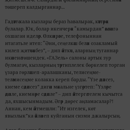
төшереп калдырганнар...
Гадәттә кала кызлары бераз һавалырак, кәттәрәк
булалар. Юк, болар икенчерәк “камырдан” әвәләнгә
охшаган иделәр. Өлкәнрәге, телефоныннан
итагатьле итеп: “Әни, сеңелкәш белән озакламый
килеп җитәчәкбез”, – дип әйткәч, аларның туганнар
икәненә төшендек. «ГАЗель» салоны артык зур
булмагач, кызларның тәртиплелек бөркелеп торган
үзара гөрләшеп-аралашканы, телисеңме-
теләмисеңме колакка кереп барды. “Үзе әдәпсез,
киеме сәдәпсез” дигән мәкальне үзгәртеп: “Үзләре
әдәпле, киемнәре сәдәпле” – дип әйтергә телем кычытса
да, яхшысынмадым. Әгәр дөрес аңламасалар?!
Аннан, кем әйтмешли: “Ит изгелек, көт
явызлык”ка әйләнеп куйганын сизми дә калырсың.