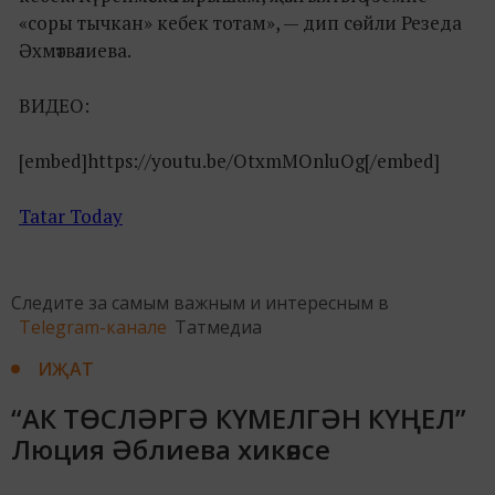
«соры тычкан» кебек тотам», — дип сөйли Резеда
Әхмәтвәлиева.
ВИДЕО:
[embed]https://youtu.be/OtxmMOnluOg[/embed]
Tatar Today
Следите за самым важным и интересным в
Telegram-канале
Татмедиа
ИҖАТ
“АК ТӨСЛӘРГӘ КҮМЕЛГӘН КҮҢЕЛ”
Люция Әблиева хикәясе