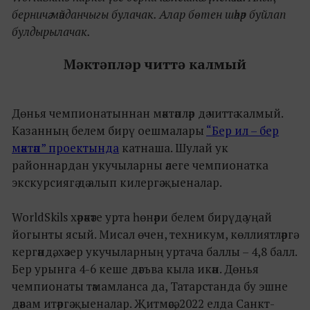
берничә мәйданчыгы булачак. Алар бөтен шәһәр буйлап
булдырылачак.
Мәктәпләр читтә калмый
Дөнья чемпионатыннан мәктәпләр дә читтә калмый.
Казанның белем бирү оешмалары
“Бер ил – бер
мәктәп” проектында
катнаша. Шулай ук
районнардан укучыларны әлеге чемпионатка
экскурсиягә дә алып килергә җыеналар.
WorldSkils хәрәкәте урта һөнәри белем бирүдә уңай
йогынты ясый. Мисал өчен, техникум, көллиятләргә
кергәндә, хәзер укучыларның уртача баллы – 4,8 балл.
Бер урынга 4-6 кеше дәгъва кыла икән. Дөнья
чемпионаты тәмамланса да, Татарстанда бу эшне
дәвам итәргә җыеналар. Җитмәсә, 2022 елда Санкт-