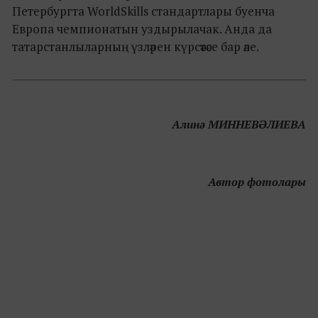
Петербургта WorldSkills стандартлары буенча
Европа чемпионатын уздырылачак. Анда да
татарстанлыларның үзләрен күрсәтәсе бар әле.
Алинә МИННЕВӘЛИЕВА
Автор фотолары