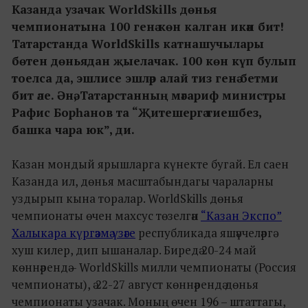
Казанда узачак WorldSkills дөнья
чемпионатына 100 генә көн калган икән бит!
Татарстанда WorldSkills катнашучылары
бөтен дөньядан җыелачак. 100 көн күп булып
тоелса да, эшлисе эшләр алай тиз генә бетми
бит әле. Әнә, Татарстанның мәгариф министры
Рафис Борһанов та “Җитешергә тиешбез,
башка чара юк”, ди.
Казан мондый ярышларга күнекте бугай. Ел саен
Казанда ил, дөнья масштабындагы чараларны
уздырып кына торалар. WorldSkills дөнья
чемпионаты өчен махсус төзелгән
“Казан Экспо”
Халыкара күргәзмә үзәге
республикада яшәүчеләргә
хуш килер, дип ышаналар. Биредә 20-24 май
көннәрендә – WorldSkills милли чемпионаты (Россия
чемпионаты), ә 22-27 август көннәрендә дөнья
чемпионаты узачак. Моның өчен 196 – штаттагы,