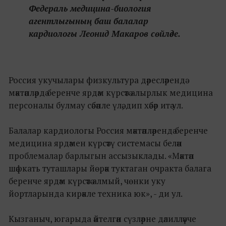
Федераль медицина-биология
агентлыгының баш балалар
кардиологы Леонид Макаров сөйләде.
Россия укучылары физкультура дәресләрендә
мәктәпләрдә беренче ярдәм күрсәтә алырлык медицина
персоналы булмау сәбәпле үлә, дип хәбәр итә ул.
Балалар кардиологы Россия мәктәпләрендә беренче
медицина ярдәмен күрсәтү системасы белән
проблемалар барлыгын ассызыклады. «Мәктәп
шәфкать туташлары йөрәк туктаган очракта балага
беренче ярдәм күрсәтә алмый, чөнки уку
йортларында кирәкле техника юк», - ди ул.
Кызганыч, югарыда әйтелгән сүзләрне дәлилләүче