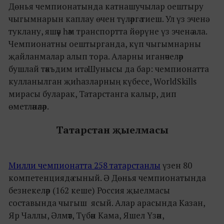
Дөнья чемпионатында катнашучылар оештыру
чыгымнарын каплау өчен түләргә тиеш. Ул үз эченә
туклану, яшәү һәм транспортта йөрүне үз эченә ала.
Чемпионатны оештырганда, күп чыгымнарны
җайланмалар алып тора. Аларны иганәчеләр
бушлай тәкъдим итә. Шунысы да бар: чемпионатта
кулланылган җиһазларның күбесе, WorldSkills
мирасы буларак, Татарстанга калыр, дип
өметләнәләр.
Татарстан җыелмасы
Милли чемпионатта 258 татарстанлы
үзен 80
компетенциядә сыный. Ә Дөнья чемпионатында
безнекеләр (162 кеше) Россия җыелмасы
составында чыгыш ясый. Алар арасында Казан,
Яр Чаллы, Әлмәт, Түбән Кама, Яшел Үзән,