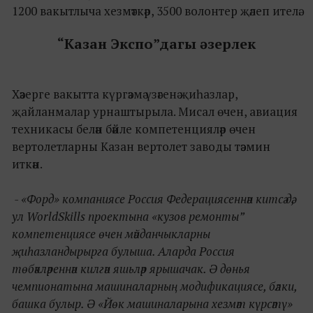
1200 вакытлыча хезмәткәр, 3500 волонтер җәлеп ителә.
“Казан Экспо”дагы әзерлек
Хәзерге вакытта күргәзмә үзәгенә җиһазлар,
җайланмалар урнаштырыла. Мисал өчен, авиация
техникасы белән бәйле компетенцияләр өчен
вертолетларны Казан вертолет заводы тәэмин
иткән.
- «Форд» компаниясе Россия Федерациясеннән китсә дә,
ул WorldSkills проектына «кузов ремонты”
компетенциясе өчен мәйданчыкларны
җиһазландырырга булыша. Аларда Россия
төбәкләреннән килгән яшьләр ярышачак. Ә дөнья
чемпионатына машиналарның модификациясе, бәлки,
башка булыр. Ә «Йөк машиналарына хезмәт күрсәтү»