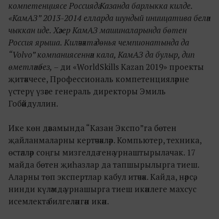
компетенциясе Россиядә Казанда барлыкка килде.
«КамАЗ” 2013-2014 елларда шундый иниицатива белән
чыккан иде. Хәзер КамАЗ машиналарында бөтен
Россия ярыша. Киләчәктә дөнья чемпионатында да
“Volvo” компаниясеннән кала, КамАЗ да булыр, дип
өметләнәбез,
– ди «WorldSkills Kazan 2019» проекты
җитәкчесе, Профессиональ компетенцияләрне
үстерү үзәге генераль директоры Эмиль
Гобәйдуллин.
Ике көн дәвамында “Казан Экспо”га бөтен
җайланмаларны кертәчәкләр. Компьютер, техника,
өстәлләр соңгы мизгелдә генә урнаштырылачак. 17
майда бөтен җиһазлар да тапшырылырга тиеш.
Аларны төп экспертлар кабул итәчәк. Кайда, нәрсә,
нинди күләмдә урнашырга тиеш икәнлеге махсус
исемлектә билгеләнгән икән.