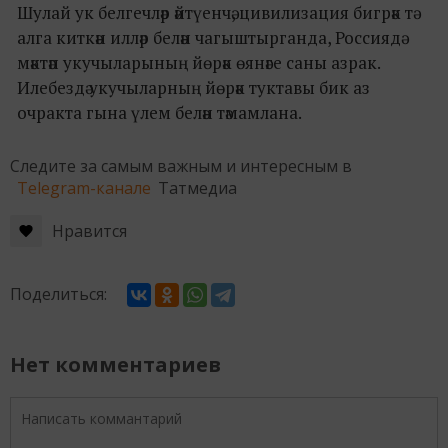
Шулай ук белгечләр әйтүенчә, цивилизация бигрәк тә
алга киткән илләр белән чагыштырганда, Россиядә
мәктәп укучыларының йөрәк өянәге саны азрак.
Илебездә укучыларның йөрәк туктавы бик аз
очракта гына үлем белән тәмамлана.
Следите за самым важным и интересным в
Telegram-канале
Татмедиа
Нравится
Поделиться:
Нет комментариев