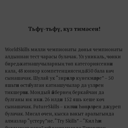
Тьфү-тьфү, күз тимәсен!
WorldSkills милли чемпионаты дөнья чемпионаты
алдыннан тест чарасы булачак. Ул уникаль, чөнки
биредә катнашучыларның төп категориясеннән
кала, 48 юниор компетенциясендә 350 бала көч
сынашачак. Шулай ук “зирәкләр күнекмәләре” – 50
яшьтән өстә булган катнашучылар да үзләрен
тикшерәчәк. Мондый әйбернең беркайчан да
булганы юк икән. 26 илдән 152 яшь кеше көч
сынашачак. FutureSkills – киләчәк һөнәрләрен дә күреп
булачак. Мисал өчен, кыска вакыт аралыгында
алмазлар “үстерү”не. “Try Skills” – “Кил һәм
булдырып кара” мәйданчыгында Татарстан