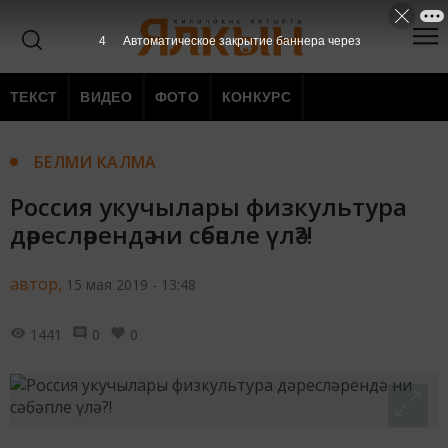
3
Автоматическое закрытие баннера через
ТЕКСТ
ВИДЕО
ФОТО
КОНКУРС
БЕЛМИ КАЛМА
Россия укучылары физкультура
дәресләрендә ни сәбәпле үлә?!
автор,
15 мая 2019 - 13:48
1441
0
0