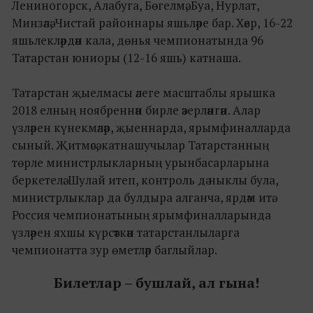
Лениногорск, Алабуга, Бөгелмә, Буа, Нурлат,
Минзәлә, Чистай районнары яшьләре бар. Хәер, 16-22
яшьлекләрдән кала, дөнья чемпионатында 96
Татарстан юниоры (12-16 яшь) катнаша.
Татарстан җыелмасы әлеге масштаблы ярышка
2018 елның ноябреннән бирле әзерләнгән. Алар
үзләрен күнекмәләр, җыеннарда, ярымфиналларда
сыный. Җитмәсә, катнашучылар Татарстанның
төрле министрлыкларның урынбасарларына
беркетелә. Шулай итеп, контроль дә ныклы була,
министрлыклар да булдыра алганча, ярдәм итә.
Россия чемпионатының ярымфиналларында
үзләрен яхшы күрсәткән татарстанлыларга
чемпионатта зур өметләр баглыйлар.
Билетлар – бушлай, ал гына!