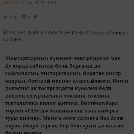
автор,
15 мая 2019 - 09:52
2204
0
1
Шомыртларның күпереп чәчәктә утырган мәле.
Бу чорда табигать белән бергә син дә
сафланасың, чистарынасың, йөрәктәге хисләр
яңарып, бөтенләй икенче кешегә әйләнәсең. Бөтен
дөньяны ак төсләргә күмгән күңелем белән
көннең хозурлыгына соклана-соклана,
тукталышка килеп җиттем. Бистәбезгә бара
торган «ГАЗель» машинасын озак көтергә
туры килмәде. Минем өчен салонга йөз белән
карап утыра торган бер буш урын да калган
булып чыкты.