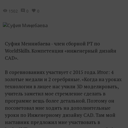
1502
0
0
Суфия Меннибаева - член сборной РТ по
WorldSkills. Компетенция «инженерный дизайн
CAD».
В соревнованиях участвует с 2015 года. Итог: 4
золотые медали и 2 серебряные. «Когда на уроках
технологии в лицее нас учили 3D моделировать,
учитель заметил мое стремление сделать в
программе вещь более детальной. Поэтому он
посоветовал мне ходить на дополнительные
уроки по Инженерному дизайну CAD. Там мой
наставник предложил мне участвовать в