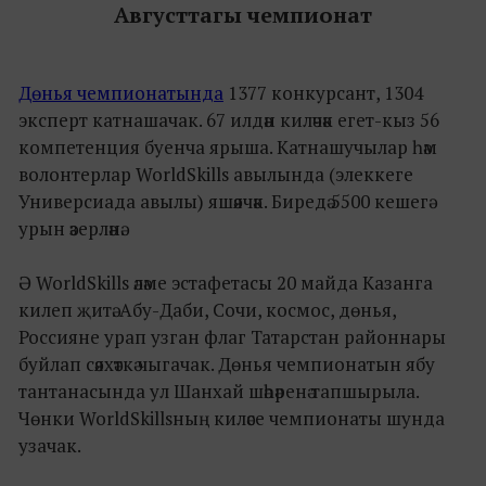
Августтагы чемпионат
Дөнья чемпионатында
1377 конкурсант, 1304
эксперт катнашачак. 67 илдән киләчәк егет-кыз 56
компетенция буенча ярыша. Катнашучылар һәм
волонтерлар WorldSkills авылында (элеккеге
Универсиада авылы) яшәячәк. Биредә 5500 кешегә
урын әзерләнә.
Ә WorldSkills әләме эстафетасы 20 майда Казанга
килеп җитә. Абу-Даби, Сочи, космос, дөнья,
Россияне урап узган флаг Татарстан районнары
буйлап сәяхәткә чыгачак. Дөнья чемпионатын ябу
тантанасында ул Шанхай шәһәренә тапшырыла.
Чөнки WorldSkillsның киләсе чемпионаты шунда
узачак.