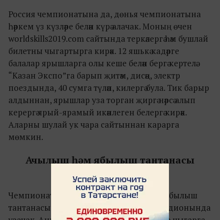
Россия чемпионатына да, дөнья чемпионатына
һәркем үз күзләре белән күрә алачак. Моның өчен
worldskills2019.com сайтында теркәлергә һәм бушлай
билетны чыгартырга кирәк. 12 яшькә кадәрге
балалар ярышларга олы кеше белән бергә кертелә.
“Казан Экспо”га барып җитәм, дисәң, электр
поездында, 40 сумга түләп, килергә була. Тик барыр
алдыннан, ярышлар уза торган җиргә нәрсә алып
керергә ярый-ярамый икәнлеген белергә кирәк.
Аларны шулай ук чара сайтыннан карарга
мөмкин.
Ачылыш һәм ябылыш тантанасы
Чемпионатның ачылыш (22 август) һәм ябылыш
тантанасы (27 август) “Казан Арена” стадионында
узачак. Аның билетлары 30 майда сатуга чыгарга