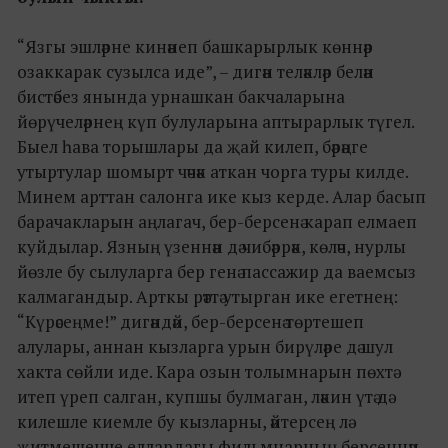
“Язгы эшләрне кинәнеп башкарырлык көннәр
озаккарак сузылса иде”, – дигән теләкләр белән
бистәбез янында урнашкан бакчаларына
йөрүчеләрнең күп булуларына аптырарлык түгел.
Быел һава торышлары да җай килеп, бәрәңге
утыртулар шомырт чәчәк аткан чорга туры килде.
Минем арттан салонга ике кыз керде. Алар басып
барачакларын аңлагач, бер-берсенә карап елмаеп
куйдылар. Язның үзеннән дә чибәррәк, көләч, нурлы
йөзле бу сылуларга бер генә пассажир да ваемсыз
калмагандыр. Арткы рәттә утырган ике егетнең:
“Күрәсеңме!” дигәндәй, бер-берсенә төртешеп
алулары, аннан кызларга урын бирүләре дә шул
хакта сөйли иде. Кара озын толымнарын пөхтә
итеп үреп салган, купшы булмаган, ләкин үтә дә
килешле киемле бу кызларны, әйтерсең лә
җитмешенче еллардагы фильмнарның берсеннән