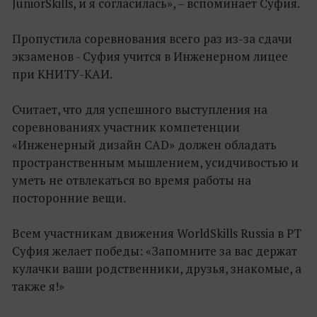
JuniorSkills, и я согласилась», – вспоминает Суфия.
Пропустила соревнования всего раз из-за сдачи
экзаменов - Суфия учится в Инженерном лицее
при КНИТУ-КАИ.
Считает, что для успешного выступления на
соревнованиях участник компетенции
«Инженерный дизайн CAD» должен обладать
пространственным мышлением, усидчивостью и
уметь не отвлекаться во время работы на
посторонние вещи.
Всем участникам движения WorldSkills Russia в РТ
Суфия желает победы: «Запомните за вас держат
кулачки ваши родственники, друзья, знакомые, а
также я!»