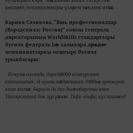
көллият, техникумнары үзләрен тәкъдим итәчәк.
Карина Саликова, “Яшь профессионаллар
(Ворлдскиллс Россия)” союзы генераль
директорының WorldSkills стандартлары
буенча федераль һәм халыкара дәрәҗәдәге
чемпионатларны оештыру буенча
урынбасары:
- Гомумән алганда, биредә 3000 конкурсант
катнашачак. Ә шушы мәйданчыкка 7000нән артыграк
кеше киләчәк. Барысы да без дигәнчә барганы өчен
Татарстанга бик зур рәхмәт. Тьфү-тьфү, күз тимәсен!