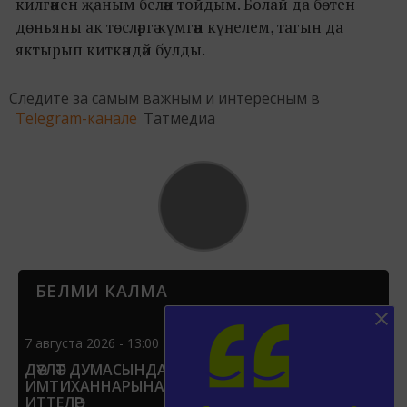
килгәнен җаным белән тойдым. Болай да бөтен
дөньяны ак төсләргә күмгән күңелем, тагын да
яктырып киткәндәй булды.
Следите за самым важным и интересным в
Telegram-канале
Татмедиа
БЕЛМИ КАЛМА
7 августа 2026 - 13:00
ДӘҮЛӘТ ДУМАСЫНДА БДИНЫ ДӘҮЛӘТ
ИМТИХАННАРЫНА АЛЫШТЫРЫРГА ТӘКЪДИМ
ИТТЕЛӘР