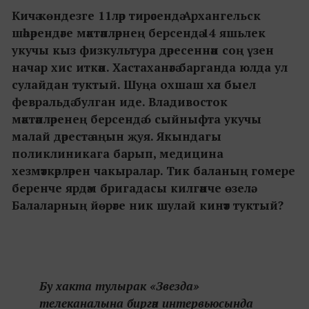
Кичә көндезге 11ләр тирәсендә Архангельск
шәһәрендәге мәктәпләрнең берсендә 14 яшьлек
укучы кыз физкультура дәресеннән соң үзен
начар хис иткән. Хастаханәгә барганда юлда ул
сулайдан туктый. Шуңа охшаш хәл быел
февральдә булган иде. Владивосток
мәктәпләренең берсендә 6 сыйныфта укучы
малай дәрестә аңын җуя. Якындагы
поликлиникага барып, медицина
хезмәткәрләрен чакыралар. Тик баланың гомере
беренче ярдәм бригадасы килгәнче өзелә.
Балаларның йөрәге ник шулай кинәт туктый?
Бу хакта тулырак «Звезда»
телеканалына биргән интервьюсында