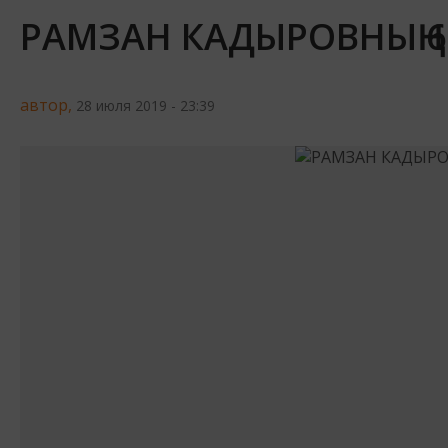
РАМЗАН КАДЫРОВНЫҢ 
автор,
28 июля 2019 - 23:39