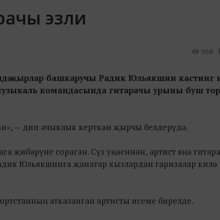
рачы эзли
968
ләрендә җырлар башкаручы Радик Юльякшин кастинг
музыкаль командасында гитарачы урыны буш тор
ган», — дип ачыклык керткән җырчы белдерүдә.
ага җибәрүне сораган. Сүз уңаеннан, артист яңа гита
Радик Юльякшинга җанатар кызлардан гаризалар килә
ортстанның атказанган артисты исеме бирелде.