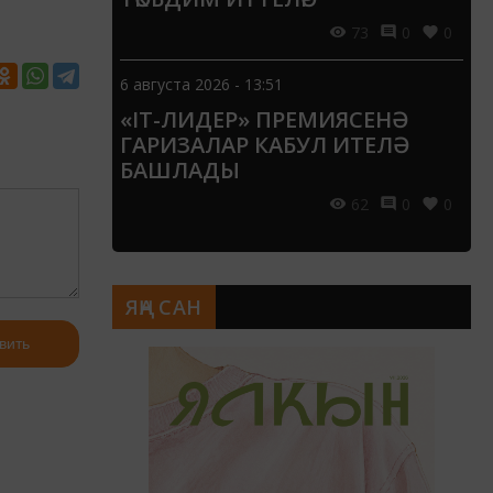
73
0
0
6 августа 2026 - 13:51
«IT-ЛИДЕР» ПРЕМИЯСЕНӘ
ГАРИЗАЛАР КАБУЛ ИТЕЛӘ
БАШЛАДЫ
62
0
0
ЯҢА САН
вить