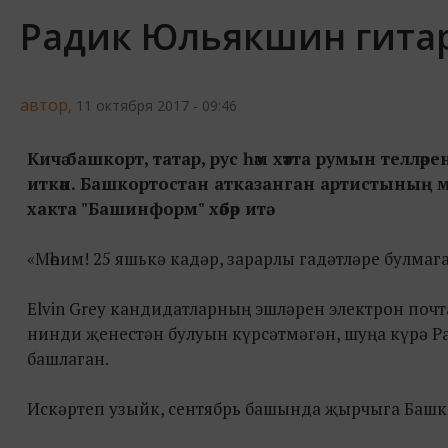
Радик Юльякшин гита
автор,
11 октября 2017 - 09:46
Кичә башкорт, татар, рус һәм хәтта румын тел
иткән. Башкортостан атказанган артистының 
хакта "Башинформ" хәбәр итә.
«Мөһим! 25 яшькә кадәр, зарарлы гадәтләре булма
Elvin Grey кандидатларның эшләрен электрон почт
нинди җенестән булуын күрсәтмәгән, шуңа күрә 
башлаган.
Искәртеп узыйк, сентябрь башында җырчыга Башк