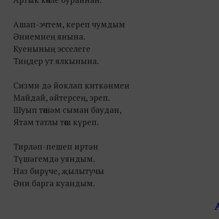
Ашап-эчтем, кереп чумдым
Әниемнең янына.
Куенының эсселеге
Тиңдер ут ялкынына.
Сизми дә йоклап киткәнмен
Майдай, әйтерсең, эреп.
Шуып төшәм сыман баудан,
Ятам татлы төш күреп.
Тирләп-пешеп иртән
Түшәгемдә уяндым.
Наз бирүче, җылытучы
Әни барга куандым.