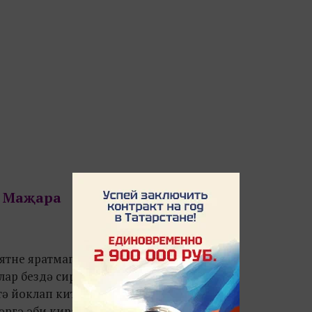
Маҗара
ятне яратмаган
лар бездә сирәк.
ә йоклап китәргә,
ләргә әби кирәк.