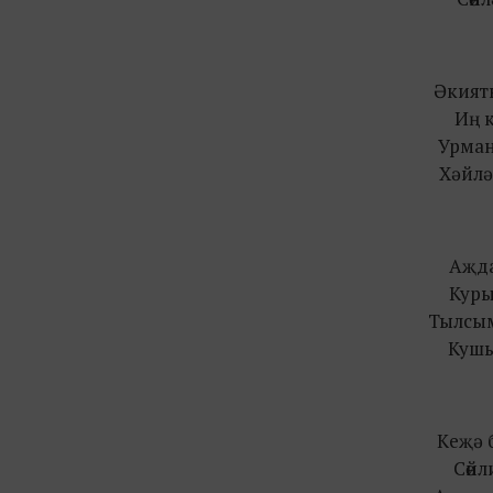
Әкият
Иң 
Урман
Хәйлә
Аҗд
Куры
Тылсым
Кушы
Кeҗә 
Сөйл