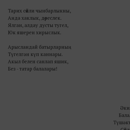
Тарих сөйли чынбарлыкны,
Анда хаклык, дөреслек.
Ялган, алдау дусты тyгел,
Юк яшерен хирыслык.
Арысландай батырларның
Түгелгән күп каннары.
Акыл белeн санлап яшик,
Без - татар балалары!
Әки
Бала
Түшәкт
Сөй