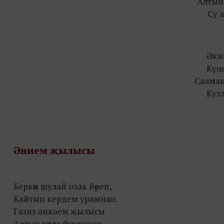
Алтын
Cу 
Әки
Күң
Салмак
Кyз
Әнием җылысы
Беркөн шулай озак йөреп,
Кайтып кердем урамнан.
Газиз әнкәем җылысы
Артык көчле бураннан.