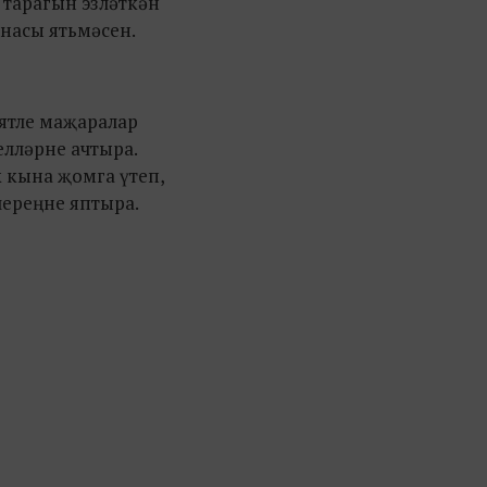
 тарагын эзләткән
анасы ятьмәсен.
ятле маҗаралар
елләрне ачтыра.
 кына җомга үтеп,
лeреңне яптыра.