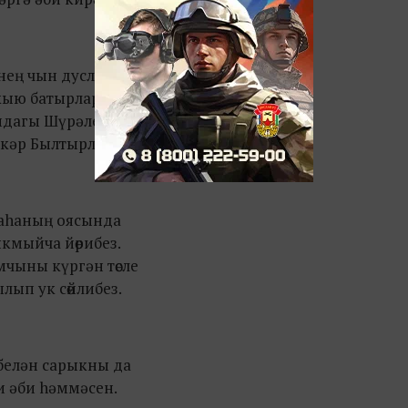
нең чын дуслары -
кыю батырлары.
дагы Шүрәлеләр,
кәр Былтырлары.
аhаның оясында
кмыйча йөрибез.
чыны күргән төсле
лып ук сөйлибез.
белән сарыкны да
и әби hәммәcен.