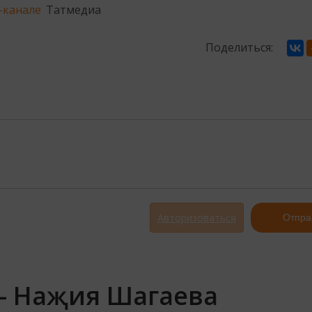
-канале
Татмедиа
Поделиться:
Авторизоваться
Отпра
- Наҗия Шагаева