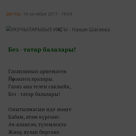
автор,
10 октября 2017 - 18:04
Без - татар балалары!
Газапланып әрнемәсен
Йөрәкнең яралары.
Газиз ана телен саклыйк,
Без - татар балалары!
Онытылмасын иде мәңге
Бабам, атам күргәне.
Ач-ялангач, түземлектә
Җиңү яулап биргәне.