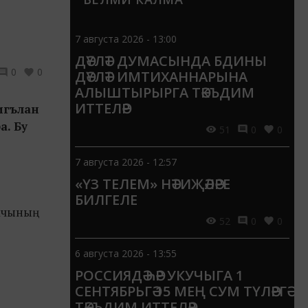
7 августа 2026 - 13:00
ДӘҮЛӘТ ДУМАСЫНДА БДИНЫ
0
0
ДӘҮЛӘТ ИМТИХАННАРЫНА
АЛЫШТЫРЫРГА ТӘКЪДИМ
ИТТЕЛӘР
 игълан
а. Бу
51
0
0
7 августа 2026 - 12:57
«ҮЗ ТЕЛЕМ» НӘТИҖӘЛӘРЕ
БИЛГЕЛЕ
рачының
52
0
0
6 августа 2026 - 13:55
РОССИЯДӘ ҺӘР УКУЧЫГА 1
СЕНТЯБРЬГӘ 15 МЕҢ СУМ ТҮЛӘРГӘ
ТӘКЪДИМ ИТТЕЛӘР