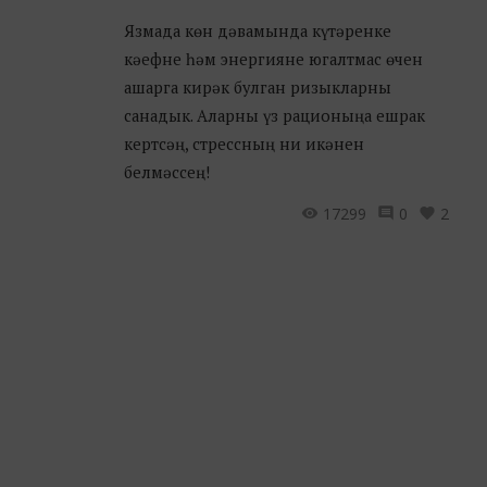
Язмада көн дәвамында күтәренке
кәефне һәм энергияне югалтмас өчен
ашарга кирәк булган ризыкларны
санадык. Аларны үз рационыңа ешрак
кертсәң, стрессның ни икәнен
белмәссең!
17299
0
2