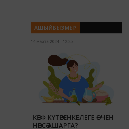
АШЫЙБЫЗМЫ?
14 марта 2024 - 12:25
КӘЕФ КҮТӘРЕНКЕЛЕГЕ ӨЧЕН
НӘРСӘ АШАРГА?