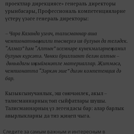
проектлар дирекциясе» генераль директоры
урынбасары, Профессиональ компетенцияләрне
үстерү үзәге генераль директоры:
– Чара Казанда узгач, талисманнар аша
чемпионатның милли төсмергә ия булуын да теләдек.
“Алмаз” һәм “Алтын” исемнәре күнекмәләрнең камил
булуын күрсәтә. Чөнки бриллиант белән алтын –
дөньядагы иң кыйммәтле материаллар. Җитмәсә,
чемпионатта “Зәркән эше” дигән компетенция дә
бар.
Кызыксынучанлык, эш сөючәнлек, акыл –
талисманнарның төп сыйфатлары шушы.
Талисманнарның үз легендасы бар: алар барлык
авырлыкларны да тиз җиңеп чыга.
Следите за самым важным и интересным в