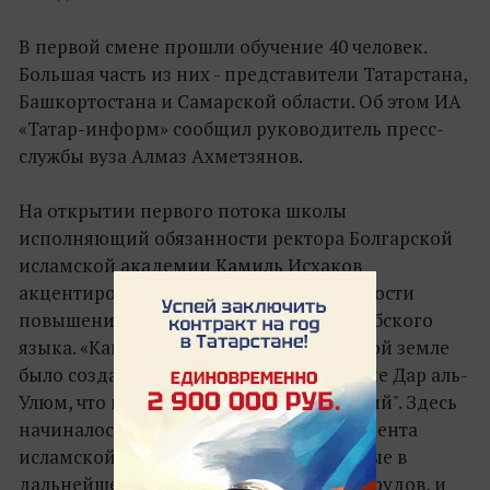
В первой смене прошли обучение 40 человек.
Большая часть из них - представители Татарстана,
Башкортостана и Самарской области. Об этом ИА
«Татар-информ» сообщил руководитель пресс-
службы вуза Алмаз Ахметзянов.
На открытии первого потока школы
исполняющий обязанности ректора Болгарской
исламской академии Камиль Исхаков
акцентировал внимание на необходимости
повышения абитуриентами знания арабского
языка. «Как вы знаете, в 1080 году на этой земле
было создано высшее учебное заведение Дар аль-
Улюм, что переводилось как "Дом знаний". Здесь
начиналось создание мощного фундамента
исламской науки в лице ученых, которые в
дальнейшем написали более 30 тысяч трудов, и