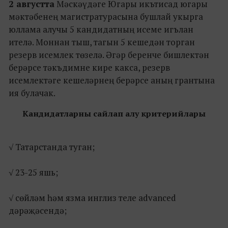
2 августта
Мәскәүдәге Югары икътисад югары
мәктәбенең магистратурасына бушлай укырга
юллама алучы 5 кандидатның исеме игълан
ителә. Моннан тыш, тагын 5 кешедән торган
резерв исемлек төзелә. Әгәр беренче бишлектән
берәрсе тәкъдимне кире какса, резерв
исемлектәге кешеләрнең берәрсе аның грантына
ия булачак.
Кандидатларны сайлап алу критерийлары
√ Татарстанда туган;
√​ 23-25 яшь;
√​ сөйләм һәм язма инглиз теле advanced
дәрәҗәсендә;