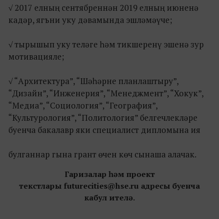
√​ 2017 елның сентябреннән 2019 елның июненә
кадәр, ягъни уку дәвамында эшләмәүче;
√​ тырышып уку теләге һәм тикшеренү эшенә зур
мотивацияле;
√​ “Архитектура”, “Шәһәрне планлаштыру”,
“Дизайн”, “Инженерия”, “Менеджмент”, “Хокук”,
“Медиа”, “Социология”, “География”,
“Культурология”, “Политология” белгечлекләре
буенча бакалавр яки специалист дипломына ия
булганнар гына грант өчен көч сынаша алачак.
Гаризалар һәм проект
текстлары futurecities@hse.ru адресы буенча
кабул ителә.