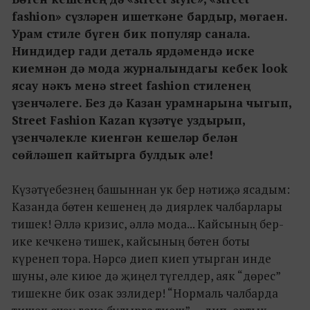
fashion» сүзләрен ишеткәне бардыр, мөгаен.
Урам стиле бүген бик популяр санала.
Ниндидер гади деталь ярдәмендә иске
киемнән дә мода журналындагы кебек look
ясау нәкъ менә street fashion стиленең
үзенчәлеге. Без дә Казан урамнарына чыгып,
Street Fashion Kazan күзәтүе уздырып,
үзенчәлекле киенгән кешеләр белән
сөйләшеп кайтырга булдык әле!
Күзәтүебезнең башыннан ук бер нәтиҗә ясадым:
Казанда бөтен кешенең дә диярлек чалбарлары
тишек! Әллә кризис, әллә мода... Кайсының бер-
ике кечкенә тишек, кайсының бөтен боты
күренеп тора. Нәрсә диеп киеп утырган инде
шуны, әле киюе дә җиңел түгелдер, аяк “дөрес”
тишекне бик озак эзлидер! “Нормаль чалбарда