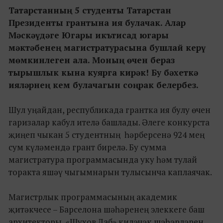
Татарстанның 5 студенты Татарстан
Президенты грантына ия булачак. Алар
Мәскәүдәге Югары икътисад югары
мәктәбенең магистратурасына бушлай керү
мөмкинлеген ала. Моның өчен бераз
тырышлык кына куярга кирәк! Бу бәхеткә
ияләрнең кем булачагын соңрак белербез.
Шул уңайдан, республикада грантка ия булу өчен
гаризалар кабул ителә башлады. Әлеге конкурста
җиңеп чыкан 5 студентның һәрберсенә 924 мең
сум күләмендә грант бирелә. Бу сумма
магистратура программасында уку һәм тулай
торакта яшәү чыгымнарын тулысынча каплаячак.
Магистрлык программасының академик
җитәкчесе – Барселона шәһәренең элеккеге баш
архитекторы, «Шухов Лаб» киләчәк шәһәрләрен