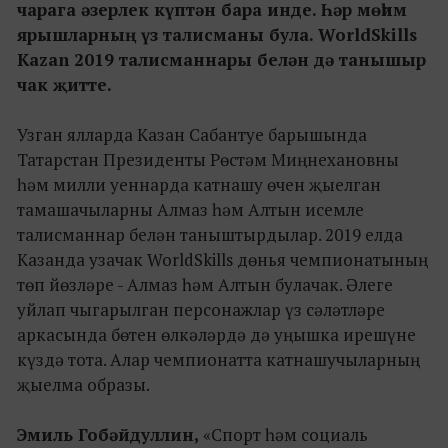
чарага әзерлек күптән бара инде. Һәр мөһим
ярышларның үз талисманы була. WorldSkills
Kazan 2019 талисманнары белән дә танышыр
чак җитте.
Узган ялларда Казан Сабантуе барышында
Татарстан Президенты Рөстәм Миңнехановны
һәм милли уеннарда катнашу өчен җыелган
тамашачыларны Алмаз һәм Алтын исемле
талисманнар белән таныштырдылар. 2019 елда
Казанда узачак WorldSkills дөнья чемпионатының
төп йөзләре - Алмаз һәм Алтын булачак. Әлеге
уйлап чыгарылган персонажлар үз сәләтләре
аркасында бөтен өлкәләрдә дә уңышка ирешүне
күздә тота. Алар чемпионатта катнашучыларның
җыелма образы.
Эмиль Гобәйдуллин,
«Спорт һәм социаль