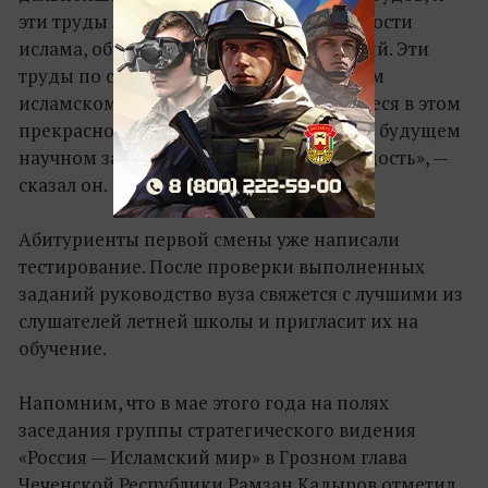
эти труды легли в основу всей деятельности
ислама, обучения и научных достижений. Эти
труды по сей день используются во всем
исламском мире. Вы первые обучающиеся в этом
прекрасном учебном заведении, в этом будущем
научном заведении. И это большая гордость», —
сказал он.
Абитуриенты первой смены уже написали
тестирование. После проверки выполненных
заданий руководство вуза свяжется с лучшими из
слушателей летней школы и пригласит их на
обучение.
Напомним, что в мае этого года на полях
заседания группы стратегического видения
«Россия — Исламский мир» в Грозном глава
Чеченской Республики Рамзан Кадыров отметил,