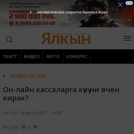
3
Автоматическое закрытие баннера через
ТЕКСТ
ВИДЕО
ФОТО
КОНКУРС
БЕЛМИ КАЛМА
Он-лайн кассаларга күчү ни өчен
кирәк?
автор,
18 июля 2017 - 16:58
1168
0
0