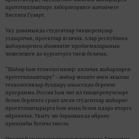
прототиплаштыру лабораториясе җитәкчесе
Висента Гуаярт.
Уку дәвамында студентлар тикшеренүләр
уздырачак, проектлар ясаячак. Алар республика
шәһәрләренең әһәмиятле проблемаларының
чишелешен дә күрсәтергә тиеш булачак.
“Шәһәр һәм технологияләр: киләчәк шәһәрләрен
прототиплаштыру” – шәһәр мохите өчен акыллы
технологияләр булдыру өлкәсендә беренче
программа. Россия һәм чит ил тикшеренүчеләре
белән берлектә грант алган студентлар шәһәрне
проектлаштырырга һәм аның белән идарә итәргә
өйрәнәчәк. Укыту эш барышында өйрәнү
принцибы буенча төзелә.
Проект һәм тикшеренүләр темаларын Татарстан