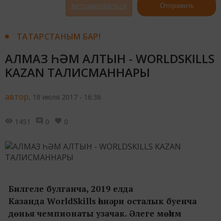
Авторизоваться
Отправить
ТАТАРСТАНЫМ БАР!
АЛМАЗ ҺӘМ АЛТЫН - WORLDSKILLS
KAZAN ТАЛИСМАННАРЫ
автор,
18 июля 2017 - 16:36
1451
0
0
Билгеле булганча, 2019 елда
Казанда WorldSkills һөнәри осталык буенча
дөнья чемпионаты узачак. Әлеге мөһим