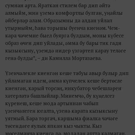
сумнан арта. Яраткан стилем бар дип әйтә
алмыйм, мин үземә комфортлы булган, уңайлы
әйберләр алам. Образымны да алдан уйлап
утырмыйм, һава торышы буенча киенәм. Чем-
кара чәчемне быел буярга булдым, моны күбесе
образ өчен дип уйлады, әмма бу бары тик гади
кызыксыну, үземдә нидер үзгәртеп карау теләге
генә булды”, − ди Камилла Мортазаева.
Үзенчәлекле киенгән кеше табуы авыр булыр дип
уйламаган идем, әмма күпчелек кеше бертөсле
киенгән, карый торсаң, инкубатор чебешләрен
хәтерләтә башлыйлар. Минемчә, бу күңелсез
күренеш, кеше мода артыннан чабып
үзенчәлеген югалта, үзенә карата кызыксыну
уятмый. Бара торгач, каршыма фиалка чәчәге
төсендәге яулык япкан кыз чыкты. Кыз
мөселманча киенсә дә, модадан артта калмаган,