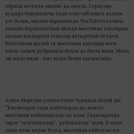
образы өстендә эшләве дә сизелә. Сораулар
яудыра башлаганчы гади генә сөйләшеп алдым
үзе белән, әңгәмә барышында YouTubeта үзенең
каналы барлыгын һәм шунда мөселман кызларын
кызыксындырган темалар яктыртуын белдем.
Контентын шулай ук мөселман кызлары өчен
кием-салым рубрикасы белән дә баета икән. Менә
эш нидә икән - кыз мода белән кызыксына.
Азизә Марсова үзенең стиле турында болай ди:
“Киемнәрне гади кибетләрдә дә, махсус
мөселман кибетләрендә дә алам. Гадиләрендә
төрле "толстовкалар", "рубашкалар" алам. Ә инде
озын итәк кирәк булса, мөселман кибетенә юл