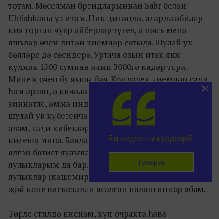
тотам. Мөселман брендларыннан Sabr белән
Uhtishkaны үз итәм. Ник дигәндә, аларда әбиләр
кия торган чуар әйберләр түгел, ә нәкъ менә
яшьләр өчен дигән киемнәр сатыла. Шулай ук
бәяләре дә сөендерә. Уртача озын итәк яки
күлмәк 1500 сумнан алып 5000гә кадәр тора.
Минем өчен бу яхшы бәя. Көндәлек киемнәр гади
һәм арзан, ә кичәләр өчен күлмәкләр бик
зиннәтле, әмма инде кыйммәтлерәк. Яулыкларны
шулай ук күбесенчә мөселман кибетләреннән
алам, гади кибетләрдәге шарф-палантиннар да
Яңа видеоны күрдеңме?
килешә миңа. Бәяләре төрлечә була: 500-700 сумга
алган батист яулыкларым да, 5 меңлек ефәк
Тулырак
яулыкларым да бар. Гомумән, кыш көне пашмин
яулыклар (кәшемир сортындагы җылы тукыма), ә
җәй көне вискозадан ясалган палантиннар ябам.
Төрле стилдә киенәм, күп очракта һава