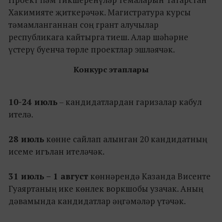
Хакимияте җиткерәчәк. Магистратура курсы
тәмамланганнан соң грант алучылар
республикага кайтырга тиеш. Алар шәһәрне
үстерү буенча төрле проектлар эшләячәк.
Конкурс этаплары
10-24 июль
– кандидатлардан гаризалар кабул
ителә.
28 июль
көнне сайлап алынган 20 кандидатның
исеме игълан ителәчәк.
31 июль – 1 август
көннәрендә Казанда Висенте
Гуаяртаның ике көнлек воркшобы узачак. Аның
дәвамында кандидатлар әңгәмәләр үтәчәк.