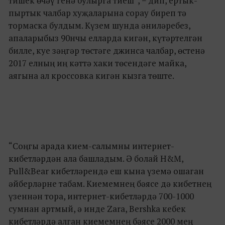
тишек өчәү генә булырга тиеш”, − дип, ертык-
пыртык чалбар хуҗаларына сорау биреп тә
тормаска булдым. Күзем шунда әниләребез,
апаларыбыз 90нчы елларда кигән, күтәртелгән
билле, куе зәңгәр төстәге джинса чалбар, өстенә
2017 елның иң кәттә хаки төсендәге майка,
аягына ал кроссовка кигән кызга төште.
“Соңгы арада кием-салымны интернет-
кибетләрдән ала башладым. Ә болай H&M,
Pull&Bear кибетләрендә еш кына үземә ошаган
әйберләрне табам. Киемемнең бәясе дә кибетнең
үзеннән тора, интернет-кибетләрдә 700-1000
сумнан артмый, ә инде Zara, Bershka кебек
кибетләрдә алган киемемнең бәясе 2000 мең