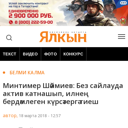
ТЕКСТ
ВИДЕО
ФОТО
КОНКУРС
БЕЛМИ КАЛМА
Минтимер Шәймиев: Без сайлауда
актив катнашып, илнең
бердәмлеген күрсәтергә тиеш
автор,
18 марта 2018 - 12:57