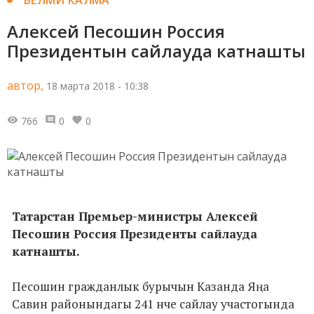
Алексей Песошин Россия
Президентын сайлауда катнашты
автор,
18 марта 2018 - 10:38
766
0
0
Татарстан Премьер-министры Алексей
Песошин Россия Президенты сайлауда
катнашты.
Песошин гражданлык бурычын Казанда Яңа
Савин районындагы 241 нче сайлау участогында