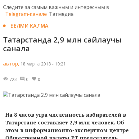
Следите за самым важным и интересным в
Telegram-канале
Татмедиа
БЕЛМИ КАЛМА
Татарстанда 2,9 млн сайлаучы
санала
автор,
18 марта 2018 - 10:21
723
0
0
На 8 часов утра численность избирателей в
Татарстане составляет 2,9 млн человек. Об
этом в информационно-экспертном центре
Общественной палаты РТ председатель