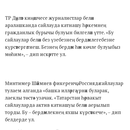
ТР Дәүләт киңәшчесе журналистлар белән
аралашканда сайлауда катнашу һәркемнең
гражданлык бурычы булуын билгеләп үтте. «Бу
сайлаулар белән без үзебезнең бердәмлегебезне
күрсәтергә тиеш. Безнең бердәм һәм көчле булуыбыз
мөһим», – дип искәртте ул.
Минтимер Шәймиев фикеренчә, Россиядә сайлаулар
тулаем алганда «башка илләргә үрнәк буларак,
лаеклы төстә» узачак. «Татарстан һәрвакыт
сайлауларда актив катнашуы белән аерылып
торды. Бу – бердәмлекнең яхшы күрсәткече», – дип
белдерде ул.