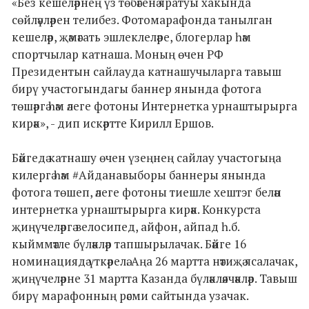
«Без кешеләрнең үз төбәгенә яратуы хакында
сөйләүләрен телибез. Фотомарафонда танылган
кешеләр, җәмәгать эшлеклеләре, блогерлар һәм
спортчылар катнаша. Моның өчен РФ
Президентын сайлауда катнашучыларга тавыш
бирү участогындагы баннер янында фотога
төшәргә һәм әлеге фотоны Интернетка урнаштырырга
кирәк», - дип искәртте Кирилл Ершов.
Бәйгедә катнашу өчен үзеңнең сайлау участогыңа
килергә һәм #Айданавыборы баннеры янында
фотога төшеп, әлеге фотоны тиешле хештэг белән
интернетка урнаштырырга кирәк. Конкурста
җиңүчеләргә велосипед, айфон, айпад һ.б.
кыйммәтле бүләкләр тапшырылачак. Бәйге 16
номинациядә үткәрелә. Аңа 26 мартта нәтиҗә ясалачак,
җиңүчеләрне 31 мартта Казанда бүләкләячәкләр. Тавыш
бирү марафонның рәсми сайтында узачак.