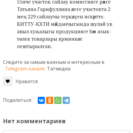
55нче участок сайлау комиссиясе рәисе
Татьяна Гарифуллина әлеге участокта 2
мең 229 сайлаучы теркәлүен искәртте.
КИТТУ-КХТИ мәйданчыгында шулай ук
авыл хуҗалыгы продукциясе һәм азык-
төлек товарлары ярминкәсе
оештырылган.
Следите за самым важным и интересным в
Telegram-канале
Татмедиа
Нравится
Поделиться:
Нет комментариев