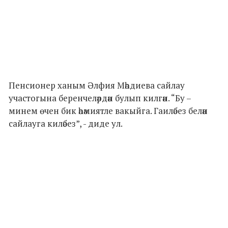
Пенсионер ханым Әлфия Мәһдиева сайлау
участогына беренчеләрдән булып килгән. “Бу –
минем өчен бик әһәмиятле вакыйга. Гаиләбез белән
сайлауга киләбез”, - диде ул.