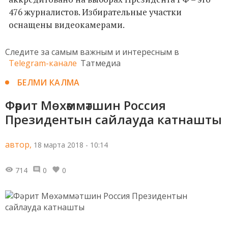
476 журналистов. Избирательные участки
оснащены видеокамерами.
Следите за самым важным и интересным в
Telegram-канале
Татмедиа
БЕЛМИ КАЛМА
Фәрит Мөхәммәтшин Россия
Президентын сайлауда катнашты
автор,
18 марта 2018 - 10:14
714
0
0