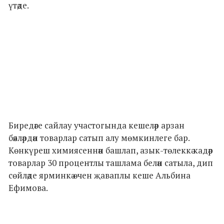
үтәде.
Биредәге сайлау участогында кешеләр арзан
бәяләрдән товарлар сатып алу мөмкинлеге бар.
Көнкүреш химиясеннән башлап, азык-төлеккә кадәр
товарлар 30 процентлы ташлама белән сатыла, дип
сөйләде ярминкә өчен җаваплы кеше Альбина
Ефимова.