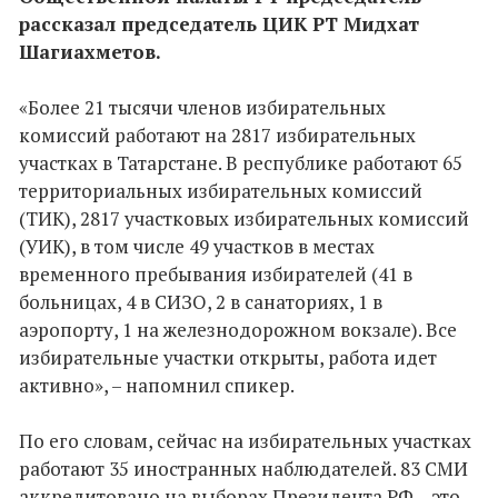
рассказал председатель ЦИК РТ Мидхат
Шагиахметов.
«Более 21 тысячи членов избирательных
комиссий работают на 2817 избирательных
участках в Татарстане. В республике работают 65
территориальных избирательных комиссий
(ТИК), 2817 участковых избирательных комиссий
(УИК), в том числе 49 участков в местах
временного пребывания избирателей (41 в
больницах, 4 в СИЗО, 2 в санаториях, 1 в
аэропорту, 1 на железнодорожном вокзале). Все
избирательные участки открыты, работа идет
активно», – напомнил спикер.
По его словам, сейчас на избирательных участках
работают 35 иностранных наблюдателей. 83 СМИ
аккредитовано на выборах Президента РФ – это