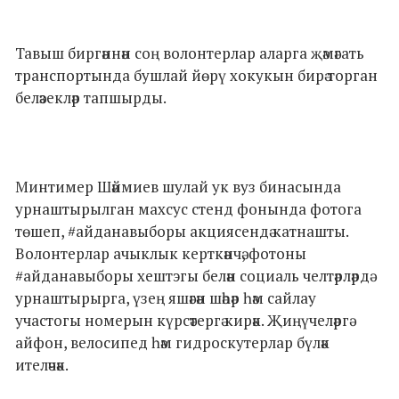
Тавыш биргәннән соң волонтерлар аларга җәмәгать
транспортында бушлай йөрү хокукын бирә торган
беләзекләр тапшырды.
Минтимер Шәймиев шулай ук вуз бинасында
урнаштырылган махсус стенд фонында фотога
төшеп, #айданавыборы акциясендә катнашты.
Волонтерлар ачыклык керткәнчә, фотоны
#айданавыборы хештэгы белән социаль челтәрләрдә
урнаштырырга, үзең яшәгән шәһәр һәм сайлау
участогы номерын күрсәтергә кирәк. Җиңүчеләргә
айфон, велосипед һәм гидроскутерлар бүләк
ителәчәк.