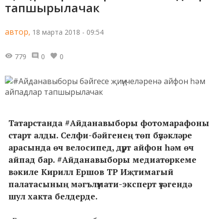
тапшырылачак
автор,
18 марта 2018 - 09:54
779
0
0
Татарстанда #Айданавыборы фотомарафоны
старт алды. Селфи-бәйгенең төп бүләкләре
арасында өч велосипед, дүрт айфон һәм өч
айпад бар. #Айданавыборы медиатөркеме
вәкиле Кирилл Ершов ТР Иҗтимагый
палатасының мәгълүмати-эксперт үзәгендә
шул хакта белдерде.