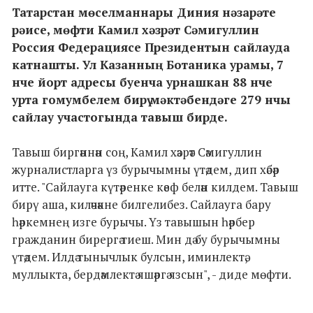
Татарстан мөселманнары Диния нәзарәте
рәисе, мөфти Камил хәзрәт Сәмигуллин
Россия Федерациясе Президентын сайлауда
катнашты. Ул Казанның Ботаника урамы, 7
нче йорт адресы буенча урнашкан 88 нче
урта гомумбелем бирү мәктәбендәге 279 нчы
сайлау участогында тавыш бирде.
Тавыш биргәннән соң, Камил хәзрәт Сәмигуллин
журналистларга үз бурычымны үтәдем, дип хәбәр
итте. "Сайлауга күтәренке кәеф белән килдем. Тавыш
бирү аша, киләчәкне билгелибез. Сайлауга бару
һәркемнең изге бурычы. Үз тавышын һәрбер
гражданин бирергә тиеш. Мин дә бу бурычымны
үтәдем. Илдә тынычлык булсын, иминлектә,
муллыкта, бердәмлектә яшәргә язсын", - диде мөфти.