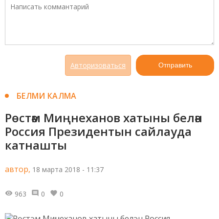
Авторизоваться
Отправить
БЕЛМИ КАЛМА
Рөстәм Миңнеханов хатыны белән
Россия Президентын сайлауда
катнашты
автор,
18 марта 2018 - 11:37
963
0
0