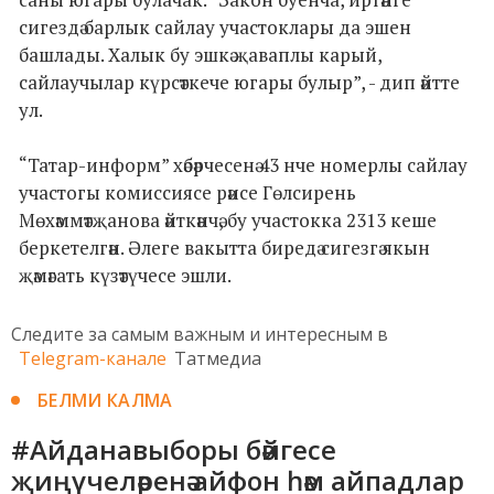
сигездә барлык сайлау участоклары да эшен
башлады. Халык бу эшкә җаваплы карый,
сайлаучылар күрсәткече югары булыр”, - дип әйтте
ул.
“Татар-информ” хәбәрчесенә 43 нче номерлы сайлау
участогы комиссиясе рәисе Гөлсирень
Мөхәммәтҗанова әйткәнчә, бу участокка 2313 кеше
беркетелгән. Әлеге вакытта биредә сигезгә якын
җәмәгать күзәтүчесе эшли.
Следите за самым важным и интересным в
Telegram-канале
Татмедиа
БЕЛМИ КАЛМА
#Айданавыборы бәйгесе
җиңүчеләренә айфон һәм айпадлар