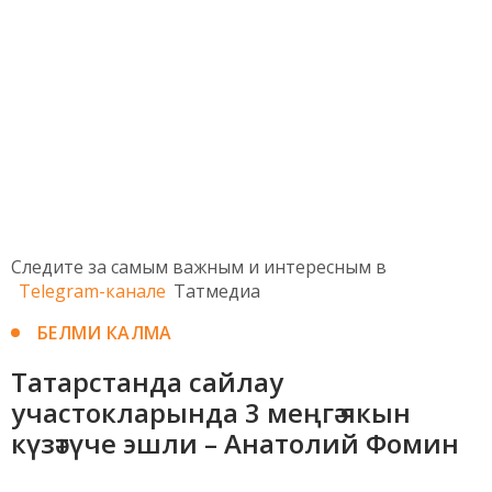
Следите за самым важным и интересным в
Telegram-канале
Татмедиа
БЕЛМИ КАЛМА
Татарстанда сайлау
участокларында 3 меңгә якын
күзәтүче эшли – Анатолий Фомин