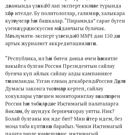
дәвамында үзәккә 30 лап эксперт киләчәге турында
хәбәр ителде. Бу политологлар, галимнәр, халыкара
күзәтүчеләр һәм башкалар. “Пирамида” сарае бүген
үзенә күрә дискуссия мәйданчыгы булачак.
Мәгълүмати-эксперт үзәгендә 40 ММЧ дан 150 дән
артык журналист аккредитацияләнгән.
“Республика, ил һәм бөтен дөнья өчен әһәмиятле
вакыйга булган Россия Президентын сайлау
буенча күп айлык сайлау алды кампаниясе
тәмамланды. Узган елның декабрендә Россия Дәүләт
Думасы законга төзәтмәләр кертеп, сайлау
хокуклары үтәлешен мониторинглау вәкаләтләрен
Россия һәм төбәкләрдәге Иҗтимагый палаталарга
йөкләгәч, бу шундук берничә сорау уятты. Ник?
Болай булганы юк иде бит? Мин әйтер идем, без
моңа таба күптәннән барабыз. Чөнки Иҗтимагый
палата төрле юнәлешләрне, иҗтимагый