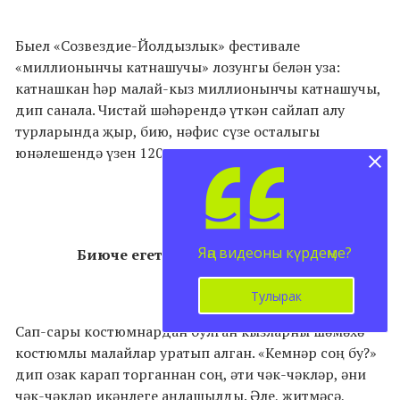
Быел «Созвездие-Йолдызлык» фестивале
«миллионынчы катнашучы» лозунгы белән уза:
катнашкан һәр малай-кыз миллионынчы катнашучы,
дип санала.
Чистай шәһәрендә үткән сайлап алу
турларында җыр, бию, нәфис сүзе осталыгы
юнәлешендә үзен 1200 кеше сынады.
Яңа видеоны күрдеңме?
Биюче егет башкаларны уздыра!
Тулырак
Сап-сары костюмнардан булган кызларны шәмәхә
костюмлы малайлар уратып алган. «Кемнәр соң бу?»
дип озак карап торганнан соң, әти чәк-чәкләр, әни
чәк-чәкләр икәнлеге аңлашылды. Әле, җитмәсә,