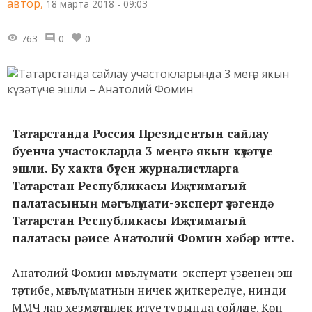
автор,
18 марта 2018 - 09:03
763
0
0
Татарстанда Россия Президентын сайлау
буенча участокларда 3 меңгә якын күзәтүче
эшли. Бу хакта бүген журналистларга
Татарстан Республикасы Иҗтимагый
палатасының мәгълүмати-эксперт үзәгендә
Татарстан Республикасы Иҗтимагый
палатасы рәисе Анатолий Фомин хәбәр итте.
Анатолий Фомин мәгълүмати-эксперт үзәгенең эш
тәртибе, мәгълүматның ничек җиткерелүе, нинди
ММЧ лар хезмәттәшлек итүе турында сөйләде. Көн