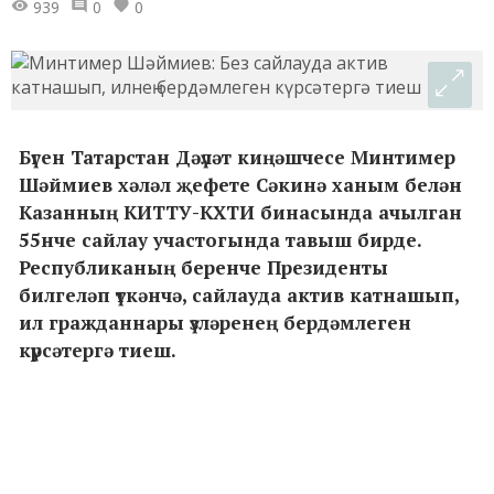
939
0
0
Бүген Татарстан Дәүләт киңәшчесе Минтимер
Шәймиев хәләл җефете Сәкинә ханым белән
Казанның КИТТУ-КХТИ бинасында ачылган
55нче сайлау участогында тавыш бирде.
Республиканың беренче Президенты
билгеләп үткәнчә, сайлауда актив катнашып,
ил гражданнары үзләренең бердәмлеген
күрсәтергә тиеш.