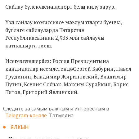
Сайлау бүлекчәсенә паспорт белән килү зарур.
Үзәк сайлау комиссиясе мәгълүматлары буенча,
бүгенге сайлауларда Татарстан
Республикасыннан 2,933 млн сайлаучы
катнашырга тиеш.
Исегезгә төшерәбез: Россия Президентына
кандидатлар исемлегендә: Сергей Бабурин, Павел
Грудинин, Владимир Жириновский, Владимир
Путин, Ксения Собчак, Максим Сурайкин, Борис
Титов, Григорий Явлинский.
Следите за самым важным и интересным в
Telegram-канале
Татмедиа
ЯЛКЫН