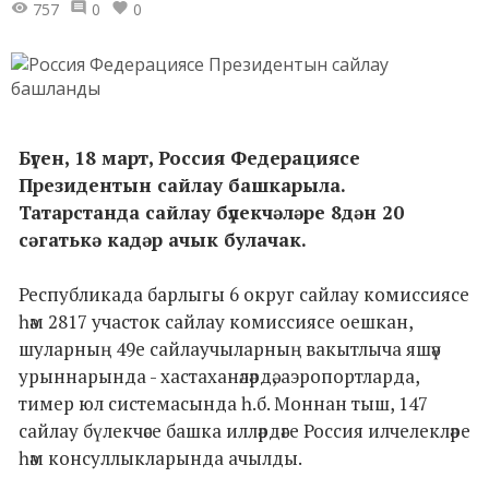
757
0
0
Бүген, 18 март, Россия Федерациясе
Президентын сайлау башкарыла.
Татарстанда сайлау бүлекчәләре 8дән 20
сәгатькә кадәр ачык булачак.
Республикада барлыгы 6 округ сайлау комиссиясе
һәм 2817 участок сайлау комиссиясе оешкан,
шуларның 49е сайлаучыларның вакытлыча яшәү
урыннарында - хастаханәләрдә, аэропортларда,
тимер юл системасында һ.б. Моннан тыш, 147
сайлау бүлекчәсе башка илләрдәге Россия илчелекләре
һәм консуллыкларында ачылды.