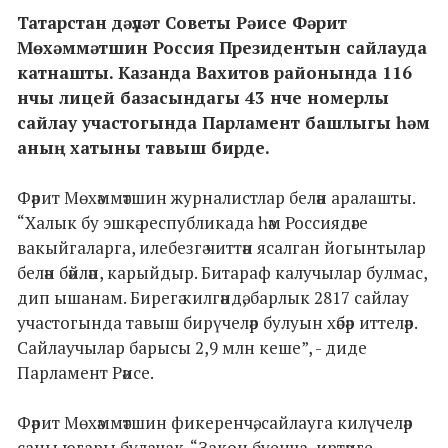
Татарстан дәүләт Советы Рәисе Фәрит
Мөхәммәтшин Россия Президентын сайлауда
катнашты. Казанда Вахитов районында 116
нчы лицей базасындагы 43 нче номерлы
сайлау участогында Парламент башлыгы һәм
аның хатыны тавыш бирде.
Фәрит Мөхәммәтшин журналистлар белән аралашты.
“Халык бу эшкә республикада һәм Россиядәге
вакыйгаларга, илебезгә читтән ясалган йогынтылар
белән бәйләп, карыйдыр. Битараф калучылар булмас,
дип ышанам. Бирегә килгәндә, барлык 2817 сайлау
участогында тавыш бирүчеләр булуын хәбәр иттеләр.
Сайлаучылар барысы 2,9 млн кеше”, - диде
Парламент Рәисе.
Фәрит Мөхәммәтшин фикеренчә, сайлауга килүчеләр
саны югары булачак. “Закон буенча, иртәнге