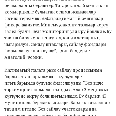
оешмаларны берләштерә. Татарстанда 6 меңгә якын
коммерцияле булмаган оешма исәпләнә, алар
сәясиләштерелмәгән. Әлбәттә, иҗтимагый оешмалар
фикере әһәмиятле. Минемчә, законга төзәтмәләр кертү
гадел булды. Безгә мониторинг уздыру йөкләнде. Бу
тавыш бирү көне генә түгел, кандидатларның
чыгарылуы, сайлау штаблары, сайлау фондлары
формалашуын да күзәтү”, - дип белдерде
Анатолий Фомин.
Иҗтимагый палата рәисе сайлау процессының
барлык этаплары җәмәгать күзәтүчеләре
игътибарында булуын билгеләп узды. “Без эшче
төркемнәрне формалаштырдык. Алар 3 меңгә якын
күзәтүчене өйрәтү белән шөгыльләнде. Бу барлык 43
муниципаль бермәлек вәкилләре. Барлык катламнар
тәкъдим ителде. Без сайлау участокларында
күзәтүчеләр аеруча объектив бәяләмә бирер дип