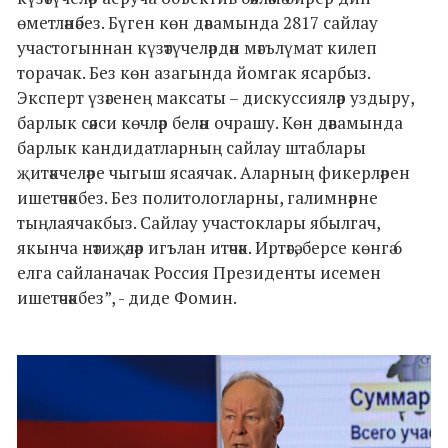
өметләнәбез. Бүген көн дәвамында 2817 сайлау
участогыннан күзәтүчеләрдән мәгълүмат килеп
торачак. Без көн азагында йомгак ясарбыз.
Эксперт үзәгенең максаты – дискуссияләр уздыру,
барлык сәяси көчләр белән очрашу. Көн дәвамында
барлык кандидатларның сайлау штаблары
җитәкчеләре чыгыш ясаячак. Аларның фикерләрен
ишетәчәкбез. Без политологларны, галимнәрне
тыңлаячакбыз. Сайлау участоклары ябылгач,
якынча нәтиҗәләр игълан итәчәк. Иртәгә, берсе көнгә 6
елга сайланачак Россия Президенты исемен
ишетәчәкбез”, - диде Фомин.