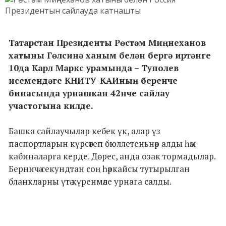
Татарстан Президенты Рөстәм Миңнеханов
хатыны Гөлсинә ханым белән бергә иртәнге
10да Карл Маркс урамында – Туполев
исемендәге КНИТУ-КАИның беренче
бинасында урнашкан 42нче сайлау
участогына килде.
Башка сайлаучылар кебек үк, алар үз
паспортларын күрсәтеп бюллетеньнәр алды һәм
кабиналарга керде. Дөрес, анда озак тормадылар.
Берничә секундтан соң һәркайсы тутырылган
бланкларны үтә күренмәле урнага салды.