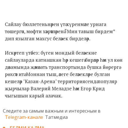
Сайлау бюллетеньнәрен үтә күренмәле урнага
төшергәч, мөфти хәзрәтләренә “Мин тавыш бирдем”
дип язылган махсус беләзек бирделәр.
Искәртеп үтәбез: бүген мондый беләзекне
сайлауларда катнашкан һәр кешегә бирәләр һәм ул көн
дәвамында җәмәгать транспортында бушка йөрергә
рөхсәт итә. Моннан тыш, әлеге беләзекләре булган
кешеләр "Казан-Арена" территориясендә популяр
җырчылар Валерий Меладзе һәм Егор Крид
чыгышын карый алачак.
Следите за самым важным и интересным в
Telegram-канале
Татмедиа
БЕЛМИ КАЛМА