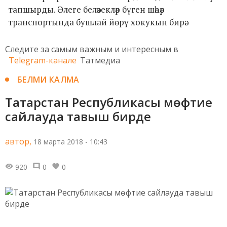
тапшырды. Әлеге беләзекләр бүген шәһәр
транспортында бушлай йөрү хокукын бирә.
Следите за самым важным и интересным в
Telegram-канале
Татмедиа
БЕЛМИ КАЛМА
Татарстан Республикасы мөфтие
сайлауда тавыш бирде
автор,
18 марта 2018 - 10:43
920
0
0