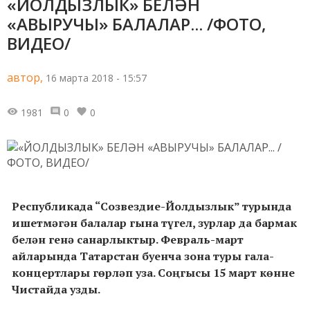
«ЙОЛДЫЗЛЫК» БЕЛӘН
«АВЫРУЧЫ» БАЛАЛАР... /ФОТО,
ВИДЕО/
автор,
16 марта 2018 - 15:57
1981
0
0
Республикада “Созвездие-Йолдызлык” турында
ишетмәгән балалар гына түгел, зурлар да бармак
белән генә санарлыктыр. Февраль-март
айларында Татарстан буенча зона туры гала-
концертлары гөрләп уза. Соңгысы 15 март көнне
Чистайда узды.