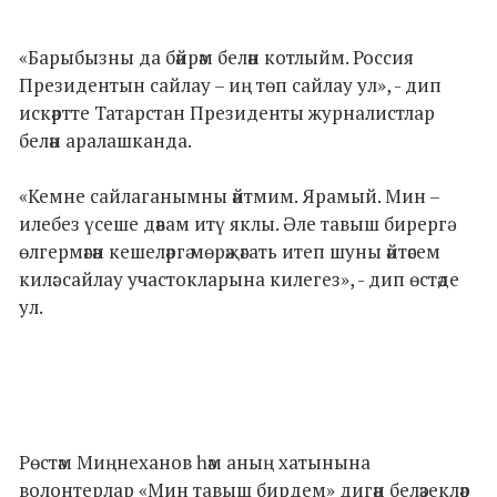
«Барыбызны да бәйрәм белән котлыйм. Россия
Президентын сайлау – иң төп сайлау ул», - дип
искәртте Татарстан Президенты журналистлар
белән аралашканда.
«Кемне сайлаганымны әйтмим. Ярамый. Мин –
илебез үсеше дәвам итү яклы. Әле тавыш бирергә
өлгермәгән кешеләргә мөрәҗәгать итеп шуны әйтәсем
килә: сайлау участокларына килегез», - дип өстәде
ул.
Рөстәм Миңнеханов һәм аның хатынына
волонтерлар «Мин тавыш бирдем» дигән беләзекләр