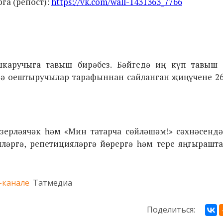
га (репост):
https://vk.com/wall-1431363_7766
ашкаручыга тавыш бирәбез. Бәйгедә иң күп тавыш
 ә оештыручылар тарафыннан сайланган җиңүчене 26
зерләячәк һәм «Мин татарча сөйләшәм!» сәхнәсенд
ләргә, репетицияләргә йөрергә һәм тере яңгырашт
-канале
Татмедиа
Поделиться: