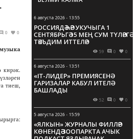
Т
6 августа 2026 - 13:55
РОССИЯДӘ ҺӘР УКУЧЫГА 1
0
0
СЕНТЯБРЬГӘ 15 МЕҢ СУМ ТҮЛӘРГӘ
ТӘКЪДИМ ИТТЕЛӘР
 музыка
59
0
0
6 августа 2026 - 13:51
 кирәк.
«IT-ЛИДЕР» ПРЕМИЯСЕНӘ
үзләрен
ГАРИЗАЛАР КАБУЛ ИТЕЛӘ
га тиеш,
БАШЛАДЫ
52
0
0
5 августа 2026 - 15:59
ырга:
«ЯЛКЫН» ЖУРНАЛЫ ФИЛЛӘР
КӨНЕНДӘ ЗООПАРКТА АЧЫК
ПОДКАСТ ЯЗДЫРАЧАК