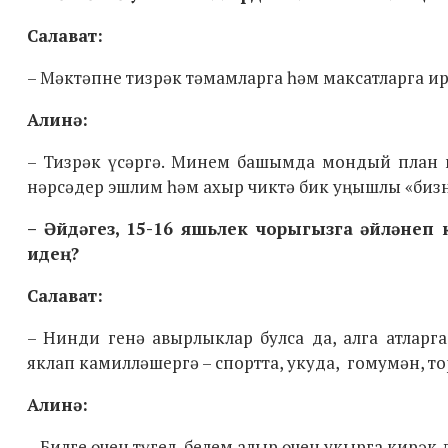
Салават:
– Мәктәпне тизрәк тәмамларга һәм максатларга ир
Алинә:
– Тизрәк үсәргә. Минем башымда мондый план ид
нәрсәдер эшлим һәм ахыр чиктә бик уңышлы «бизн
– Әйдәгез, 15-16 яшьлек чорыгызга әйләнеп
идең?
Салават:
– Нинди генә авырлыклар булса да, алга атларг
яклап камилләшергә – спортта, укуда, гомумән, то
Алинә:
– Билге өчен түгел, белем алыр өчен укырга кирәк