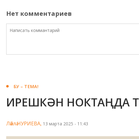
Нет комментариев
БУ – ТЕМА!
ИРЕШКӘН НОКТАҢДА Т
Ләйлә НУРИЕВА,
13 марта 2025 - 11:43