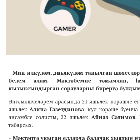
Мин илкүләм, дөньякүләм танылган шәхеслә
белем алам.
Мәктәбемне тәмамлап, һ
кызыксындырган сорауларны бирергә булдым
Әңгәмәшчеләрем арасында 21 яшьлек көрәшче ег
яшьлек
Алинә Газетдинова
; кул көрәше буенча
ансамбле солисты, 22 яшьлек
Айназ Сәлимов
.
табарсыз.
– Мәктәптә укыган елларда балачак хыялың н