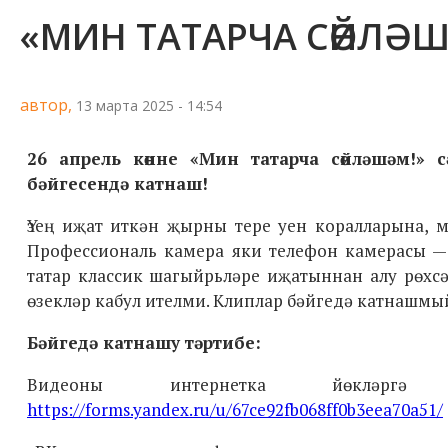
«МИН ТАТАРЧА СӨЙЛӘ
автор,
13 марта 2025 - 14:54
26 апрель көнне «Мин татарча сөйләшәм!» 
бәйгесендә катнаш!
Үзең иҗат иткән җырны тере уен коралларына, м
Профессиональ камера яки телефон камерасы —
татар классик шагыйрьләре иҗатыннан алу рөхсә
өзекләр кабул ителми. Клиплар бәйгедә катнашмы
Бәйгедә катнашу тәртибе:
Видеоны интернетка йөкләргә
https://forms.yandex.ru/u/67ce92fb068ff0b3eea70a51/