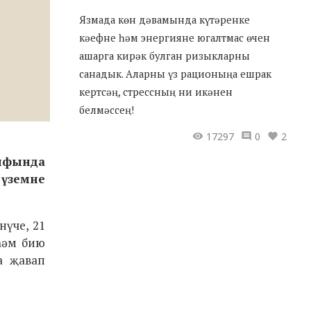
Язмада көн дәвамында күтәренке
кәефне һәм энергияне югалтмас өчен
ашарга кирәк булган ризыкларны
санадык. Аларны үз рационыңа ешрак
кертсәң, стрессның ни икәнен
белмәссең!
17297
0
2
ныфында
үземне
нүче, 21
һәм бию
да җавап