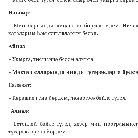
Ильвир:
– Мин бернинди киңәш тә бирмәс идем. Ничек
хаталарым һәм ялгышларым белән.
Айназ:
– Укырга, тиешенчә белем алырга.
–
Мәктәп елларында нинди түгәрәкләргә йөрдең
Салават:
– Көрәшкә генә йөрдем, һөнәремә бәйле түгел.
Алинә:
– Бөтенләй бәйле түгел, хәзер мин программис
түгәрәкләренә йөрдем.