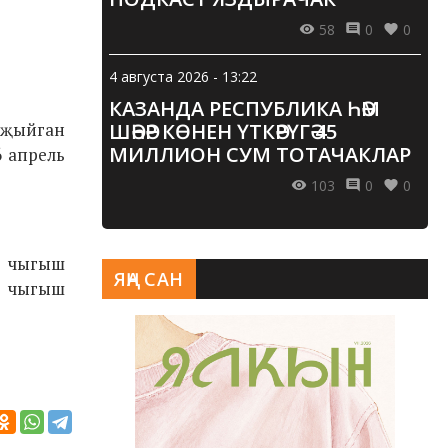
58
0
0
4 августа 2026 - 13:22
КАЗАНДА РЕСПУБЛИКА ҺӘМ
 җыйган
ШӘҺӘР КӨНЕН ҮТКӘРҮГӘ 45
МИЛЛИОН СУМ ТОТАЧАКЛАР
 апрель
103
0
0
ә чыгыш
ЯҢА САН
а чыгыш