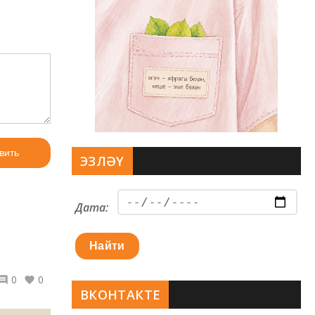
вить
ЭЗЛӘҮ
Дата:
Найти
0
0
ВКОНТАКТЕ