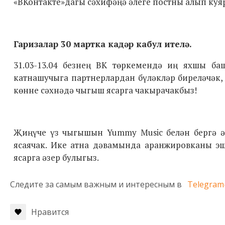
«ВКонтакте»дагы сәхифәңә әлеге постны алып куяр
Гаризалар 30 мартка кадәр кабул ителә.
31.03-13.04 безнең ВК төркемендә иң яхшы б
катнашучыга партнерлардан бүләкләр биреләчәк,
көнне сәхнәдә чыгыш ясарга чакырачакбыз!
Җиңүче үз чыгышын Yummy Music белән бергә ә
ясаячак. Ике атна дәвамында аранжировканы эш
ясарга әзер булыгыз.
Следите за самым важным и интересным в
Telegram
Нравится