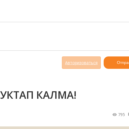
Авторизоваться
Отпра
УКТАП КАЛМА!
795