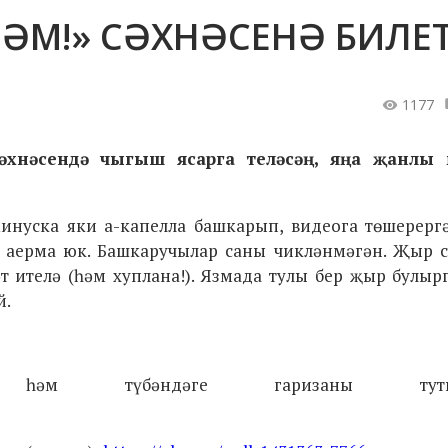
ШӘМ!» СӘХНӘСЕНӘ БИЛЕ
1177
сәхнәсендә чыгыш ясарга теләсәң, яңа җанлы
инуска яки а-капелла башкарып, видеога төшерергә
 аерма юк. Башкаручылар саны чикләнмәгән. Җыр с
т ителә (һәм хуплана!). Язмада тулы бер җыр булыр
й.
 һәм түбәндәге гаризаны тутыр