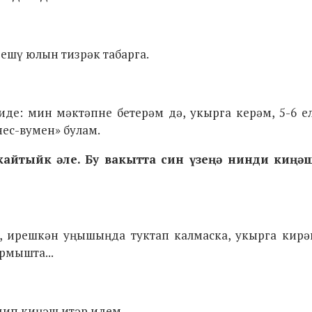
ешү юлын тизрәк табарга.
е: мин мәктәпне бетерәм дә, укырга керәм, 5-6 ел
ес-вумен» булам.
 кайтыйк әле. Бу вакытта син үзеңә нинди киңә
а, ирешкән уңышыңда туктап калмаска, укырга кирә
рмышта...
 дип киңәш итәр идем.