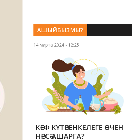
АШЫЙБЫЗМЫ?
14 марта 2024 - 12:25
КӘЕФ КҮТӘРЕНКЕЛЕГЕ ӨЧЕН
НӘРСӘ АШАРГА?