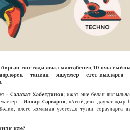
р биргән гап-гади авыл мәктәбенең 10 нчы сый
өнәрләрен тапкан яшүсмер егет-кызларга 
.
ет –
Салават Хәбетдинов
; иҗат эше белән шөгыльлә
 мастер –
Илвир Сәрвәров
; «Агыйдел» дәүләт җыр 
 Бәлки, әлеге язмамда үзегездә туган сорауларга 
инди иде?