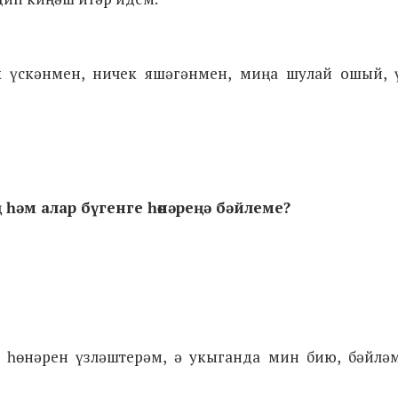
 үскәнмен, ничек яшәгәнмен, миңа шулай ошый, 
 һәм алар бүгенге һөнәреңә бәйлеме?
т һөнәрен үзләштерәм, ә укыганда мин бию, бәйләм