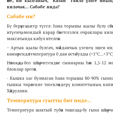
Әйе, ни кызганыч, “Казан” гаилә үзәге ян
киләчәк... Сәбәбе нидә?
Сәбәбе ни?
Бу берәүгә дә сер түгел: һава торышы җылы булу сәб
итүенчә, мондый карар бәхетсезлек очраклары к
максатында кабул ителгән.
−
Артык җылы булгач, мәйданчык үзенең эшен инде
көннәрендә температура 0 дан өстә булды (+1°C…+3°C)
Нәтиҗәдә, боз шәһәрчегендәге сыннарны һәм 1,5-12
блоклар эрегән.
- Кышка хас булмаган һава торышы 80-90% сыннар
тышкы тирәлекне төзекләндерү комитетының капит
Хәйруллин.
Температура суытты бит инде...
Температура шактый түбән төшсә дә, бу гына шәһ