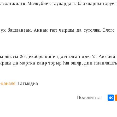
 хәлгә килгән. Мәсәлән, биек таулардагы блокларның эрүе
 үк башланган. Аннан төп чыршы да сүтеләчәк. Әлеге 
чыршысы 26 декабрь көнендә ачылган иде. Ул Россиядә
 чыршы да мартка кадәр торыр һәм эшләр, дип планлаш
-канале
Татмедиа
Поделиться: