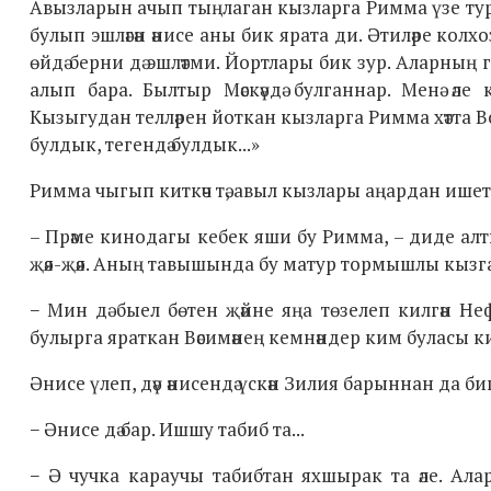
Авызларын ачып тыңлаган кызларга Римма үзе турында 
булып эшләгән әнисе аны бик ярата ди. Әтиләре ко
өйдә берни дә эшләтми. Йортлары бик зур. Аларның га
алып бара. Былтыр Мәскәүдә булганнар. Менә әле к
Кызыгудан телләрен йоткан кызларга Римма хәтта Вол
булдык, тегендә булдык...»
Римма чыгып киткәч тә, авыл кызлары аңардан ишетк
– Прәме кинодагы кебек яши бу Римма, – диде алт
җәя-җәя. Аның тавышында бу матур тормышлы кызга 
− Мин дә быел бөтен җәйне яңа төзелеп килгән Нефт
булырга яраткан Вәсимәнең кемнәндер ким буласы к
Әнисе үлеп, дәү әнисендә үскән Зилия барыннан д
− Әнисе дә бар. Ишшу табиб та...
− Ә чучка караучы табибтан яхшырак та әле. Ала