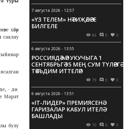
гә туры
7 августа 2026 - 12:57
«ҮЗ ТЕЛЕМ» НӘТИҖӘЛӘРЕ
БИЛГЕЛЕ
те хәбәр
66
0
0
н саклау
6 августа 2026 - 13:55
 гыйнвар
РОССИЯДӘ ҺӘР УКУЧЫГА 1
СЕНТЯБРЬГӘ 15 МЕҢ СУМ ТҮЛӘРГӘ
ТӘКЪДИМ ИТТЕЛӘР
 ясалган
79
0
0
де, - ди
6 августа 2026 - 13:51
се Марат
«IT-ЛИДЕР» ПРЕМИЯСЕНӘ
ГАРИЗАЛАР КАБУЛ ИТЕЛӘ
БАШЛАДЫ
70
0
0
ылы булу