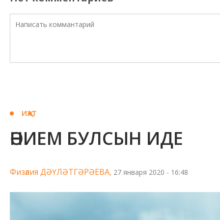
ИҖАТ
ӘНИЕМ БУЛСЫН ИДЕ
Физәлия ДӘҮЛӘТГӘРӘЕВА,
27 января 2020 - 16:48