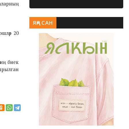
 аларның
ЯҢА САН
эшләр 20
 иң биек
тырылган