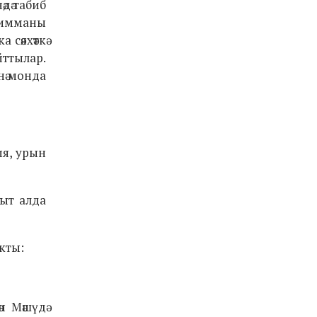
дә табиб
 Римманы
сәяхәткә
йттылар.
нә монда
ия, урын
кыт алда
ыкты:
н Мәшүдә