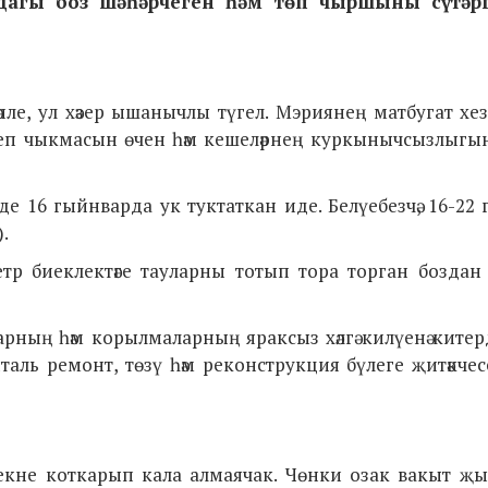
ындагы боз шәһәрчеген һәм төп чыршыны сүтәр
әпле, ул хәзер ышанычлы түгел. Мэриянең матбугат хезмә
илеп чыкмасын өчен һәм кешеләрнең куркынычсызлыгы
 16 гыйнварда ук туктаткан иде. Белүебезчә, 16-22
.
 метр биеклектәге тауларны тотып тора торган боздан
ның һәм корылмаларның яраксыз хәлгә килүенә китер
аль ремонт, төзү һәм реконструкция бүлеге җитәкче
әрчекне коткарып кала алмаячак. Чөнки озак вакыт җ