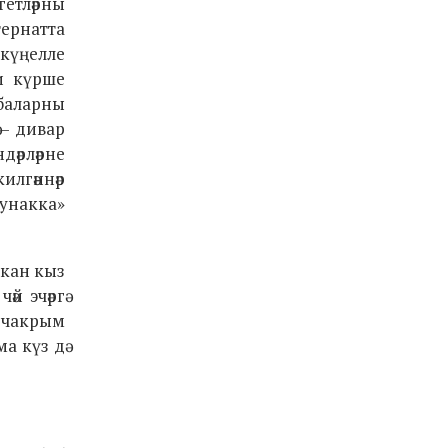
гетләрны
тернатта
 күңелле
ки күрше
мбаларны
 – дивар
дәрләрне
илгәннәр
кунакка»
ткан кыз
й эчәргә
з чакрым
а күз дә