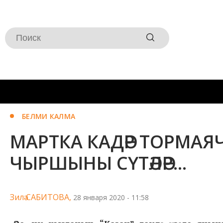
БЕЛМИ КАЛМА
МАРТКА КАДӘР ТОРМАЯЧА
ЧЫРШЫНЫ СҮТӘЛӘР...
Зилә САБИТОВА,
28 января 2020 - 11:58