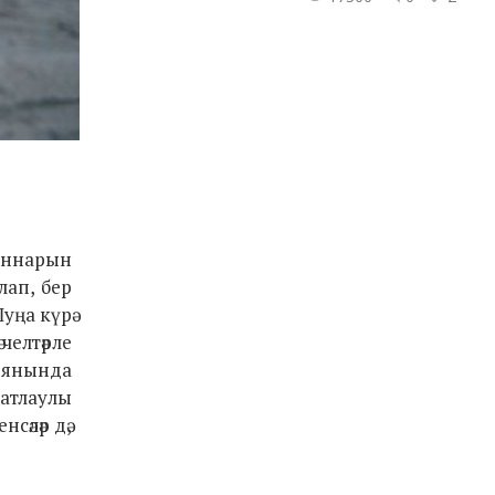
ганнарын
лап, бер
уңа күрә
челтәрле
е янында
катлаулы
сәләр дә,