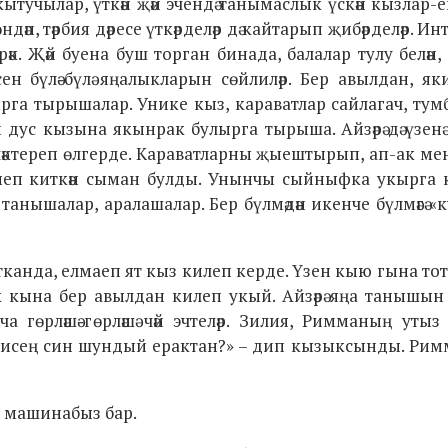
Укытучылар, үткән җәй эчендә танымаслык үскән кызлар-е
п, тәрбия дәресе үткәрделәр дә кайтарып җибәрделәр. Ин
әк. Җәй буена буш торган бинада, балалар тулу белән,
рсен бүлә-бүлә яңалыкларын сөйлиләр. Бер авылдан, я
рга тырышалар. Унике кыз, караватлар сайлагач, ту
 дус кызына якынрак булырга тырыша. Айзәрә дә үзенә
ләктереп өлгерде. Караватларны җыештырып, ап-ак мен
әнеп киткән сыман булды. Унынчы сыйныфка укырга к
 танышалар, аралашалар. Бер бүлмәдән икенче бүлмәгә «
тканда, елмаеп ят кыз килеп керде. Үзен кыю гына то
к кына бер авылдан килеп укый. Айзәрә яңа танышын чә
ча гөрләшә-гөрләшә чәй эчтеләр. Зилия, Римманың уты
өрисең син шундый ерактан?» – дип кызыксынды. Римм
а машинабыз бар.