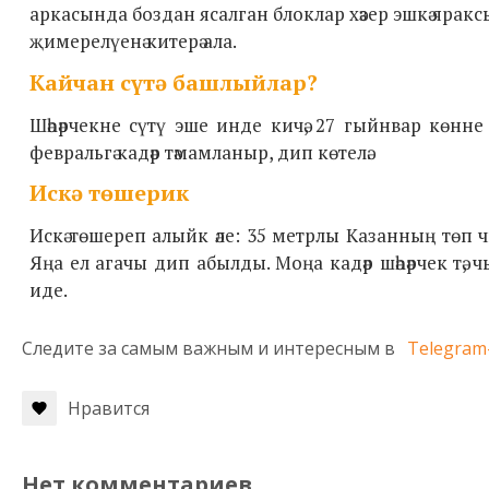
аркасында боздан ясалган блоклар хәзер эшкә яраксыз
җимерелүенә китерә ала.
Кайчан сүтә башлыйлар?
Шәһәрчекне сүтү эше инде кичә, 27 гыйнвар көнне
февральгә кадәр тәмамланыр, дип көтелә.
Искә төшерик
Искә төшереп алыйк әле: 35 метрлы Казанның төп 
Яңа ел агачы дип абылды. Моңа кадәр шәһәрчек тә,
иде.
Следите за самым важным и интересным в
Telegram
Нравится
Нет комментариев