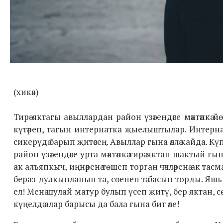
(хикәя)
Тирә-яктагы авыллардан район үзәгендәге мәктәпкә
күтәреп, тагын интернатка җыелыштылар. Интернат
сикерүдә барып җитәсең. Авыллар гына әллә кайда. К
район үзәгендәге урта мәктәпкә тирә-яктан шактый г
ак алъяпкыч, иңнәренә төшеп торган чәчләренә ак та
бераз дулкынланып та, сөенеп тә басып торды. Яшь 
ел! Менә шулай матур булып үсеп җитү, бер яктан, сөе
күңелдә алар барысы да бала гына бит әле!