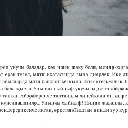
 йөреп укучы балалар, көз ишек шаку белән, мендәр-юр
 ерак түгел, мәктәп ихатасында гына диярлек. Ике ат
үп авылларда мәктәп башлангыч кына, яки сигезьеллык. Ш
ына бала җыела. Унынчы сыйныф укучысы, өстенә бәйрәмчә 
сма таккан Айзәрә беренче тантаналы линейкада иптәшләр
күңелдә әллә ниләр... Унынчы сыйныф! Нинди җаваплы, 
ндерсә, икенче яктан, өркетә дә. Тыштан нинди зур күрен