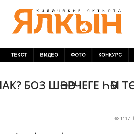
ТЕКСТ
ВИДЕО
ФОТО
КОНКУРС
К? БОЗ ШӘҺӘРЧЕГЕ ҺӘМ Т
1117