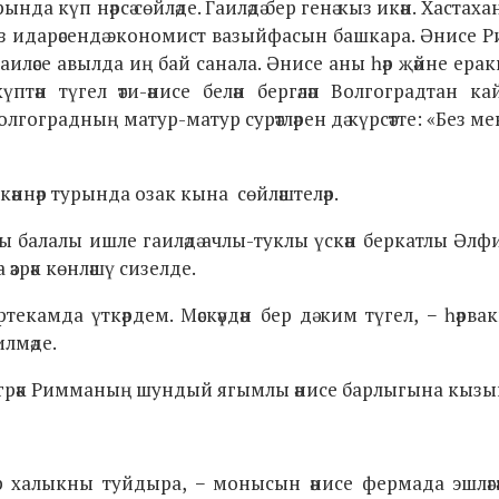
күп нәрсә сөйләде. Гаиләдә бер генә кыз икән. Хастаханә
лхоз идарәсендә экономист вазыйфасын башкара. Әнисе
иләсе авылда иң бай санала. Әнисе аны һәр җәйне еракка 
үптән түгел әти-әнисе белән бергәләп Волгоградтан ка
гоградның матур-матур сурәтләрен дә күрсәтте: «Без ме
әннәр турында озак кына сөйләштеләр.
ы балалы ишле гаиләдә ачлы-туклы үскән беркатлы Әлф
әзрәк көнләшү сизелде.
екамда үткәрдем. Мәскәүдән бер дә ким түгел, − һәрва
илмәде.
а бигрәк Римманың шундый ягымлы әнисе барлыгына кыз
р халыкны туйдыра, − монысын әнисе фермада эшләгә