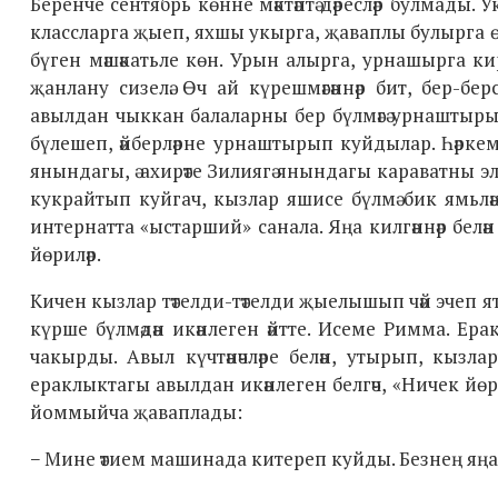
Беренче сентябрь көнне мәктәптә дәресләр булмады. 
классларга җыеп, яхшы укырга, җаваплы булырга өндә
бүген мәшәкатьле көн. Урын алырга, урнашырга кир
җанлану сизелә. Өч ай күрешмәгәннәр бит, бер-бе
авылдан чыккан балаларны бер бүлмәгә урнаштыры
бүлешеп, әйберләрне урнаштырып куйдылар. Һәркем
янындагы, ә ахирәте Зилиягә янындагы караватны э
кукрайтып куйгач, кызлар яшисе бүлмә бик ямьл
интернатта «ыстарший» санала. Яңа килгәннәр белән
йөриләр.
Кичен кызлар тәтелди-тәтелди җыелышып чәй эчеп я
күрше бүлмәдән икәнлеген әйтте. Исеме Римма. Ера
чакырды. Авыл күчтәнәчләре белән, утырып, кызлар
ераклыктагы авылдан икәнлеген белгәч, «Ничек й
йоммыйча җаваплады:
− Мине әтием машинада китереп куйды. Безнең яң