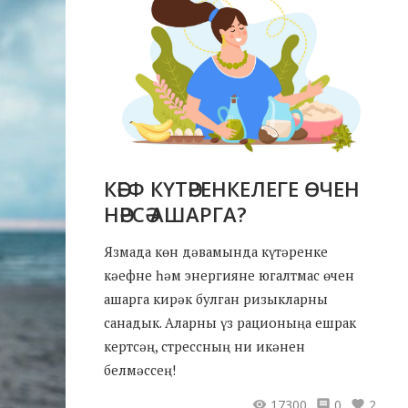
КӘЕФ КҮТӘРЕНКЕЛЕГЕ ӨЧЕН
НӘРСӘ АШАРГА?
Язмада көн дәвамында күтәренке
кәефне һәм энергияне югалтмас өчен
ашарга кирәк булган ризыкларны
санадык. Аларны үз рационыңа ешрак
кертсәң, стрессның ни икәнен
белмәссең!
17300
0
2