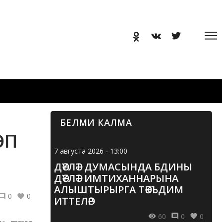
БЕЛМИ КАЛМА
ӨП
7 августа 2026 - 13:00
ДӘҮЛӘТ ДУМАСЫНДА БДИНЫ
ДӘҮЛӘТ ИМТИХАННАРЫНА
АЛЫШТЫРЫРГА ТӘКЪДИМ
0
0
ИТТЕЛӘР
60
0
0