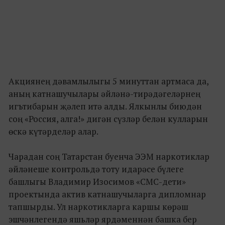
Акциянең дәвамлылыгы 5 минуттан артмаса да,
аның катнашучылары әйләнә-тирәдәгеләрнең
игътибарын җәлеп итә алды. Ялкынлы биюдән
соң «Россия, алга!» дигән сүзләр белән кулларын
өскә күтәрделәр алар.
Чарадан соң Татарстан буенча ЭЭМ наркотиклар
әйләнеше контрольдә тоту идарәсе бүлеге
башлыгы Владимир Изосимов «СМС-дети»
проектында актив катнашучыларга дипломнар
тапшырды. Ул наркотикларга каршы көрәш
эшчәнлегендә яшьләр ярдәменнән башка бер