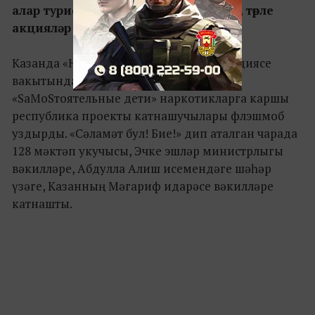
алар туристларга ярдәм иткән арада, төрле
акцияләр дә уздырырга вакыт таба.
Казанда «Наркотикларсыз тормыш» акциясе
вакытында Игенчеләр сарае янында
«SаМоSтоятельные дети» наркотикларга каршы
республика проекты катнашучылары флэшмоб
уздырды. «Сәламәт бул! Бие!» дип аталган чарада
128 мәктәп укучысы, Эчке эшләр министрлыгы
вәкилләре, Абдулла Алиш исемендәге шәһәр
үзәге, Казанның Мәгариф идарәсе вәкилләре
катнашты.