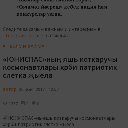
«Сәламәт йөгереш» кебек акция һәм
конкурслар узган.
Следите за самым важным и интересным в
Telegram-канале
Татмедиа
БЕЛМИ КАЛМА
«ЮНИСПАС»ның яшь коткаручы
космонавтлары хәрби-патриотик
слетка җыела
автор,
26 июня 2017 - 12:57
1237
0
0