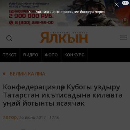
3
Автоматическое закрытие баннера через
ТЕКСТ
ВИДЕО
ФОТО
КОНКУРС
БЕЛМИ КАЛМА
Конфедерацияләр Кубогы уздыру
Татарстан икътисадына киләчәктә
уңай йогынты ясаячак
автор,
26 июня 2017 - 17:16