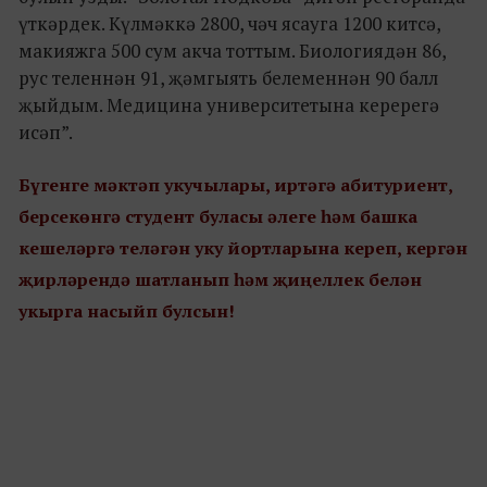
үткәрдек. Күлмәккә 2800, чәч ясауга 1200 китсә,
макияжга 500 сум акча тоттым. Биологиядән 86,
рус теленнән 91, җәмгыять белеменнән 90 балл
җыйдым. Медицина университетына керерегә
исәп”.
Бүгенге мәктәп укучылары, иртәгә абитуриент,
берсекөнгә студент буласы әлеге һәм башка
кешеләргә теләгән уку йортларына кереп, кергән
җирләрендә шатланып һәм җиңеллек белән
укырга насыйп булсын!