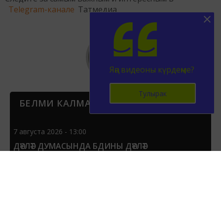
Telegram-канале
Татмедиа
Яңа видеоны күрдеңме?
Тулырак
БЕЛМИ КАЛМА
7 августа 2026 - 13:00
ДӘҮЛӘТ ДУМАСЫНДА БДИНЫ ДӘҮЛӘТ
ИМТИХАННАРЫНА АЛЫШТЫРЫРГА ТӘКЪДИМ
ИТТЕЛӘР
65
0
0
7 августа 2026 - 12:57
«ҮЗ ТЕЛЕМ» НӘТИҖӘЛӘРЕ БИЛГЕЛЕ