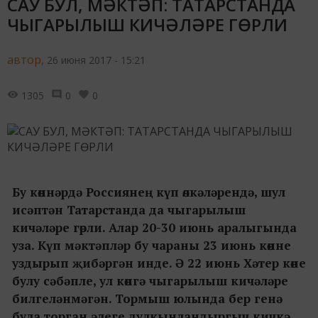
САУ БУЛ, МӘКТӘП: ТАТАРСТАНДА
ЧЫГАРЫЛЫШ КИЧӘЛӘРЕ ГӨРЛИ
автор,
26 июня 2017 - 15:21
1305
0
0
Бу көннәрдә Россиянең күп өлкәләрендә, шул
исәптән Татарстанда да чыгарылыш
кичәләре гөрли. Алар 20-30 июнь аралыгында
уза. Күп мәктәпләр бу чараны 23 июнь көнне
уздырып җибәргән инде. Ә 22 июнь Хәтер көне
булу сәбәпле, ул көнгә чыгарылыш кичәләре
билгеләнмәгән. Тормыш юлында бер генә
була торган әлеге дулкынландыргыч кичкә