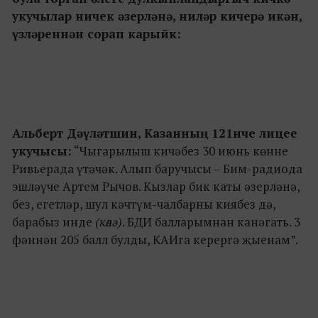
укучылар ничек әзерләнә, ниләр кичерә икән,
үзләреннән сорап карыйк:
Альберт Дәүләтшин, Казанның 121нче лицее
укучысы:
“Чыгарылыш кичәбез 30 июнь көнне
Ривьерада үтәчәк. Алып баручысы – Бим-радиода
эшләүче Артем Рычов. Кызлар бик каты әзерләнә,
без, егетләр, шул кәчтүм-чалбарны киябез дә,
барабыз инде
(көлә)
. БДИ балларымнан канәгать. 3
фәннән 205 балл булды, КАИга керергә җыенам”.