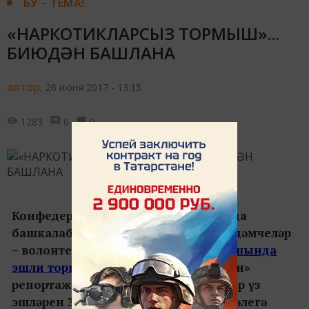
БУ – ТЕМА!
«НАРКОТИКЛАРСЫЗ ТОРМЫШ»...
БИЮДӘН БАШЛАНА
автор,
26 июня 2017 - 13:15
1283
0
0
Конфедерацияләр Кубогы вакытында
башкалабыз кунакларына иң зур ярдәмчеләр
– волонтерлар.
Игенчеләр сарае каршында
эшли торган яшьләр турында
«Ялкын»
репортаж әзерләгән иде. Волонтерлар үз
эшләрен 30 июньдә тәмамлаячак. Ә әлегә