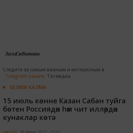
Зилә Сабитова
Следите за самым важным и интересным в
Telegram-канале
Татмедиа
БЕЛМИ КАЛМА
15 июль көнне Казан Сабан туйга
бөтен Россиядән һәм чит илләрдән
кунаклар көтә
автор,
26 июня 2017 - 15:01