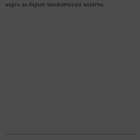
нәрсә дә барып чыкмаячагын аңлатты.