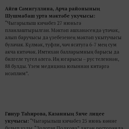
Айгөл Сәмигуллина, Арча районының
Шушмабаш урта мәктәбе укучысы:
“Чыгарылыш кичәбез 27 июньгә
планлаштырылган. Мәктәп ашханәсендә үтәчәк,
алып баручысы да үзебезенең мәктәп укытучысы
булачак. Күлмәк, туфли, чәч ясатуга 6-7 мең сум
акча китәчәк. Имтихан балларымның барысы да
билгеле түгел әлегә. Иң югарысы – рус теленнән,
88 булды. Үзем медицина юлыннан китәргә
исәплим”.
Гөлнур Таһирова, Казанның 5нче лицее
укучысы:
“Чыгарылыш кичәбез 25 июнь көнне
булып узды. “Золотая Подкова” дигән ресторанда