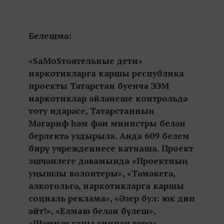
Белешмә:
«SаМоSтоятельные дети»
наркотикларга каршы республика
проекты Татарстан буенча ЭЭМ
наркотиклар әйләнеше контрольдә
тоту идарәсе, Татарстанның
Мәгариф һәм фән министры белән
берлектә уздырыла. Анда 609 белем
бирү учреждениесе катнаша. Проект
эшчәнлеге дәвамында «Проектның
уңышлы волонтеры», «Тәмәкегә,
алкогольгә, наркотикларга каршы
социаль реклама», «Әзер бул: юк дип
әйт!», «Елмаю белән бүлеш»,
«Шәмнәр саны синнән тора»,