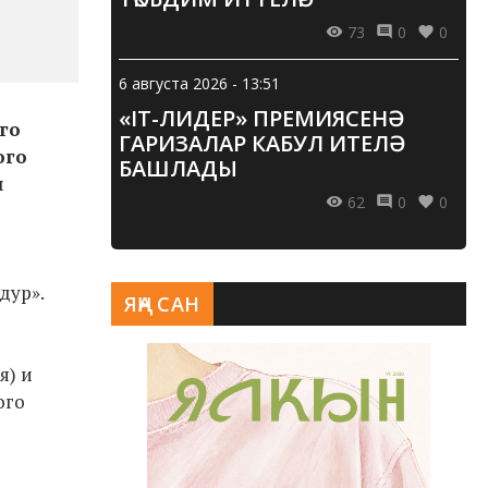
73
0
0
6 августа 2026 - 13:51
«IT-ЛИДЕР» ПРЕМИЯСЕНӘ
го
ГАРИЗАЛАР КАБУЛ ИТЕЛӘ
ого
БАШЛАДЫ
л
62
0
0
дур».
ЯҢА САН
я) и
ого