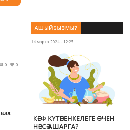
АШЫЙБЫЗМЫ?
14 марта 2024 - 12:25
0
0
ения
КӘЕФ КҮТӘРЕНКЕЛЕГЕ ӨЧЕН
НӘРСӘ АШАРГА?