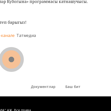
яләр Кубогына» программасы катнашучысы.
теп барыгыз!
-канале
Татмедиа
Документлар
Баш бит
ДИА" АҖ. Все права