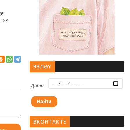
не
а 28
ЭЗЛӘҮ
Дата:
Найти
ВКОНТАКТЕ
вить