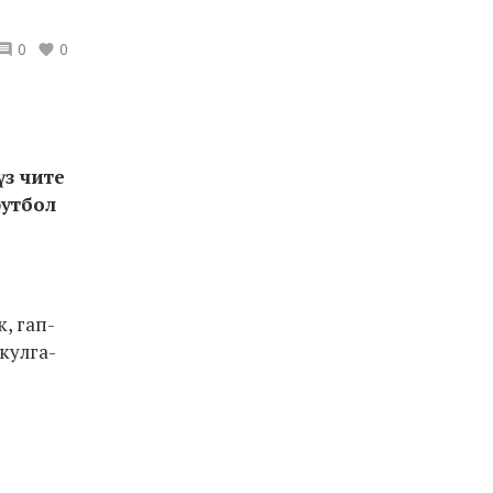
0
0
үз чите
футбол
, гап-
кулга-