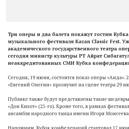
Три оперы и два балета покажут гостям Кубк
музыкального фестиваля Kazan Classic Fest. У
академического государственного театра опе
сегодня министр культуры РТ Айрат Сибагату
неаккредитованных СМИ Кубка конфедераций
Сегодня, 19 июня, состоится показ оперы «Аида». 2
«Евгений Онегин» прозвучит на сцене театра 29 и
Публике также будут представлены такие шедевры 
«Дон Кихот» (25-го). Кроме того, в рамках фестив
ансамбля народного танца имени Игоря Моисеева (
Напомним, Кубок конфедераций стартовал 17 июн