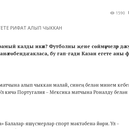
1590
рамый калды икән? Футболны җене сөймәүчеләр дә к
анә төбендә сакласа, бу гап-гади Казан егете аны 
атчына алып чыккан малай, синең белән минем кебек
 Ул кичә Португалия – Мексика матчына Роналду белән 
 Балалар-яшүсмерләр спорт мәктәбенә йөри. Ул –