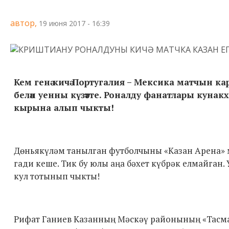
автор,
19 июня 2017 - 16:39
Кем генә кичә Португалия – Мексика матчын ка
белән уенны күзәтте. Роналду фанатлары кунакх
кырына алып чыкты!
Дөньякүләм танылган футболчыны «Казан Арена» м
гади кеше. Тик бу юлы аңа бәхет күбрәк елмайган.
кул тотынып чыкты!
Рифат Ганиев Казанның Мәскәү районының «Тасма»