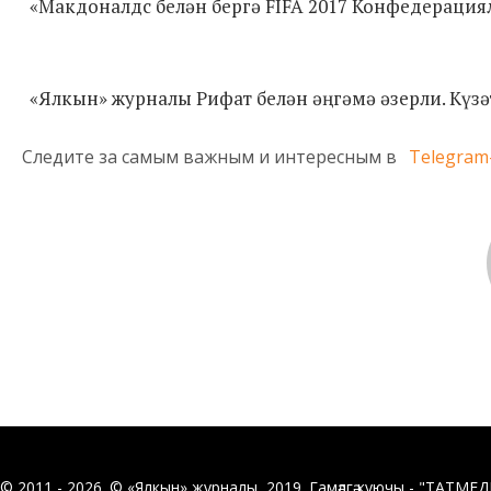
«Макдоналдс белән бергә FIFA 2017 Конфедераци
«Ялкын» журналы Рифат белән әңгәмә әзерли. Күзә
Следите за самым важным и интересным в
Telegram
© 2011 - 2026. © «Ялкын» журналы, 2019. Гамәлгә куючы - "ТАТМЕ