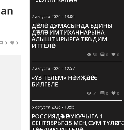
zan
7 августа 2026 - 13:00
ДӘҮЛӘТ ДУМАСЫНДА БДИНЫ
ДӘҮЛӘТ ИМТИХАННАРЫНА
АЛЫШТЫРЫРГА ТӘКЪДИМ
0
0
ИТТЕЛӘР
50
0
0
7 августа 2026 - 12:57
«ҮЗ ТЕЛЕМ» НӘТИҖӘЛӘРЕ
БИЛГЕЛЕ
51
0
0
6 августа 2026 - 13:55
РОССИЯДӘ ҺӘР УКУЧЫГА 1
СЕНТЯБРЬГӘ 15 МЕҢ СУМ ТҮЛӘРГӘ
ТӘКЪДИМ ИТТЕЛӘР