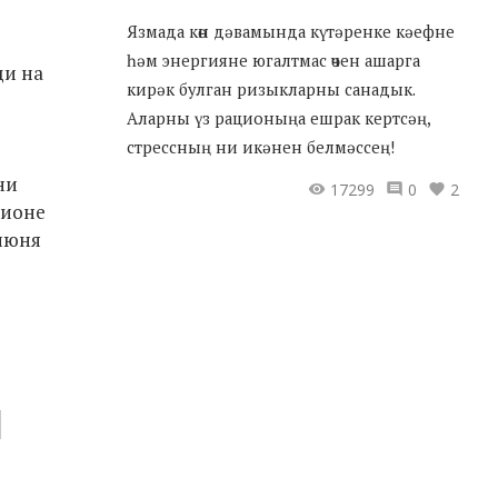
Язмада көн дәвамында күтәренке кәефне
һәм энергияне югалтмас өчен ашарга
щи на
кирәк булган ризыкларны санадык.
Аларны үз рационыңа ешрак кертсәң,
стрессның ни икәнен белмәссең!
ни
17299
0
2
дионе
 июня
Н