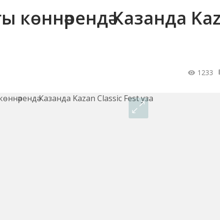
ы көннәрендә Казанда Ka
1233