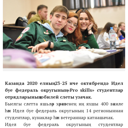
Казанда 2020 елның 23-25 нче октябрендә Идел
буе федераль округының «Pro skills» студентлар
отрядларының юбилей слеты узачак.
Быелгы слетта яшьләр хәрәкәтенең иң яхшы 400 вәкиле
һәм Идел буе федераль округының 14 регионыннан
студентлар, кунаклар һәм ветераннар катнашачак.
Идел буе федераль округының студентлар