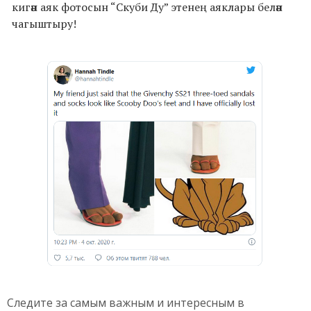
кигән аяк фотосын “Скуби Ду” этенең аяклары белән
чагыштыру!
Следите за самым важным и интересным в