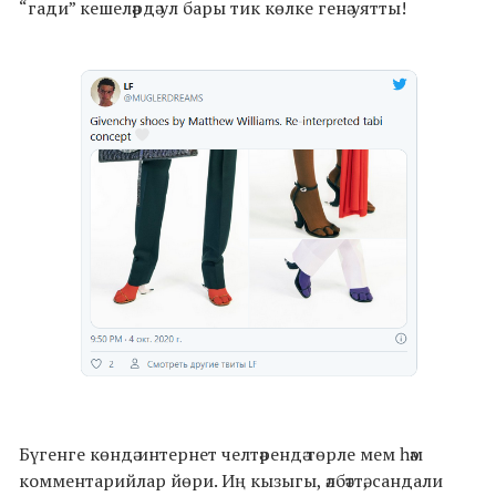
“гади” кешеләрдә ул бары тик көлке генә уятты!
Бүгенге көндә интернет челтәрендә төрле мем һәм
комментарийлар йөри. Иң кызыгы, әлбәттә, сандали