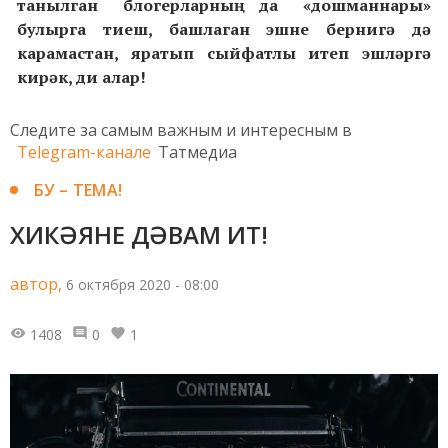
танылган блогерларның да «дошманнары»
булырга тиеш, башлаган эшне бернигә дә
карамастан, яратып сыйфатлы итеп эшләргә
кирәк, ди алар!
Следите за самым важным и интересным в
Telegram-канале
Татмедиа
БУ – ТЕМА!
ХИКӘЯНЕ ДӘВАМ ИТ!
автор,
6 октября 2020 - 08:00
1408
0
1