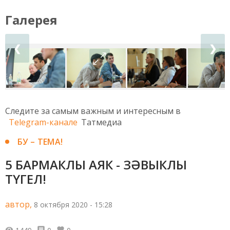
Галерея
❮
❯
Следите за самым важным и интересным в
Telegram-канале
Татмедиа
БУ – ТЕМА!
5 БАРМАКЛЫ АЯК - ЗӘВЫКЛЫ
ТҮГЕЛ!
автор,
8 октября 2020 - 15:28