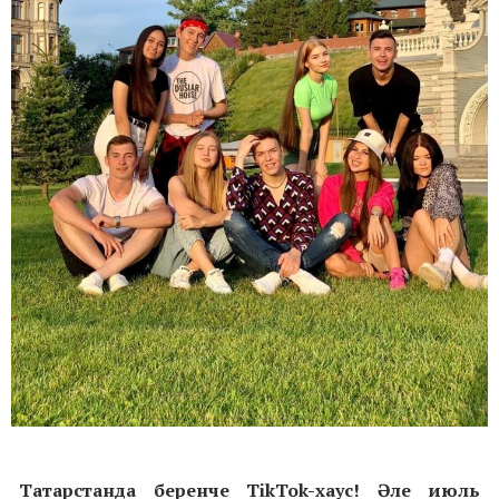
Татарстанда беренче TikTok-хаус! Әле июль