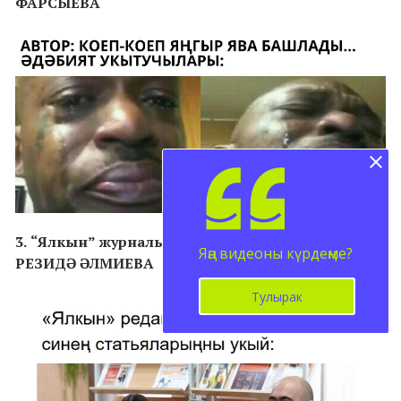
ФАРСЫЕВА
3. “Ялкын” журналы яндыра” номинациясендә –
Яңа видеоны күрдеңме?
РЕЗИДӘ ӘЛМИЕВА
Тулырак