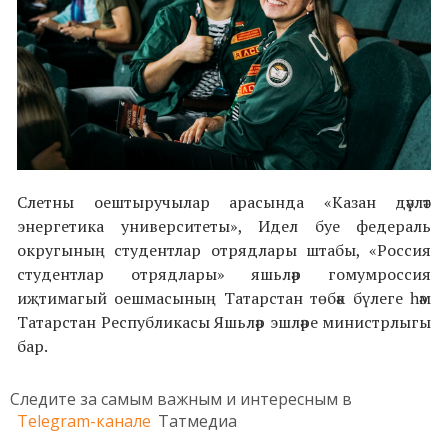
Слетны оештыручылар арасында «Казан дәүләт
энергетика университеты», Идел буе федераль
округының студентлар отрядлары штабы, «Россия
студентлар отрядлары» яшьләр гомумроссия
иҗтимагый оешмасының Татарстан төбәк бүлеге һәм
Татарстан Республикасы Яшьләр эшләре министрлыгы
бар.
Следите за самым важным и интересным в
Telegram-канале
Татмедиа