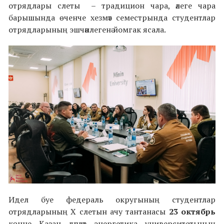
отрядлары слеты – традицион чара, әлеге чара
барышында өченче хезмәт семестрында студентлар
отрядларының эшчәнлегенә йомгак ясала.
Идел буе федераль округының студентлар
отрядларының Х слетын ачу тантанасы
23 октябрь
көнне Казан дәүләт энергетика университетының