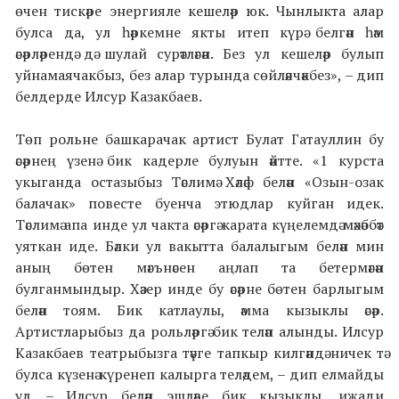
өчен тискәре энергияле кешеләр юк. Чынлыкта алар
булса да, ул һәркемне якты итеп күрә белгән һәм
әсәрләрендә дә шулай сурәтләгән. Без ул кешеләр булып
уйнамаячакбыз, без алар турында сөйләячәкбез», – дип
белдерде Илсур Казакбаев.
Төп рольне башкарачак артист Булат Гатауллин бу
әсәрнең үзенә бик кадерле булуын әйтте. «1 курста
укыганда остазыбыз Тәслимә Хәләф белән «Озын-озак
балачак» повесте буенча этюдлар куйган идек.
Тәслимә апа инде ул чакта әсәргә карата күңелемдә мәхәббәт
уяткан иде. Бәлки ул вакытта балалыгым белән мин
аның бөтен мәгънәсен аңлап та бетермәгән
булганмындыр. Хәзер инде бу әсәрне бөтен барлыгым
белән тоям. Бик катлаулы, әмма кызыклы әсәр.
Артистларыбыз да рольләргә бик теләп алынды. Илсур
Казакбаев театрыбызга тәүге тапкыр килгәндә ничек тә
булса күзенә күренеп калырга теләдем, – дип елмайды
ул. – Илсур белән эшләве бик кызыклы, иҗади