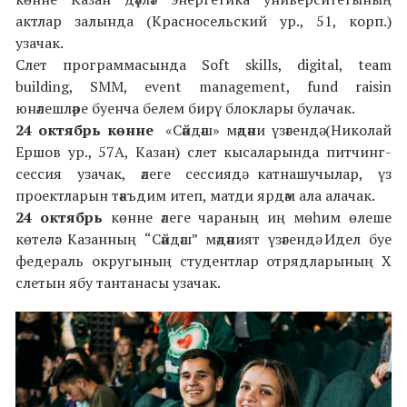
актлар залында (Красносельский ур., 51, корп.)
узачак.
Слет программасында Soft skills, digital, team
building, SMM, event management, fund raisin
юнәлешләре буенча белем бирү блоклары булачак.
24 октябрь көнне
«Сәйдәш» мәдәни үзәгендә (Николай
Ершов ур., 57А, Казан) слет кысаларында питчинг-
сессия узачак, әлеге сессиядә катнашучылар, үз
проектларын тәкъдим итеп, матди ярдәм ала алачак.
24 октябрь
көнне әлеге чараның иң мөһим өлеше
көтелә: Казанның “Сәйдәш” мәдәният үзәгендә Идел буе
федераль округының студентлар отрядларының Х
слетын ябу тантанасы узачак.