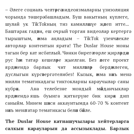
–
Әлеге социаль челтәргә видеоязмаларны үзизоляция
чорында төшерә башладым. Буш вакытның күплеге,
шулай ук TikTokның тиз камилләшүе җәлеп итте...
Баштарак гадәти, еш очрый торган видеолар кертергә
тырыштым, әмма аңладым – TikTok үзенчәлекле
авторлар контентын ярата! The Duslar House моны
тагын бер кат исбатлый. Чөнки бирегә төрле җирләрдән
рус һәм татар кешеләре җыелган. Без әлеге проект
ярдәмендә барлык чит милләтләр бердәмлеген,
дуслыгын күрсәтергә телибез! Кызык, әмма нәкъ менә
милли тематикадагы тиктокларны караучылар саны
күбрәк. Ана телебезне мондый мәйданчыклар
ярдәмендә яшь буынга җиткерүне бик кирәк дип
саныйм. Минем шәхси аккаунтымда 60-70 % контент
нәкъ менә татар тематикасы белән бәйле.
The Duslar House катнашучылары хейтерларга
салкын карауларын да ассызыклады. Барлык