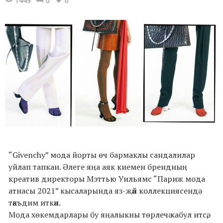
1449
0
0
“Givenchy” мода йорты өч бармаклы сандалилар
уйлап тапкан. Әлеге яңа аяк киемен брендның
креатив директоры Мэттью Уильямс “Париж мода
атнасы 2021” кысаларында яз-җәй коллекциясендә
тәкъдим иткән.
Мода хөкемдарлары бу яңалыкны төрлечә кабул итсә,