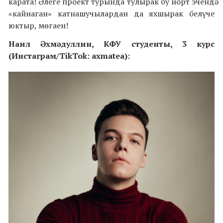
карата! Әлеге проект турында тулырак бу йорт эчендә
«кайнаган» катнашучылардан да яхшырак белүче
юктыр, мөгаен!
Наил Әхмәдуллин, КФУ студенты, 3 курс
(Инстаграм/TikTok: axmatea):