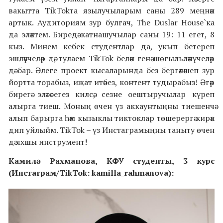
вакытта TikTokта язылучыларым саны 289 меңнән
артык. Аудиториям зур булгач, The Duslar House`ка
да эләктем. Биредә катнашучылар саны 19: 11 егет, 8
кыз. Минем кебек студентлар да, укып бетереп
эшләүчеләр дә, тулаем TikTok белән генә шөгыльләнүчеләр
дә бар. Әлеге проект кысаларында без бергәләшеп зур
йортта торабыз, иҗат итәбез, контент тудырабыз! Әгәр
бирегә эләгәсегез килсә, сезне оештыручылар күреп
алырга тиеш. Моның өчен үз аккаунтыңны тиешенчә
алып барырга һәм кызыклы тиктоклар төшерергә кирәк
дип уйлыйм. TikTok – үз Инстаграмыңны таныту өчен
дә яхшы инструмент!
Камилә Рахманова, КФУ студенты, 3 курс
(Инстаграм/TikTok: kamilla_rahmanova):