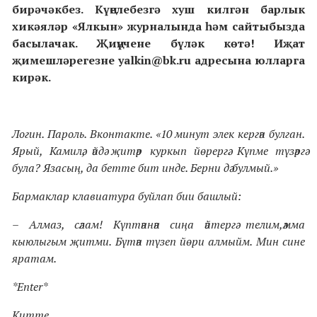
бирәчәкбез. Күңелебезгә хуш килгән барлык
хикәяләр «Ялкын» журналында һәм сайтыбызда
басылачак. Җиңүчене бүләк көтә! Иҗат
җимешләрегезне yalkin@bk.ru адресына юлларга
кирәк.
Логин. Пароль. Вконтакте. «10 минут элек кергән булган.
Ярый, Камилә, әйдә җитәр куркып йөрергә. Күпме түзәргә
була? Язасың, да бетте бит инде. Берни дә булмый.»
Бармаклар клавиатура буйлап бии башлый:
– Алмаз, сәлам! Күптәннән сиңа әйтергә телим,әмма
кыюлыгым җитми. Бүтән түзеп йөри алмыйм. Мин сине
яратам.
*Enter*
Китте...