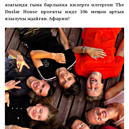
азагында гына барлыкка килергә өлгергән The
Duslar House проекты инде 106 меңнән артык
язылучы җыйган. Афәрин!