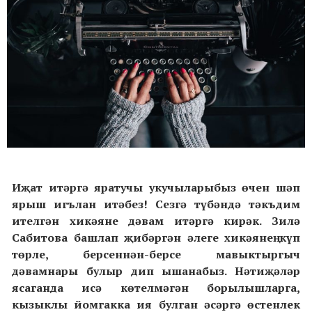
Иҗат итәргә яратучы укучыларыбыз өчен шәп
ярыш игълан итәбез! Сезгә түбәндә тәкъдим
ителгән хикәяне дәвам итәргә кирәк. Зилә
Сабитова башлап җибәргән әлеге хикәянең күп
төрле, берсеннән-берсе мавыктыргыч
дәвамнары булыр дип ышанабыз. Нәтиҗәләр
ясаганда исә көтелмәгән борылышларга,
кызыклы йомгакка ия булган әсәргә өстенлек