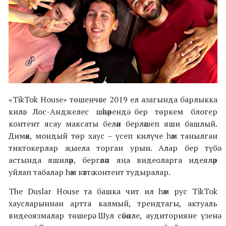
«
TikTok House
» төшенчәсе 2019 ел азагында барлыкка
килә: Лос-Анджелес шәһәрендә бер төркем блогер
контент ясау максаты белән берләшеп яши башлый.
Димәк, мондый төр хаус – үсеп килүче һәм танылган
тиктокерлар җыела торган урын. Алар бер түбә
астында яшиләр, бергәләп яңа видеоларга идеяләр
уйлап табалар һәм кәттә контент тудыралар.
The Duslar House та башка чит ил һәм рус TikTok
хаусларыннан артта калмый, трендтагы, актуаль
видеоязмалар төшерә. Шул сәбәпле, аудиторияне үзенә