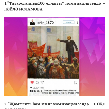
1.“Татарстанның 100 еллыгы” номинациясендә –
ЛӘЙЛӘ ИСЛАМОВА
2. “Җәмгыять һәм мин” номинациясендә – ЭНҖЕ