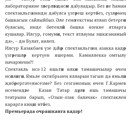
лабораторияне хәтерләтә дисәм дә буладыр. Без әле һаман
спектакльгә нинди дә булса үзгәреш кертәбез, сүзләрнең
башкасын сайлыйбыз. Әле генә текстны ятлап бетергән
буласың, инде бөтенләй башка өзекне ятларга
кушалар. Илсур, гомумән, текст ятлауны эшкә санамый
да», – ди Булат, көлеп.
Илсур Казакбаев үзе дә һәр спектакльгә иң азакка кадәр
үзгәрешләр кертүен яшерми. Камиллеккә омтылу
начармени?!
Спектакль исә 12 яшьтән өлкән тамашачылар өчен
исәпләнгән. Ямьле октябрьнең ялларын тагын да ямьләп
җибәрергә телисезме? Без сезгә моның өчен
Г.Кариев
исемендәге
Казан Татар дәүләт
яшь тамашачы
театры
на барып, «Озын-озак балачак» спектаклен
карарга киңәш итәбез.
Прем
ь
ерада очрашканга кадәр!