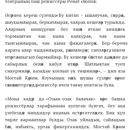
театрының баш
режиссёры Ренат Әюпов.
Әсәрнең кереш сүзендә «Бу китап – ышанучан, сәеррәк,
шаукымлырак, беркатлырак, чалрак кешеләр турында.
Аларның көнкүреше без яшәп яткан көндәлек
тормыштан чак кына калкурак, чак кына
тылсымлырак, чак кына фаҗигалерәк. Бер-беренә
карата алар чыдамлырак, рәхимлерәк; гаепләргә, хөкем
итәргә ашыгып бармыйлар. Бу кешеләр бәхетне дә, әҗәлне дә
сабырлык белән кабул итәләр. Шатлыктан туеп
сикермиләр, казадан коелып ук төшмиләр», – дип яза
Мостай Кәрим. Язучының нәкъ шушы сүзләре әсәрне
сәхнәләштергәндә режиссёр өчен таяну ноктасы була.
«Моңа кадәр дә «Озын-озак балачак» әсәре башка
режиссёрлар тарафыннан куелган булгач, без аңа
үзебездән ниндидер яңалык өстәргә теләдек. Бик күп
төрле вариантлар булды. Озак уйладык, сайладык
һәм, ниһаять, уртак фикергә килдек. Мостай Кәрим