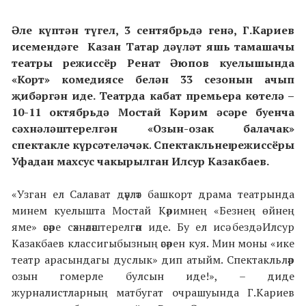
Әле күптән түгел, 3 сентябрьдә генә, Г.Кариев
исемендәге
Казан Татар дәүләт
яш
ь
тамашачы
театры
режиссёр Ренат Әюпов куелышында
«Корт» комедиясе
белән 33 сезонын ачып
җибәргән иде. Театрда кабат премьера көтелә –
10-11 октябрьдә Мостай Кәрим әсәре буенча
сәхнәләштерелгән «Озын-озак балачак»
спектакле күрсәтеләчәк.
Спектакл
ь
нең
режиссёр
ы
Уфадан махсус чакырылган Илсур Казакбаев.
«Узган ел
Салават дәүләт башкорт драма театрында
минем куелышта Мостай Кәримнең «Безнең өйнең
яме» әсәре сәхнәләштерелгән иде. Бу ел исә бездә
Илсур
Казакбаев классигыбызның әсәрен куя. Мин моны «ике
театр арасындагы дуслык» дип атыйм. Спектакльләр
озын гомерле булсын иде!», – диде
журналистларның матбугат очрашуында
Г.Кариев