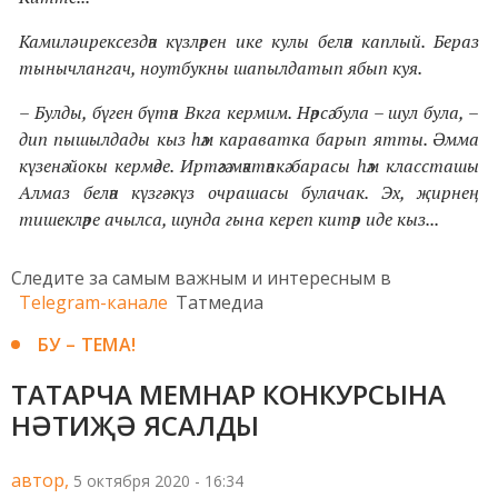
Камилә ирексездән күзләрен ике кулы белән каплый. Бераз
тынычлангач, ноутбукны шапылдатып ябып куя.
– Булды, бүген бүтән Вкга кермим. Нәрсә була – шул була, –
дип пышылдады кыз һәм караватка барып ятты. Әмма
күзенә йокы кермәде. Иртәгә мәктәпкә барасы һәм классташы
Алмаз белән күзгә-күз очрашасы булачак. Эх, җирнең
тишекләре ачылса, шунда гына кереп китәр иде кыз...
Следите за самым важным и интересным в
Telegram-канале
Татмедиа
БУ – ТЕМА!
ТАТАРЧА МЕМНАР КОНКУРСЫНА
НӘТИҖӘ ЯСАЛДЫ
автор,
5 октября 2020 - 16:34