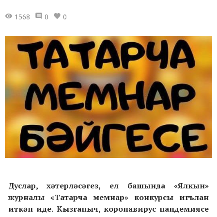
1568
0
0
Дуслар, хәтерләсәгез, ел башында «Ялкын»
журналы «Татарча мемнар» конкурсы игълан
иткән иде. Кызганыч, коронавирус пандемиясе