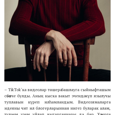
–
TikTok`ка видеолар төшерә башлауга сыйныфташым
сәбәпче булды. Аның кыска вакыт эчендә күп язылучы
туплавын күреп илһамландым. Видеозямаларга
идеяны чит ил блогерларыннан нигез буларак алам,
тулаем үзем уйлап чыгарганнары да бар. Хәзерге