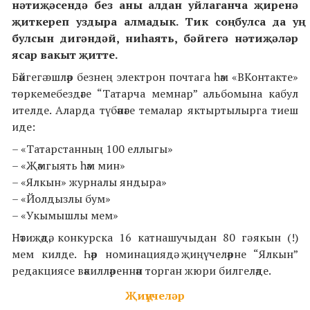
нәтиҗәсендә без аны алдан уйлаганча җиренә
җиткереп уздыра алмадык. Тик соң булса да уң
булсын дигәндәй, ниһаять, бәйгегә нәтиҗәләр
ясар вакыт җитте.
Бәйгегә эшләр безнең электрон почтага һәм «ВКонтакте»
төркемебездәге “Татарча мемнар” альбомына кабул
ителде. Аларда түбәнәге темалар яктыртылырга тиеш
иде:
– «Татарстанның 100 еллыгы»
– «Җәмгыять һәм мин»
– «Ялкын» журналы яндыра»
– «Йолдызлы бум»
– «Укымышлы мем»
Нәтиҗәдә, конкурска 16 катнашучыдан 80 гә якын (!)
мем килде. Һәр номинациядә җиңүчеләрне “Ялкын”
редакциясе вәкилләреннән торган жюри билгеләде.
Җиңүчеләр