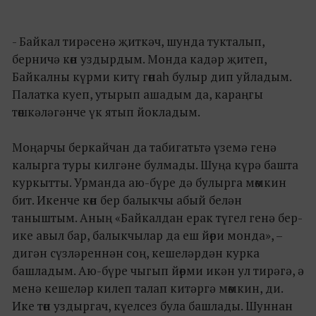
- Байкал тирәсенә җиткәч, шунда тукталып,
берничә көн уздырдым. Монда кадәр җитеп,
Байкалны күрми китү гөнаһ булыр дип уйладым.
Палатка куеп, утырып ашадым да, караңгы
төшкәләгәнче үк ятып йокладым.
Моңарчы беркайчан да табигатьтә үземә генә
калырга туры килгәне булмады. Шуңа күрә башта
куркытты. Урманда аю-бүре дә булырга мөмкин
бит. Икенче көн бер балыкчы абый белән
таныштым. Аның «Байкалдан ерак түгел генә бер-
ике авыл бар, балыкчылар да еш йөри монда», –
дигән сүзләреннән соң, кешеләрдән курка
башладым. Аю-бүре чыгып йөрми икән ул тирәгә, ә
менә кешеләр килеп талап китәргә мөмкин, ди.
Ике төн уздыргач, күелсез була башлады. Шуннан