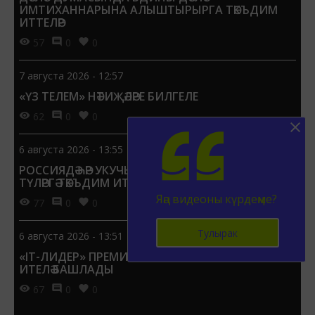
ИМТИХАННАРЫНА АЛЫШТЫРЫРГА ТӘКЪДИМ
ИТТЕЛӘР
57
0
0
7 августа 2026 - 12:57
«ҮЗ ТЕЛЕМ» НӘТИҖӘЛӘРЕ БИЛГЕЛЕ
62
0
0
6 августа 2026 - 13:55
РОССИЯДӘ ҺӘР УКУЧЫГА 1 СЕНТЯБРЬГӘ 15 МЕҢ СУМ
ТҮЛӘРГӘ ТӘКЪДИМ ИТТЕЛӘР
Яңа видеоны күрдеңме?
77
0
0
Тулырак
6 августа 2026 - 13:51
«IT-ЛИДЕР» ПРЕМИЯСЕНӘ ГАРИЗАЛАР КАБУЛ
ИТЕЛӘ БАШЛАДЫ
67
0
0