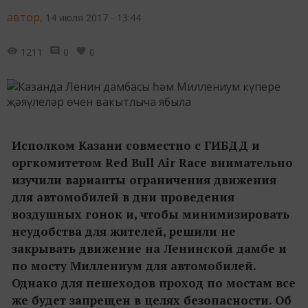
автор,
14 июля 2017 - 13:44
1211
0
0
Исполком Казани совместно с ГИБДД и
оргкомитетом Red Bull Air Race внимательно
изучили варианты ограничения движения
для автомобилей в дни проведения
воздушных гонок и, чтобы минимизировать
неудобства для жителей, решили не
закрывать движение на Ленинской дамбе и
по мосту Миллениум для автомобилей.
Однако для пешеходов проход по мостам все
же будет запрещен в целях безопасности. Об