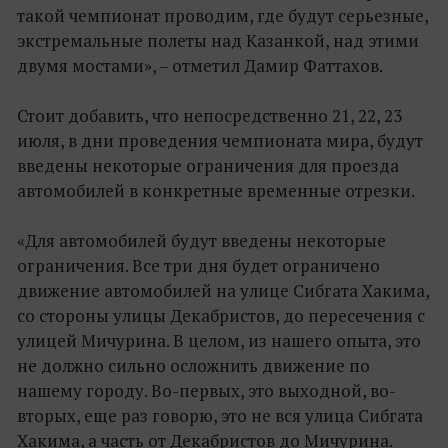
такой чемпионат проводим, где будут серьезные,
экстремальные полеты над Казанкой, над этими
двумя мостами», – отметил Дамир Фаттахов.
Стоит добавить, что непосредственно 21, 22, 23
июля, в дни проведения чемпионата мира, будут
введены некоторые ограничения для проезда
автомобилей в конкретные временные отрезки.
«Для автомобилей будут введены некоторые
ограничения. Все три дня будет ограничено
движение автомобилей на улице Сибгата Хакима,
со стороны улицы Декабристов, до пересечения с
улицей Мичурина. В целом, из нашего опыта, это
не должно сильно осложнить движение по
нашему городу. Во-первых, это выходной, во-
вторых, еще раз говорю, это не вся улица Сибгата
Хакима, а часть от Декабристов до Мичурина.