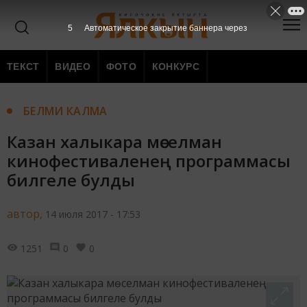
4
Автоматическое закрытие баннера через
ТЕКСТ
ВИДЕО
ФОТО
КОНКУРС
БЕЛМИ КАЛМА
Казан халыкара мөселман
кинофестиваленең программасы
билгеле булды
автор,
14 июля 2017 - 17:53
1251
0
0