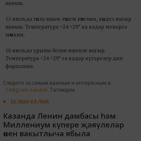
явачак.
15 июльдә төнлә явым-төшем көтелми, көндез яңгыр
явачак. Температура +24 +29º ка кадәр менәргә
мөмкин.
16 июльдә урыны белән яшенле яңгыр.
Температура +24 +29º га кадәр күтәрелер дип
фаразлана.
Следите за самым важным и интересным в
Telegram-канале
Татмедиа
БЕЛМИ КАЛМА
Казанда Ленин дамбасы һәм
Миллениум күпере җәяүлеләр
өчен вакытлыча ябыла