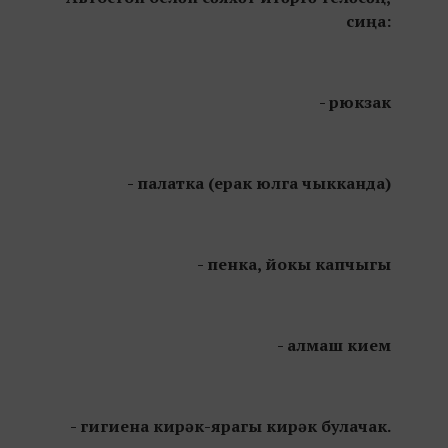
сиңа:
- рюкзак
- палатка (ерак юлга чыкканда)
- пенка, йокы капчыгы
- алмаш кием
- гигиена кирәк-ярагы кирәк булачак.