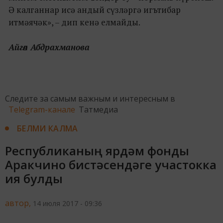
Ә калганнар исә андый сүзләргә игътибар
итмәячәк», – дип кенә елмайды.
Айгөл Абдрахманова
Следите за самым важным и интересным в
Telegram-канале
Татмедиа
БЕЛМИ КАЛМА
Республиканың ярдәм фонды
Аракчино бистәсендәге участокка
ия булды
автор,
14 июля 2017 - 09:36