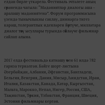
елдан бирле үткәрелә. Фестиваль эчтәлеге аның
сөрәнендә чагыла: “Мәдәниятләр диалогы аша –
аралашу мәдәниятенә”. Форум программасына
үзендә тынычлыкны саклау, диннәргә тигез
караш, толерантлык идеяләрен йөртүче, милләтара
диалог төзү ысуллары турында сөйләүче фильмнар
сайлап алына.
2017 елда фестивальдә катнашу өчен 61 илдә 782
гариза теркәлгән. Бәйге шорт-листына
Әзербәйҗан, Албания, Әфганстан, Бангладеш,
Бельгия, Венгрия, Дания, Мисыр, Һиндстан, Иран,
Италия, Казакстан, Канада, Катар, Кыргызстан,
Мальта, Марокко, Непал, Нигер, Россия, США,
Таҗикстан, Төркия, Үзбәкстан, Франция, Швеция,
Эстония фильмнары кергән.