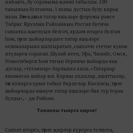
ниһаять, бу соравыма җавап табылды. 100
танышың булганчы, 1 яхшы дустың булу кирәк
икән. Бөтендөнья татар яшьләре форумы рәисе
Тәбрис Яруллин Рәйханның Россия буенча
сәяхәткә җыенуын белгәч, ярдәм итәргә булган
һәм, төрле шәһәрләрдәге татар яшьләре
оешмаларына шалтыратып, сәяхәтче егетне кунак
итүләрен сораган. Шулай итеп, Уфа, Чиләбе, Омск,
Новосибирск һәм тагын берничә шәһәрдә яңа
дуслар, «туганнар» барлыкка килә. «Татарлар
яшәмәгән шәһәр юк. Каршы алдылар, ашаттылар,
төн кунарга урын табып бирделәр. Кыскасы, төрле
шәһәрләрдә яшәүче татар яшьләре бик зур терәк
булды», – ди Рәйхан.
Тамакны тыярга кирәк!
Сәяхәт итәргә, төрле җирләр күрергә телисең,