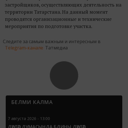
застройщиков, осуществляющих деятельность на
территории Татарстана. На данный момент
проводятся организационные и технические
мероприятия по подготовке участка.
Следите за самым важным и интересным в
Telegram-канале
Татмедиа
БЕЛМИ КАЛМА
7 августа 2026 - 13:00
ДӘҮЛӘТ ДУМАСЫНДА БДИНЫ ДӘҮЛӘТ