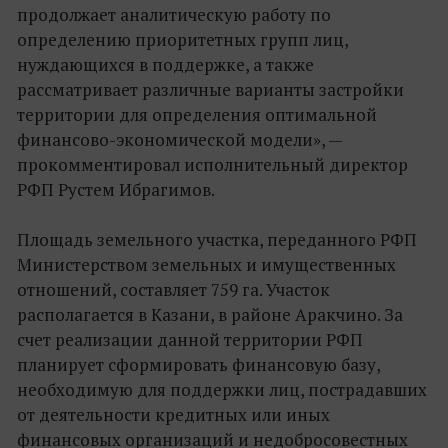
продолжает аналитическую работу по
определению приоритетных групп лиц,
нуждающихся в поддержке, а также
рассматривает различные варианты застройки
территории для определения оптимальной
финансово-экономической модели», —
прокомментировал исполнительный директор
РФП Рустем Ибрагимов.
Площадь земельного участка, переданного РФП
Министерством земельных и имущественных
отношений, составляет 759 га. Участок
располагается в Казани, в районе Аракчино. За
счет реализации данной территории РФП
планирует сформировать финансовую базу,
необходимую для поддержки лиц, пострадавших
от деятельности кредитных или иных
финансовых организаций и недобросовестных