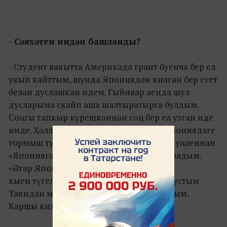
- Сәяхәтен нидән башланды?
- Студент вакытта Америкада грант буенча бер ел
укып кайттым, шунда Япониядән килгән бер егет
белән дуслашкан идем. Гыйнвар аенда шул
дусларыма скайп аша шалтыратырга булдым.
Соңгы тапкыр күрешкәннән соң бер ел узган иде
инде. Хәлләре белән кызыксынасым, Япониядәге
тормыш турында белешәсем килде. Сүз уңаеннан
«Япониягә виза алу кыенмы?» – дип сорадым.
«Әгәр Япониядән чакыру булса, бер дә
кыен түгел», – диделәр. Шаярып кына дустым
Такидан миңа чакыру җибәрергә сорадым.
Каршы килүче булмады.
«Волшебный пендель мамы»