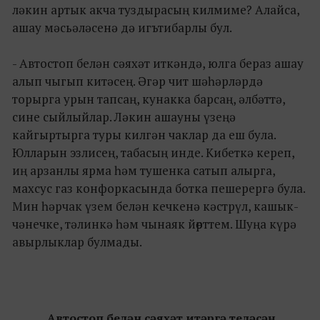
ләкин артык акча туздырасың килмиме? Алайса,
ашау мәсьәләсенә дә игътибарлы бул.
- Автостоп белән сәяхәт иткәндә, юлга бераз ашау
алып чыгып китәсең. Әгәр чит шәһәрләрдә
торырга урын тапсаң, кунакка барсаң, әлбәттә,
сине сыйлыйлар. Ләкин ашауны үзеңә
кайгыртырга туры килгән чаклар да еш була.
Юлларын эзлисең, табасың инде. Кибеткә кереп,
иң арзанлы ярма һәм тушенка сатып алырга,
махсус газ конфоркасында ботка пешерергә була.
Мин һәрчак үзем белән кечкенә кәстрүл, кашык-
чәнечке, тәлинкә һәм чынаяк йөрттем. Шуңа күрә
авырлыклар булмады.
Автостоп белән сәяхәт итәргә теләсәң,