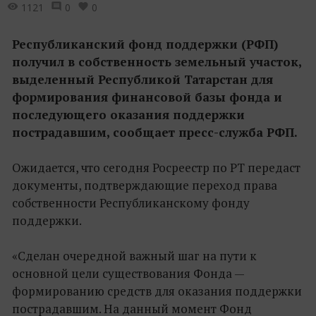
1121
0
0
Республиканский фонд поддержки (РФП)
получил в собственность земельный участок,
выделенный Республикой Татарстан для
формирования финансовой базы фонда и
последующего оказания поддержки
пострадавшим, сообщает пресс-служба РФП.
Ожидается, что сегодня Росреестр по РТ передаст
документы, подтверждающие переход права
собственности Республиканскому фонду
поддержки.
«Сделан очередной важный шаг на пути к
основной цели существования Фонда —
формированию средств для оказания поддержки
пострадавшим. На данный момент Фонд