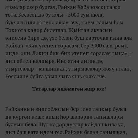
яраклар әзер булгач, Рәйхан Хабаровскига юл
тота. Кесәсендә бу юлы – 5000 сум акча,
букчасында әз генә ашау-эчү, кием-салым һәм
Токиога кадәр билетлар. Җыйган акчасын
әнисенә бирә дә, үзе белән буш карточка гына ала
Рәйхан. «Бик үтенеп сорасам, бер 3000 салырсың
инде, әни. Ләкин бик-бик үтенеп сорасам гына», –
дип әйтеп калдыра. Ике атна дигәндә,
утыртсалар – машинада, утырмасалар җәяү атлап,
Россияне буйга узып чыга яшь сәяхәтче.
Татарлар яшәмәгән җир юк!
Рәйханның видеоблогын бер генә тапкыр булса
да күргән кеше аның һәр шәһәрдә танышлары
булуын белә. Шул кадәр дуслар кайдан килә ул,
дип баш вата идем гел. Рәйхан белән танышкач,