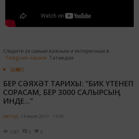
Следите за самым важным и интересным в
Telegram-канале
Татмедиа
ШӘХЕС
БЕР СӘЯХӘТ ТАРИХЫ: "БИК ҮТЕНЕП
СОРАСАМ, БЕР 3000 САЛЫРСЫҢ
ИНДЕ..."
автор,
14 июля 2017 - 13:09
1261
0
0