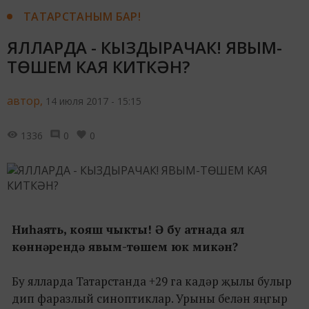
ТАТАРСТАНЫМ БАР!
ЯЛЛАРДА - КЫЗДЫРАЧАК! ЯВЫМ-
ТӨШЕМ КАЯ КИТКӘН?
автор,
14 июля 2017 - 15:15
1336
0
0
Ниһаять, кояш чыкты! Ә бу атнада ял
көннәрендә явым-төшем юк микән?
Бу ялларда Татарстанда +29 га кадәр җылы булыр
дип фаразлый синоптиклар. Урыны белән яңгыр