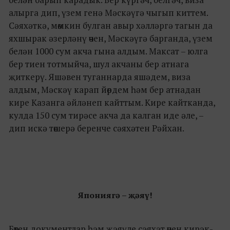
алырга дип, үзем генә Мәскәүгә чыгып киттем.
Сәяхәткә, мөмкин булган авыр хәлләргә тагын да
яхшырак әзерләнү өчен, Мәскәүгә барганда, үзем
белән 1000 сум акча гына алдым. Максат – юлга
бер тиен тотмыйча, шул акчаны бер атнага
җиткерү. Яшәвен туганнарда яшәдем, виза
алдым, Мәскәү карап йөрдем һәм бер атнадан
кире Казанга әйләнеп кайттым. Кире кайтканда,
кулда 150 сум тирәсе акча да калган иде әле, –
дип искә төшерә беренче сәяхәтен Рәйхан.
Япониягә – җәяү!
Бөтен документлар һәм җәяүле сәяхәт өчен кирәк-