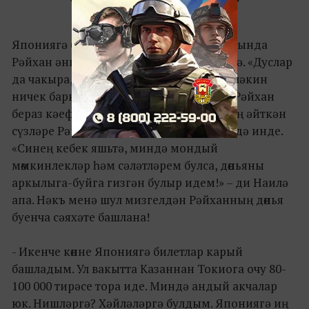
Япониягә барырга мөмкинлек булуы турында
Рәйхан әнисе Наилә апага әйтеп күрсәтә. «Дуслар
да чакыра, виза алу мөмкинлеге дә бар, ләкин
ничек барырга белмим, ерак бит», – ди Рәйхан
бераз кәефсезләнеп. Шул чакта әнисенең әйткән
сүзләре Рәйханның тормышын үзгәртә дә инде.
«Синең кебек яшьтә, миндә мондый
мөмкинлекләр һәм сәләтләрем булса, дөньяны
аркылыга-буйга гизгән булыр идем!» – ди Наилә
апа. Нәкъ менә шул мизгелдән Рәйханның дөнья
буенча сәяхәте башлана!
- Икенче көнне Япониягә билетлар карый
башладым. Ул вакытта Казаннан Токиога очу 80-
100 000 тирәсе тора иде. Миндә андый акчалар
юк. Нишләргә? Хәйләләргә булдым. Япониягә иң