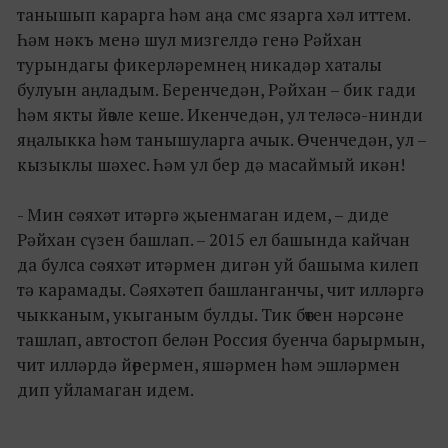
танышып карарга һәм аңа смс язарга хәл иттем.
Һәм нәкъ менә шул мизгелдә генә Рәйхан
турындагы фикерләремнең никадәр хаталы
булуын аңладым. Беренчедән, Рәйхан – бик гади
һәм якты йөзле кеше. Икенчедән, ул теләсә-нинди
яңалыкка һәм танышуларга ачык. Өченчедән, ул –
кызыклы шәхес. Һәм ул бер дә масаймый икән!
- Мин сәяхәт итәргә җыенмаган идем, – диде
Рәйхан сүзен башлап. – 2015 ел башында кайчан
да булса сәяхәт итәрмен дигән уй башыма килеп
тә карамады. Сәяхәтеп башланганчы, чит илләргә
чыкканым, укыганым булды. Тик бөтен нәрсәне
ташлап, автостоп белән Россия буенча барырмын,
чит илләрдә йөрермен, яшәрмен һәм эшләрмен
дип уйламаган идем.