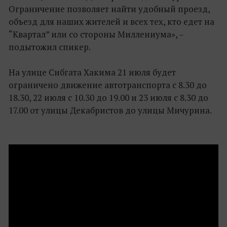
Ограничение позволяет найти удобный проезд,
объезд для наших жителей и всех тех, кто едет на
“Квартал” или со стороны Миллениума», –
подытожил спикер.
На улице Сибгата Хакима 21 июля будет
ограничено движение автотранспорта с 8.30 до
18.30, 22 июля с 10.30 до 19.00 и 23 июля с 8.30 до
17.00 от улицы Декабристов до улицы Мичурина.