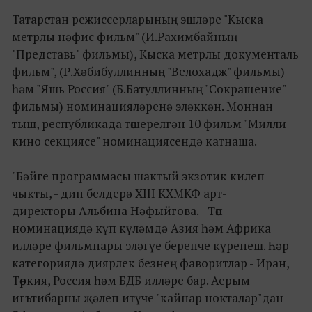
Татарстан режиссерларының эшләре "Кыска
метрлы нәфис фильм" (И.Рахимбайның
"Представь" фильмы), Кыска метрлы документаль
фильм", (Р.Хәбибуллинның "Велохадж" фильмы)
һәм "Яшь Россия" (Б.Батуллинның "Сокращение"
фильмы) номинацияләренә эләккән. Моннан
тыш, республикада төшерелгән 10 фильм "Милли
кино секциясе" номинациясендә катнаша.
"Бәйге программасы шактый экзотик килеп
чыкты, - дип белдерә XIII КХМКФ арт-
директоры Альбина Нәфыйгова. - Төп
номинациядә күп күләмдә Азия һәм Африка
илләре фильмнары эләгүе беренче күренеш. Һәр
категориядә диярлек безнең фаворитлар - Иран,
Төркия, Россия һәм БДБ илләре бар. Аерым
игътибарны җәлеп итүче "кайнар нокталар"дан -