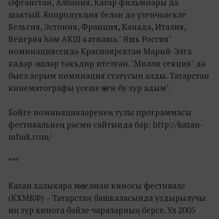
Әфганстан, Албания, Катар фильмнары да
шактый. Копродукция белән дә үзенчәлекле
Бельгия, Эстония, Франция, Канада, Италия,
Венгрия һәм АКШ катнаша." Яшь Россия"
номинациясендә Красноярсктан Марий-Элга
кадәр эшләр тәкъдир ителгән. "Милли секция" дә
быел аерым номинация статусын алды. Татарстан
кинематографы үсеше өчен бу зур адым".
Бәйге номинацияләренең тулы программасы
фестивальнең рәсми сайтында бар: http://kazan-
mfmk.com/
***
Казан халыкара мөселман киносы фестивале
(КХМКФ) – Татарстан башкаласында уздырылучы
иң зур кинога бәйле чараларның берсе. Ул 2005