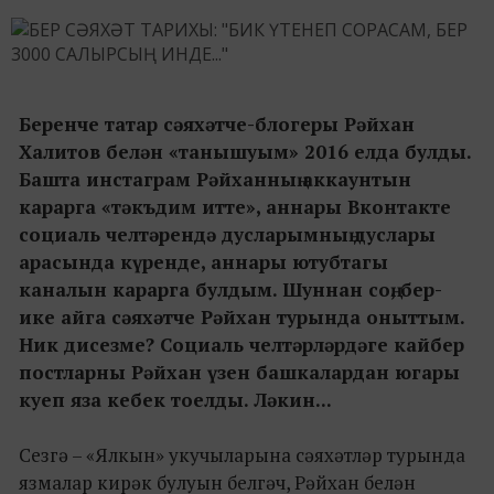
Беренче татар сәяхәтче-блогеры Рәйхан
Халитов белән «танышуым» 2016 елда булды.
Башта инстаграм Рәйханның аккаунтын
карарга «тәкъдим итте», аннары Вконтакте
социаль челтәрендә дусларымның дуслары
арасында күренде, аннары ютубтагы
каналын карарга булдым. Шуннан соң, бер-
ике айга сәяхәтче Рәйхан турында оныттым.
Ник дисезме? Социаль челтәрләрдәге кайбер
постларны Рәйхан үзен башкалардан югары
куеп яза кебек тоелды. Ләкин...
Сезгә – «Ялкын» укучыларына сәяхәтләр турында
язмалар кирәк булуын белгәч, Рәйхан белән