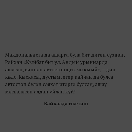
Макдональдста да ашарга була бит дигән сүздән,
Рәйхан «Кыйбат бит ул. Андый урыннарда
ашасаң, синнән автостопщик чыкмый», – дип
көлде. Кыскасы, дустым, әгәр кайчан да булса
автостоп белән сәяхәт итәргә булсаң, ашау
мәсьәләсен алдан уйлап куй!
Байкалда ике көн