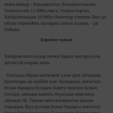
якын шәһәр – Владивосток. Владивостоктан
Токиога очу 15 000гә чыга. Эзләнә торгач,
Хабаровскидан 10 000гә билетлар таптым. Ике дә
уйлап тормыйча, шуларны сатып алдым, – ди
Рәйхан.
Беренче сәяхәт
Хабаровскига кадәр ничек барып җитәргә соң
дигән уй соңрак килә.
- Поездда барып җиткәнче үләм дип уйладым.
Билетлары да кыйбат иде. Нәтиҗәдә, автостоп
белән барырга булдым. Башта тилелек булып
тоелды, аннары хыялга, бераздан максатка
әйләнде бу. Таныш автостопщиктан ярдәм
сорадым. Шул дустым белән Чаллыга автостоп
белән барып карадык. Бер күргәч, белгәч, виза