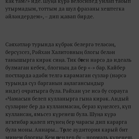
как там?» иде. Шуңа күрә велосипед уйлап табып
утырмадым, тоттым да шул фразаны хештегка
әйләндердем», – дип җавап бирде.
Сәяхәтләр турында күбрәк белергә теләсәң,
берсүзсез, Рәйхан Халитовның блогы белән
танышырга кирәк сиңа. Тик бөтен нәрсә дә идеаль
булмаган кебек, блогның да бер «-» бар. Кайбер
постларда әдәби телгә карамаган сүзләр (нәрсә
турында сүз барганын аңлагансыңдыр
инде) очратырга була. Рәйхан үзе исә бу сорауга
«Чамасын белеп кулланырга гына кирәк. Андый
сүзләрне бер дә кулланмасаң, бераз күңелсез, күп
куллансаң, ямьсез күренеш була. Шуңа күрә
игътибар җәлеп итүнең бер чарасы дип карарга
була моны. Аннары... Төрле аудитория карый бит
минем блогны. Кем өчендер бу – нормаль күренеш.