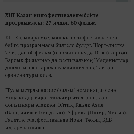
XIII Казан кинофестиваленең бәйге
программасы: 27 илдән 60 фильм
XIII Халыкара мөселман киносы фестиваленең
бәйге программасы билгеле булды. Шорт-листка
27 илдән 60 фильм (6 номинациядә 10 эш) кергән.
Барлык фильмнар да фестивальнең "Мәдәниятләр
диалогы аша - аралашу мәдәниятенә" дигән
сөрәненә туры килә.
"Тулы метрлы нәфис фильм" номинациясенә
моңа кадәр сирәк тәкъдир ителгән илләр
фильмнары эләккән. Әйтик, Көньяк Азия
(Бангладеш и Һиндстан), Африка (Нигер, Мисыр).
Гадәттәгечә, фестивальдә Иран, Төркия, БДБ
илләре катнаша.