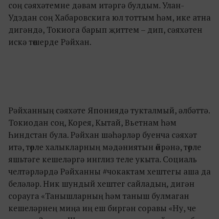
соң сәяхәтемне дәвам итәргә булдым. Улан-
Удэдан соң Хабаровскига юл тоттым һәм, ике атна
дигәндә, Токиога барып җиттем – дип, сәяхәтен
искә төшерде Рәйхан.
Рәйханның сәяхәте Япониядә тукталмый, әлбәттә.
Токиодан соң, Корея, Кытай, Вьетнам һәм
Һиндстан була. Рәйхан шәһәрләр буенча сәяхәт
итә, төрле халыкларның мәдәниятын өйрәнә, төрле
яшьтәге кешеләргә инглиз теле укыта. Социаль
челтәрләрдә Рәйханны #чокактам хештегы аша да
беләләр. Ник шундый хештег сайладың, дигән
сорауга «Танышларның һәм таныш булмаган
кешеләрнең миңа иң еш биргән соравы «Ну, че