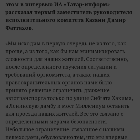
этом в интервью ИА «Татар-информ»
рассказал первый заместитель руководителя
исполнительного комитета Казани Дамир
Фаттахов.
«Мы исходим в первую очередь не из того, как
проще, а из того, как бы нам минимизировать
сложности для наших жителей. Соответственно,
после определенного изучения ситуации и
требований оргкомитета, а также наших
правоохранительных органов нами было
принято решение ограничить движение
автотранспорта только по улице Сибгата Хакима,
а Ленинскую дамбу и мост Миллениум оставить
для проезда наших жителей. Все это связано с
определенными мерами безопасности.
Небольшое ограничение, связанное с нашими
пешеходами, обусловлено тем, что мы впервые