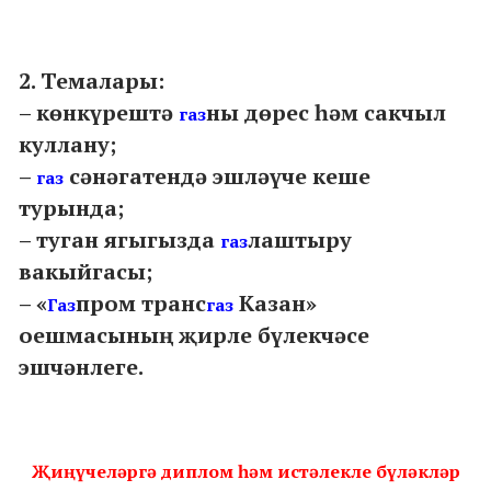
2. Темалары:
– көнкүрештә
ны дөрес һәм сакчыл
газ
куллану;
–
сәнәгатендә эшләүче кеше
газ
турында;
– туган ягыгызда
лаштыру
газ
вакыйгасы;
– «
пром транс
Казан»
Газ
газ
оешмасының җирле бүлекчәсе
эшчәнлеге.
Җиңүчеләргә диплом һәм истәлекле бүләкләр