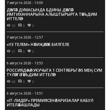
7 августа 2026 - 13:00
ДӘҮЛӘТ ДУМАСЫНДА БДИНЫ ДӘҮЛӘТ
ИМТИХАННАРЫНА АЛЫШТЫРЫРГА ТӘКЪДИМ
ИТТЕЛӘР
30
0
0
7 августа 2026 - 12:57
«ҮЗ ТЕЛЕМ» НӘТИҖӘЛӘРЕ БИЛГЕЛЕ
31
0
0
6 августа 2026 - 13:55
РОССИЯДӘ ҺӘР УКУЧЫГА 1 СЕНТЯБРЬГӘ 15 МЕҢ СУМ
ТҮЛӘРГӘ ТӘКЪДИМ ИТТЕЛӘР
68
0
0
6 августа 2026 - 13:51
«IT-ЛИДЕР» ПРЕМИЯСЕНӘ ГАРИЗАЛАР КАБУЛ
ИТЕЛӘ БАШЛАДЫ