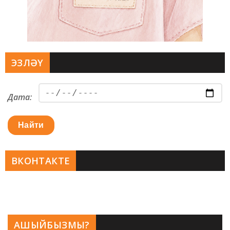
ЭЗЛӘҮ
Дата:
Найти
ВКОНТАКТЕ
АШЫЙБЫЗМЫ?