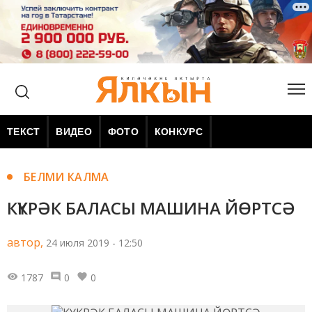
ТЕКСТ
ВИДЕО
ФОТО
КОНКУРС
БЕЛМИ КАЛМА
КҮКРӘК БАЛАСЫ МАШИНА ЙӨРТСӘ
автор,
24 июля 2019 - 12:50
1787
0
0