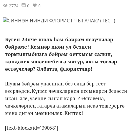
2774
0
0
Бүген 24нче июль һәм бәйрәм ясаучылар
бәйрәме! Кемнәр икән ул безнең
тормышыбызга бәйрәм оеткысы салып,
көндәлек яшәешебезгә матур, якты төсләр
өстәүчеләр? Әлбәттә, флористлар!
Шушы бәйрәм уңаеннан без сиңа бер тест
әзерләдек. Күпме чәчәкләрнең исемнәрен беләсең
икән, яле, үзеңне сынап кара! ? Өстәвенә,
чәчкәләрнең татарча атамаларын искә төшерергә
менә дигән мөмкинлек. Киттек!
[text-blocks id="39058"]