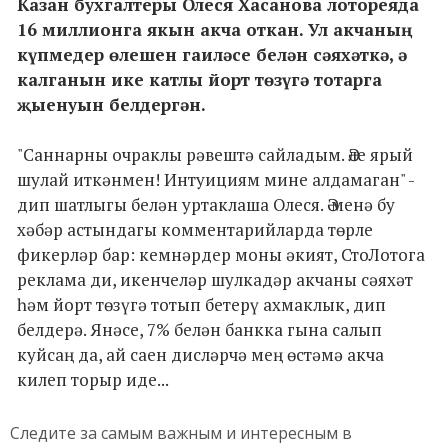
Казан бухгалтеры Олеся Хасанова лотореяда
16 миллионга якын акча откан. Ул акчаның
күпмедер өлешен гаиләсе белән сәяхәткә, ә
калганын ике катлы йорт төзүгә тотарга
җыенуын белдергән.
"Саннарны очраклы рәвештә сайладым. Әле ярый
шулай иткәнмен! Интуициям мине алдамаган" -
дип шатлыгы белән уртаклаша Олеся. Ә менә бу
хәбәр астындагы комментарийларда төрле
фикерләр бар: кемнәрдер моны әкият, СтоЛотога
реклама ди, икенчеләр шулкадәр акчаны сәяхәт
һәм йорт төзүгә тотып бетерү ахмаклык, дип
белдерә. Янәсе, 7% белән банкка гына салып
куйсаң да, ай саен дисләрчә мең өстәмә акча
килеп торыр иде...
Следите за самым важным и интересным в