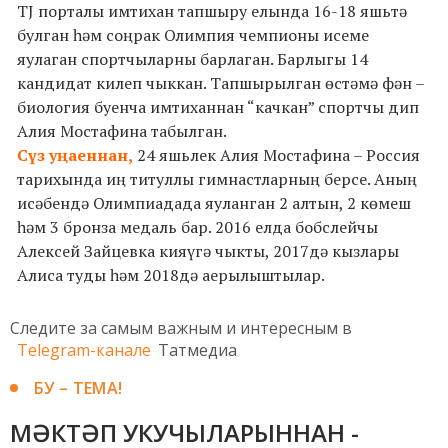
TJ порталы имтихан тапшыру елында 16-18 яшьтә
булган һәм соңрак Олимпия чемпионы исеме
яулаган спортчыларны барлаган. Барлыгы 14
кандидат килеп чыккан. Тапшырылган өстәмә фән –
биология буенча имтиханнан “качкан” спортчы дип
Алия Мостафина табылган.
Сүз уңаеннан,
24 яшьлек Алия Мостафина – Россия
тарихында иң титуллы гимнастларның берсе. Аның
исәбендә Олимпиадада яуланган 2 алтын, 2 көмеш
һәм 3 бронза медаль бар. 2016 елда бобслейчы
Алексей Зайцевка кияүгә чыкты, 2017дә кызлары
Алиса туды һәм 2018дә аерылыштылар.
Следите за самым важным и интересным в
Telegram-канале
Татмедиа
БУ – ТЕМА!
МӘКТӘП УКУЧЫЛАРЫННАН -