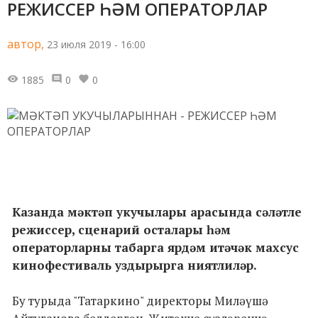
РЕЖИССЕР ҺӘМ ОПЕРАТОРЛАР
автор,
23 июля 2019 - 16:00
1885
0
0
Казанда мәктәп укучылары арасында сәләтле
режиссер, сценарий осталары һәм
операторларны табарга ярдәм итәчәк махсус
кинофестиваль уздырырга ниятлиләр.
Бу турыда "Татаркино" директоры Миләүшә