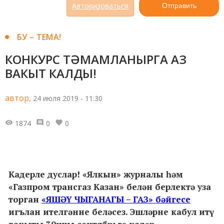
Авторизоваться
Отправить
БУ – ТЕМА!
КОНКУРС ТӘМАМЛАНЫРГА АЗ
ВАКЫТ КАЛДЫ!
автор,
24 июля 2019 - 11:30
1874
0
0
Кадерле дуслар! «Ялкын» журналы һәм
«Газпром трансгаз Казан» белән берлектә уза
торган
«ЯШӘҮ ЧЫГАНАГЫ – ГАЗ» бәйгесе
игълан ителгәнне беләсез. Эшләрне кабул итү