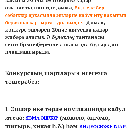
вакыты 30нчы сентябрьгә кадәр
озынайтылган иде, әмма,
билгеле бер
сәбәпләр аркасында эшләрне кабул итү вакытын
Димәк,
бераз кыскартырга туры килде.
конкурс эшләрен 20нче августка кадәр
җибәрә аласыз. Ә бүләкләү тантанасы
сентябрьнең беренче атнасында булыр дип
планлаштырыла.
Конкурсның шартларын исегезгә
төшерәбез:
1. Эшләр ике төрле номинациядә кабул
ителә:
(мәкалә, әңгәмә,
ЯЗМА ЭШЛӘР
шигырь, хикәя һ.б.) һәм
ВИДЕОСЮЖЕТЛАР.