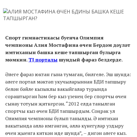
Спорт гимнастикасы буенча Олимпия
чемпионы Алия Мостафина өчен Бердәм дәүләт
имтиханын башка кеше тапшырган булырга
мөмкин.
TJ порталы
шундый фараз белдерде.
Әлеге фараз юктан гына тумаган, билгеле. Эш шунда:
әлеге портал мәктәп укучыларыннан БДИ тапшыру
белән бәйле кызыклы вакыйгалар турында
сораштырган һәм бер кыз үзенең бер спортчы өчен
сынау тотуын җиткергән. “2012 елда танылган
спортчы кыз өчен БДИ тапшырдым. Соңрак ул
Олимпия чемпионы булып танылды. Ә имтихан
вакытында әллә имгәнгән, әллә күнегүләр уздыру
өчен җыенга киткән иде шунда”, – дигән әлеге кыз.