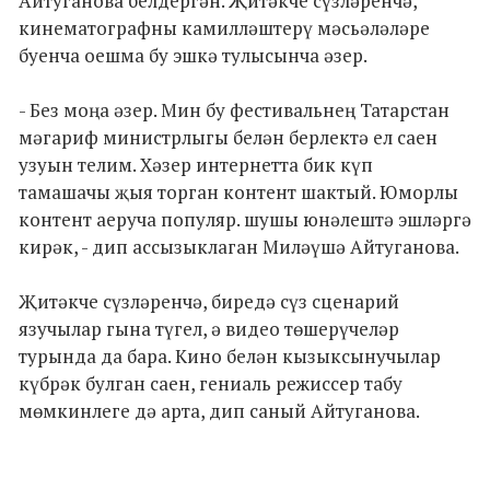
Айтуганова белдергән. Җитәкче сүзләренчә,
кинематографны камилләштерү мәсьәләләре
буенча оешма бу эшкә тулысынча әзер.
- Без моңа әзер. Мин бу фестивальнең Татарстан
мәгариф министрлыгы белән берлектә ел саен
узуын телим. Хәзер интернетта бик күп
тамашачы җыя торган контент шактый. Юморлы
контент аеруча популяр. шушы юнәлештә эшләргә
кирәк, - дип ассызыклаган Миләүшә Айтуганова.
Җитәкче сүзләренчә, биредә сүз сценарий
язучылар гына түгел, ә видео төшерүчеләр
турында да бара. Кино белән кызыксынучылар
күбрәк булган саен, гениаль режиссер табу
мөмкинлеге дә арта, дип саный Айтуганова.