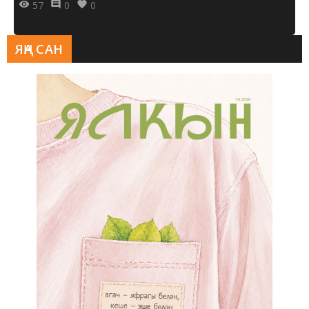
57
0
0
ЯҢА САН