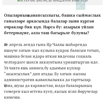
Олыларның җавапсызлыгы, башка сыймаслык
гамәлләре аркасында балалар зыян күргән
очраклар бик күп. Нәрсә бу: ахырын уйлап
бетермәүме, әллә таш бәгырьле булумы?
Әле апрель аенда гына Яр Чаллы шәһәрендә
яшәүче хатын-кыз кулына күкрәк баласын тотып,
машина белән идарә иткән видеоны социаль
челтәрдәге шәхси аккаунтына урнаштырган иде.
Ул чакта яшь әнинең бу адымын күпләр
“акылсызлык” дип атады. Бу хатын-кызны
административ җаваплылыкка да тарттылар.
Әмма, шуңа да карамастан, юлда балаларының
гомерен кыл өстенә куеп, кызык ясап йөрүчеләр
кимеми.