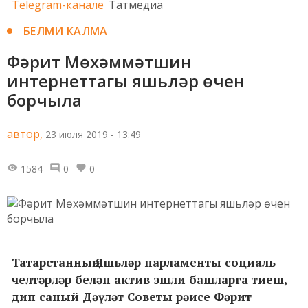
Telegram-канале
Татмедиа
БЕЛМИ КАЛМА
Фәрит Мөхәммәтшин
интернеттагы яшьләр өчен
борчыла
автор,
23 июля 2019 - 13:49
1584
0
0
Татарстанның Яшьләр парламенты социаль
челтәрләр белән актив эшли башларга тиеш,
дип саный Дәүләт Советы рәисе Фәрит