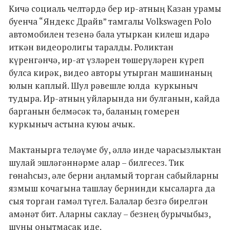
Кичә социаль челтәрдә бер ир-атның Казан урамы
буенча “Яндекс Драйв” тамгалы Volkswagen Polo
автомобилен тезенә бала утыркан килеш идарә
иткән видеоролигы таралды. Роликтан
күренгәнчә, ир-ат үзләрен төшерүләрен күреп
булса кирәк, видео авторы утырган машинаның
юлын каплый. Шул рәвешле юлда куркыныч
тудыра. Ир-атның уйларында ни булганын, кайда
барганын белмәсәк тә, баланың гомерен
куркыныч астына куюы ачык.
Мактанырга теләүме бу, әллә инде чарасызлыктан
шулай эшләгәннәрме алар – билгесез. Тик
гөнаһсыз, әле берни аңламый торган сабыйларны
язмыш кочагына ташлау бернинди кысаларга да
сыя торган гамәл түгел. Балалар безгә бирелгән
амәнәт бит. Аларны саклау – безнең бурычыбыз,
шуны онытмасак иде.