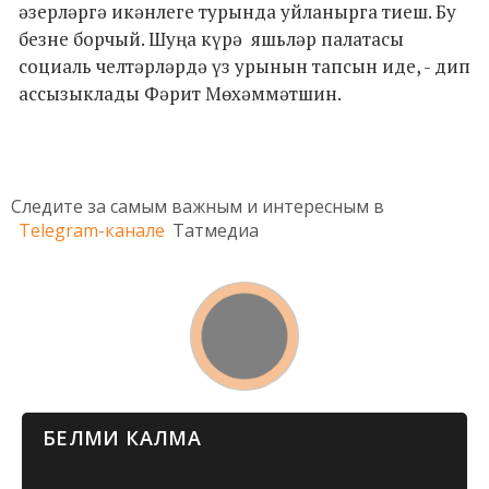
әзерләргә икәнлеге турында уйланырга тиеш. Бу
безне борчый. Шуңа күрә яшьләр палатасы
социаль челтәрләрдә үз урынын тапсын иде, - дип
ассызыклады Фәрит Мөхәммәтшин.
Следите за самым важным и интересным в
Telegram-канале
Татмедиа
БЕЛМИ КАЛМА