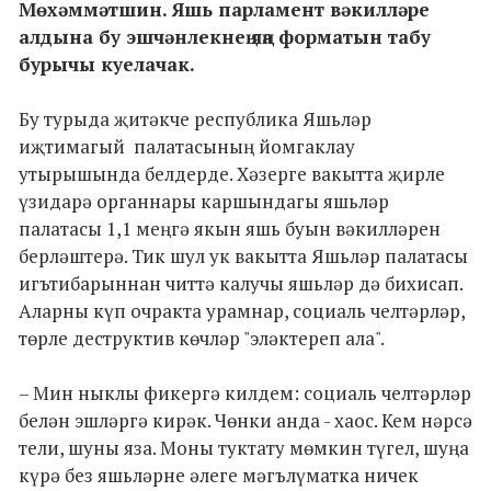
Мөхәммәтшин. Яшь парламент вәкилләре
алдына бу эшчәнлекнең яңа форматын табу
бурычы куелачак.
Бу турыда җитәкче республика Яшьләр
иҗтимагый палатасының йомгаклау
утырышында белдерде. Хәзерге вакытта җирле
үзидарә органнары каршындагы яшьләр
палатасы 1,1 меңгә якын яшь буын вәкилләрен
берләштерә. Тик шул ук вакытта Яшьләр палатасы
игътибарыннан читтә калучы яшьләр дә бихисап.
Аларны күп очракта урамнар, социаль челтәрләр,
төрле деструктив көчләр "эләктереп ала".
– Мин ныклы фикергә килдем: социаль челтәрләр
белән эшләргә кирәк. Чөнки анда - хаос. Кем нәрсә
тели, шуны яза. Моны туктату мөмкин түгел, шуңа
күрә без яшьләрне әлеге мәгълүматка ничек