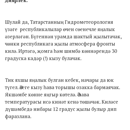
диярлек.
Шулай да, Татарстанның Гидрометеорология
үзәге республикалылар өчен сөенечле яңалык
әзерләгән. Бүгеннән урамда шактый җылытачак,
чөнки республикага җылы атмосфера фронты
килә. Иртәгә, җомга һәм шимбә көннәрендә 30
градуска кадәр (!) кызу булачак.
Тик яхшы яңалык булган кебек, начары да юк
түгел. Әлеге кызу һава торышы озакка бармаячак.
Якшәмбе көнне яңгыр көтелә. Ә һава
температурасы исә кинәт кенә төшәчәк. Киләсе
дүшәмбедә нибары 12 градус җылы булыр дип
фаразлана.