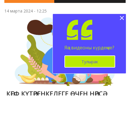
14 марта 2024 - 12:25
Яңа видеоны күрдеңме?
Тулырак
КӘЕФ КҮТӘРЕНКЕЛЕГЕ ӨЧЕН НӘРСӘ
АШАРГА?
Язмада көн дәвамында күтәренке кәефне һәм
энергияне югалтмас өчен ашарга кирәк булган
ризыкларны санадык. Аларны үз рационыңа ешрак