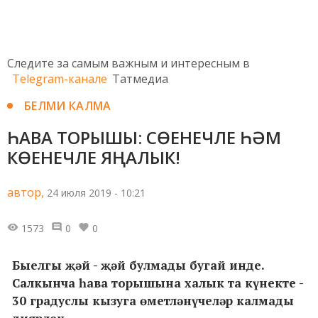
Следите за самым важным и интересным в
Telegram-канале
Татмедиа
БЕЛМИ КАЛМА
ҺАВА ТОРЫШЫ: СӨЕНЕЧЛЕ ҺӘМ
КӨЕНЕЧЛЕ ЯҢАЛЫК!
автор,
24 июля 2019 - 10:21
1573
0
0
Быелгы җәй - җәй булмады бугай инде.
Салкынча һава торышына халык та күнекте -
30 градуслы кызуга өметләнүчеләр калмады