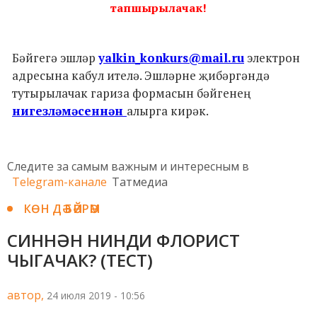
тапшырылачак!
Бәйгегә эшләр
yalkin_konkurs@mail.ru
электрон
адресына кабул ителә. Эшләрне җибәргәндә
тутырылачак гариза формасын бәйгенең
нигезләмәсеннән
алырга кирәк.
Следите за самым важным и интересным в
Telegram-канале
Татмедиа
КӨН ДӘ БӘЙРӘМ
СИННӘН НИНДИ ФЛОРИСТ
ЧЫГАЧАК? (ТЕСТ)
автор,
24 июля 2019 - 10:56