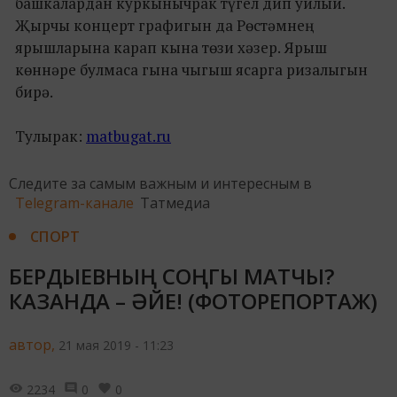
башкалардан куркынычрак түгел дип уйлый.
Җырчы концерт графигын да Рөстәмнең
ярышларына карап кына төзи хәзер. Ярыш
көннәре булмаса гына чыгыш ясарга ризалыгын
бирә.
Тулырак:
matbugat.ru
Следите за самым важным и интересным в
Telegram-канале
Татмедиа
СПОРТ
БЕРДЫЕВНЫҢ СОҢГЫ МАТЧЫ?
КАЗАНДА – ӘЙЕ! (ФОТОРЕПОРТАЖ)
автор,
21 мая 2019 - 11:23
2234
0
0