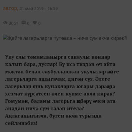
автор,
21 мая 2019 - 16:59
2061
0
0
Уку елы тәмамланырга санаулы көннәр
калып бара, дуслар! Бу исә тиздән өч айга
мәктәп белән саубуллашкан укучылар җәйге
лагерьларга ашыгачак, дигән сүз. Әлеге
лагерьлар яшь кунакларга югары дәрәҗәдә
хезмәт күрсәтсен өчен күпме акча кирәк?
Гомумән, баланы лагерьга җибәрү өчен ата-
анадан ничә сум таләп ителә?
Аңлаганыгызча, бүген акча турында
сөйләшәбез!