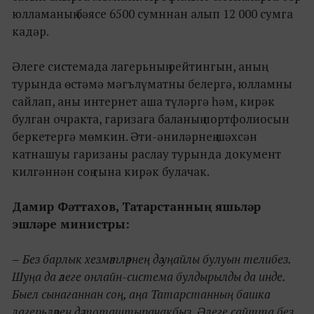
юлламаның бәясе 6500 сумннан алып 12 000 сумга
кадәр.
Әлеге системада лагерьның рейтингын, аның
турында өстәмә мәгълүматны белергә, юлламны
сайлап, аны интернет аша түләргә һәм, кирәк
булган очракта, гаризага баланың портфолиосын
беркетергә мөмкин. Әти-әниләрнең шәхсән
катнашуы гаризаны раслау турында документ
килгәннән соң гына кирәк булачак.
Дамир Фәттахов, Татарстанның яшь
ләр
эшләре министры:
–
Без барлык хезмәтләрнең дә уңайлы булуын телибез.
Шуңа да әлеге онлайн-система булдырылды да инде.
Быел сынаганнан соң, аңа Татарстанның башка
лагерьләрен дә тоташтырачакбыз. Әлеге сайтта без