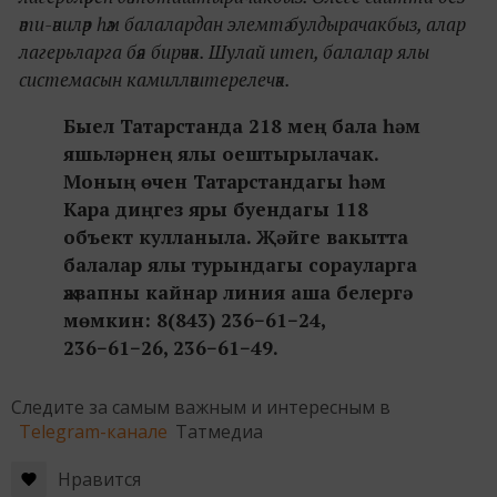
әти-әниләр һәм балалардан элемтә булдырачакбыз, алар
лагерьларга бәя бирәчәк. Шулай итеп, балалар ялы
системасын камилләштерелечәк.
Быел Татарстанда 218 мең бала һәм
яшьләрнең ялы оештырылачак.
Моның өчен Татарстандагы һәм
Кара диңгез яры буендагы 118
объект кулланыла. Җәйге вакытта
балалар ялы турындагы сорауларга
җавапны кайнар линия аша белергә
мөмкин: 8(843) 236−61−24,
236−61−26, 236−61−49.
Следите за самым важным и интересным в
Telegram-канале
Татмедиа
Нравится