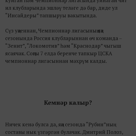
куйган һәм Чемпионнар лигасында уйнаган чит
ил клубларында эшләү теләге дә бар, диде ул
“Инсайдеры” тапшыруы вакытында.
Сүз уңаеннан, Чемпионнар лигасының яңа
сезонында Россия клубларыннан өч команда –
“Зенит”, “Локомотив” һәм “Краснодар” чыгыш
ясаячак. Соңгы 7 елда беренче тапкыр ЦСКА
чемпионнар лигасыннан мәхрүм калды.
Кемнәр калыр?
Ничек кенә булса да, яңа сезонда “Рубин”ның
составы нык үзгәргән булачак. Дмитрий Полоз,