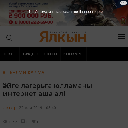
3
Автоматическое закрытие баннера через
ТЕКСТ
ВИДЕО
ФОТО
КОНКУРС
БЕЛМИ КАЛМА
Җәйге лагерьга юлламаны
интернет аша ал!
автор,
22 мая 2019 - 08:40
1196
0
0