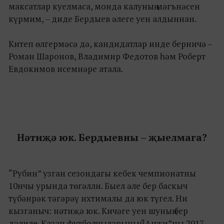
максатлар куелмаса, монда калуның мәгънәсен
күрмим, – диде Бердыев әлеге уен алдыннан.
Китеп өлгермәсә дә, кандидатлар инде берничә –
Роман Шаронов, Владимир Федотов һәм Роберт
Евдокимов исемнәре атала.
Нәтиҗә юк. Бердыевны – җыелмага?
“Рубин” узган сезондагы кебек чемпионатны
10нчы урында төгәлли. Быел әле бер баскыч
түбәнрәк тәгәрәү ихтималы да юк түгел. Ни
кызганыч: нәтиҗә юк. Кичәге уен шуның бер
дәлиле. Казан футболчыларының “Анжи”ны 2017