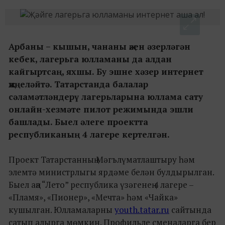
Арбаны – кышын, чананы җәен әзерләгән
кебек, лагерьга юлламаны да алдан
кайгыртсаң, яхшы. Бу эшне хәзер интернет
җиңеләйтә. Татарстанда балалар
сәламәтләндерү лагерьларына юллама сату
онлайн-хезмәте пилот режимында эшли
башлады. Быел әлеге проектта
республиканың 4 лагере кертелгән.
Проект Татарстанның Мәгълүматлаштыру һәм
элемтә министрлыгы ярдәме белән булдырылган.
Быел аңа “Лето” республика үзәгенең 4 лагере –
«Пламя», «Пионер», «Мечта» һәм «Чайка»
кушылган. Юлламаларны
youth.tatar.ru
сайтында
сатып алырга мөмкин. Профильле сменаларга бер