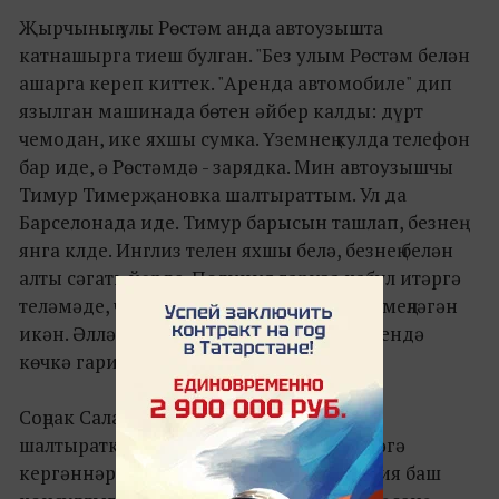
Җырчының улы Рөстәм анда автоузышта
катнашырга тиеш булган. "Без улым Рөстәм белән
ашарга кереп киттек. "Аренда автомобиле" дип
язылган машинада бөтен әйбер калды: дүрт
чемодан, ике яхшы сумка. Үземнең кулда телефон
бар иде, ә Рөстәмдә - зарядка. Мин автоузышчы
Тимур Тимерҗановка шалтыраттым. Ул да
Барселонада иде. Тимур барысын ташлап, безнең
янга клде. Инглиз телен яхшы белә, безнең белән
алты сәгать йөрде. Полиция гариза кабул итәргә
теләмәде, чөнки безнең кебекләр монда меңләгән
икән. Әллә ничә участокта булдык, берсендә
көчкә гаризаны алып калдылар".
Соңрак Салават Казанга җитәкчелеккә
шалтыраткан, алар Мәскәү белән элемтәгә
кергәннәр. Мәскәү Барселонадагы Россия баш