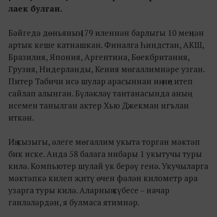
лаек булган.
Бәйгедә дөньяның 179 иленнән барлыгы 10 меңнән
артык кеше катнашкан. Финалга Һиндстан, АКШ,
Бразилия, Япония, Аргентина, Бөекбритания,
Грузия, Нидерланды, Кения мөгаллимнәре узган.
Питер Табичи исә шулар арасыннан иң-иңе итеп
сайлап алынган. Бүләкләү тантанасында аның
исемен танылган актер Хью Джекман игълан
иткән.
Иң кызыгы, әлеге мөгаллим укыта торган мәктәп
бик иске. Анда 58 балага нибары 1 укытучы туры
килә. Компьютер шулай ук берәү генә. Укучыларга
мәктәпкә килеп җитү өчен фәлән километр ара
узарга туры килә. Аларның күбесе – начар
гаиләләрдән, я булмаса ятимнәр.