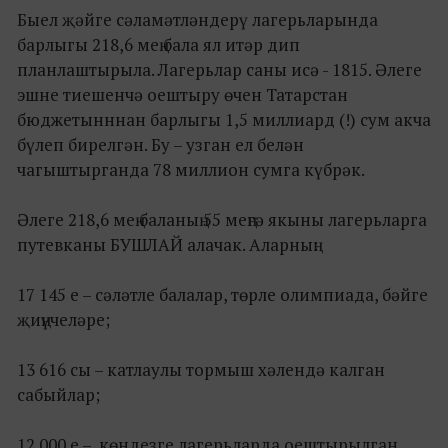
Быел җәйге сәламәтләндерү лагерьларында
барлыгы 218,6 мең бала ял итәр дип
планлаштырыла. Лагерьлар саны исә - 1815. Әлеге
эшне тиешенчә оештыру өчен Татарстан
бюджетынннан барлыгы 1,5 миллиард (!) сум акча
бүлеп бирелгән. Бу – узган ел белән
чагыштырганда 78 миллион сумга күбрәк.
Әлеге 218,6 мең баланың 55 меңгә якыны лагерьларга
путевканы БУШЛАЙ алачак. Аларның:
17 145 е – сәләтле балалар, төрле олимпиада, бәйге
җиңүчеләре;
13 616 сы – катлаулы тормыш хәлендә калган
сабыйлар;
12 000 е – көндезге лагерьларда оештырылган