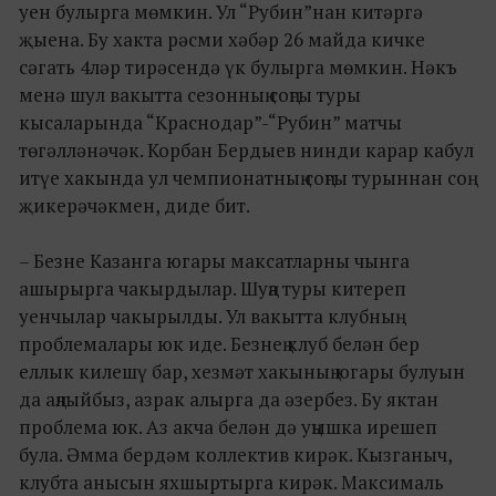
уен булырга мөмкин. Ул “Рубин”нан китәргә
җыена. Бу хакта рәсми хәбәр 26 майда кичке
сәгать 4ләр тирәсендә үк булырга мөмкин. Нәкъ
менә шул вакытта сезонның соңгы туры
кысаларында “Краснодар”-“Рубин” матчы
төгәлләнәчәк. Корбан Бердыев нинди карар кабул
итүе хакында ул чемпионатның соңгы турыннан соң
җикерәчәкмен, диде бит.
– Безне Казанга югары максатларны чынга
ашырырга чакырдылар. Шуңа туры китереп
уенчылар чакырылды. Ул вакытта клубның
проблемалары юк иде. Безнең клуб белән бер
еллык килешү бар, хезмәт хакының югары булуын
да аңлыйбыз, азрак алырга да әзербез. Бу яктан
проблема юк. Аз акча белән дә уңышка ирешеп
була. Әмма бердәм коллектив кирәк. Кызганыч,
клубта анысын яхшыртырга кирәк. Максималь