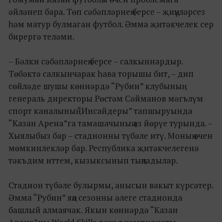
әйләнеп бара. Төп сәбәпләрнең берсе – җиңүләрсез
һәм матур булмаган футбол. Әмма җитәкчелек сер
бирергә теләми.
– Бәлки сәбәпләрнең берсе – салкыннардыр.
Төбәктә салкынчарак һава торышы бит, – дип
сөйләде шушы көннәрдә “Рубин” клубының
генераль директоры Рөстәм Сәйманов мәгълүм
спорт каналының “Инсайдеры” тапшыруында
“Казан Арена”га тамашачының аз йөрүе турында. –
Хыялыбыз бар – стадионны түбәле итү. Моның өчен
мөмкинлекләр бар. Республика җитәкчелегенә
тәкъдим иттем, кызыксынып тыңладылар.
Стадион түбәле булырмы, анысын вакыт күрсәтер.
Әмма “Рубин” яңа сезонны әлеге стадионда
башлый алмаячак. Якын көннәрдә “Казан