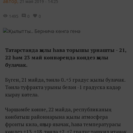
автор,
21 мая 2019 - 14:25
1495
0
0
Татарстанда җылы һава торышы урнашты - 21,
22 һәм 23 май көннәрендә көндез җылы
булачак.
Бүген, 21 майда, төнлә 0..+5 градус җылы булачак.
Төнлә туфракта урыны белән -1 градуска кадәр
кырау көтелә.
Чәршәмбе көнне, 22 майда, республиканың
көнбатыш районнарына җылы атмосфера
фронты килә, яңгыр явачак, һава температурасы
көндез +13..+18, төнлә +2..+7 градус тәшкил итәчәк.