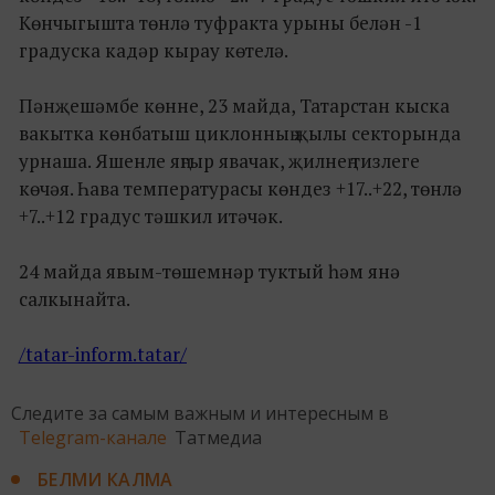
Көнчыгышта төнлә туфракта урыны белән -1
градуска кадәр кырау көтелә.
Пәнҗешәмбе көнне, 23 майда, Татарстан кыска
вакытка көнбатыш циклонның җылы секторында
урнаша. Яшенле яңгыр явачак, җилнең тизлеге
көчәя. Һава температурасы көндез +17..+22, төнлә
+7..+12 градус тәшкил итәчәк.
24 майда явым-төшемнәр туктый һәм янә
салкынайта.
/tatar-inform.tatar/
Следите за самым важным и интересным в
Telegram-канале
Татмедиа
БЕЛМИ КАЛМА