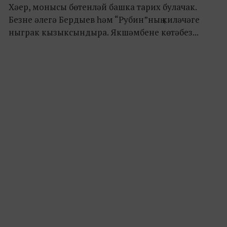
Хәер, монысы бөтенләй башка тарих булачак.
Безне әлегә Бердыев һәм “Рубин”ның киләчәге
ныграк кызыксындыра. Якшәмбене көтәбез...