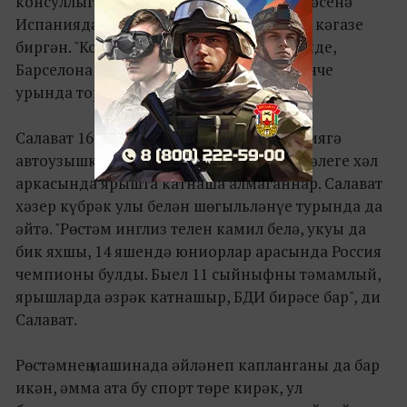
консуллыгына чыккан һәм җырчы гаиләсенә
Испаниядә йөрү өчен вакытлыча рөхсәт кәгазе
биргән. "Консуллыкта да кеше бик күп иде,
Барселона кесә караклыгы буенча беренче
урында тора икән", дип сөйли артист.
Салават 16 яшьлек улы Рөстәмне Испаниягә
автоузышка алып килгән булган. Әмма әлеге хәл
аркасында ярышта катнаша алмаганнар. Салават
хәзер күбрәк улы белән шөгыльләнүе турында да
әйтә. "Рөстәм инглиз телен камил белә, укуы да
бик яхшы, 14 яшендә юниорлар арасында Россия
чемпионы булды. Быел 11 сыйныфны тәмамлый,
ярышларда әзрәк катнашыр, БДИ бирәсе бар", ди
Салават.
Рөстәмнең машинада әйләнеп капланганы да бар
икән, әмма ата бу спорт төре кирәк, ул