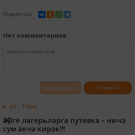
Поделиться:
Нет комментариев
Авторизоваться
Отправить
БУ – ТЕМА!
Җәйге лагерьларга путевка – ничә
сум акча кирәк?!