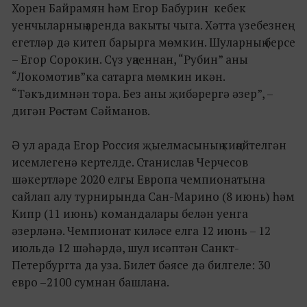
Хорен Байрамян һәм Егор Бабурин кебек
уенчыларның аренда вакыты чыга. Хәтта үзебезнең
егетләр дә китеп барырга мөмкин. Шуларның берсе
– Егор Сорокин. Сүз уңаеннан, “Рубин” аны
“Локомотив”ка сатарга мөмкин икән.
“Тәкъдимнән тора. Без аны җибәрергә әзер”, –
дигән Рөстәм Сәйманов.
Ә ул арада Егор Россия җыелмасының киңәйтелгән
исемлегенә кертелде. Станислав Черчесов
шәкертләре 2020 елгы Европа чемпионатына
сайлап алу турнирында Сан-Марино (8 июнь) һәм
Кипр (11 июнь) командалары белән уенга
әзерләнә. Чемпионат киләсе елга 12 июнь – 12
июльдә 12 шәһәрдә, шул исәптән Санкт-
Петербургта да уза. Билет бәясе дә билгеле: 30
евро –2100 сумнан башлана.