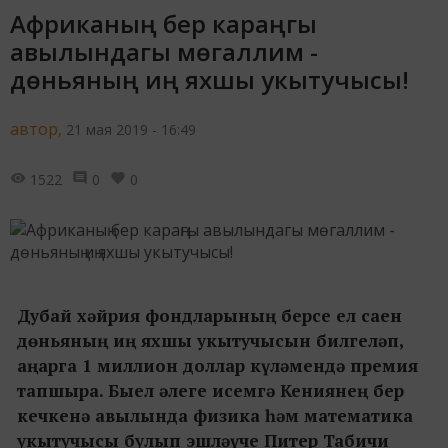
Африканың бер караңгы
авылындагы мөгаллим -
дөньяның иң яхшы укытучысы!
автор,
21 мая 2019 - 16:49
1522
0
0
Дубай хәйрия фондларының берсе ел саен
дөньяның иң яхшы укытучысын билгеләп,
аңарга 1 миллион доллар күләмендә премия
тапшыра. Быел әлеге исемгә Кениянең бер
кечкенә авылында физика һәм математика
укытучысы булып эшләүче Питер Табичи