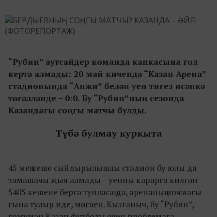
“Рубин” аутсайдер команда капкасына гол
кертә алмады: 20 май кичендә “Казан Арена”
стадионында “Анжи” белән уен тигез исәпкә
төгәлләнде – 0:0. Бу “Рубин”ның сезонда
Казандагы соңгы матчы булды.
Түбә булмау куркыта
45 мең кеше сыйдырылышлы стадион бу юлы да
тамашачы җыя алмады – уенны карарга килгән
5405 кешене бергә тупласаң да, аренаның почмагы
гына тулыр иде, мөгаен. Кызганыч, бу “Рубин”,
гомумән Казан футболы өчен проблемага