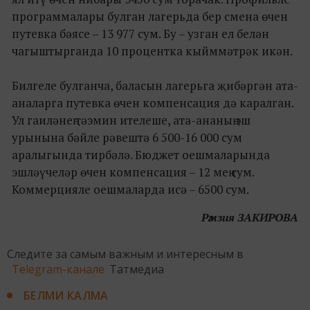
программалары булган лагерьда бер смена өчен
путевка бәясе – 13 977 сум. Бу – узган ел белән
чагыштырганда 10 процентка кыйммәтрәк икән.
Билгеле булганча, баласын лагерьга җибәргән ата-
аналарга путевка өчен компенсация дә каралган.
Ул гаиләнең тәэмин ителеше, ата-ананың эш
урынына бәйле рәвештә 6 500-16 000 сум
аралыгында тирбәлә. Бюджет оешмаларында
эшләүчеләр өчен компенсация – 12 мең сум.
Коммерцияле оешмаларда исә – 6500 сум.
Рәмзия ЗАКИРОВА
Следите за самым важным и интересным в
Telegram-канале
Татмедиа
БЕЛМИ КАЛМА