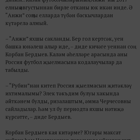
елның августыннан бирле отканы юк икән инде. Ә
“Анжи” соңгы елларда түбән баскычлардан
күтәрелә алмый.
– “Анжи” яхшы сакланды. Бер гол кертсәк, уен
башка юнәлеш алыр иде, – диде кичәге уеннан соң
Корбан Бердыев. Каләм әһелләре арасында аны
Россия футбол җыелмасына кодалаучылар да
табылды.
– “Рубин”нан китеп Россия җыелмасын җитәкләү
ихтималымы? Элек тәкъдим булуы хакында
әйткәнем булды, ризалаштым, әмма Черчесовны
сайладылар. Һәм ул бу периодта яхшы нәтиҗә
күрсәтте, – диде Бердыев.
Корбан Бердыев кая китәрме? Югары максат