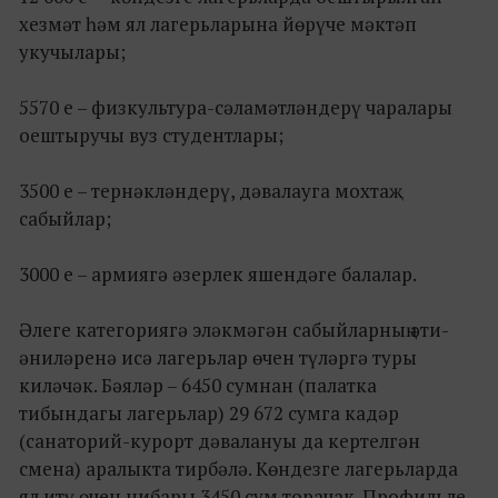
хезмәт һәм ял лагерьларына йөрүче мәктәп
укучылары;
5570 е – физкультура-сәламәтләндерү чаралары
оештыручы вуз студентлары;
3500 е – тернәкләндерү, дәвалауга мохтаҗ
сабыйлар;
3000 е – армиягә әзерлек яшендәге балалар.
Әлеге категориягә эләкмәгән сабыйларның әти-
әниләренә исә лагерьлар өчен түләргә туры
киләчәк. Бәяләр – 6450 сумнан (палатка
тибындагы лагерьлар) 29 672 сумга кадәр
(санаторий-курорт дәвалануы да кертелгән
смена) аралыкта тирбәлә. Көндезге лагерьларда
ял итү өчен нибары 3450 сум торачак. Профильле