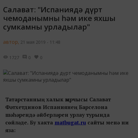
Салават: "Испаниядә дүрт
чемоданымны һәм ике яхшы
сумкамны урладылар"
автор,
21 мая 2019 - 11:48
1727
0
0
Татарстанның халык җырчысы Салават
Фәтхетдинов Испаниянең Барселона
шәһәрендә әйберләрен урлау турында
сөйләде. Бу хакта
matbugat.ru
сайты менә ни
яза: