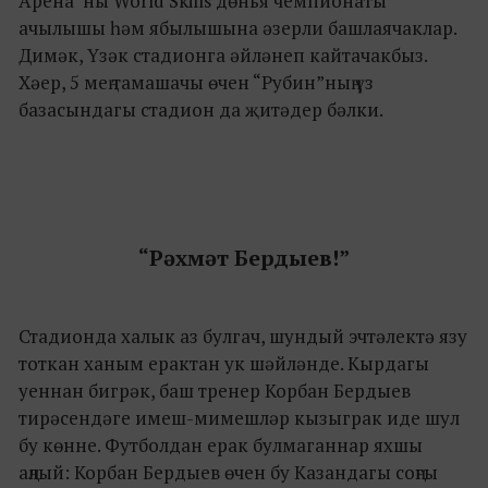
Арена”ны World Skills дөнья чемпионаты
ачылышы һәм ябылышына әзерли башлаячаклар.
Димәк, Үзәк стадионга әйләнеп кайтачакбыз.
Хәер, 5 мең тамашачы өчен “Рубин”ның үз
базасындагы стадион да җитәдер бәлки.
“Рәхмәт Бердыев!”
Стадионда халык аз булгач, шундый эчтәлектә язу
тоткан ханым ерактан ук шәйләнде. Кырдагы
уеннан бигрәк, баш тренер Корбан Бердыев
тирәсендәге имеш-мимешләр кызыграк иде шул
бу көнне. Футболдан ерак булмаганнар яхшы
аңлый: Корбан Бердыев өчен бу Казандагы соңгы