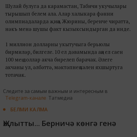
Шулай булуга да карамастан, Табичи укучылары
тырышып белем ала. Алар халыкара фәнни
олимпиадаларда җиңә. Жюрины, беренче чиратта,
нәкъ менә шушы факт кызыксындырган да инде.
1 миллион долларны укытучыга берьюлы
бирмиләр, билгеле. 10 ел дәвамында аңа ел саен
100 мең доллар акча бирелеп барачак. Әлеге
акчаны ул, әлбәттә, мәктәпнең хәлен яхшыртуга
тотачак.
Следите за самым важным и интересным в
Telegram-канале
Татмедиа
БЕЛМИ КАЛМА
Җылытты... Берничә көнгә генә